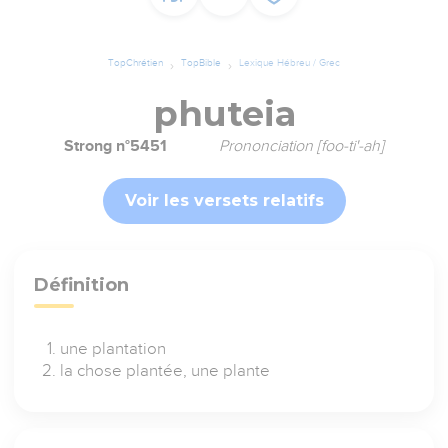
TopChrétien
TopBible
Lexique Hébreu / Grec
phuteia
Strong n°5451
Prononciation [foo-ti'-ah]
Voir les versets relatifs
Définition
une plantation
la chose plantée, une plante