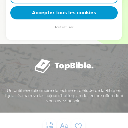
deviennent vos tremplins. Que vous guidiez un ministère, une
équipe, un groupe ou une famille, leur expérience est faite
Accepter tous les cookies
pour vous.
Tout refuser
Je découvre l’événement
Un outil révolutionnaire de lecture et d'étude de la Bible en
ligne. Démarrez dès aujourd'hui le plan de lecture offert dont
vous avez besoin.