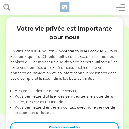
Votre vie privée est importante
pour nous
NE MANQUEZ PAS L’ÉVÉNEMENT
En cliquant sur le bouton « Accepter tous les cookies », vous
DE L’ANNÉE !
acceptez que TopChrétien utilise des traceurs (comme des
cookies ou l'identifiant unique de votre compte utilisateur) et
ET SI LEURS ERREURS POUVAIENT VOUS ÉVITER LES
traite vos données à caractère personnel (comme vos
VOTRES ?
données de navigation et les informations renseignées dans
votre compte utilisateur) dans les buts suivants :
On admire souvent les leaders pour leurs réussites, leur impact,
leur foi ou leur vision. Mais on voit moins les doutes, les erreurs
Mesurer l'audience de notre service
Vous permettre d'utiliser des services tiers tels que de la
et les saisons difficiles qu'ils ont traversés, alors même que ce
vidéo, des cartes du monde…
sont elles qui les ont façonnés.
Vous permettre d'entrer en contact avec notre service de
relation aux utilisateurs.
Dans cette conférence, leaders, entrepreneurs, et responsables
reviennent sur les erreurs marquantes de leur parcours et les
clés pour avancer avec plus de sagesse afin que leurs erreurs
Choisir mes cookies