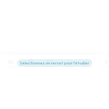
Contenus
Versions
Commentaires
Strong
Dictionnaire
Paramètres de lecture
Afficher les numéros de versets
Mode dyslexique