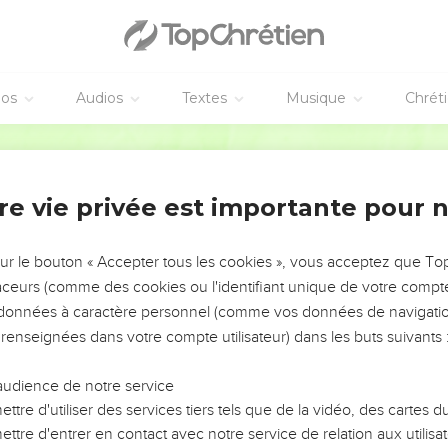
éos
Audios
Textes
Musique
Chrét
re vie privée est importante pour 
NEMENT DE L’ANNÉE !
ÉVITER LES VOTRES ?
sur le bouton « Accepter tous les cookies », vous acceptez que T
traceurs (comme des cookies ou l'identifiant unique de votre compte 
tes, leur impact, leur foi ou leur vision. Mais on voit
s données à caractère personnel (comme vos données de navigatio
fficiles qu'ils ont traversés, alors même que ce sont
 renseignées dans votre compte utilisateur) dans les buts suivants 
audience de notre service
s, et responsables reviennent sur les erreurs
 avancer avec plus de sagesse afin que leurs erreurs
ttre d'utiliser des services tiers tels que de la vidéo, des cartes
un ministère, une équipe, un groupe ou une famille,
ttre d'entrer en contact avec notre service de relation aux utilisat