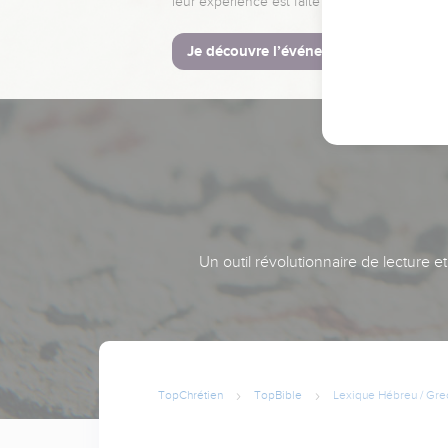
leur expérience est faite pour vous.
Je découvre l’événement
Un outil révolutionnaire de lecture e
TopChrétien
TopBible
Lexique Hébreu / Gre