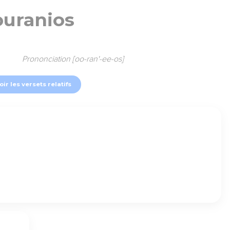
ouranios
Prononciation [oo-ran'-ee-os]
oir les versets relatifs