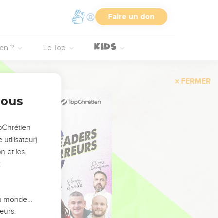
Faire un don
ien ?
Le Top
FERMER
nous
opChrétien
utilisateur)
n et les
:
 du monde…
eurs.