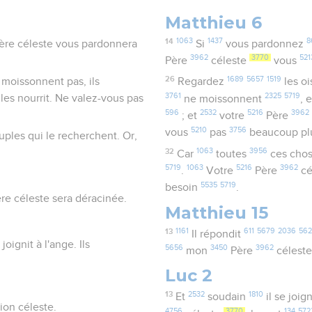
Matthieu 6
14
1063
1437
8
Père céleste vous pardonnera
Si
vous pardonnez
3962
3770
521
Père
céleste
vous
26
1689
5657
1519
 moissonnent pas, ils
Regardez
les o
3761
2325
5719
les nourrit. Ne valez-vous pas
ne moissonnent
, 
596
2532
5216
3962
; et
votre
Père
5210
3756
vous
pas
beaucoup p
uples qui le recherchent. Or,
32
1063
3956
Car
toutes
ces cho
5719
1063
5216
3962
.
Votre
Père
cé
5535
5719
besoin
.
ère céleste sera déracinée.
Matthieu 15
13
1161
611
5679
2036
562
Il répondit
oignit à l'ange. Ils
5656
3450
3962
mon
Père
célest
Luc 2
13
2532
1810
Et
soudain
il se joig
sion céleste.
4756
3770
134
572