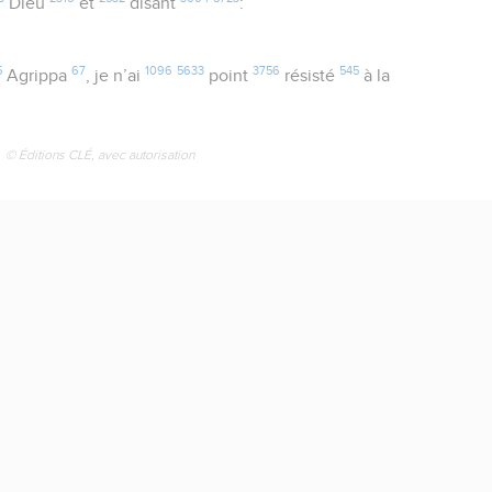
Dieu
et
disant
:
5
67
1096
5633
3756
545
Agrippa
, je n’ai
point
résisté
à la
© Éditions CLÉ, avec autorisation