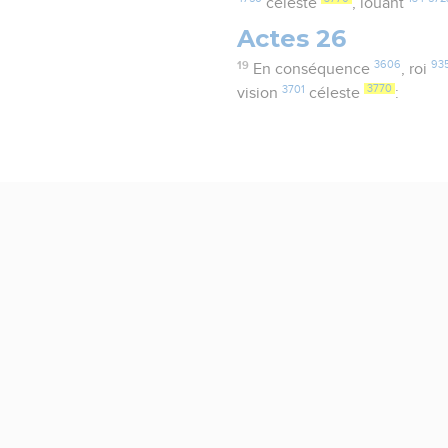
céleste
, louant
Actes 26
19
3606
93
En conséquence
, roi
3701
3770
vision
céleste
: