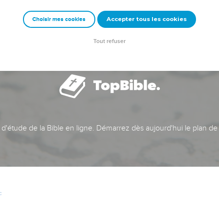
Accepter tous les cookies
Choisir mes cookies
Tout refuser
t d'étude de la Bible en ligne. Démarrez dès aujourd'hui le plan de
c