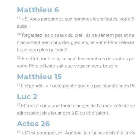
Matthieu 6
14
» Si vous pardonnez aux hommes leurs fautes, votre 
aussi ;
26
Regardez les oiseaux du ciel : ils ne sèment pas et ne
n'amassent rien dans des greniers, et votre Père céleste 
beaucoup plus qu'eux ?
32
En effet, tout cela, ce sont les membres des autres pe
votre Père céleste sait que vous en avez besoin.
Matthieu 15
13
Il répondit : « Toute plante que n'a pas plantée mon P
Luc 2
13
Et tout à coup une foule d'anges de l'armée céleste se j
adressaient des louanges à Dieu et disaient :
Actes 26
19
» C’est pourquoi, roi Agrippa, je n'ai pas résisté à la vi