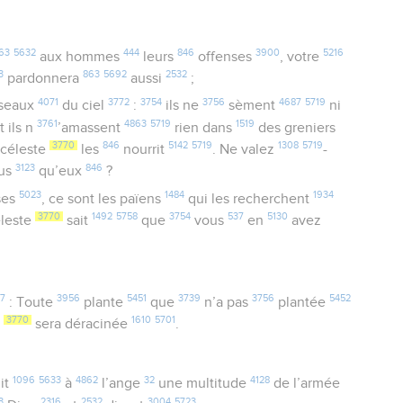
63
5632
444
846
3900
5216
aux hommes
leurs
offenses
, votre
3
863
5692
2532
pardonnera
aussi
;
4071
3772
3754
3756
4687
5719
iseaux
du ciel
:
ils ne
sèment
ni
3761
4863
5719
1519
et ils n
’amassent
rien dans
des greniers
3770
846
5142
5719
1308
5719
céleste
les
nourrit
. Ne valez
-
3123
846
lus
qu’eux
?
5023
1484
1934
ses
, ce sont les païens
qui les recherchent
3770
1492
5758
3754
537
5130
leste
sait
que
vous
en
avez
7
3956
5451
3739
3756
5452
: Toute
plante
que
n’a pas
plantée
3770
1610
5701
e
sera déracinée
.
1096
5633
4862
32
4128
nit
à
l’ange
une multitude
de l’armée
3
2316
2532
3004
5723