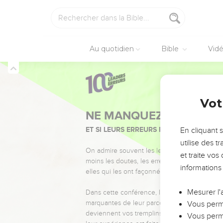
Au quotidien
Bible
Vid
Vot
NE MANQUEZ PAS L’ÉVÉ
ET SI LEURS ERREURS POUVAIENT VOUS 
En cliquant 
utilise des 
On admire souvent les leaders pour leurs réussi
et traite vo
moins les doutes, les erreurs et les saisons di
informations
elles qui les ont façonnés.
Mesurer l'
Dans cette conférence, leaders, entrepreneur
marquantes de leur parcours et les clés pour
Vous perme
deviennent vos tremplins. Que vous guidiez 
Vous perme