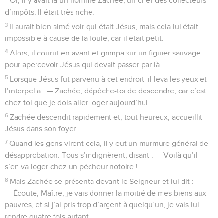
Or, il y avait là un nommé Zachée, un chef des collecteurs
d’impôts. Il était très riche.
3
Il aurait bien aimé voir qui était Jésus, mais cela lui était
impossible à cause de la foule, car il était petit.
4
Alors, il courut en avant et grimpa sur un figuier sauvage
pour apercevoir Jésus qui devait passer par là.
5
Lorsque Jésus fut parvenu à cet endroit, il leva les yeux et
l’interpella : — Zachée, dépêche-toi de descendre, car c’est
chez toi que je dois aller loger aujourd’hui.
6
Zachée descendit rapidement et, tout heureux, accueillit
Jésus dans son foyer.
7
Quand les gens virent cela, il y eut un murmure général de
désapprobation. Tous s’indignèrent, disant : — Voilà qu’il
s’en va loger chez un pécheur notoire !
8
Mais Zachée se présenta devant le Seigneur et lui dit :
— Écoute, Maître, je vais donner la moitié de mes biens aux
pauvres, et si j’ai pris trop d’argent à quelqu’un, je vais lui
rendre quatre fois autant.