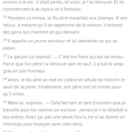
revenu à la vie ; il était perdu, et voici, je l’ai retrouvé. Et ils
commencent à se réjouir et à festoyer.
25
Pendant ce temps, le fils aîné travaillait aux champs. À son
retour, à mesure qu’il se rapproche de la maison, il entend
des gens qui chantent et qui dansent.
26
Il appelle un jeune serviteur et lui demande ce qui se
passe.
27
Le garçon lui répond : — C’est ton frère qui est de retour.
Parce que ton père l’a retrouvé sain et sauf, il a tué le veau
gras en son honneur.
28
Alors, le fils aîné se met en colère et refuse de franchir le
seuil de la porte. Finalement, son père sort et insiste pour
qu’il entre.
29
Mais lui, explose : — Cela fait tant et tant d’années que je
travaille pour toi comme un esclave ; jamais je n’ai désobéi à
tes ordres. Avec ça, pas une seule fois tu ne m’as donné un
chevreau pour festoyer avec mes amis.
30