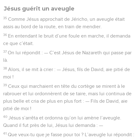
Jésus guérit un aveugle
35
Comme Jésus approchait de Jéricho, un aveugle était
assis au bord de la route, en train de mendier.
36
En entendant le bruit d’une foule en marche, il demanda
ce que c’était.
37
On lui répondit : — C’est Jésus de Nazareth qui passe par
là.
38
Alors, il se mit à crier : — Jésus, fils de David, aie pitié de
moi !
39
Ceux qui marchaient en tête du cortège se mirent à le
rabrouer et lui ordonnèrent de se taire, mais lui continua de
plus belle et cria de plus en plus fort : — Fils de David, aie
pitié de moi !
40
Jésus s’arrêta et ordonna qu’on lui amène l’aveugle.
Quand il fut près de lui, Jésus lui demanda : —
41
Que veux-tu que je fasse pour toi ? L’aveugle lui répondit :