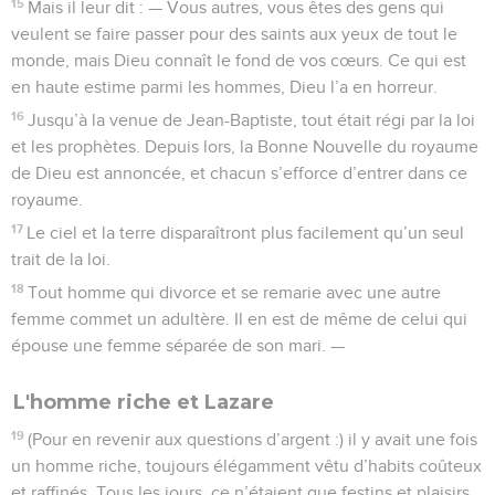
15
Mais il leur dit : — Vous autres, vous êtes des gens qui
veulent se faire passer pour des saints aux yeux de tout le
monde, mais Dieu connaît le fond de vos cœurs. Ce qui est
en haute estime parmi les hommes, Dieu l’a en horreur.
16
Jusqu’à la venue de Jean-Baptiste, tout était régi par la loi
et les prophètes. Depuis lors, la Bonne Nouvelle du royaume
de Dieu est annoncée, et chacun s’efforce d’entrer dans ce
royaume.
17
Le ciel et la terre disparaîtront plus facilement qu’un seul
trait de la loi.
18
Tout homme qui divorce et se remarie avec une autre
femme commet un adultère. Il en est de même de celui qui
épouse une femme séparée de son mari. —
L'homme riche et Lazare
19
(Pour en revenir aux questions d’argent :) il y avait une fois
un homme riche, toujours élégamment vêtu d’habits coûteux
et raffinés. Tous les jours, ce n’étaient que festins et plaisirs.