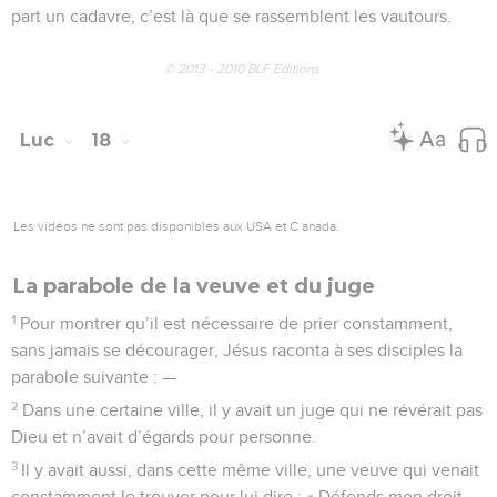
part un cadavre, c’est là que se rassemblent les vautours.
© 2013 - 2010 BLF Editions
Luc
18
Les vidéos ne sont pas disponibles aux USA et C anada.
La parabole de la veuve et du juge
1
Pour montrer qu’il est nécessaire de prier constamment,
sans jamais se décourager, Jésus raconta à ses disciples la
parabole suivante : —
2
Dans une certaine ville, il y avait un juge qui ne révérait pas
Dieu et n’avait d’égards pour personne.
3
Il y avait aussi, dans cette même ville, une veuve qui venait
constamment le trouver pour lui dire : « Défends mon droit