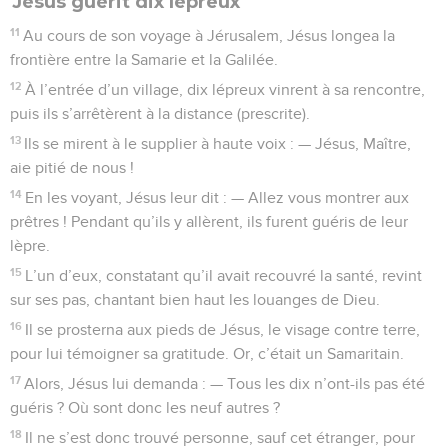
Jésus guérit dix lépreux
11
Au cours de son voyage à Jérusalem, Jésus longea la
frontière entre la Samarie et la Galilée.
12
À l’entrée d’un village, dix lépreux vinrent à sa rencontre,
puis ils s’arrêtèrent à la distance (prescrite).
13
Ils se mirent à le supplier à haute voix : — Jésus, Maître,
aie pitié de nous !
14
En les voyant, Jésus leur dit : — Allez vous montrer aux
prêtres ! Pendant qu’ils y allèrent, ils furent guéris de leur
lèpre.
15
L’un d’eux, constatant qu’il avait recouvré la santé, revint
sur ses pas, chantant bien haut les louanges de Dieu.
16
Il se prosterna aux pieds de Jésus, le visage contre terre,
pour lui témoigner sa gratitude. Or, c’était un Samaritain.
17
Alors, Jésus lui demanda : — Tous les dix n’ont-ils pas été
guéris ? Où sont donc les neuf autres ?
18
Il ne s’est donc trouvé personne, sauf cet étranger, pour