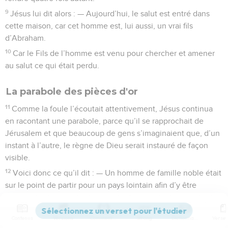
9
Jésus lui dit alors : — Aujourd’hui, le salut est entré dans
cette maison, car cet homme est, lui aussi, un vrai fils
d’Abraham.
10
Car le Fils de l’homme est venu pour chercher et amener
au salut ce qui était perdu.
La parabole des pièces d'or
11
Comme la foule l’écoutait attentivement, Jésus continua
en racontant une parabole, parce qu’il se rapprochait de
Jérusalem et que beaucoup de gens s’imaginaient que, d’un
instant à l’autre, le règne de Dieu serait instauré de façon
visible.
12
Voici donc ce qu’il dit : — Un homme de famille noble était
sur le point de partir pour un pays lointain afin d’y être
officiellement nommé roi. Ensuite, il devait revenir dans ses
états.
Contenus
Versions
Commentaires
Strong
Dictionnaire
13
Il convoqua dix de ses serviteurs et leur remit, à chacun,