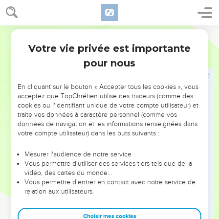
30
Regardez, diront-ils, c’est celui qui a commencé à
construire et qui n’a pas pu terminer ! »
Parole Vivante
31
Ou bien supposez qu’un roi soit sur le point de déclarer la
Votre vie privée est importante
guerre à un autre. Ne commencera-t-il pas à tenir conseil afin
Luc
14
d’examiner s’il peut, avec dix mille hommes, affronter celui
pour nous
qui est sur le point de marcher contre lui avec vingt mille ?
32
S’il se rend compte qu’il en est incapable, il lui envoie à
En cliquant sur le bouton « Accepter tous les cookies », vous
acceptez que TopChrétien utilise des traceurs (comme des
temps une délégation, pendant que l’ennemi est encore
cookies ou l'identifiant unique de votre compte utilisateur) et
loin, pour s’informer sur ses conditions de paix et engager
traite vos données à caractère personnel (comme vos
des négociations avec lui.
données de navigation et les informations renseignées dans
votre compte utilisateur) dans les buts suivants :
33
Et Jésus de conclure : — Il en est de même pour vous :
celui qui n’est pas prêt à abandonner tout ce qu’il possède
Mesurer l'audience de notre service
ne peut pas être mon disciple.
Vous permettre d'utiliser des services tiers tels que de la
vidéo, des cartes du monde…
Vous permettre d'entrer en contact avec notre service de
Le sel inutile
relation aux utilisateurs.
34
Le sel est certainement une bonne chose, mais s’il devient
insipide, comment lui rendra-t-on sa saveur ?
Choisir mes cookies