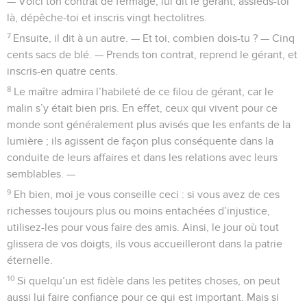
— Voici ton contrat de fermage, lui dit le gérant, assieds-toi
là, dépêche-toi et inscris vingt hectolitres.
7
Ensuite, il dit à un autre. — Et toi, combien dois-tu ? — Cinq
cents sacs de blé. — Prends ton contrat, reprend le gérant, et
inscris-en quatre cents.
8
Le maître admira l’habileté de ce filou de gérant, car le
malin s’y était bien pris. En effet, ceux qui vivent pour ce
monde sont généralement plus avisés que les enfants de la
lumière ; ils agissent de façon plus conséquente dans la
conduite de leurs affaires et dans les relations avec leurs
semblables. —
9
Eh bien, moi je vous conseille ceci : si vous avez de ces
richesses toujours plus ou moins entachées d’injustice,
utilisez-les pour vous faire des amis. Ainsi, le jour où tout
glissera de vos doigts, ils vous accueilleront dans la patrie
éternelle.
10
Si quelqu’un est fidèle dans les petites choses, on peut
aussi lui faire confiance pour ce qui est important. Mais si