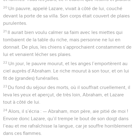
20
Un pauvre, appelé Lazare, vivait à côté de lui, couché
devant la porte de sa villa. Son corps était couvert de plaies
purulentes.
21
Il aurait bien voulu calmer sa faim avec les miettes qui
tombaient de la table du riche, mais personne ne lui en
donnait. De plus, les chiens s’approchaient constamment de
lui et venaient lécher ses plaies.
22
Un jour, le pauvre mourut, et les anges l’emportèrent au
ciel auprès d’Abraham. Le riche mourut à son tour, et on lui
fit de (grandes) funérailles.
23
Du fond du séjour des morts, où il souffrait cruellement, il
leva les yeux et aperçut, de très loin, Abraham, et Lazare
tout à côté de lui.
24
Alors, il s’écria : — Abraham, mon père, aie pitié de moi !
Envoie donc Lazare, qu’il trempe le bout de son doigt dans
l’eau et me rafraîchisse la langue, car je souffre horriblement
dans ces flammes.