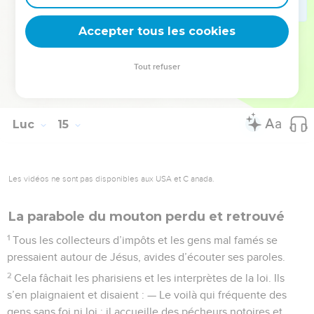
35
On ne peut plus l’utiliser, ni pour le sol ni pour le fumier. Il
n’y a plus qu’à le jeter. Que celui qui est capable d’écouter
Accepter tous les cookies
s’efforce de bien comprendre ce que je viens de dire.
Tout refuser
© 2013 - 2010 BLF Editions
Luc
15
Les vidéos ne sont pas disponibles aux USA et C anada.
La parabole du mouton perdu et retrouvé
1
Tous les collecteurs d’impôts et les gens mal famés se
pressaient autour de Jésus, avides d’écouter ses paroles.
2
Cela fâchait les pharisiens et les interprètes de la loi. Ils
s’en plaignaient et disaient : — Le voilà qui fréquente des
gens sans foi ni loi ; il accueille des pécheurs notoires et