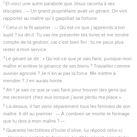
1
Et voici une autre parabole que Jésus raconta à ses
disciples : — Un grand propriétaire avait un gérant. On vint
rapporter au maître qu’il gaspillait sa fortune.
2
Celui-ci le fit appeler : — Qu’est-ce que j’apprends à ton
sujet ? lui dit-il. Tu vas me présenter tes livres et me rendre
compte de ta gestion, car c’est bien fini : tu ne peux plus
rester à mon service.
3
Le gérant se dit : « Qu’est-ce que je vais faire, puisque mon
maître m’enlève la gérance de ses biens ? Travailler comme
ouvrier agricole ? Je n’en ai pas la force. Me mettre à
mendier ? J’en aurais honte.
4
Ah ! je sais ce que je vais faire pour trouver des gens qui
me recevront chez eux lorsque j’aurai perdu ma place ».
5
Là-dessus, il fait venir séparément tous les fermiers de son
maître. Il dit au premier : — À combien se monte le fermage
que tu dois à mon maître ? —
6
Quarante hectolitres d’huile d’olive, lui répond celui-ci.