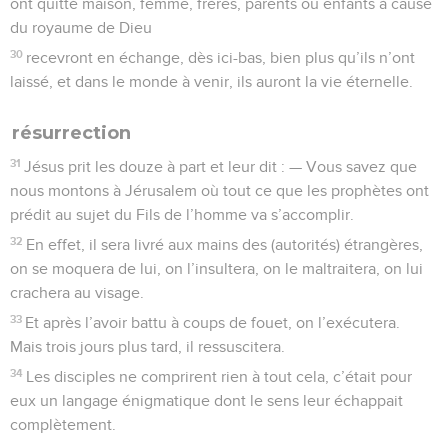
ont quitté maison, femme, frères, parents ou enfants à cause
du royaume de Dieu
30
recevront en échange, dès ici-bas, bien plus qu’ils n’ont
laissé, et dans le monde à venir, ils auront la vie éternelle.
résurrection
31
Jésus prit les douze à part et leur dit : — Vous savez que
nous montons à Jérusalem où tout ce que les prophètes ont
prédit au sujet du Fils de l’homme va s’accomplir.
32
En effet, il sera livré aux mains des (autorités) étrangères,
on se moquera de lui, on l’insultera, on le maltraitera, on lui
crachera au visage.
33
Et après l’avoir battu à coups de fouet, on l’exécutera.
Mais trois jours plus tard, il ressuscitera.
34
Les disciples ne comprirent rien à tout cela, c’était pour
eux un langage énigmatique dont le sens leur échappait
complètement.