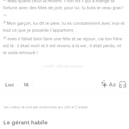
Mais quand celui-là revient, « ton fils » qui a mangé ta
fortune avec des filles de joie, pour lui, tu tues le veau gras !
—
31
Mon garçon, lui dit le père, tu es constamment avec moi et
tout ce que je possède t’appartient,
32
mais il fallait bien faire une fête et se réjouir, car ton frère
est là : il était mort et il est revenu à la vie ; il était perdu, et
le voilà retrouvé !
© 2013 - 2010 BLF Editions
Luc
16
Les vidéos ne sont pas disponibles aux USA et C anada.
Le gérant habile