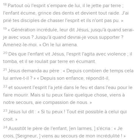
18
Partout où l'esprit s’empare de lui, il le jette par terre ;
l'enfant écume, grince des dents et devient tout raide. J'ai
prié tes disciples de chasser l'esprit et ils n'ont pas pu. »
19
« Génération incrédule, leur dit Jésus, jusqu'à quand serai-
je avec vous ? Jusqu'à quand devrai-je vous supporter ?
Amenez-le-moi. » On le lui amena.
20
Dès que l'enfant vit Jésus, l'esprit l'agita avec violence ; il
tomba, et il se roulait par terre en écumant.
21
Jésus demanda au père : « Depuis combien de temps cela
lui arrive-t-il ? » « Depuis son enfance, répondit-il,
22
et souvent l'esprit l'a jeté dans le feu et dans l'eau pour le
faire mourir. Mais si tu peux faire quelque chose, viens à
notre secours, aie compassion de nous. »
23
Jésus lui dit : « Si tu peux ! Tout est possible à celui qui
croit. »
24
Aussitôt le père de l'enfant, [en larmes, ] s'écria : « Je
crois, [Seigneur, ] viens au secours de mon incrédulité ! »