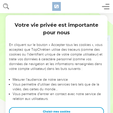
sous la table, mangent les miettes des enfants. »
29
Alors il lui dit : « A cause de cette parole, tu peux t’en
Segond 21
aller : le démon est sorti de ta fille. »
Votre vie privée est importante
30
Marc
7
Et quand elle rentra chez elle, elle trouva l'enfant couchée
pour nous
sur le lit : le démon était sorti.
Jésus guérit un homme sourd et muet
En cliquant sur le bouton « Accepter tous les cookies », vous
acceptez que TopChrétien utilise des traceurs (comme des
31
Jésus quitta le territoire de Tyr et revint par Sidon vers le
cookies ou l'identifiant unique de votre compte utilisateur) et
traite vos données à caractère personnel (comme vos
lac de Galilée en traversant la région de la Décapole.
données de navigation et les informations renseignées dans
32
On lui amena un sourd qui avait de la difficulté à parler et
votre compte utilisateur) dans les buts suivants :
on le supplia de poser la main sur lui.
Mesurer l'audience de notre service
33
Il le prit à part loin de la foule, lui mit les doigts dans les
Vous permettre d'utiliser des services tiers tels que de la
oreilles et lui toucha la langue avec sa propre salive.
vidéo, des cartes du monde…
34
Vous permettre d'entrer en contact avec notre service de
Puis il leva les yeux au ciel, soupira et dit : « Ephphatha » –
relation aux utilisateurs.
c'est-à-dire « Ouvre-toi ».
35
Aussitôt ses oreilles s'ouvrirent, sa langue se délia et il se
Choisir mes cookies