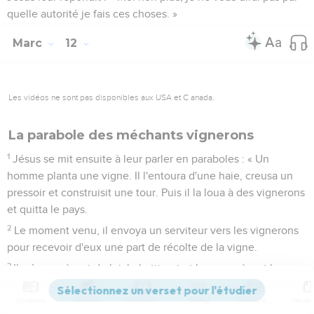
quelle autorité je fais ces choses. »
Marc
12
Les vidéos ne sont pas disponibles aux USA et C anada.
La parabole des méchants vignerons
1
Jésus se mit ensuite à leur parler en paraboles : « Un
homme planta une vigne. Il l'entoura d'une haie, creusa un
pressoir et construisit une tour. Puis il la loua à des vignerons
et quitta le pays.
2
Le moment venu, il envoya un serviteur vers les vignerons
pour recevoir d'eux une part de récolte de la vigne.
3
Ils s’emparèrent de lui, le battirent et le renvoyèrent les
mains vides.
Contenus
Versions
Commentaires
Strong
Dictionnaire
4
Il envoya de nouveau vers eux un autre serviteur ; ils [lui