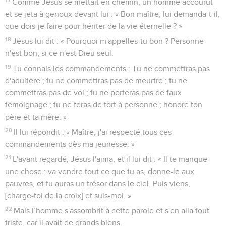
Comme Jésus se mettait en chemin, un homme accourut
et se jeta à genoux devant lui : « Bon maître, lui demanda-t-il,
que dois-je faire pour hériter de la vie éternelle ? »
18
Jésus lui dit : « Pourquoi m'appelles-tu bon ? Personne
n'est bon, si ce n'est Dieu seul.
19
Tu connais les commandements : Tu ne commettras pas
d'adultère ; tu ne commettras pas de meurtre ; tu ne
commettras pas de vol ; tu ne porteras pas de faux
témoignage ; tu ne feras de tort à personne ; honore ton
père et ta mère. »
20
Il lui répondit : « Maître, j'ai respecté tous ces
commandements dès ma jeunesse. »
21
L'ayant regardé, Jésus l'aima, et il lui dit : « Il te manque
une chose : va vendre tout ce que tu as, donne-le aux
pauvres, et tu auras un trésor dans le ciel. Puis viens,
[charge-toi de la croix] et suis-moi. »
22
Mais l’homme s'assombrit à cette parole et s'en alla tout
triste, car il avait de grands biens.