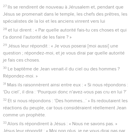
27
Ils se rendirent de nouveau à Jérusalem et, pendant que
Jésus se promenait dans le temple, les chefs des prêtres, les
spécialistes de la loi et les anciens vinrent vers lui
28
et lui dirent : « Par quelle autorité fais-tu ces choses et qui
t'a donné l'autorité de les faire ? »
29
Jésus leur répondit : « Je vous poserai [moi aussi] une
question ; répondez-moi, et je vous dirai par quelle autorité
je fais ces choses.
30
Le baptême de Jean venait-il du ciel ou des hommes ?
Répondez-moi. »
31
Mais ils raisonnèrent ainsi entre eux : « Si nous répondons :
‘Du ciel’, il dira : ‘Pourquoi donc n'avez-vous pas cru en lui ?’
32
Et si nous répondons : ‘Des hommes…’ » Ils redoutaient les
réactions du peuple, car tous considéraient réellement Jean
comme un prophète.
33
Alors ils répondirent à Jésus : « Nous ne savons pas. »
Jésus leur répondit : « Moi non plus, je ne vous dirai pas par