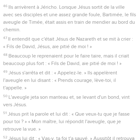
46
Ils arrivèrent à Jéricho. Lorsque Jésus sortit de la ville
avec ses disciples et une assez grande foule, Bartimée, le fils
aveugle de Timée, était assis en train de mendier au bord du
chemin.
47
Il entendit que c'était Jésus de Nazareth et se mit à crier :
« Fils de David, Jésus, aie pitié de moi ! »
48
Beaucoup le reprenaient pour le faire taire, mais il criait
beaucoup plus fort : « Fils de David, aie pitié de moi ! »
49
Jésus s'arrêta et dit : « Appelez-le. » Ils appelèrent
l'aveugle en lui disant : « Prends courage, lève-toi, il
t'appelle. »
50
L'aveugle jeta son manteau et, se levant d'un bond, vint
vers Jésus.
51
Jésus prit la parole et lui dit : « Que veux-tu que je fasse
pour toi ? » « Mon maître, lui répondit l'aveugle, que je
retrouve la vue. »
52
Jésus lui dit : « Vas-y, ta foi t'a sauvé. » Aussitôt il retrouva