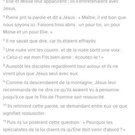
Elie et Moïse leur apparurent ; ils s'entretenaient avec
Jésus.
5
Pierre prit la parole et dit à Jésus : « Maître, il est bon que
nous soyons ici. Faisons trois abris : un pour toi, un pour
Moïse et un pour Elie. »
6
Il ne savait que dire, car ils étaient effrayés.
7
Une nuée vint les couvrir, et de la nuée sortit une voix :
« Celui-ci est mon Fils bien-aimé : écoutez-le ! »
8
Aussitôt les disciples regardèrent tout autour et ils ne
virent plus que Jésus seul avec eux.
9
Comme ils descendaient de la montagne, Jésus leur
recommanda de ne dire ce qu'ils avaient vu à personne
jusqu'à ce que le Fils de l'homme soit ressuscité.
10
Ils retinrent cette parole, se demandant entre eux ce que
signifiait ressusciter.
11
Puis ils lui posèrent cette question : « Pourquoi les
spécialistes de la loi disent-ils qu'Elie doit venir d'abord ? »