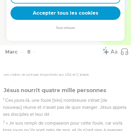
mit à parler correctement.
36
Jésus leur recommanda de n'en parler à personne, mais
Accepter tous les cookies
plus il le leur recommandait, plus ils le proclamaient.
37
Remplis d'étonnement, ils disaient : « Il fait tout à
Tout refuser
merveille ; il fait même entendre les sourds et parler les
muets. »
Marc
8
Les vidéos ne sont pas disponibles aux USA et C anada.
Jésus nourrit quatre mille personnes
1
Ces jours-là, une foule [très] nombreuse s'était [de
nouveau] réunie et n'avait pas de quoi manger. Jésus appela
ses disciples et leur dit :
2
« Je suis rempli de compassion pour cette foule, car voilà
trois jours qu’ils sont près de moi, et ils n'ont rien à manger.