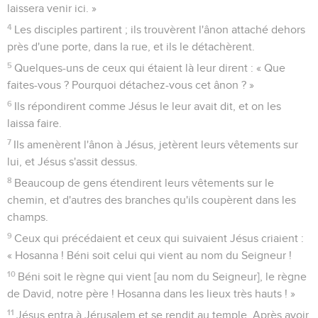
laissera venir ici. »
4
Les disciples partirent ; ils trouvèrent l'ânon attaché dehors
près d'une porte, dans la rue, et ils le détachèrent.
5
Quelques-uns de ceux qui étaient là leur dirent : « Que
faites-vous ? Pourquoi détachez-vous cet ânon ? »
6
Ils répondirent comme Jésus le leur avait dit, et on les
laissa faire.
7
Ils amenèrent l'ânon à Jésus, jetèrent leurs vêtements sur
lui, et Jésus s'assit dessus.
8
Beaucoup de gens étendirent leurs vêtements sur le
chemin, et d'autres des branches qu'ils coupèrent dans les
champs.
9
Ceux qui précédaient et ceux qui suivaient Jésus criaient :
« Hosanna ! Béni soit celui qui vient au nom du Seigneur !
10
Béni soit le règne qui vient [au nom du Seigneur], le règne
de David, notre père ! Hosanna dans les lieux très hauts ! »
11
Jésus entra à Jérusalem et se rendit au temple. Après avoir