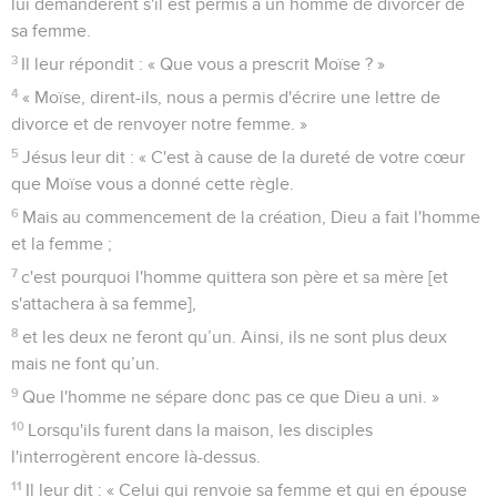
lui demandèrent s'il est permis à un homme de divorcer de
sa femme.
3
Il leur répondit : « Que vous a prescrit Moïse ? »
4
« Moïse, dirent-ils, nous a permis d'écrire une lettre de
divorce et de renvoyer notre femme. »
5
Jésus leur dit : « C'est à cause de la dureté de votre cœur
que Moïse vous a donné cette règle.
6
Mais au commencement de la création, Dieu a fait l'homme
et la femme ;
7
c'est pourquoi l'homme quittera son père et sa mère [et
s'attachera à sa femme],
8
et les deux ne feront qu’un. Ainsi, ils ne sont plus deux
mais ne font qu’un.
9
Que l'homme ne sépare donc pas ce que Dieu a uni. »
10
Lorsqu'ils furent dans la maison, les disciples
l'interrogèrent encore là-dessus.
11
Il leur dit : « Celui qui renvoie sa femme et qui en épouse