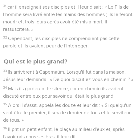
31
car il enseignait ses disciples et il leur disait : « Le Fils de
l'homme sera livré entre les mains des hommes ; ils le feront
mourir et, trois jours après avoir été mis à mort, il
ressuscitera. »
32
Cependant, les disciples ne comprenaient pas cette
parole et ils avaient peur de l'interroger.
Qui est le plus grand?
33
Ils arrivèrent à Capernaüm. Lorsqu'il fut dans la maison,
Jésus leur demanda : « De quoi discutiez-vous en chemin ? »
34
Mais ils gardèrent le silence, car en chemin ils avaient
discuté entre eux pour savoir qui était le plus grand.
35
Alors il s'assit, appela les douze et leur dit : « Si quelqu'un
veut être le premier, il sera le dernier de tous et le serviteur
de tous. »
36
Il prit un petit enfant, le plaça au milieu d'eux et, après
l'avoir pris dans ses bras, il leur dit :