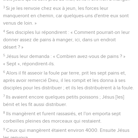
3
Si je les renvoie chez eux à jeun, les forces leur
manqueront en chemin, car quelques-uns d'entre eux sont
venus de loin. »
4
Ses disciples lui répondirent : « Comment pourrait-on leur
donner assez de pains à manger, ici, dans un endroit
désert ? »
5
Jésus leur demanda : « Combien avez-vous de pains ? »
« Sept », répondirent-ils.
6
Alors il fit asseoir la foule par terre, prit les sept pains et,
après avoir remercié Dieu, il les rompit et les donna à ses
disciples pour les distribuer ; et ils les distribuèrent à la foule.
7
Ils avaient encore quelques petits poissons ; Jésus [les]
bénit et les fit aussi distribuer.
8
Ils mangèrent et furent rassasiés, et l'on emporta sept
corbeilles pleines des morceaux qui restaient.
9
Ceux qui mangèrent étaient environ 4000. Ensuite Jésus
les renvoya.