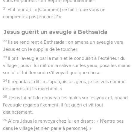
vous emportées ? » « Sept », répondirent-ils.
21
Et il leur dit : « [Comment] se fait-il que vous ne
compreniez pas [encore] ? »
Jésus guérit un aveugle à Bethsaïda
22
Ils se rendirent à Bethsaïda ; on amena un aveugle vers
Jésus et on le supplia de le toucher.
23
Il prit l'aveugle par la main et le conduisit à l’extérieur du
village ; puis il lui mit de la salive sur les yeux, posa les mains
sur lui et lui demanda s'il voyait quelque chose.
24
Il regarda et dit : « J'aperçois les gens, je les vois comme
des arbres, et ils marchent. »
25
Jésus lui mit de nouveau les mains sur les yeux et, quand
l'aveugle regarda fixement, il fut guéri et vit tout
distinctement.
26
Alors Jésus le renvoya chez lui en disant : « N'entre pas
dans le village [et n'en parle à personne]. »