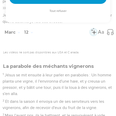
33
Et que l'aimer de tout son coeur, de toute sa pensée, de
toute son âme, et de toute sa force, et aimer son prochain
comme soi-même, c'est plus que tous les holocaustes et les
sacrifices.
34
Jésus voyant qu'il avait répondu en homme intelligent, lui
dit : Tu n'es pas éloigné du royaume de Dieu. Et personne
n'osait plus l'interroger.
Le Messie et David
35
Et comme Jésus enseignait dans le temple, il dit :
Comment les scribes disent-ils que le Christ est Fils de
David ?
36
Car David lui-même dit par le Saint-Esprit : Le Seigneur a
dit à mon Seigneur : Assieds-toi à ma droite, jusqu'à ce que
j'aie fait de tes ennemis le marchepied de tes pieds.
Jésus met la foule en garde contre les