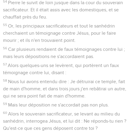
contre lui, et se mettant à genoux, ils se prosternaient
devant lui.
20
Après s'être moqués de lui, ils lui ôtèrent le manteau de
pourpre, et lui ayant remis ses habits, ils l'emmenèrent pour
le crucifier.
Jésus est cloué sur la croix
21
Et un certain homme de Cyrène, nommé Simon, père
d'Alexandre et de Rufus, passant par là en revenant des
champs, ils le contraignirent de porter la croix de Jésus.
22
Et ils le conduisirent au lieu appelé Golgotha, c'est-à-dire,
la place du Crâne.
23
Et ils lui présentèrent à boire du vin mêlé avec de la
myrrhe ; mais il n'en but point.
24
Et après l'avoir crucifié, ils partagèrent ses habits, jetant le
sort à qui en emporterait une part.
25
Il était la troisième heure quand ils le crucifièrent.
Contenus
Versions
Commentaires
Strong
Dictionnaire