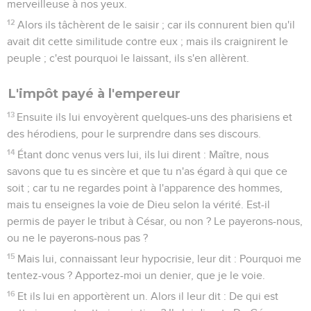
Et plusieurs riches y mettaient beaucoup ; et une pauvre
veuve étant venue, y mit deux petites pièces, qui font un
quadrain.
43
Alors, ayant appelé ses disciples, il leur dit : Je vous dis en
vérité, que cette pauvre veuve a plus mis dans le tronc que
tous ceux qui y ont mis.
44
Car tous ont mis de leur superflu ; mais celle-ci a mis de
son nécessaire tout ce qu'elle possédait, tout ce qu'elle avait
pour vivre.
Marc
13
Les vidéos ne sont pas disponibles aux USA et C anada.
Jésus annonce la destruction du temple
1
Comme Jésus sortait du temple, un de ses disciples lui dit :
Maître, regarde quelles pierres et quels bâtiments !