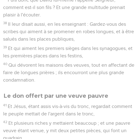
dans les cieux seront ébranlées.
26
Et alors on verra le Fils de l'homme venir sur les nuées,
avec une grande puissance et une grande gloire ;
27
Et il enverra ses anges pour rassembler ses élus des
quatre vents, depuis les extrémités de la terre jusqu'aux
extrémités du ciel.
L'enseignement donné par le figuier
28
Apprenez ceci par la comparaison tirée du figuier : Quand
ses rameaux commencent à être tendres, et que ses feuilles
poussent, vous connaissez que l'été est proche.
29
Vous de même quand vous verrez arriver ces choses,
sachez que le Fils de l'homme est proche et à la porte.
30
Je vous dis en vérité, que cette génération ne passera
point, que toutes ces choses n'arrivent.
31
Le ciel et la terre passeront ; mais mes paroles ne
passeront point.