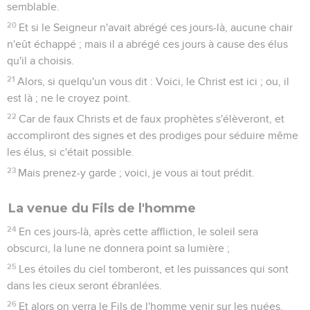
maison : Le maître dit : Où est le lieu où je mangerai la pâque
avec mes disciples ?
15
Et il vous montrera une grande chambre haute, meublée
et toute prête ; préparez-nous là la pâque.
16
Ses disciples donc partirent, et vinrent à la ville, et
trouvèrent les choses comme il leur avait dit ; et ils
préparèrent la pâque.
17
Quand le soir fut venu, il vint avec les douze.
18
Et comme ils étaient à table et qu'ils mangeaient, Jésus
dit : Je vous dis en vérité, que l'un de vous, qui mange avec
moi, me trahira.
19
Alors ils commencèrent à s'affliger ; et ils lui dirent, l'un
après l'autre : Est-ce moi ?
20
Il leur répondit : C'est l'un des douze qui met la main au
plat avec moi.
21
Pour ce qui est du Fils de l'homme, il s'en va, selon ce qui
a été écrit de lui ; mais malheur à l'homme par qui le Fils de