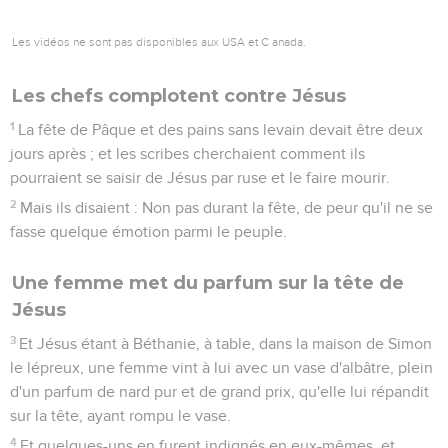
Jésus dit à ses disciples : Asseyez-vous ici jusqu'à ce que
j'aie prié.
33
Et il prit avec lui Pierre, Jacques et Jean ; et il commença à
être saisi de frayeur et fort agité.
34
Et il leur dit : Mon âme est saisie de tristesse jusqu'à la
mort ; demeurez ici et veillez.
35
Et s'en allant un peu plus avant, il se prosterna contre
terre, priant que, s'il était possible, cette heure s'éloignât de
lui.
36
Et il disait : Abba ! Père ! toutes choses te sont possibles ;
détourne cette coupe de moi ; toutefois non pas comme je
veux, mais comme tu veux.
37
Et il revint et les trouva endormis ; et il dit à Pierre : Simon,
tu dors ! n'as-tu pu veiller une heure ?
38
Veillez et priez, de peur que vous ne tombiez dans la
tentation ; l'esprit est prompt, mais la chair est faible.
39
Et il s'en alla encore, et pria, disant les mêmes paroles.