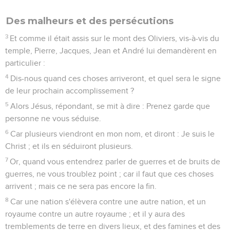
Marc
14
Les vidéos ne sont pas disponibles aux USA et C anada.
Les chefs complotent contre Jésus
1
La fête de Pâque et des pains sans levain devait être deux
jours après ; et les scribes cherchaient comment ils
pourraient se saisir de Jésus par ruse et le faire mourir.
2
Mais ils disaient : Non pas durant la fête, de peur qu'il ne se
fasse quelque émotion parmi le peuple.
Une femme met du parfum sur la tête de
Jésus
3
Et Jésus étant à Béthanie, à table, dans la maison de Simon
le lépreux, une femme vint à lui avec un vase d'albâtre, plein
d'un parfum de nard pur et de grand prix, qu'elle lui répandit