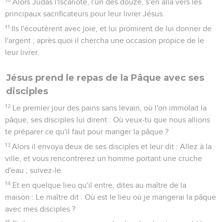
47
Et un de ceux qui étaient présents tira son épée et frappa
un serviteur du souverain sacrificateur, et lui emporta
l'oreille.
48
Alors Jésus prit la parole et leur dit : Vous êtes sortis
comme après un brigand, avec des épées et des bâtons pour
me prendre.
49
J'étais tous les jours au milieu de vous, enseignant dans le
temple, et vous ne m'avez point saisi ; mais c'est afin que les
Écritures fussent accomplies.
50
Alors tous ses disciples l'ayant abandonné s'enfuirent.
51
Et un jeune homme le suivait, enveloppé seulement d'une
étoffe légère ; et les jeunes gens le prirent.
52
Il leur laissa son vêtement, et s'enfuit nu de leurs mains.
Jésus devant le Conseil supérieur
53
Ils menèrent ensuite Jésus chez le souverain sacrificateur,