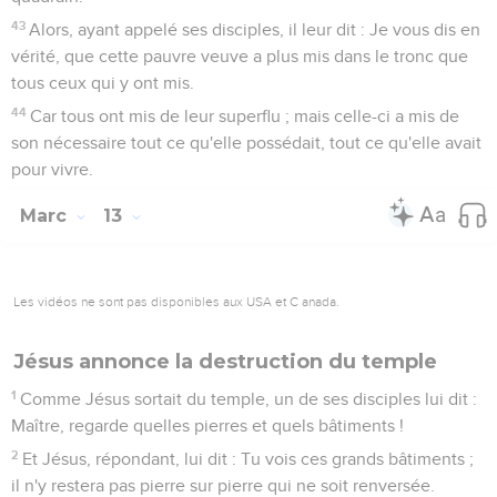
Dieu seul connaît le moment de la fin
32
Pour ce qui est de ce jour et de l'heure, personne ne les
connaît, ni les anges qui sont dans le ciel, ni le Fils ; mais
seulement le Père.
33
Prenez garde, veillez et priez ; car vous ne savez quand ce
temps viendra.
34
Il en est comme d'un homme qui, allant en voyage, laisse
sa maison, et en donne la conduite à ses serviteurs,
marquant à chacun sa tâche, et qui ordonne au portier d'être
vigilant.
35
Veillez donc, car vous ne savez pas quand le maître de la
maison viendra, ou le soir, ou à minuit, ou au chant du coq
ou le matin ;
36
De peur qu'arrivant tout à coup il ne vous trouve endormis.
37
Or, ce que je vous dis, je le dis à tous : Veillez.