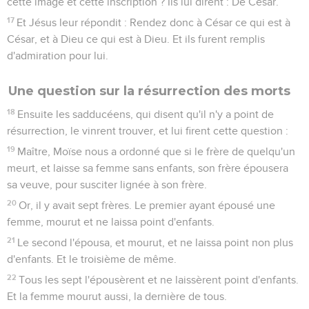
2
Et Jésus, répondant, lui dit : Tu vois ces grands bâtiments ;
il n'y restera pas pierre sur pierre qui ne soit renversée.
Des malheurs et des persécutions
3
Et comme il était assis sur le mont des Oliviers, vis-à-vis du
temple, Pierre, Jacques, Jean et André lui demandèrent en
particulier :
4
Dis-nous quand ces choses arriveront, et quel sera le signe
de leur prochain accomplissement ?
5
Alors Jésus, répondant, se mit à dire : Prenez garde que
personne ne vous séduise.
6
Car plusieurs viendront en mon nom, et diront : Je suis le
Christ ; et ils en séduiront plusieurs.
7
Or, quand vous entendrez parler de guerres et de bruits de
guerres, ne vous troublez point ; car il faut que ces choses
arrivent ; mais ce ne sera pas encore la fin.
8
Car une nation s'élèvera contre une autre nation, et un