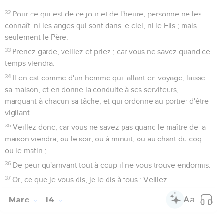
Jésus annonce que Pierre le reniera
27
Alors Jésus leur dit : Je vous serai cette nuit à tous une
occasion de chute ; car il est écrit : Je frapperai le berger, et
les brebis seront dispersées.
28
Mais après que je serai ressuscité, je vous devancerai en
Galilée.
29
Et Pierre lui dit : Quand tous seraient scandalisés, je ne le
serai pas.
30
Alors Jésus lui dit : Je te dis en vérité, qu'aujourd'hui,
cette même nuit, avant que le coq ait chanté deux fois, tu
m'auras renié trois fois.
31
Mais il disait encore plus fortement : Quand même il me
faudrait mourir avec toi, je ne te renierai point. Et tous
disaient la même chose.
Jésus prie à Gethsémané
32
Ils allèrent ensuite dans un lieu appelé Gethsémané. Et