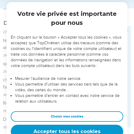
Le commandement le plus important
28
Alors un des scribes, qui les avait entendus disputer
ensemble, voyant qu'il leur avait bien répondu, s'approcha et
lui demanda : Quel est le premier de tous les
commandements ?
29
Jésus lui répondit : Le premier de tous les
commandements c'est : Écoute, Israël, le Seigneur notre
Dieu est le seul Seigneur.
30
Tu aimeras le Seigneur ton Dieu de tout ton coeur, de
toute ton âme, de toute ta pensée, et de toute ta force. C'est
là le premier commandement.
31
Et voici le second qui lui est semblable : Tu aimeras ton
prochain comme toi-même. Il n'y a point d'autre
commandement plus grand que ceux-ci.
32
Et le scribe lui répondit : C'est bien, Maître, tu as dit avec
vérité, qu'il n'y a qu'un Dieu, et qu'il n'y en a point d'autre
que lui ;