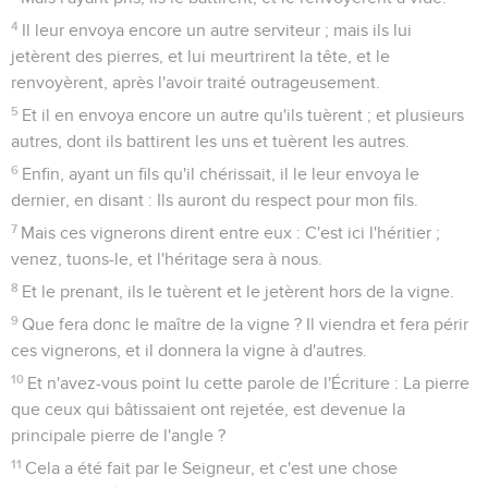
maîtres de la loi
37
Puis donc que David lui-même l'appelle Seigneur,
comment est-il son fils ? Et une grande multitude prenait
plaisir à l'écouter.
38
Il leur disait aussi, en les enseignant : Gardez-vous des
scribes qui aiment à se promener en robes longues, et à être
salués dans les places publiques,
39
Et qui aiment les premiers sièges dans les synagogues, et
les premières places dans les festins,
40
Qui dévorent les maisons des veuves, tout en affectant de
faire de longues prières ; ils encourront une plus grande
condamnation.
Le don offert par une veuve pauvre
41
Et Jésus, étant assis vis-à-vis du tronc, regardait comment
le peuple mettait de l'argent dans le tronc,
42