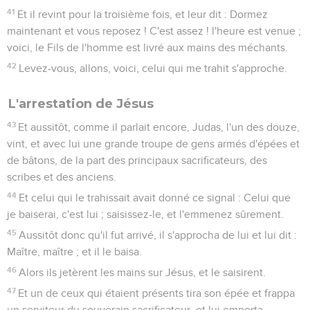
était surpris.
Jésus est condamné à mort
6
Or, il avait coutume de relâcher, à chaque fête, celui des
prisonniers que le peuple demandait.
7
Et il y avait en prison un nommé Barabbas avec ses
complices qui avaient commis un meurtre dans une sédition.
8
Et le peuple se mit à demander, avec de grands cris, qu'il
leur fît comme il leur avait toujours fait.
9
Pilate leur répondit : Voulez-vous que je vous relâche le roi
des Juifs ?
10
Car il savait que c'était par envie que les principaux
sacrificateurs l'avaient livré.
11
Mais les principaux sacrificateurs incitèrent le peuple à
demander qu'il leur relâchât plutôt Barabbas.
12
Et Pilate, reprenant la parole, leur dit : Que voulez-vous
donc que je fasse de celui que vous appelez le roi des