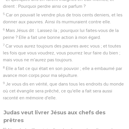
40
Et étant revenu, il les trouva encore endormis, car leurs
yeux étaient appesantis ; et ils ne savaient que lui répondre.
41
Et il revint pour la troisième fois, et leur dit : Dormez
maintenant et vous reposez ! C'est assez ! l'heure est venue ;
voici, le Fils de l'homme est livré aux mains des méchants.
42
Levez-vous, allons, voici, celui qui me trahit s'approche.
L'arrestation de Jésus
43
Et aussitôt, comme il parlait encore, Judas, l'un des douze,
vint, et avec lui une grande troupe de gens armés d'épées et
de bâtons, de la part des principaux sacrificateurs, des
scribes et des anciens.
44
Et celui qui le trahissait avait donné ce signal : Celui que
je baiserai, c'est lui ; saisissez-le, et l'emmenez sûrement.
45
Aussitôt donc qu'il fut arrivé, il s'approcha de lui et lui dit :
Maître, maître ; et il le baisa.
46
Alors ils jetèrent les mains sur Jésus, et le saisirent.