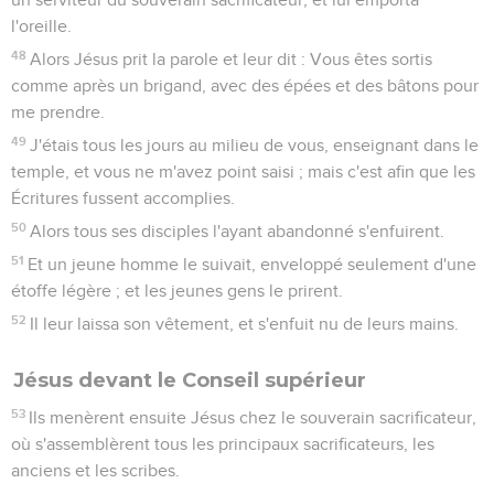
Juifs ?
13
Et ils crièrent de nouveau : Crucifie-le.
14
Et Pilate leur dit : Mais quel mal a-t-il fait ? Et ils crièrent
encore plus fort : Crucifie-le.
15
Pilate donc, voulant contenter le peuple, leur relâcha
Barabbas ; et après avoir fait fouetter Jésus, il le livra pour
être crucifié.
Les soldats se moquent de Jésus
16
Alors les soldats l'emmenèrent dans l'intérieur du palais,
c'est-à-dire au prétoire, et ils y assemblèrent toute la
cohorte ;
17
Et ils le revêtirent d'un manteau de pourpre, et lui mirent
sur la tête une couronne d'épines qu'ils avaient tressées ;
18
Et ils se mirent à le saluer, en disant : Salut, roi des Juifs !
19
Et ils lui frappaient la tête avec une canne, et ils crachaient