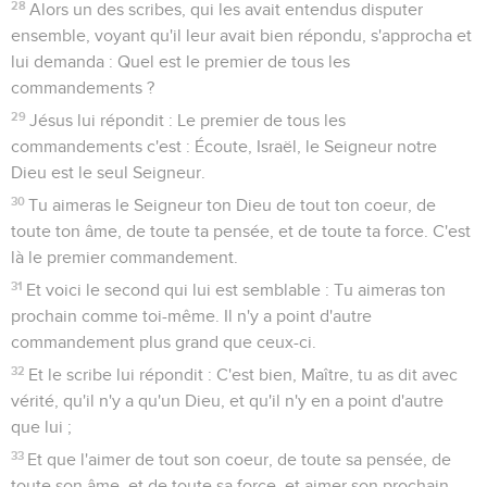
13
Et vous serez haïs de tous à cause de mon nom, mais celui
qui persévérera jusqu'à la fin, sera sauvé.
L'Horreur abominable
14
Or, quand vous verrez l'abomination de la désolation, dont
le prophète Daniel a parlé, établie où elle ne doit pas être
(que celui qui le lit y fasse attention) ; alors, que ceux qui
sont en Judée, s'enfuient dans les montagnes ;
15
Et que celui qui est sur le toit ne descende point dans la
maison, et n'y entre point pour emporter quoi que ce soit de
sa maison ;
16
Et que celui qui est aux champs, ne retourne point en
arrière pour emporter son manteau.
17
Malheur aux femmes qui seront enceintes, et à celles qui
allaiteront en ces jours-là.
18
Priez que votre fuite n'arrive point en hiver.
19
Car il y aura en ces jours-là une telle affliction, que, depuis