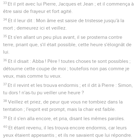
Marc
15
Les vidéos ne sont pas disponibles aux USA et C anada.
Jésus devant Pilate
1
Dès qu'il fut jour, les principaux sacrificateurs, avec les
anciens et les scribes, et tout le sanhédrin ayant délibéré,
emmenèrent Jésus lié, et le livrèrent à Pilate.
2
Et Pilate lui demanda : Es-tu le roi des Juifs ? Jésus lui
répondit : Tu le dis.
3
Et les principaux sacrificateurs l'accusaient de plusieurs
choses.
4
Mais Pilate l'interrogea encore et lui dit : Ne réponds-tu
rien ? Vois combien de choses ils avancent contre toi.
5
Mais Jésus ne répondit plus rien, de sorte que Pilate en