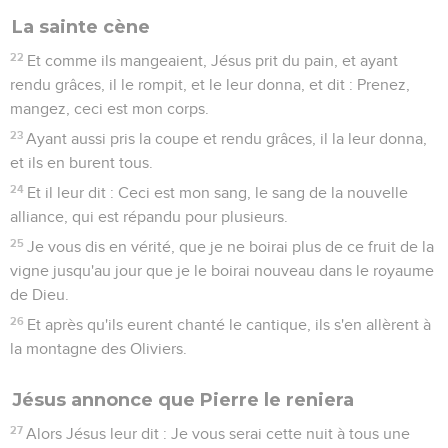
sanhédrin, interrogea Jésus, et lui dit : Ne réponds-tu rien ?
Qu'est-ce que ces gens déposent contre toi ?
61
Mais Jésus se tut et ne répondit rien. Le souverain
sacrificateur l'interrogea encore, et lui dit : Es-tu le Christ, le
Fils de Celui qui est béni ?
62
Et Jésus dit : Je le suis ; et vous verrez le Fils de l'homme
assis à la droite de la puissance de Dieu, et venant sur les
nuées du ciel.
63
Alors le souverain sacrificateur déchira ses vêtements, et
dit : Qu'avons-nous encore besoin de témoins ?
64
Vous avez entendu le blasphème ; que vous en semble ?
Alors tous le condamnèrent comme étant digne de mort.
65
Et quelques-uns se mirent à cracher contre lui, à lui
couvrir le visage, et à lui donner des soufflets en disant :
Devine ! Et les sergents le frappaient avec des bâtons.
Pierre renie Jésus