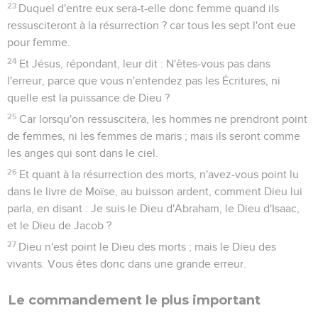
royaume contre un autre royaume ; et il y aura des
tremblements de terre en divers lieux, et des famines et des
troubles. Ces choses sont le commencement des douleurs.
9
Mais prenez garde à vous-mêmes ; car ils vous traduiront
devant les tribunaux et les synagogues ; vous serez fouettés,
et vous comparaîtrez devant les gouverneurs et les rois, à
cause de moi, pour me rendre témoignage devant eux.
10
Mais il faut que l'Évangile soit auparavant prêché à toutes
les nations.
11
Or, quand ils vous mèneront pour vous livrer, ne soyez
point en peine par avance de ce que vous aurez à dire, et ne
le méditez point ; mais dites ce qui vous sera inspiré à cette
heure-là ; car ce ne sera pas vous qui parlerez, mais le Saint-
Esprit.
12
Or, le frère livrera son frère à la mort, et le père son
enfant ; et les enfants se lèveront contre leurs pères et leurs
mères, et les feront mourir.