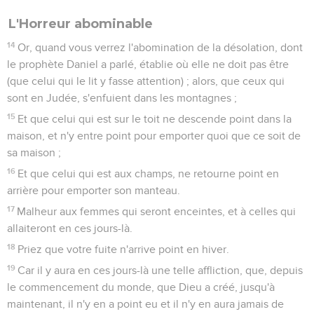
prêtres
10
Alors Judas l'Iscariote, l'un des douze, s'en alla vers les
principaux sacrificateurs pour leur livrer Jésus.
11
Ils l'écoutèrent avec joie, et lui promirent de lui donner de
l'argent ; après quoi il chercha une occasion propice de le
leur livrer.
Jésus prend le repas de la Pâque avec ses
disciples
12
Le premier jour des pains sans levain, où l'on immolait la
pâque, ses disciples lui dirent : Où veux-tu que nous allions
te préparer ce qu'il faut pour manger la pâque ?
13
Alors il envoya deux de ses disciples et leur dit : Allez à la
ville, et vous rencontrerez un homme portant une cruche
d'eau ; suivez-le.
14
Et en quelque lieu qu'il entre, dites au maître de la