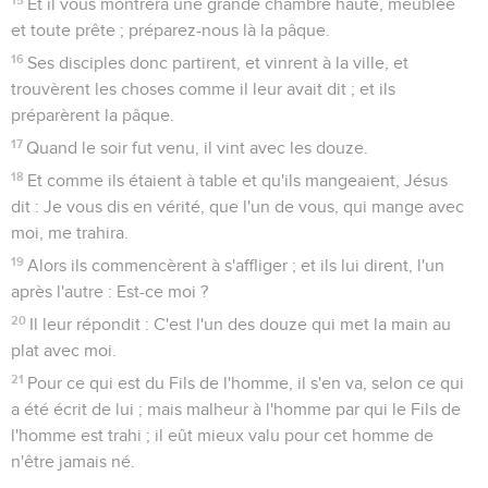
où s'assemblèrent tous les principaux sacrificateurs, les
anciens et les scribes.
54
Pierre le suivit de loin jusque dans la cour du souverain
sacrificateur. Et il était assis avec les domestiques, et se
chauffait près du feu.
55
Or, les principaux sacrificateurs et tout le sanhédrin
cherchaient un témoignage contre Jésus, pour le faire
mourir ; et ils n'en trouvaient point.
56
Car plusieurs rendaient de faux témoignages contre lui ;
mais leurs dépositions ne s'accordaient pas.
57
Alors quelques-uns se levèrent, qui portèrent un faux
témoignage contre lui, disant :
58
Nous lui avons entendu dire : Je détruirai ce temple, fait
de main d'homme, et dans trois jours j'en rebâtirai un autre,
qui ne sera point fait de main d'homme.
59
Mais leur déposition ne s'accordait pas non plus.
60
Alors le souverain sacrificateur, se levant au milieu du