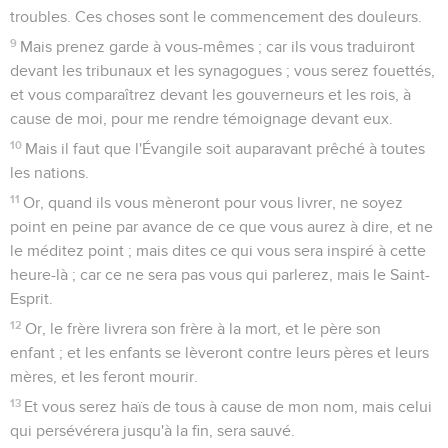
sur la tête, ayant rompu le vase.
4
Et quelques-uns en furent indignés en eux-mêmes, et
dirent : Pourquoi perdre ainsi ce parfum ?
5
Car on pouvait le vendre plus de trois cents deniers, et les
donner aux pauvres. Ainsi ils murmuraient contre elle.
6
Mais Jésus dit : Laissez-la ; pourquoi lui faites-vous de la
peine ? Elle a fait une bonne action à mon égard.
7
Car vous aurez toujours des pauvres avec vous ; et toutes
les fois que vous voudrez, vous pourrez leur faire du bien ;
mais vous ne m'aurez pas toujours.
8
Elle a fait ce qui était en son pouvoir ; elle a embaumé par
avance mon corps pour ma sépulture.
9
Je vous dis en vérité, que dans tous les endroits du monde
où cet évangile sera prêché, ce qu'elle a fait sera aussi
raconté en mémoire d'elle.
Judas veut livrer Jésus aux chefs des