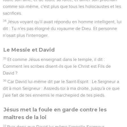
le commencement du monde, que Dieu a créé, jusqu'à
maintenant, il n'y en a point eu et il n'y en aura jamais de
semblable.
20
Et si le Seigneur n'avait abrégé ces jours-là, aucune chair
n'eût échappé ; mais il a abrégé ces jours à cause des élus
qu'il a choisis.
21
Alors, si quelqu'un vous dit : Voici, le Christ est ici ; ou, il
est là ; ne le croyez point.
22
Car de faux Christs et de faux prophètes s'élèveront, et
accompliront des signes et des prodiges pour séduire même
les élus, si c'était possible.
23
Mais prenez-y garde ; voici, je vous ai tout prédit.
La venue du Fils de l'homme
24
En ces jours-là, après cette affliction, le soleil sera
obscurci, la lune ne donnera point sa lumière ;
25
Les étoiles du ciel tomberont, et les puissances qui sont