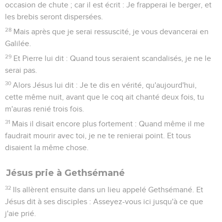
66
Or, comme Pierre était en bas dans la cour, une des
servantes du souverain sacrificateur y vint ;
67
Et voyant Pierre qui se chauffait, elle le regarda en face, et
lui dit : Toi aussi, tu étais avec Jésus de Nazareth.
68
Mais il le nia, et dit : Je ne le connais point, et je ne sais ce
que tu dis. Puis il sortit dans le vestibule, et le coq chanta.
69
Et cette servante l'ayant encore vu, se mit à dire à ceux
qui étaient présents : Cet homme est de ces gens-là.
70
Mais il le nia encore. Et un peu après, ceux qui étaient
présents dirent à Pierre : Tu es assurément de ces gens-là,
car tu es Galiléen et ton langage est semblable au leur.
71
Alors il commença à faire des imprécations et à jurer, en
disant : Je ne connais point cet homme dont tu parles.
72
Et le coq chanta pour la seconde fois ; et Pierre se
ressouvint de la parole que Jésus lui avait dite : Avant que le
coq ait chanté deux fois, tu m'auras renié trois fois. Et étant
sorti promptement, il pleura.