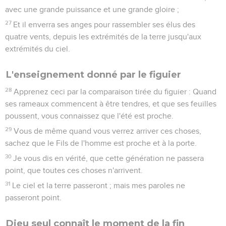
l'homme est trahi ; il eût mieux valu pour cet homme de
n'être jamais né.
La sainte cène
22
Et comme ils mangeaient, Jésus prit du pain, et ayant
rendu grâces, il le rompit, et le leur donna, et dit : Prenez,
mangez, ceci est mon corps.
23
Ayant aussi pris la coupe et rendu grâces, il la leur donna,
et ils en burent tous.
24
Et il leur dit : Ceci est mon sang, le sang de la nouvelle
alliance, qui est répandu pour plusieurs.
25
Je vous dis en vérité, que je ne boirai plus de ce fruit de la
vigne jusqu'au jour que je le boirai nouveau dans le royaume
de Dieu.
26
Et après qu'ils eurent chanté le cantique, ils s'en allèrent à
la montagne des Oliviers.