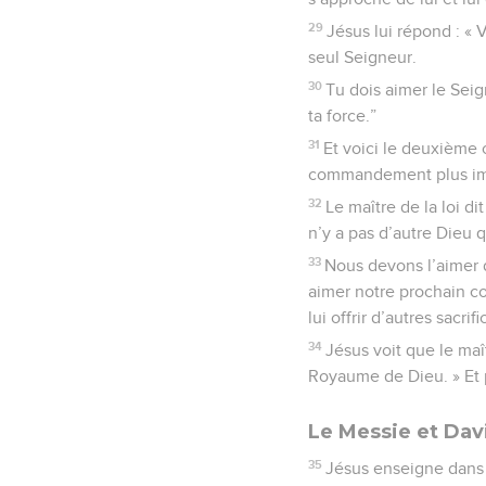
29
Jésus lui répond : « 
seul Seigneur.
30
Tu dois aimer le Seig
ta force.”
31
Et voici le deuxième
commandement plus imp
32
Le maître de la loi dit
n’y a pas d’autre Dieu q
33
Nous devons l’aimer d
aimer notre prochain 
lui offrir d’autres sacrifi
34
Jésus voit que le maît
Royaume de Dieu. » Et 
Le Messie et Dav
35
Jésus enseigne dans l