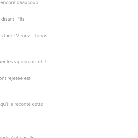
ie encore beaucoup
disant : “Ils
us tard ! Venez ! Tuons-
er les vignerons, et il
ont rejetée est
qu’il a raconté cette
rode Antipas. Ils