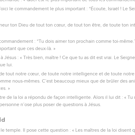
Voici le commandement le plus important : “Écoute, Israël ! Le Se
neur ton Dieu de tout ton cœur, de tout ton être, de toute ton in
 commandement : “Tu dois aimer ton prochain comme toi-même.” 
ortant que ces deux-là. »
 à Jésus : « Très bien, maître ! Ce que tu as dit est vrai. Le Seigne
ue lui.
e tout notre cœur, de toute notre intelligence et de toute notre
comme nous-mêmes. C’est beaucoup mieux que de brûler des ani
ces. »
re de la loi a répondu de façon intelligente. Alors il lui dit : « Tu
personne n’ose plus poser de questions à Jésus.
id
e temple. Il pose cette question : « Les maîtres de la loi disent q