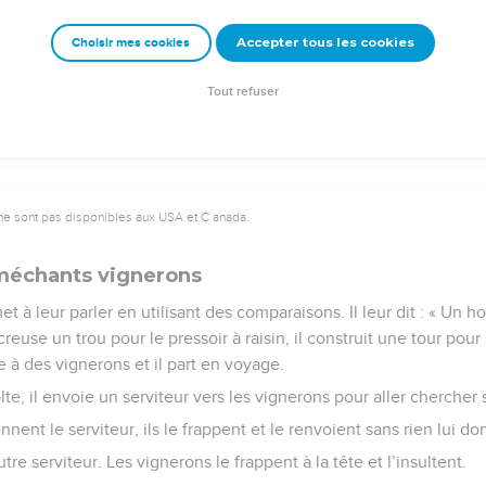
fais ces choses. »
Accepter tous les cookies
Choisir mes cookies
e – Bibli’O, 2000, avec autorisation. Pour vous procurer une Bible imprimée, rendez-vo
Tout refuser
ne sont pas disponibles aux USA et C anada.
 méchants vignerons
et à leur parler en utilisant des comparaisons. Il leur dit : « Un
 creuse un trou pour le pressoir à raisin, il construit une tour pour 
ne à des vignerons et il part en voyage.
e, il envoie un serviteur vers les vignerons pour aller chercher s
nent le serviteur, ils le frappent et le renvoient sans rien lui do
re serviteur. Les vignerons le frappent à la tête et l’insultent.