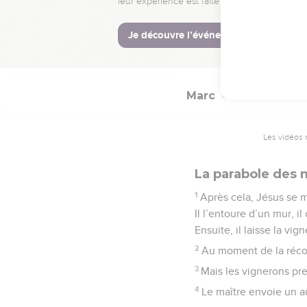
dis pas de quel droit je 
© Société biblique français
Marc
12
Les vidéos 
La parabole des
1
Après cela, Jésus se m
Il l’entoure d’un mur, il
Ensuite, il laisse la vig
2
Au moment de la récolt
3
Mais les vignerons pren
4
Le maître envoie un aut