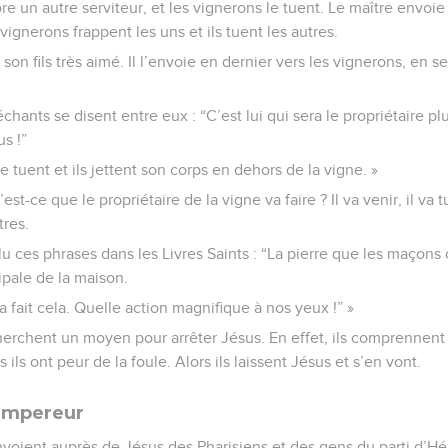
re un autre serviteur, et les vignerons le tuent. Le maître envo
 vignerons frappent les uns et ils tuent les autres.
son fils très aimé. Il l’envoie en dernier vers les vignerons, en se 
hants se disent entre eux : “C’est lui qui sera le propriétaire pl
us !”
s le tuent et ils jettent son corps en dehors de la vigne. »
t-ce que le propriétaire de la vigne va faire ? Il va venir, il va tu
tres.
 ces phrases dans les Livres Saints : “La pierre que les maçons 
ipale de la maison.
a fait cela. Quelle action magnifique à nos yeux !” »
herchent un moyen pour arrêter Jésus. En effet, ils comprennent 
 ils ont peur de la foule. Alors ils laissent Jésus et s’en vont.
'empereur
nvoient auprès de Jésus des Pharisiens et des gens du parti d’Hé