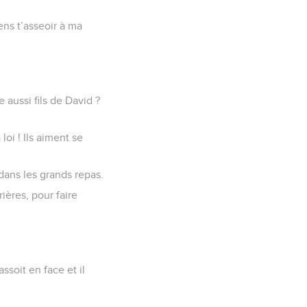
ens t’asseoir à ma
 aussi fils de David ?
oi ! Ils aiment se
.
 dans les grands repas.
ières, pour faire
ssoit en face et il