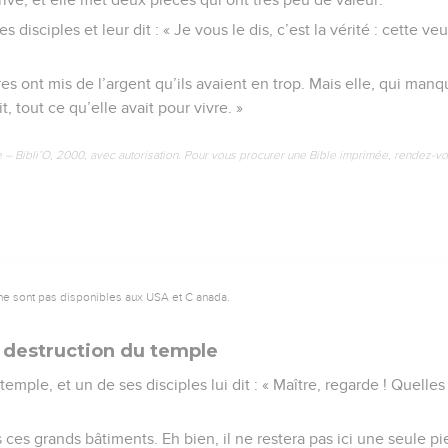
s disciples et leur dit : « Je vous le dis, c’est la vérité : cette 
tres ont mis de l’argent qu’ils avaient en trop. Mais elle, qui man
t, tout ce qu’elle avait pour vivre. »
e – Bibli’O, 2000, avec autorisation. Pour vous procurer une Bible imprimée, rendez-vo
ne sont pas disponibles aux USA et C anada.
 destruction du temple
temple, et un de ses disciples lui dit : « Maître, regarde ! Quelles
is ces grands bâtiments. Eh bien, il ne restera pas ici une seule pi