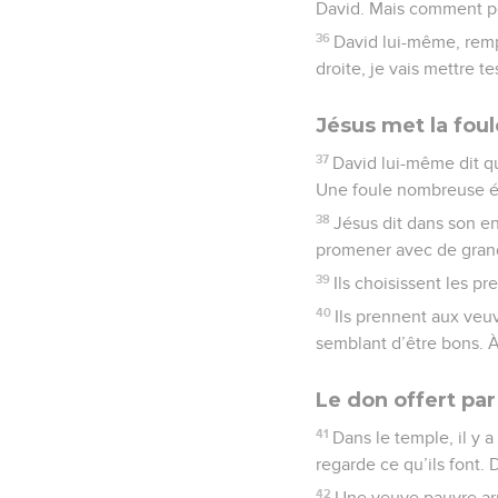
David. Mais comment pe
36
David lui-même, rempl
droite, je vais mettre t
Jésus met la foul
37
David lui-même dit qu
Une foule nombreuse éc
38
Jésus dit dans son en
promener avec de grands
39
Ils choisissent les p
40
Ils prennent aux veuv
semblant d’être bons. À
Le don offert pa
41
Dans le temple, il y a
regarde ce qu’ils font
42
Une veuve pauvre arri