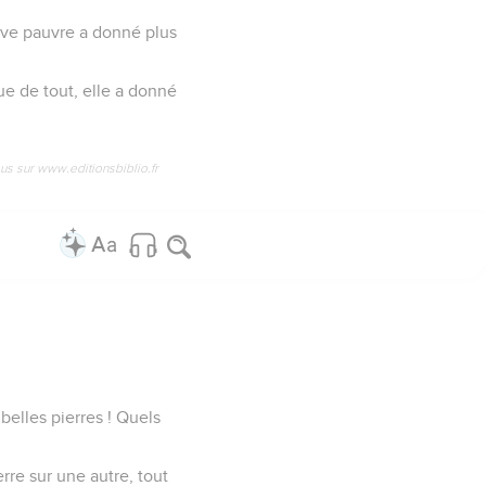
veuve pauvre a donné plus
que de tout, elle a donné
us sur www.editionsbiblio.fr
 belles pierres ! Quels
erre sur une autre, tout