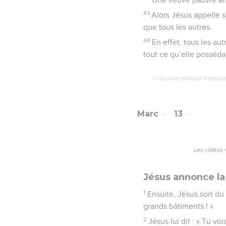
43
Alors Jésus appelle se
que tous les autres.
44
En effet, tous les au
tout ce qu’elle possédai
© Société biblique français
Marc
13
Les vidéos 
Jésus annonce la
1
Ensuite, Jésus sort du 
grands bâtiments ! »
2
Jésus lui dit : « Tu vo