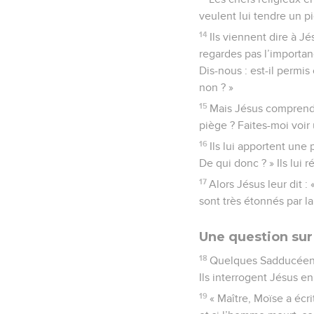
veulent lui tendre un pi
14
Ils viennent dire à Jé
regardes pas l’importa
Dis-nous : est-il permi
non ? »
15
Mais Jésus comprend 
piège ? Faites-moi voir
16
Ils lui apportent une 
De qui donc ? » Ils lui 
17
Alors Jésus leur dit :
sont très étonnés par l
Une question sur
18
Quelques Sadducéens 
Ils interrogent Jésus en 
19
« Maître, Moïse a écr