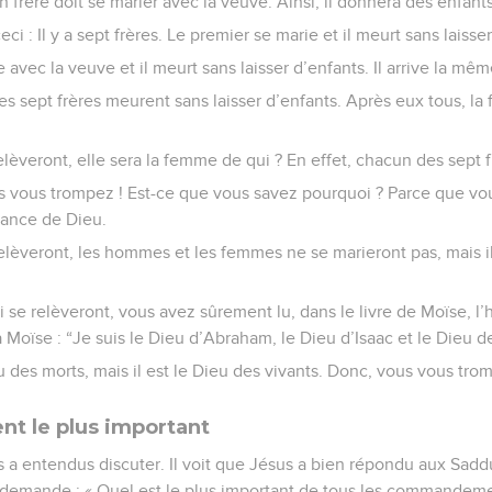
 frère doit se marier avec la veuve. Ainsi, il donnera des enfants
i : Il y a sept frères. Le premier se marie et il meurt sans laisse
avec la veuve et il meurt sans laisser d’enfants. Il arrive la mê
Les sept frères meurent sans laisser d’enfants. Après eux tous, l
lèveront, elle sera la femme de qui ? En effet, chacun des sept f
ous vous trompez ! Est-ce que vous savez pourquoi ? Parce que vo
ssance de Dieu.
elèveront, les hommes et les femmes ne se marieront pas, mais i
 se relèveront, vous avez sûrement lu, dans le livre de Moïse, l’h
à Moïse : “Je suis le Dieu d’Abraham, le Dieu d’Isaac et le Dieu d
u des morts, mais il est le Dieu des vivants. Donc, vous vous t
 le plus important
es a entendus discuter. Il voit que Jésus a bien répondu aux Sadd
i demande : « Quel est le plus important de tous les commandeme