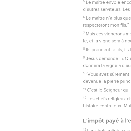
5
Le maître envoie enco
d’autres serviteurs. Les
6
Le maître n’a plus que 
respecteront mon fils.”
7
Mais ces vignerons méc
le, et la vigne sera à no
8
Ils prennent le fils, il
9
Jésus demande : « Qu’es
donnera la vigne à d’au
10
Vous avez sûrement lu
devenue la pierre princ
11
C’est le Seigneur qui 
12
Les chefs religieux c
histoire contre eux. Mais
L'impôt payé à l
13
Les chefs religieux e