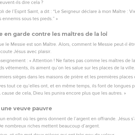
uvent-ils dire cela ?
i de l’Esprit Saint, a dit : “Le Seigneur déclare à mon Maître : Vi
es ennemis sous tes pieds.” »
e en garde contre les maîtres de la loi
e le Messie est son Maître. Alors, comment le Messie peut-il être
oute Jésus avec plaisir.
seignement : « Attention ! Ne faites pas comme les maîtres de la l
 vêtements, ils aiment qu’on les salue sur les places de la ville
remiers sièges dans les maisons de prière et les premières places
es tout ce qu’elles ont, et en même temps, ils font de longues pr
 cause de cela, Dieu les punira encore plus que les autres. »
r une veuve pauvre
 un endroit où les gens donnent de l’argent en offrande. Jésus s’a
. De nombreux riches mettent beaucoup d’argent.
ve, et elle met deux pièces qui ont très peu de valeur.