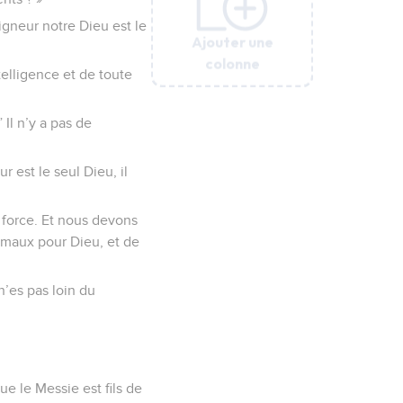
igneur notre Dieu est le
Ajouter une
Ajouter une
Ajouter une
Ajouter une
Ajouter une
colonne
colonne
colonne
colonne
colonne
telligence et de toute
Il n’y a pas de
ur est le seul Dieu, il
 force. Et nous devons
maux pour Dieu, et de
 n’es pas loin du
ue le Messie est fils de