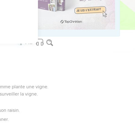
us sur www.editionsbiblio.fr
 homme plante une vigne.
surveiller la vigne.
on raisin.
nner.