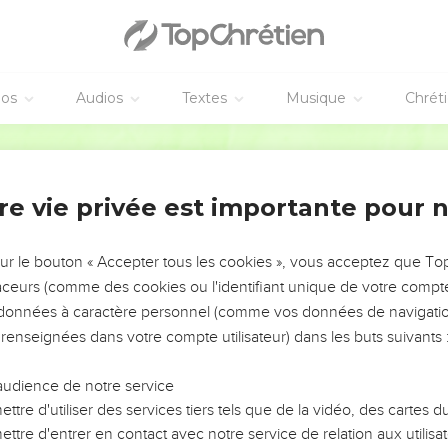
bout pour prier, pardonnez à ceux qui vous ont fait du mal. Alor
donnera aussi vos fautes.
éos
Audios
Textes
Musique
Chrét
rité de Jésus?
Parole de Vie
 ses disciples entrent dans Jérusalem. Pendant que Jésus march
aîtres de la loi et les anciens s’approchent de lui.
re vie privée est importante pour 
De quel droit est-ce que tu fais ces choses ? Qui t’a donné le pouv
 vais vous poser une seule question, répondez-moi. Ensuite, je vous
sur le bouton « Accepter tous les cookies », vous acceptez que T
traceurs (comme des cookies ou l'identifiant unique de votre compte 
ptiser ? Est-ce que c’est Dieu ou les hommes ? »
s données à caractère personnel (comme vos données de navigatio
x et se disent : « Si nous répondons : “C’est Dieu”, Jésus va nous
 renseignées dans votre compte utilisateur) dans les buts suivants 
 Pourquoi donc ?”
s : “Ce sont les hommes”, alors... » Ils ont peur de la foule. En e
audience de notre service
raiment un prophète.
ttre d'utiliser des services tiers tels que de la vidéo, des cartes
ttre d'entrer en contact avec notre service de relation aux utilisat
pondent à Jésus : « Nous ne savons pas. » Et Jésus leur dit : « Moi