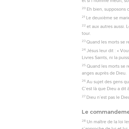
et si l’homme meurt, son
20
Eh bien, supposons cec
21
Le deuxième se marie 
22
et aux autres aussi. 
tour.
23
Quand les morts se re
24
Jésus leur dit : « V
Livres Saints, ni la pui
25
Quand les morts se r
anges auprès de Dieu.
26
Au sujet des gens qui
C’est là que Dieu a dit 
27
Dieu n’est pas le Die
Le commandement
28
Un maître de la loi l
s’approche de lui et lu