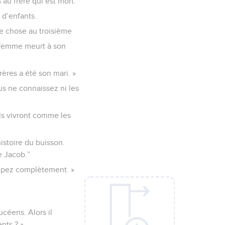
 au frère qui est mort.”
r d’enfants.
me chose au troisième
a femme meurt à son
rères a été son mari. »
us ne connaissez ni les
ls vivront comme les
istoire du buisson.
e Jacob.”
rompez complètement. »
ucéens. Alors il
nts ? »