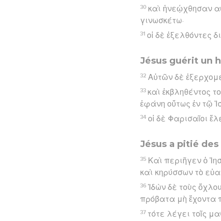
30
καὶ ἠνεῴχθησαν αὐ
γινωσκέτω·
31
οἱ δὲ ἐξελθόντες δ
Jésus guérit un
32
Αὐτῶν δὲ ἐξερχομ
33
καὶ ἐκβληθέντος τ
ἐφάνη οὕτως ἐν τῷ Ἰ
34
οἱ δὲ Φαρισαῖοι ἔ
Jésus a pitié des
35
Καὶ περιῆγεν ὁ Ἰη
καὶ κηρύσσων τὸ εὐ
36
Ἰδὼν δὲ τοὺς ὄχλο
πρόβατα μὴ ἔχοντα 
37
τότε λέγει τοῖς μα