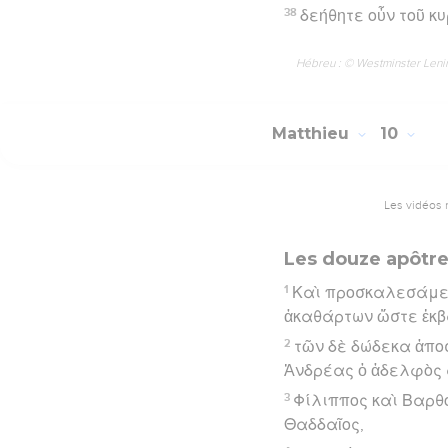
38
δεήθητε οὖν τοῦ κ
Hébreu : © Westminster Lening
Matthieu
10
Les vidéos 
Les douze apôtr
1
Καὶ προσκαλεσάμεν
ἀκαθάρτων ὥστε ἐκβ
2
τῶν δὲ δώδεκα ἀπο
Ἀνδρέας ὁ ἀδελφὸς α
3
Φίλιππος καὶ Βαρθο
Θαδδαῖος,