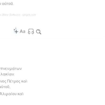
ν αὐτοῦ.
os Bible Software - sblgnt.com
ν πνευμάτων
αλακίαν.
νος Πέτρος καὶ
αὐτοῦ,
 Ἁλφαίου καὶ