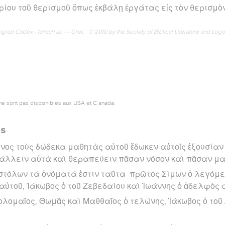
υρίου τοῦ θερισμοῦ ὅπως ἐκβάλῃ ἐργάτας εἰς τὸν θερισμὸ
rad Codex - tanach.us --- Grec : © 2010 by the Society of Biblical Literature and Log
ne sont pas disponibles aux USA et C anada.
es
ος τοὺς δώδεκα μαθητὰς αὐτοῦ ἔδωκεν αὐτοῖς ἐξουσία
άλλειν αὐτὰ καὶ θεραπεύειν πᾶσαν νόσον καὶ πᾶσαν μ
στόλων τὰ ὀνόματά ἐστιν ταῦτα· πρῶτος Σίμων ὁ λεγόμε
ὐτοῦ, Ἰάκωβος ὁ τοῦ Ζεβεδαίου καὶ Ἰωάννης ὁ ἀδελφὸς 
λομαῖος, Θωμᾶς καὶ Μαθθαῖος ὁ τελώνης, Ἰάκωβος ὁ τοῦ