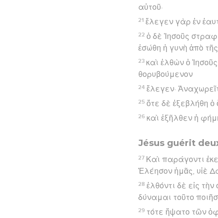
αὐτοῦ·
21
ἔλεγεν γὰρ ἐν ἑαυ
22
ὁ δὲ Ἰησοῦς στραφε
ἐσώθη ἡ γυνὴ ἀπὸ τῆς
23
καὶ ἐλθὼν ὁ Ἰησοῦς
θορυβούμενον
24
ἔλεγεν· Ἀναχωρεῖτ
25
ὅτε δὲ ἐξεβλήθη ὁ
26
καὶ ἐξῆλθεν ἡ φήμη
Jésus guérit deu
27
Καὶ παράγοντι ἐκε
Ἐλέησον ἡμᾶς, υἱὲ Δ
28
ἐλθόντι δὲ εἰς τὴν
δύναμαι τοῦτο ποιῆσ
29
τότε ἥψατο τῶν ὀ