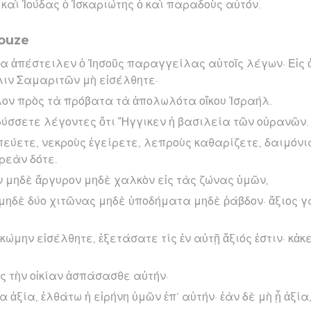
καὶ Ἰούδας ὁ Ἰσκαριώτης ὁ καὶ παραδοὺς αὐτόν.
douze
α ἀπέστειλεν ὁ Ἰησοῦς παραγγείλας αὐτοῖς λέγων· Εἰς 
λιν Σαμαριτῶν μὴ εἰσέλθητε·
ον πρὸς τὰ πρόβατα τὰ ἀπολωλότα οἴκου Ἰσραήλ.
ρύσσετε λέγοντες ὅτι Ἤγγικεν ἡ βασιλεία τῶν οὐρανῶν.
εύετε, νεκροὺς ἐγείρετε, λεπροὺς καθαρίζετε, δαιμόνι
ρεὰν δότε.
ν μηδὲ ἄργυρον μηδὲ χαλκὸν εἰς τὰς ζώνας ὑμῶν,
 μηδὲ δύο χιτῶνας μηδὲ ὑποδήματα μηδὲ ῥάβδον· ἄξιος γ
ἢ κώμην εἰσέλθητε, ἐξετάσατε τίς ἐν αὐτῇ ἄξιός ἐστιν· κἀκ
ἰς τὴν οἰκίαν ἀσπάσασθε αὐτήν·
ία ἀξία, ἐλθάτω ἡ εἰρήνη ὑμῶν ἐπ’ αὐτήν· ἐὰν δὲ μὴ ᾖ ἀξί