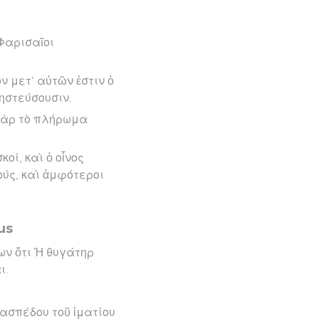
 Φαρισαῖοι
ον μετ’ αὐτῶν ἐστιν ὁ
νηστεύσουσιν.
 γὰρ τὸ πλήρωμα
κοί, καὶ ὁ οἶνος
ούς, καὶ ἀμφότεροι
us
ων ὅτι Ἡ θυγάτηρ
ι.
ασπέδου τοῦ ἱματίου