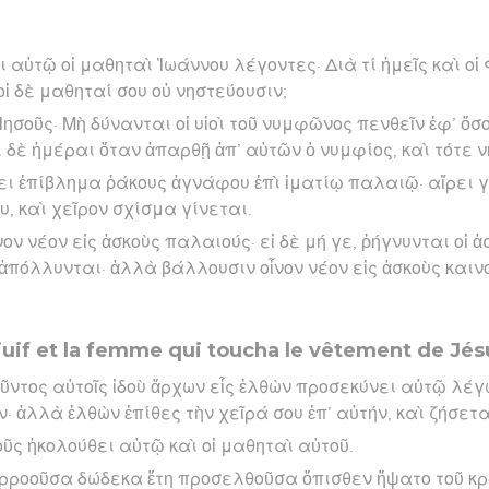
 αὐτῷ οἱ μαθηταὶ Ἰωάννου λέγοντες· Διὰ τί ἡμεῖς καὶ οἱ
ἱ δὲ μαθηταί σου οὐ νηστεύουσιν;
 Ἰησοῦς· Μὴ δύνανται οἱ υἱοὶ τοῦ νυμφῶνος πενθεῖν ἐφ’ ὅσ
 δὲ ἡμέραι ὅταν ἀπαρθῇ ἀπ’ αὐτῶν ὁ νυμφίος, καὶ τότε 
ει ἐπίβλημα ῥάκους ἀγνάφου ἐπὶ ἱματίῳ παλαιῷ· αἴρει
υ, καὶ χεῖρον σχίσμα γίνεται.
ν νέον εἰς ἀσκοὺς παλαιούς· εἰ δὲ μή γε, ῥήγνυνται οἱ ἀσ
ὶ ἀπόλλυνται· ἀλλὰ βάλλουσιν οἶνον νέον εἰς ἀσκοὺς καιν
f juif et la femme qui toucha le vêtement de Jés
ντος αὐτοῖς ἰδοὺ ἄρχων εἷς ἐλθὼν προσεκύνει αὐτῷ λέγ
· ἀλλὰ ἐλθὼν ἐπίθες τὴν χεῖρά σου ἐπ’ αὐτήν, καὶ ζήσετα
οῦς ἠκολούθει αὐτῷ καὶ οἱ μαθηταὶ αὐτοῦ.
ορροοῦσα δώδεκα ἔτη προσελθοῦσα ὄπισθεν ἥψατο τοῦ κρ