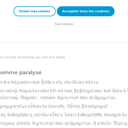
ων αὐτῶν.
Accepter tous les cookies
Choisir mes cookies
rad Codex - tanach.us --- Grec : © 2010 by the Society of Biblical Literature and Log
Tout refuser
ne sont pas disponibles aux USA et C anada.
 homme paralysé
ν διεπέρασεν καὶ ἦλθεν εἰς τὴν ἰδίαν πόλιν.
ν αὐτῷ παραλυτικὸν ἐπὶ κλίνης βεβλημένον. καὶ ἰδὼν ὁ Ἰ
λυτικῷ· Θάρσει, τέκνον· ἀφίενταί σου αἱ ἁμαρτίαι.
 γραμματέων εἶπαν ἐν ἑαυτοῖς· Οὗτος βλασφημεῖ.
 τὰς ἐνθυμήσεις αὐτῶν εἶπεν· Ἱνατί ἐνθυμεῖσθε πονηρὰ ἐν
τερον, εἰπεῖν· Ἀφίενταί σου αἱ ἁμαρτίαι, ἢ εἰπεῖν· Ἔγει