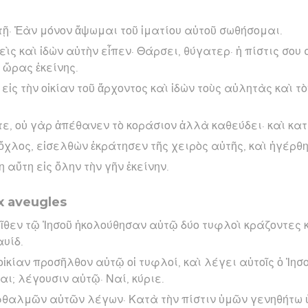
τῇ· Ἐὰν μόνον ἅψωμαι τοῦ ἱματίου αὐτοῦ σωθήσομαι.
ὶς καὶ ἰδὼν αὐτὴν εἶπεν· Θάρσει, θύγατερ· ἡ πίστις σου 
 ὥρας ἐκείνης.
 εἰς τὴν οἰκίαν τοῦ ἄρχοντος καὶ ἰδὼν τοὺς αὐλητὰς καὶ τ
ε, οὐ γὰρ ἀπέθανεν τὸ κοράσιον ἀλλὰ καθεύδει· καὶ κα
 ὄχλος, εἰσελθὼν ἐκράτησεν τῆς χειρὸς αὐτῆς, καὶ ἠγέρθη
 αὕτη εἰς ὅλην τὴν γῆν ἐκείνην.
x aveugles
ῖθεν τῷ Ἰησοῦ ἠκολούθησαν αὐτῷ δύο τυφλοὶ κράζοντες 
αυίδ.
 οἰκίαν προσῆλθον αὐτῷ οἱ τυφλοί, καὶ λέγει αὐτοῖς ὁ Ἰησ
αι; λέγουσιν αὐτῷ· Ναί, κύριε.
φθαλμῶν αὐτῶν λέγων· Κατὰ τὴν πίστιν ὑμῶν γενηθήτω ὑ