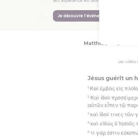
μεταβῇ ἀπὸ τῶν ὁρί
Hébreu : © Westminster Lening
Matthieu
9
Les vidéos 
Jésus guérit un
1
Καὶ ἐμβὰς εἰς πλοῖο
2
Καὶ ἰδοὺ προσέφερο
αὐτῶν εἶπεν τῷ παρα
3
καὶ ἰδού τινες τῶν
4
καὶ εἰδὼς ὁ Ἰησοῦς
5
τί γάρ ἐστιν εὐκοπώ