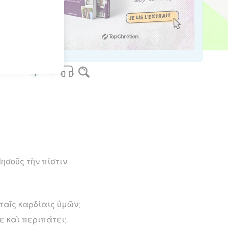
os Bible Software - sblgnt.com
ησοῦς τὴν πίστιν
 ταῖς καρδίαις ὑμῶν;
ρε καὶ περιπάτει;