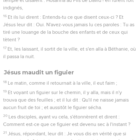
temple et disaient : Hosanna au Fils de David ! en furent fort
indignés,
16
Et ils lui dirent : Entends-tu ce que disent ceux-ci ? Et
Jésus leur dit : Oui. N'avez-vous jamais lu ces paroles : Tu as
tiré une louange de la bouche des enfants et de ceux qui
tètent ?
17
Et, les laissant, il sortit de la ville, et s'en alla à Béthanie, où
il passa la nuit.
Jésus maudit un figuier
18
Le matin, comme il retournait à la ville, il eut faim ;
19
Et voyant un figuier sur le chemin, il y alla, mais il n'y
trouva que des feuilles ; et il lui dit : Qu'il ne naisse jamais
aucun fruit de toi ; et aussitôt le figuier sécha.
20
Les disciples, ayant vu cela, s'étonnèrent et dirent :
Comment est-ce que ce figuier est devenu sec à l'instant ?
21
Jésus, répondant, leur dit : Je vous dis en vérité que si