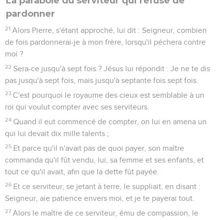
La parabole du serviteur qui refuse de
pardonner
21
Alors Pierre, s'étant approché, lui dit : Seigneur, combien
de fois pardonnerai-je à mon frère, lorsqu'il péchera contre
moi ?
22
Sera-ce jusqu'à sept fois ? Jésus lui répondit : Je ne te dis
pas jusqu'à sept fois, mais jusqu'à septante fois sept fois.
23
C'est pourquoi le royaume des cieux est semblable à un
roi qui voulut compter avec ses serviteurs.
24
Quand il eut commencé de compter, on lui en amena un
qui lui devait dix mille talents ;
25
Et parce qu'il n'avait pas de quoi payer, son maître
commanda qu'il fût vendu, lui, sa femme et ses enfants, et
tout ce qu'il avait, afin que la dette fût payée.
26
Et ce serviteur, se jetant à terre, le suppliait, en disant :
Seigneur, aie patience envers moi, et je te payerai tout.
27
Alors le maître de ce serviteur, ému de compassion, le