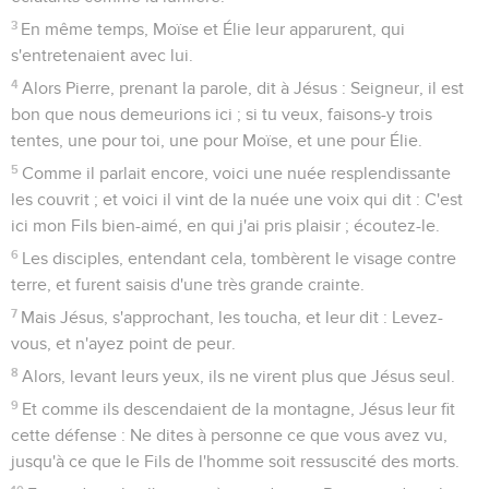
3
En même temps, Moïse et Élie leur apparurent, qui
s'entretenaient avec lui.
4
Alors Pierre, prenant la parole, dit à Jésus : Seigneur, il est
bon que nous demeurions ici ; si tu veux, faisons-y trois
tentes, une pour toi, une pour Moïse, et une pour Élie.
5
Comme il parlait encore, voici une nuée resplendissante
les couvrit ; et voici il vint de la nuée une voix qui dit : C'est
ici mon Fils bien-aimé, en qui j'ai pris plaisir ; écoutez-le.
6
Les disciples, entendant cela, tombèrent le visage contre
terre, et furent saisis d'une très grande crainte.
7
Mais Jésus, s'approchant, les toucha, et leur dit : Levez-
vous, et n'ayez point de peur.
8
Alors, levant leurs yeux, ils ne virent plus que Jésus seul.
9
Et comme ils descendaient de la montagne, Jésus leur fit
cette défense : Ne dites à personne ce que vous avez vu,
jusqu'à ce que le Fils de l'homme soit ressuscité des morts.