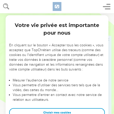
fallait qu'il allât à Jérusalem, et qu'il y souffrît beaucoup de la
part des sénateurs, et des principaux sacrificateurs, et des
scribes, et qu'il y fût mis à mort, et qu'il ressuscitât le
Ostervald
troisième jour.
Votre vie privée est importante
Matthieu
16
22
Alors Pierre, l'ayant pris à part, se mit à le reprendre et à
pour nous
lui dire : A Dieu ne plaise, Seigneur ! cela ne t'arrivera point.
23
Mais Jésus, se tournant, dit à Pierre : Arrière de moi,
En cliquant sur le bouton « Accepter tous les cookies », vous
Satan ! tu m'es en scandale ; car tes pensées ne sont pas aux
acceptez que TopChrétien utilise des traceurs (comme des
cookies ou l'identifiant unique de votre compte utilisateur) et
choses de Dieu, mais à celles des hommes.
traite vos données à caractère personnel (comme vos
24
Alors Jésus dit à ses disciples : Si quelqu'un veut venir
données de navigation et les informations renseignées dans
après moi, qu'il renonce à lui-même, qu'il se charge de sa
votre compte utilisateur) dans les buts suivants :
croix, et me suive.
Mesurer l'audience de notre service
25
Car quiconque voudra sauver sa vie, la perdra ; et
Vous permettre d'utiliser des services tiers tels que de la
quiconque perdra sa vie pour l'amour de moi, la trouvera ;
vidéo, des cartes du monde…
Vous permettre d'entrer en contact avec notre service de
26
Car que servirait-il à un homme de gagner tout le monde,
relation aux utilisateurs.
s'il perdait son âme ? Ou que donnerait l'homme en échange
de son âme ?
Choisir mes cookies