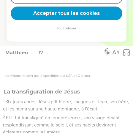
27
Car le Fils de l'homme doit venir dans la gloire de son
Père, avec ses anges ; et alors il rendra à chacun selon ses
Accepter tous les cookies
ouvres.
28
Je vous dis en vérité qu'il y en a quelques-uns de ceux qui
Tout refuser
sont ici présents, qui ne mourront point qu'ils n'aient vu le
Fils de l'homme venir en son règne.
Matthieu
17
Les vidéos ne sont pas disponibles aux USA et C anada.
La transfiguration de Jésus
1
Six jours après, Jésus prit Pierre, Jacques et Jean, son frère,
et les mena sur une haute montagne, à l'écart.
2
Et il fut transfiguré en leur présence ; son visage devint
resplendissant comme le soleil, et ses habits devinrent
éclatants comme la lumière.