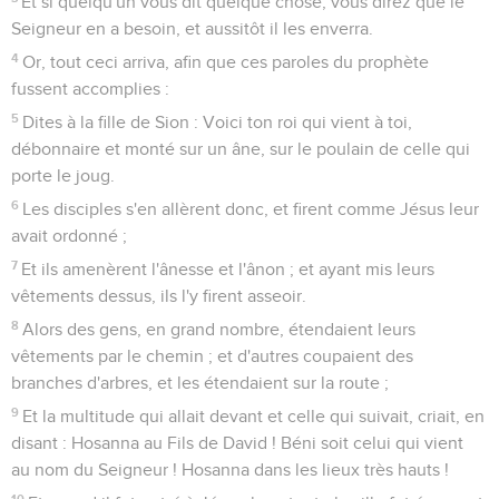
Et si quelqu'un vous dit quelque chose, vous direz que le
Seigneur en a besoin, et aussitôt il les enverra.
4
Or, tout ceci arriva, afin que ces paroles du prophète
fussent accomplies :
5
Dites à la fille de Sion : Voici ton roi qui vient à toi,
débonnaire et monté sur un âne, sur le poulain de celle qui
porte le joug.
6
Les disciples s'en allèrent donc, et firent comme Jésus leur
avait ordonné ;
7
Et ils amenèrent l'ânesse et l'ânon ; et ayant mis leurs
vêtements dessus, ils l'y firent asseoir.
8
Alors des gens, en grand nombre, étendaient leurs
vêtements par le chemin ; et d'autres coupaient des
branches d'arbres, et les étendaient sur la route ;
9
Et la multitude qui allait devant et celle qui suivait, criait, en
disant : Hosanna au Fils de David ! Béni soit celui qui vient
au nom du Seigneur ! Hosanna dans les lieux très hauts !
10