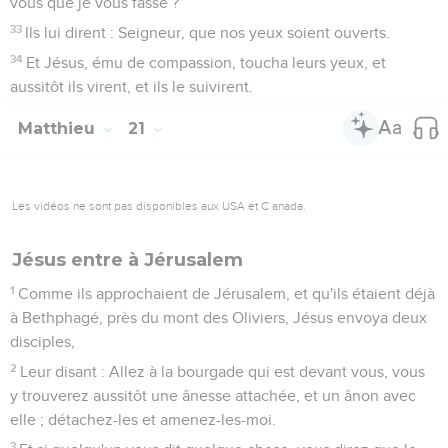
vous que je vous fasse ?
33
Ils lui dirent : Seigneur, que nos yeux soient ouverts.
34
Et Jésus, ému de compassion, toucha leurs yeux, et
aussitôt ils virent, et ils le suivirent.
Matthieu
21
Les vidéos ne sont pas disponibles aux USA et C anada.
Jésus entre à Jérusalem
1
Comme ils approchaient de Jérusalem, et qu'ils étaient déjà
à Bethphagé, près du mont des Oliviers, Jésus envoya deux
disciples,
2
Leur disant : Allez à la bourgade qui est devant vous, vous
y trouverez aussitôt une ânesse attachée, et un ânon avec
elle ; détachez-les et amenez-les-moi.
3