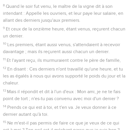
8
Quand le soir fut venu, le maître de la vigne dit à son
intendant : Appelle les ouvriers, et leur paye leur salaire, en
allant des derniers jusqu'aux premiers.
9
Et ceux de la onzième heure, étant venus, reçurent chacun
un denier.
10
Les premiers, étant aussi venus, s'attendaient à recevoir
davantage ; mais ils reçurent aussi chacun un denier.
11
Et l'ayant reçu, ils murmuraient contre le père de famille,
12
En disant : Ces derniers n'ont travaillé qu'une heure, et tu
les as égalés à nous qui avons supporté le poids du jour et la
chaleur.
13
Mais il répondit et dit à l'un d'eux : Mon ami, je ne te fais
point de tort ; n'es-tu pas convenu avec moi d'un denier ?
14
Prends ce qui est à toi, et t'en va. Je veux donner à ce
dernier autant qu'à toi.
15
Ne m'est-il pas permis de faire ce que je veux de ce qui
est à moi ? Ton oeil est-il méchant parce que je suis bon ?