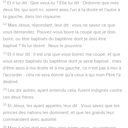
21
Et il lui dit : Que veux-tu ? Elle lui dit : Ordonne que mes
deux fils, qui sont ici, soient assis l'un à ta droite et l'autre à
ta gauche, dans ton royaume.
22
Mais Jésus, répondant, leur dit : vous ne savez ce que
vous demandez. Pouvez-vous boire la coupe que je dois
boire, ou être baptisés du baptême dont je dois être
baptisé ? Ils lui dirent : Nous le pouvons.
23
Et il leur dit : Il est vrai que vous boirez ma coupe, et que
vous serez baptisés du baptême dont je serai baptisé ; mais
d'être assis à ma droite et à ma gauche, ce n'est pas à moi à
l'accorder ; cela ne sera donné qu'à ceux à qui mon Père l'a
destiné.
24
Les dix autres, ayant entendu cela, furent indignés contre
ces deux frères.
25
Et Jésus, les ayant appelés, leur dit : Vous savez que les
princes des nations les dominent, et que les grands leur
commandent avec autorité.
26
Mais il n'en doit pas être ainsi parmi vous ; au contraire,