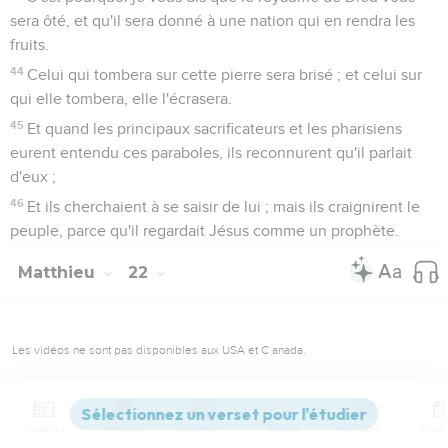
sera ôté, et qu'il sera donné à une nation qui en rendra les
fruits.
44
Celui qui tombera sur cette pierre sera brisé ; et celui sur
qui elle tombera, elle l'écrasera.
45
Et quand les principaux sacrificateurs et les pharisiens
eurent entendu ces paraboles, ils reconnurent qu'il parlait
d'eux ;
46
Et ils cherchaient à se saisir de lui ; mais ils craignirent le
peuple, parce qu'il regardait Jésus comme un prophète.
Matthieu
22
Les vidéos ne sont pas disponibles aux USA et C anada.
La parabole du grand repas de mariage
Contenus
Versions
Commentaires
Strong
Dictionnaire
1
Jésus, prenant la parole, continua à leur parler en paraboles