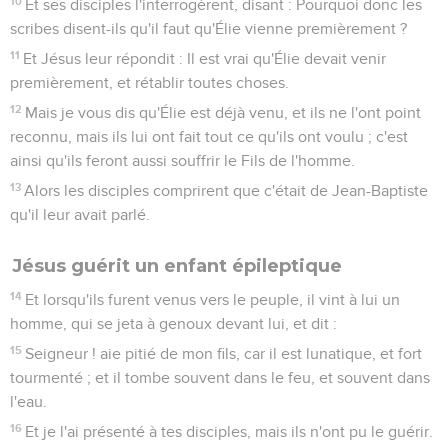
10
Et ses disciples l'interrogèrent, disant : Pourquoi donc les
scribes disent-ils qu'il faut qu'Élie vienne premièrement ?
11
Et Jésus leur répondit : Il est vrai qu'Élie devait venir
premièrement, et rétablir toutes choses.
12
Mais je vous dis qu'Élie est déjà venu, et ils ne l'ont point
reconnu, mais ils lui ont fait tout ce qu'ils ont voulu ; c'est
ainsi qu'ils feront aussi souffrir le Fils de l'homme.
13
Alors les disciples comprirent que c'était de Jean-Baptiste
qu'il leur avait parlé.
Jésus guérit un enfant épileptique
14
Et lorsqu'ils furent venus vers le peuple, il vint à lui un
homme, qui se jeta à genoux devant lui, et dit :
15
Seigneur ! aie pitié de mon fils, car il est lunatique, et fort
tourmenté ; et il tombe souvent dans le feu, et souvent dans
l'eau.
16
Et je l'ai présenté à tes disciples, mais ils n'ont pu le guérir.