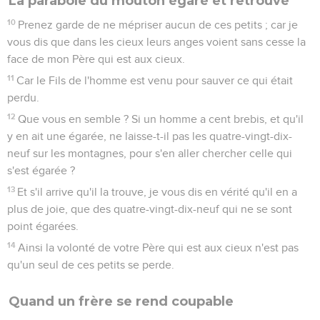
La parabole du mouton égaré et retrouvé
10
Prenez garde de ne mépriser aucun de ces petits ; car je
vous dis que dans les cieux leurs anges voient sans cesse la
face de mon Père qui est aux cieux.
11
Car le Fils de l'homme est venu pour sauver ce qui était
perdu.
12
Que vous en semble ? Si un homme a cent brebis, et qu'il
y en ait une égarée, ne laisse-t-il pas les quatre-vingt-dix-
neuf sur les montagnes, pour s'en aller chercher celle qui
s'est égarée ?
13
Et s'il arrive qu'il la trouve, je vous dis en vérité qu'il en a
plus de joie, que des quatre-vingt-dix-neuf qui ne se sont
point égarées.
14
Ainsi la volonté de votre Père qui est aux cieux n'est pas
qu'un seul de ces petits se perde.
Quand un frère se rend coupable