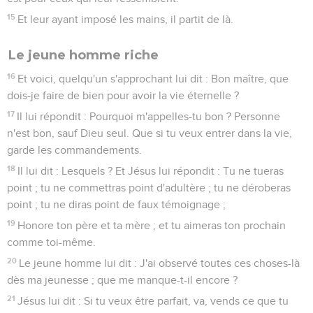
15
Et leur ayant imposé les mains, il partit de là.
Le jeune homme riche
16
Et voici, quelqu'un s'approchant lui dit : Bon maître, que
dois-je faire de bien pour avoir la vie éternelle ?
17
Il lui répondit : Pourquoi m'appelles-tu bon ? Personne
n'est bon, sauf Dieu seul. Que si tu veux entrer dans la vie,
garde les commandements.
18
Il lui dit : Lesquels ? Et Jésus lui répondit : Tu ne tueras
point ; tu ne commettras point d'adultère ; tu ne déroberas
point ; tu ne diras point de faux témoignage ;
19
Honore ton père et ta mère ; et tu aimeras ton prochain
comme toi-même.
20
Le jeune homme lui dit : J'ai observé toutes ces choses-là
dès ma jeunesse ; que me manque-t-il encore ?
21
Jésus lui dit : Si tu veux être parfait, va, vends ce que tu