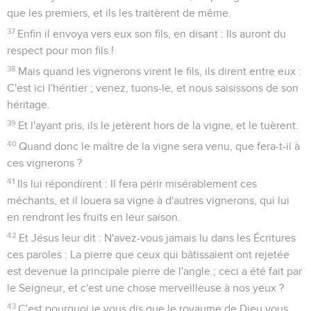
que les premiers, et ils les traitèrent de même.
37
Enfin il envoya vers eux son fils, en disant : Ils auront du
respect pour mon fils !
38
Mais quand les vignerons virent le fils, ils dirent entre eux :
C'est ici l'héritier ; venez, tuons-le, et nous saisissons de son
héritage.
39
Et l'ayant pris, ils le jetèrent hors de la vigne, et le tuèrent.
40
Quand donc le maître de la vigne sera venu, que fera-t-il à
ces vignerons ?
41
Ils lui répondirent : Il fera périr misérablement ces
méchants, et il louera sa vigne à d'autres vignerons, qui lui
en rendront les fruits en leur saison.
42
Et Jésus leur dit : N'avez-vous jamais lu dans les Écritures
ces paroles : La pierre que ceux qui bâtissaient ont rejetée
est devenue la principale pierre de l'angle ; ceci a été fait par
le Seigneur, et c'est une chose merveilleuse à nos yeux ?
43
C'est pourquoi je vous dis que le royaume de Dieu vous