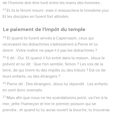
de l'homme doit être livré entre les mains des hommes ;
23
Et ils le feront mourir, mais il ressuscitera le troisième jour.
Et les disciples en furent fort attristés.
Le paiement de l'impôt du temple
24
Et quand ils furent arrivés à Capernaüm, ceux qui
recevaient les didrachmes s'adressèrent à Pierre et lui
dirent : Votre maître ne paye-t-il pas les didrachmes ?
25
Il dit : Oui. Et quand il fut entré dans la maison, Jésus le
prévint et lui dit : Que t'en semble, Simon ? Les rois de la
terre, de qui tirent-ils des impôts ou des tributs ? Est-ce de
leurs enfants, ou des étrangers ?
26
Pierre dit : Des étrangers. Jésus lui répondit : Les enfants
en sont donc exempts.
27
Mais afin que nous ne les scandalisions point, va-t'en à la
mer, jette l'hameçon et tire le premier poisson qui se
prendra ; et quand tu lui auras ouvert la bouche, tu trouveras