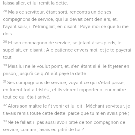
laissa aller, et lui remit la dette.
28
Mais ce serviteur, étant sorti, rencontra un de ses
compagnons de service, qui lui devait cent deniers, et,
l'ayant saisi, il l'étranglait, en disant : Paye-moi ce que tu me
dois.
29
Et son compagnon de service, se jetant à ses pieds, le
suppliait, en disant : Aie patience envers moi, et je te payerai
tout.
30
Mais lui ne le voulut point, et, s'en étant allé, le fit jeter en
prison, jusqu'à ce qu'il eût payé la dette.
31
Ses compagnons de service, voyant ce qui s'était passé,
en furent fort attristés ; et ils vinrent rapporter à leur maître
tout ce qui était arrivé.
32
Alors son maître le fit venir et lui dit : Méchant serviteur, je
t'avais remis toute cette dette, parce que tu m'en avais prié ;
33
Ne te fallait-il pas aussi avoir pitié de ton compagnon de
service, comme j'avais eu pitié de toi ?