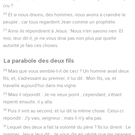
cru ?
26
Et si nous disons, des hommes, nous avons à craindre le
peuple ; car tous regardent Jean comme un prophète.
27
Ainsi ils répondirent à Jésus : Nous n'en savons rien. Et
moi, leur dit-il, je ne vous dirai pas non plus par quelle
autorité je fais ces choses.
La parabole des deux fils
28
Mais que vous semble-t-il de ceci ? Un homme avait deux
fils, et, s'adressant au premier, il lui dit : Mon fils, va, et
travaille aujourd'hui dans ma vigne.
29
Mais il répondit : Je ne veux point ; cependant, s'étant
repenti ensuite, il y alla.
30
Puis il vint au second, et lui dit la même chose. Celui-ci
répondit : J'y vais, seigneur ; mais il n'y alla pas.
31
Lequel des deux a fait la volonté du père ? Ils lui dirent : Le
premier. Jésus leur dit : Je vous dis en vérité que les péagers