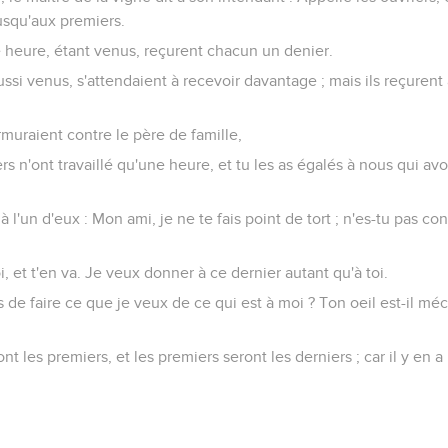
jusqu'aux premiers.
 heure, étant venus, reçurent chacun un denier.
ussi venus, s'attendaient à recevoir davantage ; mais ils reçuren
urmuraient contre le père de famille,
ers n'ont travaillé qu'une heure, et tu les as égalés à nous qui a
t à l'un d'eux : Mon ami, je ne te fais point de tort ; n'es-tu pas 
i, et t'en va. Je veux donner à ce dernier autant qu'à toi.
s de faire ce que je veux de ce qui est à moi ? Ton oeil est-il mé
ont les premiers, et les premiers seront les derniers ; car il y en