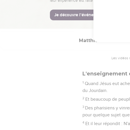
34
Et son maître, étant ir
35
C'est ainsi que vous 
son frère ses fautes.
Matthieu
19
Les vidéos 
L'enseignement d
1
Quand Jésus eut achevé 
du Jourdain.
2
Et beaucoup de peuple l
3
Des pharisiens y vinre
pour quelque sujet que 
4
Et il leur répondit :