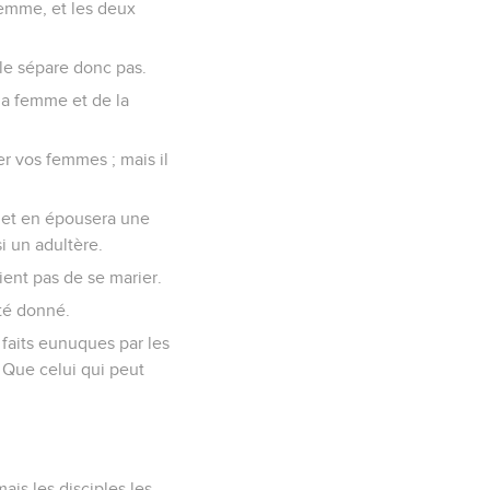
 femme, et les deux
 le sépare donc pas.
 la femme et de la
er vos femmes ; mais il
, et en épousera une
i un adultère.
vient pas de se marier.
été donné.
é faits eunuques par les
 Que celui qui peut
mais les disciples les