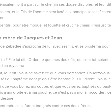
rusalem, prit à part sur le chemin ses douze disciples, et leur dit
lem, et le Fils de l'homme sera livré aux principaux sacrificateurs
ort,
 gentils, pour être moqué, et fouetté et crucifié ; mais il ressuscite
a mère de Jacques et Jean
s de Zébédée s'approcha de lui avec ses fils, et se prosterna po
x-tu ? Elle lui dit : Ordonne que mes deux fils, qui sont ici, soient a
ns ton royaume.
t, leur dit : vous ne savez ce que vous demandez. Pouvez-vous 
isés du baptême dont je dois être baptisé ? Ils lui dirent : Nous l
st vrai que vous boirez ma coupe, et que vous serez baptisés du bap
sis à ma droite et à ma gauche, ce n'est pas à moi à l'accorder ; 
 destiné.
 entendu cela, furent indignés contre ces deux frères.