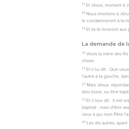
17
Et Jésus, montant à Jé
18
Nous montons à Jérusa
le condamneront à la m
19
Et ils le livreront aux
La demande de l
20
Alors la mère des fil
chose.
21
Et il lui dit : Que veu
l'autre à ta gauche, da
22
Mais Jésus, répondan
dois boire, ou être bapt
23
Et il leur dit : Il e
baptisé ; mais d'être as
ceux à qui mon Père l'a
24
Les dix autres, ayant