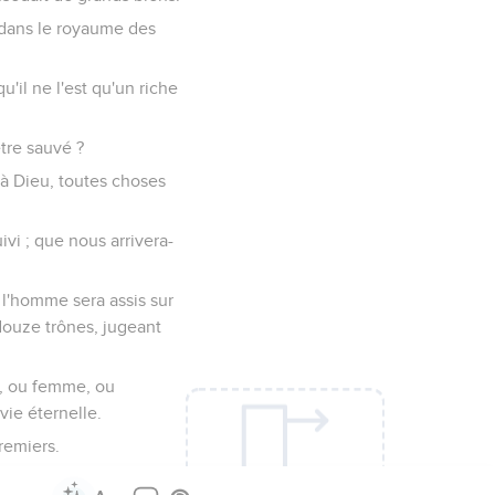
t dans le royaume des
u'il ne l'est qu'un riche
être sauvé ?
 à Dieu, toutes choses
uivi ; que nous arrivera-
e l'homme sera assis sur
 douze trônes, jugeant
e, ou femme, ou
vie éternelle.
premiers.