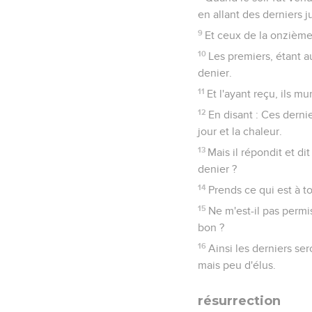
en allant des derniers 
9
Et ceux de la onzième
10
Les premiers, étant a
denier.
11
Et l'ayant reçu, ils m
12
En disant : Ces derni
jour et la chaleur.
13
Mais il répondit et di
denier ?
14
Prends ce qui est à to
15
Ne m'est-il pas permi
bon ?
16
Ainsi les derniers ser
mais peu d'élus.
résurrection