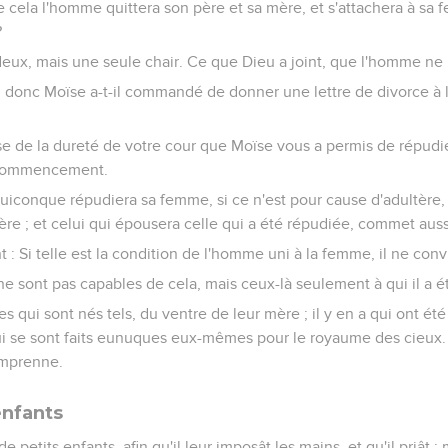
 de cela l'homme quittera son père et sa mère, et s'attachera à sa
?
 deux, mais une seule chair. Ce que Dieu a joint, que l'homme ne
uoi donc Moïse a-t-il commandé de donner une lettre de divorce à
cause de la dureté de votre cour que Moïse vous a permis de répudi
u commencement.
quiconque répudiera sa femme, si ce n'est pour cause d'adultère
re ; et celui qui épousera celle qui a été répudiée, commet auss
nt : Si telle est la condition de l'homme uni à la femme, il ne con
s ne sont pas capables de cela, mais ceux-là seulement à qui il a 
s qui sont nés tels, du ventre de leur mère ; il y en a qui ont ét
qui se sont faits eunuques eux-mêmes pour le royaume des cieux.
omprenne.
enfants
e petits enfants, afin qu'il leur imposât les mains, et qu'il priât ; 