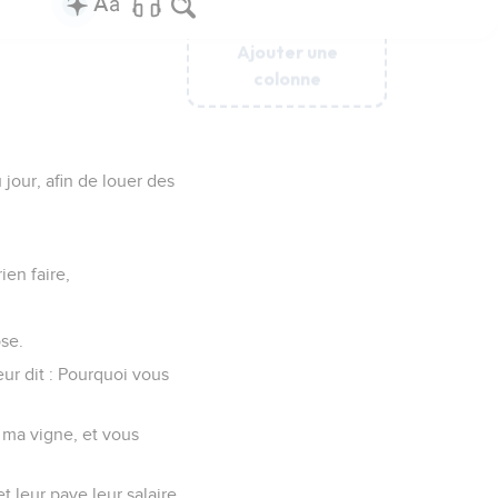
Ajouter une
Ajouter une
Ajouter une
Ajouter une
Ajouter une
colonne
colonne
colonne
colonne
colonne
 jour, afin de louer des
ien faire,
.
ose.
leur dit : Pourquoi vous
à ma vigne, et vous
t leur paye leur salaire,