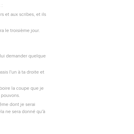
 :
 et aux scribes, et ils
ra le troisième jour.
ur lui demander quelque
ssis l'un à ta droite et
boire la coupe que je
e pouvons.
tême dont je serai
cela ne sera donné qu'à