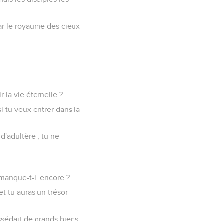
car le royaume des cieux
r la vie éternelle ?
i tu veux entrer dans la
 d'adultère ; tu ne
manque-t-il encore ?
et tu auras un trésor
ossédait de grands biens.