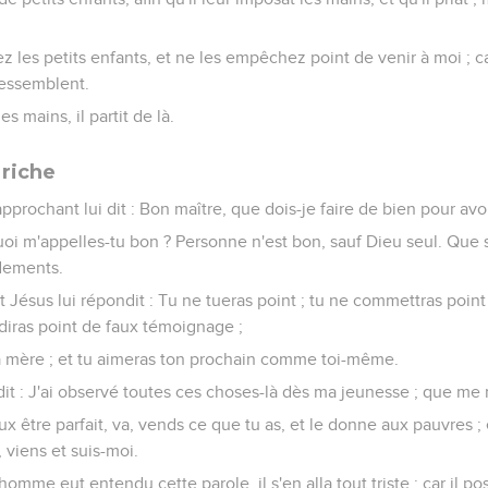
sez les petits enfants, et ne les empêchez point de venir à moi ; 
ressemblent.
s mains, il partit de là.
riche
approchant lui dit : Bon maître, que dois-je faire de bien pour avoi
quoi m'appelles-tu bon ? Personne n'est bon, sauf Dieu seul. Que s
dements.
? Et Jésus lui répondit : Tu ne tueras point ; tu ne commettras point
 diras point de faux témoignage ;
a mère ; et tu aimeras ton prochain comme toi-même.
it : J'ai observé toutes ces choses-là dès ma jeunesse ; que me 
veux être parfait, va, vends ce que tu as, et le donne aux pauvres ; 
, viens et suis-moi.
omme eut entendu cette parole, il s'en alla tout triste ; car il p