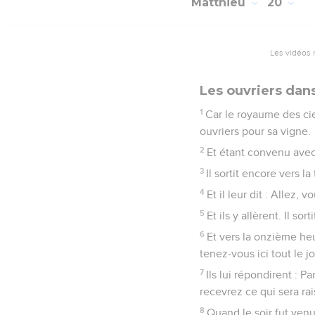
Matthieu
20
Les vidéos 
Les ouvriers dans
1
Car le royaume des cie
ouvriers pour sa vigne.
2
Et étant convenu avec 
3
Il sortit encore vers la
4
Et il leur dit : Allez,
5
Et ils y allèrent. Il s
6
Et vers la onzième heur
tenez-vous ici tout le jo
7
Ils lui répondirent : P
recevrez ce qui sera ra
8
Quand le soir fut venu,