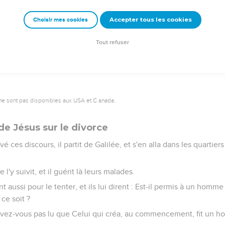
rité, le livra aux sergents, jusqu'à ce qu'il eût payé tout ce qu'il lu
Accepter tous les cookies
Choisir mes cookies
fera mon Père céleste, si vous ne pardonnez pas, chacun de vous
Tout refuser
ne sont pas disponibles aux USA et C anada.
e Jésus sur le divorce
ces discours, il partit de Galilée, et s'en alla dans les quartier
'y suivit, et il guérit là leurs malades.
nt aussi pour le tenter, et ils lui dirent : Est-il permis à un hom
ce soit ?
 N'avez-vous pas lu que Celui qui créa, au commencement, fit un