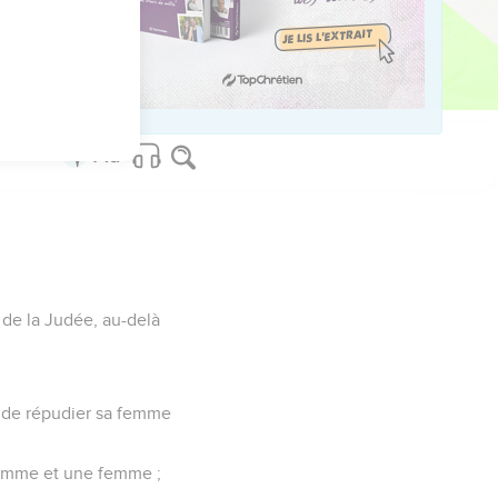
i devait.
, de tout son cour, à
s de la Judée, au-delà
me de répudier sa femme
 homme et une femme ;