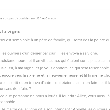
ne sont pas disponibles aux USA et C anada.
 la vigne
ux est semblable à un père de famille, qui sortit dès la pointe du
les ouvriers d'un denier par jour, il les envoya à sa vigne.
 troisième heure, et il en vit d'autres qui étaient sur la place sans r
 vous aussi, à ma vigne, et je vous donnerai ce qui sera raisonnable
ortit encore vers la sixième et la neuvième heure, et fit la même ch
e, il sortit et en trouva d'autres qui étaient sans rien faire, et il 
ur sans rien faire ?
arce que personne ne nous a loués. Il leur dit : Allez, vous aussi, 
isonnable.
 le maître de la vigne dit à son intendant : Appelle les ouvriers, e