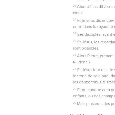
23
Alors Jésus dit à ses
cieux.
24
Et je vous dis encore 
entre dans le royaume 
25
Ses disciples, ayant 
26
Et Jésus, les regarda
sont possibles.
27
Alors Pierre, prenant 
t-il donc ?
28
Et Jésus leur dit : Je
le trône de sa gloire, d
les douze tribus d'Israël
29
Et quiconque aura qu
enfants, ou des champs,
30
Mais plusieurs des pr