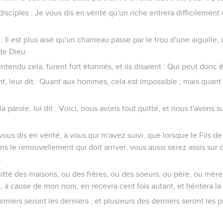
 disciples : Je vous dis en vérité qu'un riche entrera difficilemen
: Il est plus aisé qu'un chameau passe par le trou d'une aiguille, q
de Dieu.
entendu cela, furent fort étonnés, et ils disaient : Qui peut donc 
nt, leur dit : Quant aux hommes, cela est impossible ; mais quant
la parole, lui dit : Voici, nous avons tout quitté, et nous t'avons s
 vous dis en vérité, à vous qui m'avez suivi, que lorsque le Fils d
ans le renouvellement qui doit arriver, vous aussi serez assis sur
.
itté des maisons, ou des frères, ou des soeurs, ou père, ou mèr
 à cause de mon nom, en recevra cent fois autant, et héritera la 
emiers seront les derniers ; et plusieurs des derniers seront les 