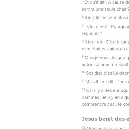
5
Et qu'il dit : A cause
seront une seule chair 
6
Ainsi ils ne sont plus
7
Ils lui dirent : Pourq
répudier ?
8
Il leur dit : C'est à 
n'en était pas ainsi a
9
Mais je vous dis que 
autre, commet un adultè
10
Ses disciples lui dire
11
Mais il leur dit : Tou
12
Car il y a des eunuque
hommes ; et il y en a 
comprendre ceci, le c
Jésus bénit des 
13
Alors on lui présenta d