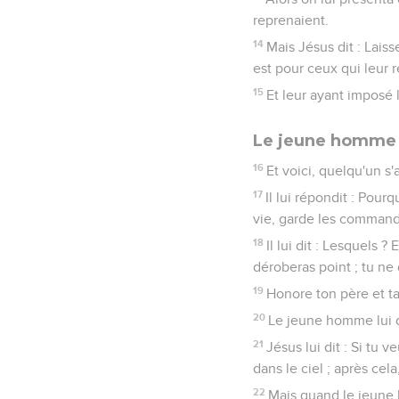
reprenaient.
14
Mais Jésus dit : Lais
est pour ceux qui leur 
15
Et leur ayant imposé le
Le jeune homme 
16
Et voici, quelqu'un s'
17
Il lui répondit : Pour
vie, garde les comman
18
Il lui dit : Lesquels 
déroberas point ; tu ne
19
Honore ton père et t
20
Le jeune homme lui d
21
Jésus lui dit : Si tu 
dans le ciel ; après cela
22
Mais quand le jeune h