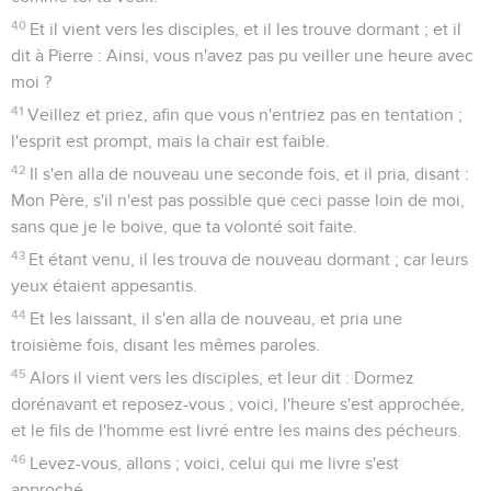
40
Et il vient vers les disciples, et il les trouve dormant ; et il
dit à Pierre : Ainsi, vous n'avez pas pu veiller une heure avec
moi ?
41
Veillez et priez, afin que vous n'entriez pas en tentation ;
l'esprit est prompt, mais la chair est faible.
42
Il s'en alla de nouveau une seconde fois, et il pria, disant :
Mon Père, s'il n'est pas possible que ceci passe loin de moi,
sans que je le boive, que ta volonté soit faite.
43
Et étant venu, il les trouva de nouveau dormant ; car leurs
yeux étaient appesantis.
44
Et les laissant, il s'en alla de nouveau, et pria une
troisième fois, disant les mêmes paroles.
45
Alors il vient vers les disciples, et leur dit : Dormez
dorénavant et reposez-vous ; voici, l'heure s'est approchée,
et le fils de l'homme est livré entre les mains des pécheurs.
46
Levez-vous, allons ; voici, celui qui me livre s'est
approché.