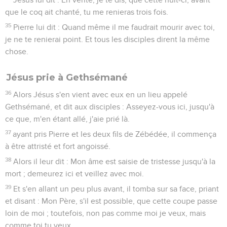
que le coq ait chanté, tu me renieras trois fois.
35
Pierre lui dit : Quand même il me faudrait mourir avec toi,
je ne te renierai point. Et tous les disciples dirent la même
chose.
Jésus prie à Gethsémané
36
Alors Jésus s'en vient avec eux en un lieu appelé
Gethsémané, et dit aux disciples : Asseyez-vous ici, jusqu'à
ce que, m'en étant allé, j'aie prié là.
37
ayant pris Pierre et les deux fils de Zébédée, il commença
à être attristé et fort angoissé.
38
Alors il leur dit : Mon âme est saisie de tristesse jusqu'à la
mort ; demeurez ici et veillez avec moi.
39
Et s'en allant un peu plus avant, il tomba sur sa face, priant
et disant : Mon Père, s'il est possible, que cette coupe passe
loin de moi ; toutefois, non pas comme moi je veux, mais
comme toi tu veux.