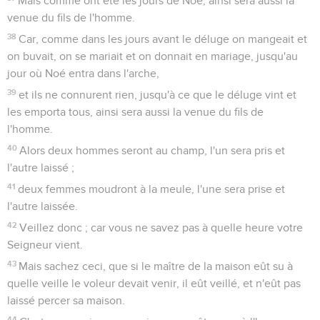
Mais comme ont été les jours de Noé, ainsi sera aussi la
venue du fils de l'homme.
38
Car, comme dans les jours avant le déluge on mangeait et
on buvait, on se mariait et on donnait en mariage, jusqu'au
jour où Noé entra dans l'arche,
39
et ils ne connurent rien, jusqu'à ce que le déluge vint et
les emporta tous, ainsi sera aussi la venue du fils de
l'homme.
40
Alors deux hommes seront au champ, l'un sera pris et
l'autre laissé ;
41
deux femmes moudront à la meule, l'une sera prise et
l'autre laissée.
42
Veillez donc ; car vous ne savez pas à quelle heure votre
Seigneur vient.
43
Mais sachez ceci, que si le maître de la maison eût su à
quelle veille le voleur devait venir, il eût veillé, et n'eût pas
laissé percer sa maison.
44