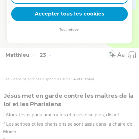
44
" Le Seigneur a dit à mon seigneur : Assieds-toi à ma
Accepter tous les cookies
droite, jusqu'à ce que je mette tes ennemis sous tes pieds " ?
45
Si donc David l'appelle seigneur, comment est-il son fils ?
Tout refuser
46
Et personne ne pouvait lui répondre un mot ; et personne,
depuis ce jour-là, n'osa plus l'interroger.
Matthieu
23
Les vidéos ne sont pas disponibles aux USA et C anada.
Jésus met en garde contre les maîtres de la
loi et les Pharisiens
1
Alors Jésus parla aux foules et à ses disciples, disant :
2
Les scribes et les pharisiens se sont assis dans la chaire de
Moïse.