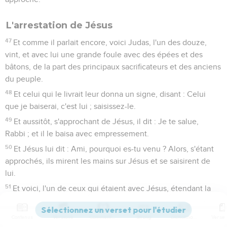
L'arrestation de Jésus
47
Et comme il parlait encore, voici Judas, l'un des douze,
vint, et avec lui une grande foule avec des épées et des
bâtons, de la part des principaux sacrificateurs et des anciens
du peuple.
48
Et celui qui le livrait leur donna un signe, disant : Celui
que je baiserai, c'est lui ; saisissez-le.
49
Et aussitôt, s'approchant de Jésus, il dit : Je te salue,
Rabbi ; et il le baisa avec empressement.
50
Et Jésus lui dit : Ami, pourquoi es-tu venu ? Alors, s'étant
approchés, ils mirent les mains sur Jésus et se saisirent de
lui.
51
Et voici, l'un de ceux qui étaient avec Jésus, étendant la
main tira son épée, et frappant l'esclave du souverain
sacrificateur, lui emporta l'oreille.
Contenus
Versions
Commentaires
Strong
Dictionnaire
52