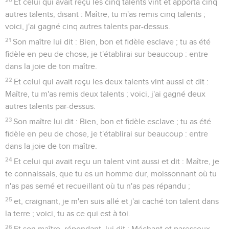
Et celui qui avait reçu les cinq talents vint et apporta cinq
autres talents, disant : Maître, tu m'as remis cinq talents ;
voici, j'ai gagné cinq autres talents par-dessus.
21
Son maître lui dit : Bien, bon et fidèle esclave ; tu as été
fidèle en peu de chose, je t'établirai sur beaucoup : entre
dans la joie de ton maître.
22
Et celui qui avait reçu les deux talents vint aussi et dit :
Maître, tu m'as remis deux talents ; voici, j'ai gagné deux
autres talents par-dessus.
23
Son maître lui dit : Bien, bon et fidèle esclave ; tu as été
fidèle en peu de chose, je t'établirai sur beaucoup : entre
dans la joie de ton maître.
24
Et celui qui avait reçu un talent vint aussi et dit : Maître, je
te connaissais, que tu es un homme dur, moissonnant où tu
n'as pas semé et recueillant où tu n'as pas répandu ;
25
et, craignant, je m'en suis allé et j'ai caché ton talent dans
la terre ; voici, tu as ce qui est à toi.
26
Et son maître, répondant, lui dit : Méchant et paresseux