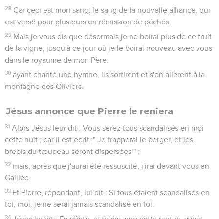
28
Car ceci est mon sang, le sang de la nouvelle alliance, qui
est versé pour plusieurs en rémission de péchés.
29
Mais je vous dis que désormais je ne boirai plus de ce fruit
de la vigne, jusqu'à ce jour où je le boirai nouveau avec vous
dans le royaume de mon Père.
30
ayant chanté une hymne, ils sortirent et s'en allèrent à la
montagne des Oliviers.
Jésus annonce que Pierre le reniera
31
Alors Jésus leur dit : Vous serez tous scandalisés en moi
cette nuit ; car il est écrit :" Je frapperai le berger, et les
brebis du troupeau seront dispersées " ;
32
mais, après que j'aurai été ressuscité, j'irai devant vous en
Galilée.
33
Et Pierre, répondant, lui dit : Si tous étaient scandalisés en
toi, moi, je ne serai jamais scandalisé en toi.
34
Jésus lui dit : En vérité, je te dis, que cette nuit-ci, avant