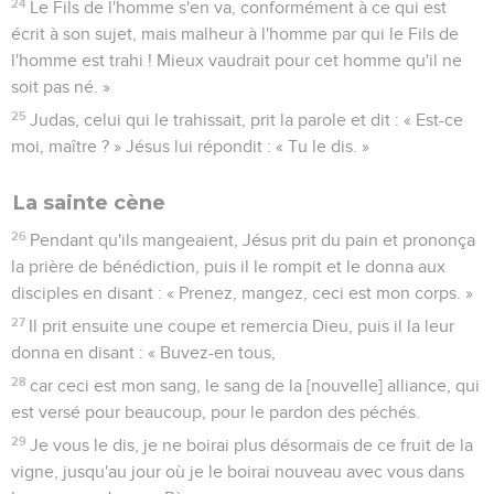
24
Le Fils de l'homme s'en va, conformément à ce qui est
écrit à son sujet, mais malheur à l'homme par qui le Fils de
l'homme est trahi ! Mieux vaudrait pour cet homme qu'il ne
soit pas né. »
25
Judas, celui qui le trahissait, prit la parole et dit : « Est-ce
moi, maître ? » Jésus lui répondit : « Tu le dis. »
La sainte cène
26
Pendant qu'ils mangeaient, Jésus prit du pain et prononça
la prière de bénédiction, puis il le rompit et le donna aux
disciples en disant : « Prenez, mangez, ceci est mon corps. »
27
Il prit ensuite une coupe et remercia Dieu, puis il la leur
donna en disant : « Buvez-en tous,
28
car ceci est mon sang, le sang de la [nouvelle] alliance, qui
est versé pour beaucoup, pour le pardon des péchés.
29
Je vous le dis, je ne boirai plus désormais de ce fruit de la
vigne, jusqu'au jour où je le boirai nouveau avec vous dans