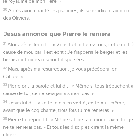
le royaume de mon Père. »
30
Après avoir chanté les psaumes, ils se rendirent au mont
des Oliviers.
Jésus annonce que Pierre le reniera
31
Alors Jésus leur dit : « Vous trébucherez tous, cette nuit, à
cause de moi, car il est écrit : Je frapperai le berger et les
brebis du troupeau seront dispersées.
32
Mais, après ma résurrection, je vous précéderai en
Galilée. »
33
Pierre prit la parole et lui dit : « Même si tous trébuchent à
cause de toi, ce ne sera jamais mon cas. »
34
Jésus lui dit : « Je te le dis en vérité, cette nuit même,
avant que le coq chante, trois fois tu me renieras. »
35
Pierre lui répondit : « Même s'il me faut mourir avec toi, je
ne te renierai pas. » Et tous les disciples dirent la même
chose.