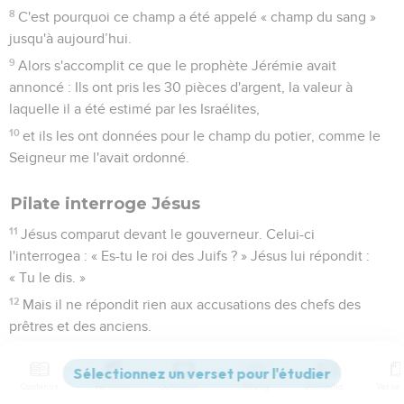
8
C'est pourquoi ce champ a été appelé « champ du sang »
jusqu'à aujourd’hui.
9
Alors s'accomplit ce que le prophète Jérémie avait
annoncé : Ils ont pris les 30 pièces d'argent, la valeur à
laquelle il a été estimé par les Israélites,
10
et ils les ont données pour le champ du potier, comme le
Seigneur me l'avait ordonné.
Pilate interroge Jésus
11
Jésus comparut devant le gouverneur. Celui-ci
l'interrogea : « Es-tu le roi des Juifs ? » Jésus lui répondit :
« Tu le dis. »
12
Mais il ne répondit rien aux accusations des chefs des
prêtres et des anciens.
13
Alors Pilate lui dit : « N'entends-tu pas tous ces
témoignages qu'ils portent contre toi ? »
Contenus
Versions
Commentaires
Strong
Dictionnaire
14
Mais Jésus ne répondit sur aucun point, ce qui étonna