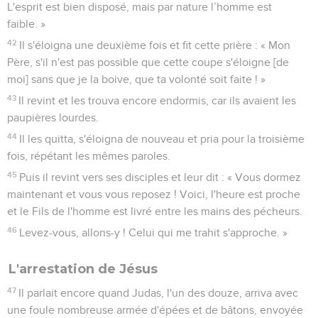
L'esprit est bien disposé, mais par nature l’homme est
faible. »
42
Il s'éloigna une deuxième fois et fit cette prière : « Mon
Père, s'il n'est pas possible que cette coupe s'éloigne [de
moi] sans que je la boive, que ta volonté soit faite ! »
43
Il revint et les trouva encore endormis, car ils avaient les
paupières lourdes.
44
Il les quitta, s'éloigna de nouveau et pria pour la troisième
fois, répétant les mêmes paroles.
45
Puis il revint vers ses disciples et leur dit : « Vous dormez
maintenant et vous vous reposez ! Voici, l'heure est proche
et le Fils de l'homme est livré entre les mains des pécheurs.
46
Levez-vous, allons-y ! Celui qui me trahit s'approche. »
L'arrestation de Jésus
47
Il parlait encore quand Judas, l'un des douze, arriva avec
une foule nombreuse armée d'épées et de bâtons, envoyée