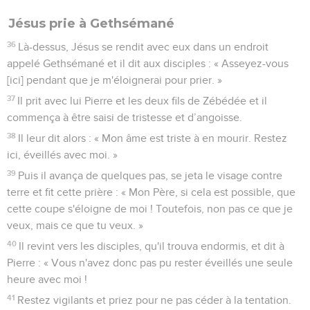
Jésus prie à Gethsémané
36
Là-dessus, Jésus se rendit avec eux dans un endroit
appelé Gethsémané et il dit aux disciples : « Asseyez-vous
[ici] pendant que je m'éloignerai pour prier. »
37
Il prit avec lui Pierre et les deux fils de Zébédée et il
commença à être saisi de tristesse et d’angoisse.
38
Il leur dit alors : « Mon âme est triste à en mourir. Restez
ici, éveillés avec moi. »
39
Puis il avança de quelques pas, se jeta le visage contre
terre et fit cette prière : « Mon Père, si cela est possible, que
cette coupe s'éloigne de moi ! Toutefois, non pas ce que je
veux, mais ce que tu veux. »
40
Il revint vers les disciples, qu'il trouva endormis, et dit à
Pierre : « Vous n'avez donc pas pu rester éveillés une seule
heure avec moi !
41
Restez vigilants et priez pour ne pas céder à la tentation.