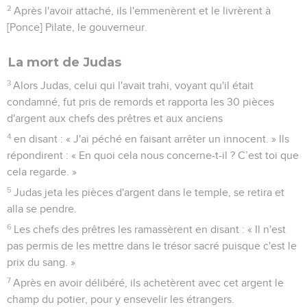
2
Après l'avoir attaché, ils l'emmenèrent et le livrèrent à
[Ponce] Pilate, le gouverneur.
La mort de Judas
3
Alors Judas, celui qui l'avait trahi, voyant qu'il était
condamné, fut pris de remords et rapporta les 30 pièces
d'argent aux chefs des prêtres et aux anciens
4
en disant : « J'ai péché en faisant arrêter un innocent. » Ils
répondirent : « En quoi cela nous concerne-t-il ? C’est toi que
cela regarde. »
5
Judas jeta les pièces d'argent dans le temple, se retira et
alla se pendre.
6
Les chefs des prêtres les ramassèrent en disant : « Il n'est
pas permis de les mettre dans le trésor sacré puisque c'est le
prix du sang. »
7
Après en avoir délibéré, ils achetèrent avec cet argent le
champ du potier, pour y ensevelir les étrangers.