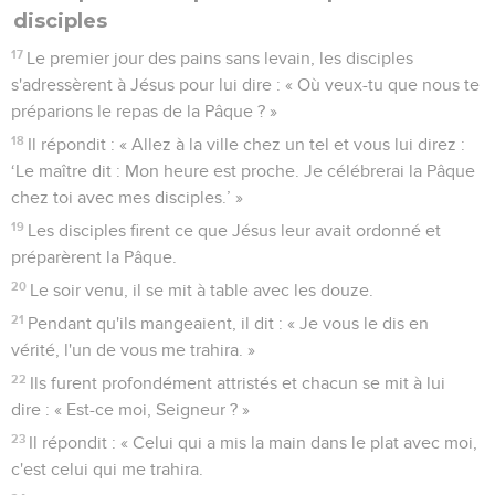
disciples
17
Le premier jour des pains sans levain, les disciples
s'adressèrent à Jésus pour lui dire : « Où veux-tu que nous te
préparions le repas de la Pâque ? »
18
Il répondit : « Allez à la ville chez un tel et vous lui direz :
‘Le maître dit : Mon heure est proche. Je célébrerai la Pâque
chez toi avec mes disciples.’ »
19
Les disciples firent ce que Jésus leur avait ordonné et
préparèrent la Pâque.
20
Le soir venu, il se mit à table avec les douze.
21
Pendant qu'ils mangeaient, il dit : « Je vous le dis en
vérité, l'un de vous me trahira. »
22
Ils furent profondément attristés et chacun se mit à lui
dire : « Est-ce moi, Seigneur ? »
23
Il répondit : « Celui qui a mis la main dans le plat avec moi,
c'est celui qui me trahira.