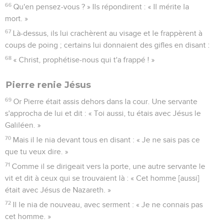
66
Qu'en pensez-vous ? » Ils répondirent : « Il mérite la
mort. »
67
Là-dessus, ils lui crachèrent au visage et le frappèrent à
coups de poing ; certains lui donnaient des gifles en disant :
68
« Christ, prophétise-nous qui t'a frappé ! »
Pierre renie Jésus
69
Or Pierre était assis dehors dans la cour. Une servante
s'approcha de lui et dit : « Toi aussi, tu étais avec Jésus le
Galiléen. »
70
Mais il le nia devant tous en disant : « Je ne sais pas ce
que tu veux dire. »
71
Comme il se dirigeait vers la porte, une autre servante le
vit et dit à ceux qui se trouvaient là : « Cet homme [aussi]
était avec Jésus de Nazareth. »
72
Il le nia de nouveau, avec serment : « Je ne connais pas
cet homme. »