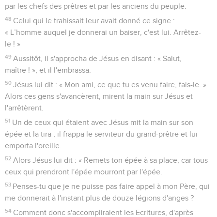
par les chefs des prêtres et par les anciens du peuple.
48
Celui qui le trahissait leur avait donné ce signe :
« L’homme auquel je donnerai un baiser, c'est lui. Arrêtez-
le ! »
49
Aussitôt, il s'approcha de Jésus en disant : « Salut,
maître ! », et il l'embrassa.
50
Jésus lui dit : « Mon ami, ce que tu es venu faire, fais-le. »
Alors ces gens s'avancèrent, mirent la main sur Jésus et
l'arrêtèrent.
51
Un de ceux qui étaient avec Jésus mit la main sur son
épée et la tira ; il frappa le serviteur du grand-prêtre et lui
emporta l'oreille.
52
Alors Jésus lui dit : « Remets ton épée à sa place, car tous
ceux qui prendront l'épée mourront par l'épée.
53
Penses-tu que je ne puisse pas faire appel à mon Père, qui
me donnerait à l'instant plus de douze légions d'anges ?
54
Comment donc s'accompliraient les Ecritures, d'après