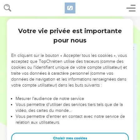
32
Portez donc à son comble la mesure de vos ancêtres !
33
Serpents, race de vipères ! Comment échapperez-vous au
jugement de l'enfer ?
Segond 21
34
C'est pourquoi, je vous envoie des prophètes, des sages
Votre vie privée est importante
Matthieu
23
et des spécialistes de la loi. Vous tuerez et crucifierez les
pour nous
uns, vous fouetterez les autres dans vos synagogues et vous
les persécuterez de ville en ville,
En cliquant sur le bouton « Accepter tous les cookies », vous
35
afin que retombe sur vous tout le sang innocent versé sur
acceptez que TopChrétien utilise des traceurs (comme des
cookies ou l'identifiant unique de votre compte utilisateur) et
la terre, depuis le sang d'Abel le juste jusqu'au sang de
traite vos données à caractère personnel (comme vos
Zacharie, fils de Bérékia, que vous avez tué entre le temple
données de navigation et les informations renseignées dans
et l'autel.
votre compte utilisateur) dans les buts suivants :
36
En vérité je vous le dis, tout cela retombera sur cette
Mesurer l'audience de notre service
génération.
Vous permettre d'utiliser des services tiers tels que de la
vidéo, des cartes du monde…
Jésus et Jérusalem
Vous permettre d'entrer en contact avec notre service de
relation aux utilisateurs.
37
» Jérusalem, Jérusalem, toi qui tues les prophètes et qui
lapides ceux qui te sont envoyés ! Combien de fois j’ai voulu
Choisir mes cookies