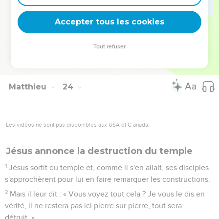
rassembler tes enfants, comme une poule rassemble ses
poussins sous ses ailes, et vous ne l'avez pas voulu !
Accepter tous les cookies
38
Voici que votre maison vous sera laissée déserte
39
car, je vous le dis, vous ne me verrez plus désormais,
Tout refuser
jusqu'à ce que vous disiez : ‘Béni soit celui qui vient au nom
du Seigneur !’ »
Matthieu
24
Les vidéos ne sont pas disponibles aux USA et C anada.
Jésus annonce la destruction du temple
1
Jésus sortit du temple et, comme il s'en allait, ses disciples
s'approchèrent pour lui en faire remarquer les constructions.
2
Mais il leur dit : « Vous voyez tout cela ? Je vous le dis en
vérité, il ne restera pas ici pierre sur pierre, tout sera
détruit. »