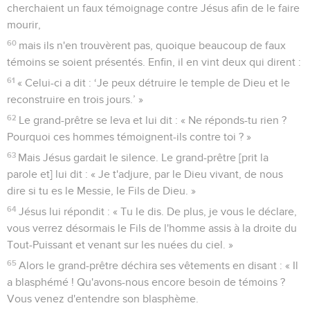
cherchaient un faux témoignage contre Jésus afin de le faire
mourir,
60
mais ils n'en trouvèrent pas, quoique beaucoup de faux
témoins se soient présentés. Enfin, il en vint deux qui dirent :
61
« Celui-ci a dit : ‘Je peux détruire le temple de Dieu et le
reconstruire en trois jours.’ »
62
Le grand-prêtre se leva et lui dit : « Ne réponds-tu rien ?
Pourquoi ces hommes témoignent-ils contre toi ? »
63
Mais Jésus gardait le silence. Le grand-prêtre [prit la
parole et] lui dit : « Je t'adjure, par le Dieu vivant, de nous
dire si tu es le Messie, le Fils de Dieu. »
64
Jésus lui répondit : « Tu le dis. De plus, je vous le déclare,
vous verrez désormais le Fils de l'homme assis à la droite du
Tout-Puissant et venant sur les nuées du ciel. »
65
Alors le grand-prêtre déchira ses vêtements en disant : « Il
a blasphémé ! Qu'avons-nous encore besoin de témoins ?
Vous venez d'entendre son blasphème.