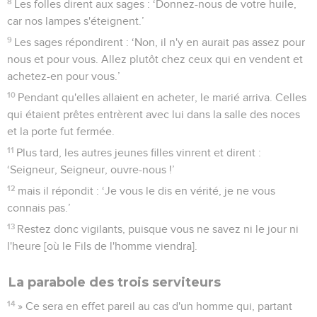
8
Les folles dirent aux sages : ‘Donnez-nous de votre huile,
car nos lampes s'éteignent.’
9
Les sages répondirent : ‘Non, il n'y en aurait pas assez pour
nous et pour vous. Allez plutôt chez ceux qui en vendent et
achetez-en pour vous.’
10
Pendant qu'elles allaient en acheter, le marié arriva. Celles
qui étaient prêtes entrèrent avec lui dans la salle des noces
et la porte fut fermée.
11
Plus tard, les autres jeunes filles vinrent et dirent :
‘Seigneur, Seigneur, ouvre-nous !’
12
mais il répondit : ‘Je vous le dis en vérité, je ne vous
connais pas.’
13
Restez donc vigilants, puisque vous ne savez ni le jour ni
l'heure [où le Fils de l'homme viendra].
La parabole des trois serviteurs
14
» Ce sera en effet pareil au cas d'un homme qui, partant