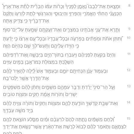
8
וּמָצָ֣אתָ אֶת־לְבָבוֹ֮ נֶאֱמָ֣ן לְפָנֶיךָ֒ וְכָר֨וֹת עִמּ֜וֹ הַבְּרִ֗ית לָתֵ֡ת אֶת־אֶרֶץ֩
הַכְּנַעֲנִ֨י הַחִתִּ֜י הָאֱמֹרִ֧י וְהַפְּרִזִּ֛י וְהַיְבוּסִ֥י וְהַגִּרְגָּשִׁ֖י לָתֵ֣ת לְזַרְע֑וֹ וַתָּ֙קֶם֙
אֶת־דְּבָרֶ֔יךָ כִּ֥י צַדִּ֖יק אָֽתָּה׃
9
וַתֵּ֛רֶא אֶת־עֳנִ֥י אֲבֹתֵ֖ינוּ בְּמִצְרָ֑יִם וְאֶת־זַעֲקָתָ֥ם שָׁמַ֖עְתָּ עַל־יַם־סֽוּף׃
10
וַ֠תִּתֵּן אֹתֹ֨ת וּמֹֽפְתִ֜ים בְּפַרְעֹ֤ה וּבְכָל־עֲבָדָיו֙ וּבְכָל־עַ֣ם אַרְצ֔וֹ כִּ֣י יָדַ֔עְתָּ
כִּ֥י הֵזִ֖ידוּ עֲלֵיהֶ֑ם וַתַּֽעַשׂ־לְךָ֥ שֵׁ֖ם כְּהַיּ֥וֹם הַזֶּֽה׃
11
וְהַיָּם֙ בָּקַ֣עְתָּ לִפְנֵיהֶ֔ם וַיַּֽעַבְר֥וּ בְתוֹךְ־הַיָּ֖ם בַּיַּבָּשָׁ֑ה וְֽאֶת־רֹ֨דְפֵיהֶ֜ם
הִשְׁלַ֧כְתָּ בִמְצוֹלֹ֛ת כְּמוֹ־אֶ֖בֶן בְּמַ֥יִם עַזִּֽים׃
12
וּבְעַמּ֣וּד עָנָ֔ן הִנְחִיתָ֖ם יוֹמָ֑ם וּבְעַמּ֥וּד אֵשׁ֙ לַ֔יְלָה לְהָאִ֣יר לָהֶ֔ם
אֶת־הַדֶּ֖רֶךְ אֲשֶׁ֥ר יֵֽלְכוּ־בָֽהּ׃
13
וְעַ֤ל הַר־סִינַי֙ יָרַ֔דְתָּ וְדַבֵּ֥ר עִמָּהֶ֖ם מִשָּׁמָ֑יִם וַתִּתֵּ֨ן לָהֶ֜ם מִשְׁפָּטִ֤ים
יְשָׁרִים֙ וְתוֹר֣וֹת אֱמֶ֔ת חֻקִּ֥ים וּמִצְוֺ֖ת טוֹבִֽים׃
14
וְאֶת־שַׁבַּ֥ת קָדְשְׁךָ֖ הוֹדַ֣עַתָ לָהֶ֑ם וּמִצְו֤וֹת וְחֻקִּים֙ וְתוֹרָ֔ה צִוִּ֣יתָ לָהֶ֔ם
בְּיַ֖ד מֹשֶׁ֥ה עַבְדֶּֽךָ׃
15
וְ֠לֶחֶם מִשָּׁמַ֜יִם נָתַ֤תָּה לָהֶם֙ לִרְעָבָ֔ם וּמַ֗יִם מִסֶּ֛לַע הוֹצֵ֥אתָ לָהֶ֖ם
לִצְמָאָ֑ם וַתֹּ֣אמֶר לָהֶ֗ם לָבוֹא֙ לָרֶ֣שֶׁת אֶת־הָאָ֔רֶץ אֲשֶׁר־נָשָׂ֥אתָ אֶת־יָדְךָ֖
לָתֵ֥ת לָהֶֽם׃