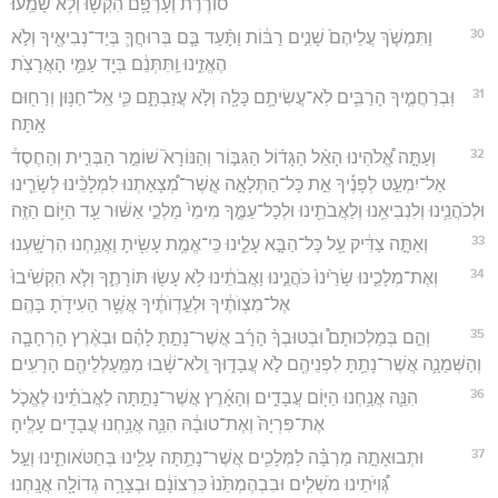
סוֹרֶ֔רֶת וְעָרְפָּ֥ם הִקְשׁ֖וּ וְלֹ֥א שָׁמֵֽעוּ׃
30
וַתִּמְשֹׁ֤ךְ עֲלֵיהֶם֙ שָׁנִ֣ים רַבּ֔וֹת וַתָּ֨עַד בָּ֧ם בְּרוּחֲךָ֛ בְּיַד־נְבִיאֶ֖יךָ וְלֹ֣א
הֶאֱזִ֑ינוּ וַֽתִּתְּנֵ֔ם בְּיַ֖ד עַמֵּ֥י הָאֲרָצֹֽת׃
31
וּֽבְרַחֲמֶ֧יךָ הָרַבִּ֛ים לֹֽא־עֲשִׂיתָ֥ם כָּלָ֖ה וְלֹ֣א עֲזַבְתָּ֑ם כִּ֛י אֵֽל־חַנּ֥וּן וְרַח֖וּם
אָֽתָּה׃
32
וְעַתָּ֣ה אֱ֠לֹהֵינוּ הָאֵ֨ל הַגָּד֜וֹל הַגִּבּ֣וֹר וְהַנּוֹרָא֮ שׁוֹמֵ֣ר הַבְּרִ֣ית וְהַחֶסֶד֒
אַל־יִמְעַ֣ט לְפָנֶ֡יךָ אֵ֣ת כָּל־הַתְּלָאָ֣ה אֲֽשֶׁר־מְ֠צָאַתְנוּ לִמְלָכֵ֨ינוּ לְשָׂרֵ֧ינוּ
וּלְכֹהֲנֵ֛ינוּ וְלִנְבִיאֵ֥נוּ וְלַאֲבֹתֵ֖ינוּ וּלְכָל־עַמֶּ֑ךָ מִימֵי֙ מַלְכֵ֣י אַשּׁ֔וּר עַ֖ד הַיּ֥וֹם הַזֶּֽה׃
33
וְאַתָּ֣ה צַדִּ֔יק עַ֖ל כָּל־הַבָּ֣א עָלֵ֑ינוּ כִּֽי־אֱמֶ֥ת עָשִׂ֖יתָ וַאֲנַ֥חְנוּ הִרְשָֽׁעְנוּ׃
34
וְאֶת־מְלָכֵ֤ינוּ שָׂרֵ֙ינוּ֙ כֹּהֲנֵ֣ינוּ וַאֲבֹתֵ֔ינוּ לֹ֥א עָשׂ֖וּ תּוֹרָתֶ֑ךָ וְלֹ֤א הִקְשִׁ֙יבוּ֙
אֶל־מִצְוֺתֶ֔יךָ וּלְעֵ֣דְוֺתֶ֔יךָ אֲשֶׁ֥ר הַעִידֹ֖תָ בָּהֶֽם׃
35
וְהֵ֣ם בְּמַלְכוּתָם֩ וּבְטוּבְךָ֨ הָרָ֜ב אֲשֶׁר־נָתַ֣תָּ לָהֶ֗ם וּבְאֶ֨רֶץ הָרְחָבָ֧ה
וְהַשְּׁמֵנָ֛ה אֲשֶׁר־נָתַ֥תָּ לִפְנֵיהֶ֖ם לֹ֣א עֲבָד֑וּךָ וְֽלֹא־שָׁ֔בוּ מִמַּֽעַלְלֵיהֶ֖ם הָרָעִֽים׃
36
הִנֵּ֛ה אֲנַ֥חְנוּ הַיּ֖וֹם עֲבָדִ֑ים וְהָאָ֜רֶץ אֲשֶׁר־נָתַ֣תָּה לַאֲבֹתֵ֗ינוּ לֶאֱכֹ֤ל
אֶת־פִּרְיָהּ֙ וְאֶת־טוּבָ֔הּ הִנֵּ֛ה אֲנַ֥חְנוּ עֲבָדִ֖ים עָלֶֽיהָ׃
37
וּתְבוּאָתָ֣הּ מַרְבָּ֗ה לַמְּלָכִ֛ים אֲשֶׁר־נָתַ֥תָּה עָלֵ֖ינוּ בְּחַטֹּאותֵ֑ינוּ וְעַ֣ל
גְּ֠וִיֹּתֵינוּ מֹשְׁלִ֤ים וּבִבְהֶמְתֵּ֙נוּ֙ כִּרְצוֹנָ֔ם וּבְצָרָ֥ה גְדוֹלָ֖ה אֲנָֽחְנוּ׃