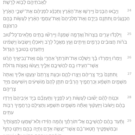
לַאֲבֹתֵיהֶ֖ם לָב֥וֹא לָרָֽשֶׁת׃
24
וַיָּבֹ֤אוּ הַבָּנִים֙ וַיִּֽירְשׁ֣וּ אֶת־הָאָ֔רֶץ וַתַּכְנַ֨ע לִפְנֵיהֶ֜ם אֶת־יֹשְׁבֵ֤י הָאָ֙רֶץ֙
הַכְּנַ֣עֲנִ֔ים וַֽתִּתְּנֵ֖ם בְּיָדָ֑ם וְאֶת־מַלְכֵיהֶם֙ וְאֶת־עַֽמְמֵ֣י הָאָ֔רֶץ לַעֲשׂ֥וֹת בָּהֶ֖ם
כִּרְצוֹנָֽם׃
25
וַֽיִּלְכְּד֞וּ עָרִ֣ים בְּצֻרוֹת֮ וַאֲדָמָ֣ה שְׁמֵנָה֒ וַיִּֽירְשׁ֡וּ בָּתִּ֣ים מְלֵֽאִים־כָּל־ט֠וּב
בֹּר֨וֹת חֲצוּבִ֜ים כְּרָמִ֧ים וְזֵיתִ֛ים וְעֵ֥ץ מַאֲכָ֖ל לָרֹ֑ב וַיֹּאכְל֤וּ וַֽיִּשְׂבְּעוּ֙ וַיַּשְׁמִ֔ינוּ
וַיִּֽתְעַדְּנ֖וּ בְּטוּבְךָ֥ הַגָּדֽוֹל׃
26
וַיַּמְר֨וּ וַֽיִּמְרְד֜וּ בָּ֗ךְ וַיַּשְׁלִ֤כוּ אֶת־תּוֹרָֽתְךָ֙ אַחֲרֵ֣י גַוָּ֔ם וְאֶת־נְבִיאֶ֣יךָ הָרָ֔גוּ
אֲשֶׁר־הֵעִ֥ידוּ בָ֖ם לַהֲשִׁיבָ֣ם אֵלֶ֑יךָ וַֽיַּעֲשׂ֔וּ נֶאָצ֖וֹת גְּדוֹלֹֽת׃
27
וַֽתִּתְּנֵם֙ בְּיַ֣ד צָֽרֵיהֶ֔ם וַיָּצֵ֖רוּ לָהֶ֑ם וּבְעֵ֤ת צָֽרָתָם֙ יִצְעֲק֣וּ אֵלֶ֔יךָ וְאַתָּה֙
מִשָּׁמַ֣יִם תִּשְׁמָ֔ע וּֽכְרַחֲמֶ֣יךָ הָֽרַבִּ֗ים תִּתֵּ֤ן לָהֶם֙ מֽוֹשִׁיעִ֔ים וְיוֹשִׁיע֖וּם מִיַּ֥ד
צָרֵיהֶֽם׃
28
וּכְנ֣וֹחַ לָהֶ֔ם יָשׁ֕וּבוּ לַעֲשׂ֥וֹת רַ֖ע לְפָנֶ֑יךָ וַתַּֽעַזְבֵ֞ם בְּיַ֤ד אֹֽיְבֵיהֶם֙ וַיִּרְדּ֣וּ
בָהֶ֔ם וַיָּשׁ֙וּבוּ֙ וַיִּזְעָק֔וּךָ וְאַתָּ֞ה מִשָּׁמַ֧יִם תִּשְׁמַ֛ע וְתַצִּילֵ֥ם כְּֽרַחֲמֶ֖יךָ רַבּ֥וֹת
עִתִּֽים׃
29
וַתָּ֨עַד בָּהֶ֜ם לַהֲשִׁיבָ֣ם אֶל־תּוֹרָתֶ֗ךָ וְהֵ֨מָּה הֵזִ֜ידוּ וְלֹא־שָׁמְע֤וּ לְמִצְוֺתֶ֙יךָ֙
וּבְמִשְׁפָּטֶ֣יךָ חָֽטְאוּ־בָ֔ם אֲשֶׁר־יַעֲשֶׂ֥ה אָדָ֖ם וְחָיָ֣ה בָהֶ֑ם וַיִּתְּנ֤וּ כָתֵף֙