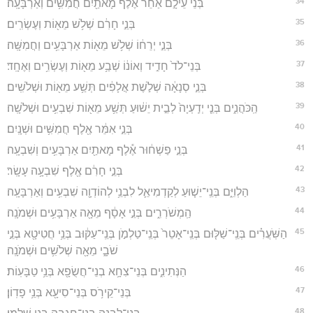
34
בְּנֵי֙ עֵילָ֣ם אַחֵ֔ר אֶ֕לֶף מָאתַ֖יִם חֲמִשִּׁ֥ים וְאַרְבָּעָֽה׃
35
בְּנֵ֣י חָרִ֔ם שְׁלֹ֥שׁ מֵא֖וֹת וְעֶשְׂרִֽים׃
36
בְּנֵ֣י יְרֵח֔וֹ שְׁלֹ֥שׁ מֵא֖וֹת אַרְבָּעִ֥ים וַחֲמִשָּֽׁה׃
37
בְּנֵי־לֹד֙ חָדִ֣יד וְאוֹנ֔וֹ שְׁבַ֥ע מֵא֖וֹת וְעֶשְׂרִ֥ים וְאֶחָֽד׃
38
בְּנֵ֣י סְנָאָ֔ה שְׁלֹ֣שֶׁת אֲלָפִ֔ים תְּשַׁ֥ע מֵא֖וֹת וּשְׁלֹשִֽׁים׃
39
הַֽכֹּהֲנִ֑ים בְּנֵ֤י יְדַֽעְיָה֙ לְבֵ֣ית יֵשׁ֔וּעַ תְּשַׁ֥ע מֵא֖וֹת שִׁבְעִ֥ים וּשְׁלֹשָֽׁה׃
40
בְּנֵ֣י אִמֵּ֔ר אֶ֖לֶף חֲמִשִּׁ֥ים וּשְׁנָֽיִם׃
41
בְּנֵ֣י פַשְׁח֔וּר אֶ֕לֶף מָאתַ֖יִם אַרְבָּעִ֥ים וְשִׁבְעָֽה׃
42
בְּנֵ֣י חָרִ֔ם אֶ֖לֶף שִׁבְעָ֥ה עָשָֽׂר׃
43
הַלְוִיִּ֑ם בְּנֵֽי־יֵשׁ֧וּעַ לְקַדְמִיאֵ֛ל לִבְנֵ֥י לְהוֹדְוָ֖ה שִׁבְעִ֥ים וְאַרְבָּעָֽה׃
44
הַֽמְשֹׁרְרִ֑ים בְּנֵ֣י אָסָ֔ף מֵאָ֖ה אַרְבָּעִ֥ים וּשְׁמֹנָֽה׃
45
הַשֹּֽׁעֲרִ֗ים בְּנֵֽי־שַׁלּ֤וּם בְּנֵֽי־אָטֵר֙ בְּנֵֽי־טַלְמֹ֣ן בְּנֵֽי־עַקּ֔וּב בְּנֵ֥י חֲטִיטָ֖א בְּנֵ֣י
שֹׁבָ֑י מֵאָ֖ה שְׁלֹשִׁ֥ים וּשְׁמֹנָֽה׃
46
הַנְּתִינִ֑ים בְּנֵי־צִחָ֥א בְנֵי־חֲשֻׂפָ֖א בְּנֵ֥י טַבָּעֽוֹת׃
47
בְּנֵי־קֵירֹ֥ס בְּנֵי־סִיעָ֖א בְּנֵ֥י פָדֽוֹן׃
48