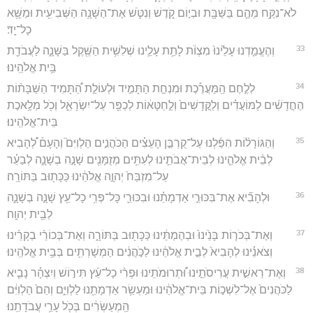
לֹא־נִקַּ֥ח מֵהֶ֛ם בַּשַּׁבָּ֖ת וּבְי֣וֹם קֹ֑דֶשׁ וְנִטֹּ֛שׁ אֶת־הַשָּׁנָ֥ה הַשְּׁבִיעִ֖ית וּמַשָּׁ֥א
כָל־יָֽד׃
33
וְהֶעֱמַ֤דְנוּ עָלֵ֙ינוּ֙ מִצְוֺ֔ת לָתֵ֥ת עָלֵ֛ינוּ שְׁלִשִׁ֥ית הַשֶּׁ֖קֶל בַּשָּׁנָ֑ה לַעֲבֹדַ֖ת
בֵּ֥ית אֱלֹהֵֽינוּ׃
34
לְלֶ֣חֶם הַֽמַּעֲרֶ֡כֶת וּמִנְחַ֣ת הַתָּמִ֣יד וּלְעוֹלַ֣ת הַ֠תָּמִיד הַשַּׁבָּת֨וֹת
הֶחֳדָשִׁ֜ים לַמּוֹעֲדִ֗ים וְלַקֳּדָשִׁים֙ וְלַ֣חַטָּא֔וֹת לְכַפֵּ֖ר עַל־יִשְׂרָאֵ֑ל וְכֹ֖ל מְלֶ֥אכֶת
בֵּית־אֱלֹהֵֽינוּ׃
35
וְהַגּוֹרָל֨וֹת הִפַּ֜לְנוּ עַל־קֻרְבַּ֣ן הָעֵצִ֗ים הַכֹּהֲנִ֣ים הַלְוִיִּם֮ וְהָעָם֒ לְ֠הָבִיא
לְבֵ֨ית אֱלֹהֵ֧ינוּ לְבֵית־אֲבֹתֵ֛ינוּ לְעִתִּ֥ים מְזֻמָּנִ֖ים שָׁנָ֣ה בְשָׁנָ֑ה לְבַעֵ֗ר
עַל־מִזְבַּח֙ יְהוָ֣ה אֱלֹהֵ֔ינוּ כַּכָּת֖וּב בַּתּוֹרָֽה׃
36
וּלְהָבִ֞יא אֶת־בִּכּוּרֵ֣י אַדְמָתֵ֗נוּ וּבִכּוּרֵ֛י כָּל־פְּרִ֥י כָל־עֵ֖ץ שָׁנָ֣ה בְשָׁנָ֑ה
לְבֵ֖ית יְהוָֽה׃
37
וְאֶת־בְּכֹר֤וֹת בָּנֵ֙ינוּ֙ וּבְהֶמְתֵּ֔ינוּ כַּכָּת֖וּב בַּתּוֹרָ֑ה וְאֶת־בְּכוֹרֵ֨י בְקָרֵ֜ינוּ
וְצֹאנֵ֗ינוּ לְהָבִיא֙ לְבֵ֣ית אֱלֹהֵ֔ינוּ לַכֹּ֣הֲנִ֔ים הַמְשָׁרְתִ֖ים בְּבֵ֥ית אֱלֹהֵֽינוּ׃
38
וְאֶת־רֵאשִׁ֣ית עֲרִיסֹתֵ֣ינוּ וּ֠תְרוּמֹתֵינוּ וּפְרִ֨י כָל־עֵ֜ץ תִּיר֣וֹשׁ וְיִצְהָ֗ר נָבִ֤יא
לַכֹּהֲנִים֙ אֶל־לִשְׁכ֣וֹת בֵּית־אֱלֹהֵ֔ינוּ וּמַעְשַׂ֥ר אַדְמָתֵ֖נוּ לַלְוִיִּ֑ם וְהֵם֙ הַלְוִיִּ֔ם
הַֽמְעַשְּׂרִ֔ים בְּכֹ֖ל עָרֵ֥י עֲבֹדָתֵֽנוּ׃