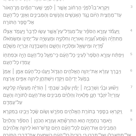
3
וַיִּקְרָא־בוֹ֩ לִפְנֵ֨י הָרְח֜וֹב אֲשֶׁ֣ר ׀ לִפְנֵ֣י שַֽׁעַר־הַמַּ֗יִם מִן־הָאוֹר֙
עַד־מַחֲצִ֣ית הַיּ֔וֹם נֶ֛גֶד הָאֲנָשִׁ֥ים וְהַנָּשִׁ֖ים וְהַמְּבִינִ֑ים וְאָזְנֵ֥י כָל־הָעָ֖ם
אֶל־סֵ֥פֶר הַתּוֹרָֽה׃
4
וַֽיַּעֲמֹ֞ד עֶזְרָ֣א הַסֹּפֵ֗ר עַֽל־מִגְדַּל־עֵץ֮ אֲשֶׁ֣ר עָשׂ֣וּ לַדָּבָר֒ וַיַּֽעֲמֹ֣ד אֶצְל֡וֹ
מַתִּתְיָ֡ה וְשֶׁ֡מַע וַ֠עֲנָיָה וְאוּרִיָּ֧ה וְחִלְקִיָּ֛ה וּמַעֲשֵׂיָ֖ה עַל־יְמִינ֑וֹ וּמִשְּׂמֹאל֗וֹ
פְּ֠דָיָה וּמִֽישָׁאֵ֧ל וּמַלְכִּיָּ֛ה וְחָשֻׁ֥ם וְחַשְׁבַּדָּ֖נָה זְכַרְיָ֥ה מְשֻׁלָּֽם׃
5
וַיִּפְתַּ֨ח עֶזְרָ֤א הַסֵּ֙פֶר֙ לְעֵינֵ֣י כָל־הָעָ֔ם כִּֽי־מֵעַ֥ל כָּל־הָעָ֖ם הָיָ֑ה וּכְפִתְח֖וֹ
עָֽמְד֥וּ כָל־הָעָֽם׃
6
וַיְבָ֣רֶךְ עֶזְרָ֔א אֶת־יְהוָ֥ה הָאֱלֹהִ֖ים הַגָּד֑וֹל וַיַּֽעֲנ֨וּ כָל־הָעָ֜ם אָמֵ֤ן ׀ אָמֵן֙
בְּמֹ֣עַל יְדֵיהֶ֔ם וַיִּקְּד֧וּ וַיִּשְׁתַּחֲוֻּ֛ לַיהוָ֖ה אַפַּ֥יִם אָֽרְצָה׃
7
וְיֵשׁ֡וּעַ וּבָנִ֡י וְשֵׁרֵ֥בְיָ֣ה ׀ יָמִ֡ין עַקּ֡וּב שַׁבְּתַ֣י ׀ הֽוֹדִיָּ֡ה מַעֲשֵׂיָ֡ה קְלִיטָ֣א
עֲזַרְיָה֩ יוֹזָבָ֨ד חָנָ֤ן פְּלָאיָה֙ וְהַלְוִיִּ֔ם מְבִינִ֥ים אֶת־הָעָ֖ם לַתּוֹרָ֑ה וְהָעָ֖ם
עַל־עָמְדָֽם׃
8
וַֽיִּקְרְא֥וּ בַסֵּ֛פֶר בְּתוֹרַ֥ת הָאֱלֹהִ֖ים מְפֹרָ֑שׁ וְשׂ֣וֹם שֶׂ֔כֶל וַיָּבִ֖ינוּ בַּמִּקְרָֽא׃
9
וַיֹּ֣אמֶר נְחֶמְיָ֣ה ה֣וּא הַתִּרְשָׁ֡תָא וְעֶזְרָ֣א הַכֹּהֵ֣ן ׀ הַסֹּפֵ֡ר וְהַלְוִיִּם֩
הַמְּבִינִ֨ים אֶת־הָעָ֜ם לְכָל־הָעָ֗ם הַיּ֤וֹם קָדֹֽשׁ־הוּא֙ לַיהוָ֣ה אֱלֹהֵיכֶ֔ם
אַל־תִּֽתְאַבְּל֖וּ וְאַל־תִּבְכּ֑וּ כִּ֤י בוֹכִים֙ כָּל־הָעָ֔ם כְּשָׁמְעָ֖ם אֶת־דִּבְרֵ֥י הַתּוֹרָֽה׃