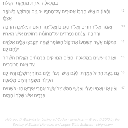
בַמְּלָאכָ֔ה וְאַחַ֖ת מַחֲזֶ֥קֶת הַשָּֽׁלַח׃
12
וְהַ֨בּוֹנִ֔ים אִ֥ישׁ חַרְבּ֛וֹ אֲסוּרִ֥ים עַל־מָתְנָ֖יו וּבוֹנִ֑ים וְהַתּוֹקֵ֥עַ בַּשּׁוֹפָ֖ר
אֶצְלִֽי׃
13
וָאֹמַ֞ר אֶל־הַחֹרִ֤ים וְאֶל־הַסְּגָנִים֙ וְאֶל־יֶ֣תֶר הָעָ֔ם הַמְּלָאכָ֥ה הַרְבֵּ֖ה
וּרְחָבָ֑ה וַאֲנַ֗חְנוּ נִפְרָדִים֙ עַל־הַ֣חוֹמָ֔ה רְחוֹקִ֖ים אִ֥ישׁ מֵאָחִֽיו׃
14
בִּמְק֗וֹם אֲשֶׁ֤ר תִּשְׁמְעוּ֙ אֶת־ק֣וֹל הַשּׁוֹפָ֔ר שָׁ֖מָּה תִּקָּבְצ֣וּ אֵלֵ֑ינוּ אֱלֹהֵ֖ינוּ
יִלָּ֥חֶם לָֽנוּ׃
15
וַאֲנַ֖חְנוּ עֹשִׂ֣ים בַּמְּלָאכָ֑ה וְחֶצְיָ֗ם מַחֲזִיקִים֙ בָּֽרְמָחִ֔ים מֵעֲל֣וֹת הַשַּׁ֔חַר
עַ֖ד צֵ֥את הַכּוֹכָבִֽים׃
16
גַּ֣ם בָּעֵ֤ת הַהִיא֙ אָמַ֣רְתִּי לָעָ֔ם אִ֣ישׁ וְנַעֲר֔וֹ יָלִ֖ינוּ בְּת֣וֹךְ יְרוּשָׁלִָ֑ם וְהָֽיוּ־לָ֧נוּ
הַלַּ֛יְלָה מִשְׁמָ֖ר וְהַיּ֥וֹם מְלָאכָֽה׃
17
וְאֵ֨ין אֲנִ֜י וְאַחַ֣י וּנְעָרַ֗י וְאַנְשֵׁ֤י הַמִּשְׁמָר֙ אֲשֶׁ֣ר אַחֲרַ֔י אֵין־אֲנַ֥חְנוּ פֹשְׁטִ֖ים
בְּגָדֵ֑ינוּ אִ֖ישׁ שִׁלְח֥וֹ הַמָּֽיִם׃
Hébreu : © Westminster Leningrad Codex - tanach.us --- Grec : © 2010 by the
Society of Biblical Literature and Logos Bible Software - sblgnt.com