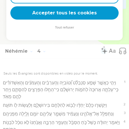
38
וַנִּבְנֶה֙ אֶת־הַ֣חוֹמָ֔ה וַתִּקָּשֵׁ֥ר כָּל־הַחוֹמָ֖ה עַד־חֶצְיָ֑הּ וַיְהִ֧י לֵ֦ב לָעָ֖ם
Accepter tous les cookies
לַעֲשֽׂוֹת׃
Hébreu : © Westminster Leningrad Codex - tanach.us --- Grec : © 2010 by the
Tout refuser
Society of Biblical Literature and Logos Bible Software - sblgnt.com
Néhémie
4
Seuls les Évangiles sont disponibles en vidéo pour le moment.
1
וַיְהִ֣י כַאֲשֶׁ֣ר שָׁמַ֣ע סַנְבַלַּ֡ט וְ֠טוֹבִיָּה וְהָעַרְבִ֨ים וְהָעַמֹּנִ֜ים וְהָאַשְׁדּוֹדִ֗ים
כִּֽי־עָלְתָ֤ה אֲרוּכָה֙ לְחֹמ֣וֹת יְרוּשָׁלִַ֔ם כִּי־הֵחֵ֥לּוּ הַפְּרֻצִ֖ים לְהִסָּתֵ֑ם וַיִּ֥חַר
לָהֶ֖ם מְאֹֽד׃
2
וַיִּקְשְׁר֤וּ כֻלָּם֙ יַחְדָּ֔ו לָב֖וֹא לְהִלָּחֵ֣ם בִּירוּשָׁלִָ֑ם וְלַעֲשׂ֥וֹת ל֖וֹ תּוֹעָֽה׃
3
וַנִּתְפַּלֵּ֖ל אֶל־אֱלֹהֵ֑ינוּ וַנַּעֲמִ֨יד מִשְׁמָ֧ר עֲלֵיהֶ֛ם יוֹמָ֥ם וָלַ֖יְלָה מִפְּנֵיהֶֽם׃
4
וַיֹּ֣אמֶר יְהוּדָ֗ה כָּשַׁל֙ כֹּ֣חַ הַסַּבָּ֔ל וְהֶעָפָ֖ר הַרְבֵּ֑ה וַאֲנַ֙חְנוּ֙ לֹ֣א נוּכַ֔ל לִבְנ֖וֹת