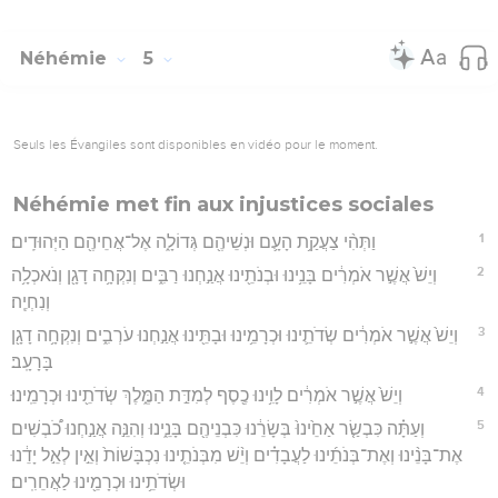
Néhémie
5
Seuls les Évangiles sont disponibles en vidéo pour le moment.
Néhémie met fin aux injustices sociales
1
וַתְּהִ֨י צַעֲקַ֥ת הָעָ֛ם וּנְשֵׁיהֶ֖ם גְּדוֹלָ֑ה אֶל־אֲחֵיהֶ֖ם הַיְּהוּדִֽים׃
2
וְיֵשׁ֙ אֲשֶׁ֣ר אֹמְרִ֔ים בָּנֵ֥ינוּ וּבְנֹתֵ֖ינוּ אֲנַ֣חְנוּ רַבִּ֑ים וְנִקְחָ֥ה דָגָ֖ן וְנֹאכְלָ֥ה
וְנִחְיֶֽה׃
3
וְיֵשׁ֙ אֲשֶׁ֣ר אֹמְרִ֔ים שְׂדֹתֵ֛ינוּ וּכְרָמֵ֥ינוּ וּבָתֵּ֖ינוּ אֲנַ֣חְנוּ עֹרְבִ֑ים וְנִקְחָ֥ה דָגָ֖ן
בָּרָעָֽב׃
4
וְיֵשׁ֙ אֲשֶׁ֣ר אֹמְרִ֔ים לָוִ֥ינוּ כֶ֖סֶף לְמִדַּ֣ת הַמֶּ֑לֶךְ שְׂדֹתֵ֖ינוּ וּכְרָמֵֽינוּ׃
5
וְעַתָּ֗ה כִּבְשַׂ֤ר אַחֵ֙ינוּ֙ בְּשָׂרֵ֔נוּ כִּבְנֵיהֶ֖ם בָּנֵ֑ינוּ וְהִנֵּ֣ה אֲנַ֣חְנוּ כֹ֠בְשִׁים
אֶת־בָּנֵ֨ינוּ וְאֶת־בְּנֹתֵ֜ינוּ לַעֲבָדִ֗ים וְיֵ֨שׁ מִבְּנֹתֵ֤ינוּ נִכְבָּשׁוֹת֙ וְאֵ֣ין לְאֵ֣ל יָדֵ֔נוּ
וּשְׂדֹתֵ֥ינוּ וּכְרָמֵ֖ינוּ לַאֲחֵרִֽים׃