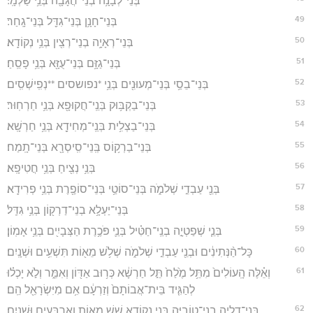
בְּנֵי־לְבָנָ֥ה בְנֵי־חֲגָבָ֖ה בְּנֵ֥י שַׁלְמָֽי׃
49
בְּנֵי־חָנָ֥ן בְּנֵי־גִדֵּ֖ל בְּנֵי־גָֽחַר׃
50
בְּנֵי־רְאָיָ֥ה בְנֵי־רְצִ֖ין בְּנֵ֥י נְקוֹדָֽא׃
51
בְּנֵי־גַזָּ֥ם בְּנֵי־עֻזָּ֖א בְּנֵ֥י פָסֵֽחַ׃
52
בְּנֵי־בֵסַ֥י בְּנֵי־מְעוּנִ֖ים בְּנֵ֥י *נפושסים **נְפִֽישְׁסִֽים׃
53
בְּנֵי־בַקְבּ֥וּק בְּנֵֽי־חֲקוּפָ֖א בְּנֵ֥י חַרְחֽוּר׃
54
בְּנֵי־בַצְלִ֥ית בְּנֵֽי־מְחִידָ֖א בְּנֵ֥י חַרְשָֽׁא׃
55
בְּנֵי־בַרְק֥וֹס בְּֽנֵי־סִֽיסְרָ֖א בְּנֵי־תָֽמַח׃
56
בְּנֵ֥י נְצִ֖יחַ בְּנֵ֥י חֲטִיפָֽא׃
57
בְּנֵ֖י עַבְדֵ֣י שְׁלֹמֹ֑ה בְּנֵי־סוֹטַ֥י בְּנֵי־סוֹפֶ֖רֶת בְּנֵ֥י פְרִידָֽא׃
58
בְּנֵי־יַעְלָ֥א בְנֵי־דַרְק֖וֹן בְּנֵ֥י גִדֵּֽל׃
59
בְּנֵ֧י שְׁפַטְיָ֣ה בְנֵֽי־חַטִּ֗יל בְּנֵ֛י פֹּכֶ֥רֶת הַצְּבָיִ֖ים בְּנֵ֥י אָמֽוֹן׃
60
כָּל־הַ֨נְּתִינִ֔ים וּבְנֵ֖י עַבְדֵ֣י שְׁלֹמֹ֑ה שְׁלֹ֥שׁ מֵא֖וֹת תִּשְׁעִ֥ים וּשְׁנָֽיִם׃
61
וְאֵ֗לֶּה הָֽעוֹלִים֙ מִתֵּ֥ל מֶ֙לַח֙ תֵּ֣ל חַרְשָׁ֔א כְּר֥וּב אַדּ֖וֹן וְאִמֵּ֑ר וְלֹ֣א יָכְל֗וּ
לְהַגִּ֤יד בֵּית־אֲבוֹתָם֙ וְזַרְעָ֔ם אִ֥ם מִיִּשְׂרָאֵ֖ל הֵֽם׃
62
בְּנֵי־דְלָיָ֥ה בְנֵֽי־טוֹבִיָּ֖ה בְּנֵ֣י נְקוֹדָ֑א שֵׁ֥שׁ מֵא֖וֹת וְאַרְבָּעִ֥ים וּשְׁנָֽיִם׃