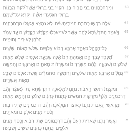
63
וּמִן־הַכֹּ֣הֲנִ֔ים בְּנֵ֥י חֳבַיָּ֖ה בְּנֵ֣י הַקּ֑וֹץ בְּנֵ֣י בַרְזִלַּ֗י אֲשֶׁ֣ר לָ֠קַח מִבְּנ֞וֹת
בַּרְזִלַּ֤י הַגִּלְעָדִי֙ אִשָּׁ֔ה וַיִּקָּרֵ֖א עַל־שְׁמָֽם׃
64
אֵ֗לֶּה בִּקְשׁ֧וּ כְתָבָ֛ם הַמִּתְיַחְשִׂ֖ים וְלֹ֣א נִמְצָ֑א וַיְגֹֽאֲל֖וּ מִן־הַכְּהֻנָּֽה׃
65
וַיֹּ֤אמֶר הַתִּרְשָׁ֙תָא֙ לָהֶ֔ם אֲשֶׁ֥ר לֹא־יֹאכְל֖וּ מִקֹּ֣דֶשׁ הַקֳּדָשִׁ֑ים עַ֛ד עֲמֹ֥ד
הַכֹּהֵ֖ן לְאוּרִ֥ים וְתוּמִּֽים׃
66
כָּל־הַקָּהָ֖ל כְּאֶחָ֑ד אַרְבַּ֣ע רִבּ֔וֹא אַלְפַּ֖יִם שְׁלֹשׁ־מֵא֥וֹת וְשִׁשִּֽׁים׃
67
מִ֠לְּבַד עַבְדֵיהֶ֤ם וְאַמְהֹֽתֵיהֶם֙ אֵ֔לֶּה שִׁבְעַ֣ת אֲלָפִ֔ים שְׁלֹ֥שׁ מֵא֖וֹת
שְׁלֹשִׁ֣ים וְשִׁבְעָ֑ה וְלָהֶ֗ם מְשֹֽׁרֲרִים֙ וּמְשֹׁ֣רֲר֔וֹת מָאתַ֖יִם וְאַרְבָּעִ֥ים וַחֲמִשָּֽׁה׃
68
גְּמַלִּ֕ים אַרְבַּ֥ע מֵא֖וֹת שְׁלֹשִׁ֣ים וַחֲמִשָּׁ֑ה סחֲמֹרִ֕ים שֵׁ֣שֶׁת אֲלָפִ֔ים שְׁבַ֥ע
מֵא֖וֹת וְעֶשְׂרִֽים׃
69
וּמִקְצָת֙ רָאשֵׁ֣י הָֽאָב֔וֹת נָתְנ֖וּ לַמְּלָאכָ֑ה הַתִּרְשָׁ֜תָא נָתַ֣ן לָאוֹצָ֗ר זָהָ֞ב
דַּרְכְּמֹנִ֥ים אֶ֙לֶף֙ מִזְרָק֣וֹת חֲמִשִּׁ֔ים כָּתְנוֹת֙ כֹּֽהֲנִ֔ים שְׁלֹשִׁ֖ים וַחֲמֵ֥שׁ מֵאֽוֹת׃
70
וּמֵֽרָאשֵׁ֣י הָֽאָב֗וֹת נָֽתְנוּ֙ לְאוֹצַ֣ר הַמְּלָאכָ֔ה זָהָ֕ב דַּרְכְּמוֹנִ֖ים שְׁתֵּ֣י רִבּ֑וֹת
וְכֶ֕סֶף מָנִ֖ים אַלְפַּ֥יִם וּמָאתָֽיִם׃
71
וַאֲשֶׁ֣ר נָתְנוּ֮ שְׁאֵרִ֣ית הָעָם֒ זָהָ֗ב דַּרְכְּמוֹנִים֙ שְׁתֵּ֣י רִבּ֔וֹא וְכֶ֖סֶף מָנִ֣ים
אַלְפָּ֑יִם וְכָתְנֹ֥ת כֹּֽהֲנִ֖ים שִׁשִּׁ֥ים וְשִׁבְעָֽה׃