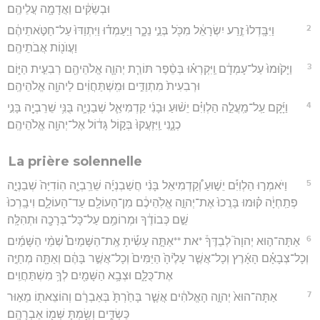
וּבְשַׂקִּ֔ים וַאֲדָמָ֖ה עֲלֵיהֶֽם׃
2
וַיִּבָּֽדְלוּ֙ זֶ֣רַע יִשְׂרָאֵ֔ל מִכֹּ֖ל בְּנֵ֣י נֵכָ֑ר וַיַּעַמְד֗וּ וַיִּתְוַדּוּ֙ עַל־חַטֹּ֣אתֵיהֶ֔ם
וַעֲוֺנ֖וֹת אֲבֹתֵיהֶֽם׃
3
וַיָּק֙וּמוּ֙ עַל־עָמְדָ֔ם וַֽיִּקְרְא֗וּ בְּסֵ֨פֶר תּוֹרַ֧ת יְהוָ֛ה אֱלֹהֵיהֶ֖ם רְבִעִ֣ית הַיּ֑וֹם
וּרְבִעִית֙ מִתְוַדִּ֣ים וּמִֽשְׁתַּחֲוִ֔ים לַיהוָ֖ה אֱלֹהֵיהֶֽם׃
4
וַיָּ֜קָם עַֽל־מַֽעֲלֵ֣ה הַלְוִיִּ֗ם יֵשׁ֨וּעַ וּבָנִ֜י קַדְמִיאֵ֧ל שְׁבַנְיָ֛ה בֻּנִּ֥י שֵׁרֵבְיָ֖ה בָּנִ֣י
כְנָ֑נִי וַֽיִּזְעֲקוּ֙ בְּק֣וֹל גָּד֔וֹל אֶל־יְהוָ֖ה אֱלֹהֵיהֶֽם׃
La prière solennelle
5
וַיֹּאמְר֣וּ הַלְוִיִּ֡ם יֵשׁ֣וּעַ וְ֠קַדְמִיאֵל בָּנִ֨י חֲשַׁבְנְיָ֜ה שֵׁרֵֽבְיָ֤ה הֽוֹדִיָּה֙ שְׁבַנְיָ֣ה
פְתַֽחְיָ֔ה ק֗וּמוּ בָּרֲכוּ֙ אֶת־יְהוָ֣ה אֱלֹֽהֵיכֶ֔ם מִן־הָעוֹלָ֖ם עַד־הָעוֹלָ֑ם וִיבָֽרְכוּ֙
שֵׁ֣ם כְּבוֹדֶ֔ךָ וּמְרוֹמַ֥ם עַל־כָּל־בְּרָכָ֖ה וּתְהִלָּֽה׃
6
אַתָּה־ה֣וּא יְהוָה֮ לְבַדֶּךָ֒ *את **אַתָּ֣ה עָשִׂ֡יתָ אֶֽת־הַשָּׁמַיִם֩ שְׁמֵ֨י הַשָּׁמַ֜יִם
וְכָל־צְבָאָ֗ם הָאָ֜רֶץ וְכָל־אֲשֶׁ֤ר עָלֶ֙יהָ֙ הַיַּמִּים֙ וְכָל־אֲשֶׁ֣ר בָּהֶ֔ם וְאַתָּ֖ה מְחַיֶּ֣ה
אֶת־כֻּלָּ֑ם וּצְבָ֥א הַשָּׁמַ֖יִם לְךָ֥ מִשְׁתַּחֲוִֽים׃
7
אַתָּה־הוּא֙ יְהוָ֣ה הָאֱלֹהִ֔ים אֲשֶׁ֤ר בָּחַ֙רְתָּ֙ בְּאַבְרָ֔ם וְהוֹצֵאת֖וֹ מֵא֣וּר
כַּשְׂדִּ֑ים וְשַׂ֥מְתָּ שְּׁמ֖וֹ אַבְרָהָֽם׃