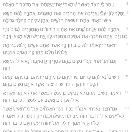
6
וַיִּ֥חַר לִ֖י מְאֹ֑ד כַּאֲשֶׁ֤ר שָׁמַ֙עְתִּי֙ אֶת־זַֽעֲקָתָ֔ם וְאֵ֖ת הַדְּבָרִ֥ים הָאֵֽלֶּה׃
7
וַיִּמָּלֵ֨ךְ לִבִּ֜י עָלַ֗י וָאָרִ֙יבָה֙ אֶת־הַחֹרִ֣ים וְאֶת־הַסְּגָנִ֔ים וָאֹמְרָ֣ה לָהֶ֔ם מַשָּׁ֥א
אִישׁ־בְּאָחִ֖יו אַתֶּ֣ם *נשאים **נֹשִׁ֑ים וָאֶתֵּ֥ן עֲלֵיהֶ֖ם קְהִלָּ֥ה גְדוֹלָֽה׃
8
וָאֹמְרָ֣ה לָהֶ֗ם אֲנַ֣חְנוּ קָ֠נִינוּ אֶת־אַחֵ֨ינוּ הַיְּהוּדִ֜ים הַנִּמְכָּרִ֤ים לַגּוֹיִם֙ כְּדֵ֣י
בָ֔נוּ וְגַם־אַתֶּ֛ם תִּמְכְּר֥וּ אֶת־אֲחֵיכֶ֖ם וְנִמְכְּרוּ־לָ֑נוּ וַֽיַּחֲרִ֔ישׁוּ וְלֹ֥א מָצְא֖וּ דָּבָֽר׃
9
*ויאמר **וָאוֹמַ֕ר לֹא־ט֥וֹב הַדָּבָ֖ר אֲשֶׁר־אַתֶּ֣ם עֹשִׂ֑ים הֲל֞וֹא בְּיִרְאַ֤ת
אֱלֹהֵ֙ינוּ֙ תֵּלֵ֔כוּ מֵחֶרְפַּ֖ת הַגּוֹיִ֥ם אוֹיְבֵֽינוּ׃
10
וְגַם־אֲנִי֙ אַחַ֣י וּנְעָרַ֔י נֹשִׁ֥ים בָּהֶ֖ם כֶּ֣סֶף וְדָגָ֑ן נַֽעַזְבָה־נָּ֖א אֶת־הַמַּשָּׁ֥א
הַזֶּֽה׃
11
הָשִׁיבוּ֩ נָ֨א לָהֶ֜ם כְּהַיּ֗וֹם שְׂדֹתֵיהֶ֛ם כַּרְמֵיהֶ֥ם זֵיתֵיהֶ֖ם וּבָתֵּיהֶ֑ם וּמְאַ֨ת
הַכֶּ֤סֶף וְהַדָּגָן֙ הַתִּיר֣וֹשׁ וְהַיִּצְהָ֔ר אֲשֶׁ֥ר אַתֶּ֖ם נֹשִׁ֥ים בָּהֶֽם׃
12
וַיֹּאמְר֣וּ נָשִׁ֗יב וּמֵהֶם֙ לֹ֣א נְבַקֵּ֔שׁ כֵּ֣ן נַעֲשֶׂ֔ה כַּאֲשֶׁ֖ר אַתָּ֣ה אוֹמֵ֑ר וָאֶקְרָא֙
אֶת־הַכֹּ֣הֲנִ֔ים וָֽאַשְׁבִּיעֵ֔ם לַעֲשׂ֖וֹת כַּדָּבָ֥ר הַזֶּֽה׃
13
גַּם־חָצְנִ֣י נָעַ֗רְתִּי וָֽאֹמְרָ֡ה כָּ֣כָה יְנַעֵ֪ר הָֽאֱלֹהִ֟ים אֶת־כָּל־הָאִישׁ֩ אֲשֶׁ֨ר
לֹֽא־יָקִ֜ים אֶת־הַדָּבָ֣ר הַזֶּ֗ה מִבֵּיתוֹ֙ וּמִ֣יגִיע֔וֹ וְכָ֛כָה יִהְיֶ֥ה נָע֖וּר וָרֵ֑ק וַיֹּאמְר֨וּ
כָֽל־הַקָּהָ֜ל אָמֵ֗ן וַֽיְהַלְלוּ֙ אֶת־יְהוָ֔ה וַיַּ֥עַשׂ הָעָ֖ם כַּדָּבָ֥ר הַזֶּֽה׃
14
גַּ֞ם מִיּ֣וֹם ׀ אֲשֶׁר־צִוָּ֣ה אֹתִ֗י לִהְי֣וֹת פֶּחָם֮ בְּאֶ֣רֶץ יְהוּדָה֒ מִשְּׁנַ֣ת עֶשְׂרִ֗ים