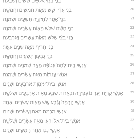
בְּנֵ֣י בִגְוָ֔י אַלְפַּ֖יִם שִׁשִּׁ֥ים וְשִׁבְעָֽה׃
20
בְּנֵ֣י עָדִ֔ין שֵׁ֥שׁ מֵא֖וֹת חֲמִשִּׁ֥ים וַחֲמִשָּֽׁה׃
21
בְּנֵֽי־אָטֵ֥ר לְחִזְקִיָּ֖ה תִּשְׁעִ֥ים וּשְׁמֹנָֽה׃
22
בְּנֵ֣י חָשֻׁ֔ם שְׁלֹ֥שׁ מֵא֖וֹת עֶשְׂרִ֥ים וּשְׁמֹנָֽה׃
23
בְּנֵ֣י בֵצָ֔י שְׁלֹ֥שׁ מֵא֖וֹת עֶשְׂרִ֥ים וְאַרְבָּעָֽה׃
24
בְּנֵ֣י חָרִ֔יף מֵאָ֖ה שְׁנֵ֥ים עָשָֽׂר׃
25
בְּנֵ֥י גִבְע֖וֹן תִּשְׁעִ֥ים וַחֲמִשָּֽׁה׃
26
אַנְשֵׁ֤י בֵֽית־לֶ֙חֶם֙ וּנְטֹפָ֔ה מֵאָ֖ה שְׁמֹנִ֥ים וּשְׁמֹנָֽה׃
27
אַנְשֵׁ֣י עֲנָת֔וֹת מֵאָ֖ה עֶשְׂרִ֥ים וּשְׁמֹנָֽה׃
28
אַנְשֵׁ֥י בֵית־עַזְמָ֖וֶת אַרְבָּעִ֥ים וּשְׁנָֽיִם׃
29
אַנְשֵׁ֨י קִרְיַ֤ת יְעָרִים֙ כְּפִירָ֣ה וּבְאֵר֔וֹת שְׁבַ֥ע מֵא֖וֹת אַרְבָּעִ֥ים וּשְׁלֹשָֽׁה׃
30
אַנְשֵׁ֤י הָֽרָמָה֙ וָגָ֔בַע שֵׁ֥שׁ מֵא֖וֹת עֶשְׂרִ֥ים וְאֶחָֽד׃
31
אַנְשֵׁ֣י מִכְמָ֔ס מֵאָ֖ה וְעֶשְׂרִ֥ים וּשְׁנָֽיִם׃
32
אַנְשֵׁ֤י בֵֽית־אֵל֙ וְהָעָ֔י מֵאָ֖ה עֶשְׂרִ֥ים וּשְׁלֹשָֽׁה׃
33
אַנְשֵׁ֥י נְב֛וֹ אַחֵ֖ר חֲמִשִּׁ֥ים וּשְׁנָֽיִם׃