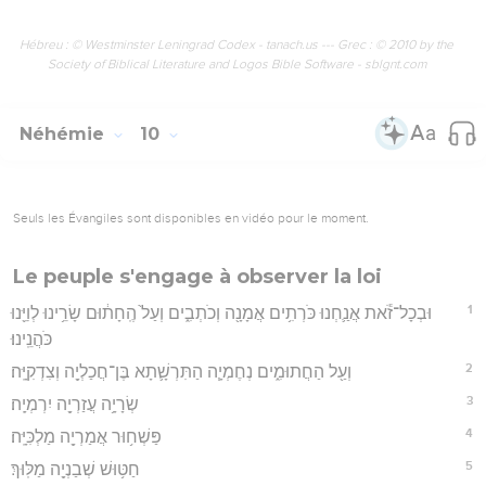
Hébreu : © Westminster Leningrad Codex - tanach.us --- Grec : © 2010 by the
Society of Biblical Literature and Logos Bible Software - sblgnt.com
Néhémie
10
Seuls les Évangiles sont disponibles en vidéo pour le moment.
Le peuple s'engage à observer la loi
1
וּבְכָל־זֹ֕את אֲנַ֛חְנוּ כֹּרְתִ֥ים אֲמָנָ֖ה וְכֹתְבִ֑ים וְעַל֙ הֶֽחָת֔וּם שָׂרֵ֥ינוּ לְוִיֵּ֖נוּ
כֹּהֲנֵֽינוּ׃
2
וְעַ֖ל הַחֲתוּמִ֑ים נְחֶמְיָ֧ה הַתִּרְשָׁ֛תָא בֶּן־חֲכַלְיָ֖ה וְצִדְקִיָּֽה׃
3
שְׂרָיָ֥ה עֲזַרְיָ֖ה יִרְמְיָֽה׃
4
פַּשְׁח֥וּר אֲמַרְיָ֖ה מַלְכִּיָּֽה׃
5
חַטּ֥וּשׁ שְׁבַנְיָ֖ה מַלּֽוּךְ׃