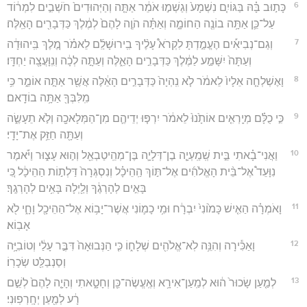
6
כָּת֣וּב בָּ֗הּ בַּגּוֹיִ֤ם נִשְׁמָע֙ וְגַשְׁמ֣וּ אֹמֵ֔ר אַתָּ֤ה וְהַיְּהוּדִים֙ חֹשְׁבִ֣ים לִמְר֔וֹד
עַל־כֵּ֛ן אַתָּ֥ה בוֹנֶ֖ה הַחוֹמָ֑ה וְאַתָּ֗ה הֹוֶ֤ה לָהֶם֙ לְמֶ֔לֶךְ כַּדְּבָרִ֖ים הָאֵֽלֶּה׃
7
וְגַם־נְבִיאִ֡ים הֶעֱמַ֣דְתָּ לִקְרֹא֩ עָלֶ֨יךָ בִֽירוּשָׁלִַ֜ם לֵאמֹ֗ר מֶ֚לֶךְ בִּֽיהוּדָ֔ה
וְעַתָּה֙ יִשָּׁמַ֣ע לַמֶּ֔לֶךְ כַּדְּבָרִ֣ים הָאֵ֑לֶּה וְעַתָּ֣ה לְכָ֔ה וְנִֽוָּעֲצָ֖ה יַחְדָּֽו׃
8
וָאֶשְׁלְחָ֤ה אֵלָיו֙ לֵאמֹ֔ר לֹ֤א נִֽהְיָה֙ כַּדְּבָרִ֣ים הָאֵ֔לֶּה אֲשֶׁ֖ר אַתָּ֣ה אוֹמֵ֑ר כִּ֥י
מִֽלִּבְּךָ֖ אַתָּ֥ה בוֹדָֽאם׃
9
כִּ֣י כֻלָּ֗ם מְיָֽרְאִ֤ים אוֹתָ֙נוּ֙ לֵאמֹ֔ר יִרְפּ֧וּ יְדֵיהֶ֛ם מִן־הַמְּלָאכָ֖ה וְלֹ֣א תֵעָשֶׂ֑ה
וְעַתָּ֖ה חַזֵּ֥ק אֶת־יָדָֽי׃
10
וַאֲנִי־בָ֗אתִי בֵּ֣ית שְֽׁמַֽעְיָ֧ה בֶן־דְּלָיָ֛ה בֶּן־מְהֵֽיטַבְאֵ֖ל וְה֣וּא עָצ֑וּר וַיֹּ֡אמֶר
נִוָּעֵד֩ אֶל־בֵּ֨ית הָאֱלֹהִ֜ים אֶל־תּ֣וֹךְ הַֽהֵיכָ֗ל וְנִסְגְּרָה֙ דַּלְת֣וֹת הַהֵיכָ֔ל כִּ֚י
בָּאִ֣ים לְהָרְגֶ֔ךָ וְלַ֖יְלָה בָּאִ֥ים לְהָרְגֶֽךָ׃
11
וָאֹמְרָ֗ה הַאִ֤ישׁ כָּמ֙וֹנִי֙ יִבְרָ֔ח וּמִ֥י כָמ֛וֹנִי אֲשֶׁר־יָב֥וֹא אֶל־הַהֵיכָ֖ל וָחָ֑י לֹ֖א
אָבֽוֹא׃
12
וָאַכִּ֕ירָה וְהִנֵּ֥ה לֹֽא־אֱלֹהִ֖ים שְׁלָח֑וֹ כִּ֤י הַנְּבוּאָה֙ דִּבֶּ֣ר עָלַ֔י וְטוֹבִיָּ֥ה
וְסַנְבַלַּ֖ט שְׂכָרֽוֹ׃
13
לְמַ֤עַן שָׂכוּר֙ ה֔וּא לְמַֽעַן־אִירָ֥א וְאֶֽעֱשֶׂה־כֵּ֖ן וְחָטָ֑אתִי וְהָיָ֤ה לָהֶם֙ לְשֵׁ֣ם
רָ֔ע לְמַ֖עַן יְחָֽרְפֽוּנִי׃