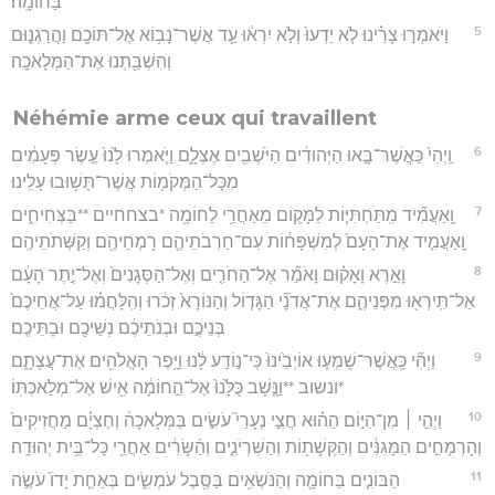
בַּחוֹמָֽה׃
5
וַיֹּאמְר֣וּ צָרֵ֗ינוּ לֹ֤א יֵדְעוּ֙ וְלֹ֣א יִרְא֔וּ עַ֛ד אֲשֶׁר־נָב֥וֹא אֶל־תּוֹכָ֖ם וַהֲרַגְנ֑וּם
וְהִשְׁבַּ֖תְנוּ אֶת־הַמְּלָאכָֽה׃
Néhémie arme ceux qui travaillent
6
וַֽיְהִי֙ כַּאֲשֶׁר־בָּ֣אוּ הַיְּהוּדִ֔ים הַיֹּשְׁבִ֖ים אֶצְלָ֑ם וַיֹּ֤אמְרוּ לָ֙נוּ֙ עֶ֣שֶׂר פְּעָמִ֔ים
מִכָּל־הַמְּקֹמ֖וֹת אֲשֶׁר־תָּשׁ֥וּבוּ עָלֵֽינוּ׃
7
וָֽאַעֲמִ֞יד מִֽתַּחְתִּיּ֧וֹת לַמָּק֛וֹם מֵאַחֲרֵ֥י לַחוֹמָ֖ה *בצחחיים **בַּצְּחִיחִ֑ים
וָֽאַעֲמִ֤יד אֶת־הָעָם֙ לְמִשְׁפָּח֔וֹת עִם־חַרְבֹתֵיהֶ֛ם רָמְחֵיהֶ֖ם וְקַשְּׁתֹתֵיהֶֽם׃
8
וָאֵ֣רֶא וָאָק֗וּם וָאֹמַ֞ר אֶל־הַחֹרִ֤ים וְאֶל־הַסְּגָנִים֙ וְאֶל־יֶ֣תֶר הָעָ֔ם
אַל־תִּֽירְא֖וּ מִפְּנֵיהֶ֑ם אֶת־אֲדֹנָ֞י הַגָּד֤וֹל וְהַנּוֹרָא֙ זְכֹ֔רוּ וְהִֽלָּחֲמ֗וּ עַל־אֲחֵיכֶם֙
בְּנֵיכֶ֣ם וּבְנֹתֵיכֶ֔ם נְשֵׁיכֶ֖ם וּבָתֵּיכֶֽם׃
9
וַיְהִ֞י כַּֽאֲשֶׁר־שָׁמְע֤וּ אוֹיְבֵ֙ינוּ֙ כִּי־נ֣וֹדַֽע לָ֔נוּ וַיָּ֥פֶר הָאֱלֹהִ֖ים אֶת־עֲצָתָ֑ם
*ונשוב **וַנָּ֤שָׁב כֻּלָּ֙נוּ֙ אֶל־הַ֣חוֹמָ֔ה אִ֖ישׁ אֶל־מְלַאכְתּֽוֹ׃
10
וַיְהִ֣י ׀ מִן־הַיּ֣וֹם הַה֗וּא חֲצִ֣י נְעָרַי֮ עֹשִׂ֣ים בַּמְּלָאכָה֒ וְחֶצְיָ֗ם מַחֲזִיקִים֙
וְהָרְמָחִ֣ים הַמָּגִנִּ֔ים וְהַקְּשָׁת֖וֹת וְהַשִּׁרְיֹנִ֑ים וְהַ֨שָּׂרִ֔ים אַחֲרֵ֖י כָּל־בֵּ֥ית יְהוּדָֽה׃
11
הַבּוֹנִ֧ים בַּחוֹמָ֛ה וְהַנֹּשְׂאִ֥ים בַּסֶּ֖בֶל עֹמְשִׂ֑ים בְּאַחַ֤ת יָדוֹ֙ עֹשֶׂ֣ה