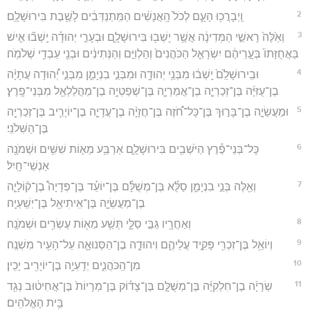
2
וַֽיְבָרֲכ֖וּ הָעָ֑ם לְכֹל֙ הָֽאֲנָשִׁ֔ים הַמִּֽתְנַדְּבִ֔ים לָשֶׁ֖בֶת בִּירוּשָׁלִָֽם׃
3
וְאֵ֙לֶּה֙ רָאשֵׁ֣י הַמְּדִינָ֔ה אֲשֶׁ֥ר יָשְׁב֖וּ בִּירוּשָׁלִָ֑ם וּבְעָרֵ֣י יְהוּדָ֗ה יָֽשְׁב֞וּ אִ֤ישׁ
בַּאֲחֻזָּתוֹ֙ בְּעָ֣רֵיהֶ֔ם יִשְׂרָאֵ֤ל הַכֹּהֲנִים֙ וְהַלְוִיִּ֣ם וְהַנְּתִינִ֔ים וּבְנֵ֖י עַבְדֵ֥י שְׁלֹמֹֽה׃
4
וּבִֽירוּשָׁלִַ֙ם֙ יָֽשְׁב֔וּ מִבְּנֵ֥י יְהוּדָ֖ה וּמִבְּנֵ֣י בִנְיָמִ֑ן מִבְּנֵ֣י יְ֠הוּדָה עֲתָיָ֨ה
בֶן־עֻזִּיָּ֜ה בֶּן־זְכַרְיָ֧ה בֶן־אֲמַרְיָ֛ה בֶּן־שְׁפַטְיָ֥ה בֶן־מַהֲלַלְאֵ֖ל מִבְּנֵי־פָֽרֶץ׃
5
וּמַעֲשֵׂיָ֣ה בֶן־בָּר֣וּךְ בֶּן־כָּל־חֹ֠זֶה בֶּן־חֲזָיָ֨ה בֶן־עֲדָיָ֧ה בֶן־יוֹיָרִ֛יב בֶּן־זְכַרְיָ֖ה
בֶּן־הַשִּׁלֹנִֽי׃
6
כָּל־בְּנֵי־פֶ֕רֶץ הַיֹּשְׁבִ֖ים בִּירוּשָׁלִָ֑ם אַרְבַּ֥ע מֵא֛וֹת שִׁשִּׁ֥ים וּשְׁמֹנָ֖ה
אַנְשֵׁי־חָֽיִל׃
7
וְאֵ֖לֶּה בְּנֵ֣י בִנְיָמִ֑ן סַלֻּ֡א בֶּן־מְשֻׁלָּ֡ם בֶּן־יוֹעֵ֡ד בֶּן־פְּדָיָה֩ בֶן־ק֨וֹלָיָ֧ה
בֶן־מַעֲשֵׂיָ֛ה בֶּן־אִֽיתִיאֵ֖ל בֶּן־יְשַֽׁעְיָֽה׃
8
וְאַחֲרָ֖יו גַּבַּ֣י סַלָּ֑י תְּשַׁ֥ע מֵא֖וֹת עֶשְׂרִ֥ים וּשְׁמֹנָֽה׃
9
וְיוֹאֵ֥ל בֶּן־זִכְרִ֖י פָּקִ֣יד עֲלֵיהֶ֑ם וִיהוּדָ֧ה בֶן־הַסְּנוּאָ֛ה עַל־הָעִ֖יר מִשְׁנֶֽה׃
10
מִן־הַֽכֹּהֲנִ֑ים יְדַֽעְיָ֥ה בֶן־יוֹיָרִ֖יב יָכִֽין׃
11
שְׂרָיָ֨ה בֶן־חִלְקִיָּ֜ה בֶּן־מְשֻׁלָּ֣ם בֶּן־צָד֗וֹק בֶּן־מְרָיוֹת֙ בֶּן־אֲחִיט֔וּב נְגִ֖ד
בֵּ֥ית הָאֱלֹהִֽים׃