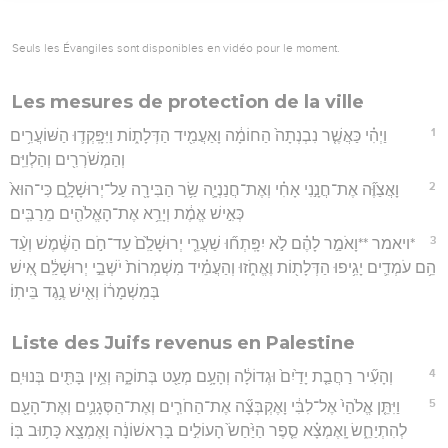
Seuls les Évangiles sont disponibles en vidéo pour le moment.
Les mesures de protection de la ville
1
וַיְהִ֗י כַּאֲשֶׁ֤ר נִבְנְתָה֙ הַחוֹמָ֔ה וָאַעֲמִ֖יד הַדְּלָת֑וֹת וַיִּפָּֽקְד֛וּ הַשּׁוֹעֲרִ֥ים
וְהַמְשֹׁרְרִ֖ים וְהַלְוִיִּֽם׃
2
וָאֲצַוֶּ֞ה אֶת־חֲנָ֣נִי אָחִ֗י וְאֶת־חֲנַנְיָ֛ה שַׂ֥ר הַבִּירָ֖ה עַל־יְרוּשָׁלִָ֑ם כִּי־הוּא֙
כְּאִ֣ישׁ אֱמֶ֔ת וְיָרֵ֥א אֶת־הָאֱלֹהִ֖ים מֵרַבִּֽים׃
3
*ויאמר **וָאֹמַ֣ר לָהֶ֗ם לֹ֣א יִפָּֽתְח֞וּ שַׁעֲרֵ֤י יְרוּשָׁלִַ֙ם֙ עַד־חֹ֣ם הַשֶּׁ֔מֶשׁ וְעַ֨ד
הֵ֥ם עֹמְדִ֛ים יָגִ֥יפוּ הַדְּלָת֖וֹת וֶאֱחֹ֑זוּ וְהַעֲמֵ֗יד מִשְׁמְרוֹת֙ יֹשְׁבֵ֣י יְרוּשָׁלִַ֔ם אִ֚ישׁ
בְּמִשְׁמָר֔וֹ וְאִ֖ישׁ נֶ֥גֶד בֵּיתֽוֹ׃
Liste des Juifs revenus en Palestine
4
וְהָעִ֞יר רַחֲבַ֤ת יָדַ֙יִם֙ וּגְדוֹלָ֔ה וְהָעָ֥ם מְעַ֖ט בְּתוֹכָ֑הּ וְאֵ֥ין בָּתִּ֖ים בְּנוּיִֽם׃
5
וַיִּתֵּ֤ן אֱלֹהַי֙ אֶל־לִבִּ֔י וָאֶקְבְּצָ֞ה אֶת־הַחֹרִ֧ים וְאֶת־הַסְּגָנִ֛ים וְאֶת־הָעָ֖ם
לְהִתְיַחֵ֑שׂ וָֽאֶמְצָ֗א סֵ֤פֶר הַיַּ֙חַשׂ֙ הָעוֹלִ֣ים בָּרִאשׁוֹנָ֔ה וָאֶמְצָ֖א כָּת֥וּב בּֽוֹ׃