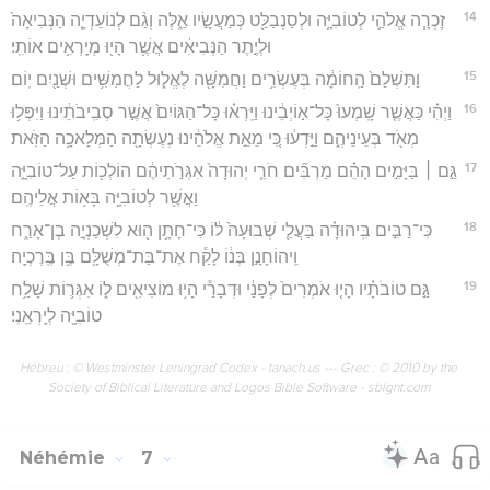
14
זָכְרָ֧ה אֱלֹהַ֛י לְטוֹבִיָּ֥ה וּלְסַנְבַלַּ֖ט כְּמַעֲשָׂ֣יו אֵ֑לֶּה וְגַ֨ם לְנוֹעַדְיָ֤ה הַנְּבִיאָה֙
וּלְיֶ֣תֶר הַנְּבִיאִ֔ים אֲשֶׁ֥ר הָי֖וּ מְיָֽרְאִ֥ים אוֹתִֽי׃
15
וַתִּשְׁלַם֙ הַֽחוֹמָ֔ה בְּעֶשְׂרִ֥ים וַחֲמִשָּׁ֖ה לֶאֱל֑וּל לַחֲמִשִּׁ֥ים וּשְׁנַ֖יִם יֽוֹם׃
16
וַיְהִ֗י כַּאֲשֶׁ֤ר שָֽׁמְעוּ֙ כָּל־א֣וֹיְבֵ֔ינוּ וַיִּֽרְא֗וּ כָּל־הַגּוֹיִם֙ אֲשֶׁ֣ר סְבִֽיבֹתֵ֔ינוּ וַיִּפְּל֥וּ
מְאֹ֖ד בְּעֵינֵיהֶ֑ם וַיֵּ֣דְע֔וּ כִּ֚י מֵאֵ֣ת אֱלֹהֵ֔ינוּ נֶעֶשְׂתָ֖ה הַמְּלָאכָ֥ה הַזֹּֽאת׃
17
גַּ֣ם ׀ בַּיָּמִ֣ים הָהֵ֗ם מַרְבִּ֞ים חֹרֵ֤י יְהוּדָה֙ אִגְּרֹ֣תֵיהֶ֔ם הוֹלְכ֖וֹת עַל־טוֹבִיָּ֑ה
וַאֲשֶׁ֥ר לְטוֹבִיָּ֖ה בָּא֥וֹת אֲלֵיהֶֽם׃
18
כִּי־רַבִּ֣ים בִּֽיהוּדָ֗ה בַּעֲלֵ֤י שְׁבוּעָה֙ ל֔וֹ כִּי־חָתָ֥ן ה֖וּא לִשְׁכַנְיָ֣ה בֶן־אָרַ֑ח
וִֽיהוֹחָנָ֣ן בְּנ֔וֹ לָקַ֕ח אֶת־בַּת־מְשֻׁלָּ֖ם בֶּ֥ן בֶּֽרֶכְיָֽה׃
19
גַּ֣ם טוֹבֹתָ֗יו הָי֤וּ אֹמְרִים֙ לְפָנַ֔י וּדְבָרַ֕י הָי֥וּ מוֹצִיאִ֖ים ל֑וֹ אִגְּר֛וֹת שָׁלַ֥ח
טוֹבִיָּ֖ה לְיָֽרְאֵֽנִי׃
Hébreu : © Westminster Leningrad Codex - tanach.us --- Grec : © 2010 by the
Society of Biblical Literature and Logos Bible Software - sblgnt.com
Néhémie
7