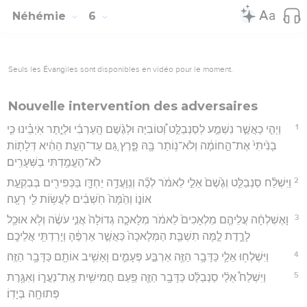
Néhémie
6
Seuls les Évangiles sont disponibles en vidéo pour le moment.
Nouvelle intervention des adversaires
1
וַיְהִ֣י כַאֲשֶׁ֣ר נִשְׁמַ֣ע לְסַנְבַלַּ֣ט וְ֠טוֹבִיָּה וּלְגֶ֨שֶׁם הָֽעַרְבִ֜י וּלְיֶ֣תֶר אֹֽיְבֵ֗ינוּ כִּ֤י
בָנִ֙יתִי֙ אֶת־הַ֣חוֹמָ֔ה וְלֹא־נ֥וֹתַר בָּ֖הּ פָּ֑רֶץ גַּ֚ם עַד־הָעֵ֣ת הַהִ֔יא דְּלָת֖וֹת
לֹא־הֶעֱמַ֥דְתִּי בַשְּׁעָרִֽים׃
2
וַיִּשְׁלַ֨ח סַנְבַלַּ֤ט וְגֶ֙שֶׁם֙ אֵלַ֣י לֵאמֹ֔ר לְכָ֞ה וְנִֽוָּעֲדָ֥ה יַחְדָּ֛ו בַּכְּפִירִ֖ים בְּבִקְעַ֣ת
אוֹנ֑וֹ וְהֵ֙מָּה֙ חֹֽשְׁבִ֔ים לַעֲשׂ֥וֹת לִ֖י רָעָֽה׃
3
וָאֶשְׁלְחָ֨ה עֲלֵיהֶ֤ם מַלְאָכִים֙ לֵאמֹ֔ר מְלָאכָ֤ה גְדוֹלָה֙ אֲנִ֣י עֹשֶׂ֔ה וְלֹ֥א אוּכַ֖ל
לָרֶ֑דֶת לָ֣מָּה תִשְׁבַּ֤ת הַמְּלָאכָה֙ כַּאֲשֶׁ֣ר אַרְפֶּ֔הָ וְיָרַדְתִּ֖י אֲלֵיכֶֽם׃
4
וַיִּשְׁלְח֥וּ אֵלַ֛י כַּדָּבָ֥ר הַזֶּ֖ה אַרְבַּ֣ע פְּעָמִ֑ים וָאָשִׁ֥יב אוֹתָ֖ם כַּדָּבָ֥ר הַזֶּֽה׃
5
וַיִּשְׁלַח֩ אֵלַ֨י סַנְבַלַּ֜ט כַּדָּבָ֥ר הַזֶּ֛ה פַּ֥עַם חֲמִישִׁ֖ית אֶֽת־נַעֲר֑וֹ וְאִגֶּ֥רֶת
פְּתוּחָ֖ה בְּיָדֽוֹ׃