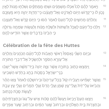
10
וַיֹּ֣אמֶר לָהֶ֡ם לְכוּ֩ אִכְל֨וּ מַשְׁמַנִּ֜ים וּשְׁת֣וּ מַֽמְתַקִּ֗ים וְשִׁלְח֤וּ מָנוֹת֙ לְאֵ֣ין
נָכ֣וֹן ל֔וֹ כִּֽי־קָד֥וֹשׁ הַיּ֖וֹם לַאֲדֹנֵ֑ינוּ וְאַל־תֵּ֣עָצֵ֔בוּ כִּֽי־חֶדְוַ֥ת יְהוָ֖ה הִ֥יא מָֽעֻזְּכֶֽם׃
11
וְהַלְוִיִּ֞ם מַחְשִׁ֤ים לְכָל־הָעָם֙ לֵאמֹ֣ר הַ֔סּוּ כִּ֥י הַיּ֖וֹם קָדֹ֑שׁ וְאַל־תֵּעָצֵֽבוּ׃
12
וַיֵּלְכ֨וּ כָל־הָעָ֜ם לֶאֱכֹ֤ל וְלִשְׁתּוֹת֙ וּלְשַׁלַּ֣ח מָנ֔וֹת וְלַעֲשׂ֖וֹת שִׂמְחָ֣ה גְדוֹלָ֑ה
כִּ֤י הֵבִ֙ינוּ֙ בַּדְּבָרִ֔ים אֲשֶׁ֥ר הוֹדִ֖יעוּ לָהֶֽם׃
Célébration de la fête des Huttes
13
וּבַיּ֣וֹם הַשֵּׁנִ֡י נֶאֶסְפוּ֩ רָאשֵׁ֨י הָאָב֜וֹת לְכָל־הָעָ֗ם הַכֹּֽהֲנִים֙ וְהַלְוִיִּ֔ם
אֶל־עֶזְרָ֖א הַסֹּפֵ֑ר וּלְהַשְׂכִּ֖יל אֶל־דִּבְרֵ֥י הַתּוֹרָֽה׃
14
וַֽיִּמְצְא֖וּ כָּת֣וּב בַּתּוֹרָ֑ה אֲשֶׁ֨ר צִוָּ֤ה יְהוָה֙ בְּיַד־מֹשֶׁ֔ה אֲשֶׁר֩ יֵשְׁב֨וּ
בְנֵֽי־יִשְׂרָאֵ֧ל בַּסֻּכּ֛וֹת בֶּחָ֖ג בַּחֹ֥דֶשׁ הַשְּׁבִיעִֽי׃
15
וַאֲשֶׁ֣ר יַשְׁמִ֗יעוּ וְיַעֲבִ֨ירוּ ק֥וֹל בְּכָל־עָרֵיהֶם֮ וּבִירוּשָׁלִַ֣ם לֵאמֹר֒ צְא֣וּ הָהָ֗ר
וְהָבִ֙יאוּ֙ עֲלֵי־זַ֙יִת֙ וַעֲלֵי־עֵ֣ץ שֶׁ֔מֶן וַעֲלֵ֤י הֲדַס֙ וַעֲלֵ֣י תְמָרִ֔ים וַעֲלֵ֖י עֵ֣ץ עָבֹ֑ת
לַעֲשֹׂ֥ת סֻכֹּ֖ת כַּכָּתֽוּב׃
16
וַיֵּצְא֣וּ הָעָם֮ וַיָּבִיאוּ֒ וַיַּעֲשׂוּ֩ לָהֶ֨ם סֻכּ֜וֹת אִ֤ישׁ עַל־גַּגּוֹ֙ וּבְחַצְרֹ֣תֵיהֶ֔ם
וּבְחַצְר֖וֹת בֵּ֣ית הָאֱלֹהִ֑ים וּבִרְחוֹב֙ שַׁ֣עַר הַמַּ֔יִם וּבִרְח֖וֹב שַׁ֥עַר אֶפְרָֽיִם׃