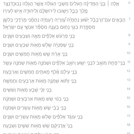
6
אֵ֣לֶּה ׀ בְּנֵ֣י הַמְּדִינָ֗ה הָעֹלִים֙ מִשְּׁבִ֣י הַגּוֹלָ֔ה אֲשֶׁ֣ר הֶגְלָ֔ה נְבוּכַדְנֶצַּ֖ר
מֶ֣לֶךְ בָּבֶ֑ל וַיָּשׁ֧וּבוּ לִֽירוּשָׁלִַ֛ם וְלִיהוּדָ֖ה אִ֥ישׁ לְעִירֽוֹ׃
7
הַבָּאִ֣ים עִם־זְרֻבָּבֶ֗ל יֵשׁ֡וּעַ נְחֶמְיָ֡ה עֲ֠זַרְיָה רַֽעַמְיָ֨ה נַחֲמָ֜נִי מָרְדֳּכַ֥י בִּלְשָׁ֛ן
מִסְפֶּ֥רֶת בִּגְוַ֖י נְח֣וּם בַּעֲנָ֑ה מִסְפַּ֕ר אַנְשֵׁ֖י עַ֥ם יִשְׂרָאֵֽל׃
8
בְּנֵ֣י פַרְעֹ֔שׁ אַלְפַּ֕יִם מֵאָ֖ה וְשִׁבְעִ֥ים וּשְׁנָֽיִם׃
9
בְּנֵ֣י שְׁפַטְיָ֔ה שְׁלֹ֥שׁ מֵא֖וֹת שִׁבְעִ֥ים וּשְׁנָֽיִם׃
10
בְּנֵ֣י אָרַ֔ח שֵׁ֥שׁ מֵא֖וֹת חֲמִשִּׁ֥ים וּשְׁנָֽיִם׃
11
בְּנֵֽי־פַחַ֥ת מוֹאָ֛ב לִבְנֵ֥י יֵשׁ֖וּעַ וְיוֹאָ֑ב אַלְפַּ֕יִם וּשְׁמֹנֶ֥ה מֵא֖וֹת שְׁמֹנָ֥ה עָשָֽׂר׃
12
בְּנֵ֣י עֵילָ֔ם אֶ֕לֶף מָאתַ֖יִם חֲמִשִּׁ֥ים וְאַרְבָּעָֽה׃
13
בְּנֵ֣י זַתּ֔וּא שְׁמֹנֶ֥ה מֵא֖וֹת אַרְבָּעִ֥ים וַחֲמִשָּֽׁה׃
14
בְּנֵ֣י זַכָּ֔י שְׁבַ֥ע מֵא֖וֹת וְשִׁשִּֽׁים׃
15
בְּנֵ֣י בִנּ֔וּי שֵׁ֥שׁ מֵא֖וֹת אַרְבָּעִ֥ים וּשְׁמֹנָֽה׃
16
בְּנֵ֣י בֵבָ֔י שֵׁ֥שׁ מֵא֖וֹת עֶשְׂרִ֥ים וּשְׁמֹנָֽה׃
17
בְּנֵ֣י עַזְגָּ֔ד אַלְפַּ֕יִם שְׁלֹ֥שׁ מֵא֖וֹת עֶשְׂרִ֥ים וּשְׁנָֽיִם׃
18
בְּנֵי֙ אֲדֹ֣נִיקָ֔ם שֵׁ֥שׁ מֵא֖וֹת שִׁשִּׁ֥ים וְשִׁבְעָֽה׃
19