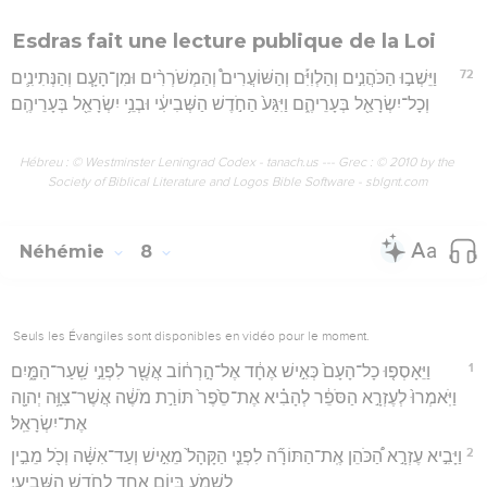
Esdras fait une lecture publique de la Loi
72
וַיֵּשְׁב֣וּ הַכֹּהֲנִ֣ים וְהַלְוִיִּ֡ם וְהַשּׁוֹעֲרִים֩ וְהַמְשֹׁרְרִ֨ים וּמִן־הָעָ֧ם וְהַנְּתִינִ֛ים
וְכָל־יִשְׂרָאֵ֖ל בְּעָרֵיהֶ֑ם וַיִּגַּע֙ הַחֹ֣דֶשׁ הַשְּׁבִיעִ֔י וּבְנֵ֥י יִשְׂרָאֵ֖ל בְּעָרֵיהֶֽם׃
Hébreu : © Westminster Leningrad Codex - tanach.us --- Grec : © 2010 by the
Society of Biblical Literature and Logos Bible Software - sblgnt.com
Néhémie
8
Seuls les Évangiles sont disponibles en vidéo pour le moment.
1
וַיֵּאָסְפ֤וּ כָל־הָעָם֙ כְּאִ֣ישׁ אֶחָ֔ד אֶל־הָ֣רְח֔וֹב אֲשֶׁ֖ר לִפְנֵ֣י שַֽׁעַר־הַמָּ֑יִם
וַיֹּֽאמְרוּ֙ לְעֶזְרָ֣א הַסֹּפֵ֔ר לְהָבִ֗יא אֶת־סֵ֙פֶר֙ תּוֹרַ֣ת מֹשֶׁ֔ה אֲשֶׁר־צִוָּ֥ה יְהוָ֖ה
אֶת־יִשְׂרָאֵֽל׃
2
וַיָּבִ֣יא עֶזְרָ֣א הַ֠כֹּהֵן אֶֽת־הַתּוֹרָ֞ה לִפְנֵ֤י הַקָּהָל֙ מֵאִ֣ישׁ וְעַד־אִשָּׁ֔ה וְכֹ֖ל מֵבִ֣ין
לִשְׁמֹ֑עַ בְּי֥וֹם אֶחָ֖ד לַחֹ֥דֶשׁ הַשְּׁבִיעִֽי׃