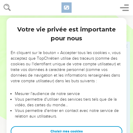
שֵׁנִ֑י סאַחֲרָ֣יו הֶחֱזִ֗יק מְשֻׁלָּם֙ בֶּן־בֶּ֣רֶכְיָ֔ה נֶ֖גֶד נִשְׁכָּתֽוֹ׃
31
*אחרי **אַחֲרָ֣יו הֶחֱזִ֗יק מַלְכִּיָּה֙ בֶּן־הַצֹּ֣רְפִ֔י עַד־בֵּ֥ית הַנְּתִינִ֖ים
וְהָרֹכְלִ֑ים נֶ֚גֶד שַׁ֣עַר הַמִּפְקָ֔ד וְעַ֖ד עֲלִיַּ֥ת הַפִּנָּֽה׃
Hébreu / Grec - Texte original
32
וּבֵ֨ין עֲלִיַּ֤ת הַפִּנָּה֙ לְשַׁ֣עַר הַצֹּ֔אן הֶחֱזִ֥יקוּ הַצֹּרְפִ֖ים וְהָרֹכְלִֽים׃
Votre vie privée est importante
Néhémie
3
pour nous
Les adversaires veulent arrêter les travaux
33
וַיְהִ֞י כַּאֲשֶׁ֧ר שָׁמַ֣ע סַנְבַלַּ֗ט כִּֽי־אֲנַ֤חְנוּ בוֹנִים֙ אֶת־הַ֣חוֹמָ֔ה וַיִּ֣חַר ל֔וֹ
En cliquant sur le bouton « Accepter tous les cookies », vous
acceptez que TopChrétien utilise des traceurs (comme des
וַיִּכְעַ֖ס הַרְבֵּ֑ה וַיַּלְעֵ֖ג עַל־הַיְּהוּדִֽים׃
cookies ou l'identifiant unique de votre compte utilisateur) et
34
וַיֹּ֣אמֶר ׀ לִפְנֵ֣י אֶחָ֗יו וְחֵיל֙ שֹֽׁמְר֔וֹן וַיֹּ֕אמֶר מָ֛ה הַיְּהוּדִ֥ים הָאֲמֵלָלִ֖ים
traite vos données à caractère personnel (comme vos
données de navigation et les informations renseignées dans
עֹשִׂ֑ים הֲיַעַזְב֨וּ לָהֶ֤ם הֲיִזְבָּ֙חוּ֙ הַיְכַלּ֣וּ בַיּ֔וֹם הַיְחַיּ֧וּ אֶת־הָאֲבָנִ֛ים מֵעֲרֵמ֥וֹת
votre compte utilisateur) dans les buts suivants :
הֶעָפָ֖ר וְהֵ֥מָּה שְׂרוּפֽוֹת׃
35
וְטוֹבִיָּ֥ה הָעַמֹּנִ֖י אֶצְל֑וֹ וַיֹּ֗אמֶר גַּ֚ם אֲשֶׁר־הֵ֣ם בּוֹנִ֔ים אִם־יַעֲלֶ֣ה שׁוּעָ֔ל
Mesurer l'audience de notre service
וּפָרַ֖ץ חוֹמַ֥ת אַבְנֵיהֶֽם׃
Vous permettre d'utiliser des services tiers tels que de la
vidéo, des cartes du monde…
36
שְׁמַ֤ע אֱלֹהֵ֙ינוּ֙ כִּֽי־הָיִ֣ינוּ בוּזָ֔ה וְהָשֵׁ֥ב חֶרְפָּתָ֖ם אֶל־רֹאשָׁ֑ם וּתְנֵ֥ם לְבִזָּ֖ה
Vous permettre d'entrer en contact avec notre service de
בְּאֶ֥רֶץ שִׁבְיָֽה׃
relation aux utilisateurs.
37
וְאַל־תְּכַס֙ עַל־עֲוֺנָ֔ם וְחַטָּאתָ֖ם מִלְּפָנֶ֣יךָ אַל־תִּמָּחֶ֑ה כִּ֥י הִכְעִ֖יסוּ לְנֶ֥גֶד
הַבּוֹנִֽים׃
Choisir mes cookies