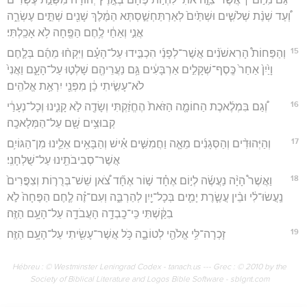
וְ֠עַד שְׁנַ֨ת שְׁלֹשִׁ֤ים וּשְׁתַּ֙יִם֙ לְאַרְתַּחְשַׁ֣סְתְּא הַמֶּ֔לֶךְ שָׁנִ֖ים שְׁתֵּ֣ים עֶשְׂרֵ֑ה
אֲנִ֣י וְאַחַ֔י לֶ֥חֶם הַפֶּ֖חָה לֹ֥א אָכַֽלְתִּי׃
15
וְהַפַּחוֹת֩ הָרִאשֹׁנִ֨ים אֲשֶׁר־לְפָנַ֜י הִכְבִּ֣ידוּ עַל־הָעָ֗ם וַיִּקְח֨וּ מֵהֶ֜ם בְּלֶ֤חֶם
וָיַ֙יִן֙ אַחַר֙ כֶּֽסֶף־שְׁקָלִ֣ים אַרְבָּעִ֔ים גַּ֥ם נַעֲרֵיהֶ֖ם שָׁלְט֣וּ עַל־הָעָ֑ם וַאֲנִי֙
לֹא־עָשִׂ֣יתִי כֵ֔ן מִפְּנֵ֖י יִרְאַ֥ת אֱלֹהִֽים׃
16
וְ֠גַם בִּמְלֶ֜אכֶת הַחוֹמָ֤ה הַזֹּאת֙ הֶחֱזַ֔קְתִּי וְשָׂדֶ֖ה לֹ֣א קָנִ֑ינוּ וְכָל־נְעָרַ֔י
קְבוּצִ֥ים שָׁ֖ם עַל־הַמְּלָאכָֽה׃
17
וְהַיְּהוּדִ֨ים וְהַסְּגָנִ֜ים מֵאָ֧ה וַחֲמִשִּׁ֣ים אִ֗ישׁ וְהַבָּאִ֥ים אֵלֵ֛ינוּ מִן־הַגּוֹיִ֥ם
אֲשֶׁר־סְבִיבֹתֵ֖ינוּ עַל־שֻׁלְחָנִֽי׃
18
וַאֲשֶׁר֩ הָיָ֨ה נַעֲשֶׂ֜ה לְי֣וֹם אֶחָ֗ד שׁ֣וֹר אֶחָ֞ד צֹ֠אן שֵׁשׁ־בְּרֻר֤וֹת וְצִפֳּרִים֙
נַֽעֲשׂוּ־לִ֔י וּבֵ֨ין עֲשֶׂ֧רֶת יָמִ֛ים בְּכָל־יַ֖יִן לְהַרְבֵּ֑ה וְעִם־זֶ֗ה לֶ֤חֶם הַפֶּחָה֙ לֹ֣א
בִקַּ֔שְׁתִּי כִּֽי־כָֽבְדָ֥ה הָעֲבֹדָ֖ה עַל־הָעָ֥ם הַזֶּֽה׃
19
זָכְרָה־לִּ֥י אֱלֹהַ֖י לְטוֹבָ֑ה כֹּ֥ל אֲשֶׁר־עָשִׂ֖יתִי עַל־הָעָ֥ם הַזֶּֽה׃
Hébreu : © Westminster Leningrad Codex - tanach.us --- Grec : © 2010 by the
Society of Biblical Literature and Logos Bible Software - sblgnt.com