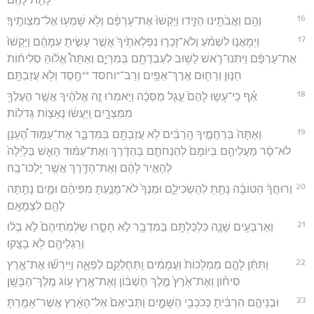
16
וְהֵ֥ם וַאֲבֹתֵ֖ינוּ הֵזִ֑ידוּ וַיַּקְשׁוּ֙ אֶת־עָרְפָּ֔ם וְלֹ֥א שָׁמְע֖וּ אֶל־מִצְוֺתֶֽיךָ׃
17
וַיְמָאֲנ֣וּ לִשְׁמֹ֗עַ וְלֹא־זָכְר֤וּ נִפְלְאֹתֶ֙יךָ֙ אֲשֶׁ֣ר עָשִׂ֣יתָ עִמָּהֶ֔ם וַיַּקְשׁוּ֙
אֶת־עָרְפָּ֔ם וַיִּתְּנוּ־רֹ֛אשׁ לָשׁ֥וּב לְעַבְדֻתָ֖ם בְּמִרְיָ֑ם וְאַתָּה֩ אֱל֨וֹהַּ סְלִיח֜וֹת
חַנּ֧וּן וְרַח֛וּם אֶֽרֶךְ־אַפַּ֥יִם וְרַב־*וחסד **חֶ֖סֶד וְלֹ֥א עֲזַבְתָּֽם׃
18
אַ֗ף כִּֽי־עָשׂ֤וּ לָהֶם֙ עֵ֣גֶל מַסֵּכָ֔ה וַיֹּ֣אמְר֔וּ זֶ֣ה אֱלֹהֶ֔יךָ אֲשֶׁ֥ר הֶעֶלְךָ֖
מִמִּצְרָ֑יִם וַֽיַּעֲשׂ֔וּ נֶאָצ֖וֹת גְּדֹלֽוֹת׃
19
וְאַתָּה֙ בְּרַחֲמֶ֣יךָ הָֽרַבִּ֔ים לֹ֥א עֲזַבְתָּ֖ם בַּמִּדְבָּ֑ר אֶת־עַמּ֣וּד הֶ֠עָנָן
לֹא־סָ֨ר מֵעֲלֵיהֶ֤ם בְּיוֹמָם֙ לְהַנְחֹתָ֣ם בְּהַדֶּ֔רֶךְ וְאֶת־עַמּ֨וּד הָאֵ֤שׁ בְּלַ֙יְלָה֙
לְהָאִ֣יר לָהֶ֔ם וְאֶת־הַדֶּ֖רֶךְ אֲשֶׁ֥ר יֵֽלְכוּ־בָֽהּ׃
20
וְרוּחֲךָ֨ הַטּוֹבָ֔ה נָתַ֖תָּ לְהַשְׂכִּילָ֑ם וּמַנְךָ֙ לֹא־מָנַ֣עְתָּ מִפִּיהֶ֔ם וּמַ֛יִם נָתַ֥תָּה
לָהֶ֖ם לִצְמָאָֽם׃
21
וְאַרְבָּעִ֥ים שָׁנָ֛ה כִּלְכַּלְתָּ֥ם בַּמִּדְבָּ֖ר לֹ֣א חָסֵ֑רוּ שַׂלְמֹֽתֵיהֶם֙ לֹ֣א בָל֔וּ
וְרַגְלֵיהֶ֖ם לֹ֥א בָצֵֽקוּ׃
22
וַתִּתֵּ֨ן לָהֶ֤ם מַמְלָכוֹת֙ וַעֲמָמִ֔ים וַֽתַּחְלְקֵ֖ם לְפֵאָ֑ה וַיִּֽירְשׁ֞וּ אֶת־אֶ֣רֶץ
סִיח֗וֹן וְאֶת־אֶ֙רֶץ֙ מֶ֣לֶךְ חֶשְׁבּ֔וֹן וְאֶת־אֶ֖רֶץ ע֥וֹג מֶֽלֶךְ־הַבָּשָֽׁן׃
23
וּבְנֵיהֶ֣ם הִרְבִּ֔יתָ כְּכֹכְבֵ֖י הַשָּׁמָ֑יִם וַתְּבִיאֵם֙ אֶל־הָאָ֔רֶץ אֲשֶׁר־אָמַ֥רְתָּ