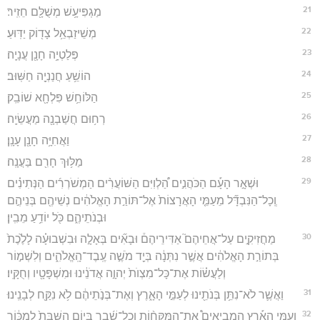
21
מַגְפִּיעָ֥שׁ מְשֻׁלָּ֖ם חֵזִֽיר׃
22
מְשֵׁיזַבְאֵ֥ל צָד֖וֹק יַדּֽוּעַ׃
23
פְּלַטְיָ֥ה חָנָ֖ן עֲנָיָֽה׃
24
הוֹשֵׁ֥עַ חֲנַנְיָ֖ה חַשּֽׁוּב׃
25
הַלּוֹחֵ֥שׁ פִּלְחָ֖א שׁוֹבֵֽק׃
26
רְח֥וּם חֲשַׁבְנָ֖ה מַעֲשֵׂיָֽה׃
27
וַאֲחִיָּ֥ה חָנָ֖ן עָנָֽן׃
28
מַלּ֥וּךְ חָרִ֖ם בַּעֲנָֽה׃
29
וּשְׁאָ֣ר הָעָ֡ם הַכֹּהֲנִ֣ים הַ֠לְוִיִּם הַשּׁוֹעֲרִ֨ים הַמְשֹׁרְרִ֜ים הַנְּתִינִ֗ים
וְֽכָל־הַנִּבְדָּ֞ל מֵעַמֵּ֤י הָאֲרָצוֹת֙ אֶל־תּוֹרַ֣ת הָאֱלֹהִ֔ים נְשֵׁיהֶ֖ם בְּנֵיהֶ֣ם
וּבְנֹתֵיהֶ֑ם כֹּ֖ל יוֹדֵ֥עַ מֵבִֽין׃
30
מַחֲזִיקִ֣ים עַל־אֲחֵיהֶם֮ אַדִּירֵיהֶם֒ וּבָאִ֞ים בְּאָלָ֣ה וּבִשְׁבוּעָ֗ה לָלֶ֙כֶת֙
בְּתוֹרַ֣ת הָאֱלֹהִ֔ים אֲשֶׁ֣ר נִתְּנָ֔ה בְּיַ֖ד מֹשֶׁ֣ה עֶֽבֶד־הָֽאֱלֹהִ֑ים וְלִשְׁמ֣וֹר
וְלַעֲשׂ֗וֹת אֶת־כָּל־מִצְוֺת֙ יְהוָ֣ה אֲדֹנֵ֔ינוּ וּמִשְׁפָּטָ֖יו וְחֻקָּֽיו׃
31
וַאֲשֶׁ֛ר לֹא־נִתֵּ֥ן בְּנֹתֵ֖ינוּ לְעַמֵּ֣י הָאָ֑רֶץ וְאֶת־בְּנֹ֣תֵיהֶ֔ם לֹ֥א נִקַּ֖ח לְבָנֵֽינוּ׃
32
וְעַמֵּ֣י הָאָ֡רֶץ הַֽמְבִיאִים֩ אֶת־הַמַּקָּח֨וֹת וְכָל־שֶׁ֜בֶר בְּי֤וֹם הַשַּׁבָּת֙ לִמְכּ֔וֹר