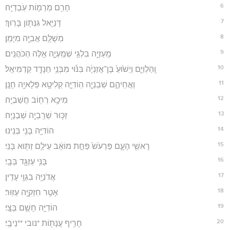
6
חָרִ֥ם מְרֵמ֖וֹת עֹֽבַדְיָֽה׃
7
דָּנִיֵּ֥אל גִּנְּת֖וֹן בָּרֽוּךְ׃
8
מְשֻׁלָּ֥ם אֲבִיָּ֖ה מִיָּמִֽן׃
9
מַֽעַזְיָ֥ה בִלְגַּ֖י שְׁמַֽעְיָ֑ה אֵ֖לֶּה הַכֹּהֲנִֽים׃
10
וְֽהַלְוִיִּ֑ם וְיֵשׁ֙וּעַ֙ בֶּן־אֲזַנְיָ֔ה בִּנּ֕וּי מִבְּנֵ֥י חֵנָדָ֖ד קַדְמִיאֵֽל׃
11
וַאֲחֵיהֶ֑ם שְׁבַנְיָ֧ה הֽוֹדִיָּ֛ה קְלִיטָ֖א פְּלָאיָ֥ה חָנָֽן׃
12
מִיכָ֥א רְח֖וֹב חֲשַׁבְיָֽה׃
13
זַכּ֥וּר שֵׁרֵֽבְיָ֖ה שְׁבַנְיָֽה׃
14
הוֹדִיָּ֥ה בָנִ֖י בְּנִֽינוּ׃
15
רָאשֵׁ֖י הָעָ֑ם פַּרְעֹשׁ֙ פַּחַ֣ת מוֹאָ֔ב עֵילָ֥ם זַתּ֖וּא בָּנִֽי׃
16
בֻּנִּ֥י עַזְגָּ֖ד בֵּבָֽי׃
17
אֲדֹנִיָּ֥ה בִגְוַ֖י עָדִֽין׃
18
אָטֵ֥ר חִזְקִיָּ֖ה עַזּֽוּר׃
19
הוֹדִיָּ֥ה חָשֻׁ֖ם בֵּצָֽי׃
20
חָרִ֥יף עֲנָת֖וֹת *נובי **נֵיבָֽי׃