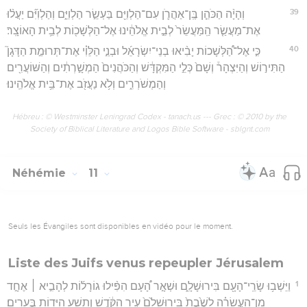
39
וְהָיָ֨ה הַכֹּהֵ֧ן בֶּֽן־אַהֲרֹ֛ן עִם־הַלְוִיִּ֖ם בַּעְשֵׂ֣ר הַלְוִיִּ֑ם וְהַלְוִיִּ֞ם יַעֲל֨וּ
אֶת־מַעֲשַׂ֤ר הַֽמַּעֲשֵׂר֙ לְבֵ֣ית אֱלֹהֵ֔ינוּ אֶל־הַלְּשָׁכ֖וֹת לְבֵ֥ית הָאוֹצָֽר׃
40
כִּ֣י אֶל־הַ֠לְּשָׁכוֹת יָבִ֨יאוּ בְנֵי־יִשְׂרָאֵ֜ל וּבְנֵ֣י הַלֵּוִ֗י אֶת־תְּרוּמַ֣ת הַדָּגָן֮
הַתִּיר֣וֹשׁ וְהַיִּצְהָר֒ וְשָׁם֙ כְּלֵ֣י הַמִּקְדָּ֔שׁ וְהַכֹּהֲנִים֙ הַמְשָׁ֣רְתִ֔ים וְהַשּׁוֹעֲרִ֖ים
וְהַמְשֹׁרְרִ֑ים וְלֹ֥א נַעֲזֹ֖ב אֶת־בֵּ֥ית אֱלֹהֵֽינוּ׃
Hébreu : © Westminster Leningrad Codex - tanach.us --- Grec : © 2010 by the
Society of Biblical Literature and Logos Bible Software - sblgnt.com
Néhémie
11
Seuls les Évangiles sont disponibles en vidéo pour le moment.
Liste des Juifs venus repeupler Jérusalem
1
וַיֵּשְׁב֥וּ שָׂרֵֽי־הָעָ֖ם בִּירוּשָׁלִָ֑ם וּשְׁאָ֣ר הָ֠עָם הִפִּ֨ילוּ גוֹרָל֜וֹת לְהָבִ֣יא ׀ אֶחָ֣ד
מִן־הָעֲשָׂרָ֗ה לָשֶׁ֙בֶת֙ בִּֽירוּשָׁלִַ֙ם֙ עִ֣יר הַקֹּ֔דֶשׁ וְתֵ֥שַׁע הַיָּד֖וֹת בֶּעָרִֽים׃