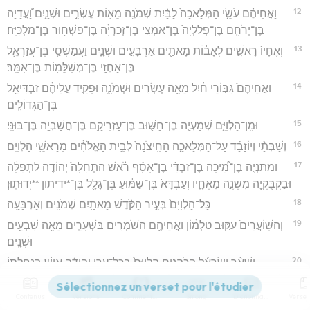
12
וַאֲחֵיהֶ֗ם עֹשֵׂ֤י הַמְּלָאכָה֙ לַבַּ֔יִת שְׁמֹנֶ֥ה מֵא֖וֹת עֶשְׂרִ֣ים וּשְׁנָ֑יִם וַ֠עֲדָיָה
בֶּן־יְרֹחָ֤ם בֶּן־פְּלַלְיָה֙ בֶּן־אַמְצִ֣י בֶן־זְכַרְיָ֔ה בֶּן־פַּשְׁח֖וּר בֶּן־מַלְכִּיָּֽה׃
13
וְאֶחָיו֙ רָאשִׁ֣ים לְאָב֔וֹת מָאתַ֖יִם אַרְבָּעִ֣ים וּשְׁנָ֑יִם וַעֲמַשְׁסַ֧י בֶּן־עֲזַרְאֵ֛ל
בֶּן־אַחְזַ֥י בֶּן־מְשִׁלֵּמ֖וֹת בֶּן־אִמֵּֽר׃
14
וַאֲחֵיהֶם֙ גִּבּ֣וֹרֵי חַ֔יִל מֵאָ֖ה עֶשְׂרִ֣ים וּשְׁמֹנָ֑ה וּפָקִ֣יד עֲלֵיהֶ֔ם זַבְדִּיאֵ֖ל
בֶּן־הַגְּדוֹלִֽים׃
15
וּמִֽן־הַלְוִיִּ֑ם שְׁמַעְיָ֧ה בֶן־חַשּׁ֛וּב בֶּן־עַזְרִיקָ֥ם בֶּן־חֲשַׁבְיָ֖ה בֶּן־בּוּנִּֽי׃
16
וְשַׁבְּתַ֨י וְיוֹזָבָ֜ד עַל־הַמְּלָאכָ֤ה הַחִֽיצֹנָה֙ לְבֵ֣ית הָאֱלֹהִ֔ים מֵרָאשֵׁ֖י הַלְוִיִּֽם׃
17
וּמַתַּנְיָ֣ה בֶן־מִ֠יכָה בֶּן־זַבְדִּ֨י בֶן־אָסָ֜ף רֹ֗אשׁ הַתְּחִלָּה֙ יְהוֹדֶ֣ה לַתְּפִלָּ֔ה
וּבַקְבֻּקְיָ֖ה מִשְׁנֶ֣ה מֵאֶחָ֑יו וְעַבְדָּא֙ בֶּן־שַׁמּ֔וּעַ בֶּן־גָּלָ֖ל בֶּן־*ידיתון **יְדוּתֽוּן׃
18
כָּל־הַלְוִיִּם֙ בְּעִ֣יר הַקֹּ֔דֶשׁ מָאתַ֖יִם שְׁמֹנִ֥ים וְאַרְבָּעָֽה׃
19
וְהַשּֽׁוֹעֲרִים֙ עַקּ֣וּב טַלְמ֔וֹן וַאֲחֵיהֶ֖ם הַשֹּׁמְרִ֣ים בַּשְּׁעָרִ֑ים מֵאָ֖ה שִׁבְעִ֥ים
וּשְׁנָֽיִם׃
20
וּשְׁאָ֨ר יִשְׂרָאֵ֜ל הַכֹּהֲנִ֤ים הַלְוִיִּם֙ בְּכָל־עָרֵ֣י יְהוּדָ֔ה אִ֖ישׁ בְּנַחֲלָתֽוֹ׃
21
וְהַנְּתִינִ֖ים יֹשְׁבִ֣ים בָּעֹ֑פֶל וְצִיחָ֥א וְגִשְׁפָּ֖א עַל־הַנְּתִינִֽים׃
Contenus
Versions
Commentaires
Strong
Dictionnaire
22
וּפְקִ֤יד הַלְוִיִּם֙ בִּיר֣וּשָׁלִַ֔ם עֻזִּ֤י בֶן־בָּנִי֙ בֶּן־חֲשַׁבְיָ֔ה בֶּן־מַתַּנְיָ֖ה בֶּן־מִיכָ֑א