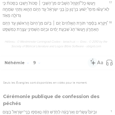
17
וַיַּֽעֲשׂ֣וּ כָֽל־הַ֠קָּהָל הַשָּׁבִ֨ים מִן־הַשְּׁבִ֥י ׀ סֻכּוֹת֮ וַיֵּשְׁב֣וּ בַסֻּכּוֹת֒ כִּ֣י
לֹֽא־עָשׂ֡וּ מִימֵי֩ יֵשׁ֨וּעַ בִּן־נ֥וּן כֵּן֙ בְּנֵ֣י יִשְׂרָאֵ֔ל עַ֖ד הַיּ֣וֹם הַה֑וּא וַתְּהִ֥י שִׂמְחָ֖ה
גְּדוֹלָ֥ה מְאֹֽד׃
18
וַ֠יִּקְרָא בְּסֵ֨פֶר תּוֹרַ֤ת הָאֱלֹהִים֙ י֣וֹם ׀ בְּי֔וֹם מִן־הַיּוֹם֙ הָֽרִאשׁ֔וֹן עַ֖ד הַיּ֣וֹם
הָאַחֲר֑וֹן וַיַּֽעֲשׂוּ־חָג֙ שִׁבְעַ֣ת יָמִ֔ים וּבַיּ֧וֹם הַשְּׁמִינִ֛י עֲצֶ֖רֶת כַּמִּשְׁפָּֽט׃
Hébreu : © Westminster Leningrad Codex - tanach.us --- Grec : © 2010 by the
Society of Biblical Literature and Logos Bible Software - sblgnt.com
Néhémie
9
Seuls les Évangiles sont disponibles en vidéo pour le moment.
Cérémonie publique de confession des
péchés
1
וּבְיוֹם֩ עֶשְׂרִ֨ים וְאַרְבָּעָ֜ה לַחֹ֣דֶשׁ הַזֶּ֗ה נֶאֶסְפ֤וּ בְנֵֽי־יִשְׂרָאֵל֙ בְּצ֣וֹם