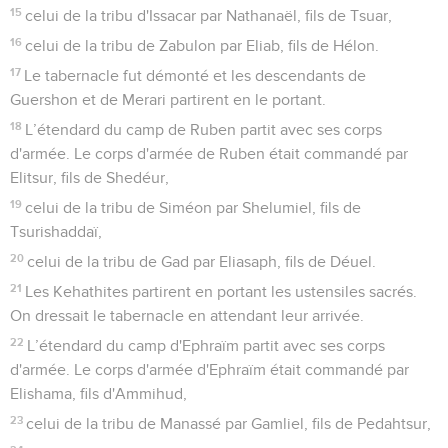
15
celui de la tribu d'Issacar par Nathanaël, fils de Tsuar,
16
celui de la tribu de Zabulon par Eliab, fils de Hélon.
17
Le tabernacle fut démonté et les descendants de
Guershon et de Merari partirent en le portant.
18
L’étendard du camp de Ruben partit avec ses corps
d'armée. Le corps d'armée de Ruben était commandé par
Elitsur, fils de Shedéur,
19
celui de la tribu de Siméon par Shelumiel, fils de
Tsurishaddaï,
20
celui de la tribu de Gad par Eliasaph, fils de Déuel.
21
Les Kehathites partirent en portant les ustensiles sacrés.
On dressait le tabernacle en attendant leur arrivée.
22
L’étendard du camp d'Ephraïm partit avec ses corps
d'armée. Le corps d'armée d'Ephraïm était commandé par
Elishama, fils d'Ammihud,
23
celui de la tribu de Manassé par Gamliel, fils de Pedahtsur,