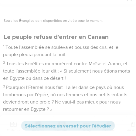
Seuls les Évangiles sont disponibles en vidéo pour le moment.
Le peuple refuse d'entrer en Canaan
1
Toute l'assemblée se souleva et poussa des cris, et le
peuple pleura pendant la nuit.
2
Tous les Israélites murmurèrent contre Moïse et Aaron, et
toute l'assemblée leur dit : « Si seulement nous étions morts
en Egypte ou dans ce désert !
3
Pourquoi l'Eternel nous fait-il aller dans ce pays où nous
tomberons par l'épée, où nos femmes et nos petits enfants
deviendront une proie ? Ne vaut-il pas mieux pour nous
retourner en Egypte ? »
4
Et ils se dirent l'un à l'autre : « Nommons un chef et
retournons en Egypte. »
Contenus
Versions
Commentaires
Strong
Dictionnaire
5
Moïse et Aaron tombèrent le visage contre terre devant