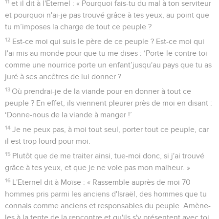
11
et il dit à l'Eternel : « Pourquoi fais-tu du mal à ton serviteur
et pourquoi n'ai-je pas trouvé grâce à tes yeux, au point que
tu m’imposes la charge de tout ce peuple ?
12
Est-ce moi qui suis le père de ce peuple ? Est-ce moi qui
l'ai mis au monde pour que tu me dises : ‘Porte-le contre toi
comme une nourrice porte un enfant’jusqu'au pays que tu as
juré à ses ancêtres de lui donner ?
13
Où prendrai-je de la viande pour en donner à tout ce
peuple ? En effet, ils viennent pleurer près de moi en disant :
‘Donne-nous de la viande à manger !’
14
Je ne peux pas, à moi tout seul, porter tout ce peuple, car
il est trop lourd pour moi.
15
Plutôt que de me traiter ainsi, tue-moi donc, si j'ai trouvé
grâce à tes yeux, et que je ne voie pas mon malheur. »
16
L'Eternel dit à Moïse : « Rassemble auprès de moi 70
hommes pris parmi les anciens d'Israël, des hommes que tu
connais comme anciens et responsables du peuple. Amène-
les à la tente de la rencontre et qu'ils s'y présentent avec toi.