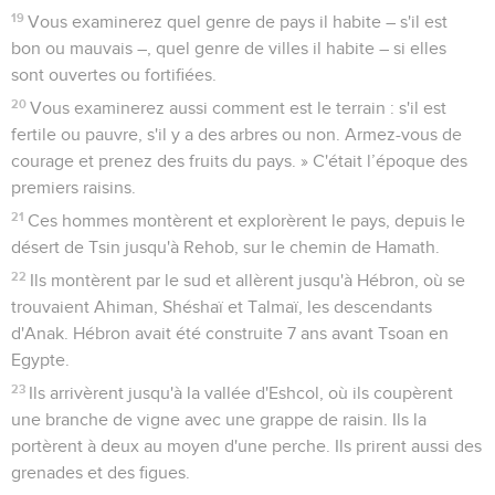
19
Vous examinerez quel genre de pays il habite – s'il est
bon ou mauvais –, quel genre de villes il habite – si elles
sont ouvertes ou fortifiées.
20
Vous examinerez aussi comment est le terrain : s'il est
fertile ou pauvre, s'il y a des arbres ou non. Armez-vous de
courage et prenez des fruits du pays. » C'était l’époque des
premiers raisins.
21
Ces hommes montèrent et explorèrent le pays, depuis le
désert de Tsin jusqu'à Rehob, sur le chemin de Hamath.
22
Ils montèrent par le sud et allèrent jusqu'à Hébron, où se
trouvaient Ahiman, Shéshaï et Talmaï, les descendants
d'Anak. Hébron avait été construite 7 ans avant Tsoan en
Egypte.
23
Ils arrivèrent jusqu'à la vallée d'Eshcol, où ils coupèrent
une branche de vigne avec une grappe de raisin. Ils la
portèrent à deux au moyen d'une perche. Ils prirent aussi des
grenades et des figues.