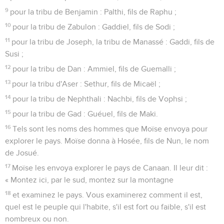
9
pour la tribu de Benjamin : Palthi, fils de Raphu ;
10
pour la tribu de Zabulon : Gaddiel, fils de Sodi ;
11
pour la tribu de Joseph, la tribu de Manassé : Gaddi, fils de
Susi ;
12
pour la tribu de Dan : Ammiel, fils de Guemalli ;
13
pour la tribu d'Aser : Sethur, fils de Micaël ;
14
pour la tribu de Nephthali : Nachbi, fils de Vophsi ;
15
pour la tribu de Gad : Guéuel, fils de Maki.
16
Tels sont les noms des hommes que Moïse envoya pour
explorer le pays. Moïse donna à Hosée, fils de Nun, le nom
de Josué.
17
Moïse les envoya explorer le pays de Canaan. Il leur dit :
« Montez ici, par le sud, montez sur la montagne
18
et examinez le pays. Vous examinerez comment il est,
quel est le peuple qui l'habite, s'il est fort ou faible, s'il est
nombreux ou non.