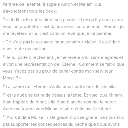
l'entrée de la tente. Il appela Aaron et Miriam, qui
s'avancèrent tous les deux,
6
et il dit : « Ecoutez bien mes paroles ! Lorsqu'il y aura parmi
vous un prophète, c'est dans une vision que moi, l'Eternel, je
me révélerai à lui, c'est dans un rêve que je lui parlerai.
7
Ce n’est pas le cas avec *mon serviteur Moïse. Il est fidèle
dans toute ma maison.
8
Je lui parle directement, je me révèle à lui sans énigmes et
il voit une représentation de l'Eternel. Comment se fait-il que
vous n’ayez pas eu peur de parler contre mon serviteur
Moïse ? »
9
La colère de l'Eternel s'enflamma contre eux. Il s'en alla,
10
et la nuée se retira de dessus la tente. Et voici que Miriam
était frappée de lèpre, elle était blanche comme la neige.
Aaron se tourna vers Miriam et vit qu’elle avait la lèpre.
11
Alors il dit à Moïse : « De grâce, mon seigneur, ne nous fais
pas supporter les conséquences du péché que nous avons