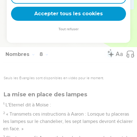
les dons pour la dédicace de l'autel, une fois qu'on l'eut
consacré par onction.
Accepter tous les cookies
89
Lorsque Moïse entrait dans la tente de la rencontre pour
parler avec l'Eternel, il entendait la voix lui parler du haut du
Tout refuser
couvercle placé sur l'arche du témoignage entre les deux
chérubins. Et il parlait avec l'Eternel.
Nombres
8
Seuls les Évangiles sont disponibles en vidéo pour le moment.
La mise en place des lampes
1
L'Eternel dit à Moïse :
2
« Transmets ces instructions à Aaron : Lorsque tu placeras
les lampes sur le chandelier, les sept lampes devront éclairer
en face. »
3