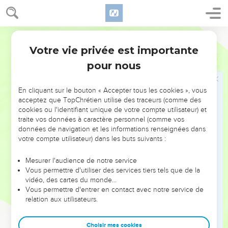
boucs et 5 agneaux d'un an. Telle fut l'offrande d'Ahira, fils
d'Enan.
Segond 21
84
Tels furent les dons des princes d'Israël pour la dédicace
Votre vie privée est importante
de l'autel, le jour où on le consacra par onction : 12 plats en
Nombres
7
argent, 12 bassins en argent, 12 coupes en or.
pour nous
85
Chaque plat en argent pesait un kilo et 300 grammes et
chaque bassin pesait 700 grammes, ce qui fit pour l'argent
En cliquant sur le bouton « Accepter tous les cookies », vous
acceptez que TopChrétien utilise des traceurs (comme des
de ces ustensiles un total de 24 kilos d’après la valeur étalon
cookies ou l'identifiant unique de votre compte utilisateur) et
du sanctuaire.
traite vos données à caractère personnel (comme vos
86
Les 12 coupes en or pleines de parfum, à 100 grammes la
données de navigation et les informations renseignées dans
votre compte utilisateur) dans les buts suivants :
coupe d’après la valeur étalon du sanctuaire, firent pour l'or
des coupes un total de 1200 grammes.
Mesurer l'audience de notre service
87
Total des animaux pour l'holocauste : 12 taureaux, 12
Vous permettre d'utiliser des services tiers tels que de la
vidéo, des cartes du monde…
béliers, 12 agneaux d'un an, avec les offrandes qui les
Vous permettre d'entrer en contact avec notre service de
accompagnaient. 12 boucs pour le sacrifice d'expiation.
relation aux utilisateurs.
88
Total des animaux pour le sacrifice de communion : 24
bœufs, 60 béliers, 60 boucs, 60 agneaux d'un an. Tels furent
Choisir mes cookies