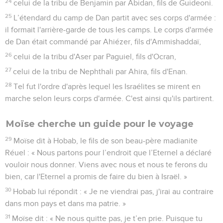
24
celui de la tribu de Benjamin par Abidan, fils de Guideoni.
25
L’étendard du camp de Dan partit avec ses corps d'armée :
il formait l'arrière-garde de tous les camps. Le corps d'armée
de Dan était commandé par Ahiézer, fils d'Ammishaddaï,
26
celui de la tribu d'Aser par Paguiel, fils d'Ocran,
27
celui de la tribu de Nephthali par Ahira, fils d'Enan.
28
Tel fut l'ordre d'après lequel les Israélites se mirent en
marche selon leurs corps d'armée. C'est ainsi qu'ils partirent.
Moïse cherche un guide pour le voyage
29
Moïse dit à Hobab, le fils de son beau-père madianite
Réuel : « Nous partons pour l’endroit que l’Eternel a déclaré
vouloir nous donner. Viens avec nous et nous te ferons du
bien, car l'Eternel a promis de faire du bien à Israël. »
30
Hobab lui répondit : « Je ne viendrai pas, j'irai au contraire
dans mon pays et dans ma patrie. »
31
Moïse dit : « Ne nous quitte pas, je t’en prie. Puisque tu