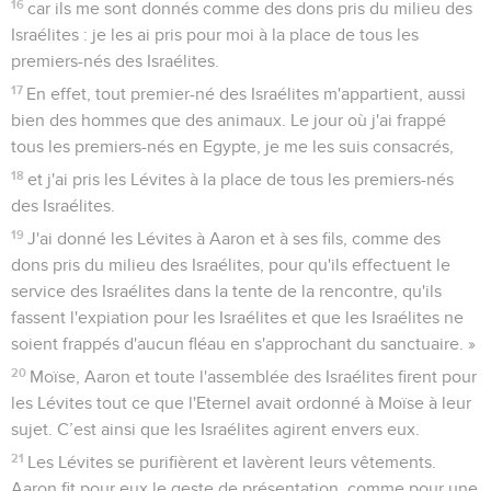
16
car ils me sont donnés comme des dons pris du milieu des
Israélites : je les ai pris pour moi à la place de tous les
premiers-nés des Israélites.
17
En effet, tout premier-né des Israélites m'appartient, aussi
bien des hommes que des animaux. Le jour où j'ai frappé
tous les premiers-nés en Egypte, je me les suis consacrés,
18
et j'ai pris les Lévites à la place de tous les premiers-nés
des Israélites.
19
J'ai donné les Lévites à Aaron et à ses fils, comme des
dons pris du milieu des Israélites, pour qu'ils effectuent le
service des Israélites dans la tente de la rencontre, qu'ils
fassent l'expiation pour les Israélites et que les Israélites ne
soient frappés d'aucun fléau en s'approchant du sanctuaire. »
20
Moïse, Aaron et toute l'assemblée des Israélites firent pour
les Lévites tout ce que l'Eternel avait ordonné à Moïse à leur
sujet. C’est ainsi que les Israélites agirent envers eux.
21
Les Lévites se purifièrent et lavèrent leurs vêtements.
Aaron fit pour eux le geste de présentation, comme pour une