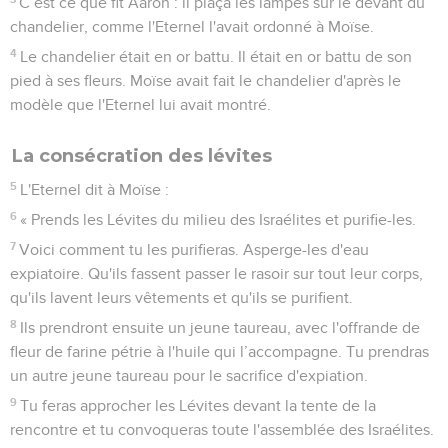
C’est ce que fit Aaron : il plaça les lampes sur le devant du
chandelier, comme l'Eternel l'avait ordonné à Moïse.
4
Le chandelier était en or battu. Il était en or battu de son
pied à ses fleurs. Moïse avait fait le chandelier d'après le
modèle que l'Eternel lui avait montré.
La consécration des lévites
5
L'Eternel dit à Moïse :
6
« Prends les Lévites du milieu des Israélites et purifie-les.
7
Voici comment tu les purifieras. Asperge-les d'eau
expiatoire. Qu'ils fassent passer le rasoir sur tout leur corps,
qu'ils lavent leurs vêtements et qu'ils se purifient.
8
Ils prendront ensuite un jeune taureau, avec l'offrande de
fleur de farine pétrie à l'huile qui l’accompagne. Tu prendras
un autre jeune taureau pour le sacrifice d'expiation.
9
Tu feras approcher les Lévites devant la tente de la
rencontre et tu convoqueras toute l'assemblée des Israélites.