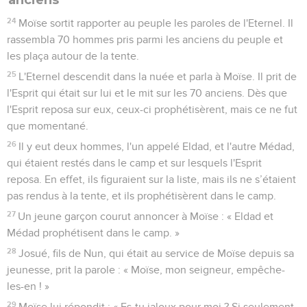
24
Moïse sortit rapporter au peuple les paroles de l'Eternel. Il
rassembla 70 hommes pris parmi les anciens du peuple et
les plaça autour de la tente.
25
L'Eternel descendit dans la nuée et parla à Moïse. Il prit de
l'Esprit qui était sur lui et le mit sur les 70 anciens. Dès que
l'Esprit reposa sur eux, ceux-ci prophétisèrent, mais ce ne fut
que momentané.
26
Il y eut deux hommes, l'un appelé Eldad, et l'autre Médad,
qui étaient restés dans le camp et sur lesquels l'Esprit
reposa. En effet, ils figuraient sur la liste, mais ils ne s’étaient
pas rendus à la tente, et ils prophétisèrent dans le camp.
27
Un jeune garçon courut annoncer à Moïse : « Eldad et
Médad prophétisent dans le camp. »
28
Josué, fils de Nun, qui était au service de Moïse depuis sa
jeunesse, prit la parole : « Moïse, mon seigneur, empêche-
les-en ! »
29
Moïse lui répondit : « Es-tu jaloux pour moi ? Si seulement