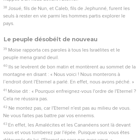
38
Josué, fils de Nun, et Caleb, fils de Jephunné, furent les
seuls à rester en vie parmi les hommes partis explorer le
pays.
Le peuple désobéit de nouveau
39
Moïse rapporta ces paroles à tous les Israélites et le
peuple mena grand deuil.
40
Ils se levèrent de bon matin et montèrent au sommet de la
montagne en disant : « Nous voici ! Nous monterons à
l’endroit dont l'Eternel a parlé. En effet, nous avons péché. »
41
Moïse dit : « Pourquoi enfreignez-vous l'ordre de l'Eternel ?
Cela ne réussira pas.
42
Ne montez pas, car l'Eternel n'est pas au milieu de vous.
Ne vous faites pas battre par vos ennemis.
43
En effet, les Amalécites et les Cananéens sont là devant
vous et vous tomberez par l'épée. Puisque vous vous êtes
détournés de lui, l'Eternel ne sera pas avec vous. »