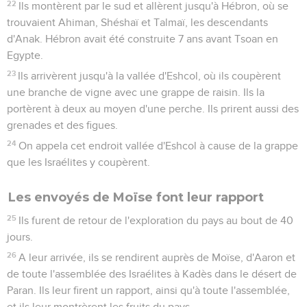
22
Ils montèrent par le sud et allèrent jusqu'à Hébron, où se
trouvaient Ahiman, Shéshaï et Talmaï, les descendants
d'Anak. Hébron avait été construite 7 ans avant Tsoan en
Egypte.
23
Ils arrivèrent jusqu'à la vallée d'Eshcol, où ils coupèrent
une branche de vigne avec une grappe de raisin. Ils la
portèrent à deux au moyen d'une perche. Ils prirent aussi des
grenades et des figues.
24
On appela cet endroit vallée d'Eshcol à cause de la grappe
que les Israélites y coupèrent.
Les envoyés de Moïse font leur rapport
25
Ils furent de retour de l'exploration du pays au bout de 40
jours.
26
A leur arrivée, ils se rendirent auprès de Moïse, d'Aaron et
de toute l'assemblée des Israélites à Kadès dans le désert de
Paran. Ils leur firent un rapport, ainsi qu'à toute l'assemblée,
et ils leur montrèrent les fruits du pays.