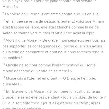
vous n’ayez pas eu peur de parler contre mon serviteur
Moïse ? »
9
La colère de l'Eternel s'enflamma contre eux. Il s'en alla,
10
et la nuée se retira de dessus la tente. Et voici que Miriam
était frappée de lèpre, elle était blanche comme la neige.
Aaron se tourna vers Miriam et vit qu’elle avait la lèpre.
11
Alors il dit à Moïse : « De grâce, mon seigneur, ne nous fais
pas supporter les conséquences du péché que nous avons
eu la folie de commettre et dont nous nous sommes rendus
coupables !
12
Qu'elle ne soit pas comme l'enfant mort-né qui sort à
moitié décharné du ventre de sa mère ! »
13
Moïse cria à l'Eternel en disant : « O Dieu, je t’en prie,
guéris-la ! »
14
Et l'Eternel dit à Moïse : « Si son père lui avait craché au
visage, ne serait-elle pas pendant 7 jours un objet de honte ?
Qu'elle soit enfermée 7 jours à l’extérieur du camp ; après
quoi, on l’y réintégrera. »