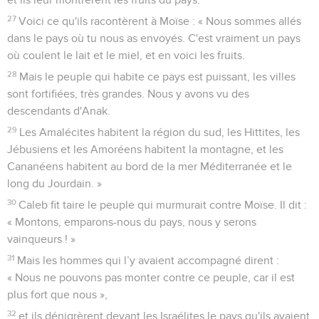
27
Voici ce qu'ils racontèrent à Moïse : « Nous sommes allés
dans le pays où tu nous as envoyés. C'est vraiment un pays
où coulent le lait et le miel, et en voici les fruits.
28
Mais le peuple qui habite ce pays est puissant, les villes
sont fortifiées, très grandes. Nous y avons vu des
descendants d'Anak.
29
Les Amalécites habitent la région du sud, les Hittites, les
Jébusiens et les Amoréens habitent la montagne, et les
Cananéens habitent au bord de la mer Méditerranée et le
long du Jourdain. »
30
Caleb fit taire le peuple qui murmurait contre Moïse. Il dit :
« Montons, emparons-nous du pays, nous y serons
vainqueurs ! »
31
Mais les hommes qui l’y avaient accompagné dirent :
« Nous ne pouvons pas monter contre ce peuple, car il est
plus fort que nous »,
32
et ils dénigrèrent devant les Israélites le pays qu'ils avaient