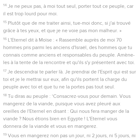
14
Je ne peux pas, à moi tout seul, porter tout ce peuple, car
il est trop lourd pour moi.
15
Plutôt que de me traiter ainsi, tue-moi donc, si j'ai trouvé
grâce à tes yeux, et que je ne voie pas mon malheur. »
16
L'Eternel dit à Moïse : « Rassemble auprès de moi 70
hommes pris parmi les anciens d'Israël, des hommes que tu
connais comme anciens et responsables du peuple. Amène-
les à la tente de la rencontre et qu'ils s'y présentent avec toi.
17
Je descendrai te parler là. Je prendrai de l'Esprit qui est sur
toi et je le mettrai sur eux, afin qu'ils portent la charge du
peuple avec toi et que tu ne la portes pas tout seul.
18
Tu diras au peuple : ‘Consacrez-vous pour demain. Vous
mangerez de la viande, puisque vous avez pleuré aux
oreilles de l'Eternel en disant : Qui nous fera manger de la
viande ? Nous étions bien en Egypte ! L'Eternel vous
donnera de la viande et vous en mangerez.
19
Vous en mangerez non pas un jour, ni 2 jours, ni 5 jours, ni