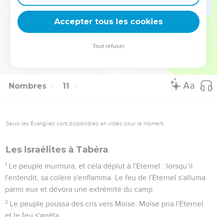
le jour lorsqu'ils partaient du camp.
35
Quand l'arche partait, Moïse disait : * « Lève-toi, Eternel, et
Accepter tous les cookies
que tes ennemis soient dispersés ! Que ceux qui te
détestent prennent la fuite devant toi ! »
Tout refuser
36
Et quand on la posait, il disait : « Reviens, Eternel, vers les
dizaines et dizaines de milliers d'Israël ! »
Nombres
11
Seuls les Évangiles sont disponibles en vidéo pour le moment.
Les Israélites à Tabéra
1
Le peuple murmura, et cela déplut à l'Eternel : lorsqu’il
l'entendit, sa colère s'enflamma. Le feu de l'Eternel s'alluma
parmi eux et dévora une extrémité du camp.
2
Le peuple poussa des cris vers Moïse. Moïse pria l'Eternel
et le feu s'arrêta.