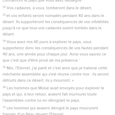
connaîtront le pays que vous avez dédaigné.
32
Vos cadavres, à vous, tomberont dans le désert,
33
et vos enfants seront nomades pendant 40 ans dans le
désert. Ils supporteront les conséquences de vos infidélités
jusqu'à ce que tous vos cadavres soient tombés dans le
désert.
34
Vous avez mis 40 jours à explorer le pays, vous
supporterez donc les conséquences de vos fautes pendant
40 ans, une année pour chaque jour. Ainsi vous saurez ce
que c'est que d'être privé de ma présence.’
35
Moi, l'Eternel, j'ai parlé et c'est ainsi que je traiterai cette
méchante assemblée qui s'est réunie contre moi : ils seront
détruits dans ce désert, ils y mourront. »
36
Les hommes que Moïse avait envoyés pour explorer le
pays et qui, à leur retour, avaient fait murmurer toute
l'assemblée contre lui en dénigrant le pays,
37
ces hommes qui avaient dénigré le pays moururent
frappés d'un fléau devant l'Eternel.