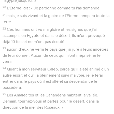
l'Egypte jusqu'ici. »
20
L'Eternel dit : « Je pardonne comme tu l'as demandé,
21
mais je suis vivant et la gloire de l'Eternel remplira toute la
terre.
22
Ces hommes ont vu ma gloire et les signes que j'ai
accomplis en Egypte et dans le désert, ils m'ont provoqué
déjà 10 fois et ne m’ont pas écouté :
23
aucun d’eux ne verra le pays que j'ai juré à leurs ancêtres
de leur donner. Aucun de ceux qui m'ont méprisé ne le
verra.
24
Quant à mon serviteur Caleb, parce qu’il a été animé d'un
autre esprit et qu'il a pleinement suivi ma voie, je le ferai
entrer dans le pays où il est allé et sa descendance le
possédera.
25
Les Amalécites et les Cananéens habitent la vallée.
Demain, tournez-vous et partez pour le désert, dans la
direction de la mer des Roseaux. »