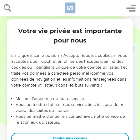
Moïse cherche un guide pour le voyage
29
Moïse dit à Hobab, le fils de son beau-père madianite
Réuel : « Nous partons pour l’endroit que l’Eternel a déclaré
Segond 21
vouloir nous donner. Viens avec nous et nous te ferons du
Votre vie privée est importante
Nombres
10
bien, car l'Eternel a promis de faire du bien à Israël. »
pour nous
30
Hobab lui répondit : « Je ne viendrai pas, j'irai au contraire
dans mon pays et dans ma patrie. »
En cliquant sur le bouton « Accepter tous les cookies », vous
31
Moïse dit : « Ne nous quitte pas, je t’en prie. Puisque tu
acceptez que TopChrétien utilise des traceurs (comme des
cookies ou l'identifiant unique de votre compte utilisateur) et
connais les endroits où nous campons dans le désert, tu
traite vos données à caractère personnel (comme vos
nous serviras de guide.
données de navigation et les informations renseignées dans
32
Et si tu viens avec nous, nous te ferons jouir du bien que
votre compte utilisateur) dans les buts suivants :
l'Eternel nous fera. »
Mesurer l'audience de notre service
33
Ils partirent de la montagne de l'Eternel et marchèrent trois
Vous permettre d'utiliser des services tiers tels que de la
jours. L'arche de l'alliance de l'Eternel partit devant eux et fit
vidéo, des cartes du monde…
Vous permettre d'entrer en contact avec notre service de
une marche de trois jours pour leur chercher un lieu de
relation aux utilisateurs.
repos.
34
La nuée de l'Eternel se trouvait au-dessus d'eux pendant
Choisir mes cookies