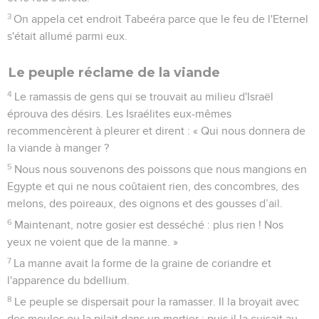
3
On appela cet endroit Tabeéra parce que le feu de l'Eternel
s'était allumé parmi eux.
Le peuple réclame de la viande
4
Le ramassis de gens qui se trouvait au milieu d'Israël
éprouva des désirs. Les Israélites eux-mêmes
recommencèrent à pleurer et dirent : « Qui nous donnera de
la viande à manger ?
5
Nous nous souvenons des poissons que nous mangions en
Egypte et qui ne nous coûtaient rien, des concombres, des
melons, des poireaux, des oignons et des gousses d’ail.
6
Maintenant, notre gosier est desséché : plus rien ! Nos
yeux ne voient que de la manne. »
7
La manne avait la forme de la graine de coriandre et
l'apparence du bdellium.
8
Le peuple se dispersait pour la ramasser. Il la broyait avec
des meules ou la pilait dans un mortier ; puis il la cuisait au