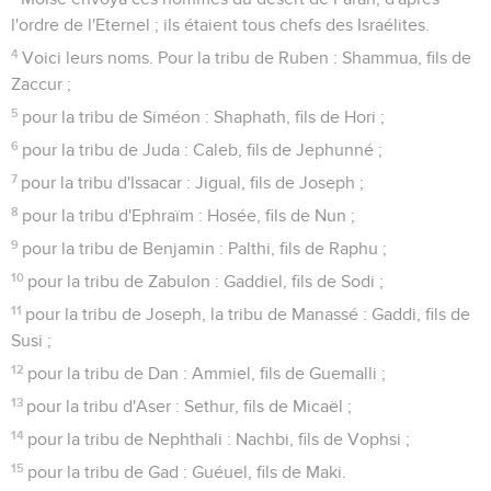
l'ordre de l'Eternel ; ils étaient tous chefs des Israélites.
4
Voici leurs noms. Pour la tribu de Ruben : Shammua, fils de
Zaccur ;
5
pour la tribu de Siméon : Shaphath, fils de Hori ;
6
pour la tribu de Juda : Caleb, fils de Jephunné ;
7
pour la tribu d'Issacar : Jigual, fils de Joseph ;
8
pour la tribu d'Ephraïm : Hosée, fils de Nun ;
9
pour la tribu de Benjamin : Palthi, fils de Raphu ;
10
pour la tribu de Zabulon : Gaddiel, fils de Sodi ;
11
pour la tribu de Joseph, la tribu de Manassé : Gaddi, fils de
Susi ;
12
pour la tribu de Dan : Ammiel, fils de Guemalli ;
13
pour la tribu d'Aser : Sethur, fils de Micaël ;
14
pour la tribu de Nephthali : Nachbi, fils de Vophsi ;
15
pour la tribu de Gad : Guéuel, fils de Maki.