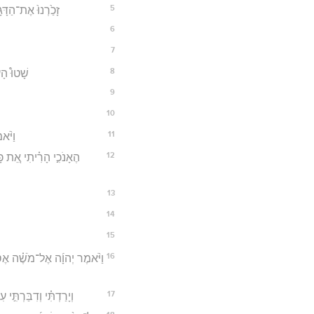
5
זָכַ֙רְנוּ֙ אֶת־הַדּ
6
7
8
שָׁטוּ֩ הָע
9
10
11
וַיֹּ֨
12
הֶאָנֹכִ֣י הָרִ֗יתִי אֵ֚ת כּ
13
14
15
16
וַיֹּ֨אמֶר יְהוָ֜ה אֶל־מֹשֶׁ֗ה אֶסְפ
17
וְיָרַדְתִּ֗י וְדִבַּרְתִּ֣י