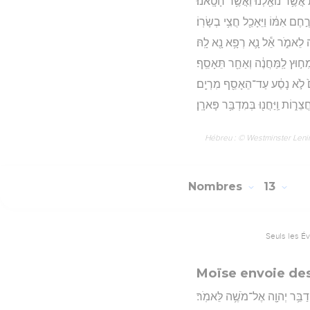
ֲשֶׁ֥ר נוֹאַ֖לְנוּ וַאֲשֶׁ֥ר חָטָֽאנוּ׃
ֶם אִמּ֔וֹ וַיֵּאָכֵ֖ל חֲצִ֥י בְשָׂרֽוֹ׃
ה לֵאמֹ֑ר אֵ֕ל נָ֛א רְפָ֥א נָ֖א לָֽהּ׃
ִח֣וּץ לַֽמַּחֲנֶ֔ה וְאַחַ֖ר תֵּאָסֵֽף׃
ָם֙ לֹ֣א נָסַ֔ע עַד־הֵאָסֵ֖ף מִרְיָֽם׃
ר֑וֹת וַֽיַּחֲנ֖וּ בְּמִדְבַּ֥ר פָּארָֽן׃
Hébreu : © Westminster Lening
Nombres
13
Seuls les É
Moïse envoie de
יְדַבֵּ֥ר יְהוָ֖ה אֶל־מֹשֶׁ֥ה לֵּאמֹֽר׃