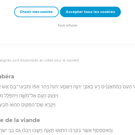
וּבְנֻחֹ֖ה יֹאמַ֑ר שׁוּבָ֣ה יְה
Accepter tous les cookies
Choisir mes cookies
rad Codex - tanach.us --- Grec : © 2010 by the Society of Biblical Literature and Log
Tout refuser
vangiles sont disponibles en vidéo pour le moment.
Tabéra
הִ֤י הָעָם֙ כְּמִתְאֹ֣נְנִ֔ים רַ֖ע בְּאָזְנֵ֣י יְהוָ֑ה וַיִּשְׁמַ֤ע יְהוָה֙ וַיִּ֣חַר אַפּ֔וֹ וַתִּבְעַר־בָּם֙ אֵ֣שׁ 
וַיִּצְעַ֥ק הָעָ֖ם אֶל־מֹשֶׁ֑ה וַיִּתְפַּלֵּ֤ל מ
וַיִּקְרָ֛א שֵֽׁם־הַמָּק֥וֹם הַה֖וּא תַּבְעֵ
e de la viande
וְהָֽאסַפְסֻף֙ אֲשֶׁ֣ר בְּקִרְבּ֔וֹ הִתְאַוּ֖וּ תַּאֲוָ֑ה וַיָּשֻׁ֣בוּ וַיִּבְכּ֗וּ גַּ֚ם בְּנֵ֣י יִשְׂרָ