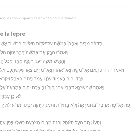
vangiles sont disponibles en vidéo pour le moment.
e la lèpre
וַתְּדַבֵּ֨ר מִרְיָ֤ם וְאַהֲרֹן֙ בְּמֹשֶׁ֔ה עַל־אֹד֛וֹת הָאִשָּׁ֥ה הַכֻּשִׁ֖ית אֲשֶׁ֣ר
וַיֹּאמְר֗וּ הֲרַ֤ק אַךְ־בְּמֹשֶׁה֙ דִּבֶּ֣ר יְהוָ֔ה הֲלֹ֖א 
וְהָאִ֥ישׁ מֹשֶׁ֖ה *ענו **עָנָ֣יו מְאֹ֑ד מִכֹּל֙ הָֽ
וַיֹּ֨אמֶר יְהוָ֜ה פִּתְאֹ֗ם אֶל־מֹשֶׁ֤ה וְאֶֽל־אַהֲרֹן֙ וְאֶל־מִרְיָ֔ם צְא֥וּ שְׁלָשְׁתְּכֶ֖ם אֶל־אֹ
וַיֵּ֤רֶד יְהוָה֙ בְּעַמּ֣וּד עָנָ֔ן וַֽיַּעֲמֹ֖ד פֶּ֣תַח הָאֹ֑הֶל וַיִּקְרָא֙
וַיֹּ֖אמֶר שִׁמְעוּ־נָ֣א דְבָרָ֑י אִם־יִֽהְיֶה֙ נְבִ֣יאֲכֶ֔ם יְהוָ֗ה בַּמַּרְאָה֙ אֵלָ֣י
לֹא־כֵ֖ן עַבְדִּ֣י
פֶּ֣ה אֶל־פֶּ֞ה אֲדַבֶּר־בּ֗וֹ וּמַרְאֶה֙ וְלֹ֣א בְחִידֹ֔ת וּתְמֻנַ֥ת יְהוָ֖ה יַבִּ֑יט וּמַדּ֙וּעַ֙ לֹ֣א יְרֵ
וְהֶעָנָ֗ן סָ֚ר מֵעַ֣ל הָאֹ֔הֶל וְהִנֵּ֥ה מִרְיָ֖ם מְצֹרַ֣עַת כַּשָּׁ֑לֶג וַיִּ֧פֶן אַה