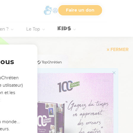
24
Faire un don
25
26
ien ?
Le Top
27
28
nous
29
וַיֹּ֣אמֶר מֹשֶׁ֗ה לְ֠חֹבָב
opChrétien
30
utilisateur)
31
n et les
:
32
33
וַיּ
34
 du monde…
35
eurs.