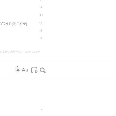
12
13
14
וַיֹּ֨אמֶר יְהוָ֜ה אֶל־מֹש
15
16
os Bible Software - sblgnt.com
1