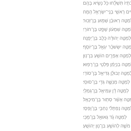
ָיו֙ תִּשְׁלָ֔חוּ כֹּ֖ל נָשִׂ֥יא בָהֶֽם׃
֔ים רָאשֵׁ֥י בְנֵֽי־יִשְׂרָאֵ֖ל הֵֽמָּה׃
טֵּ֣ה רְאוּבֵ֔ן שַׁמּ֖וּעַ בֶּן־זַכּֽוּר׃
מַטֵּ֣ה שִׁמְע֔וֹן שָׁפָ֖ט בֶּן־חוֹרִֽי׃
לְמַטֵּ֣ה יְהוּדָ֔ה כָּלֵ֖ב בֶּן־יְפֻנֶּֽה׃
ַטֵּ֣ה יִשָּׂשכָ֔ר יִגְאָ֖ל בֶּן־יוֹסֵֽף׃
לְמַטֵּ֥ה אֶפְרָ֖יִם הוֹשֵׁ֥עַ בִּן־נֽוּן׃
מַטֵּ֣ה בִנְיָמִ֔ן פַּלְטִ֖י בֶּן־רָפֽוּא׃
מַטֵּ֣ה זְבוּלֻ֔ן גַּדִּיאֵ֖ל בֶּן־סוֹדִֽי׃
ְמַטֵּ֣ה מְנַשֶּׁ֑ה גַּדִּ֖י בֶּן־סוּסִֽי׃
לְמַטֵּ֣ה דָ֔ן עַמִּיאֵ֖ל בֶּן־גְּמַלִּֽי׃
טֵּ֣ה אָשֵׁ֔ר סְת֖וּר בֶּן־מִיכָאֵֽל׃
מַטֵּ֣ה נַפְתָּלִ֔י נַחְבִּ֖י בֶּן־וָפְסִֽי׃
לְמַטֵּ֣ה גָ֔ד גְּאוּאֵ֖ל בֶּן־מָכִֽי׃
ֶ֛ה לְהוֹשֵׁ֥עַ בִּן־נ֖וּן יְהוֹשֻֽׁעַ׃