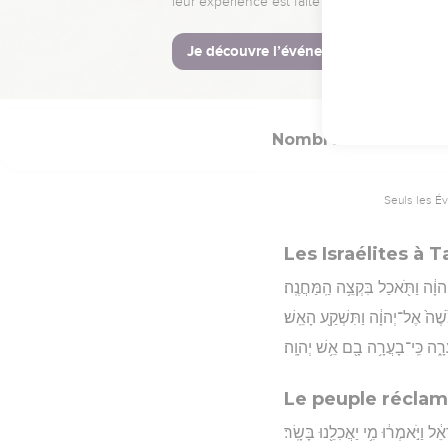
וָ֔ה רִֽבְב֖וֹת אַלְפֵ֥י יִשְׂרָאֵֽל׃ ׆
Hébreu : © Westminster Lening
Nombres
11
Seuls les É
Les Israélites à 
יְהוָ֔ה וַתֹּ֖אכַל בִּקְצֵ֥ה הַֽמַּחֲנֶֽה׃
ֹשֶׁה֙ אֶל־יְהוָ֔ה וַתִּשְׁקַ֖ע הָאֵֽשׁ׃
רָ֑ה כִּֽי־בָעֲרָ֥ה בָ֖ם אֵ֥שׁ יְהוָֽה׃
Le peuple réclam
אֵ֔ל וַיֹּ֣אמְר֔וּ מִ֥י יַאֲכִלֵ֖נוּ בָּשָֽׂר׃