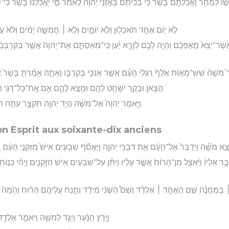
לְמָחָר֮ וַאֲכַלְתֶּ֣ם בָּשָׂר֒ כִּ֡י בְּכִיתֶם֩ בְּאָזְנֵ֨י יְהוָ֜ה לֵאמֹ֗ר מִ֤י יַאֲכִלֵ֙נוּ֙ בָּשָׂ֔ר כִּי־ט֥
לֹ֣א י֥וֹם אֶחָ֛ד תֹּאכְל֖וּן וְלֹ֣א יוֹמָ֑יִם וְלֹ֣א ׀ חֲמִשָּׁ֣ה יָמִ֗ים וְלֹא֙ עֲש
ֶר־יֵצֵא֙ מֵֽאַפְּכֶ֔ם וְהָיָ֥ה לָכֶ֖ם לְזָרָ֑א יַ֗עַן כִּֽי־מְאַסְתֶּ֤ם אֶת־יְהוָה֙ אֲשֶׁ֣ר בְּקִרְבְּכֶ֔ם
ר֮ מֹשֶׁה֒ שֵׁשׁ־מֵא֥וֹת אֶ֙לֶף֙ רַגְלִ֔י הָעָ֕ם אֲשֶׁ֥ר אָנֹכִ֖י בְּקִרְבּ֑וֹ וְאַתָּ֣ה אָמַ֗רְתָּ בָּשָׂר֙ אֶ
הֲצֹ֧אן וּבָקָ֛ר יִשָּׁחֵ֥ט לָהֶ֖ם וּמָצָ֣א לָהֶ֑ם אִ֣ם אֶֽת־כָּל־דְּגֵ֥י הַ
וַיֹּ֤אמֶר יְהוָה֙ אֶל־מֹשֶׁ֔ה הֲיַ֥ד יְהוָ֖ה תִּקְצָ֑ר עַתָּ֥ה ת
n Esprit aux soixante-dix anciens
יֵּצֵ֣א מֹשֶׁ֗ה וַיְדַבֵּר֙ אֶל־הָעָ֔ם אֵ֖ת דִּבְרֵ֣י יְהוָ֑ה וַיֶּאֱסֹ֞ף שִׁבְעִ֥ים אִישׁ֙ מִזִּקְנֵ֣י הָעָ֔ם
דַבֵּ֣ר אֵלָיו֒ וַיָּ֗אצֶל מִן־הָר֙וּחַ֙ אֲשֶׁ֣ר עָלָ֔יו וַיִּתֵּ֕ן עַל־שִׁבְעִ֥ים אִ֖ישׁ הַזְּקֵנִ֑ים וַיְהִ֗י כְּנ֤וֹחַ
ים ׀ בַּֽמַּחֲנֶ֡ה שֵׁ֣ם הָאֶחָ֣ד ׀ אֶלְדָּ֡ד וְשֵׁם֩ הַשֵּׁנִ֨י מֵידָ֜ד וַתָּ֧נַח עֲלֵיהֶ֣ם הָר֗וּחַ וְהֵ֙מָּה֙
וַיָּ֣רָץ הַנַּ֔עַר וַיַּגֵּ֥ד לְמֹשֶׁ֖ה וַיֹּאמַ֑ר אֶלְדּ