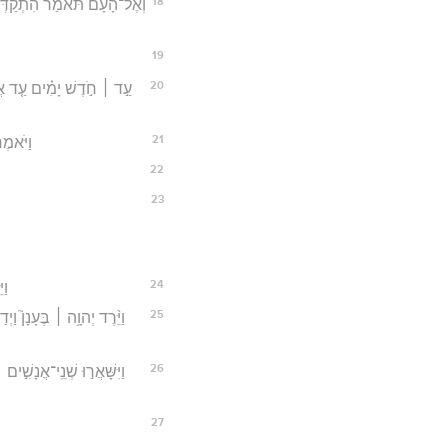
18
וְאֶל־הָעָ֨ם תֹּאמַ֜ר הִתְקַדְּשׁ֣וּ 
19
20
עַ֣ד ׀ חֹ֣דֶשׁ יָמִ֗ים עַ֤ד אֲשׁ
21
וַיֹּאמֶ
22
23
24
וַ
25
וַיֵּ֨רֶד יְהוָ֥ה ׀ בֶּעָנָן֮ וַיְ
26
וַיִּשָּׁאֲר֣וּ שְׁנֵֽי־אֲנָשִׁ֣
27