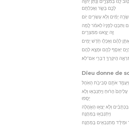
וֹב לָ֖נוּ בְּמִצְרָ֑יִם וְנָתַ֨ן יְהוָ֥ה
לָכֶ֛ם בָּשָׂ֖ר וַאֲכַלְתֶּֽם׃
ָׂרָ֣ה יָמִ֔ים וְלֹ֖א עֶשְׂרִ֥ים יֽוֹם׃
 וַתִּבְכּ֤וּ לְפָנָיו֙ לֵאמֹ֔ר לָ֥מָּה
זֶּ֖ה יָצָ֥אנוּ מִמִּצְרָֽיִם׃
תֵּ֣ן לָהֶ֔ם וְאָכְל֖וּ חֹ֥דֶשׁ יָמִֽים׃
יָּ֛ם יֵאָסֵ֥ף לָהֶ֖ם וּמָצָ֥א לָהֶֽם׃
ִרְאֶ֛ה הֲיִקְרְךָ֥ דְבָרִ֖י אִם־לֹֽא׃
Dieu donne de so
 וַֽיַּעֲמֵ֥ד אֹתָ֖ם סְבִיבֹ֥ת הָאֹֽהֶל׃
 עֲלֵיהֶם֙ הָר֔וּחַ וַיִּֽתְנַבְּא֖וּ וְלֹ֥א
יָסָֽפוּ׃
 בַּכְּתֻבִ֔ים וְלֹ֥א יָצְא֖וּ הָאֹ֑הֱלָה
וַיִּֽתְנַבְּא֖וּ בַּֽמַּחֲנֶֽה׃
ָ֣ד וּמֵידָ֔ד מִֽתְנַבְּאִ֖ים בַּֽמַּחֲנֶֽה׃