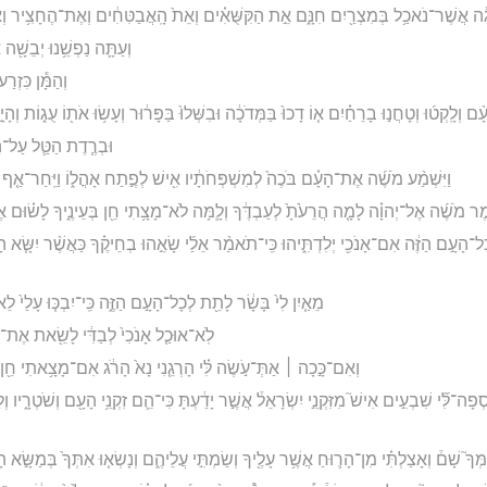
ָגָ֔ה אֲשֶׁר־נֹאכַ֥ל בְּמִצְרַ֖יִם חִנָּ֑ם אֵ֣ת הַקִּשֻּׁאִ֗ים וְאֵת֙ הָֽאֲבַטִּחִ֔ים וְאֶת־הֶחָצִ֥יר ו
וְעַתָּ֛ה נַפְשֵׁ֥נוּ יְבֵשָׁ֖ה אֵ
וְהַמָּ֕ן כִּזְרַע
ָ֨ם וְלָֽקְט֜וּ וְטָחֲנ֣וּ בָרֵחַ֗יִם א֤וֹ דָכוּ֙ בַּמְּדֹכָ֔ה וּבִשְּׁלוּ֙ בַּפָּר֔וּר וְעָשׂ֥וּ אֹת֖וֹ עֻג֑וֹת וְהָי
וּבְרֶ֧דֶת הַטַּ֛ל עַל־הַֽמ
וַיִּשְׁמַ֨ע מֹשֶׁ֜ה אֶת־הָעָ֗ם בֹּכֶה֙ לְמִשְׁפְּחֹתָ֔יו אִ֖ישׁ לְפֶ֣תַח אָהֳל֑וֹ וַיִּֽחַר־אַ֤ף י
אמֶר מֹשֶׁ֜ה אֶל־יְהוָ֗ה לָמָ֤ה הֲרֵעֹ֙תָ֙ לְעַבְדֶּ֔ךָ וְלָ֛מָּה לֹא־מָצָ֥תִי חֵ֖ן בְּעֵינֶ֑יךָ לָשׂ֗וּם א
ָל־הָעָ֣ם הַזֶּ֔ה אִם־אָנֹכִ֖י יְלִדְתִּ֑יהוּ כִּֽי־תֹאמַ֨ר אֵלַ֜י שָׂאֵ֣הוּ בְחֵיקֶ֗ךָ כַּאֲשֶׁ֨ר יִשָּׂ֤א 
מֵאַ֤יִן לִי֙ בָּשָׂ֔ר לָתֵ֖ת לְכָל־הָעָ֣ם הַזֶּ֑ה כִּֽי־יִבְכּ֤וּ עָלַי֙ לֵ
לֹֽא־אוּכַ֤ל אָנֹכִי֙ לְבַדִּ֔י לָשֵׂ֖את אֶת־כָּל
וְאִם־כָּ֣כָה ׀ אַתְּ־עֹ֣שֶׂה לִּ֗י הָרְגֵ֤נִי נָא֙ הָרֹ֔ג אִם־מָצָ֥אתִי חֵ֖ן ב
ָה־לִּ֞י שִׁבְעִ֣ים אִישׁ֮ מִזִּקְנֵ֣י יִשְׂרָאֵל֒ אֲשֶׁ֣ר יָדַ֔עְתָּ כִּי־הֵ֛ם זִקְנֵ֥י הָעָ֖ם וְשֹׁטְרָ֑יו
 עִמְּךָ֮ שָׁם֒ וְאָצַלְתִּ֗י מִן־הָר֛וּחַ אֲשֶׁ֥ר עָלֶ֖יךָ וְשַׂמְתִּ֣י עֲלֵיהֶ֑ם וְנָשְׂא֤וּ אִתְּךָ֙ בְּמַשָּׂ֣א