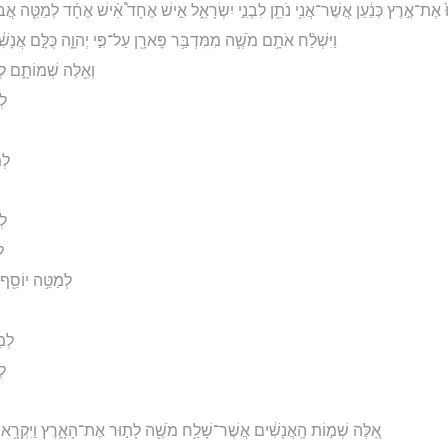
ּ֙ אֶת־אֶ֣רֶץ כְּנַ֔עַן אֲשֶׁר־אֲנִ֥י נֹתֵ֖ן לִבְנֵ֣י יִשְׂרָאֵ֑ל אִ֣ישׁ אֶחָד֩ אִ֨ישׁ אֶחָ֜ד לְמַטֵּ֤ה אֲבֹת
וַיִּשְׁלַ֨ח אֹתָ֥ם מֹשֶׁ֛ה מִמִּדְבַּ֥ר פָּארָ֖ן עַל־פִּ֣י יְהוָ֑ה כֻּלָּ֣ם אֲנָשִׁ
וְאֵ֖לֶּה שְׁמוֹתָ֑ם לְמַ
לְ
לְמ
לְ
לְ
לְמַטֵּ֥ה יוֹסֵ֖ף ל
לְמַ
לְ
אֵ֚לֶּה שְׁמ֣וֹת הָֽאֲנָשִׁ֔ים אֲשֶׁר־שָׁלַ֥ח מֹשֶׁ֖ה לָת֣וּר אֶת־הָאָ֑רֶץ וַיִּקְרָ֥א מֹשׁ