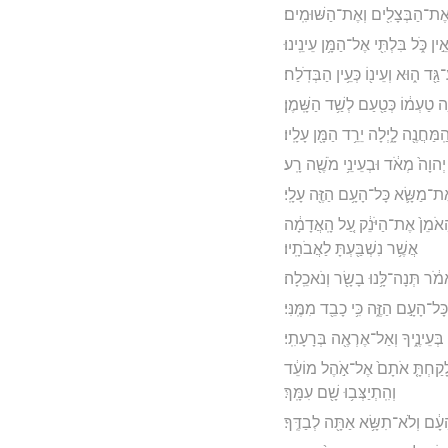
ְאֶת־הַבְּצָלִ֖ים וְאֶת־הַשּׁוּמִֽים׃
֣ין כֹּ֑ל בִּלְתִּ֖י אֶל־הַמָּ֥ן עֵינֵֽינוּ׃
־גַּ֖ד ה֑וּא וְעֵינ֖וֹ כְּעֵ֥ין הַבְּדֹֽלַח׃
ָ֣ה טַעְמ֔וֹ כְּטַ֖עַם לְשַׁ֥ד הַשָּֽׁמֶן׃
ַּחֲנֶ֖ה לָ֑יְלָה יֵרֵ֥ד הַמָּ֖ן עָלָֽיו׃
ְהוָה֙ מְאֹ֔ד וּבְעֵינֵ֥י מֹשֶׁ֖ה רָֽע׃
ֶת־מַשָּׂ֛א כָּל־הָעָ֥ם הַזֶּ֖ה עָלָֽי׃
הָאֹמֵן֙ אֶת־הַיֹּנֵ֔ק עַ֚ל הָֽאֲדָמָ֔ה
אֲשֶׁ֥ר נִשְׁבַּ֖עְתָּ לַאֲבֹתָֽיו׃
אמֹ֔ר תְּנָה־לָּ֥נוּ בָשָׂ֖ר וְנֹאכֵֽלָה׃
־הָעָ֣ם הַזֶּ֑ה כִּ֥י כָבֵ֖ד מִמֶּֽנִּי׃
ְּעֵינֶ֑יךָ וְאַל־אֶרְאֶ֖ה בְּרָעָתִֽי׃
 וְלָקַחְתָּ֤ אֹתָם֙ אֶל־אֹ֣הֶל מוֹעֵ֔ד
וְהִֽתְיַצְּב֥וּ שָׁ֖ם עִמָּֽךְ׃
 הָעָ֔ם וְלֹא־תִשָּׂ֥א אַתָּ֖ה לְבַדֶּֽךָ׃