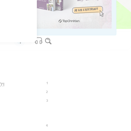
36
os Bible Software - sblgnt.com
1
וַיְ
2
3
4