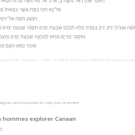
וַיֹּ֥אמֶר אַהֲרֹ֖ן אֶל־מֹשֶׁ֑ה בִּ֣י אֲדֹנִ֔י אַל־נָ֨א תָשֵׁ֤ת עָלֵ֙ינוּ֙ חַטָּ֔את א
אַל־נָ֥א תְהִ֖י כַּמֵּ֑ת אֲשֶׁ֤ר בְּצֵאתוֹ֙ מֵרֶ֣ח
וַיִּצְעַ֣ק מֹשֶׁ֔ה אֶל־יְהוָ֖
ֶׁ֗ה וְאָבִ֙יהָ֙ יָרֹ֤ק יָרַק֙ בְּפָנֶ֔יהָ הֲלֹ֥א תִכָּלֵ֖ם שִׁבְעַ֣ת יָמִ֑ים תִּסָּגֵ֞ר שִׁבְעַ֤ת יָמִים֙ מ
וַתִּסָּגֵ֥ר מִרְיָ֛ם מִח֥וּץ לַֽמַּחֲנֶ֖ה שִׁבְעַ֣ת יָמִ֑ים וְהָע
וְאַחַ֛ר נָסְע֥וּ הָעָ֖ם מֵחֲצֵ
rad Codex - tanach.us --- Grec : © 2010 by the Society of Biblical Literature and Log
vangiles sont disponibles en vidéo pour le moment.
s hommes explorer Canaan
וַ