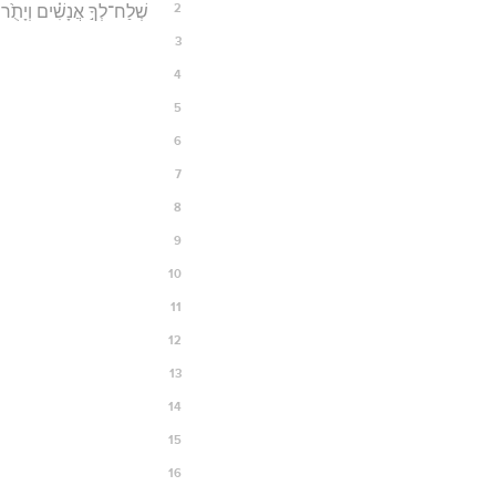
2
שְׁלַח־לְךָ֣ אֲנָשִׁ֗ים וְיָתֻ֙רו
3
4
5
6
7
8
9
10
11
12
13
14
15
16