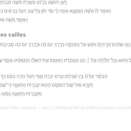
וַיַּ֜עַן יְהוֹשֻׁ֣עַ בִּן־נ֗וּן מְשָׁרֵ֥ת מֹשֶׁ֛ה מִבְּחֻרָ
וַיֹּ֤אמֶר לוֹ֙ מֹשֶׁ֔ה הַֽמְקַנֵּ֥א אַתָּ֖ה לִ֑י וּמִ֨י יִתֵּ֜ן כָּל־עַ֤ם יְהוָה֙ נְבִיאִ֔ים כּ
וַיֵּאָסֵ֥ף מֹשֶׁ֖ה אֶל־ה
es cailles
ָ֣גָז שַׂלְוִים֮ מִן־הַיָּם֒ וַיִּטֹּ֨שׁ עַל־הַֽמַּחֲנֶ֜ה כְּדֶ֧רֶךְ י֣וֹם כֹּ֗ה וּכְדֶ֤רֶךְ יוֹם֙ כֹּ֔ה סְבִיב֖וֹ
ם֩ הַה֨וּא וְכָל־הַלַּ֜יְלָה וְכֹ֣ל ׀ י֣וֹם הַֽמָּחֳרָ֗ת וַיַּֽאַסְפוּ֙ אֶת־הַשְּׂלָ֔ו הַמַּמְעִ֕יט אָסַ֖ף עֲ
הַבָּשָׂ֗ר עוֹדֶ֙נּוּ֙ בֵּ֣ין שִׁנֵּיהֶ֔ם טֶ֖רֶם יִכָּרֵ֑ת וְאַ֤ף יְהוָה֙ חָרָ֣ה בָעָ֔ם וַיַּ֤
וַיִּקְרָ֛א אֶת־שֵֽׁם־הַמָּק֥וֹם הַה֖וּא קִבְר֣וֹת הַֽתַּאֲוָ֑ה כִּי־שָׁם֙
מִקִּבְר֧וֹת הַֽתַּאֲוָ֛ה נָסְע֥וּ ה
rad Codex - tanach.us --- Grec : © 2010 by the Society of Biblical Literature and Log