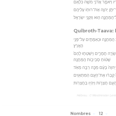
֖יו וַיֹּאמַ֑ר אֲדֹנִ֥י מֹשֶׁ֖ה כְּלָאֵֽם׃
ִי־יִתֵּ֧ן יְהוָ֛ה אֶת־רוּח֖וֹ עֲלֵיהֶֽם׃
ַֽמַּחֲנֶ֑ה ה֖וּא וְזִקְנֵ֥י יִשְׂרָאֵֽל׃
Quibroth-Taava: l
ת הַֽמַּחֲנֶ֑ה וּכְאַמָּתַ֖יִם עַל־פְּנֵ֥י
הָאָֽרֶץ׃
שָׂרָ֣ה חֳמָרִ֑ים וַיִּשְׁטְח֤וּ לָהֶם֙
שָׁט֔וֹחַ סְבִיב֖וֹת הַֽמַּחֲנֶֽה׃
ךְ יְהוָה֙ בָּעָ֔ם מַכָּ֖ה רַבָּ֥ה מְאֹֽד׃
 קָֽבְר֔וּ אֶת־הָעָ֖ם הַמִּתְאַוִּֽים׃
ָעָ֖ם חֲצֵר֑וֹת וַיִּהְי֖וּ בַּחֲצֵרֽוֹת׃
Hébreu : © Westminster Lening
Nombres
12