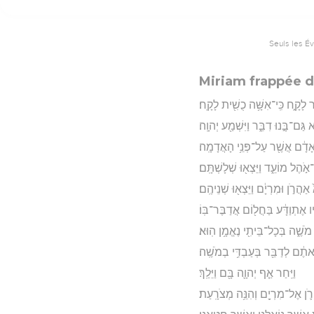
Seuls les É
Miriam frappée d
 לָקָ֑ח כִּֽי־אִשָּׁ֥ה כֻשִׁ֖ית לָקָֽח׃
גַּם־בָּ֣נוּ דִבֵּ֑ר וַיִּשְׁמַ֖ע יְהוָֽה׃
אָדָ֔ם אֲשֶׁ֖ר עַל־פְּנֵ֥י הָאֲדָמָֽה׃
֣הֶל מוֹעֵ֑ד וַיֵּצְא֖וּ שְׁלָשְׁתָּֽם׃
 אַהֲרֹ֣ן וּמִרְיָ֔ם וַיֵּצְא֖וּ שְׁנֵיהֶֽם׃
ו אֶתְוַדָּ֔ע בַּחֲל֖וֹם אֲדַבֶּר־בּֽוֹ׃
 מֹשֶׁ֑ה בְּכָל־בֵּיתִ֖י נֶאֱמָ֥ן הֽוּא׃
אתֶ֔ם לְדַבֵּ֖ר בְּעַבְדִּ֥י בְמֹשֶֽׁה׃
וַיִּֽחַר אַ֧ף יְהוָ֛ה בָּ֖ם וַיֵּלַֽךְ׃
ֲרֹ֛ן אֶל־מִרְיָ֖ם וְהִנֵּ֥ה מְצֹרָֽעַת׃