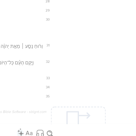
28
29
30
31
וְר֜וּחַ נָסַ֣ע ׀ מֵאֵ֣ת יְהוָ֗ה וַיּ
32
וַיָּ֣קָם הָעָ֡ם כָּל־הַיּוֹ
33
34
35
os Bible Software - sblgnt.com