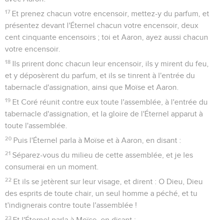
17
Et prenez chacun votre encensoir, mettez-y du parfum, et
présentez devant l'Éternel chacun votre encensoir, deux
cent cinquante encensoirs ; toi et Aaron, ayez aussi chacun
votre encensoir.
18
Ils prirent donc chacun leur encensoir, ils y mirent du feu,
et y déposèrent du parfum, et ils se tinrent à l'entrée du
tabernacle d'assignation, ainsi que Moïse et Aaron.
19
Et Coré réunit contre eux toute l'assemblée, à l'entrée du
tabernacle d'assignation, et la gloire de l'Éternel apparut à
toute l'assemblée.
20
Puis l'Éternel parla à Moïse et à Aaron, en disant :
21
Séparez-vous du milieu de cette assemblée, et je les
consumerai en un moment.
22
Et ils se jetèrent sur leur visage, et dirent : O Dieu, Dieu
des esprits de toute chair, un seul homme a péché, et tu
t'indignerais contre toute l'assemblée !
23
Et l'Éternel parla à Moïse, en disant :