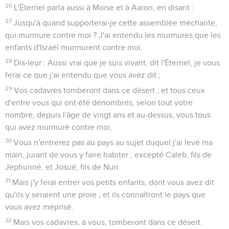
26
L'Éternel parla aussi à Moïse et à Aaron, en disant :
27
Jusqu'à quand supporterai-je cette assemblée méchante,
qui murmure contre moi ? J'ai entendu les murmures que les
enfants d'Israël murmurent contre moi.
28
Dis-leur : Aussi vrai que je suis vivant, dit l'Éternel, je vous
ferai ce que j'ai entendu que vous avez dit ;
29
Vos cadavres tomberont dans ce désert ; et tous ceux
d'entre vous qui ont été dénombrés, selon tout votre
nombre, depuis l'âge de vingt ans et au-dessus, vous tous
qui avez murmuré contre moi,
30
Vous n'entrerez pas au pays au sujet duquel j'ai levé ma
main, jurant de vous y faire habiter ; excepté Caleb, fils de
Jephunné, et Josué, fils de Nun.
31
Mais j'y ferai entrer vos petits enfants, dont vous avez dit
qu'ils y seraient une proie ; et ils connaîtront le pays que
vous avez méprisé.
32
Mais vos cadavres, à vous, tomberont dans ce désert.