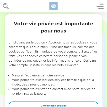
donc n'avez-vous pas craint de parler contre mon serviteur,
contre Moïse ?
9
Ainsi la colère de l'Éternel s'embrasa contre eux ; et il s'en
Ostervald
alla,
Votre vie privée est importante
Nombres
12
10
Et la nuée se retira de dessus le tabernacle. Et voici, Marie
pour nous
était frappée de lèpre, et blanche comme la neige ; Aaron se
tourna vers Marie, et voici, elle était lépreuse.
En cliquant sur le bouton « Accepter tous les cookies », vous
11
Alors Aaron dit à Moïse : Ah ! mon seigneur, je te prie, ne
acceptez que TopChrétien utilise des traceurs (comme des
cookies ou l'identifiant unique de votre compte utilisateur) et
mets point sur nous le péché que nous avons follement
traite vos données à caractère personnel (comme vos
commis, et par lequel nous avons péché.
données de navigation et les informations renseignées dans
12
Je te prie, qu'elle ne soit point comme l'enfant mort, dont
votre compte utilisateur) dans les buts suivants :
la chair est à demi-consumée, quand il sort du sein de sa
Mesurer l'audience de notre service
mère.
Vous permettre d'utiliser des services tiers tels que de la
13
Alors Moïse cria à l'Éternel, en disant : O Dieu, je te prie,
vidéo, des cartes du monde…
Vous permettre d'entrer en contact avec notre service de
guéris-la, je te prie !
relation aux utilisateurs.
14
Et l'Éternel répondit à Moïse : Si son père lui avait craché
au visage, ne serait-elle pas couverte de honte pendant sept
Choisir mes cookies