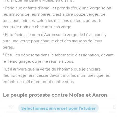
Puis l'Éternel parla à Moïse, en disant :
2
Parle aux enfants d'Israël, et prends d'eux une verge selon
les maisons de leurs pères, c'est-à-dire douze verges, de
tous leurs princes, selon les maisons de leurs pères ; tu
écriras le nom de chacun sur sa verge.
3
Et tu écriras le nom d'Aaron sur la verge de Lévi ; car il y
aura une verge pour chaque chef des maisons de leurs
pères.
4
Et tu les déposeras dans le tabernacle d'assignation, devant
le Témoignage, où je me réunis à vous.
5
Et il arrivera que la verge de l'homme que je choisirai,
fleurira ; et je ferai cesser devant moi les murmures que les
enfants d'Israël murmurent contre vous.
Le peuple proteste contre Moïse et Aaron
6
Moïse parla aux enfants d'Israël, et tous leurs princes lui
donnèrent, selon les maisons de leurs pères, chacun une
Contenus
Versions
Commentaires
Strong
Dictionnaire
verge, c'est-à-dire douze verges. Et la verge d'Aaron était au