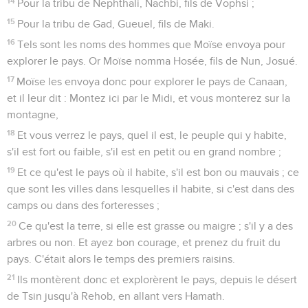
14
Pour la tribu de Nephthali, Nachbi, fils de Vophsi ;
15
Pour la tribu de Gad, Gueuel, fils de Maki.
16
Tels sont les noms des hommes que Moïse envoya pour
explorer le pays. Or Moïse nomma Hosée, fils de Nun, Josué.
17
Moïse les envoya donc pour explorer le pays de Canaan,
et il leur dit : Montez ici par le Midi, et vous monterez sur la
montagne,
18
Et vous verrez le pays, quel il est, le peuple qui y habite,
s'il est fort ou faible, s'il est en petit ou en grand nombre ;
19
Et ce qu'est le pays où il habite, s'il est bon ou mauvais ; ce
que sont les villes dans lesquelles il habite, si c'est dans des
camps ou dans des forteresses ;
20
Ce qu'est la terre, si elle est grasse ou maigre ; s'il y a des
arbres ou non. Et ayez bon courage, et prenez du fruit du
pays. C'était alors le temps des premiers raisins.
21
Ils montèrent donc et explorèrent le pays, depuis le désert
de Tsin jusqu'à Rehob, en allant vers Hamath.