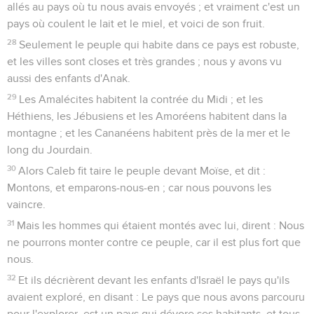
allés au pays où tu nous avais envoyés ; et vraiment c'est un
pays où coulent le lait et le miel, et voici de son fruit.
28
Seulement le peuple qui habite dans ce pays est robuste,
et les villes sont closes et très grandes ; nous y avons vu
aussi des enfants d'Anak.
29
Les Amalécites habitent la contrée du Midi ; et les
Héthiens, les Jébusiens et les Amoréens habitent dans la
montagne ; et les Cananéens habitent près de la mer et le
long du Jourdain.
30
Alors Caleb fit taire le peuple devant Moïse, et dit :
Montons, et emparons-nous-en ; car nous pouvons les
vaincre.
31
Mais les hommes qui étaient montés avec lui, dirent : Nous
ne pourrons monter contre ce peuple, car il est plus fort que
nous.
32
Et ils décrièrent devant les enfants d'Israël le pays qu'ils
avaient exploré, en disant : Le pays que nous avons parcouru
pour l'explorer, est un pays qui dévore ses habitants, et tous