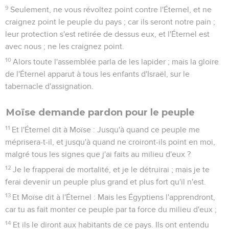
9
Seulement, ne vous révoltez point contre l'Éternel, et ne
craignez point le peuple du pays ; car ils seront notre pain ;
leur protection s'est retirée de dessus eux, et l'Éternel est
avec nous ; ne les craignez point.
10
Alors toute l'assemblée parla de les lapider ; mais la gloire
de l'Éternel apparut à tous les enfants d'Israël, sur le
tabernacle d'assignation.
Moïse demande pardon pour le peuple
11
Et l'Éternel dit à Moïse : Jusqu'à quand ce peuple me
méprisera-t-il, et jusqu'à quand ne croiront-ils point en moi,
malgré tous les signes que j'ai faits au milieu d'eux ?
12
Je le frapperai de mortalité, et je le détruirai ; mais je te
ferai devenir un peuple plus grand et plus fort qu'il n'est.
13
Et Moïse dit à l'Éternel : Mais les Égyptiens l'apprendront,
car tu as fait monter ce peuple par ta force du milieu d'eux ;
14
Et ils le diront aux habitants de ce pays. Ils ont entendu