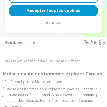
jours ? Qu'elle demeure enfermée sept jours, hors du camp,
et après cela elle y sera reçue.
Accepter tous les cookies
15
Ainsi Marie fut enfermée sept jours hors du camp ; et le
peuple ne partit point, jusqu'à ce que Marie y eût été reçue.
Tout refuser
16
Après cela, le peuple partit de Hatséroth, et ils campèrent
au désert de Paran.
Nombres
13
Seuls les Évangiles sont disponibles en vidéo pour le moment.
Moïse envoie des hommes explorer Canaan
1
Et l'Éternel parla à Moïse, en disant :
2
Envoie des hommes pour explorer le pays de Canaan, que
je donne aux enfants d'Israël. Vous enverrez un homme pour
chacune des tribus de leurs pères, tous des principaux
d'entre eux.