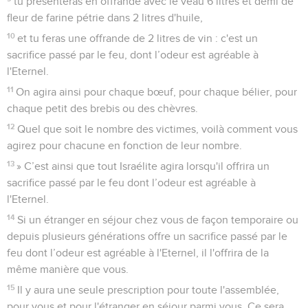
tu présenteras en offrande avec le veau 6 litres et demi de
fleur de farine pétrie dans 2 litres d'huile,
10
et tu feras une offrande de 2 litres de vin : c'est un
sacrifice passé par le feu, dont l’odeur est agréable à
l'Eternel.
11
On agira ainsi pour chaque bœuf, pour chaque bélier, pour
chaque petit des brebis ou des chèvres.
12
Quel que soit le nombre des victimes, voilà comment vous
agirez pour chacune en fonction de leur nombre.
13
» C’est ainsi que tout Israélite agira lorsqu'il offrira un
sacrifice passé par le feu dont l’odeur est agréable à
l'Eternel.
14
Si un étranger en séjour chez vous de façon temporaire ou
depuis plusieurs générations offre un sacrifice passé par le
feu dont l’odeur est agréable à l'Eternel, il l'offrira de la
même manière que vous.
15
Il y aura une seule prescription pour toute l'assemblée,
pour vous et pour l'étranger en séjour parmi vous. Ce sera