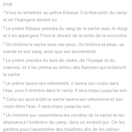
joug.
3
Vous la remettrez au prêtre Eléazar. Il la fera sortir du camp
et on l'égorgera devant lui.
4
Le prêtre Eléazar prendra du sang de la vache avec le doigt
et il en aspergera 7 fois le devant de la tente de la rencontre.
5
On brûlera la vache sous ses yeux. On brûlera sa peau, sa
viande et son sang, ainsi que ses excréments.
6
Le prêtre prendra du bois de cèdre, de l'hysope et du
cramoisi, et il les jettera au milieu des flammes qui brûleront
la vache.
7
Le prêtre lavera ses vêtements, il lavera son corps dans
l'eau, puis il rentrera dans le camp. Il sera impur jusqu'au soir.
8
Celui qui aura brûlé la vache lavera ses vêtements et son
corps dans l'eau. Il sera impur jusqu'au soir.
9
Un homme pur rassemblera les cendres de la vache et les
déposera à l’extérieur du camp, dans un endroit pur. On les
gardera pour l'assemblée des Israélites afin de les utiliser