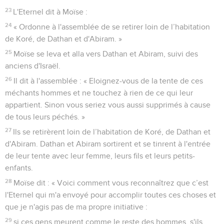
23
L'Eternel dit à Moïse :
24
« Ordonne à l'assemblée de se retirer loin de l’habitation
de Koré, de Dathan et d'Abiram. »
25
Moïse se leva et alla vers Dathan et Abiram, suivi des
anciens d'Israël.
26
Il dit à l'assemblée : « Eloignez-vous de la tente de ces
méchants hommes et ne touchez à rien de ce qui leur
appartient. Sinon vous seriez vous aussi supprimés à cause
de tous leurs péchés. »
27
Ils se retirèrent loin de l’habitation de Koré, de Dathan et
d'Abiram. Dathan et Abiram sortirent et se tinrent à l'entrée
de leur tente avec leur femme, leurs fils et leurs petits-
enfants.
28
Moïse dit : « Voici comment vous reconnaîtrez que c’est
l'Eternel qui m'a envoyé pour accomplir toutes ces choses et
que je n'agis pas de ma propre initiative :
29
si ces gens meurent comme le reste des hommes, s'ils