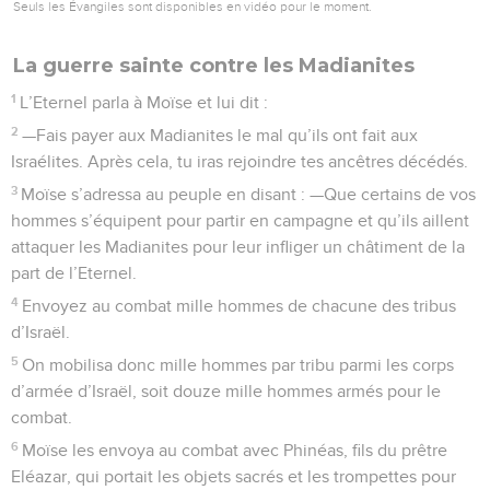
Seuls les Évangiles sont disponibles en vidéo pour le moment.
La guerre sainte contre les Madianites
1
L’Eternel parla à Moïse et lui dit :
2
—Fais payer aux Madianites le mal qu’ils ont fait aux
Israélites. Après cela, tu iras rejoindre tes ancêtres décédés.
3
Moïse s’adressa au peuple en disant : —Que certains de vos
hommes s’équipent pour partir en campagne et qu’ils aillent
attaquer les Madianites pour leur infliger un châtiment de la
part de l’Eternel.
4
Envoyez au combat mille hommes de chacune des tribus
d’Israël.
5
On mobilisa donc mille hommes par tribu parmi les corps
d’armée d’Israël, soit douze mille hommes armés pour le
combat.
6
Moïse les envoya au combat avec Phinéas, fils du prêtre
Eléazar, qui portait les objets sacrés et les trompettes pour