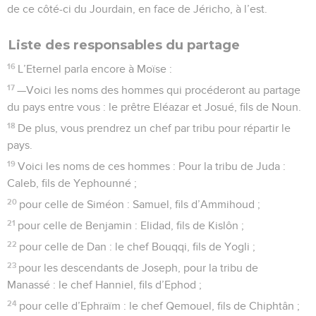
de ce côté-ci du Jourdain, en face de Jéricho, à l’est.
Liste des responsables du partage
16
L’Eternel parla encore à Moïse :
17
—Voici les noms des hommes qui procéderont au partage
du pays entre vous : le prêtre Eléazar et Josué, fils de Noun.
18
De plus, vous prendrez un chef par tribu pour répartir le
pays.
19
Voici les noms de ces hommes : Pour la tribu de Juda :
Caleb, fils de Yephounné ;
20
pour celle de Siméon : Samuel, fils d’Ammihoud ;
21
pour celle de Benjamin : Elidad, fils de Kislôn ;
22
pour celle de Dan : le chef Bouqqi, fils de Yogli ;
23
pour les descendants de Joseph, pour la tribu de
Manassé : le chef Hanniel, fils d’Ephod ;
24
pour celle d’Ephraïm : le chef Qemouel, fils de Chiphtân ;