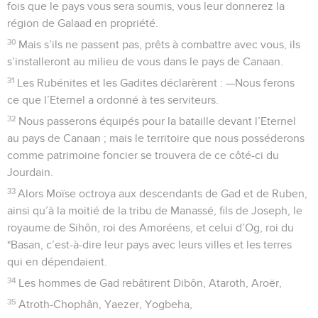
fois que le pays vous sera soumis, vous leur donnerez la
région de Galaad en propriété.
30
Mais s’ils ne passent pas, prêts à combattre avec vous, ils
s’installeront au milieu de vous dans le pays de Canaan.
31
Les Rubénites et les Gadites déclarèrent : —Nous ferons
ce que l’Eternel a ordonné à tes serviteurs.
32
Nous passerons équipés pour la bataille devant l’Eternel
au pays de Canaan ; mais le territoire que nous posséderons
comme patrimoine foncier se trouvera de ce côté-ci du
Jourdain.
33
Alors Moïse octroya aux descendants de Gad et de Ruben,
ainsi qu’à la moitié de la tribu de Manassé, fils de Joseph, le
royaume de Sihôn, roi des Amoréens, et celui d’Og, roi du
*Basan, c’est-à-dire leur pays avec leurs villes et les terres
qui en dépendaient.
34
Les hommes de Gad rebâtirent Dibôn, Ataroth, Aroër,
35
Atroth-Chophân, Yaezer, Yogbeha,