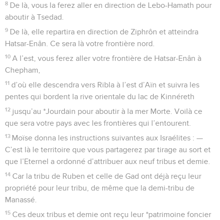
8
De là, vous la ferez aller en direction de Lebo-Hamath pour
aboutir à Tsedad.
9
De là, elle repartira en direction de Ziphrôn et atteindra
Hatsar-Enân. Ce sera là votre frontière nord.
10
A l’est, vous ferez aller votre frontière de Hatsar-Enân à
Chepham,
11
d’où elle descendra vers Ribla à l’est d’Aïn et suivra les
pentes qui bordent la rive orientale du lac de Kinnéreth
12
jusqu’au *Jourdain pour aboutir à la mer Morte. Voilà ce
que sera votre pays avec les frontières qui l’entourent.
13
Moïse donna les instructions suivantes aux Israélites : —
C’est là le territoire que vous partagerez par tirage au sort et
que l’Eternel a ordonné d’attribuer aux neuf tribus et demie.
14
Car la tribu de Ruben et celle de Gad ont déjà reçu leur
propriété pour leur tribu, de même que la demi-tribu de
Manassé.
15
Ces deux tribus et demie ont reçu leur *patrimoine foncier