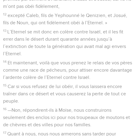
m’ont pas obéi fidèlement,
12
excepté Caleb, fils de Yephounné le Qenizien, et Josué,
fils de Noun, qui ont fidèlement obéi à l’Eternel. »
13
L’Eternel se mit donc en colère contre Israël, et il les fit
errer dans le désert durant quarante années jusqu’à
l’extinction de toute la génération qui avait mal agi envers
l’Eternel.
14
Et maintenant, voilà que vous prenez le relais de vos pères
comme une race de pécheurs, pour attiser encore davantage
l’ardente colère de l’Eternel contre Israël.
15
Car si vous refusez de lui obéir, il vous laissera encore
traîner dans ce désert et vous causerez la perte de tout ce
peuple.
16
—Non, répondirent-ils à Moïse, nous construirons
seulement des enclos ici pour nos troupeaux de moutons et
de chèvres et des villes pour nos familles.
17
Quant à nous, nous nous armerons sans tarder pour