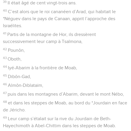
39
Il était âgé de cent vingt-trois ans.
40
C’est alors que le roi cananéen d’Arad, qui habitait le
*Néguev dans le pays de Canaan, apprit l’approche des
Israélites.
41
Partis de la montagne de Hor, ils dressèrent
successivement leur camp à Tsalmona,
42
Pounôn,
43
Oboth,
44
Iyé-Abarim à la frontière de Moab,
45
Dibôn-Gad,
46
Almôn-Diblataïm,
47
puis dans les montagnes d’Abarim, devant le mont Nébo,
48
et dans les steppes de Moab, au bord du *Jourdain en face
de Jéricho.
49
Leur camp s’étalait sur la rive du Jourdain de Beth-
Hayechimoth à Abel-Chittim dans les steppes de Moab.