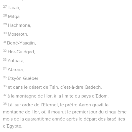
27
Tarah,
28
Mitqa,
29
Hachmona,
30
Moséroth,
31
Bené-Yaaqân,
32
Hor-Guidgad,
33
Yotbata,
34
Abrona,
35
Etsyôn-Guéber
36
et dans le désert de Tsîn, c’est-à-dire Qadech,
37
à la montagne de Hor, à la limite du pays d’Edom.
38
Là, sur ordre de l’Eternel, le prêtre Aaron gravit la
montagne de Hor, où il mourut le premier jour du cinquième
mois de la quarantième année après le départ des Israélites
d’Egypte.