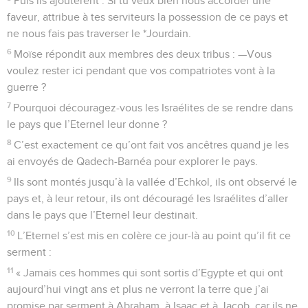
Puis ils ajoutèrent : Si tu veux bien nous accorder une
faveur, attribue à tes serviteurs la possession de ce pays et
ne nous fais pas traverser le *Jourdain.
6
Moïse répondit aux membres des deux tribus : —Vous
voulez rester ici pendant que vos compatriotes vont à la
guerre ?
7
Pourquoi découragez-vous les Israélites de se rendre dans
le pays que l’Eternel leur donne ?
8
C’est exactement ce qu’ont fait vos ancêtres quand je les
ai envoyés de Qadech-Barnéa pour explorer le pays.
9
Ils sont montés jusqu’à la vallée d’Echkol, ils ont observé le
pays et, à leur retour, ils ont découragé les Israélites d’aller
dans le pays que l’Eternel leur destinait.
10
L’Eternel s’est mis en colère ce jour-là au point qu’il fit ce
serment :
11
« Jamais ces hommes qui sont sortis d’Egypte et qui ont
aujourd’hui vingt ans et plus ne verront la terre que j’ai
promise par serment à Abraham, à Isaac et à Jacob, car ils ne