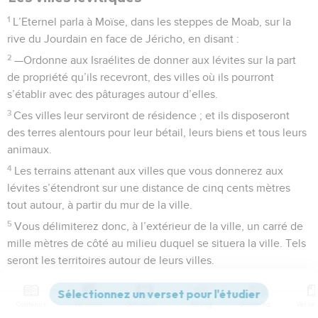
1
L’Eternel parla à Moïse, dans les steppes de Moab, sur la
rive du Jourdain en face de Jéricho, en disant :
2
—Ordonne aux Israélites de donner aux lévites sur la part
de propriété qu’ils recevront, des villes où ils pourront
s’établir avec des pâturages autour d’elles.
3
Ces villes leur serviront de résidence ; et ils disposeront
des terres alentours pour leur bétail, leurs biens et tous leurs
animaux.
4
Les terrains attenant aux villes que vous donnerez aux
lévites s’étendront sur une distance de cinq cents mètres
tout autour, à partir du mur de la ville.
5
Vous délimiterez donc, à l’extérieur de la ville, un carré de
mille mètres de côté au milieu duquel se situera la ville. Tels
seront les territoires autour de leurs villes.
6
Vous donnerez aux lévites les six villes de refuge que vous
aurez désignées pour que des meurtriers involontaires
Contenus
Versions
Commentaires
Strong
Dictionnaire
puissent s’y réfugier ainsi que quarante-deux autres villes,