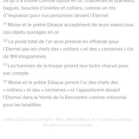
ce qu’il a trouvé comme bijoux en or, chaînettes et bracelets,
bagues, boucles d’oreilles et colliers, comme un rite
d’*expiation pour nos personnes devant l’Eternel.
51
Moïse et le prêtre Eléazar acceptèrent de leurs mains tous
ces objets ouvragés en or.
52
Le poids total de l’or ainsi prélevé en offrande pour
l’Eternel par les chefs des « milliers » et des « centaines » fut
de 184 kilogrammes.
53
Les hommes de la troupe prirent leur butin chacun pour
son compte.
54
Moïse et le prêtre Eléazar prirent l’or des chefs des
« milliers » et des « centaines » et l’apportèrent devant
l’Eternel dans la *tente de la Rencontre comme mémorial
pour les Israélites.
La Bible Du Semeur Copyright © 1992, 1999 by Biblica, Inc.® Used by permission.
All rights reserved worldwide.