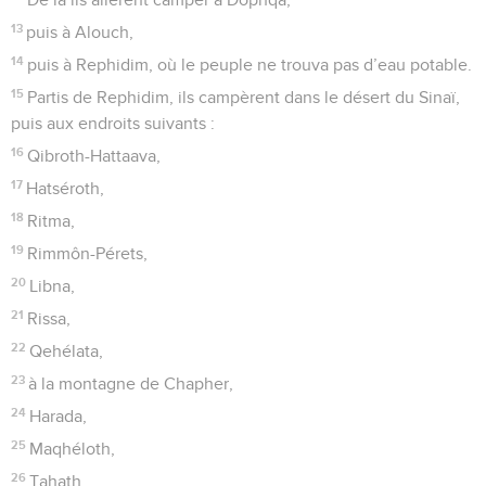
13
puis à Alouch,
14
puis à Rephidim, où le peuple ne trouva pas d’eau potable.
15
Partis de Rephidim, ils campèrent dans le désert du Sinaï,
puis aux endroits suivants :
16
Qibroth-Hattaava,
17
Hatséroth,
18
Ritma,
19
Rimmôn-Pérets,
20
Libna,
21
Rissa,
22
Qehélata,
23
à la montagne de Chapher,
24
Harada,
25
Maqhéloth,
26
Tahath,