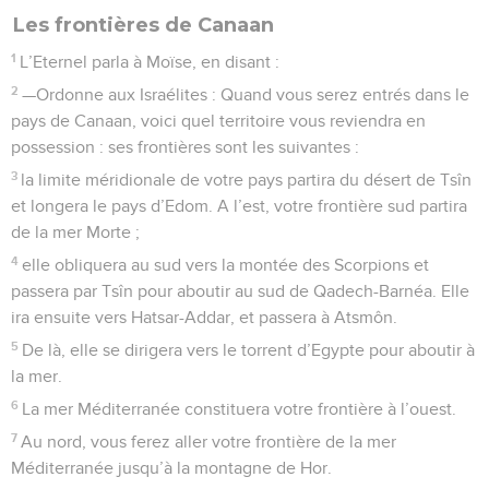
Les frontières de Canaan
1
L’Eternel parla à Moïse, en disant :
2
—Ordonne aux Israélites : Quand vous serez entrés dans le
pays de Canaan, voici quel territoire vous reviendra en
possession : ses frontières sont les suivantes :
3
la limite méridionale de votre pays partira du désert de Tsîn
et longera le pays d’Edom. A l’est, votre frontière sud partira
de la mer Morte ;
4
elle obliquera au sud vers la montée des Scorpions et
passera par Tsîn pour aboutir au sud de Qadech-Barnéa. Elle
ira ensuite vers Hatsar-Addar, et passera à Atsmôn.
5
De là, elle se dirigera vers le torrent d’Egypte pour aboutir à
la mer.
6
La mer Méditerranée constituera votre frontière à l’ouest.
7
Au nord, vous ferez aller votre frontière de la mer
Méditerranée jusqu’à la montagne de Hor.