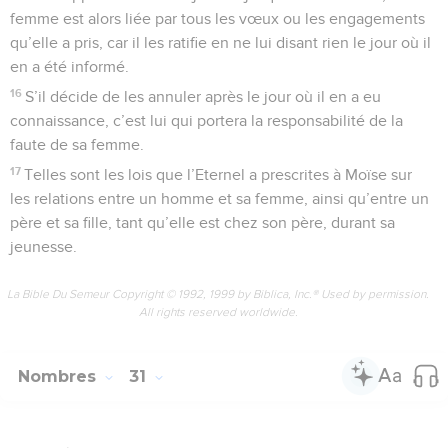
femme est alors liée par tous les vœux ou les engagements
qu’elle a pris, car il les ratifie en ne lui disant rien le jour où il
en a été informé.
16
S’il décide de les annuler après le jour où il en a eu
connaissance, c’est lui qui portera la responsabilité de la
faute de sa femme.
17
Telles sont les lois que l’Eternel a prescrites à Moïse sur
les relations entre un homme et sa femme, ainsi qu’entre un
père et sa fille, tant qu’elle est chez son père, durant sa
jeunesse.
La Bible Du Semeur Copyright © 1992, 1999 by Biblica, Inc.® Used by permission.
All rights reserved worldwide.
Nombres
31