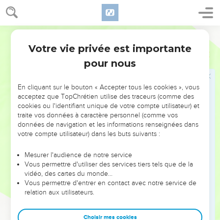
32
et le septième jour, sept taureaux, deux béliers et
quatorze agneaux.
Semeur
35
Le huitième jour, vous aurez un jour de fête cultuelle.
Votre vie privée est importante
Nombres
29
Vous n’accomplirez ce jour-là aucune tâche de votre travail
pour nous
habituel.
36
Vous offrirez en *holocauste, et en sacrifice consumé par
En cliquant sur le bouton « Accepter tous les cookies », vous
le feu, à l’odeur qui apaisera l’Eternel : un taureau, un bélier,
acceptez que TopChrétien utilise des traceurs (comme des
sept agneaux dans leur première année, sans défaut,
cookies ou l'identifiant unique de votre compte utilisateur) et
traite vos données à caractère personnel (comme vos
37
avec les offrandes et les libations correspondantes pour le
données de navigation et les informations renseignées dans
taureau, le bélier et les agneaux, selon leur nombre et
votre compte utilisateur) dans les buts suivants :
conformément au rituel prescrit.
38
Vous immolerez un bouc en sacrifice pour le péché, tout
Mesurer l'audience de notre service
Vous permettre d'utiliser des services tiers tels que de la
ceci en plus de l’holocauste perpétuel, de son offrande et de
vidéo, des cartes du monde…
sa libation.
Vous permettre d'entrer en contact avec notre service de
39
relation aux utilisateurs.
—Voilà ce que vous offrirez à l’Eternel à l’occasion de vos
jours de fêtes et en plus de vos sacrifices volontaires, de
ceux que vous faites pour accomplir un *vœu et de vos
Choisir mes cookies