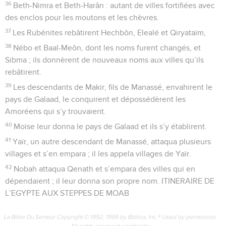
36
Beth-Nimra et Beth-Harân : autant de villes fortifiées avec
des enclos pour les moutons et les chèvres.
37
Les Rubénites rebâtirent Hechbôn, Elealé et Qiryataïm,
38
Nébo et Baal-Meôn, dont les noms furent changés, et
Sibma ; ils donnèrent de nouveaux noms aux villes qu’ils
rebâtirent.
39
Les descendants de Makir, fils de Manassé, envahirent le
pays de Galaad, le conquirent et dépossédèrent les
Amoréens qui s’y trouvaient.
40
Moïse leur donna le pays de Galaad et ils s’y établirent.
41
Yaïr, un autre descendant de Manassé, attaqua plusieurs
villages et s’en empara ; il les appela villages de Yaïr.
42
Nobah attaqua Qenath et s’empara des villes qui en
dépendaient ; il leur donna son propre nom. ITINERAIRE DE
L’EGYPTE AUX STEPPES DE MOAB
La Bible Du Semeur Copyright © 1992, 1999 by Biblica, Inc.® Used by permission.
All rights reserved worldwide.