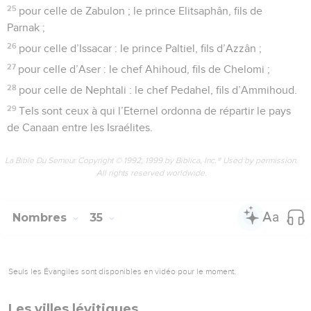
25
pour celle de Zabulon ; le prince Elitsaphân, fils de
Parnak ;
26
pour celle d’Issacar : le prince Paltiel, fils d’Azzân ;
27
pour celle d’Aser : le chef Ahihoud, fils de Chelomi ;
28
pour celle de Nephtali : le chef Pedahel, fils d’Ammihoud.
29
Tels sont ceux à qui l’Eternel ordonna de répartir le pays
de Canaan entre les Israélites.
La Bible Du Semeur Copyright © 1992, 1999 by Biblica, Inc.® Used by permission.
All rights reserved worldwide.
Nombres
35
Seuls les Évangiles sont disponibles en vidéo pour le moment.
Les villes lévitiques