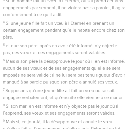
Si un homme fait un *vœu à l’Eternel, ou s’il prend certains
engagements par serment, il ne violera pas sa parole ; il agira
conformément à ce qu’il a dit.
4
Si une jeune fille fait un vœu à l’Eternel en prenant un
certain engagement pendant qu’elle habite encore chez son
père,
5
et que son père, après en avoir été informé, n’y objecte
pas, ces vœux et ces engagements seront valables.
6
Mais si son père la désapprouve le jour où il en est informé,
aucun de ses vœux et de ses engagements qu’elle se sera
imposés ne sera valide ; il ne lui sera pas tenu rigueur d’avoir
manqué à sa parole puisque son père a annulé ses vœux.
7
Supposons qu’une jeune fille ait fait un vœu ou se soit
engagée verbalement, et qu’ensuite elle vienne à se marier.
8
Si son mari en est informé et n’y objecte pas le jour où il
l’apprend, ses vœux et ses engagements seront valides.
9
Mais si, ce jour-là, il la désapprouve et annule le vœu
qu’elle a fait et l’engagement qu’elle a pris, l’Eternel ne lui