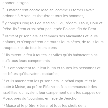
donner le signal.
7
Ils marchèrent contre Madian, comme l’Eternel l’avait
ordonné à Moïse, et ils tuèrent tous les hommes,
8
y compris cinq rois de Madian : Evi, Réqem, Tsour, Hour et
Réba. Ils firent aussi périr par l’épée Balaam, fils de Beor.
9
Ils firent prisonniers les femmes des Madianites et leurs
enfants, et s’emparèrent de toutes leurs bêtes, de tous leurs
troupeaux et de tous leurs biens.
10
Ils mirent le feu à toutes les villes qu’ils habitaient ainsi
qu’à tous leurs campements.
11
Ils emportèrent tout leur butin et toutes les personnes et
les bêtes qu’ils avaient capturées,
12
et ils amenèrent les prisonniers, le bétail capturé et le
butin à Moïse, au prêtre Eléazar et à la communauté des
Israélites, qui avaient leur campement dans les steppes de
Moab, près du *Jourdain, en face de Jéricho.
13
Moïse et le prêtre Eléazar et tous les chefs de la