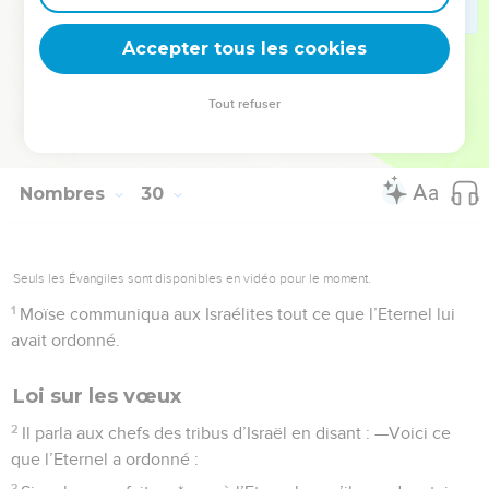
holocaustes, de vos offrandes, de vos libations et de vos
sacrifices de communion.
Accepter tous les cookies
La Bible Du Semeur Copyright © 1992, 1999 by Biblica, Inc.® Used by permission.
Tout refuser
All rights reserved worldwide.
Nombres
30
Seuls les Évangiles sont disponibles en vidéo pour le moment.
1
Moïse communiqua aux Israélites tout ce que l’Eternel lui
avait ordonné.
Loi sur les vœux
2
Il parla aux chefs des tribus d’Israël en disant : —Voici ce
que l’Eternel a ordonné :
3