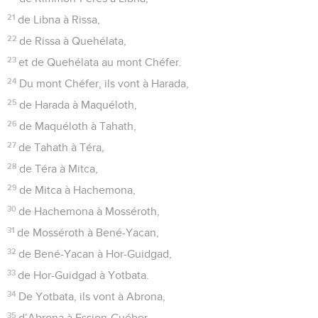
21
de Libna à Rissa,
22
de Rissa à Quehélata,
23
et de Quehélata au mont Chéfer.
24
Du mont Chéfer, ils vont à Harada,
25
de Harada à Maquéloth,
26
de Maquéloth à Tahath,
27
de Tahath à Téra,
28
de Téra à Mitca,
29
de Mitca à Hachemona,
30
de Hachemona à Mosséroth,
31
de Mosséroth à Bené-Yacan,
32
de Bené-Yacan à Hor-Guidgad,
33
de Hor-Guidgad à Yotbata.
34
De Yotbata, ils vont à Abrona,
35
d’Abrona à Ession-Guéber,