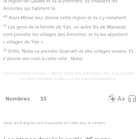
la région de Galaad et ils la prennent. Ils chassent les
Amorites qui habitent là.
40
Alors Moïse leur donne cette région et ils s’y installent.
41
Les gens de la famille de Yaïr, un autre fils de Manassé,
vont prendre les villages des Amorites, et ils les appellent
« villages de Yaïr ».
42
Enfin, Noba va prendre Quenath et des villages voisins. Et
il donne son nom à cette ville : Noba.
© Société biblique française – Bibli’O, 2000, avec autorisation. Pour vous procurer
une Bible imprimée, rendez-vous sur www.editionsbiblio.fr
Nombres
33
Seuls les Évangiles sont disponibles en vidéo pour le moment.