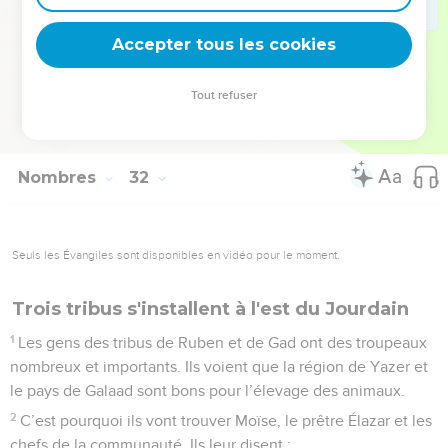
les chefs militaires dans la tente de la rencontre, pour que le
Accepter tous les cookies
SEIGNEUR se souvienne des Israélites.
© Société biblique française – Bibli’O, 2000, avec autorisation. Pour vous procurer
Tout refuser
une Bible imprimée, rendez-vous sur www.editionsbiblio.fr
Nombres
32
Seuls les Évangiles sont disponibles en vidéo pour le moment.
Trois tribus s'installent à l'est du Jourdain
1
Les gens des tribus de Ruben et de Gad ont des troupeaux
nombreux et importants. Ils voient que la région de Yazer et
le pays de Galaad sont bons pour l’élevage des animaux.
2
C’est pourquoi ils vont trouver Moïse, le prêtre Élazar et les
chefs de la communauté. Ils leur disent :