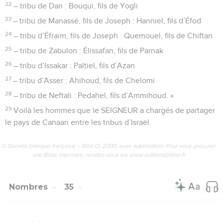
22
– tribu de Dan : Bouqui, fils de Yogli
23
– tribu de Manassé, fils de Joseph : Hanniel, fils d’Éfod
24
– tribu d’Éfraïm, fils de Joseph : Quemouel, fils de Chiftan
25
– tribu de Zabulon : Élissafan, fils de Parnak
26
– tribu d’Issakar : Paltiel, fils d’Azan
27
– tribu d’Asser : Ahihoud, fils de Chelomi
28
– tribu de Neftali : Pedahel, fils d’Ammihoud. »
29
Voilà les hommes que le SEIGNEUR a chargés de partager
le pays de Canaan entre les tribus d’Israël.
© Société biblique française – Bibli’O, 2000, avec autorisation. Pour vous procurer
une Bible imprimée, rendez-vous sur www.editionsbiblio.fr
Nombres
35