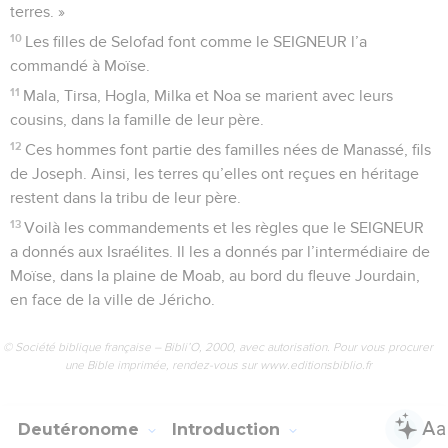
terres. »
10
Les filles de Selofad font comme le SEIGNEUR l’a
commandé à Moïse.
11
Mala, Tirsa, Hogla, Milka et Noa se marient avec leurs
cousins, dans la famille de leur père.
12
Ces hommes font partie des familles nées de Manassé, fils
de Joseph. Ainsi, les terres qu’elles ont reçues en héritage
restent dans la tribu de leur père.
13
Voilà les commandements et les règles que le SEIGNEUR
a donnés aux Israélites. Il les a donnés par l’intermédiaire de
Moïse, dans la plaine de Moab, au bord du fleuve Jourdain,
en face de la ville de Jéricho.
© Société biblique française – Bibli’O, 2000, avec autorisation. Pour vous procurer
une Bible imprimée, rendez-vous sur www.editionsbiblio.fr
Deutéronome
Introduction