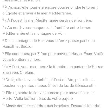
Hassar-Adar et Asmon.
5
À Asmon, elle tournera encore pour rejoindre le torrent
d’Égypte et arriver à la mer Méditerranée.
6
« À l’ouest, la mer Méditerranée servira de frontière.
7
« Au nord, vous marquerez la frontière entre la mer
Méditerranée et la montagne de Hor.
8
De la montagne de Hor, vous la ferez passer par Lebo-
Hamath et Sedad.
9
Elle continuera par Zifron pour arriver à Hassar-Énan. Voilà
votre frontière au nord.
10
« À l’est, vous marquerez la frontière en partant de Hassar-
Énan vers Chefam.
11
De là, elle ira vers Harbéla, à l’est de Aïn, puis elle ira
toucher les pentes situées à l’est du lac de Génésareth.
12
Elle rejoindra le fleuve Jourdain pour arriver à la mer
Morte. Voilà les frontières de votre pays. »
13
Moïse donne ces ordres aux Israélites. Ensuite il leur dit :