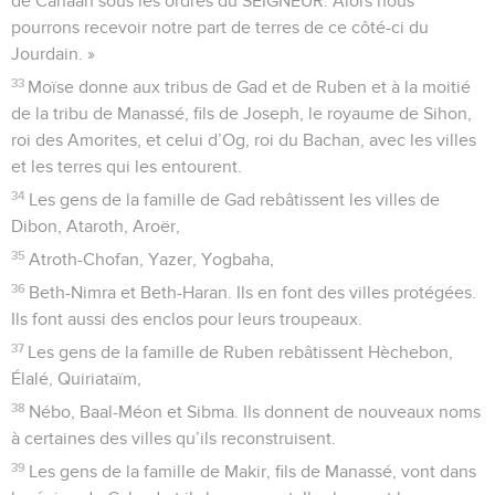
de Canaan sous les ordres du SEIGNEUR. Alors nous
pourrons recevoir notre part de terres de ce côté-ci du
Jourdain. »
33
Moïse donne aux tribus de Gad et de Ruben et à la moitié
de la tribu de Manassé, fils de Joseph, le royaume de Sihon,
roi des Amorites, et celui d’Og, roi du Bachan, avec les villes
et les terres qui les entourent.
34
Les gens de la famille de Gad rebâtissent les villes de
Dibon, Ataroth, Aroër,
35
Atroth-Chofan, Yazer, Yogbaha,
36
Beth-Nimra et Beth-Haran. Ils en font des villes protégées.
Ils font aussi des enclos pour leurs troupeaux.
37
Les gens de la famille de Ruben rebâtissent Hèchebon,
Élalé, Quiriataïm,
38
Nébo, Baal-Méon et Sibma. Ils donnent de nouveaux noms
à certaines des villes qu’ils reconstruisent.
39
Les gens de la famille de Makir, fils de Manassé, vont dans