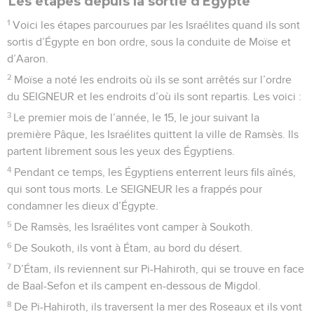
Les étapes depuis la sortie d'Égypte
1
Voici les étapes parcourues par les Israélites quand ils sont
sortis d’Égypte en bon ordre, sous la conduite de Moïse et
d’Aaron.
2
Moïse a noté les endroits où ils se sont arrêtés sur l’ordre
du SEIGNEUR et les endroits d’où ils sont repartis. Les voici :
3
Le premier mois de l’année, le 15, le jour suivant la
première Pâque, les Israélites quittent la ville de Ramsès. Ils
partent librement sous les yeux des Égyptiens.
4
Pendant ce temps, les Égyptiens enterrent leurs fils aînés,
qui sont tous morts. Le SEIGNEUR les a frappés pour
condamner les dieux d’Égypte.
5
De Ramsès, les Israélites vont camper à Soukoth.
6
De Soukoth, ils vont à Étam, au bord du désert.
7
D’Étam, ils reviennent sur Pi-Hahiroth, qui se trouve en face
de Baal-Sefon et ils campent en-dessous de Migdol.
8
De Pi-Hahiroth, ils traversent la mer des Roseaux et ils vont