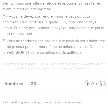
s’enfuir dans une ville de refuge et retourner sur ses terres
avant la mort du grand-prêtre.
33
« Vous ne devez pas rendre impur le pays où vous
habiterez. Or quand on tue quelqu’un, cela rend le pays
impur. Et on ne peut purifier le pays du sang versé que par la
mort de l’assassin.
34
Vous ne rendrez donc pas impur le pays où vous habiterez
et où je serai présent moi-même au milieu de vous. Oui, moi,
le SEIGNEUR, j’habite au milieu des Israélites. »
© Société biblique française – Bibli’O, 2000, avec autorisation. Pour vous procurer
une Bible imprimée, rendez-vous sur www.editionsbiblio.fr
Nombres
36
Seuls les Évangiles sont disponibles en vidéo pour le moment.