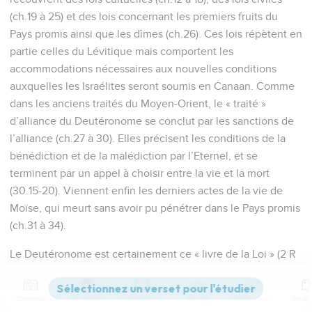
(ch.19 à 25) et des lois concernant les premiers fruits du
Pays promis ainsi que les dîmes (ch.26). Ces lois répètent en
partie celles du Lévitique mais comportent les
accommodations nécessaires aux nouvelles conditions
auxquelles les Israélites seront soumis en Canaan. Comme
dans les anciens traités du Moyen-Orient, le « traité »
d’alliance du Deutéronome se conclut par les sanctions de
l’alliance (ch.27 à 30). Elles précisent les conditions de la
bénédiction et de la malédiction par l’Eternel, et se
terminent par un appel à choisir entre la vie et la mort
(30.15-20). Viennent enfin les derniers actes de la vie de
Moïse, qui meurt sans avoir pu pénétrer dans le Pays promis
(ch.31 à 34).
Le Deutéronome est certainement ce « livre de la Loi » (2 R
22.11) qui a été retrouvé sous Josias lors de la réfection du
Temple. Son contenu a inspiré la réforme religieuse et
Contenus
Versions
Commentaires
Strong
Dictionnaire
politique entreprise par le roi. Jérémie, contemporain de