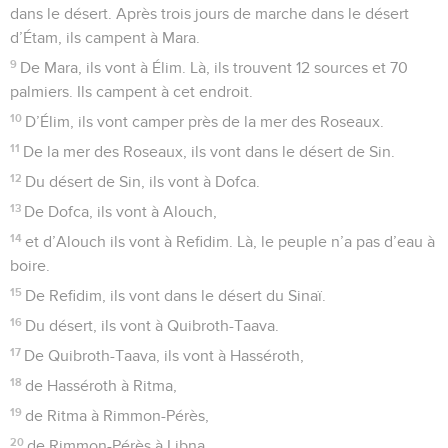
dans le désert. Après trois jours de marche dans le désert
d’Étam, ils campent à Mara.
9
De Mara, ils vont à Élim. Là, ils trouvent 12 sources et 70
palmiers. Ils campent à cet endroit.
10
D’Élim, ils vont camper près de la mer des Roseaux.
11
De la mer des Roseaux, ils vont dans le désert de Sin.
12
Du désert de Sin, ils vont à Dofca.
13
De Dofca, ils vont à Alouch,
14
et d’Alouch ils vont à Refidim. Là, le peuple n’a pas d’eau à
boire.
15
De Refidim, ils vont dans le désert du Sinaï.
16
Du désert, ils vont à Quibroth-Taava.
17
De Quibroth-Taava, ils vont à Hasséroth,
18
de Hasséroth à Ritma,
19
de Ritma à Rimmon-Pérès,
20
de Rimmon-Pérès à Libna,