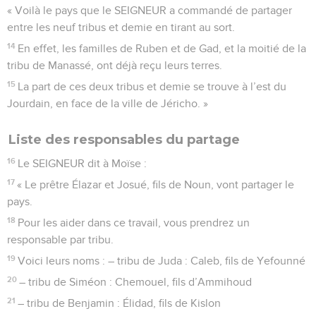
« Voilà le pays que le SEIGNEUR a commandé de partager
entre les neuf tribus et demie en tirant au sort.
14
En effet, les familles de Ruben et de Gad, et la moitié de la
tribu de Manassé, ont déjà reçu leurs terres.
15
La part de ces deux tribus et demie se trouve à l’est du
Jourdain, en face de la ville de Jéricho. »
Liste des responsables du partage
16
Le SEIGNEUR dit à Moïse :
17
« Le prêtre Élazar et Josué, fils de Noun, vont partager le
pays.
18
Pour les aider dans ce travail, vous prendrez un
responsable par tribu.
19
Voici leurs noms : – tribu de Juda : Caleb, fils de Yefounné
20
– tribu de Siméon : Chemouel, fils d’Ammihoud
21
– tribu de Benjamin : Élidad, fils de Kislon