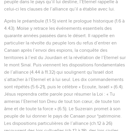
peuple dans le pays qu’il lui destine, l’Eternel rappelle à
celui-ci les clauses de l’alliance qu’il a établie avec lui.
Après le préambule (1.1-5) vient le prologue historique (1.6 à
4.43). Moïse y retrace les événements essentiels des
quarante années passées dans le désert. Il rappelle en
particulier la révolte du peuple lors du refus d’entrer en
Canaan après l’envoi des espions, la conquête des
territoires à l’est du Jourdain et la révélation de l’Eternel sur
le mont Sinaï. Puis viennent les dispositions fondamentales
de l’alliance (4.44 à 11.32) qui soulignent qu’Israël doit
s’attacher à l’Eternel et à lui seul. Les dix commandements
sont répétés (5.6-21), puis le célèbre « Ecoute, Israël » (6.4).
Jésus reprendra cette parole pour résumer la Loi : « Tu
aimeras l’Eternel ton Dieu de tout ton cœur, de toute ton
âme et de toute ta force » (6.5). Le Suzerain promet à son
peuple de lui donner le pays de Canaan pour *patrimoine.
Les dispositions particulières de l’alliance (ch.12 à 26)
recouvrent des lois cultuelles (ch.12 à 18), des lois civiles