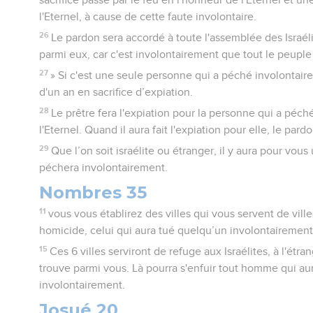
l'Eternel, à cause de cette faute involontaire.
26
Le pardon sera accordé à toute l'assemblée des Israéli
parmi eux, car c'est involontairement que tout le peuple
27
» Si c'est une seule personne qui a péché involontaire
d'un an en sacrifice d’expiation.
28
Le prêtre fera l'expiation pour la personne qui a péc
l'Eternel. Quand il aura fait l'expiation pour elle, le pard
29
Que l’on soit israélite ou étranger, il y aura pour vo
péchera involontairement.
Nombres 35
11
vous vous établirez des villes qui vous servent de vill
homicide, celui qui aura tué quelqu’un involontairement,
15
Ces 6 villes serviront de refuge aux Israélites, à l'étra
trouve parmi vous. Là pourra s'enfuir tout homme qui au
involontairement.
Josué 20