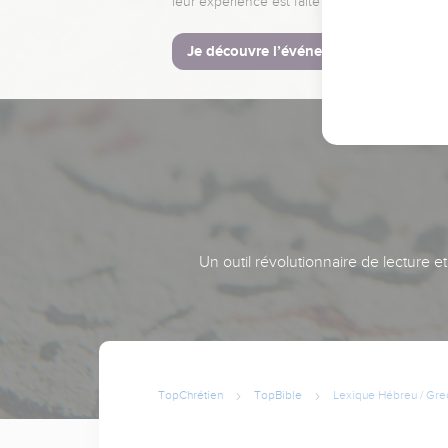
leur expérience est faite pour vous.
Je découvre l’événement
Un outil révolutionnaire de lecture e
TopChrétien
TopBible
Lexique Hébreu / Gre