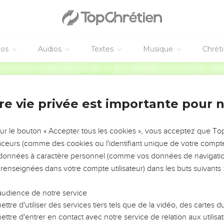
éos
Audios
Textes
Musique
Chrét
re vie privée est importante pour 
NEMENT DE L’ANNÉE !
ÉVITER LES VOTRES ?
sur le bouton « Accepter tous les cookies », vous acceptez que T
traceurs (comme des cookies ou l'identifiant unique de votre compte 
tes, leur impact, leur foi ou leur vision. Mais on voit
s données à caractère personnel (comme vos données de navigatio
fficiles qu'ils ont traversés, alors même que ce sont
 renseignées dans votre compte utilisateur) dans les buts suivants 
audience de notre service
s, et responsables reviennent sur les erreurs
 avancer avec plus de sagesse afin que leurs erreurs
ttre d'utiliser des services tiers tels que de la vidéo, des cartes
un ministère, une équipe, un groupe ou une famille,
ttre d'entrer en contact avec notre service de relation aux utilisat