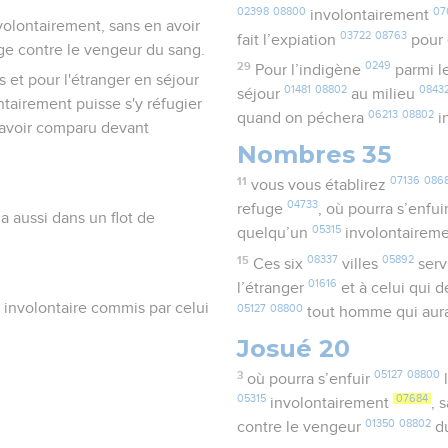
02398
08800
07
involontairement
volontairement, sans en avoir
03722
08763
fait l’expiation
pour 
fuge contre le vengeur du sang.
29
0249
Pour l’indigène
parmi l
es et pour l'étranger en séjour
01481
08802
0843
séjour
au milieu
ntairement puisse s'y réfugier
06213
08802
quand on péchera
i
'avoir comparu devant
Nombres 35
11
07136
086
vous vous établirez
04733
refuge
, où pourra s’enfui
n a aussi dans un flot de
05315
quelqu’un
involontairem
15
08337
05892
Ces six
villes
serv
01616
l’étranger
et à celui qui
é involontaire commis par celui
05127
08800
tout homme qui aur
Josué 20
3
05127
08800
où pourra s’enfuir
l
05315
07684
involontairement
, 
01350
08802
contre le vengeur
d