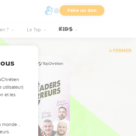
Faire un don
ien ?
Le Top
FERMER
nous
opChrétien
utilisateur)
n et les
:
 du monde…
eurs.