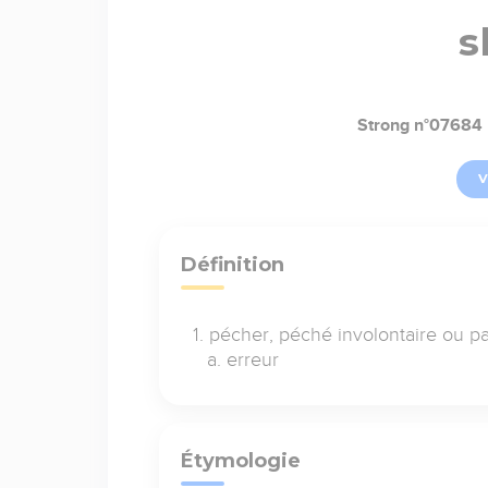
s
Strong n°07684
V
Définition
pécher, péché involontaire ou p
erreur
Étymologie