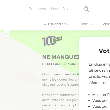
Au quotidien
Bible
Vid
Vot
NE MANQUEZ PAS L’ÉVÉ
ET SI LEURS ERREURS POUVAIENT VOUS 
En cliquant 
utilise des 
On admire souvent les leaders pour leurs réussi
et traite vo
moins les doutes, les erreurs et les saisons di
informations
elles qui les ont façonnés.
Mesurer l'
Dans cette conférence, leaders, entrepreneur
marquantes de leur parcours et les clés pour
Vous perme
deviennent vos tremplins. Que vous guidiez 
Vous perme