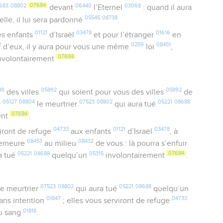
683
08802
07684
06440
03068
devant
l’Eternel
: quand il aura
05545
08738
elle, il lui sera pardonné
.
01121
03478
01616
es enfants
d’Israël
et pour l’étranger
en
2
0259
08451
d’eux, il y aura pour vous une même
loi
,
07684
nvolontairement
.
89
05892
05892
des villes
qui soient pour vous des villes
de
05127
08804
07523
08802
05221
08688
r
le meurtrier
qui aura tué
07684
ent
.
04733
01121
03478
iront de refuge
aux enfants
d’Israël
, à
08453
08432
 demeure
au milieu
de vous : là pourra s’enfuir
05221
08688
05315
07684
a tué
quelqu’un
involontairement
.
07523
08802
05221
08688
e meurtrier
qui aura tué
quelqu’un
01847
04733
sans intention
; elles vous serviront de refuge
01818
u sang
.