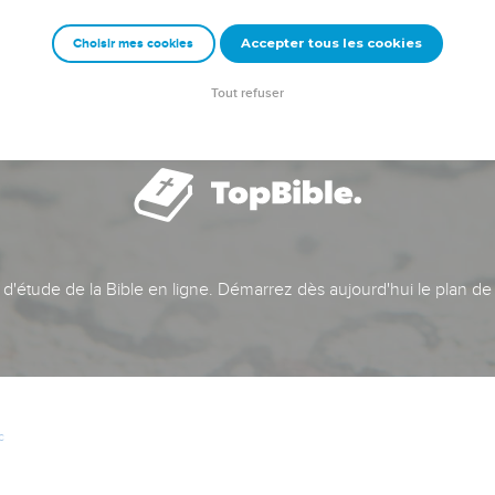
Accepter tous les cookies
Choisir mes cookies
Tout refuser
t d'étude de la Bible en ligne. Démarrez dès aujourd'hui le plan de
c