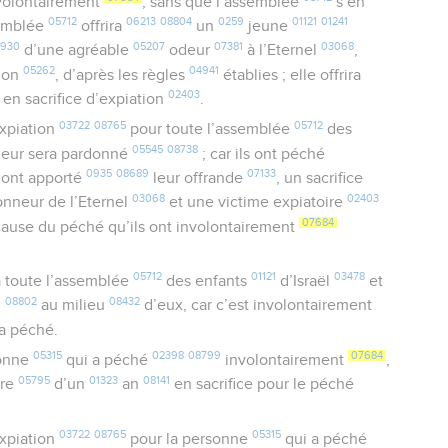
volontairement
, sans que l’assemblée
s’en
05712
06213
08804
0259
01121
01241
semblée
offrira
un
jeune
5930
05207
07381
03068
d’une agréable
odeur
à l’Eternel
,
05262
04941
tion
, d’après les règles
établies ; elle offrira
02403
en sacrifice d’expiation
.
03722
08765
05712
expiation
pour toute l’assemblée
des
05545
08738
l leur sera pardonné
; car ils ont péché
0935
08689
07133
ls ont apporté
leur offrande
, un sacrifice
03068
02403
onneur de l’Eternel
et une victime expiatoire
07684
 cause du péché qu’ils ont involontairement
05712
01121
03478
 toute l’assemblée
des enfants
d’Israël
et
1
08802
08432
au milieu
d’eux, car c’est involontairement
a péché.
05315
02398
08799
07684
onne
qui a péché
involontairement
,
05795
01323
08141
vre
d’un
an
en sacrifice pour le péché
03722
08765
05315
expiation
pour la personne
qui a péché