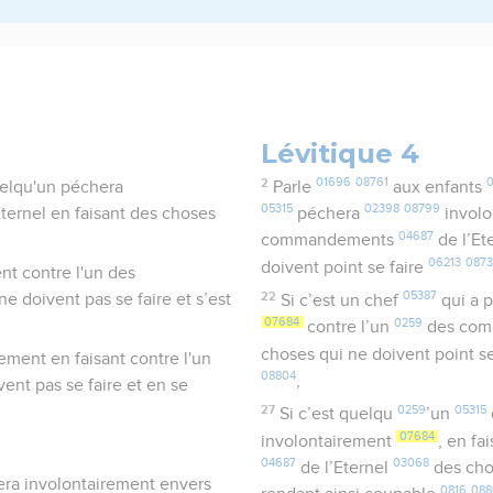
Lévitique 4
2
01696
08761
0
quelqu'un péchera
Parle
aux enfants
05315
02398
08799
ternel en faisant des choses
péchera
invol
04687
commandements
de l’Et
06213
087
doivent point se faire
ent contre l'un des
22
05387
 doivent pas se faire et s’est
Si c’est un chef
qui a 
07684
0259
contre l’un
des co
choses qui ne doivent point s
ement en faisant contre l'un
08804
,
nt pas se faire et en se
27
0259
05315
Si c’est quelqu
’un
07684
involontairement
, en fa
04687
03068
de l’Eternel
des chos
era involontairement envers
0816
088