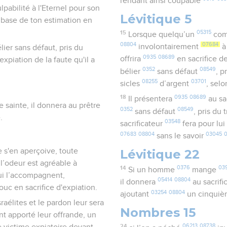
rendant ainsi coupable
ulpabilité à l'Eternel pour son
Lévitique 5
a base de ton estimation en
15
05315
Lorsque quelqu’un
com
08804
07684
involontairement
à
lier sans défaut, pris du
0935
08689
offrira
en sacrifice d
expiation de la faute qu'il a
0352
08549
bélier
sans défaut
, p
08255
03701
sicles
d’argent
, selo
18
0935
08689
Il présentera
au sa
sainte, il donnera au prêtre
0352
08549
sans défaut
, pris du
.
03548
sacrificateur
fera pour lui
07683
08804
03045
sans le savoir
Lévitique 22
e s'en aperçoive, toute
l’odeur est agréable à
14
0376
03
Si un homme
mange
qui l’accompagnent,
05414
08804
il donnera
au sacrifi
ouc en sacrifice d'expiation.
03254
08804
ajoutant
un cinqui
raélites et le pardon leur sera
Nombres 15
ont apporté leur offrande, un
24
06213
08738
ne victime expiatoire devant