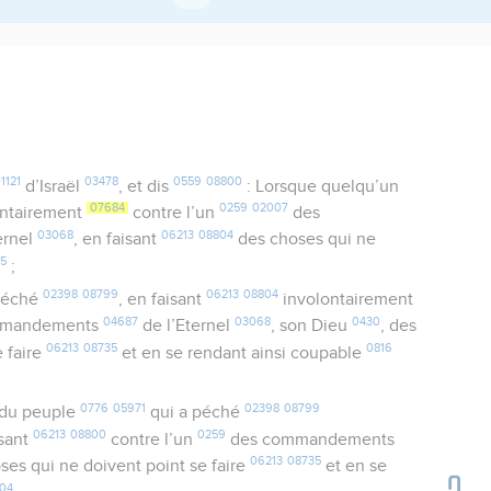
1121
03478
0559
08800
d’Israël
, et dis
: Lorsque quelqu’un
07684
0259
02007
ontairement
contre l’un
des
03068
06213
08804
ernel
, en faisant
des choses qui ne
35
;
02398
08799
06213
08804
péché
, en faisant
involontairement
04687
03068
0430
mmandements
de l’Eternel
, son Dieu
, des
06213
08735
0816
e faire
et en se rendant ainsi coupable
0776
05971
02398
08799
du peuple
qui a péché
06213
08800
0259
isant
contre l’un
des commandements
06213
08735
es qui ne doivent point se faire
et en se
04