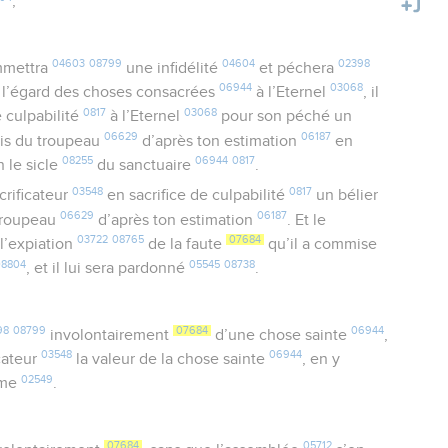
,
04603
08799
04604
02398
mettra
une infidélité
et péchera
06944
03068
 l’égard des choses consacrées
à l’Eternel
, il
0817
03068
e culpabilité
à l’Eternel
pour son péché un
06629
06187
ris du troupeau
d’après ton estimation
en
08255
06944
0817
n le sicle
du sanctuaire
.
03548
0817
crificateur
en sacrifice de culpabilité
un bélier
06629
06187
 troupeau
d’après ton estimation
. Et le
03722
08765
07684
 l’expiation
de la faute
qu’il a commise
08804
05545
08738
, et il lui sera pardonné
.
98
08799
07684
06944
involontairement
d’une chose sainte
,
03548
06944
cateur
la valeur de la chose sainte
, en y
02549
ème
.
07684
05712