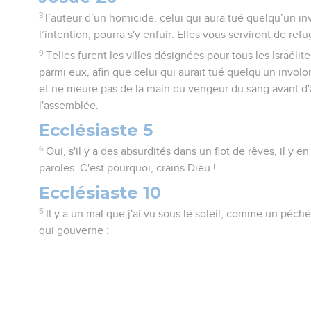
3
l’auteur d’un homicide, celui qui aura tué quelqu’un in
l’intention, pourra s'y enfuir. Elles vous serviront de re
9
Telles furent les villes désignées pour tous les Israélit
parmi eux, afin que celui qui aurait tué quelqu'un involo
et ne meure pas de la main du vengeur du sang avant d
l'assemblée.
Ecclésiaste 5
6
Oui, s'il y a des absurdités dans un flot de rêves, il y e
paroles. C'est pourquoi, crains Dieu !
Ecclésiaste 10
5
Il y a un mal que j'ai vu sous le soleil, comme un péch
qui gouverne :