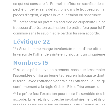
ce qui est consacré à l'Eternel, il offrira en sacrifice de c
péché un bélier sans défaut, pris dans le troupeau sur l
pièces d'argent, d’après la valeur étalon du sanctuaire.
18
Il présentera au prêtre en sacrifice de culpabilité un bé
troupeau d'après ton estimation. Le prêtre fera pour lui l'
commise sans le savoir, et le pardon lui sera accordé.
Lévitique 22
14
» Si un homme mange involontairement d'une offrande 
la valeur de l’offrande sainte en y ajoutant un cinquième
Nombres 15
24
si l'on a péché involontairement, sans que l'assemblé
l'assemblée offrira un jeune taureau en holocauste dont 
l'Eternel, avec l'offrande végétale et l’offrande liquide 
conformément à la règle établie. Elle offrira encore un b
25
Le prêtre fera l'expiation pour toute l'assemblée des Is
accordé. En effet, ils ont péché involontairement et ils 
sacrifice passé par le feu en l'honneur de l'Eternel et u