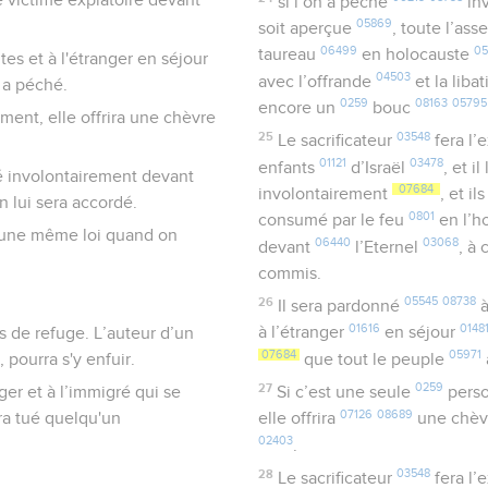
si l’on a péché
in
05869
soit aperçue
, toute l’as
06499
0
taureau
en holocauste
tes et à l'étranger en séjour
04503
avec l’offrande
et la liba
 a péché.
0259
08163
05795
encore un
bouc
ment, elle offrira une chèvre
25
03548
Le sacrificateur
fera l’
01121
03478
enfants
d’Israël
, et i
hé involontairement devant
07684
involontairement
, et i
on lui sera accordé.
0801
consumé par le feu
en l’h
us une même loi quand on
06440
03068
devant
l’Eternel
, à
commis.
26
05545
08738
Il sera pardonné
à
01616
0148
à l’étranger
en séjour
es de refuge. L’auteur d’un
07684
05971
 pourra s'y enfuir.
que tout le peuple
27
0259
nger et à l’immigré qui se
Si c’est une seule
pers
07126
08689
ra tué quelqu'un
elle offrira
une chè
02403
.
28
03548
Le sacrificateur
fera l’