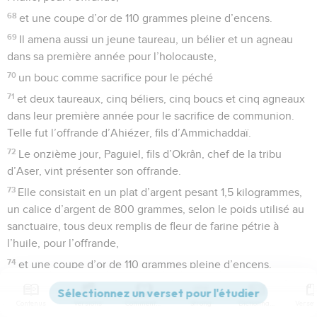
68
et une coupe d’or de 110 grammes pleine d’encens.
69
Il amena aussi un jeune taureau, un bélier et un agneau
dans sa première année pour l’holocauste,
70
un bouc comme sacrifice pour le péché
71
et deux taureaux, cinq béliers, cinq boucs et cinq agneaux
dans leur première année pour le sacrifice de communion.
Telle fut l’offrande d’Ahiézer, fils d’Ammichaddaï.
72
Le onzième jour, Paguiel, fils d’Okrân, chef de la tribu
d’Aser, vint présenter son offrande.
73
Elle consistait en un plat d’argent pesant 1,5 kilogrammes,
un calice d’argent de 800 grammes, selon le poids utilisé au
sanctuaire, tous deux remplis de fleur de farine pétrie à
l’huile, pour l’offrande,
74
et une coupe d’or de 110 grammes pleine d’encens.
75
Il amena aussi un jeune taureau, un bélier et un agneau
dans sa première année pour l’holocauste,
Contenus
Versions
Commentaires
Strong
Dictionnaire