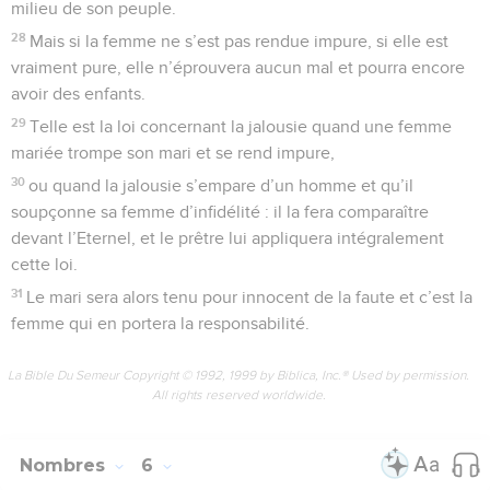
milieu de son peuple.
28
Mais si la femme ne s’est pas rendue impure, si elle est
vraiment pure, elle n’éprouvera aucun mal et pourra encore
avoir des enfants.
29
Telle est la loi concernant la jalousie quand une femme
mariée trompe son mari et se rend impure,
30
ou quand la jalousie s’empare d’un homme et qu’il
soupçonne sa femme d’infidélité : il la fera comparaître
devant l’Eternel, et le prêtre lui appliquera intégralement
cette loi.
31
Le mari sera alors tenu pour innocent de la faute et c’est la
femme qui en portera la responsabilité.
La Bible Du Semeur Copyright © 1992, 1999 by Biblica, Inc.® Used by permission.
All rights reserved worldwide.
Nombres
6