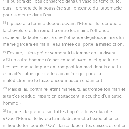
Il puisera de l’eau consacrée dans un vase de terre cuite,
puis il prendra de la poussière sur l’enceinte du *tabernacle
pour la mettre dans l’eau.
18
Il placera la femme debout devant l’Eternel, lui dénouera
la chevelure et lui remettra entre les mains l’offrande
rappelant la faute, c’est-à-dire l’offrande de jalousie, mais lui-
même gardera en main l’eau amère qui porte la malédiction.
19
Ensuite, il fera prêter serment à la femme en lui disant :
« Si un autre homme n’a pas couché avec toi et que tu ne
t’es pas rendue impure en trompant ton mari depuis que tu
es mariée, alors que cette eau amère qui porte la
malédiction ne te fasse encourir aucun châtiment !
20
Mais si, au contraire, étant mariée, tu as trompé ton mari et
si tu t’es rendue impure en partageant la couche d’un autre
homme »,
21
tu jures de prendre sur toi les imprécations suivantes :
« Que l’Eternel te livre à la malédiction et à l’exécration au
milieu de ton peuple ! Qu’il fasse dépérir tes cuisses et enfler