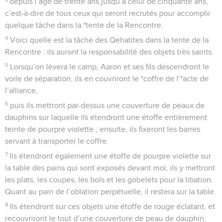
depuis l’âge de trente ans jusqu’à celui de cinquante ans,
c’est-à-dire de tous ceux qui seront recrutés pour accomplir
quelque tâche dans la *tente de la Rencontre.
4
Voici quelle est la tâche des Qehatites dans la tente de la
Rencontre : ils auront la responsabilité des objets très saints.
5
Lorsqu’on lèvera le camp, Aaron et ses fils descendront le
voile de séparation, ils en couvriront le *coffre de l’*acte de
l’alliance,
6
puis ils mettront par-dessus une couverture de peaux de
dauphins sur laquelle ils étendront une étoffe entièrement
teinte de pourpre violette ; ensuite, ils fixeront les barres
servant à transporter le coffre.
7
Ils étendront également une étoffe de pourpre violette sur
la table des pains qui sont exposés devant moi, ils y mettront
les plats, les coupes, les bols et les gobelets pour la libation.
Quant au pain de l’oblation perpétuelle, il restera sur la table.
8
Ils étendront sur ces objets une étoffe de rouge éclatant, et
recouvriront le tout d’une couverture de peau de dauphin,