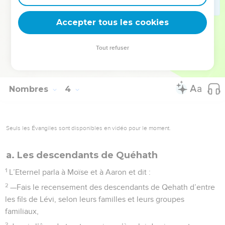
51
Il remit l’argent du rachat à Aaron et à ses fils, selon l’ordre
Accepter tous les cookies
que l’Eternel lui avait donné.
La Bible Du Semeur Copyright © 1992, 1999 by Biblica, Inc.® Used by permission.
Tout refuser
All rights reserved worldwide.
Nombres
4
Seuls les Évangiles sont disponibles en vidéo pour le moment.
a. Les descendants de Quéhath
1
L’Eternel parla à Moïse et à Aaron et dit :
2
—Fais le recensement des descendants de Qehath d’entre
les fils de Lévi, selon leurs familles et leurs groupes
familiaux,
3