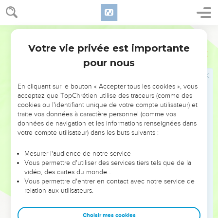
enregistra les noms était de 22 273.
44
L’Eternel parla à Moïse et dit :
Semeur
45
—Attribue-moi les lévites en échange de tous les fils aînés
Votre vie privée est importante
des Israélites, et le bétail des lévites à la place du leur, ainsi
Nombres
3
les lévites seront à moi. Je suis l’Eternel.
pour nous
46
Pour le rachat des 273 fils aînés en surplus par rapport au
nombre des lévites,
En cliquant sur le bouton « Accepter tous les cookies », vous
acceptez que TopChrétien utilise des traceurs (comme des
47
tu feras payer cinq pièces d’argent par tête au taux du
cookies ou l'identifiant unique de votre compte utilisateur) et
sicle utilisé au sanctuaire, qui pèse vingt guéras.
traite vos données à caractère personnel (comme vos
données de navigation et les informations renseignées dans
48
Tu donneras l’argent à Aaron et à ses fils comme prix du
votre compte utilisateur) dans les buts suivants :
rachat de ceux qui sont en surplus par rapport au nombre
des lévites.
Mesurer l'audience de notre service
Vous permettre d'utiliser des services tiers tels que de la
49
Moïse reçut l’argent du rachat pour ceux qui étaient en
vidéo, des cartes du monde…
excédent sur le nombre des fils aînés rachetés par les
Vous permettre d'entrer en contact avec notre service de
lévites ;
relation aux utilisateurs.
50
il reçut de la part des fils aînés israélites la somme de 1
365 sicles au taux du sicle en vigueur au sanctuaire.
Choisir mes cookies