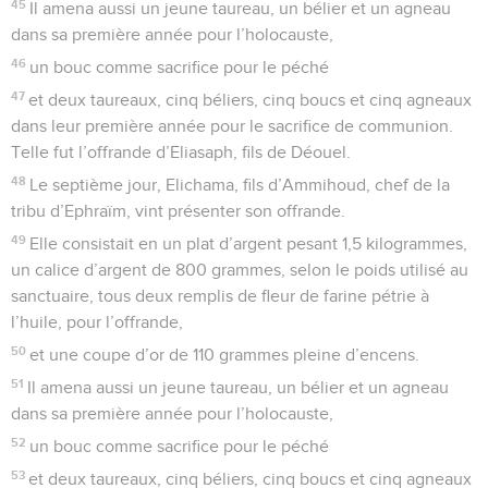
45
Il amena aussi un jeune taureau, un bélier et un agneau
dans sa première année pour l’holocauste,
46
un bouc comme sacrifice pour le péché
47
et deux taureaux, cinq béliers, cinq boucs et cinq agneaux
dans leur première année pour le sacrifice de communion.
Telle fut l’offrande d’Eliasaph, fils de Déouel.
48
Le septième jour, Elichama, fils d’Ammihoud, chef de la
tribu d’Ephraïm, vint présenter son offrande.
49
Elle consistait en un plat d’argent pesant 1,5 kilogrammes,
un calice d’argent de 800 grammes, selon le poids utilisé au
sanctuaire, tous deux remplis de fleur de farine pétrie à
l’huile, pour l’offrande,
50
et une coupe d’or de 110 grammes pleine d’encens.
51
Il amena aussi un jeune taureau, un bélier et un agneau
dans sa première année pour l’holocauste,
52
un bouc comme sacrifice pour le péché
53
et deux taureaux, cinq béliers, cinq boucs et cinq agneaux