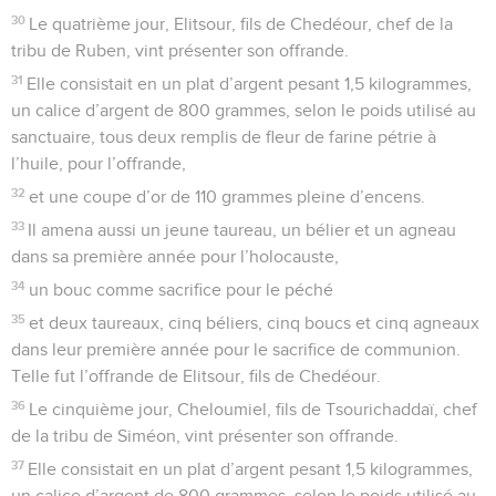
30
Le quatrième jour, Elitsour, fils de Chedéour, chef de la
tribu de Ruben, vint présenter son offrande.
31
Elle consistait en un plat d’argent pesant 1,5 kilogrammes,
un calice d’argent de 800 grammes, selon le poids utilisé au
sanctuaire, tous deux remplis de fleur de farine pétrie à
l’huile, pour l’offrande,
32
et une coupe d’or de 110 grammes pleine d’encens.
33
Il amena aussi un jeune taureau, un bélier et un agneau
dans sa première année pour l’holocauste,
34
un bouc comme sacrifice pour le péché
35
et deux taureaux, cinq béliers, cinq boucs et cinq agneaux
dans leur première année pour le sacrifice de communion.
Telle fut l’offrande de Elitsour, fils de Chedéour.
36
Le cinquième jour, Cheloumiel, fils de Tsourichaddaï, chef
de la tribu de Siméon, vint présenter son offrande.
37
Elle consistait en un plat d’argent pesant 1,5 kilogrammes,
un calice d’argent de 800 grammes, selon le poids utilisé au