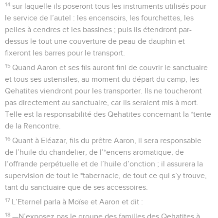
14
sur laquelle ils poseront tous les instruments utilisés pour
le service de l’autel : les encensoirs, les fourchettes, les
pelles à cendres et les bassines ; puis ils étendront par-
dessus le tout une couverture de peau de dauphin et
fixeront les barres pour le transport.
15
Quand Aaron et ses fils auront fini de couvrir le sanctuaire
et tous ses ustensiles, au moment du départ du camp, les
Qehatites viendront pour les transporter. Ils ne toucheront
pas directement au sanctuaire, car ils seraient mis à mort.
Telle est la responsabilité des Qehatites concernant la *tente
de la Rencontre.
16
Quant à Eléazar, fils du prêtre Aaron, il sera responsable
de l’huile du chandelier, de l’*encens aromatique, de
l’offrande perpétuelle et de l’huile d’onction ; il assurera la
supervision de tout le *tabernacle, de tout ce qui s’y trouve,
tant du sanctuaire que de ses accessoires.
17
L’Eternel parla à Moïse et Aaron et dit :
18
—N’exposez pas le groupe des familles des Qehatites à