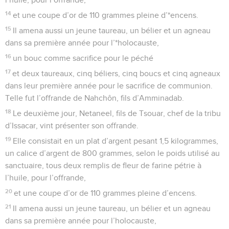
14
et une coupe d’or de 110 grammes pleine d’*encens.
15
Il amena aussi un jeune taureau, un bélier et un agneau
dans sa première année pour l’*holocauste,
16
un bouc comme sacrifice pour le péché
17
et deux taureaux, cinq béliers, cinq boucs et cinq agneaux
dans leur première année pour le sacrifice de communion.
Telle fut l’offrande de Nahchôn, fils d’Amminadab.
18
Le deuxième jour, Netaneel, fils de Tsouar, chef de la tribu
d’Issacar, vint présenter son offrande.
19
Elle consistait en un plat d’argent pesant 1,5 kilogrammes,
un calice d’argent de 800 grammes, selon le poids utilisé au
sanctuaire, tous deux remplis de fleur de farine pétrie à
l’huile, pour l’offrande,
20
et une coupe d’or de 110 grammes pleine d’encens.
21
Il amena aussi un jeune taureau, un bélier et un agneau
dans sa première année pour l’holocauste,