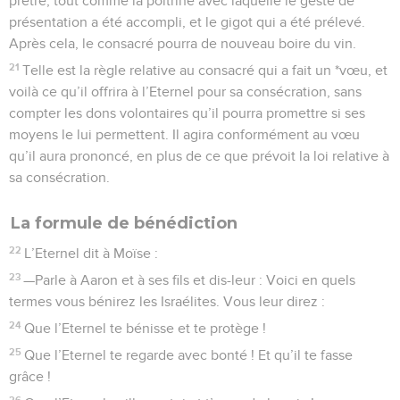
prêtre, tout comme la poitrine avec laquelle le geste de
présentation a été accompli, et le gigot qui a été prélevé.
Après cela, le consacré pourra de nouveau boire du vin.
21
Telle est la règle relative au consacré qui a fait un *vœu, et
voilà ce qu’il offrira à l’Eternel pour sa consécration, sans
compter les dons volontaires qu’il pourra promettre si ses
moyens le lui permettent. Il agira conformément au vœu
qu’il aura prononcé, en plus de ce que prévoit la loi relative à
sa consécration.
La formule de bénédiction
22
L’Eternel dit à Moïse :
23
—Parle à Aaron et à ses fils et dis-leur : Voici en quels
termes vous bénirez les Israélites. Vous leur direz :
24
Que l’Eternel te bénisse et te protège !
25
Que l’Eternel te regarde avec bonté ! Et qu’il te fasse
grâce !
26