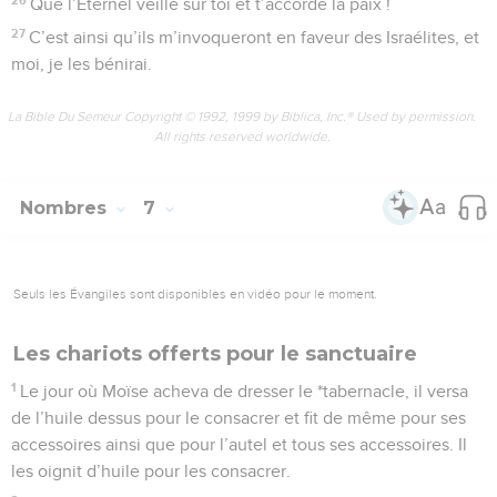
Que l’Eternel veille sur toi et t’accorde la paix !
27
C’est ainsi qu’ils m’invoqueront en faveur des Israélites, et
moi, je les bénirai.
La Bible Du Semeur Copyright © 1992, 1999 by Biblica, Inc.® Used by permission.
All rights reserved worldwide.
Nombres
7
Seuls les Évangiles sont disponibles en vidéo pour le moment.
Les chariots offerts pour le sanctuaire
1
Le jour où Moïse acheva de dresser le *tabernacle, il versa
de l’huile dessus pour le consacrer et fit de même pour ses
accessoires ainsi que pour l’autel et tous ses accessoires. Il
les oignit d’huile pour les consacrer.