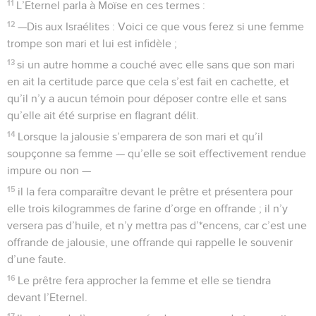
11
L’Eternel parla à Moïse en ces termes :
12
—Dis aux Israélites : Voici ce que vous ferez si une femme
trompe son mari et lui est infidèle ;
13
si un autre homme a couché avec elle sans que son mari
en ait la certitude parce que cela s’est fait en cachette, et
qu’il n’y a aucun témoin pour déposer contre elle et sans
qu’elle ait été surprise en flagrant délit.
14
Lorsque la jalousie s’emparera de son mari et qu’il
soupçonne sa femme — qu’elle se soit effectivement rendue
impure ou non —
15
il la fera comparaître devant le prêtre et présentera pour
elle trois kilogrammes de farine d’orge en offrande ; il n’y
versera pas d’huile, et n’y mettra pas d’*encens, car c’est une
offrande de jalousie, une offrande qui rappelle le souvenir
d’une faute.
16
Le prêtre fera approcher la femme et elle se tiendra
devant l’Eternel.
17