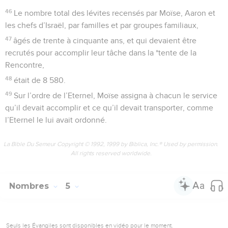
46
Le nombre total des lévites recensés par Moïse, Aaron et
les chefs d’Israël, par familles et par groupes familiaux,
47
âgés de trente à cinquante ans, et qui devaient être
recrutés pour accomplir leur tâche dans la *tente de la
Rencontre,
48
était de 8 580.
49
Sur l’ordre de l’Eternel, Moïse assigna à chacun le service
qu’il devait accomplir et ce qu’il devait transporter, comme
l’Eternel le lui avait ordonné.
La Bible Du Semeur Copyright © 1992, 1999 by Biblica, Inc.® Used by permission.
All rights reserved worldwide.
Nombres
5
Seuls les Évangiles sont disponibles en vidéo pour le moment.