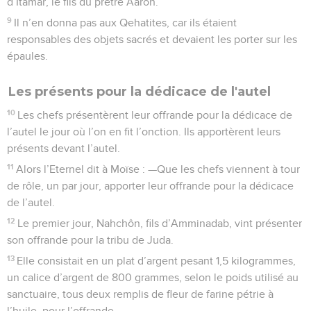
d’Itamar, le fils du prêtre Aaron.
9
Il n’en donna pas aux Qehatites, car ils étaient
responsables des objets sacrés et devaient les porter sur les
épaules.
Les présents pour la dédicace de l'autel
10
Les chefs présentèrent leur offrande pour la dédicace de
l’autel le jour où l’on en fit l’onction. Ils apportèrent leurs
présents devant l’autel.
11
Alors l’Eternel dit à Moïse : —Que les chefs viennent à tour
de rôle, un par jour, apporter leur offrande pour la dédicace
de l’autel.
12
Le premier jour, Nahchôn, fils d’Amminadab, vint présenter
son offrande pour la tribu de Juda.
13
Elle consistait en un plat d’argent pesant 1,5 kilogrammes,
un calice d’argent de 800 grammes, selon le poids utilisé au
sanctuaire, tous deux remplis de fleur de farine pétrie à
l’huile, pour l’offrande,