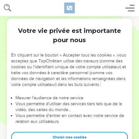
Votre vie privée est importante
pour nous
NE MANQUEZ PAS L’ÉVÉNEMENT
En cliquant sur le bouton « Accepter tous les cookies », vous
DE L’ANNÉE !
acceptez que TopChrétien utilise des traceurs (comme des
cookies ou l'identifiant unique de votre compte utilisateur) et
ET SI LEURS ERREURS POUVAIENT VOUS ÉVITER LES
traite vos données à caractère personnel (comme vos
VOTRES ?
données de navigation et les informations renseignées dans
votre compte utilisateur) dans les buts suivants :
On admire souvent les leaders pour leurs réussites, leur impact,
leur foi ou leur vision. Mais on voit moins les doutes, les erreurs
Mesurer l'audience de notre service
Vous permettre d'utiliser des services tiers tels que de la
et les saisons difficiles qu'ils ont traversés, alors même que ce
vidéo, des cartes du monde…
sont elles qui les ont façonnés.
Vous permettre d'entrer en contact avec notre service de
relation aux utilisateurs.
Dans cette conférence, leaders, entrepreneurs, et responsables
reviennent sur les erreurs marquantes de leur parcours et les
clés pour avancer avec plus de sagesse afin que leurs erreurs
Choisir mes cookies