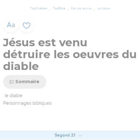
TopChrétien
TopBible
Plan de lecture
Le diable
Jésus est venu
détruire les oeuvres du
diable
Sommaire
le diable
Personnages bibliques
Segond 21