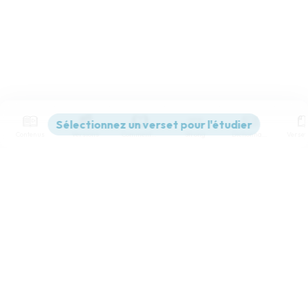
Contenus
Versions
Commentaires
Strong
Dictionnaire
Paramètres de lecture
Afficher les numéros de versets
Mode dyslexique
Désactivé
Simple
Coul
eur