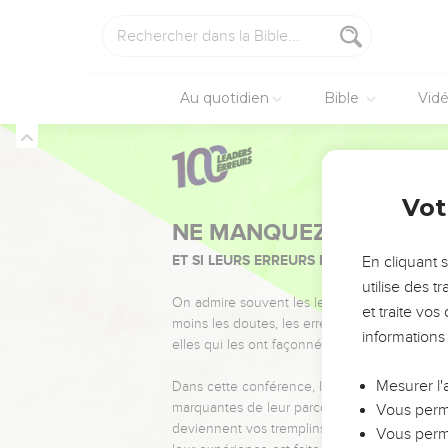
Au quotidien
Bible
Vid
Vot
NE MANQUEZ PAS L’ÉVÉ
ET SI LEURS ERREURS POUVAIENT VOUS 
En cliquant 
utilise des 
On admire souvent les leaders pour leurs réussi
et traite vo
moins les doutes, les erreurs et les saisons di
informations
elles qui les ont façonnés.
Mesurer l'
Dans cette conférence, leaders, entrepreneur
marquantes de leur parcours et les clés pour
Vous perme
deviennent vos tremplins. Que vous guidiez 
Vous perme