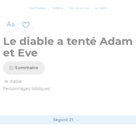
TopChrétien
TopBible
Plan de lecture
Le diable
Le diable a tenté Adam
et Eve
Sommaire
le diable
Personnages bibliques
Segond 21