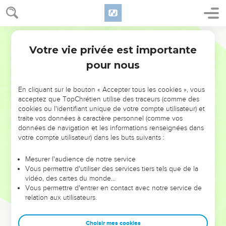
Votre vie privée est importante
pour nous
NE MANQUEZ PAS L’ÉVÉNEMENT
En cliquant sur le bouton « Accepter tous les cookies », vous
DE L’ANNÉE !
acceptez que TopChrétien utilise des traceurs (comme des
cookies ou l'identifiant unique de votre compte utilisateur) et
ET SI LEURS ERREURS POUVAIENT VOUS ÉVITER LES
traite vos données à caractère personnel (comme vos
VOTRES ?
données de navigation et les informations renseignées dans
votre compte utilisateur) dans les buts suivants :
On admire souvent les leaders pour leurs réussites, leur impact,
leur foi ou leur vision. Mais on voit moins les doutes, les erreurs
Mesurer l'audience de notre service
Vous permettre d'utiliser des services tiers tels que de la
et les saisons difficiles qu'ils ont traversés, alors même que ce
vidéo, des cartes du monde…
sont elles qui les ont façonnés.
Vous permettre d'entrer en contact avec notre service de
relation aux utilisateurs.
Dans cette conférence, leaders, entrepreneurs, et responsables
reviennent sur les erreurs marquantes de leur parcours et les
clés pour avancer avec plus de sagesse afin que leurs erreurs
Choisir mes cookies