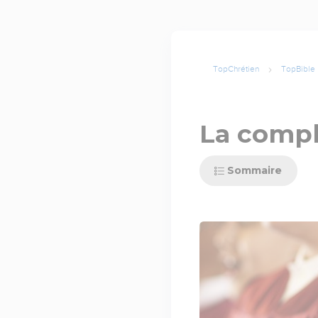
TopChrétien
TopBible
La compl
Sommaire