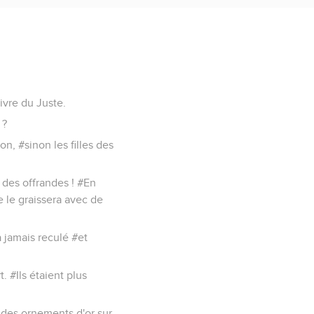
livre du Juste.
 ?
n, #sinon les filles des
e des offrandes ! #En
ne le graissera avec de
a jamais reculé #et
. #Ils étaient plus
it des ornements d'or sur