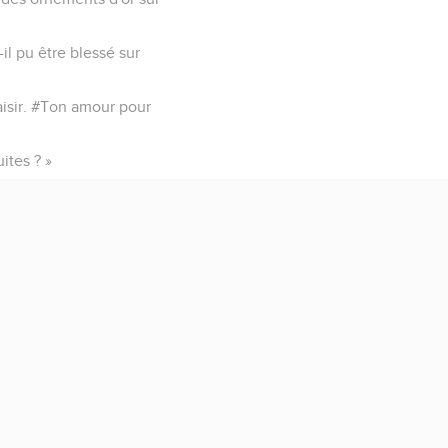
l pu être blessé sur
laisir. #Ton amour pour
ites ? »