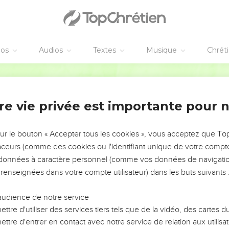
éos
Audios
Textes
Musique
Chrét
re vie privée est importante pour 
NEMENT DE L’ANNÉE !
ÉVITER LES VOTRES ?
sur le bouton « Accepter tous les cookies », vous acceptez que T
traceurs (comme des cookies ou l'identifiant unique de votre compte 
tes, leur impact, leur foi ou leur vision. Mais on voit
s données à caractère personnel (comme vos données de navigatio
fficiles qu'ils ont traversés, alors même que ce sont
 renseignées dans votre compte utilisateur) dans les buts suivants 
audience de notre service
s, et responsables reviennent sur les erreurs
 avancer avec plus de sagesse afin que leurs erreurs
ttre d'utiliser des services tiers tels que de la vidéo, des cartes
un ministère, une équipe, un groupe ou une famille,
ttre d'entrer en contact avec notre service de relation aux utilisat