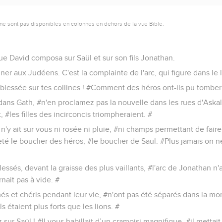
ne sont pas disponibles en colonnes en dehors de la vue Bible.
ue David composa sur Saül et sur son fils Jonathan.
ner aux Judéens. C'est la complainte de l'arc, qui figure dans le 
té blessée sur tes collines ! #Comment des héros ont-ils pu tomber
ans Gath, #n'en proclamez pas la nouvelle dans les rues d'Askalo
t, #les filles des incirconcis triompheraient. #
 n'y ait sur vous ni rosée ni pluie, #ni champs permettant de fair
 jeté le bouclier des héros, #le bouclier de Saül. #Plus jamais on 
essés, devant la graisse des plus vaillants, #l'arc de Jonathan n'
nait pas à vide. #
és et chéris pendant leur vie, #n'ont pas été séparés dans la mort
ls étaient plus forts que les lions. #
ez sur Saül ! #Il vous habillait d’un cramoisi magnifique, #il metta