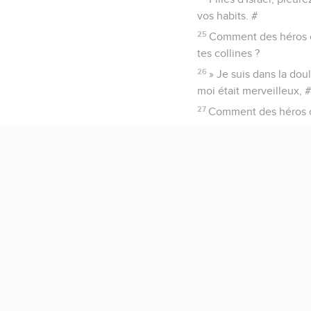
vos habits. #
25
Comment des héros on
tes collines ?
26
» Je suis dans la dou
moi était merveilleux, 
27
Comment des héros on