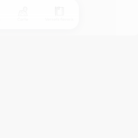
s
Carte
Versets favoris
Coul
eur
Désactivé
Simple
Serif
Sans-serif
Grand
Moyen
Petit