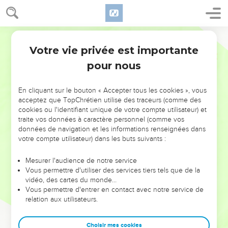
Votre vie privée est importante
pour nous
NE MANQUEZ PAS L’ÉVÉNEMENT
En cliquant sur le bouton « Accepter tous les cookies », vous
DE L’ANNÉE !
acceptez que TopChrétien utilise des traceurs (comme des
cookies ou l'identifiant unique de votre compte utilisateur) et
ET SI LEURS ERREURS POUVAIENT VOUS ÉVITER LES
traite vos données à caractère personnel (comme vos
VOTRES ?
données de navigation et les informations renseignées dans
votre compte utilisateur) dans les buts suivants :
On admire souvent les leaders pour leurs réussites, leur impact,
leur foi ou leur vision. Mais on voit moins les doutes, les erreurs
Mesurer l'audience de notre service
Vous permettre d'utiliser des services tiers tels que de la
et les saisons difficiles qu'ils ont traversés, alors même que ce
vidéo, des cartes du monde…
sont elles qui les ont façonnés.
Vous permettre d'entrer en contact avec notre service de
relation aux utilisateurs.
Dans cette conférence, leaders, entrepreneurs, et responsables
reviennent sur les erreurs marquantes de leur parcours et les
clés pour avancer avec plus de sagesse afin que leurs erreurs
Choisir mes cookies