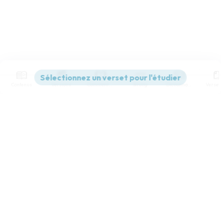
Contenus
Versions
Commentaires
Strong
Dictionnaire
Paramètres de lecture
Afficher les numéros de versets
Mode dyslexique
Désactivé
Simple
Coul
eur
Police d'écriture