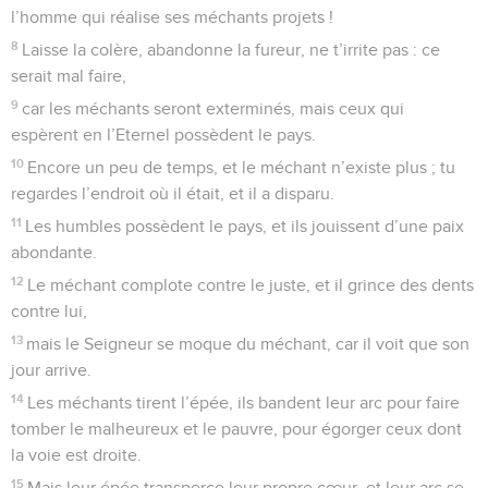
l’homme qui réalise ses méchants projets !
8
Laisse la colère, abandonne la fureur, ne t’irrite pas : ce
serait mal faire,
9
car les méchants seront exterminés, mais ceux qui
espèrent en l’Eternel possèdent le pays.
10
Encore un peu de temps, et le méchant n’existe plus ; tu
regardes l’endroit où il était, et il a disparu.
11
Les humbles possèdent le pays, et ils jouissent d’une paix
abondante.
12
Le méchant complote contre le juste, et il grince des dents
contre lui,
13
mais le Seigneur se moque du méchant, car il voit que son
jour arrive.
14
Les méchants tirent l’épée, ils bandent leur arc pour faire
tomber le malheureux et le pauvre, pour égorger ceux dont
la voie est droite.
15
Mais leur épée transperce leur propre cœur, et leur arc se