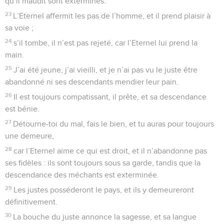
qu’il maudit sont exterminés.
23
L’Eternel affermit les pas de l’homme, et il prend plaisir à
sa voie ;
24
s’il tombe, il n’est pas rejeté, car l’Eternel lui prend la
main.
25
J’ai été jeune, j’ai vieilli, et je n’ai pas vu le juste être
abandonné ni ses descendants mendier leur pain.
26
Il est toujours compatissant, il prête, et sa descendance
est bénie.
27
Détourne-toi du mal, fais le bien, et tu auras pour toujours
une demeure,
28
car l’Eternel aime ce qui est droit, et il n’abandonne pas
ses fidèles : ils sont toujours sous sa garde, tandis que la
descendance des méchants est exterminée.
29
Les justes posséderont le pays, et ils y demeureront
définitivement.
30
La bouche du juste annonce la sagesse, et sa langue