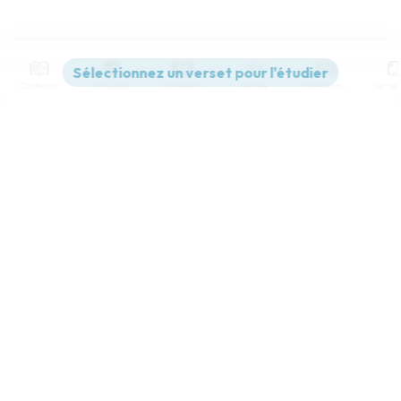
Contenus
Versions
Commentaires
Strong
Dictionnaire
Paramètres de lecture
Afficher les numéros de versets
Mode dyslexique
Désactivé
Simple
Coul
eur
Police d'écriture
Serif
Sans-serif