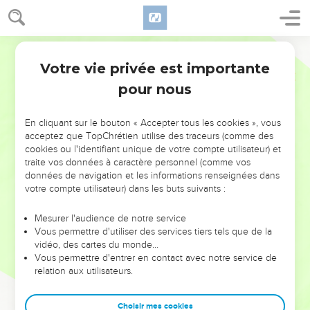
Votre vie privée est importante
pour nous
NE MANQUEZ PAS L’ÉVÉNEMENT
En cliquant sur le bouton « Accepter tous les cookies », vous
DE L’ANNÉE !
acceptez que TopChrétien utilise des traceurs (comme des
cookies ou l'identifiant unique de votre compte utilisateur) et
ET SI LEURS ERREURS POUVAIENT VOUS ÉVITER LES
traite vos données à caractère personnel (comme vos
VOTRES ?
données de navigation et les informations renseignées dans
votre compte utilisateur) dans les buts suivants :
On admire souvent les leaders pour leurs réussites, leur impact,
leur foi ou leur vision. Mais on voit moins les doutes, les erreurs
Mesurer l'audience de notre service
Vous permettre d'utiliser des services tiers tels que de la
et les saisons difficiles qu'ils ont traversés, alors même que ce
vidéo, des cartes du monde…
sont elles qui les ont façonnés.
Vous permettre d'entrer en contact avec notre service de
relation aux utilisateurs.
Dans cette conférence, leaders, entrepreneurs, et responsables
reviennent sur les erreurs marquantes de leur parcours et les
clés pour avancer avec plus de sagesse afin que leurs erreurs
Choisir mes cookies