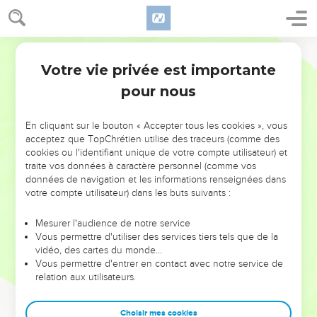
Votre vie privée est importante
pour nous
NE MANQUEZ PAS L’ÉVÉNEMENT
En cliquant sur le bouton « Accepter tous les cookies », vous
DE L’ANNÉE !
acceptez que TopChrétien utilise des traceurs (comme des
cookies ou l'identifiant unique de votre compte utilisateur) et
ET SI LEURS ERREURS POUVAIENT VOUS ÉVITER LES
traite vos données à caractère personnel (comme vos
VOTRES ?
données de navigation et les informations renseignées dans
votre compte utilisateur) dans les buts suivants :
On admire souvent les leaders pour leurs réussites, leur impact,
leur foi ou leur vision. Mais on voit moins les doutes, les erreurs
Mesurer l'audience de notre service
Vous permettre d'utiliser des services tiers tels que de la
et les saisons difficiles qu'ils ont traversés, alors même que ce
vidéo, des cartes du monde…
sont elles qui les ont façonnés.
Vous permettre d'entrer en contact avec notre service de
relation aux utilisateurs.
Dans cette conférence, leaders, entrepreneurs, et responsables
reviennent sur les erreurs marquantes de leur parcours et les
clés pour avancer avec plus de sagesse afin que leurs erreurs
Choisir mes cookies