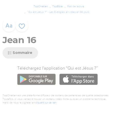
TopChrétien
TopBible
Plan de lecture
”Qui est Jésus ?” - Les Évangiles en vidéo en 90 jours
Jean 16
Sommaire
Téléchargez l'application “Qui est Jésus ?”
GOOGLE PLAY
APP ST
TopChrétien est une plate-forme diffuseur de contenu de partenaires de qualité sélectionnés.
Toutefois, si vous veniez à trouver un contenu vidéo illicite ou avec un problème technique,
merci de nous le signaler en
cliquant sur ce lien
.