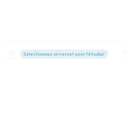
Contenus
Versions
Commentaires
Strong
Dictionnaire
Paramètres de lecture
Afficher les numéros de versets
Mode dyslexique
Désactivé
Simple
Coul
eur