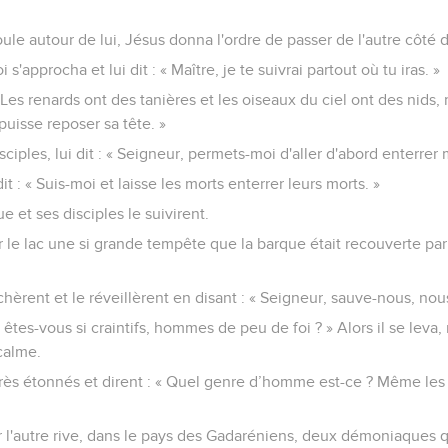
le autour de lui, Jésus donna l'ordre de passer de l'autre côté d
i s'approcha et lui dit : « Maître, je te suivrai partout où tu iras. »
« Les renards ont des tanières et les oiseaux du ciel ont des nids,
 puisse reposer sa tête. »
sciples, lui dit : « Seigneur, permets-moi d'aller d'abord enterrer
t : « Suis-moi et laisse les morts enterrer leurs morts. »
e et ses disciples le suivirent.
r le lac une si grande tempête que la barque était recouverte par l
chèrent et le réveillèrent en disant : « Seigneur, sauve-nous, nous
oi êtes-vous si craintifs, hommes de peu de foi ? » Alors il se lev
 calme.
ès étonnés et dirent : « Quel genre d’homme est-ce ? Même les v
sur l'autre rive, dans le pays des Gadaréniens, deux démoniaques q