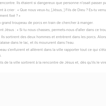
encontre. Ils étaient si dangereux que personne n'osait passer pa
ent à crier : « Que nous veux-tu, [Jésus, ] Fils de Dieu ? Es-tu ven
ment fixé ? »
 un grand troupeau de porcs en train de chercher à manger.
t Jésus : « Si tu nous chasses, permets-nous d'aller dans ce tro
-il. Ils sortirent des deux hommes et entrèrent dans les porcs. Alor
falaise dans le lac, et ils moururent dans l'eau.
au s'enfuirent et allèrent dans la ville rapporter tout ce qui s'éta
.
ts de la ville sortirent à la rencontre de Jésus et, dès qu'ils le vir