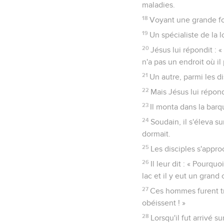
maladies.
18
Voyant une grande fou
19
Un spécialiste de la lo
20
Jésus lui répondit : 
n'a pas un endroit où il
21
Un autre, parmi les di
22
Mais Jésus lui répondi
23
Il monta dans la barqu
24
Soudain, il s'éleva su
dormait.
25
Les disciples s'appro
26
Il leur dit : « Pourqu
lac et il y eut un grand
27
Ces hommes furent tr
obéissent ! »
28
Lorsqu'il fut arrivé 