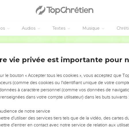
éos
Audios
Textes
Musique
Chrét
re vie privée est importante pour 
NEMENT DE L’ANNÉE !
ÉVITER LES VOTRES ?
sur le bouton « Accepter tous les cookies », vous acceptez que T
traceurs (comme des cookies ou l'identifiant unique de votre compte 
tes, leur impact, leur foi ou leur vision. Mais on voit
s données à caractère personnel (comme vos données de navigatio
fficiles qu'ils ont traversés, alors même que ce sont
 renseignées dans votre compte utilisateur) dans les buts suivants 
audience de notre service
s, et responsables reviennent sur les erreurs
 avancer avec plus de sagesse afin que leurs erreurs
ttre d'utiliser des services tiers tels que de la vidéo, des cartes
un ministère, une équipe, un groupe ou une famille,
ttre d'entrer en contact avec notre service de relation aux utilisat