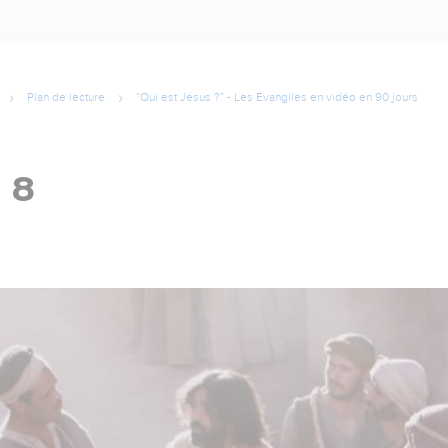
Plan de lecture
”Qui est Jésus ?” - Les Évangiles en vidéo en 90 jours
 8