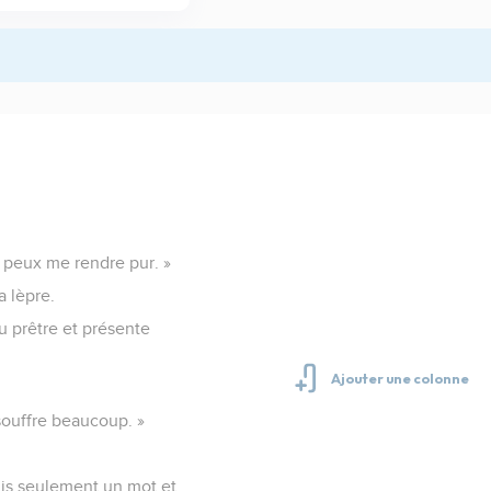
tu peux me rendre pur. »
a lèpre.
au prêtre et présente
 souffre beaucoup. »
 dis seulement un mot et