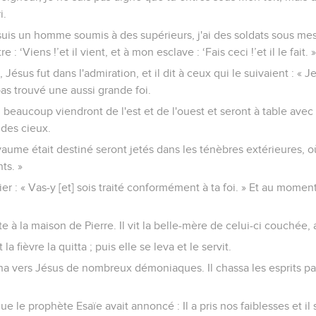
i.
 suis un homme soumis à des supérieurs, j'ai des soldats sous mes o
tre : ‘Viens !’et il vient, et à mon esclave : ‘Fais ceci !’et il le fait. »
 Jésus fut dans l'admiration, et il dit à ceux qui le suivaient : « J
pas trouvé une aussi grande foi.
, beaucoup viendront de l'est et de l'ouest et seront à table ave
des cieux.
yaume était destiné seront jetés dans les ténèbres extérieures, où
ts. »
icier : « Vas-y [et] sois traité conformément à ta foi. » Et au mome
e à la maison de Pierre. Il vit la belle-mère de celui-ci couchée, 
 la fièvre la quitta ; puis elle se leva et le servit.
a vers Jésus de nombreux démoniaques. Il chassa les esprits par
ue le prophète Esaïe avait annoncé : Il a pris nos faiblesses et il