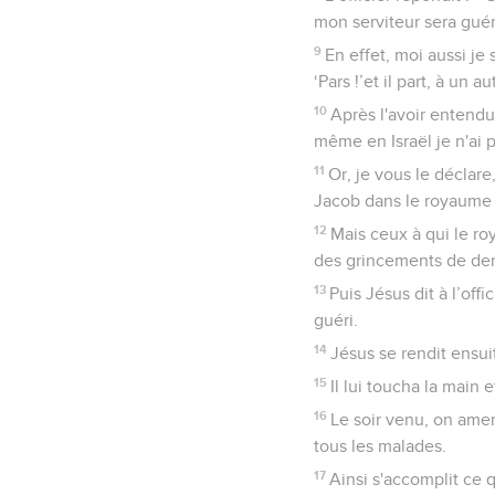
mon serviteur sera guér
9
En effet, moi aussi je
‘Pars !’et il part, à un au
10
Après l'avoir entendu,
même en Israël je n'ai 
11
Or, je vous le déclare
Jacob dans le royaume 
12
Mais ceux à qui le ro
des grincements de den
13
Puis Jésus dit à l’off
guéri.
14
Jésus se rendit ensuit
15
Il lui toucha la main et
16
Le soir venu, on amen
tous les malades.
17
Ainsi s'accomplit ce q