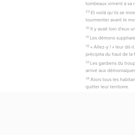
tombeaux vinrent à sa r
29
Et voilà qu’ils se mir
tourmenter avant le mo
30
Il y avait loin d'eux
31
Les démons suppliaien
32
« Allez-y ! » leur dit
précipita du haut de la 
33
Les gardiens du troupe
arrivé aux démoniaques
34
Alors tous les habitan
quitter leur territoire.