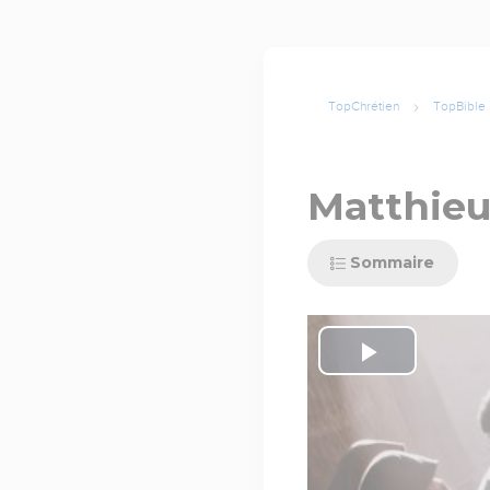
TopChrétien
TopBible
Matthieu
Sommaire
Play
Video