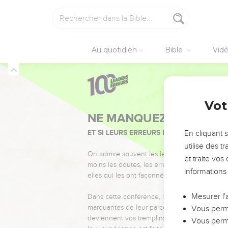
Au quotidien
Bible
Vid
Vot
NE MANQUEZ PAS L’ÉVÉ
ET SI LEURS ERREURS POUVAIENT VOUS 
En cliquant 
utilise des 
On admire souvent les leaders pour leurs réussi
et traite vo
moins les doutes, les erreurs et les saisons di
informations
elles qui les ont façonnés.
Mesurer l'
Dans cette conférence, leaders, entrepreneur
marquantes de leur parcours et les clés pour
Vous perme
deviennent vos tremplins. Que vous guidiez 
Vous perme