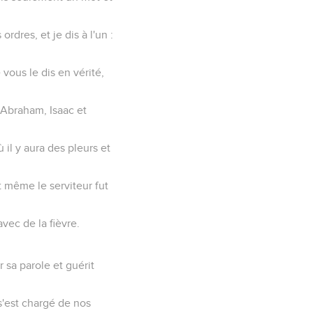
rdres, et je dis à l'un :
e vous le dis en vérité,
c Abraham, Isaac et
 il y aura des pleurs et
nt même le serviteur fut
avec de la fièvre.
 sa parole et guérit
 s'est chargé de nos