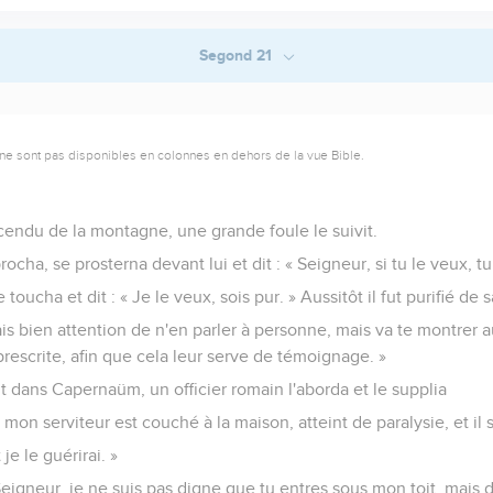
Segond 21
ne sont pas disponibles en colonnes en dehors de la vue Bible.
cendu de la montagne, une grande foule le suivit.
rocha, se prosterna devant lui et dit : « Seigneur, si tu le veux, 
 toucha et dit : « Je le veux, sois pur. » Aussitôt il fut purifié de s
 Fais bien attention de n'en parler à personne, mais va te montrer 
prescrite, afin que cela leur serve de témoignage. »
t dans Capernaüm, un officier romain l'aborda et le supplia
, mon serviteur est couché à la maison, atteint de paralysie, et il
t je le guérirai. »
« Seigneur, je ne suis pas digne que tu entres sous mon toit, mais