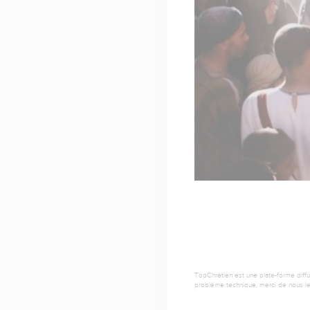
TopChrétien est une plate-forme diffu
problème technique, merci de nous le