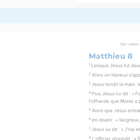
Ces vidéos 
Matthieu 8
1
Lorsque Jésus fut des
2
Alors un lépreux s'app
3
Jésus tendit la main, le
4
Puis Jésus lui dit : «
l'offrande que Moïse a 
5
Alors que Jésus entrai
6
en disant : « Seigneur
7
Jésus lui dit : « J'irai e
8
L’officier répondit : 