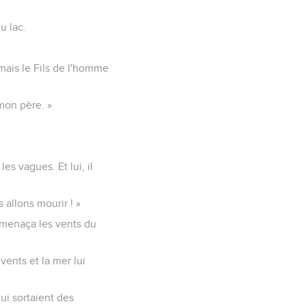
u lac.
 mais le Fils de l'homme
 mon père. »
es vagues. Et lui, il
 allons mourir ! »
a, menaça les vents du
ents et la mer lui
ui sortaient des