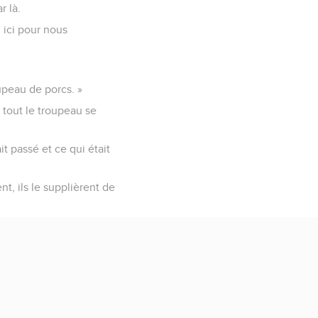
r là.
u ici pour nous
upeau de porcs. »
s tout le troupeau se
it passé et ce qui était
ent, ils le supplièrent de