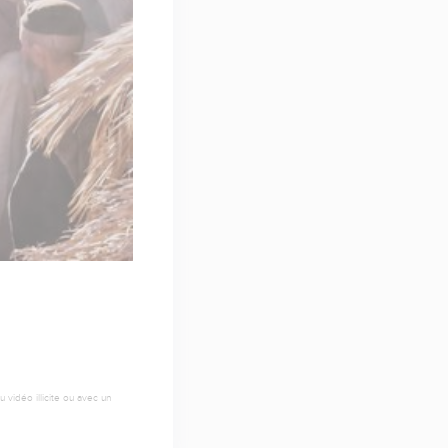
E
 vidéo illicite ou avec un