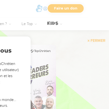
Faire un don
ien ?
Le Top
FERMER
nous
opChrétien
utilisateur)
n et les
:
 du monde…
eurs.