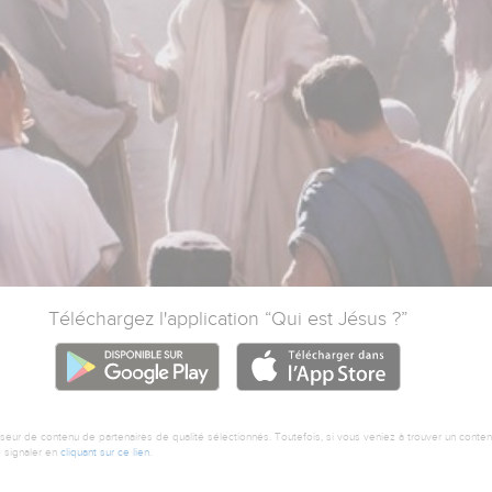
Téléchargez l'application “Qui est Jésus ?”
GOOGLE PLAY
APP STOR
seur de contenu de partenaires de qualité sélectionnés. Toutefois, si vous veniez à trouver un contenu
 signaler en
cliquant sur ce lien
.