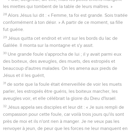
les miettes qui tombent de la table de leurs maîtres. »
28
Alors Jésus lui dit : « Femme, ta foi est grande. Sois traitée
conformément à ton désir. » A partir de ce moment, sa fille
fut guérie.
29
Jésus quitta cet endroit et vint sur les bords du lac de
Galilée. Il monta sur la montagne et s'y assit.
30
Une grande foule s'approcha de lui ; il y avait parmi eux
des boiteux, des aveugles, des muets, des estropiés et
beaucoup d'autres malades. On les amena aux pieds de
Jésus et il les guérit,
31
de sorte que la foule était émerveillée de voir les muets
parler, les estropiés être guéris, les boiteux marcher, les
aveugles voir, et elle célébrait la gloire du Dieu d'Israël.
32
Jésus appela ses disciples et leur dit : « Je suis rempli de
compassion pour cette foule, car voilà trois jours qu'ils sont
près de moi et ils n'ont rien à manger. Je ne veux pas les
renvoyer à jeun, de peur que les forces ne leur manquent en