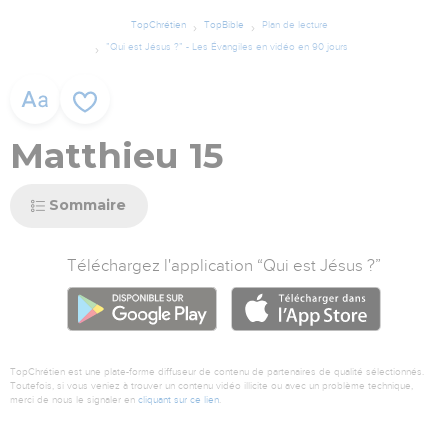
TopChrétien
TopBible
Plan de lecture
”Qui est Jésus ?” - Les Évangiles en vidéo en 90 jours
Matthieu 15
Sommaire
Téléchargez l'application “Qui est Jésus ?”
GOOGLE PLAY
APP ST
TopChrétien est une plate-forme diffuseur de contenu de partenaires de qualité sélectionnés.
Toutefois, si vous veniez à trouver un contenu vidéo illicite ou avec un problème technique,
merci de nous le signaler en
cliquant sur ce lien
.