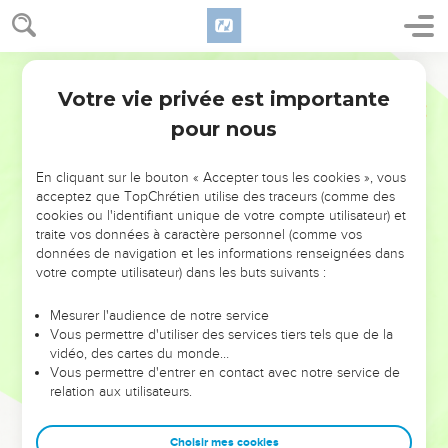
Votre vie privée est importante
pour nous
NE MANQUEZ PAS L’ÉVÉNEMENT
En cliquant sur le bouton « Accepter tous les cookies », vous
DE L’ANNÉE !
acceptez que TopChrétien utilise des traceurs (comme des
cookies ou l'identifiant unique de votre compte utilisateur) et
ET SI LEURS ERREURS POUVAIENT VOUS ÉVITER LES
traite vos données à caractère personnel (comme vos
VOTRES ?
données de navigation et les informations renseignées dans
votre compte utilisateur) dans les buts suivants :
On admire souvent les leaders pour leurs réussites, leur impact,
leur foi ou leur vision. Mais on voit moins les doutes, les erreurs
Mesurer l'audience de notre service
Vous permettre d'utiliser des services tiers tels que de la
et les saisons difficiles qu'ils ont traversés, alors même que ce
vidéo, des cartes du monde…
sont elles qui les ont façonnés.
Vous permettre d'entrer en contact avec notre service de
relation aux utilisateurs.
Dans cette conférence, leaders, entrepreneurs, et responsables
reviennent sur les erreurs marquantes de leur parcours et les
clés pour avancer avec plus de sagesse afin que leurs erreurs
Choisir mes cookies