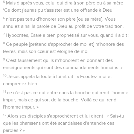
5
Mais d’après vous, celui qui dira à son père ou à sa mère :
‘Ce dont j'aurais pu t'assister est une offrande à Dieu’
6
n'est pas tenu d'honorer son père [ou sa mère]. Vous
annulez ainsi la parole de Dieu au profit de votre tradition.
7
Hypocrites, Esaïe a bien prophétisé sur vous, quand il a dit :
8
Ce peuple [prétend s'approcher de moi et] m'honore des
lèvres, mais son cœur est éloigné de moi.
9
C'est faussement qu'ils m'honorent en donnant des
enseignements qui sont des commandements humains. »
10
Jésus appela la foule à lui et dit : « Ecoutez-moi et
comprenez bien :
11
ce n'est pas ce qui entre dans la bouche qui rend l'homme
impur, mais ce qui sort de la bouche. Voilà ce qui rend
l'homme impur. »
12
Alors ses disciples s'approchèrent et lui dirent : « Sais-tu
que les pharisiens ont été scandalisés d'entendre ces
paroles ? »