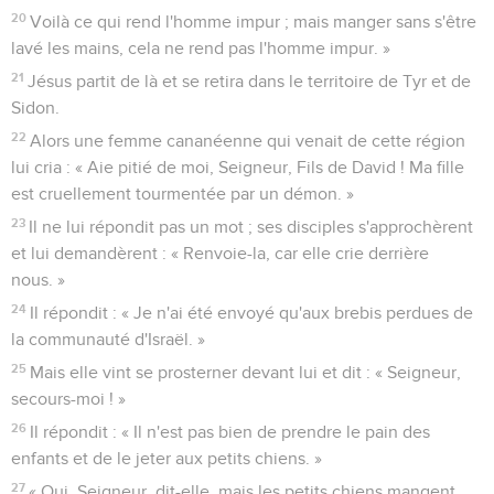
20
Voilà ce qui rend l'homme impur ; mais manger sans s'être
lavé les mains, cela ne rend pas l'homme impur. »
21
Jésus partit de là et se retira dans le territoire de Tyr et de
Sidon.
22
Alors une femme cananéenne qui venait de cette région
lui cria : « Aie pitié de moi, Seigneur, Fils de David ! Ma fille
est cruellement tourmentée par un démon. »
23
Il ne lui répondit pas un mot ; ses disciples s'approchèrent
et lui demandèrent : « Renvoie-la, car elle crie derrière
nous. »
24
Il répondit : « Je n'ai été envoyé qu'aux brebis perdues de
la communauté d'Israël. »
25
Mais elle vint se prosterner devant lui et dit : « Seigneur,
secours-moi ! »
26
Il répondit : « Il n'est pas bien de prendre le pain des
enfants et de le jeter aux petits chiens. »
27
« Oui, Seigneur, dit-elle, mais les petits chiens mangent