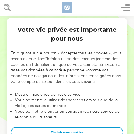
Votre vie privée est importante
pour nous
NE MANQUEZ PAS L’ÉVÉNEMENT
En cliquant sur le bouton « Accepter tous les cookies », vous
DE L’ANNÉE !
acceptez que TopChrétien utilise des traceurs (comme des
cookies ou l'identifiant unique de votre compte utilisateur) et
ET SI LEURS ERREURS POUVAIENT VOUS ÉVITER LES
traite vos données à caractère personnel (comme vos
VOTRES ?
données de navigation et les informations renseignées dans
votre compte utilisateur) dans les buts suivants :
On admire souvent les leaders pour leurs réussites, leur impact,
leur foi ou leur vision. Mais on voit moins les doutes, les erreurs
Mesurer l'audience de notre service
Vous permettre d'utiliser des services tiers tels que de la
et les saisons difficiles qu'ils ont traversés, alors même que ce
vidéo, des cartes du monde…
sont elles qui les ont façonnés.
Vous permettre d'entrer en contact avec notre service de
relation aux utilisateurs.
Dans cette conférence, leaders, entrepreneurs, et responsables
reviennent sur les erreurs marquantes de leur parcours et les
clés pour avancer avec plus de sagesse afin que leurs erreurs
Choisir mes cookies