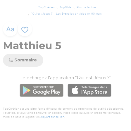
TopChrétien
TopBible
Plan de lecture
”Qui est Jésus ?” - Les Évangiles en vidéo en 90 jours
Matthieu 5
Sommaire
Téléchargez l'application “Qui est Jésus ?”
GOOGLE PLAY
APP ST
TopChrétien est une plate-forme diffuseur de contenu de partenaires de qualité sélectionnés.
Toutefois, si vous veniez à trouver un contenu vidéo illicite ou avec un problème technique,
merci de nous le signaler en
cliquant sur ce lien
.