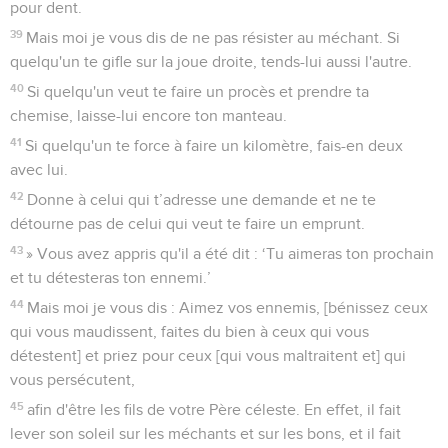
pour dent.
39
Mais moi je vous dis de ne pas résister au méchant. Si
quelqu'un te gifle sur la joue droite, tends-lui aussi l'autre.
40
Si quelqu'un veut te faire un procès et prendre ta
chemise, laisse-lui encore ton manteau.
41
Si quelqu'un te force à faire un kilomètre, fais-en deux
avec lui.
42
Donne à celui qui t’adresse une demande et ne te
détourne pas de celui qui veut te faire un emprunt.
43
» Vous avez appris qu'il a été dit : ‘Tu aimeras ton prochain
et tu détesteras ton ennemi.’
44
Mais moi je vous dis : Aimez vos ennemis, [bénissez ceux
qui vous maudissent, faites du bien à ceux qui vous
détestent] et priez pour ceux [qui vous maltraitent et] qui
vous persécutent,
45
afin d'être les fils de votre Père céleste. En effet, il fait
lever son soleil sur les méchants et sur les bons, et il fait