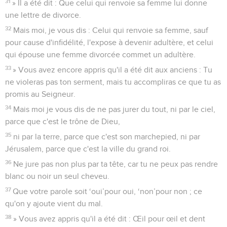
31
» Il a été dit : Que celui qui renvoie sa femme lui donne
une lettre de divorce.
32
Mais moi, je vous dis : Celui qui renvoie sa femme, sauf
pour cause d'infidélité, l'expose à devenir adultère, et celui
qui épouse une femme divorcée commet un adultère.
33
» Vous avez encore appris qu'il a été dit aux anciens : Tu
ne violeras pas ton serment, mais tu accompliras ce que tu as
promis au Seigneur.
34
Mais moi je vous dis de ne pas jurer du tout, ni par le ciel,
parce que c'est le trône de Dieu,
35
ni par la terre, parce que c'est son marchepied, ni par
Jérusalem, parce que c'est la ville du grand roi.
36
Ne jure pas non plus par ta tête, car tu ne peux pas rendre
blanc ou noir un seul cheveu.
37
Que votre parole soit ‘oui’pour oui, ‘non’pour non ; ce
qu'on y ajoute vient du mal.
38
» Vous avez appris qu'il a été dit : Œil pour œil et dent