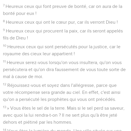
7
Heureux ceux qui font preuve de bonté, car on aura de la
bonté pour eux !
8
Heureux ceux qui ont le cœur pur, car ils verront Dieu !
9
Heureux ceux qui procurent la paix, car ils seront appelés
fils de Dieu !
10
Heureux ceux qui sont persécutés pour la justice, car le
royaume des cieux leur appartient !
11
Heureux serez-vous lorsqu'on vous insultera, qu'on vous
persécutera et qu'on dira faussement de vous toute sorte de
mal à cause de moi.
12
Réjouissez-vous et soyez dans l'allégresse, parce que
votre récompense sera grande au ciel. En effet, c'est ainsi
qu'on a persécuté les prophètes qui vous ont précédés.
13
» Vous êtes le sel de la terre. Mais si le sel perd sa saveur,
avec quoi la lui rendra-t-on ? Il ne sert plus qu'à être jeté
dehors et piétiné par les hommes.
14
Vous êtes la lumière du monde. Une ville située sur une