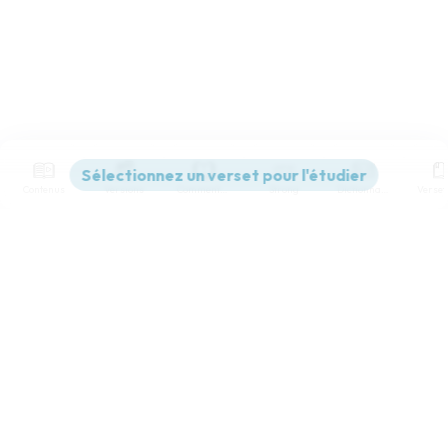
Contenus
Versions
Commentaires
Strong
Dictionnaire
Paramètres de lecture
Afficher les numéros de versets
Mode dyslexique
Désactivé
Simple
Coul
eur