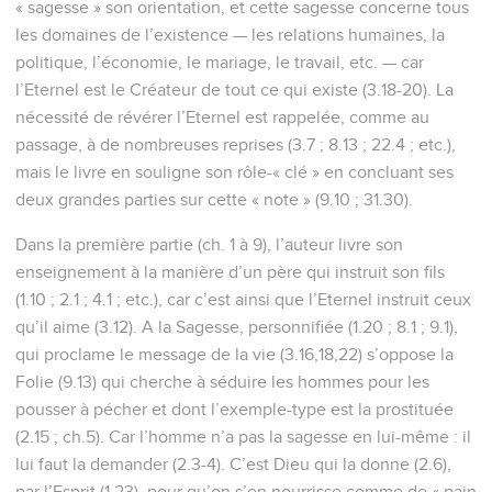
« sagesse » son orientation, et cette sagesse concerne tous
les domaines de l’existence — les relations humaines, la
politique, l’économie, le mariage, le travail, etc. — car
l’Eternel est le Créateur de tout ce qui existe (3.18-20). La
nécessité de révérer l’Eternel est rappelée, comme au
passage, à de nombreuses reprises (3.7 ; 8.13 ; 22.4 ; etc.),
mais le livre en souligne son rôle-« clé » en concluant ses
deux grandes parties sur cette « note » (9.10 ; 31.30).
Dans la première partie (ch. 1 à 9), l’auteur livre son
enseignement à la manière d’un père qui instruit son fils
(1.10 ; 2.1 ; 4.1 ; etc.), car c’est ainsi que l’Eternel instruit ceux
qu’il aime (3.12). A la Sagesse, personnifiée (1.20 ; 8.1 ; 9.1),
qui proclame le message de la vie (3.16,18,22) s’oppose la
Folie (9.13) qui cherche à séduire les hommes pour les
pousser à pécher et dont l’exemple-type est la prostituée
(2.15 ; ch.5). Car l’homme n’a pas la sagesse en lui-même : il
lui faut la demander (2.3-4). C’est Dieu qui la donne (2.6),
par l’Esprit (1.23), pour qu’on s’en nourrisse comme de « pain