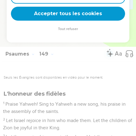
both young men and maidens; old men and children:
13
let them praise the name of Yahweh, for his name alone is
Accepter tous les cookies
exalted. His glory is above the earth and the heavens.
14
He has lifted up the horn of his people, the praise of all his
Tout refuser
saints; even of the children of Israel, a people near to him.
Praise Yah!
Psaumes
149
Seuls les Évangiles sont disponibles en vidéo pour le moment.
L'honneur des fidèles
1
Praise Yahweh! Sing to Yahweh a new song, his praise in
the assembly of the saints.
2
Let Israel rejoice in him who made them. Let the children of
Zion be joyful in their King.
3