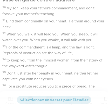
20
My son, keep your father's commandment, and don't
forsake your mother's teaching.
21
Bind them continually on your heart. Tie them around your
neck.
22
When you walk, it will lead you. When you sleep, it will
watch over you. When you awake, it will talk with you.
23
For the commandment is a lamp, and the law is light.
Reproofs of instruction are the way of life,
24
to keep you from the immoral woman, from the flattery of
the wayward wife's tongue.
25
Don't lust after her beauty in your heart, neither let her
captivate you with her eyelids.
26
For a prostitute reduces you to a piece of bread. The
adulteress hunts for your precious life.
27
Can a man scoop fire into his lap, and his clothes not be
Contenus
Versions
Commentaires
Strong
Dictionnaire
burned?