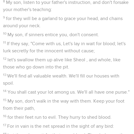
8
My son, listen to your father's instruction, and don't forsake
your mother's teaching:
9
for they will be a garland to grace your head, and chains
around your neck.
10
My son, if sinners entice you, don't consent.
11
If they say, "Come with us, Let's lay in wait for blood; let's
lurk secretly for the innocent without cause;
12
let's swallow them up alive like Sheol , and whole, like
those who go down into the pit.
13
We'll find all valuable wealth. We'll fill our houses with
spoil.
14
You shall cast your lot among us. We'll all have one purse."
15
My son, don't walk in the way with them. Keep your foot
from their path,
16
for their feet run to evil. They hurry to shed blood.
17
For in vain is the net spread in the sight of any bird:
18