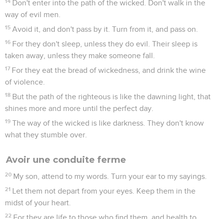
14
Don't enter into the path of the wicked. Don't walk in the
way of evil men.
15
Avoid it, and don't pass by it. Turn from it, and pass on.
16
For they don't sleep, unless they do evil. Their sleep is
taken away, unless they make someone fall.
17
For they eat the bread of wickedness, and drink the wine
of violence.
18
But the path of the righteous is like the dawning light, that
shines more and more until the perfect day.
19
The way of the wicked is like darkness. They don't know
what they stumble over.
Avoir une conduite ferme
20
My son, attend to my words. Turn your ear to my sayings.
21
Let them not depart from your eyes. Keep them in the
midst of your heart.
22
For they are life to those who find them, and health to