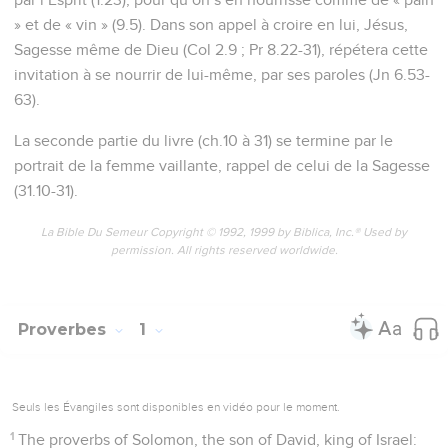
» et de « vin » (9.5). Dans son appel à croire en lui, Jésus,
Sagesse même de Dieu (Col 2.9 ; Pr 8.22-31), répétera cette
invitation à se nourrir de lui-même, par ses paroles (Jn 6.53-
63).
La seconde partie du livre (ch.10 à 31) se termine par le
portrait de la femme vaillante, rappel de celui de la Sagesse
(31.10-31).
La Bible Du Semeur Copyright © 1992, 1999 by Biblica, Inc.® Used by
permission. All rights reserved worldwide.
Proverbes
1
Seuls les Évangiles sont disponibles en vidéo pour le moment.
1
The proverbs of Solomon, the son of David, king of Israel: