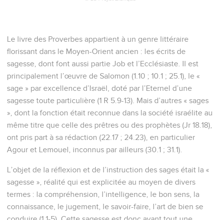
Le livre des Proverbes appartient à un genre littéraire
florissant dans le Moyen-Orient ancien : les écrits de
sagesse, dont font aussi partie Job et l’Ecclésiaste. Il est
principalement l’œuvre de Salomon (1.10 ; 10.1 ; 25.1), le «
sage » par excellence d’Israël, doté par l’Eternel d’une
sagesse toute particulière (1 R 5.9-13). Mais d’autres « sages
», dont la fonction était reconnue dans la société israélite au
même titre que celle des prêtres ou des prophètes (Jr 18.18),
ont pris part à sa rédaction (22.17 ; 24.23), en particulier
Agour et Lemouel, inconnus par ailleurs (30.1 ; 31.1).
L’objet de la réflexion et de l’instruction des sages était la «
sagesse », réalité qui est explicitée au moyen de divers
termes : la compréhension, l’intelligence, le bon sens, la
connaissance, le jugement, le savoir-faire, l’art de bien se
conduire (1.1-5). Cette sagesse est donc avant tout une