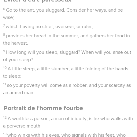
6
Go to the ant, you sluggard. Consider her ways, and be
wise;
7
which having no chief, overseer, or ruler,
8
provides her bread in the summer, and gathers her food in
the harvest.
9
How long will you sleep, sluggard? When will you arise out
of your sleep?
10
A little sleep, a little slumber, a little folding of the hands
to sleep:
11
so your poverty will come as a robber, and your scarcity as
an armed man.
Portrait de l'homme fourbe
12
A worthless person, a man of iniquity, is he who walks with
a perverse mouth;
13
who winks with his eyes, who signals with his feet, who