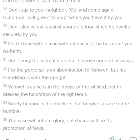
is in the power of your hand to do it.
28
Don't say to your neighbor, "Go, and come again;
tomorrow I will give it to you," when you have it by you.
29
Don't devise evil against your neighbor, since he dwells
securely by you.
30
Don't strive with a man without cause, if he has done you
no harm.
31
Don't envy the man of violence. Choose none of his ways.
32
For the perverse is an abomination to Yahweh, but his
friendship is with the upright.
33
Yahweh's curse is in the house of the wicked, but he
blesses the habitation of the righteous.
34
Surely he mocks the mockers, but he gives grace to the
humble.
35
The wise will inherit glory, but shame will be the
promotion of fools.