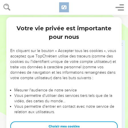
3
Praise him, sun and moon! Praise him, all you shining stars!
4
Praise him, you heavens of heavens, You waters that are
World English Bible
above the heavens.
Votre vie privée est importante
5
Let them praise the name of Yahweh, For he commanded,
Psaumes
148
and they were created.
pour nous
6
He has also established them forever and ever. He has
made a decree which will not pass away.
En cliquant sur le bouton « Accepter tous les cookies », vous
acceptez que TopChrétien utilise des traceurs (comme des
7
Praise Yahweh from the earth, you great sea creatures, and
cookies ou l'identifiant unique de votre compte utilisateur) et
all depths!
traite vos données à caractère personnel (comme vos
données de navigation et les informations renseignées dans
8
Lightning and hail, snow and clouds; stormy wind, fulfilling
votre compte utilisateur) dans les buts suivants :
his word;
9
mountains and all hills; fruit trees and all cedars;
Mesurer l'audience de notre service
Vous permettre d'utiliser des services tiers tels que de la
10
wild animals and all livestock; small creatures and flying
vidéo, des cartes du monde…
birds;
Vous permettre d'entrer en contact avec notre service de
relation aux utilisateurs.
11
kings of the earth and all peoples; princes and all judges of
the earth;
Choisir mes cookies
12