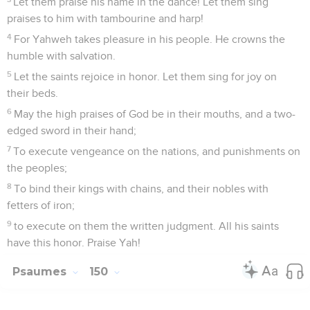
Let them praise his name in the dance! Let them sing
praises to him with tambourine and harp!
4
For Yahweh takes pleasure in his people. He crowns the
humble with salvation.
5
Let the saints rejoice in honor. Let them sing for joy on
their beds.
6
May the high praises of God be in their mouths, and a two-
edged sword in their hand;
7
To execute vengeance on the nations, and punishments on
the peoples;
8
To bind their kings with chains, and their nobles with
fetters of iron;
9
to execute on them the written judgment. All his saints
have this honor. Praise Yah!
Psaumes
150