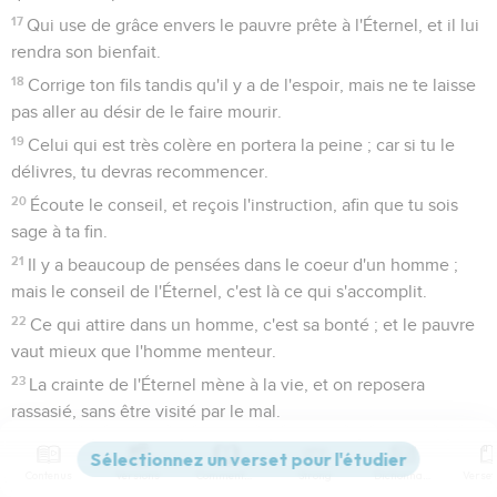
17
Qui use de grâce envers le pauvre prête à l'Éternel, et il lui
rendra son bienfait.
18
Corrige ton fils tandis qu'il y a de l'espoir, mais ne te laisse
pas aller au désir de le faire mourir.
19
Celui qui est très colère en portera la peine ; car si tu le
délivres, tu devras recommencer.
20
Écoute le conseil, et reçois l'instruction, afin que tu sois
sage à ta fin.
21
Il y a beaucoup de pensées dans le coeur d'un homme ;
mais le conseil de l'Éternel, c'est là ce qui s'accomplit.
22
Ce qui attire dans un homme, c'est sa bonté ; et le pauvre
vaut mieux que l'homme menteur.
23
La crainte de l'Éternel mène à la vie, et on reposera
rassasié, sans être visité par le mal.
24
Le paresseux enfonce sa main dans le plat, et il ne la
ramène pas à sa bouche.
Contenus
Versions
Commentaires
Strong
Dictionnaire