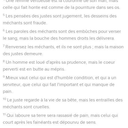
Une femme vertueuse est la couronne de son mari, mais
celle qui fait honte est comme de la pourriture dans ses os.
5
Les pensées des justes sont jugement, les desseins des
méchants sont fraude.
6
Les paroles des méchants sont des embûches pour verser
le sang, mais la bouche des hommes droits les délivrera.
7
Renversez les méchants, et ils ne sont plus ; mais la maison
des justes demeure.
8
Un homme est loué d'après sa prudence, mais le coeur
perverti est en butte au mépris.
9
Mieux vaut celui qui est d'humble condition, et qui a un
serviteur, que celui qui fait l'important et qui manque de
pain.
10
Le juste regarde à la vie de sa bête, mais les entrailles des
méchants sont cruelles.
11
Qui laboure sa terre sera rassasié de pain, mais celui qui
court après les fainéants est dépourvu de sens.