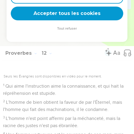
Celui qui trouble sa maison héritera le vent, et le fou
deviendra serviteur de celui qui est sage de coeur.
Accepter tous les cookies
30
Le fruit du juste est un arbre de vie, et le sage gagne les
âmes.
Tout refuser
31
Voici, le juste est rétribué sur la terre, combien plus le
méchant et le pécheur !
Proverbes
12
Seuls les Évangiles sont disponibles en vidéo pour le moment.
1
Qui aime l'instruction aime la connaissance, et qui hait la
répréhension est stupide.
2
L'homme de bien obtient la faveur de par l'Éternel, mais
l'homme qui fait des machinations, il le condamne.
3
L'homme n'est point affermi par la méchanceté, mais la
racine des justes n'est pas ébranlée.
4