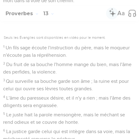
mort dans la voie de son chemin.
Proverbes
13
Seuls les Évangiles sont disponibles en vidéo pour le moment.
1
Un fils sage écoute l'instruction du père, mais le moqueur
n'écoute pas la répréhension.
2
Du fruit de sa bouche l'homme mange du bien, mais l'âme
des perfides, la violence.
3
Qui surveille sa bouche garde son âme ; la ruine est pour
celui qui ouvre ses lèvres toutes grandes.
4
L'âme du paresseux désire, et il n'y a rien ; mais l'âme des
diligents sera engraissée.
5
Le juste hait la parole mensongère, mais le méchant se
rend odieux et se couvre de honte.
6
La justice garde celui qui est intègre dans sa voie, mais la
méchanceté renverse le pécheur.