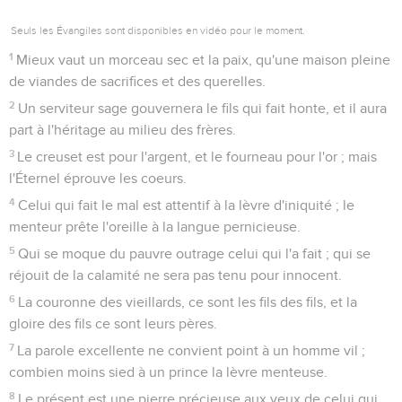
Seuls les Évangiles sont disponibles en vidéo pour le moment.
1
Mieux vaut un morceau sec et la paix, qu'une maison pleine
de viandes de sacrifices et des querelles.
2
Un serviteur sage gouvernera le fils qui fait honte, et il aura
part à l'héritage au milieu des frères.
3
Le creuset est pour l'argent, et le fourneau pour l'or ; mais
l'Éternel éprouve les coeurs.
4
Celui qui fait le mal est attentif à la lèvre d'iniquité ; le
menteur prête l'oreille à la langue pernicieuse.
5
Qui se moque du pauvre outrage celui qui l'a fait ; qui se
réjouit de la calamité ne sera pas tenu pour innocent.
6
La couronne des vieillards, ce sont les fils des fils, et la
gloire des fils ce sont leurs pères.
7
La parole excellente ne convient point à un homme vil ;
combien moins sied à un prince la lèvre menteuse.
8
Le présent est une pierre précieuse aux yeux de celui qui