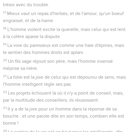
trésor avec du trouble.
17
Mieux vaut un repas d'herbes, et de l'amour, qu'un boeuf
engraissé, et de la haine.
18
L'homme violent excite la querelle, mais celui qui est lent
à la colère apaise la dispute.
19
La voie du paresseux est comme une haie d'épines, mais
le sentier des hommes droits est aplani.
20
Un fils sage réjouit son père, mais l'homme insensé
méprise sa mère.
21
La folie est la joie de celui qui est dépourvu de sens, mais
l'homme intelligent règle ses pas.
22
Les projets échouent là où il n'y a point de conseil, mais,
par la multitude des conseillers, ils réussissent.
23
Il y a de la joie pour un homme dans la réponse de sa
bouche ; et une parole dite en son temps, combien elle est
bonne !
24
Le sentier de la vie est en haut pour les intelligents, afin