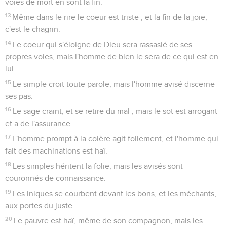
voies de mort en sont la fin.
13
Même dans le rire le coeur est triste ; et la fin de la joie,
c'est le chagrin.
14
Le coeur qui s'éloigne de Dieu sera rassasié de ses
propres voies, mais l'homme de bien le sera de ce qui est en
lui.
15
Le simple croit toute parole, mais l'homme avisé discerne
ses pas.
16
Le sage craint, et se retire du mal ; mais le sot est arrogant
et a de l'assurance.
17
L'homme prompt à la colère agit follement, et l'homme qui
fait des machinations est haï.
18
Les simples héritent la folie, mais les avisés sont
couronnés de connaissance.
19
Les iniques se courbent devant les bons, et les méchants,
aux portes du juste.
20
Le pauvre est haï, même de son compagnon, mais les