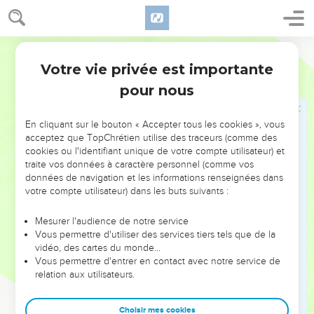
21
Certainement l'inique ne sera point tenu pour innocent ;
mais la semence des justes sera délivrée.
Darby
22
Une femme belle et dépourvue de sens, c'est un anneau
Votre vie privée est importante
d'or au nez d'un pourceau.
Proverbes
11
pour nous
23
Le désir des justes n'est que le bien ; l'attente des
méchants, c'est la fureur.
En cliquant sur le bouton « Accepter tous les cookies », vous
24
Tel disperse, et augmente encore ; et tel retient plus qu'il
acceptez que TopChrétien utilise des traceurs (comme des
ne faut, mais n'en a que disette.
cookies ou l'identifiant unique de votre compte utilisateur) et
25
traite vos données à caractère personnel (comme vos
L'âme qui bénit sera engraissée, et celui qui arrose sera
données de navigation et les informations renseignées dans
lui-même arrosé.
votre compte utilisateur) dans les buts suivants :
26
Celui qui retient le blé, le peuple le maudit ; mais la
bénédiction sera sur la tête de celui qui le vend.
Mesurer l'audience de notre service
Vous permettre d'utiliser des services tiers tels que de la
27
Qui recherche le bien cherche la faveur, mais le mal arrive
vidéo, des cartes du monde…
à qui le recherche.
Vous permettre d'entrer en contact avec notre service de
relation aux utilisateurs.
28
Celui-là tombe qui se confie en ses richesses ; mais les
justes verdissent comme la feuille.
Choisir mes cookies
29