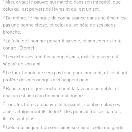
1
Mieux vaut le pauvre qui marche dans son intégrité, que
celui qui est pervers de lèvres et qui est un sot.
2
De même, le manque de connaissance dans une âme n'est
pas une bonne chose, et celui qui se hâte de ses pieds
bronche.
3
La folie de l'homme pervertit sa voie, et son coeur s'irrite
contre l'Éternel.
4
Les richesses font beaucoup d'amis, mais le pauvre est
séparé de son ami.
5
Le faux témoin ne sera pas tenu pour innocent, et celui qui
profère des mensonges n'échappera point.
6
Beaucoup de gens recherchent la faveur d'un noble, et
chacun est ami d'un homme qui donne.
7
Tous les frères du pauvre le haïssent ; combien plus ses
amis s'éloigneront-ils de lui ! Il les poursuit de ses paroles,...
ils n'y sont plus !
8
Celui qui acquiert du sens aime son âme ; celui qui garde