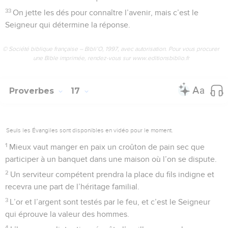
33
On jette les dés pour connaître l’avenir, mais c’est le
Seigneur qui détermine la réponse.
© Société biblique française – Bibli’O, 1997, avec autorisation. Pour vous procurer
une Bible imprimée, rendez-vous sur www.editionsbiblio.fr
Proverbes
17
Seuls les Évangiles sont disponibles en vidéo pour le moment.
1
Mieux vaut manger en paix un croûton de pain sec que
participer à un banquet dans une maison où l’on se dispute.
2
Un serviteur compétent prendra la place du fils indigne et
recevra une part de l’héritage familial.
3
L’or et l’argent sont testés par le feu, et c’est le Seigneur
qui éprouve la valeur des hommes.
4