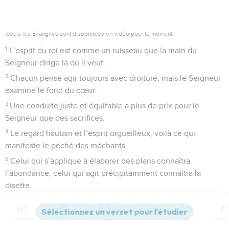
Seuls les Évangiles sont disponibles en vidéo pour le moment.
1
L’esprit du roi est comme un ruisseau que la main du
Seigneur dirige là où il veut.
2
Chacun pense agir toujours avec droiture, mais le Seigneur
examine le fond du cœur.
3
Une conduite juste et équitable a plus de prix pour le
Seigneur que des sacrifices.
4
Le regard hautain et l’esprit orgueilleux, voilà ce qui
manifeste le péché des méchants.
5
Celui qui s’applique à élaborer des plans connaîtra
l’abondance, celui qui agit précipitamment connaîtra la
disette.
6
S’efforcer d’acquérir la richesse par le mensonge, c’est
obtenir de la fumée de la part de gens qui cherchent la mort.
Contenus
Versions
Commentaires
Strong
Dictionnaire
7
La violence des méchants les mène à leur perte, car ils