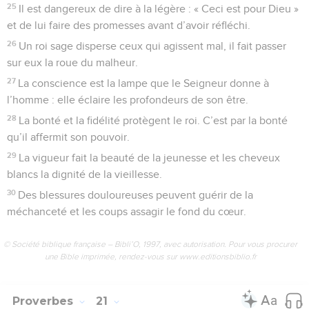
25
Il est dangereux de dire à la légère : « Ceci est pour Dieu »
et de lui faire des promesses avant d’avoir réfléchi.
26
Un roi sage disperse ceux qui agissent mal, il fait passer
sur eux la roue du malheur.
27
La conscience est la lampe que le Seigneur donne à
l’homme : elle éclaire les profondeurs de son être.
28
La bonté et la fidélité protègent le roi. C’est par la bonté
qu’il affermit son pouvoir.
29
La vigueur fait la beauté de la jeunesse et les cheveux
blancs la dignité de la vieillesse.
30
Des blessures douloureuses peuvent guérir de la
méchanceté et les coups assagir le fond du cœur.
© Société biblique française – Bibli’O, 1997, avec autorisation. Pour vous procurer
une Bible imprimée, rendez-vous sur www.editionsbiblio.fr
Proverbes
21