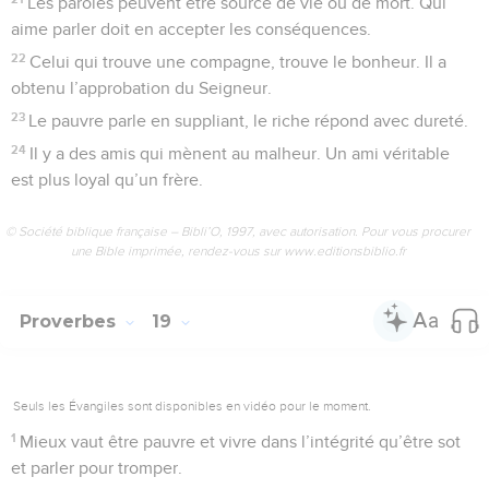
Les paroles peuvent être source de vie ou de mort. Qui
aime parler doit en accepter les conséquences.
22
Celui qui trouve une compagne, trouve le bonheur. Il a
obtenu l’approbation du Seigneur.
23
Le pauvre parle en suppliant, le riche répond avec dureté.
24
Il y a des amis qui mènent au malheur. Un ami véritable
est plus loyal qu’un frère.
© Société biblique française – Bibli’O, 1997, avec autorisation. Pour vous procurer
une Bible imprimée, rendez-vous sur www.editionsbiblio.fr
Proverbes
19
Seuls les Évangiles sont disponibles en vidéo pour le moment.
1
Mieux vaut être pauvre et vivre dans l’intégrité qu’être sot
et parler pour tromper.