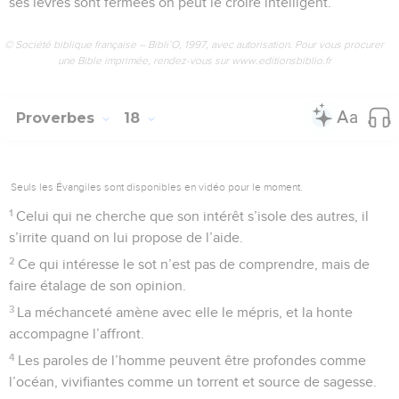
ses lèvres sont fermées on peut le croire intelligent.
© Société biblique française – Bibli’O, 1997, avec autorisation. Pour vous procurer
une Bible imprimée, rendez-vous sur www.editionsbiblio.fr
Proverbes
18
Seuls les Évangiles sont disponibles en vidéo pour le moment.
1
Celui qui ne cherche que son intérêt s’isole des autres, il
s’irrite quand on lui propose de l’aide.
2
Ce qui intéresse le sot n’est pas de comprendre, mais de
faire étalage de son opinion.
3
La méchanceté amène avec elle le mépris, et la honte
accompagne l’affront.
4
Les paroles de l’homme peuvent être profondes comme
l’océan, vivifiantes comme un torrent et source de sagesse.