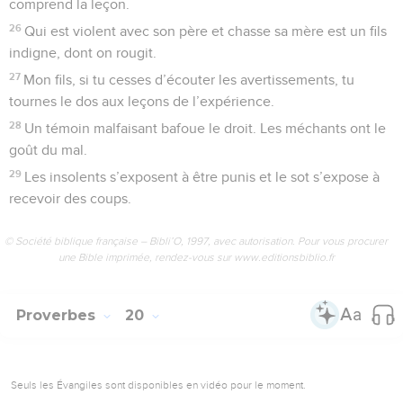
comprend la leçon.
26
Qui est violent avec son père et chasse sa mère est un fils
indigne, dont on rougit.
27
Mon fils, si tu cesses d’écouter les avertissements, tu
tournes le dos aux leçons de l’expérience.
28
Un témoin malfaisant bafoue le droit. Les méchants ont le
goût du mal.
29
Les insolents s’exposent à être punis et le sot s’expose à
recevoir des coups.
© Société biblique française – Bibli’O, 1997, avec autorisation. Pour vous procurer
une Bible imprimée, rendez-vous sur www.editionsbiblio.fr
Proverbes
20
Seuls les Évangiles sont disponibles en vidéo pour le moment.