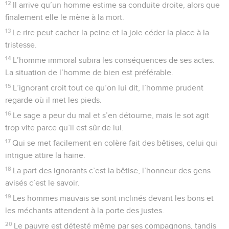
12
Il arrive qu’un homme estime sa conduite droite, alors que
finalement elle le mène à la mort.
13
Le rire peut cacher la peine et la joie céder la place à la
tristesse.
14
L’homme immoral subira les conséquences de ses actes.
La situation de l’homme de bien est préférable.
15
L’ignorant croit tout ce qu’on lui dit, l’homme prudent
regarde où il met les pieds.
16
Le sage a peur du mal et s’en détourne, mais le sot agit
trop vite parce qu’il est sûr de lui.
17
Qui se met facilement en colère fait des bêtises, celui qui
intrigue attire la haine.
18
La part des ignorants c’est la bêtise, l’honneur des gens
avisés c’est le savoir.
19
Les hommes mauvais se sont inclinés devant les bons et
les méchants attendent à la porte des justes.
20
Le pauvre est détesté même par ses compagnons, tandis