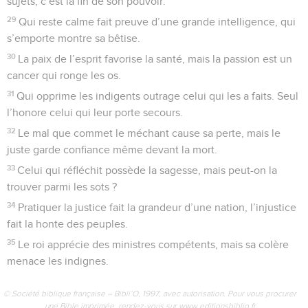
sujets, c’est la fin de son pouvoir.
29
Qui reste calme fait preuve d’une grande intelligence, qui
s’emporte montre sa bêtise.
30
La paix de l’esprit favorise la santé, mais la passion est un
cancer qui ronge les os.
31
Qui opprime les indigents outrage celui qui les a faits. Seul
l’honore celui qui leur porte secours.
32
Le mal que commet le méchant cause sa perte, mais le
juste garde confiance même devant la mort.
33
Celui qui réfléchit possède la sagesse, mais peut-on la
trouver parmi les sots ?
34
Pratiquer la justice fait la grandeur d’une nation, l’injustice
fait la honte des peuples.
35
Le roi apprécie des ministres compétents, mais sa colère
menace les indignes.
© Société biblique française – Bibli’O, 1997, avec autorisation. Pour vous procurer
une Bible imprimée, rendez-vous sur www.editionsbiblio.fr