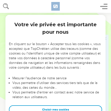
étalage de leur bêtise.
17
Un mauvais messager est cause de malheur, un envoyé
fidèle rétablit les situations.
Français Courant
18
Celui qui refuse d’être éduqué sera pauvre et méprisé,
Votre vie privée est importante
Proverbes
13
mais qui tient compte des critiques sera honoré.
pour nous
19
Il est agréable de satisfaire un désir ; c’est pourquoi les
sots détestent renoncer au mal.
En cliquant sur le bouton « Accepter tous les cookies », vous
acceptez que TopChrétien utilise des traceurs (comme des
20
A fréquenter les sages, on gagne en sagesse, mais la
cookies ou l'identifiant unique de votre compte utilisateur) et
compagnie des sots amène le malheur.
traite vos données à caractère personnel (comme vos
21
données de navigation et les informations renseignées dans
Le malheur s’acharne sur qui agit mal, alors que le
votre compte utilisateur) dans les buts suivants :
bonheur récompense les gens honnêtes.
22
L’homme de bien laisse un héritage à ses descendants,
Mesurer l'audience de notre service
mais la fortune du pécheur reviendra au juste.
Vous permettre d'utiliser des services tiers tels que de la
vidéo, des cartes du monde…
23
Les pauvres tirent une nourriture abondante de leurs
Vous permettre d'entrer en contact avec notre service de
champs, mais certains dépérissent par manque d’équité.
relation aux utilisateurs.
24
Qui refuse de frapper son fils ne l’aime pas. Celui qui
l’aime n’hésite pas à le punir.
Choisir mes cookies