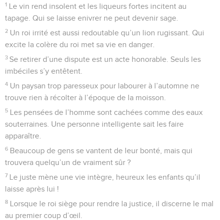
1
Le vin rend insolent et les liqueurs fortes incitent au
tapage. Qui se laisse enivrer ne peut devenir sage.
2
Un roi irrité est aussi redoutable qu’un lion rugissant. Qui
excite la colère du roi met sa vie en danger.
3
Se retirer d’une dispute est un acte honorable. Seuls les
imbéciles s’y entêtent.
4
Un paysan trop paresseux pour labourer à l’automne ne
trouve rien à récolter à l’époque de la moisson.
5
Les pensées de l’homme sont cachées comme des eaux
souterraines. Une personne intelligente sait les faire
apparaître.
6
Beaucoup de gens se vantent de leur bonté, mais qui
trouvera quelqu’un de vraiment sûr ?
7
Le juste mène une vie intègre, heureux les enfants qu’il
laisse après lui !
8
Lorsque le roi siège pour rendre la justice, il discerne le mal
au premier coup d’œil.