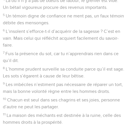
Là où il n’y a pas de bœufs de labour, le grenier est vide.
Un bétail vigoureux procure des revenus importants.
5
Un témoin digne de confiance ne ment pas, un faux témoin
débite des mensonges.
6
L’insolent s’efforce-t-il d’acquérir de la sagesse ? C’est en
vain. Mais celui qui réfléchit acquiert facilement du savoir-
faire.
7
Fuis la présence du sot, car tu n’apprendrais rien dans ce
qu’il dit.
8
L’homme prudent surveille sa conduite parce qu’il est sage.
Les sots s’égarent à cause de leur bêtise.
9
Les imbéciles n’estiment pas nécessaire de réparer un tort,
mais la bonne volonté règne entre les hommes droits.
10
Chacun est seul dans ses chagrins et ses joies, personne
d’autre ne peut les partager.
11
La maison des méchants est destinée à la ruine, celle des
hommes droits à la prospérité.