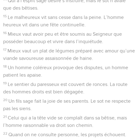
Qui a l’esprit sage désire s’instruire, mais le sot n’avale
que des bêtises.
15
Le malheureux vit sans cesse dans la peine. L’homme
heureux vit dans une fête continuelle.
16
Mieux vaut avoir peu et être soumis au Seigneur que
posséder beaucoup et vivre dans l’inquiétude.
17
Mieux vaut un plat de légumes préparé avec amour qu’une
viande savoureuse assaisonnée de haine.
18
Un homme coléreux provoque des disputes, un homme
patient les apaise.
19
Le sentier du paresseux est couvert de ronces. La route
des hommes droits est bien dégagée.
20
Un fils sage fait la joie de ses parents. Le sot ne respecte
pas les siens.
21
Celui qui a la tête vide se complaît dans sa bêtise, mais
l’homme raisonnable va droit son chemin.
22
Quand on ne consulte personne, les projets échouent.