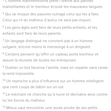
L’homme malintentionné prête l’oreille aux paroles
malveillantes et le menteur écoute les mauvaises langues.
5
Qui se moque des pauvres outrage celui qui les a faits.
Celui qui rit du malheur d’autrui ne sera pas impuni.
6
Les gens âgés sont fiers de leurs petits-enfants, et les
enfants sont fiers de leurs parents.
7
Un langage distingué ne convient pas à un homme
vulgaire, encore moins le mensonge à un dirigeant.
8
Certains pensent qu’offrir un cadeau porte bonheur et
assure la réussite de toutes les entreprises.
9
Oublier un tort favorise l’amitié, mais en reparler sans cesse
la rend impossible.
10
Un reproche a plus d’influence sur un homme intelligent
que cent coups de bâton sur un sot.
11
Le méchant ne cherche qu’à nuire et déchaîne ainsi contre
lui les forces du malheur.
12
Mieux vaut rencontrer une ourse privée de ses petits