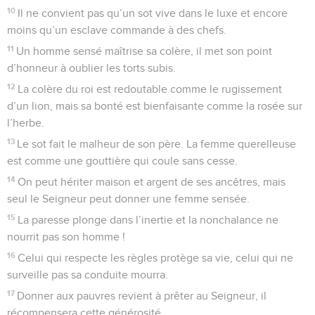
10
Il ne convient pas qu’un sot vive dans le luxe et encore
moins qu’un esclave commande à des chefs.
11
Un homme sensé maîtrise sa colère, il met son point
d’honneur à oublier les torts subis.
12
La colère du roi est redoutable comme le rugissement
d’un lion, mais sa bonté est bienfaisante comme la rosée sur
l’herbe.
13
Le sot fait le malheur de son père. La femme querelleuse
est comme une gouttière qui coule sans cesse.
14
On peut hériter maison et argent de ses ancêtres, mais
seul le Seigneur peut donner une femme sensée.
15
La paresse plonge dans l’inertie et la nonchalance ne
nourrit pas son homme !
16
Celui qui respecte les règles protège sa vie, celui qui ne
surveille pas sa conduite mourra.
17
Donner aux pauvres revient à prêter au Seigneur, il
récompensera cette générosité.