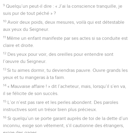
9
Quelqu’un peut-il dire : « J’ai la conscience tranquille, je
suis pur de tout péché » ?
10
Avoir deux poids, deux mesures, voilà qui est détestable
aux yeux du Seigneur.
11
Même un enfant manifeste par ses actes si sa conduite est
claire et droite.
12
Des yeux pour voir, des oreilles pour entendre sont
l’œuvre du Seigneur.
13
Si tu aimes dormir, tu deviendras pauvre. Ouvre grands les
yeux et tu mangeras à ta faim.
14
« Mauvaise affaire ! » dit l’acheteur, mais, lorsqu’il s’en va,
il se félicite de son succès.
15
L’or n’est pas rare et les perles abondent. Des paroles
instructives sont un trésor bien plus précieux.
16
Si quelqu’un se porte garant auprès de toi de la dette d’un
inconnu, exige son vêtement, s’il cautionne des étrangers,
exige des gages.