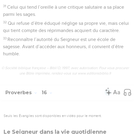
31
Celui qui tend l’oreille à une critique salutaire a sa place
parmi les sages.
32
Qui refuse d’être éduqué néglige sa propre vie, mais celui
qui tient compte des réprimandes acquiert du caractère.
33
Reconnaître l’autorité du Seigneur est une école de
sagesse. Avant d’accéder aux honneurs, il convient d’être
humble.
© Société biblique française – Bibli’O, 1997, avec autorisation. Pour vous procurer
une Bible imprimée, rendez-vous sur www.editionsbiblio.fr
Proverbes
16
Seuls les Évangiles sont disponibles en vidéo pour le moment.
Le Seigneur dans la vie quotidienne