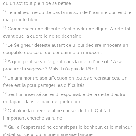
qu’un sot tout plein de sa bêtise.
13
Le malheur ne quitte pas la maison de l’homme qui rend le
mal pour le bien.
14
Commencer une dispute c’est ouvrir une digue. Arrête-toi
avant que la querelle ne se déchaîne.
15
Le Seigneur déteste autant celui qui déclare innocent un
coupable que celui qui condamne un innocent.
16
A quoi peut servir l’argent dans la main d’un sot ? A se
procurer la sagesse ? Mais il n’a pas de tête !
17
Un ami montre son affection en toutes circonstances. Un
frère est là pour partager les difficultés.
18
Seul un insensé se rend responsable de la dette d’autrui
en tapant dans la main de quelqu’un.
19
Qui aime la querelle aime causer du tort. Qui fait
l’important cherche sa ruine.
20
Qui a l’esprit rusé ne connaît pas le bonheur, et le malheur
s’abat sur celui qui a une mauvaise langue.