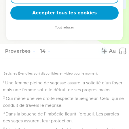
25
Le juste mange à satiété, mais le ventre du méchant crie
Accepter tous les cookies
famine.
© Société biblique française – Bibli’O, 1997, avec autorisation. Pour vous procurer
Tout refuser
une Bible imprimée, rendez-vous sur www.editionsbiblio.fr
Proverbes
14
Seuls les Évangiles sont disponibles en vidéo pour le moment.
1
Une femme pleine de sagesse assure la solidité d’un foyer,
mais une femme sotte le détruit de ses propres mains.
2
Qui mène une vie droite respecte le Seigneur. Celui qui se
conduit de travers le méprise.
3
Dans la bouche de l’imbécile fleurit l’orgueil. Les paroles
des sages assurent leur protection.
4