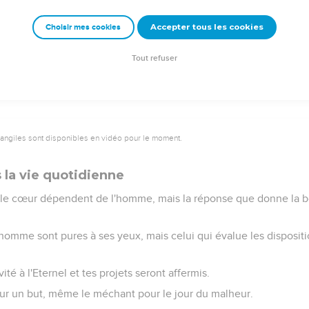
nent à la vie ; celui qui les écoute séjournera parmi les sages.
Accepter tous les cookies
Choisir mes cookies
nstruction se méprise lui-même, celui qui écoute un reproche acq
l enseigne la sagesse et l'humilité précède la gloire.
Tout refuser
vangiles sont disponibles en vidéo pour le moment.
 la vie quotidienne
 le cœur dépendent de l'homme, mais la réponse que donne la 
homme sont pures à ses yeux, mais celui qui évalue les dispositio
é à l'Eternel et tes projets seront affermis.
pour un but, même le méchant pour le jour du malheur.