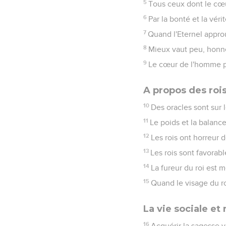
5
Tous ceux dont le cœur
6
Par la bonté et la véri
7
Quand l'Eternel appro
8
Mieux vaut peu, honn
9
Le cœur de l'homme peu
A propos des roi
10
Des oracles sont sur l
11
Le poids et la balance
12
Les rois ont horreur d
13
Les rois sont favorabl
14
La fureur du roi est
15
Quand le visage du roi
La vie sociale et
16
Acquérir la sagesse va