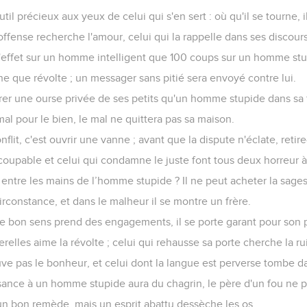
til précieux aux yeux de celui qui s'en sert : où qu'il se tourne, i
ffense recherche l'amour, celui qui la rappelle dans ses discours
effet sur un homme intelligent que 100 coups sur un homme stu
 que révolte ; un messager sans pitié sera envoyé contre lui.
rer une ourse privée de ses petits qu'un homme stupide dans sa f
mal pour le bien, le mal ne quittera pas sa maison.
lit, c'est ouvrir une vanne ; avant que la dispute n'éclate, retire-
 coupable et celui qui condamne le juste font tous deux horreur à 
e entre les mains de l’homme stupide ? Il ne peut acheter la sages
irconstance, et dans le malheur il se montre un frère.
bon sens prend des engagements, il se porte garant pour son 
relles aime la révolte ; celui qui rehausse sa porte cherche la ru
ve pas le bonheur, et celui dont la langue est perverse tombe d
ance à un homme stupide aura du chagrin, le père d'un fou ne po
n bon remède, mais un esprit abattu dessèche les os.