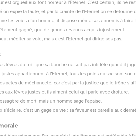
 est orgueilleux font horreur à l'Eternel. C’est certain, ils ne re
té on expie la faute, et par la crainte de l'Eternel on se détourne 
uve les voies d'un homme, il dispose même ses ennemis à faire la
êtement gagné, que de grands revenus acquis injustement.
t méditer sa voie, mais c'est l'Eternel qui dirige ses pas.
s
es lèvres du roi : que sa bouche ne soit pas infidèle quand il juge
 justes appartiennent à l'Eternel, tous les poids du sac sont son
es actes de méchanceté, car c'est par la justice que le trône s’af
es aux lèvres justes et ils aiment celui qui parle avec droiture.
 messagère de mort, mais un homme sage l'apaise.
 s'éclaire, c'est un gage de vie ; sa faveur est pareille aux derni
 morale
ut bien mieux que l'or, acquérir l'intelligence est préférable à l'