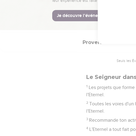
31
Certains reproches mè
32
Celui qui néglige l'i
33
La crainte de l'Eterne
Proverbes
16
Seuls les É
Le Seigneur dans
1
Les projets que forme
l'Eternel.
2
Toutes les voies d'un 
l'Eternel.
3
Recommande ton activit
4
L'Eternel a tout fait 