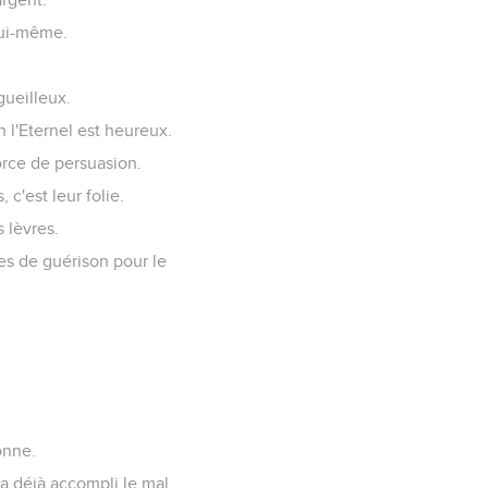
lui-même.
gueilleux.
n l'Eternel est heureux.
orce de persuasion.
c'est leur folie.
 lèvres.
es de guérison pour le
onne.
a déjà accompli le mal.