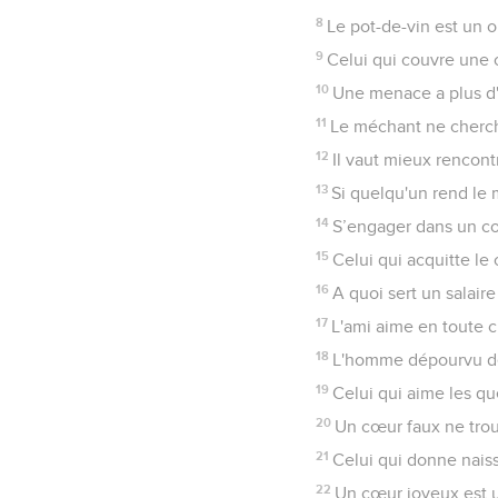
8
Le pot-de-vin est un ou
9
Celui qui couvre une o
10
Une menace a plus d'
11
Le méchant ne cherche
12
Il vaut mieux rencont
13
Si quelqu'un rend le 
14
S’engager dans un conf
15
Celui qui acquitte le
16
A quoi sert un salair
17
L'ami aime en toute c
18
L'homme dépourvu de 
19
Celui qui aime les que
20
Un cœur faux ne trou
21
Celui qui donne naiss
22
Un cœur joyeux est u