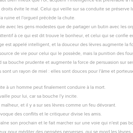
roits évite le mal. Celui qui veille sur sa conduite se préserve 
a ruine et l'orgueil précède la chute.
le avec les gens modestes que de partager un butin avec les or
tentif à ce qui est dit trouve le bonheur, et celui qui se confie e
 est appelé intelligent, et la douceur des lèvres augmente la f
ource de vie pour celui qui le possède, mais la punition des fous, 
 sa bouche prudente et augmente la force de persuasion sur ses
s sont un rayon de miel : elles sont douces pour l'âme et porteus
roite à un homme peut finalement conduire à la mort.
vaille pour lui, car sa bouche l'y incite.
 malheur, et il y a sur ses lèvres comme un feu dévorant.
que des conflits et le critiqueur divise les amis.
îne son prochain et le fait marcher sur une voie qui n'est pas b
eux pour méditer des pensées perverses, qui se mord les lèvres, 