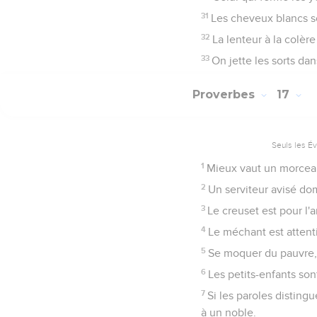
31
Les cheveux blancs so
32
La lenteur à la colèr
33
On jette les sorts dan
Proverbes
17
Seuls les É
1
Mieux vaut un morceau
2
Un serviteur avisé domi
3
Le creuset est pour l'a
4
Le méchant est attentif
5
Se moquer du pauvre, c
6
Les petits-enfants sont
7
Si les paroles distin
à un noble.