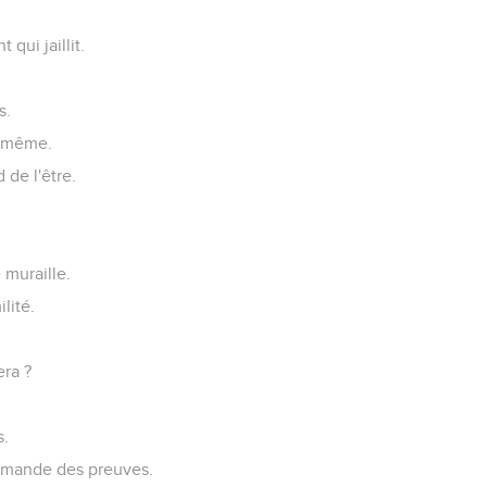
qui jaillit.
s.
i-même.
 de l'être.
 muraille.
lité.
era ?
s.
 demande des preuves.