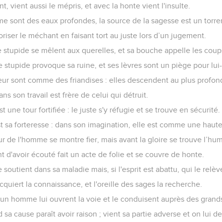
, vient aussi le mépris, et avec la honte vient l'insulte.
 sont des eaux profondes, la source de la sagesse est un torrent 
voriser le méchant en faisant tort au juste lors d’un jugement.
 stupide se mêlent aux querelles, et sa bouche appelle les coup
stupide provoque sa ruine, et ses lèvres sont un piège pour lu
eur sont comme des friandises : elles descendent au plus profond
ns son travail est frère de celui qui détruit.
t une tour fortifiée : le juste s'y réfugie et se trouve en sécurité.
st sa forteresse : dans son imagination, elle est comme une haute
ur de l'homme se montre fier, mais avant la gloire se trouve l’humi
t d'avoir écouté fait un acte de folie et se couvre de honte.
 soutient dans sa maladie mais, si l'esprit est abattu, qui le relèv
cquiert la connaissance, et l'oreille des sages la recherche.
 un homme lui ouvrent la voie et le conduisent auprès des grand
 sa cause paraît avoir raison ; vient sa partie adverse et on lui