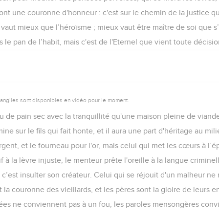
nt une couronne d'honneur : c'est sur le chemin de la justice qu
e vaut mieux que l’héroïsme ; mieux vaut être maître de soi que s
s le pan de l’habit, mais c'est de l'Eternel que vient toute décisio
vangiles sont disponibles en vidéo pour le moment.
 de pain sec avec la tranquillité qu'une maison pleine de viand
ne sur le fils qui fait honte, et il aura une part d'héritage au mili
rgent, et le fourneau pour l'or, mais celui qui met les cœurs à l’ép
 à la lèvre injuste, le menteur prête l'oreille à la langue criminel
’est insulter son créateur. Celui qui se réjouit d'un malheur ne 
 la couronne des vieillards, et les pères sont la gloire de leurs e
guées ne conviennent pas à un fou, les paroles mensongères con