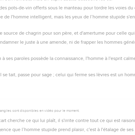
s pots-de-vin offerts sous le manteau pour tordre les voies du d
e de l'homme intelligent, mais les yeux de l’homme stupide s'en 
ne source de chagrin pour son père, et d'amertume pour celle qui
condamner le juste à une amende, ni de frapper les hommes géné
n à ses paroles possède la connaissance, l'homme à l'esprit calm
 se tait, passe pour sage ; celui qui ferme ses lèvres est un hom
vangiles sont disponibles en vidéo pour le moment.
cart cherche ce qui lui plaît, il s'irrite contre tout ce qui est raiso
ligence que l’homme stupide prend plaisir, c'est à l'étalage de se