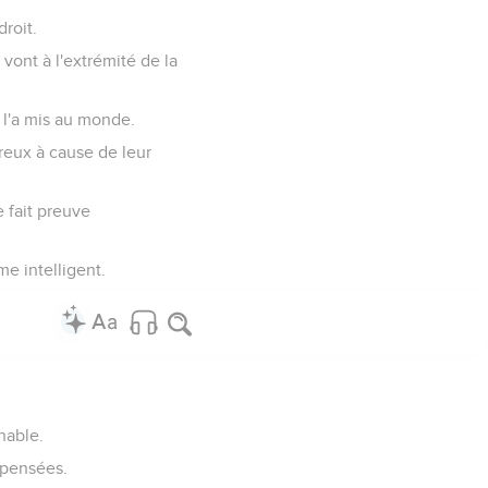
roit.
vont à l'extrémité de la
 l'a mis au monde.
reux à cause de leur
e fait preuve
me intelligent.
nnable.
s pensées.