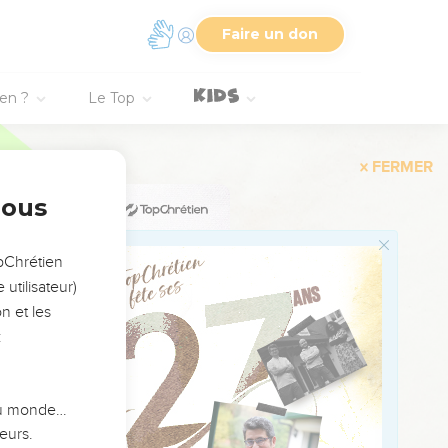
on de la haine.
s disputes.
Faire un don
mmes droits est tout
ien ?
Le Top
nt suit le droit chemin.
de nombreux conseillers.
nous
séjour des morts qui est
opChrétien
utilisateur)
n et les
 pures à ses yeux.
:
n vivra.
erse des méchancetés.
 du monde…
eurs.