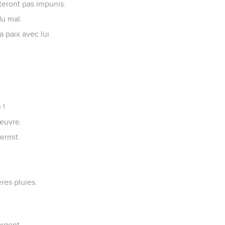
steront pas impunis.
du mal.
 paix avec lui.
 !
 œuvre.
fermit.
ères pluies.
argent.