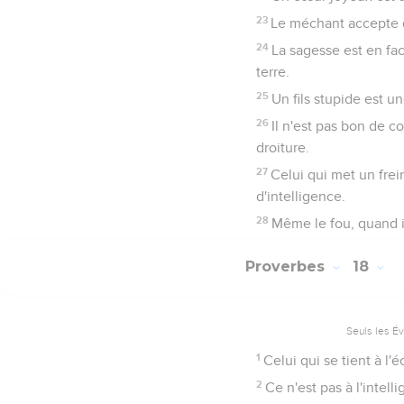
23
Le méchant accepte de
24
La sagesse est en fac
terre.
25
Un fils stupide est u
26
Il n'est pas bon de 
droiture.
27
Celui qui met un frei
d'intelligence.
28
Même le fou, quand il
Proverbes
18
Seuls les É
1
Celui qui se tient à l'é
2
Ce n'est pas à l'intel