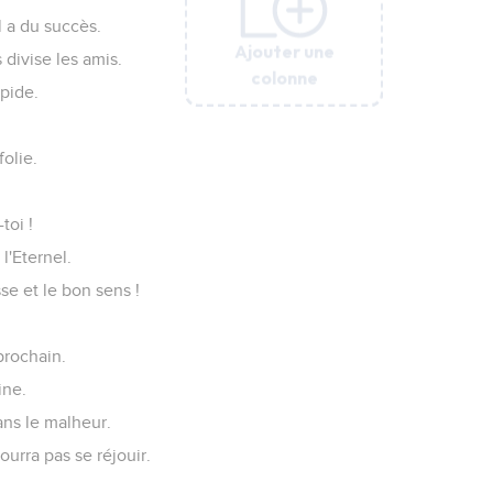
l a du succès.
Ajouter une
Ajouter une
Ajouter une
Ajouter une
Ajouter une
Ajouter une
Ajouter une
 divise les amis.
colonne
colonne
colonne
colonne
colonne
colonne
colonne
pide.
olie.
toi !
l'Eternel.
se et le bon sens !
prochain.
ine.
ans le malheur.
urra pas se réjouir.