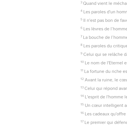
3
Quand vient le méchant
4
Les paroles d'un homme
5
Il n'est pas bon de fa
6
Les lèvres de l’homme
7
La bouche de l’homme 
8
Les paroles du critiqu
9
Celui qui se relâche da
10
Le nom de l'Eternel es
11
La fortune du riche e
12
Avant la ruine, le cœ
13
Celui qui répond avan
14
L'esprit de l'homme le
15
Un cœur intelligent a
16
Les cadeaux qu'offre
17
Le premier qui défend