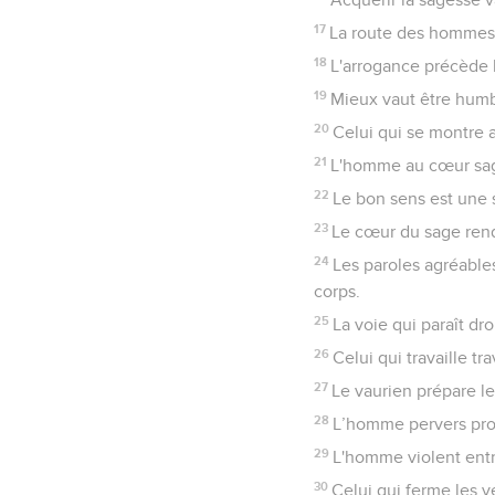
17
La route des hommes d
18
L'arrogance précède l
19
Mieux vaut être humb
20
Celui qui se montre at
21
L'homme au cœur sage
22
Le bon sens est une s
23
Le cœur du sage rend
24
Les paroles agréable
corps.
25
La voie qui paraît d
26
Celui qui travaille tra
27
Le vaurien prépare le
28
L’homme pervers provo
29
L'homme violent entra
30
Celui qui ferme les y