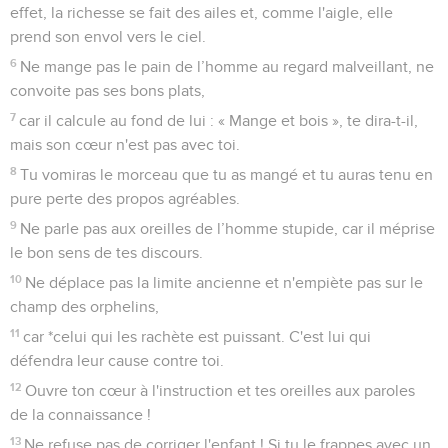
effet, la richesse se fait des ailes et, comme l'aigle, elle
prend son envol vers le ciel.
6
Ne mange pas le pain de l’homme au regard malveillant, ne
convoite pas ses bons plats,
7
car il calcule au fond de lui : « Mange et bois », te dira-t-il,
mais son cœur n'est pas avec toi.
8
Tu vomiras le morceau que tu as mangé et tu auras tenu en
pure perte des propos agréables.
9
Ne parle pas aux oreilles de l’homme stupide, car il méprise
le bon sens de tes discours.
10
Ne déplace pas la limite ancienne et n'empiète pas sur le
champ des orphelins,
11
car *celui qui les rachète est puissant. C'est lui qui
défendra leur cause contre toi.
12
Ouvre ton cœur à l'instruction et tes oreilles aux paroles
de la connaissance !
13
Ne refuse pas de corriger l'enfant ! Si tu le frappes avec un