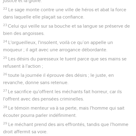
justice et la gloire.
22
Le sage monte contre une ville de héros et abat la force
dans laquelle elle plaçait sa confiance.
23
Celui qui veille sur sa bouche et sa langue se préserve de
bien des angoisses.
24
L'orgueilleux, l'insolent, voilà ce qu’on appelle un
moqueur ; il agit avec une arrogance débordante.
25
Les désirs du paresseux le tuent parce que ses mains se
refusent à l'action ;
26
toute la journée il éprouve des désirs ; le juste, en
revanche, donne sans retenue.
27
Le sacrifice qu'offrent les méchants fait horreur, car ils
l'offrent avec des pensées criminelles.
28
Le témoin menteur va à sa perte, mais l'homme qui sait
écouter pourra parler indéfiniment.
29
Le méchant prend des airs effrontés, tandis que l'homme
droit affermit sa voie.