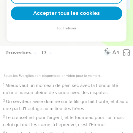
Les cheveux blancs sont une couronne d'honneur : c'est
sur le chemin de la justice qu'on la trouve.
Accepter tous les cookies
32
La lenteur à la colère vaut mieux que l’héroïsme ; mieux
vaut être maître de soi que s’emparer de villes.
Tout refuser
33
On jette les sorts dans le pan de l’habit, mais c'est de
l'Eternel que vient toute décision.
Proverbes
17
Seuls les Évangiles sont disponibles en vidéo pour le moment.
1
Mieux vaut un morceau de pain sec avec la tranquillité
qu'une maison pleine de viande avec des disputes.
2
Un serviteur avisé domine sur le fils qui fait honte, et il aura
une part d'héritage au milieu des frères.
3
Le creuset est pour l'argent, et le fourneau pour l'or, mais
celui qui met les cœurs à l’épreuve, c'est l'Eternel.
4