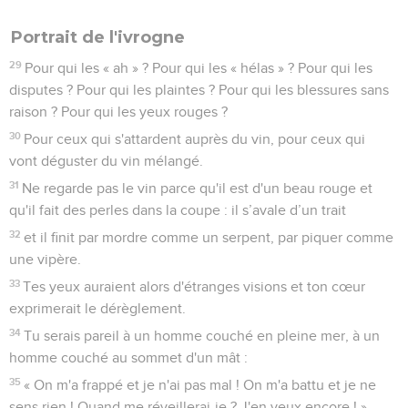
Portrait de l'ivrogne
29
Pour qui les « ah » ? Pour qui les « hélas » ? Pour qui les
disputes ? Pour qui les plaintes ? Pour qui les blessures sans
raison ? Pour qui les yeux rouges ?
30
Pour ceux qui s'attardent auprès du vin, pour ceux qui
vont déguster du vin mélangé.
31
Ne regarde pas le vin parce qu'il est d'un beau rouge et
qu'il fait des perles dans la coupe : il s’avale d’un trait
32
et il finit par mordre comme un serpent, par piquer comme
une vipère.
33
Tes yeux auraient alors d'étranges visions et ton cœur
exprimerait le dérèglement.
34
Tu serais pareil à un homme couché en pleine mer, à un
homme couché au sommet d'un mât :
35
« On m'a frappé et je n'ai pas mal ! On m'a battu et je ne
sens rien ! Quand me réveillerai-je ? J'en veux encore ! »