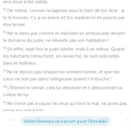
sera doux à ton palais.
14
De même, connais la sagesse pour le bien de ton âme : si
tu la trouves, il y a un avenir et ton espérance ne pourra pas
être brisée.
15
Ne te tiens pas comme le méchant en embuscade devant
le domaine du juste, ne dévaste pas son habitation !
16
En effet, sept fois le juste tombe, mais il se relève. Quand
les méchants trébuchent, en revanche, ils sont précipités
dans le malheur.
17
Ne te réjouis pas lorsque ton ennemi tombe, et que ton
cœur ne soit pas dans l’allégresse quand il trébuche !
18
L'Eternel le verrait, cela lui déplairait et il détournerait sa
colère de lui.
19
Ne t'irrite pas à cause de ceux qui font le mal, ne porte pas
envie aux méchants,
20
car il n'y a pas d'avenir pour celui qui fait le mal, la lampe
Contenus
Versions
Commentaires
Strong
Dictionnaire
des méchants s'éteindra.