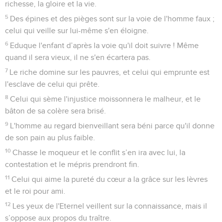
richesse, la gloire et la vie.
5
Des épines et des pièges sont sur la voie de l'homme faux ;
celui qui veille sur lui-même s'en éloigne.
6
Eduque l'enfant d’après la voie qu'il doit suivre ! Même
quand il sera vieux, il ne s'en écartera pas.
7
Le riche domine sur les pauvres, et celui qui emprunte est
l'esclave de celui qui prête.
8
Celui qui sème l'injustice moissonnera le malheur, et le
bâton de sa colère sera brisé.
9
L'homme au regard bienveillant sera béni parce qu'il donne
de son pain au plus faible.
10
Chasse le moqueur et le conflit s’en ira avec lui, la
contestation et le mépris prendront fin.
11
Celui qui aime la pureté du cœur a la grâce sur les lèvres
et le roi pour ami.
12
Les yeux de l'Eternel veillent sur la connaissance, mais il
s’oppose aux propos du traître.