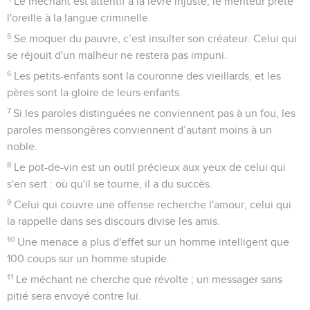
Le méchant est attentif à la lèvre injuste, le menteur prête
l'oreille à la langue criminelle.
5
Se moquer du pauvre, c’est insulter son créateur. Celui qui
se réjouit d'un malheur ne restera pas impuni.
6
Les petits-enfants sont la couronne des vieillards, et les
pères sont la gloire de leurs enfants.
7
Si les paroles distinguées ne conviennent pas à un fou, les
paroles mensongères conviennent d’autant moins à un
noble.
8
Le pot-de-vin est un outil précieux aux yeux de celui qui
s'en sert : où qu'il se tourne, il a du succès.
9
Celui qui couvre une offense recherche l'amour, celui qui
la rappelle dans ses discours divise les amis.
10
Une menace a plus d'effet sur un homme intelligent que
100 coups sur un homme stupide.
11
Le méchant ne cherche que révolte ; un messager sans
pitié sera envoyé contre lui.