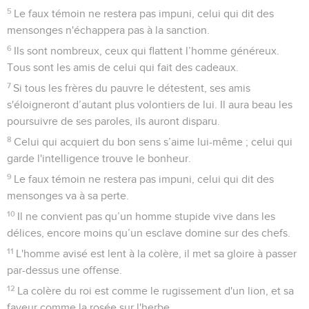
5
Le faux témoin ne restera pas impuni, celui qui dit des
mensonges n'échappera pas à la sanction.
6
Ils sont nombreux, ceux qui flattent l’homme généreux.
Tous sont les amis de celui qui fait des cadeaux.
7
Si tous les frères du pauvre le détestent, ses amis
s'éloigneront d’autant plus volontiers de lui. Il aura beau les
poursuivre de ses paroles, ils auront disparu.
8
Celui qui acquiert du bon sens s’aime lui-même ; celui qui
garde l'intelligence trouve le bonheur.
9
Le faux témoin ne restera pas impuni, celui qui dit des
mensonges va à sa perte.
10
Il ne convient pas qu’un homme stupide vive dans les
délices, encore moins qu’un esclave domine sur des chefs.
11
L'homme avisé est lent à la colère, il met sa gloire à passer
par-dessus une offense.
12
La colère du roi est comme le rugissement d'un lion, et sa
faveur comme la rosée sur l'herbe.