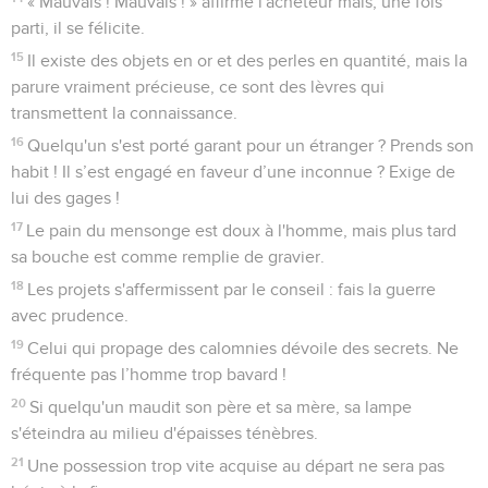
« Mauvais ! Mauvais ! » affirme l'acheteur mais, une fois
parti, il se félicite.
15
Il existe des objets en or et des perles en quantité, mais la
parure vraiment précieuse, ce sont des lèvres qui
transmettent la connaissance.
16
Quelqu'un s'est porté garant pour un étranger ? Prends son
habit ! Il s’est engagé en faveur d’une inconnue ? Exige de
lui des gages !
17
Le pain du mensonge est doux à l'homme, mais plus tard
sa bouche est comme remplie de gravier.
18
Les projets s'affermissent par le conseil : fais la guerre
avec prudence.
19
Celui qui propage des calomnies dévoile des secrets. Ne
fréquente pas l’homme trop bavard !
20
Si quelqu'un maudit son père et sa mère, sa lampe
s'éteindra au milieu d'épaisses ténèbres.
21
Une possession trop vite acquise au départ ne sera pas