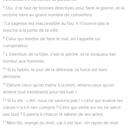
6
Oui, il te faut de bonnes directives pour faire la guerre, et la
victoire tient au grand nombre de conseillers.
7
La sagesse est inaccessible au fou, il n'ouvrira pas la
bouche à la porte de la ville.
8
Celui qui médite de faire le mal, on l’appelle un
conspirateur.
9
L’intention de la folie, c'est le péché, et le moqueur fait
horreur aux hommes.
10
Si tu faiblis, le jour de la détresse, ta force est bien
dérisoire.
11
Délivre ceux qu'on traîne à la mort, retiens ceux qu'on
amène tout tremblants pour les tuer !
12
Si tu dis : « Ah, nous ne savions pas ! » celui qui évalue les
cœurs n’a-t-il rien compris ? Celui qui veille sur toi ne sait-il
pas tout ? Il paiera à chacun le salaire de ses actes.
13
Mon fils, mange du miel, car il est bon. Un rayon de miel