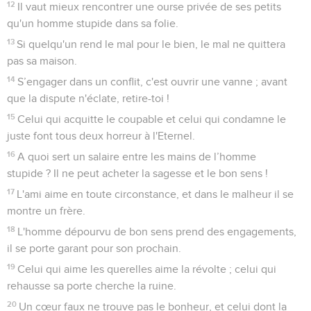
12
Il vaut mieux rencontrer une ourse privée de ses petits
qu'un homme stupide dans sa folie.
13
Si quelqu'un rend le mal pour le bien, le mal ne quittera
pas sa maison.
14
S’engager dans un conflit, c'est ouvrir une vanne ; avant
que la dispute n'éclate, retire-toi !
15
Celui qui acquitte le coupable et celui qui condamne le
juste font tous deux horreur à l'Eternel.
16
A quoi sert un salaire entre les mains de l’homme
stupide ? Il ne peut acheter la sagesse et le bon sens !
17
L'ami aime en toute circonstance, et dans le malheur il se
montre un frère.
18
L'homme dépourvu de bon sens prend des engagements,
il se porte garant pour son prochain.
19
Celui qui aime les querelles aime la révolte ; celui qui
rehausse sa porte cherche la ruine.
20
Un cœur faux ne trouve pas le bonheur, et celui dont la