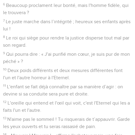
6
Beaucoup proclament leur bonté, mais l'homme fidèle, qui
le trouvera ?
7
Le juste marche dans l’intégrité ; heureux ses enfants après
lui !
8
Le roi qui siège pour rendre la justice disperse tout mal par
son regard.
9
Qui pourra dire : « J'ai purifié mon cœur, je suis pur de mon
péché » ?
10
Deux poids différents et deux mesures différentes font
l'un et l'autre horreur à l'Eternel.
11
L'enfant se fait déjà connaître par sa manière d’agir : on
devine si sa conduite sera pure et droite.
12
L'oreille qui entend et l'œil qui voit, c'est l'Eternel qui les a
faits l'un et l'autre.
13
N'aime pas le sommeil ! Tu risquerais de t’appauvrir. Garde
les yeux ouverts et tu seras rassasié de pain.
14