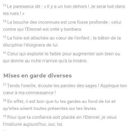
13
Le paresseux dit : « Il y a un lion dehors ! Je serai tué dans
les rues ! »
14
La bouche des inconnues est une fosse profonde ; celui
contre qui l'Eternel est irrité y tombera.
15
La folie est attachée au cœur de l'enfant ; le bâton de la
discipline l'éloignera de lui.
16
Celui qui exploite le faible pour augmenter son bien ou
qui donne au riche n'arrive qu'à la misère.
Mises en garde diverses
17
Tends l'oreille, écoute les paroles des sages ! Applique ton
cœur à ma connaissance !
18
En effet, il est bon que tu les gardes au fond de toi et
qu'elles soient toutes présentes sur tes lèvres.
19
Pour que ta confiance soit placée en l'Eternel, je veux
t'instruire aujourd'hui, oui, toi.