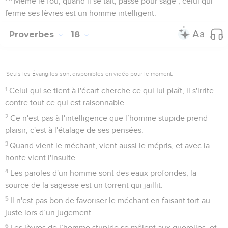
Même le fou, quand il se tait, passe pour sage ; celui qui
ferme ses lèvres est un homme intelligent.
Proverbes
18
Seuls les Évangiles sont disponibles en vidéo pour le moment.
1
Celui qui se tient à l'écart cherche ce qui lui plaît, il s'irrite
contre tout ce qui est raisonnable.
2
Ce n'est pas à l'intelligence que l’homme stupide prend
plaisir, c'est à l'étalage de ses pensées.
3
Quand vient le méchant, vient aussi le mépris, et avec la
honte vient l'insulte.
4
Les paroles d'un homme sont des eaux profondes, la
source de la sagesse est un torrent qui jaillit.
5
Il n'est pas bon de favoriser le méchant en faisant tort au
juste lors d’un jugement.
6
Les lèvres de l’homme stupide se mêlent aux querelles, et