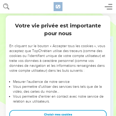
23
Le cœur du sage rend sa bouche prudente et augmente la
force de persuasion sur ses lèvres.
Segond 21
24
Les paroles agréables sont un rayon de miel : elles sont
Votre vie privée est importante
douces pour l'âme et porteuses de guérison pour le corps.
Proverbes
16
pour nous
25
La voie qui paraît droite à un homme peut finalement
conduire à la mort.
En cliquant sur le bouton « Accepter tous les cookies », vous
26
Celui qui travaille travaille pour lui, car sa bouche l'y
acceptez que TopChrétien utilise des traceurs (comme des
incite.
cookies ou l'identifiant unique de votre compte utilisateur) et
27
traite vos données à caractère personnel (comme vos
Le vaurien prépare le malheur, et il y a sur ses lèvres
données de navigation et les informations renseignées dans
comme un feu dévorant.
votre compte utilisateur) dans les buts suivants :
28
L’homme pervers provoque des conflits et le critiqueur
divise les amis.
Mesurer l'audience de notre service
Vous permettre d'utiliser des services tiers tels que de la
29
L'homme violent entraîne son prochain et le fait marcher
vidéo, des cartes du monde…
sur une voie qui n'est pas bonne.
Vous permettre d'entrer en contact avec notre service de
relation aux utilisateurs.
30
Celui qui ferme les yeux pour méditer des pensées
perverses, qui se mord les lèvres, a déjà accompli le mal.
Choisir mes cookies
31