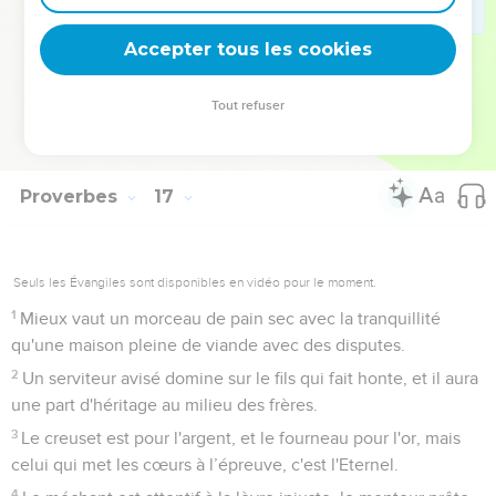
Les cheveux blancs sont une couronne d'honneur : c'est
sur le chemin de la justice qu'on la trouve.
Accepter tous les cookies
32
La lenteur à la colère vaut mieux que l’héroïsme ; mieux
vaut être maître de soi que s’emparer de villes.
Tout refuser
33
On jette les sorts dans le pan de l’habit, mais c'est de
l'Eternel que vient toute décision.
Proverbes
17
Seuls les Évangiles sont disponibles en vidéo pour le moment.
1
Mieux vaut un morceau de pain sec avec la tranquillité
qu'une maison pleine de viande avec des disputes.
2
Un serviteur avisé domine sur le fils qui fait honte, et il aura
une part d'héritage au milieu des frères.
3
Le creuset est pour l'argent, et le fourneau pour l'or, mais
celui qui met les cœurs à l’épreuve, c'est l'Eternel.
4