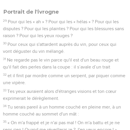
Portrait de l'ivrogne
29
Pour qui les « ah » ? Pour qui les « hélas » ? Pour qui les
disputes ? Pour qui les plaintes ? Pour qui les blessures sans
raison ? Pour qui les yeux rouges ?
30
Pour ceux qui s'attardent auprès du vin, pour ceux qui
vont déguster du vin mélangé.
31
Ne regarde pas le vin parce qu'il est d'un beau rouge et
qu'il fait des perles dans la coupe : il s’avale d’un trait
32
et il finit par mordre comme un serpent, par piquer comme
une vipère.
33
Tes yeux auraient alors d'étranges visions et ton cœur
exprimerait le dérèglement.
34
Tu serais pareil à un homme couché en pleine mer, à un
homme couché au sommet d'un mât :
35
« On m'a frappé et je n'ai pas mal ! On m'a battu et je ne
sens rien ! Quand me réveillerai-je ? J'en veux encore ! »