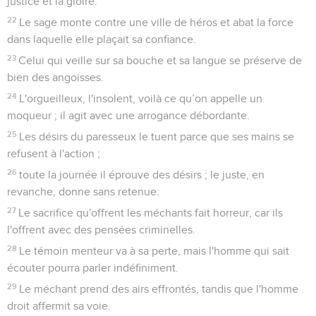
justice et la gloire.
22
Le sage monte contre une ville de héros et abat la force
dans laquelle elle plaçait sa confiance.
23
Celui qui veille sur sa bouche et sa langue se préserve de
bien des angoisses.
24
L'orgueilleux, l'insolent, voilà ce qu’on appelle un
moqueur ; il agit avec une arrogance débordante.
25
Les désirs du paresseux le tuent parce que ses mains se
refusent à l'action ;
26
toute la journée il éprouve des désirs ; le juste, en
revanche, donne sans retenue.
27
Le sacrifice qu'offrent les méchants fait horreur, car ils
l'offrent avec des pensées criminelles.
28
Le témoin menteur va à sa perte, mais l'homme qui sait
écouter pourra parler indéfiniment.
29
Le méchant prend des airs effrontés, tandis que l'homme
droit affermit sa voie.