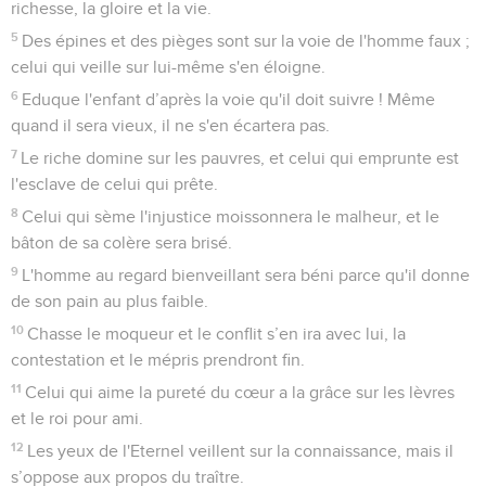
richesse, la gloire et la vie.
5
Des épines et des pièges sont sur la voie de l'homme faux ;
celui qui veille sur lui-même s'en éloigne.
6
Eduque l'enfant d’après la voie qu'il doit suivre ! Même
quand il sera vieux, il ne s'en écartera pas.
7
Le riche domine sur les pauvres, et celui qui emprunte est
l'esclave de celui qui prête.
8
Celui qui sème l'injustice moissonnera le malheur, et le
bâton de sa colère sera brisé.
9
L'homme au regard bienveillant sera béni parce qu'il donne
de son pain au plus faible.
10
Chasse le moqueur et le conflit s’en ira avec lui, la
contestation et le mépris prendront fin.
11
Celui qui aime la pureté du cœur a la grâce sur les lèvres
et le roi pour ami.
12
Les yeux de l'Eternel veillent sur la connaissance, mais il
s’oppose aux propos du traître.