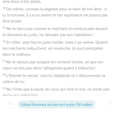
sera doux à ton palais.
14
De même, connais la sagesse pour le bien de ton âme : si
tu la trouves, il y a un avenir et ton espérance ne pourra pas
être brisée.
15
Ne te tiens pas comme le méchant en embuscade devant
le domaine du juste, ne dévaste pas son habitation !
16
En effet, sept fois le juste tombe, mais il se relève. Quand
les méchants trébuchent, en revanche, ils sont précipités
dans le malheur.
17
Ne te réjouis pas lorsque ton ennemi tombe, et que ton
cœur ne soit pas dans l’allégresse quand il trébuche !
18
L'Eternel le verrait, cela lui déplairait et il détournerait sa
colère de lui.
19
Ne t'irrite pas à cause de ceux qui font le mal, ne porte pas
envie aux méchants,
20
car il n'y a pas d'avenir pour celui qui fait le mal, la lampe
Contenus
Versions
Commentaires
Strong
Dictionnaire
des méchants s'éteindra.