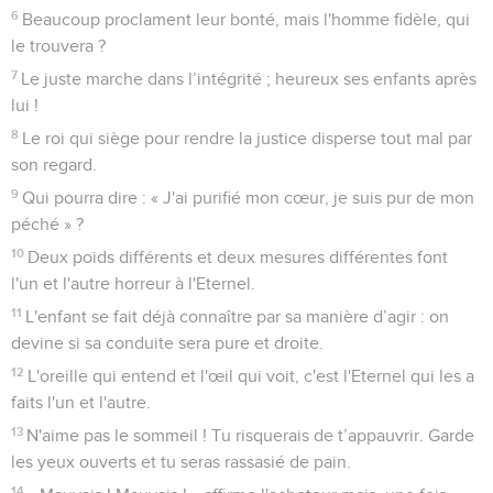
6
Beaucoup proclament leur bonté, mais l'homme fidèle, qui
le trouvera ?
7
Le juste marche dans l’intégrité ; heureux ses enfants après
lui !
8
Le roi qui siège pour rendre la justice disperse tout mal par
son regard.
9
Qui pourra dire : « J'ai purifié mon cœur, je suis pur de mon
péché » ?
10
Deux poids différents et deux mesures différentes font
l'un et l'autre horreur à l'Eternel.
11
L'enfant se fait déjà connaître par sa manière d’agir : on
devine si sa conduite sera pure et droite.
12
L'oreille qui entend et l'œil qui voit, c'est l'Eternel qui les a
faits l'un et l'autre.
13
N'aime pas le sommeil ! Tu risquerais de t’appauvrir. Garde
les yeux ouverts et tu seras rassasié de pain.
14