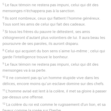
5
Le faux témoin ne restera pas impuni, celui qui dit des
mensonges n'échappera pas à la sanction.
6
Ils sont nombreux, ceux qui flattent l’homme généreux.
Tous sont les amis de celui qui fait des cadeaux.
7
Si tous les frères du pauvre le détestent, ses amis
s'éloigneront d’autant plus volontiers de lui. Il aura beau les
poursuivre de ses paroles, ils auront disparu.
8
Celui qui acquiert du bon sens s’aime lui-même ; celui qui
garde l'intelligence trouve le bonheur.
9
Le faux témoin ne restera pas impuni, celui qui dit des
mensonges va à sa perte.
10
Il ne convient pas qu’un homme stupide vive dans les
délices, encore moins qu’un esclave domine sur des chefs.
11
L'homme avisé est lent à la colère, il met sa gloire à passer
par-dessus une offense.
12
La colère du roi est comme le rugissement d'un lion, et sa
faveur comme la rosée sur l'herbe.