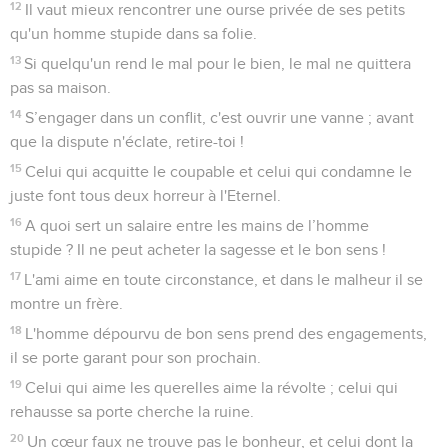
12
Il vaut mieux rencontrer une ourse privée de ses petits
qu'un homme stupide dans sa folie.
13
Si quelqu'un rend le mal pour le bien, le mal ne quittera
pas sa maison.
14
S’engager dans un conflit, c'est ouvrir une vanne ; avant
que la dispute n'éclate, retire-toi !
15
Celui qui acquitte le coupable et celui qui condamne le
juste font tous deux horreur à l'Eternel.
16
A quoi sert un salaire entre les mains de l’homme
stupide ? Il ne peut acheter la sagesse et le bon sens !
17
L'ami aime en toute circonstance, et dans le malheur il se
montre un frère.
18
L'homme dépourvu de bon sens prend des engagements,
il se porte garant pour son prochain.
19
Celui qui aime les querelles aime la révolte ; celui qui
rehausse sa porte cherche la ruine.
20
Un cœur faux ne trouve pas le bonheur, et celui dont la