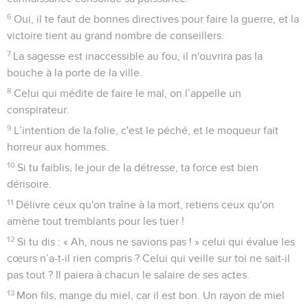
6
Oui, il te faut de bonnes directives pour faire la guerre, et la
victoire tient au grand nombre de conseillers.
7
La sagesse est inaccessible au fou, il n'ouvrira pas la
bouche à la porte de la ville.
8
Celui qui médite de faire le mal, on l’appelle un
conspirateur.
9
L’intention de la folie, c'est le péché, et le moqueur fait
horreur aux hommes.
10
Si tu faiblis, le jour de la détresse, ta force est bien
dérisoire.
11
Délivre ceux qu'on traîne à la mort, retiens ceux qu'on
amène tout tremblants pour les tuer !
12
Si tu dis : « Ah, nous ne savions pas ! » celui qui évalue les
cœurs n’a-t-il rien compris ? Celui qui veille sur toi ne sait-il
pas tout ? Il paiera à chacun le salaire de ses actes.
13
Mon fils, mange du miel, car il est bon. Un rayon de miel