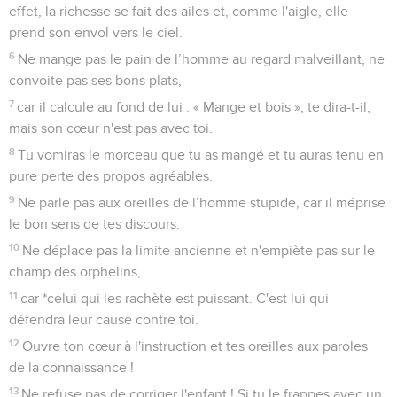
effet, la richesse se fait des ailes et, comme l'aigle, elle
prend son envol vers le ciel.
6
Ne mange pas le pain de l’homme au regard malveillant, ne
convoite pas ses bons plats,
7
car il calcule au fond de lui : « Mange et bois », te dira-t-il,
mais son cœur n'est pas avec toi.
8
Tu vomiras le morceau que tu as mangé et tu auras tenu en
pure perte des propos agréables.
9
Ne parle pas aux oreilles de l’homme stupide, car il méprise
le bon sens de tes discours.
10
Ne déplace pas la limite ancienne et n'empiète pas sur le
champ des orphelins,
11
car *celui qui les rachète est puissant. C'est lui qui
défendra leur cause contre toi.
12
Ouvre ton cœur à l'instruction et tes oreilles aux paroles
de la connaissance !
13
Ne refuse pas de corriger l'enfant ! Si tu le frappes avec un