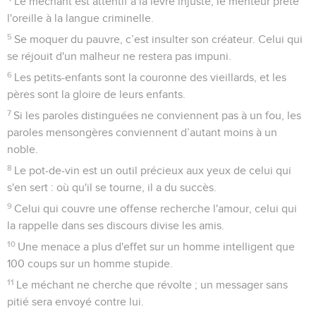
Le méchant est attentif à la lèvre injuste, le menteur prête
l'oreille à la langue criminelle.
5
Se moquer du pauvre, c’est insulter son créateur. Celui qui
se réjouit d'un malheur ne restera pas impuni.
6
Les petits-enfants sont la couronne des vieillards, et les
pères sont la gloire de leurs enfants.
7
Si les paroles distinguées ne conviennent pas à un fou, les
paroles mensongères conviennent d’autant moins à un
noble.
8
Le pot-de-vin est un outil précieux aux yeux de celui qui
s'en sert : où qu'il se tourne, il a du succès.
9
Celui qui couvre une offense recherche l'amour, celui qui
la rappelle dans ses discours divise les amis.
10
Une menace a plus d'effet sur un homme intelligent que
100 coups sur un homme stupide.
11
Le méchant ne cherche que révolte ; un messager sans
pitié sera envoyé contre lui.