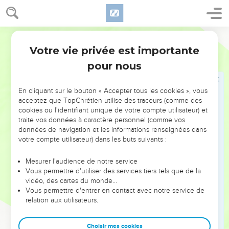
23
Le cœur du sage rend sa bouche prudente et augmente la
force de persuasion sur ses lèvres.
Segond 21
24
Les paroles agréables sont un rayon de miel : elles sont
Votre vie privée est importante
douces pour l'âme et porteuses de guérison pour le corps.
Proverbes
16
pour nous
25
La voie qui paraît droite à un homme peut finalement
conduire à la mort.
En cliquant sur le bouton « Accepter tous les cookies », vous
26
Celui qui travaille travaille pour lui, car sa bouche l'y
acceptez que TopChrétien utilise des traceurs (comme des
incite.
cookies ou l'identifiant unique de votre compte utilisateur) et
27
traite vos données à caractère personnel (comme vos
Le vaurien prépare le malheur, et il y a sur ses lèvres
données de navigation et les informations renseignées dans
comme un feu dévorant.
votre compte utilisateur) dans les buts suivants :
28
L’homme pervers provoque des conflits et le critiqueur
divise les amis.
Mesurer l'audience de notre service
Vous permettre d'utiliser des services tiers tels que de la
29
L'homme violent entraîne son prochain et le fait marcher
vidéo, des cartes du monde…
sur une voie qui n'est pas bonne.
Vous permettre d'entrer en contact avec notre service de
relation aux utilisateurs.
30
Celui qui ferme les yeux pour méditer des pensées
perverses, qui se mord les lèvres, a déjà accompli le mal.
Choisir mes cookies
31