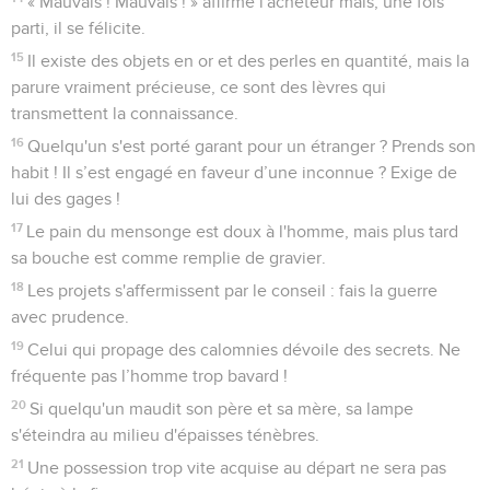
« Mauvais ! Mauvais ! » affirme l'acheteur mais, une fois
parti, il se félicite.
15
Il existe des objets en or et des perles en quantité, mais la
parure vraiment précieuse, ce sont des lèvres qui
transmettent la connaissance.
16
Quelqu'un s'est porté garant pour un étranger ? Prends son
habit ! Il s’est engagé en faveur d’une inconnue ? Exige de
lui des gages !
17
Le pain du mensonge est doux à l'homme, mais plus tard
sa bouche est comme remplie de gravier.
18
Les projets s'affermissent par le conseil : fais la guerre
avec prudence.
19
Celui qui propage des calomnies dévoile des secrets. Ne
fréquente pas l’homme trop bavard !
20
Si quelqu'un maudit son père et sa mère, sa lampe
s'éteindra au milieu d'épaisses ténèbres.
21
Une possession trop vite acquise au départ ne sera pas