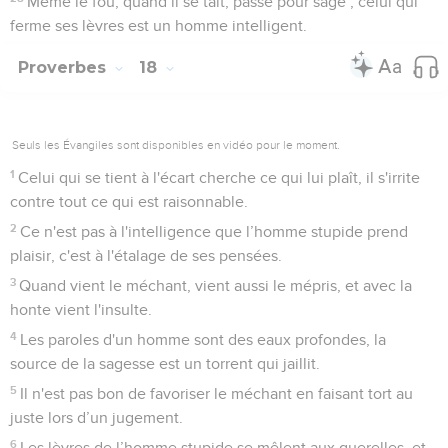
Même le fou, quand il se tait, passe pour sage ; celui qui
ferme ses lèvres est un homme intelligent.
Proverbes
18
Seuls les Évangiles sont disponibles en vidéo pour le moment.
1
Celui qui se tient à l'écart cherche ce qui lui plaît, il s'irrite
contre tout ce qui est raisonnable.
2
Ce n'est pas à l'intelligence que l’homme stupide prend
plaisir, c'est à l'étalage de ses pensées.
3
Quand vient le méchant, vient aussi le mépris, et avec la
honte vient l'insulte.
4
Les paroles d'un homme sont des eaux profondes, la
source de la sagesse est un torrent qui jaillit.
5
Il n'est pas bon de favoriser le méchant en faisant tort au
juste lors d’un jugement.
6
Les lèvres de l’homme stupide se mêlent aux querelles, et