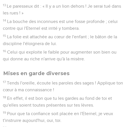
13
Le paresseux dit : « Il y a un lion dehors ! Je serai tué dans
les rues ! »
14
La bouche des inconnues est une fosse profonde ; celui
contre qui l'Eternel est irrité y tombera.
15
La folie est attachée au cœur de l'enfant ; le bâton de la
discipline l'éloignera de lui.
16
Celui qui exploite le faible pour augmenter son bien ou
qui donne au riche n'arrive qu'à la misère.
Mises en garde diverses
17
Tends l'oreille, écoute les paroles des sages ! Applique ton
cœur à ma connaissance !
18
En effet, il est bon que tu les gardes au fond de toi et
qu'elles soient toutes présentes sur tes lèvres.
19
Pour que ta confiance soit placée en l'Eternel, je veux
t'instruire aujourd'hui, oui, toi.