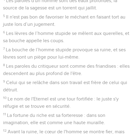
Les paroles d'un homme sont des eaux profondes, la
source de la sagesse est un torrent qui jaillit.
5
Il n'est pas bon de favoriser le méchant en faisant tort au
juste lors d’un jugement.
6
Les lèvres de l’homme stupide se mêlent aux querelles, et
sa bouche appelle les coups.
7
La bouche de l’homme stupide provoque sa ruine, et ses
lèvres sont un piège pour lui-même.
8
Les paroles du critiqueur sont comme des friandises : elles
descendent au plus profond de l'être.
9
Celui qui se relâche dans son travail est frère de celui qui
détruit.
10
Le nom de l'Eternel est une tour fortifiée : le juste s'y
réfugie et se trouve en sécurité.
11
La fortune du riche est sa forteresse : dans son
imagination, elle est comme une haute muraille.
12
Avant la ruine, le cœur de l'homme se montre fier, mais