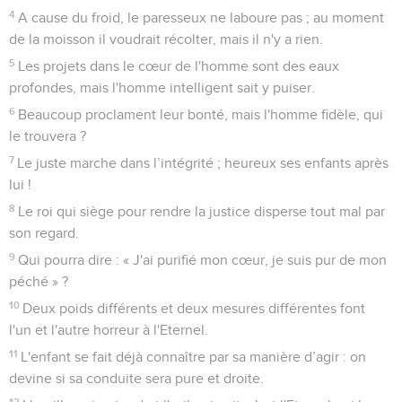
4
A cause du froid, le paresseux ne laboure pas ; au moment
de la moisson il voudrait récolter, mais il n'y a rien.
5
Les projets dans le cœur de l'homme sont des eaux
profondes, mais l'homme intelligent sait y puiser.
6
Beaucoup proclament leur bonté, mais l'homme fidèle, qui
le trouvera ?
7
Le juste marche dans l’intégrité ; heureux ses enfants après
lui !
8
Le roi qui siège pour rendre la justice disperse tout mal par
son regard.
9
Qui pourra dire : « J'ai purifié mon cœur, je suis pur de mon
péché » ?
10
Deux poids différents et deux mesures différentes font
l'un et l'autre horreur à l'Eternel.
11
L'enfant se fait déjà connaître par sa manière d’agir : on
devine si sa conduite sera pure et droite.
12