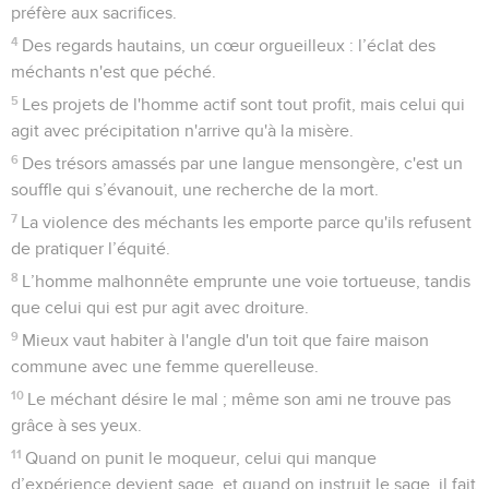
préfère aux sacrifices.
4
Des regards hautains, un cœur orgueilleux : l’éclat des
méchants n'est que péché.
5
Les projets de l'homme actif sont tout profit, mais celui qui
agit avec précipitation n'arrive qu'à la misère.
6
Des trésors amassés par une langue mensongère, c'est un
souffle qui s’évanouit, une recherche de la mort.
7
La violence des méchants les emporte parce qu'ils refusent
de pratiquer l’équité.
8
L’homme malhonnête emprunte une voie tortueuse, tandis
que celui qui est pur agit avec droiture.
9
Mieux vaut habiter à l'angle d'un toit que faire maison
commune avec une femme querelleuse.
10
Le méchant désire le mal ; même son ami ne trouve pas
grâce à ses yeux.
11
Quand on punit le moqueur, celui qui manque
d’expérience devient sage, et quand on instruit le sage, il fait