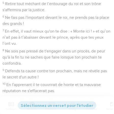
5
Retire tout méchant de l’entourage du roi et son trône
s'affermira par la justice.
6
Ne fais pas l'important devant le roi, ne prends pas la place
des grands !
7
En effet, il vaut mieux qu'on te dise : « Monte ici ! » et qu’on
n’ait pas à t’abaisser devant le prince, après que tes yeux
l’ont vu.
8
Ne sois pas pressé de t'engager dans un procès, de peur
qu'à la fin tu ne saches que faire lorsque ton prochain te
confondra.
9
Défends ta cause contre ton prochain, mais ne révèle pas
le secret d'un autre !
10
En l'apprenant il te couvrirait de honte et ta mauvaise
réputation ne s'effacerait pas.
11
Des pommes en or décorées d'argent, voilà ce que sont
des paroles dites à propos.
Contenus
Versions
Commentaires
Strong
Dictionnaire
12
Un anneau en or, un collier en or fin, voilà ce qu’est le