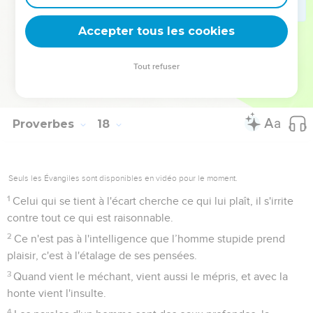
de frapper les hommes généreux à cause de leur droiture.
27
Celui qui met un frein à ses paroles possède la
Accepter tous les cookies
connaissance, l'homme à l'esprit calme fait preuve
d'intelligence.
Tout refuser
28
Même le fou, quand il se tait, passe pour sage ; celui qui
ferme ses lèvres est un homme intelligent.
Proverbes
18
Seuls les Évangiles sont disponibles en vidéo pour le moment.
1
Celui qui se tient à l'écart cherche ce qui lui plaît, il s'irrite
contre tout ce qui est raisonnable.
2
Ce n'est pas à l'intelligence que l’homme stupide prend
plaisir, c'est à l'étalage de ses pensées.
3
Quand vient le méchant, vient aussi le mépris, et avec la
honte vient l'insulte.
4