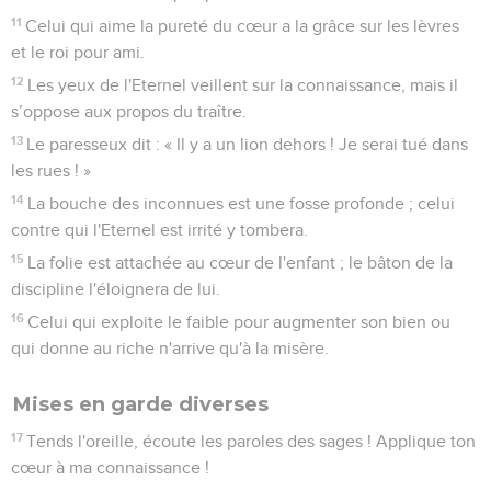
11
Celui qui aime la pureté du cœur a la grâce sur les lèvres
et le roi pour ami.
12
Les yeux de l'Eternel veillent sur la connaissance, mais il
s’oppose aux propos du traître.
13
Le paresseux dit : « Il y a un lion dehors ! Je serai tué dans
les rues ! »
14
La bouche des inconnues est une fosse profonde ; celui
contre qui l'Eternel est irrité y tombera.
15
La folie est attachée au cœur de l'enfant ; le bâton de la
discipline l'éloignera de lui.
16
Celui qui exploite le faible pour augmenter son bien ou
qui donne au riche n'arrive qu'à la misère.
Mises en garde diverses
17
Tends l'oreille, écoute les paroles des sages ! Applique ton
cœur à ma connaissance !