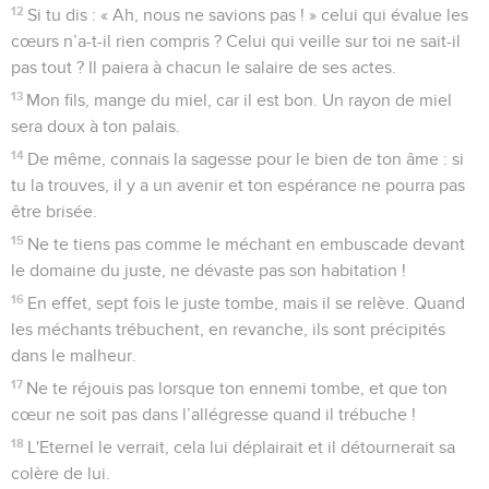
12
Si tu dis : « Ah, nous ne savions pas ! » celui qui évalue les
cœurs n’a-t-il rien compris ? Celui qui veille sur toi ne sait-il
pas tout ? Il paiera à chacun le salaire de ses actes.
13
Mon fils, mange du miel, car il est bon. Un rayon de miel
sera doux à ton palais.
14
De même, connais la sagesse pour le bien de ton âme : si
tu la trouves, il y a un avenir et ton espérance ne pourra pas
être brisée.
15
Ne te tiens pas comme le méchant en embuscade devant
le domaine du juste, ne dévaste pas son habitation !
16
En effet, sept fois le juste tombe, mais il se relève. Quand
les méchants trébuchent, en revanche, ils sont précipités
dans le malheur.
17
Ne te réjouis pas lorsque ton ennemi tombe, et que ton
cœur ne soit pas dans l’allégresse quand il trébuche !
18
L'Eternel le verrait, cela lui déplairait et il détournerait sa
colère de lui.