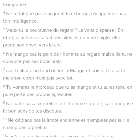
trompeuse.
4
Ne te fatigue pas à acquérir la richesse, n'y applique pas
ton intelligence.
5
Veux-tu la poursuivre du regard ? La voilà disparue ! En
effet, la richesse se fait des ailes et, comme l'aigle, elle
prend son envol vers le ciel.
6
Ne mange pas le pain de l’homme au regard malveillant, ne
convoite pas ses bons plats,
7
car il calcule au fond de lui : « Mange et bois », te dira-t-il,
mais son cœur n'est pas avec toi.
8
Tu vomiras le morceau que tu as mangé et tu auras tenu en
pure perte des propos agréables.
9
Ne parle pas aux oreilles de l’homme stupide, car il méprise
le bon sens de tes discours.
10
Ne déplace pas la limite ancienne et n'empiète pas sur le
champ des orphelins,
11
car *celui qui les rachète est puissant. C'est lui qui