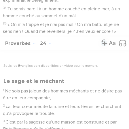
exprimerait le dérèglement.
34
Tu serais pareil à un homme couché en pleine mer, à un
homme couché au sommet d'un mât :
35
« On m'a frappé et je n'ai pas mal ! On m'a battu et je ne
sens rien ! Quand me réveillerai-je ? J'en veux encore ! »
Proverbes
24
Seuls les Évangiles sont disponibles en vidéo pour le moment.
Le sage et le méchant
1
Ne sois pas jaloux des hommes méchants et ne désire pas
être en leur compagnie,
2
car leur cœur médite la ruine et leurs lèvres ne cherchent
qu’à provoquer le trouble.
3
C'est par la sagesse qu'une maison est construite et par
l'intelligence qu'elle s'affermit ;