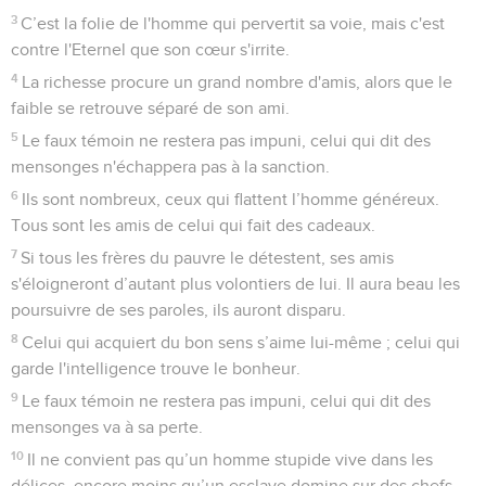
3
C’est la folie de l'homme qui pervertit sa voie, mais c'est
contre l'Eternel que son cœur s'irrite.
4
La richesse procure un grand nombre d'amis, alors que le
faible se retrouve séparé de son ami.
5
Le faux témoin ne restera pas impuni, celui qui dit des
mensonges n'échappera pas à la sanction.
6
Ils sont nombreux, ceux qui flattent l’homme généreux.
Tous sont les amis de celui qui fait des cadeaux.
7
Si tous les frères du pauvre le détestent, ses amis
s'éloigneront d’autant plus volontiers de lui. Il aura beau les
poursuivre de ses paroles, ils auront disparu.
8
Celui qui acquiert du bon sens s’aime lui-même ; celui qui
garde l'intelligence trouve le bonheur.
9
Le faux témoin ne restera pas impuni, celui qui dit des
mensonges va à sa perte.
10
Il ne convient pas qu’un homme stupide vive dans les
délices, encore moins qu’un esclave domine sur des chefs.