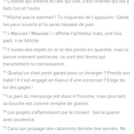
L'oreille qui entend et l'œil qui voit, c'est l'Eternel qui les a
faits l'un et l'autre.
13
N'aime pas le sommeil ! Tu risquerais de t’appauvrir. Garde
les yeux ouverts et tu seras rassasié de pain.
14
« Mauvais ! Mauvais ! » affirme l'acheteur mais, une fois
parti, il se félicite.
15
Il existe des objets en or et des perles en quantité, mais la
parure vraiment précieuse, ce sont des lèvres qui
transmettent la connaissance.
16
Quelqu'un s'est porté garant pour un étranger ? Prends son
habit ! Il s’est engagé en faveur d’une inconnue ? Exige de
lui des gages !
17
Le pain du mensonge est doux à l'homme, mais plus tard
sa bouche est comme remplie de gravier.
18
Les projets s'affermissent par le conseil : fais la guerre
avec prudence.
19
Celui qui propage des calomnies dévoile des secrets. Ne