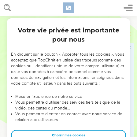
il se porte garant pour son prochain.
19
Celui qui aime les querelles aime la révolte ; celui qui
Segond 21
rehausse sa porte cherche la ruine.
Votre vie privée est importante
20
Proverbes
17
Un cœur faux ne trouve pas le bonheur, et celui dont la
pour nous
langue est perverse tombe dans le malheur.
21
Celui qui donne naissance à un homme stupide aura du
En cliquant sur le bouton « Accepter tous les cookies », vous
chagrin, le père d'un fou ne pourra pas se réjouir.
acceptez que TopChrétien utilise des traceurs (comme des
22
Un cœur joyeux est un bon remède, mais un esprit abattu
cookies ou l'identifiant unique de votre compte utilisateur) et
traite vos données à caractère personnel (comme vos
dessèche les os.
données de navigation et les informations renseignées dans
23
Le méchant accepte des pots-de-vin offerts sous le
votre compte utilisateur) dans les buts suivants :
manteau pour tordre les voies du droit.
Mesurer l'audience de notre service
24
La sagesse est en face de l'homme intelligent, mais les
Vous permettre d'utiliser des services tiers tels que de la
yeux de l’homme stupide s'en vont à l'extrémité de la terre.
vidéo, des cartes du monde…
25
Vous permettre d'entrer en contact avec notre service de
Un fils stupide est une source de chagrin pour son père, et
relation aux utilisateurs.
d'amertume pour celle qui l'a mis au monde.
26
Il n'est pas bon de condamner le juste à une amende, ni
Choisir mes cookies