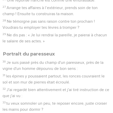
Une réponse franche est comme une embrassade.
27
Arrange tes affaires à l’extérieur, prends soin de ton
champ ! Ensuite tu construiras ta maison.
28
Ne témoigne pas sans raison contre ton prochain !
Voudrais-tu employer tes lèvres à tromper ?
29
Ne dis pas : « Je lui rendrai la pareille, je paierai à chacun
le salaire de ses actes. »
Portrait du paresseux
30
Je suis passé près du champ d'un paresseux, près de la
vigne d'un homme dépourvu de bon sens :
31
les épines y poussaient partout, les ronces couvraient le
sol et son mur de pierres était écroulé.
32
J'ai regardé bien attentivement et j'ai tiré instruction de ce
que j'ai vu :
33
tu veux somnoler un peu, te reposer encore, juste croiser
les mains pour dormir ?