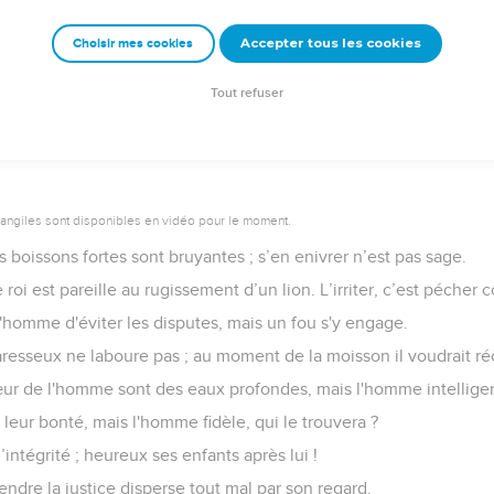
outer l'instruction, si c'est pour t'éloigner des paroles de la conn
Accepter tous les cookies
Choisir mes cookies
r se moque du droit et la bouche des méchants est avide d’injus
rêts pour les moqueurs, et les coups pour le dos des hommes st
Tout refuser
vangiles sont disponibles en vidéo pour le moment.
s boissons fortes sont bruyantes ; s’en enivrer n’est pas sage.
e roi est pareille au rugissement d’un lion. L’irriter, c’est pécher
l'homme d'éviter les disputes, mais un fou s'y engage.
aresseux ne laboure pas ; au moment de la moisson il voudrait récol
œur de l'homme sont des eaux profondes, mais l'homme intelligent
eur bonté, mais l'homme fidèle, qui le trouvera ?
intégrité ; heureux ses enfants après lui !
rendre la justice disperse tout mal par son regard.