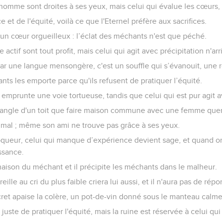
homme sont droites à ses yeux, mais celui qui évalue les cœurs, c
ce et de l'équité, voilà ce que l'Eternel préfère aux sacrifices.
 un cœur orgueilleux : l’éclat des méchants n'est que péché.
actif sont tout profit, mais celui qui agit avec précipitation n'arr
ar une langue mensongère, c'est un souffle qui s’évanouit, une 
ts les emporte parce qu'ils refusent de pratiquer l’équité.
prunte une voie tortueuse, tandis que celui qui est pur agit a
l'angle d'un toit que faire maison commune avec une femme quer
 mal ; même son ami ne trouve pas grâce à ses yeux.
ueur, celui qui manque d’expérience devient sage, et quand on in
ssance.
aison du méchant et il précipite les méchants dans le malheur.
ille au cri du plus faible criera lui aussi, et il n'aura pas de répo
ret apaise la colère, un pot-de-vin donné sous le manteau calme
 juste de pratiquer l'équité, mais la ruine est réservée à celui qui