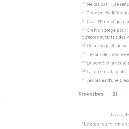
22
Ne dis pas : « Je rend
23
Deux poids différents
24
C'est l'Eternel qui d
25
C'est un piège pour 
qu'après avoir fait des
26
Un roi sage disperse 
27
L’esprit de l'homme es
28
La bonté et la vérité 
29
La force est la gloir
30
Les plaies d'une ble
Proverbes
21
Seuls les É
1
Le cœur du roi est un s