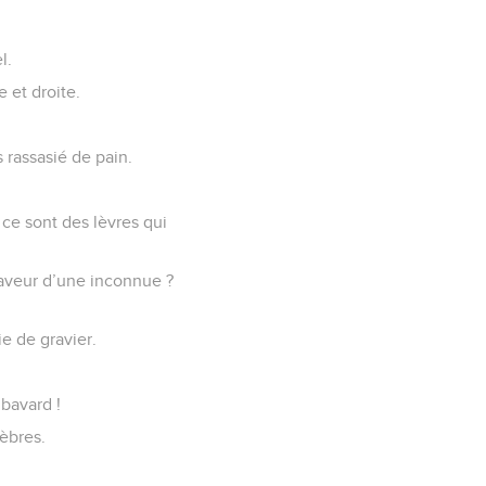
l.
e et droite.
s rassasié de pain.
 ce sont des lèvres qui
 faveur d’une inconnue ?
e de gravier.
bavard !
nèbres.