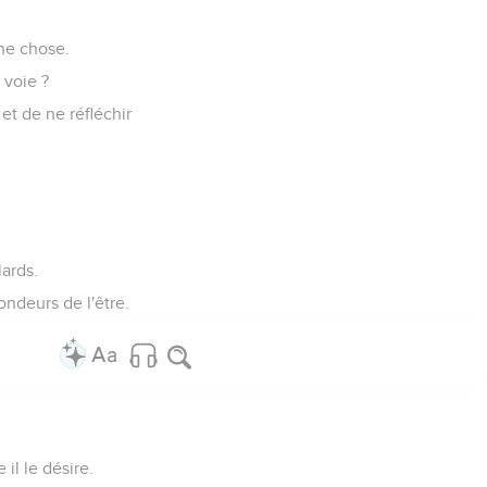
nne chose.
 voie ?
t de ne réfléchir
lards.
ndeurs de l'être.
il le désire.