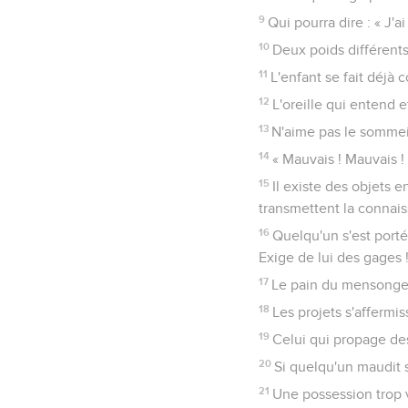
9
Qui pourra dire : « J'
10
Deux poids différents 
11
L'enfant se fait déjà 
12
L'oreille qui entend et 
13
N'aime pas le sommeil 
14
« Mauvais ! Mauvais ! »
15
Il existe des objets 
transmettent la connai
16
Quelqu'un s'est porté
Exige de lui des gages 
17
Le pain du mensonge 
18
Les projets s'affermis
19
Celui qui propage de
20
Si quelqu'un maudit 
21
Une possession trop v