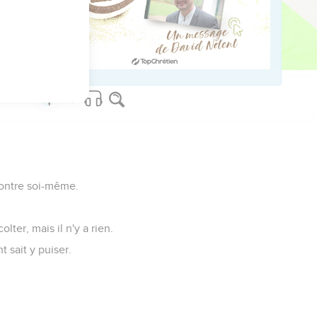
aissance !
tice.
upides.
 contre soi-même.
ter, mais il n'y a rien.
 sait y puiser.