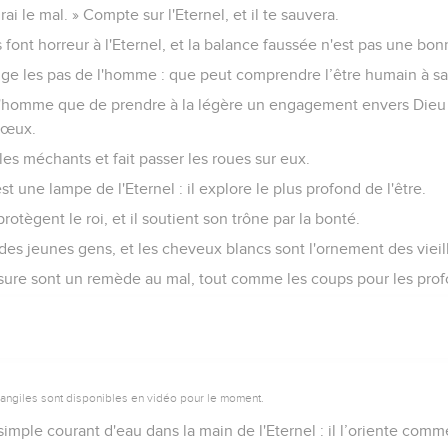
rai le mal. » Compte sur l'Eternel, et il te sauvera.
 font horreur à l'Eternel, et la balance faussée n'est pas une bo
irige les pas de l'homme : que peut comprendre l’être humain à sa
l'homme que de prendre à la légère un engagement envers Dieu e
 vœux.
les méchants et fait passer les roues sur eux.
t une lampe de l'Eternel : il explore le plus profond de l'être.
protègent le roi, et il soutient son trône par la bonté.
e des jeunes gens, et les cheveux blancs sont l'ornement des vieil
ssure sont un remède au mal, tout comme les coups pour les profo
vangiles sont disponibles en vidéo pour le moment.
imple courant d'eau dans la main de l'Eternel : il l’oriente comme 