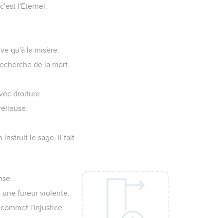
'est l'Eternel.
ive qu'à la misère.
recherche de la mort.
vec droiture.
elleuse.
struit le sage, il fait
nse.
 une fureur violente.
 commet l'injustice.