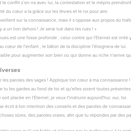
e conflit s’en ira avec lui, la contestation et le mépris prendront
té du cœur a la grâce sur les lèvres et le roi pour ami.
veillent sur la connaissance, mais il s’oppose aux propos du traît
 y a un lion dehors ! Je serai tué dans les rues ! »
es est une fosse profonde ; celui contre qui l'Eternel est irrité 
au cœur de l'enfant ; le bâton de la discipline l'éloignera de lui.
 faible pour augmenter son bien ou qui donne au riche n'arrive qu
iverses
te les paroles des sages ! Applique ton cœur à ma connaissance !
ue tu les gardes au fond de toi et qu'elles soient toutes présentes 
soit placée en l'Eternel, je veux t'instruire aujourd'hui, oui, toi.
par écrit à ton intention des conseils et des paroles de connaissa
choses sûres, des paroles vraies, afin que tu répondes par des par
ible parce qu'il est faible et n'écrase pas le malheureux à la porte