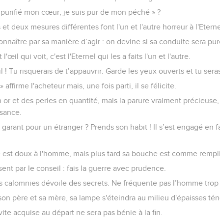
ai purifié mon cœur, je suis pur de mon péché » ?
et deux mesures différentes font l'un et l'autre horreur à l'Eterne
connaître par sa manière d’agir : on devine si sa conduite sera pur
l'œil qui voit, c'est l'Eternel qui les a faits l'un et l'autre.
! Tu risquerais de t’appauvrir. Garde les yeux ouverts et tu sera
 affirme l'acheteur mais, une fois parti, il se félicite.
en or et des perles en quantité, mais la parure vraiment précieuse,
ssance.
 garant pour un étranger ? Prends son habit ! Il s’est engagé en
!
est doux à l'homme, mais plus tard sa bouche est comme rempli
sent par le conseil : fais la guerre avec prudence.
s calomnies dévoile des secrets. Ne fréquente pas l’homme trop 
son père et sa mère, sa lampe s'éteindra au milieu d'épaisses té
ite acquise au départ ne sera pas bénie à la fin.