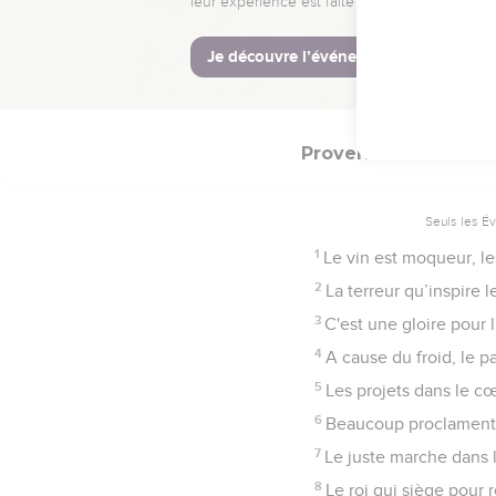
27
Arrête, mon fils, d'éc
28
Un témoin sans valeu
29
Les jugements sont p
Proverbes
20
Seuls les É
1
Le vin est moqueur, le
2
La terreur qu’inspire l
3
C'est une gloire pour 
4
A cause du froid, le p
5
Les projets dans le c
6
Beaucoup proclament l
7
Le juste marche dans l’
8
Le roi qui siège pour 