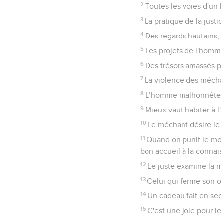
2
Toutes les voies d'un 
3
La pratique de la justi
4
Des regards hautains,
5
Les projets de l'homme 
6
Des trésors amassés p
7
La violence des méchan
8
L’homme malhonnête em
9
Mieux vaut habiter à 
10
Le méchant désire le
11
Quand on punit le moq
bon accueil à la connai
12
Le juste examine la m
13
Celui qui ferme son ore
14
Un cadeau fait en sec
15
C'est une joie pour le