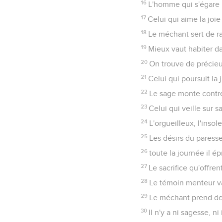
16
L'homme qui s'égare 
17
Celui qui aime la joie 
18
Le méchant sert de ra
19
Mieux vaut habiter da
20
On trouve de précieux
21
Celui qui poursuit la j
22
Le sage monte contre 
23
Celui qui veille sur 
24
L'orgueilleux, l'inso
25
Les désirs du paresse
26
toute la journée il é
27
Le sacrifice qu'offren
28
Le témoin menteur va
29
Le méchant prend des 
30
Il n'y a ni sagesse, ni