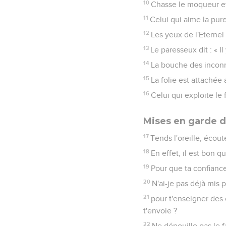
10
Chasse le moqueur et l
11
Celui qui aime la pure
12
Les yeux de l'Eternel 
13
Le paresseux dit : « Il
14
La bouche des inconnu
15
La folie est attachée 
16
Celui qui exploite le
Mises en garde d
17
Tends l'oreille, écou
18
En effet, il est bon q
19
Pour que ta confiance 
20
N'ai-je pas déjà mis 
21
pour t'enseigner des 
t'envoie ?
22
Ne dépouille pas le fa