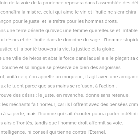
loin de la voie de la prudence reposera dans l'assemblée des dé
connaîtra la misère, celui qui aime le vin et l'huile ne s'enrichira
nçon pour le juste, et le traître pour les hommes droits.
ns une terre déserte qu'avec une femme querelleuse et irritable
 trésors et de l'huile dans le domaine du sage ; l'homme stupide, 
ustice et la bonté trouvera la vie, la justice et la gloire.
une ville de héros et abat la force dans laquelle elle plaçait sa 
sa bouche et sa langue se préserve de bien des angoisses.
lent, voilà ce qu’on appelle un moqueur ; il agit avec une arroga
ux le tuent parce que ses mains se refusent à l'action ;
prouve des désirs ; le juste, en revanche, donne sans retenue.
t les méchants fait horreur, car ils l'offrent avec des pensées crim
 à sa perte, mais l'homme qui sait écouter pourra parler indéfin
airs effrontés, tandis que l'homme droit affermit sa voie.
 intelligence, ni conseil qui tienne contre l'Eternel.