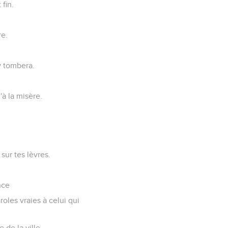
 fin.
re.
y tombera.
'à la misère.
sur tes lèvres.
nce
oles vraies à celui qui
 de la ville,