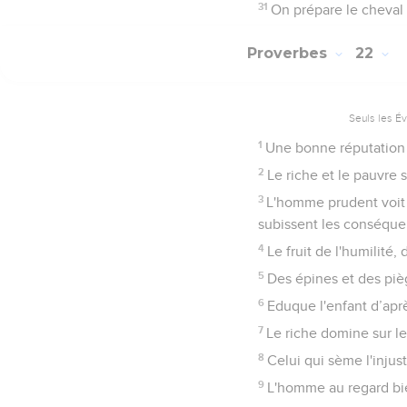
31
On prépare le cheval p
Proverbes
22
Seuls les É
1
Une bonne réputation e
2
Le riche et le pauvre se
3
L'homme prudent voit 
subissent les conséque
4
Le fruit de l'humilité, 
5
Des épines et des pièg
6
Eduque l'enfant d’après
7
Le riche domine sur le
8
Celui qui sème l'injus
9
L'homme au regard bien