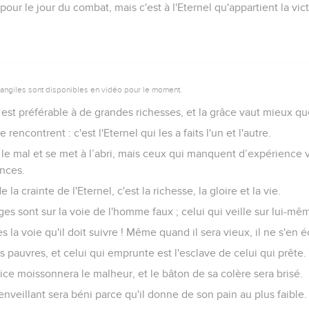
our le jour du combat, mais c'est à l'Eternel qu'appartient la vict
vangiles sont disponibles en vidéo pour le moment.
st préférable à de grandes richesses, et la grâce vaut mieux que 
 rencontrent : c'est l'Eternel qui les a faits l'un et l'autre.
le mal et se met à l’abri, mais ceux qui manquent d’expérience v
nces.
de la crainte de l'Eternel, c'est la richesse, la gloire et la vie.
es sont sur la voie de l'homme faux ; celui qui veille sur lui-mê
 la voie qu'il doit suivre ! Même quand il sera vieux, il ne s'en é
s pauvres, et celui qui emprunte est l'esclave de celui qui prête.
tice moissonnera le malheur, et le bâton de sa colère sera brisé.
veillant sera béni parce qu'il donne de son pain au plus faible.