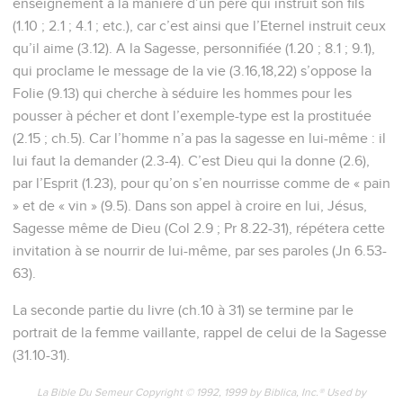
enseignement à la manière d’un père qui instruit son fils
(1.10 ; 2.1 ; 4.1 ; etc.), car c’est ainsi que l’Eternel instruit ceux
qu’il aime (3.12). A la Sagesse, personnifiée (1.20 ; 8.1 ; 9.1),
qui proclame le message de la vie (3.16,18,22) s’oppose la
Folie (9.13) qui cherche à séduire les hommes pour les
pousser à pécher et dont l’exemple-type est la prostituée
(2.15 ; ch.5). Car l’homme n’a pas la sagesse en lui-même : il
lui faut la demander (2.3-4). C’est Dieu qui la donne (2.6),
par l’Esprit (1.23), pour qu’on s’en nourrisse comme de « pain
» et de « vin » (9.5). Dans son appel à croire en lui, Jésus,
Sagesse même de Dieu (Col 2.9 ; Pr 8.22-31), répétera cette
invitation à se nourrir de lui-même, par ses paroles (Jn 6.53-
63).
La seconde partie du livre (ch.10 à 31) se termine par le
portrait de la femme vaillante, rappel de celui de la Sagesse
(31.10-31).
La Bible Du Semeur Copyright © 1992, 1999 by Biblica, Inc.® Used by