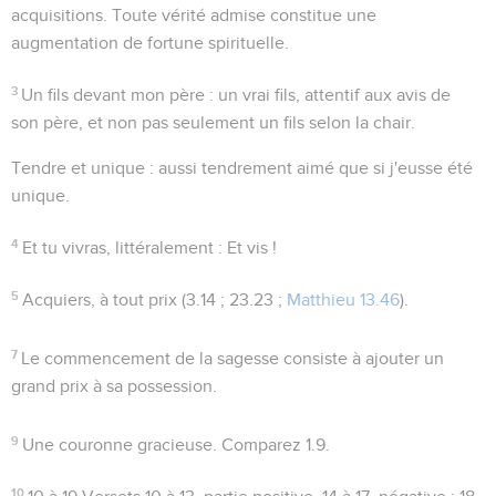
acquisitions
. Toute vérité admise constitue une
augmentation de fortune spirituelle.
3
Un fils devant mon père
: un vrai fils, attentif aux avis de
son père, et non pas seulement un fils selon la chair.
Tendre et unique
: aussi tendrement aimé que si j'eusse été
unique.
4
Et tu vivras
, littéralement :
Et vis !
5
Acquiers
, à tout prix (
3.14 ; 23.23 ;
Matthieu 13.46
).
7
Le commencement de la sagesse consiste à ajouter un
grand prix à sa possession.
9
Une couronne gracieuse
. Comparez
1.9
.
10