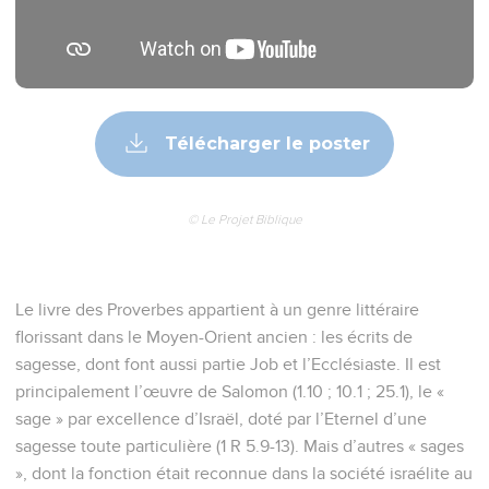
Télécharger le poster
© Le Projet Biblique
Le livre des Proverbes appartient à un genre littéraire
florissant dans le Moyen-Orient ancien : les écrits de
sagesse, dont font aussi partie Job et l’Ecclésiaste. Il est
principalement l’œuvre de Salomon (1.10 ; 10.1 ; 25.1), le «
sage » par excellence d’Israël, doté par l’Eternel d’une
sagesse toute particulière (1 R 5.9-13). Mais d’autres « sages
», dont la fonction était reconnue dans la société israélite au