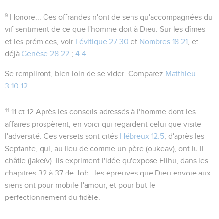
9
Honore...
Ces offrandes n'ont de sens qu'accompagnées du
vif sentiment de ce que l'homme doit à Dieu. Sur les dîmes
et les prémices, voir
Lévitique 27.30
et
Nombres 18.21
, et
déjà
Genèse 28.22
;
4.4
.
Se rempliront
, bien loin de se vider. Comparez
Matthieu
3.10-12
.
11
11 et 12
Après les conseils adressés à l'homme dont les
affaires prospèrent, en voici qui regardent celui que visite
l'adversité. Ces versets sont cités
Hébreux 12.5
, d'après les
Septante, qui, au lieu de
comme un père
(
oukeav
), ont lu
il
châtie
(
jakeïv
). Ils expriment l'idée qu'expose Elihu, dans les
chapitres 32 à 37 de Job : les épreuves que Dieu envoie aux
siens ont pour mobile l'amour, et pour but le
perfectionnement du fidèle.