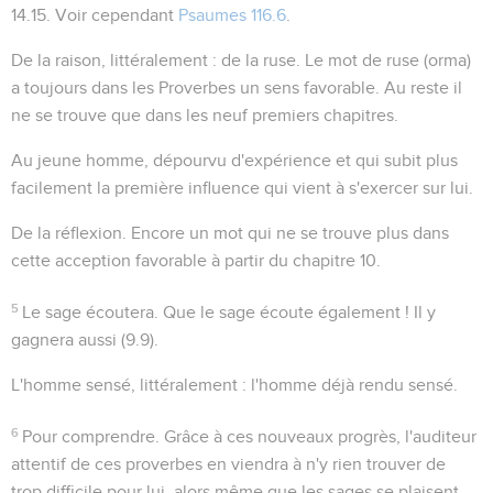
14.15
. Voir cependant
Psaumes 116.6
.
De la raison
, littéralement :
de la ruse
. Le mot de ruse (
orma
)
a toujours dans les Proverbes un sens favorable. Au reste il
ne se trouve que dans les neuf premiers chapitres.
Au jeune homme
, dépourvu d'expérience et qui subit plus
facilement la première influence qui vient à s'exercer sur lui.
De la réflexion
. Encore un mot qui ne se trouve plus dans
cette acception favorable à partir du chapitre 10.
5
Le sage écoutera
. Que le sage écoute également ! Il y
gagnera aussi (
9.9
).
L'homme sensé
, littéralement : l'homme déjà rendu sensé.
6
Pour comprendre
. Grâce à ces nouveaux progrès, l'auditeur
attentif de ces proverbes en viendra à n'y rien trouver de
trop difficile pour lui, alors même que les sages se plaisent