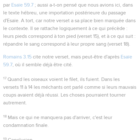
par
Esaïe 59.7
; aussi a-t-on pensé que nous avions ici, dans
le texte hébreu, une importation postérieure du passage
d'Esaïe. A tort, car notre verset a sa place bien marquée dans
le contexte. Il se rattache logiquement à ce qui précède :
leurs pieds
correspond à
ton pied
(verset 15), et à ce qui suit :
répandre le sang
correspond à
leur propre sang
(verset 18).
Romains 3.15
cite notre verset, mais peut-être d'après
Esaïe
59.7
, où il semble déjà être cité.
17
Quand les oiseaux voient le filet, ils fuient. Dans les
versets 11 à 14 les méchants ont parlé comme si leurs mauvais
coups avaient déjà réussi. Les choses pourraient tourner
autrement.
18
Mais ce qui ne manquera pas d'arriver, c'est leur
condamnation finale.
19
Conclusion.