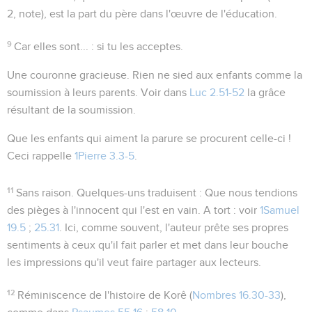
2, note), est la part du père dans l'œuvre de l'éducation.
9
Car elles sont...
: si tu les acceptes.
Une couronne gracieuse
. Rien ne sied aux enfants comme la
soumission à leurs parents. Voir dans
Luc 2.51-52
la
grâce
résultant de la
soumission
.
Que les enfants qui aiment la parure se procurent celle-ci !
Ceci rappelle
1Pierre 3.3-5
.
11
Sans raison
. Quelques-uns traduisent : Que nous tendions
des pièges à l'innocent qui l'est en vain. A tort : voir
1Samuel
19.5
;
25.31
. Ici, comme souvent, l'auteur prête ses propres
sentiments à ceux qu'il fait parler et met dans leur bouche
les impressions qu'il veut faire partager aux lecteurs.
12
Réminiscence de l'histoire de Korê (
Nombres 16.30-33
),