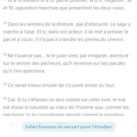
10 à 19
Versets 10 à 13, partie positive, 14 à 17, négative ; 18
et 19, opposition tranchée que présentent les deux voies.
12
Dans les sentiers de la droiture, pas d'obscurité. Le sage y
marche à l'aise. Et si, dans son ardeur, il se met à presser le
pas et à courir, il n'a pas à craindre les pierres du chemin.
14
Ne t'avance pas...
Si le juste s'est, par mégarde, aventuré
sur le sentier des pécheurs, qu'il revienne sur ses pas dès
qu'il s'en apercevra.
15
Ce serait mieux encore de n'y point entrer du tout.
16
Car
. Si tu t'attardes un seul instant sur cette voie, le mal
est chose si naturelle au cœur de l'homme que, comme les
méchants, tu le considéreras bientôt comme la condition
indispensable du bonheur. D'autres ne peuvent dormir
quand ils ont mal fait ; eux ne dorment tranquilles qu'alors.
Contenus
Versions
Commentaires
Strong
Dictionnaire