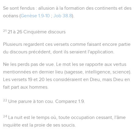
Se sont fendus
: allusion à la formation des continents et des
océans (
Genèse 1.9-10
;
Job 38.8
).
21
21 à 26 Cinquième discours
Plusieurs regardent ces versets comme faisant encore partie
du discours précédent, dont ils seraient l'application.
Ne les perds pas de vue
. Le mot
les
se rapporte aux vertus
mentionnées en dernier lieu (sagesse, intelligence, science).
Les versets 19 et 20 les considéraient en Dieu, mais Dieu en
fait part aux hommes.
22
Une parure à ton cou
. Comparez
1.9
.
24
La nuit est le temps où, toute occupation cessant, l'âme
inquiète est la proie de ses soucis.