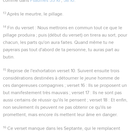
comme dans
Psaumes 55.16
;
58.10
.
13
Après le meurtre, le pillage.
14
Fin du verset : Nous mettrons en commun tout ce que le
pillage produira ; puis (début du verset) on tirera au sort, pour
chacun, les parts qu'on aura faites. Quand même tu ne
payerais pas tout d'abord de ta personne, tu auras part au
butin.
15
Reprise de l'exhortation verset 10. Suivent ensuite trois
considérations destinées à détourner le jeune homme de
ces dangereuses compagnies ; verset 16 : Ils se proposent un
but manifestement très mauvais ; verset 17 : Ils ne sont pas
aussi certains de réussir qu'ils le pensent ; verset 18 : Et enfin,
non seulement ils peuvent ne pas obtenir ce qu'ils se
promettent, mais encore ils mettent leur âme en danger.
16
Ce verset manque dans les Septante, qui le remplacent