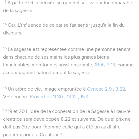
13
A partir d'ici la pensée se généralise : valeur incomparable
de la sagesse.
14
Car
. L'influence de ce
car
se fait sentir jusqu'à la fin du
discours.
16
La sagesse est représentée comme une personne tenant
dans chacune de ses mains les plus grands biens
imaginables, mentionnés aussi ensemble,
1Rois 3.13
, comme
accompagnant naturellement la sagesse.
18
Un arbre de vie
. Image empruntée à
Genèse 2.9
;
3.22
.
Voir encore
Proverbes 11.30
;
13.12
;
15.4
.
19
19 et 20
L'idée de la coopération de la Sagesse à l'œuvre
créatrice sera développée
8.22
et suivants. De quel prix ne
doit pas être pour l'homme celle qui a été un auxiliaire
précieux pour le Créateur ?