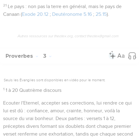
21
Le pays
: non pas la terre en général, mais le pays de
Canaan (
Exode 20.12
;
Deutéronome 5.16
;
25.15
).
Autres ressources sur theotex.org, contact theotex@gmail.com
Proverbes
3
Seuls les Évangiles sont disponibles en vidéo pour le moment.
1
1 à 20 Quatrième discours
Ecouter l'Eternel, accepter ses corrections, lui rendre ce qui
lui est dû : confiance, amour, crainte, honneur, voilà la
source du vrai bonheur. Deux parties : versets 1 à 12,
préceptes divers formant six doublets dont chaque premier
verset renferme une exhortation, tandis que chaque second