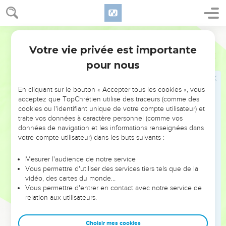
premier de son cœur ? Dieu n'est connu, a-t-on dit avec
vérité, qu'autant qu'il se donne à connaître ; à plus forte
raison n'est-il aimé qu'à la condition d'avoir lui-même révélé
Bible annotée
son amour. On a cité, il est vrai, comme parallèle fourni par le
Votre vie privée est importante
Psaumes
150
monde païen, les remarquables psaumes de pénitence
pour nous
découverts en Chaldée. Mais, si la conscience religieuse a
pu trouver, en dehors de la révélation, des termes saisissants
En cliquant sur le bouton « Accepter tous les cookies », vous
pour exprimer des sentiments d'humiliation et son désir
acceptez que TopChrétien utilise des traceurs (comme des
d'obtenir le secours divin, l'Israélite seul a su donner essor à
cookies ou l'identifiant unique de votre compte utilisateur) et
cette confiance, à cette ardeur d'amour qui cherche moins
traite vos données à caractère personnel (comme vos
données de navigation et les informations renseignées dans
les bienfaits de Dieu que Dieu lui-même.
votre compte utilisateur) dans les buts suivants :
Ta grâce est meilleure que la vie... Quel autre ai-je au ciel
que toi ? Je n'ai pris plaisir sur la terre qu'en toi...
Mesurer l'audience de notre service
M'approcher de Dieu, c'est tout mon bien
.(
Psaumes 63.4
;
Vous permettre d'utiliser des services tiers tels que de la
vidéo, des cartes du monde…
73.25-28
).
Vous permettre d'entrer en contact avec notre service de
relation aux utilisateurs.
Comme les cieux témoignent de la gloire du Dieu fort, les
Psaumes sont l'écho de l'amour que l'Eternel a manifesté à
Choisir mes cookies
son peuple. Ils sont le sceau bien évident de la révélation