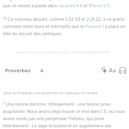
que ce verset a passé dans
Jacques 4.6
et
1Pierre 5.5
.
35
Ce morceau aboutit, comme
1.32-33
et
2.21-22
, à ce grand
contraste entre bons et méchants que le
Psaume 1
a placé en
tête du recueil des cantiques.
Autres ressources sur theotex.org, contact theotex@gmail.com
Proverbes
4
Seuls les Évangiles sont disponibles en vidéo pour le moment.
2
Une bonne doctrine
, littéralement : une bonne
prise,
acquisition
. Nous avons déjà trouvé ce mot dans
1.5
, où nous
avons rendu par une périphrase l'hébreu, qui porte
littéralement :
Le sage écoutera et en augmentera ses