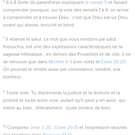
6
6 à 8
Sorte de parenthèse expliquant
le verset 5
et faisant
comprendre pourquoi, sur la voie des versets 1 à 4, on arrive
à comprendre et à trouver Dieu : c'est que Dieu est un Dieu
vivant qui donne, enrichit et bénit.
7
Il réserve le salut
. Le mot que nous rendons par
salut :
thouschia
, est une des expressions caractéristiques de la
sagesse hébraïque ; en dehors des Proverbes et de Job, il ne
se retrouve que dans
Michée 6.9
(voir note) et
Esaïe 28.29
.
On pourrait le rendre aussi par
consistance, solidité, vrai
bonheur
.
9
Toute voie
. Tu discerneras la justice et la droiture et la
probité et
toute
autre
voie
, autant qu'il peut y en avoir,
qui
mène au bien
; littéralement :
toute ornière de bien
.
13
Comparez
Jean 3.20
;
Esaïe 29.15
et l'expression
œuvres
des ténèbres
dans
Romains 13.12
.