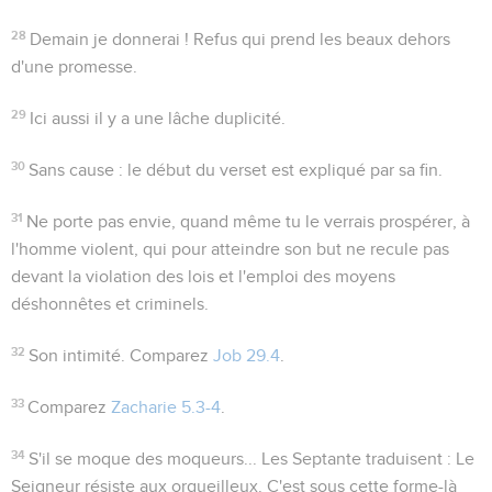
28
Demain je donnerai !
Refus qui prend les beaux dehors
d'une promesse.
29
Ici aussi il y a une lâche duplicité.
30
Sans cause
: le début du verset est expliqué par sa fin.
31
Ne porte pas envie
, quand même tu le verrais prospérer,
à
l'homme violent
, qui pour atteindre son but ne recule pas
devant la violation des lois et l'emploi des moyens
déshonnêtes et criminels.
32
Son intimité
. Comparez
Job 29.4
.
33
Comparez
Zacharie 5.3-4
.
34
S'il se moque des moqueurs...
Les Septante traduisent :
Le
Seigneur résiste aux orgueilleux
. C'est sous cette forme-là