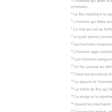
L'homme qui aime la s
richesses.
4
Le Roi maintient le pa
5
L'homme qui flatte son
6
Le mal qui est au forf
7
Le juste prend connai
8
Les hommes moqueurs tr
9
L'homme sage contestan
10
Les hommes sanguinai
11
Le fou pousse au-dehor
12
Tous les serviteurs d
13
Le pauvre et l'homme 
14
Le trône du Roi qui fa
15
La verge et la répréh
16
Quand les méchants son
17
Corrige ton enfant, et