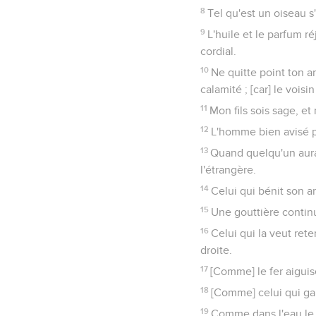
8
Tel qu'est un oiseau s
9
L'huile et le parfum ré
cordial.
10
Ne quitte point ton a
calamité ; [car] le voisi
11
Mon fils sois sage, et
12
L'homme bien avisé pré
13
Quand quelqu'un aura
l'étrangère.
14
Celui qui bénit son a
15
Une gouttière continu
16
Celui qui la veut rete
droite.
17
[Comme] le fer aiguise
18
[Comme] celui qui gar
19
Comme dans l'eau le 