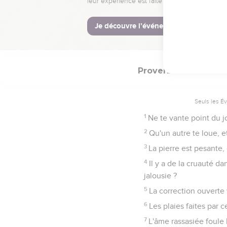
26
La malice de celui q
27
Celui qui creuse la fo
28
La fausse langue hait 
Proverbes
27
Seuls les É
1
Ne te vante point du j
2
Qu'un autre te loue, e
3
La pierre est pesante,
4
Il y a de la cruauté d
jalousie ?
5
La correction ouverte
6
Les plaies faites par c
7
L'âme rassasiée foule 