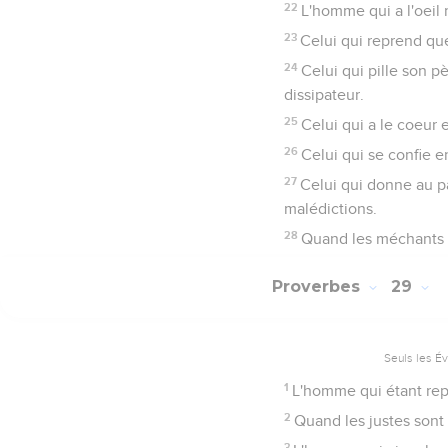
22
L'homme qui a l'oeil m
23
Celui qui reprend quel
24
Celui qui pille son 
dissipateur.
25
Celui qui a le coeur e
26
Celui qui se confie e
27
Celui qui donne au pa
malédictions.
28
Quand les méchants s'
Proverbes
29
Seuls les É
1
L'homme qui étant repri
2
Quand les justes sont
3