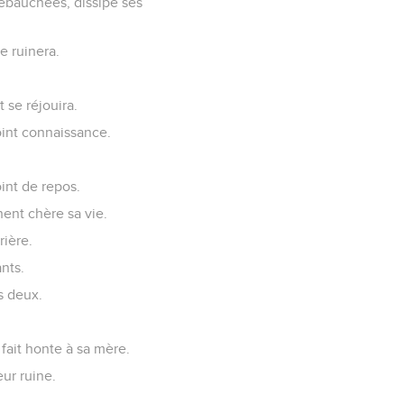
débauchées, dissipe ses
e ruinera.
 se réjouira.
oint connaissance.
oint de repos.
ent chère sa vie.
rière.
nts.
s deux.
fait honte à sa mère.
eur ruine.