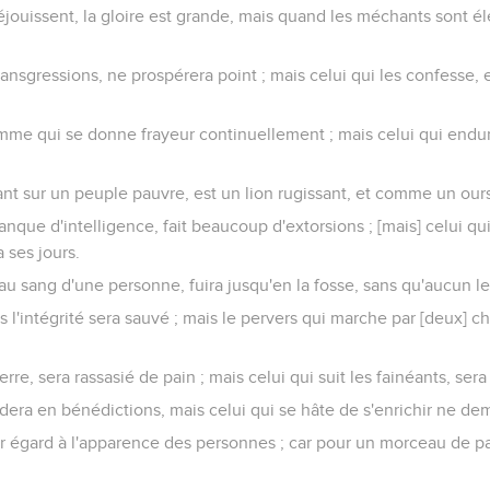
éjouissent, la gloire est grande, mais quand les méchants sont é
ansgressions, ne prospérera point ; mais celui qui les confesse, e
mme qui se donne frayeur continuellement ; mais celui qui endu
t sur un peuple pauvre, est un lion rugissant, et comme un ours
que d'intelligence, fait beaucoup d'extorsions ; [mais] celui qui 
 ses jours.
 au sang d'une personne, fuira jusqu'en la fosse, sans qu'aucun le
 l'intégrité sera sauvé ; mais le pervers qui marche par [deux] c
erre, sera rassasié de pain ; mais celui qui suit les fainéants, ser
era en bénédictions, mais celui qui se hâte de s'enrichir ne de
oir égard à l'apparence des personnes ; car pour un morceau de 