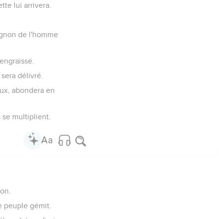
tte lui arrivera.
pagnon de l'homme
 engraissé.
sera délivré.
yeux, abondera en
 se multiplient.
son.
e peuple gémit.