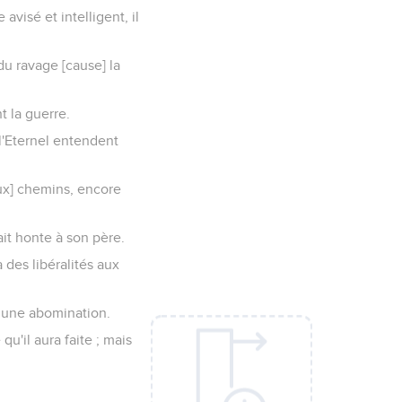
avisé et intelligent, il
du ravage [cause] la
t la guerre.
l'Eternel entendent
eux] chemins, encore
ait honte à son père.
 des libéralités aux
a une abomination.
u'il aura faite ; mais