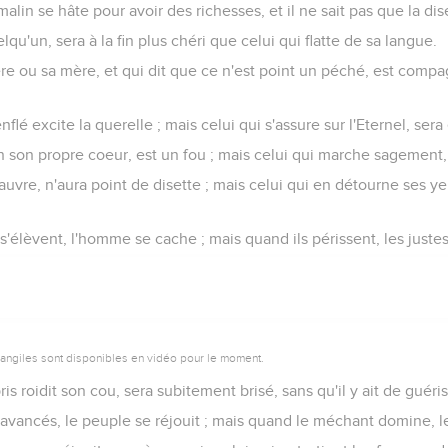
alin se hâte pour avoir des richesses, et il ne sait pas que la dise
qu'un, sera à la fin plus chéri que celui qui flatte de sa langue.
père ou sa mère, et qui dit que ce n'est point un péché, est com
nflé excite la querelle ; mais celui qui s'assure sur l'Eternel, sera
n son propre coeur, est un fou ; mais celui qui marche sagement, 
uvre, n'aura point de disette ; mais celui qui en détourne ses 
élèvent, l'homme se cache ; mais quand ils périssent, les justes
vangiles sont disponibles en vidéo pour le moment.
s roidit son cou, sera subitement brisé, sans qu'il y ait de guéri
 avancés, le peuple se réjouit ; mais quand le méchant domine, l