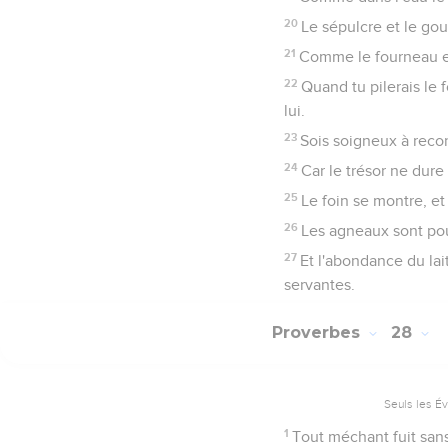
20
Le sépulcre et le gou
21
Comme le fourneau est
22
Quand tu pilerais le 
lui.
23
Sois soigneux à recon
24
Car le trésor ne dure
25
Le foin se montre, et
26
Les agneaux sont pour
27
Et l'abondance du lai
servantes.
Proverbes
28
Seuls les É
1
Tout méchant fuit sans