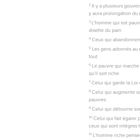
2
Il y a plusieurs gouve
y aura prolongation d
3
L'homme qui est pauvre
disette du pain.
4
Ceux qui abandonnent l
5
Les gens adonnés au m
tout.
6
Le pauvre qui marche 
qu'il soit riche.
7
Celui qui garde la Loi
8
Celui qui augmente son
pauvres.
9
Celui qui détourne so
10
Celui qui fait égarer
ceux qui sont intègres h
11
L'homme riche pense êt