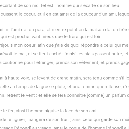
'écartant de son nid, tel est l'homme qui s'écarte de son lieu.
jouissent le coeur, et il en est ainsi de la douceur d'un ami, laque
mi, ni l'ami de ton père, et n'entre point en la maison de ton frèr
n qui est proche, vaut mieux que le frère qui est loin.
 réjouis mon coeur, afin que j'aie de quoi répondre à celui qui me
voit le mal, et se tient caché ; [mais] les niais passent outre, e
 cautionné pour l'étranger, prends son vêtement, et prends gage
mi à haute voix, se levant de grand matin, sera tenu comme s'il l
elle au temps de la grosse pluie, et une femme querelleuse, c'es
nir, retient le vent ; et elle se fera connaître [comme] un parfum 
 le fer, ainsi l'homme aiguise la face de son ami.
de le figuier, mangera de son fruit ; ainsi celui qui garde son ma
visage [répond] au visage, ainsi le coeur de l'homme [répond] à