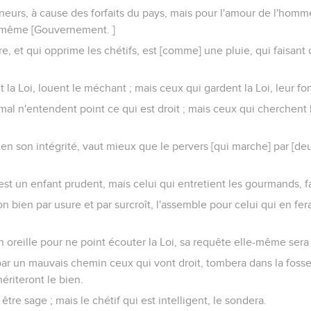
rneurs, à cause des forfaits du pays, mais pour l'amour de l'homme 
u même [Gouvernement. ]
, et qui opprime les chétifs, est [comme] une pluie, qui faisant 
a Loi, louent le méchant ; mais ceux qui gardent la Loi, leur fon
al n'entendent point ce qui est droit ; mais ceux qui cherchent 
en son intégrité, vaut mieux que le pervers [qui marche] par [d
 est un enfant prudent, mais celui qui entretient les gourmands, f
 bien par usure et par surcroît, l'assemble pour celui qui en fera
n oreille pour ne point écouter la Loi, sa requête elle-même ser
 par un mauvais chemin ceux qui vont droit, tombera dans la fosse q
ériteront le bien.
re sage ; mais le chétif qui est intelligent, le sondera.