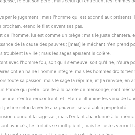
agesse, réjouit son père ; mais celui qui entretient les femmes 
ys par le jugement ; mais l'homme qui est adonné aux présents, l
 prochain, étend le filet devant ses pas.
ait de l'homme, lui est comme un piège ; mais le juste chantera, et
ssance de la cause des pauvres ; [mais] le méchant n'en prend p
oublent la ville ; mais les sages apaisent la colère.
t avec l'homme fou, soit qu'il s'émeuve, soit qu'il rie, n'aura p
res ont en haine l'homme intègre, mais les hommes droits tienn
s toute sa passion, mais le sage la réprime, et [la renvoie] en ar
'un Prince qui prête l'oreille à la parole de mensonge, sont mécha
usurier s'entre-rencontrent, et l'Eternel illumine les yeux de tou
it justice selon la vérité aux pauvres, sera établi à perpétuité.
ension donnent la sagesse ; mais l'enfant abandonné à lui-même 
t avancés, les forfaits se multiplient ; mais les justes verront l
 il te mettra en repos, et il donnera du plaisir à ton âme.