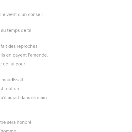
lle vient d'un conseil
e au temps de ta
 fait des reproches.
t ils en payent l'amende.
 de lui pour
e maudissait.
t tout un.
qu'il aurait dans sa main
ître sera honoré.
 l'homme.