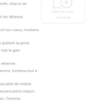
levés, chacun se
Ajouter une
Ajouter une
Ajouter une
Ajouter une
Ajouter une
Ajouter une
colonne
colonne
colonne
colonne
colonne
colonne
t les délaisse,
rcit son coeur, tombera
 quêtant sa proie.
hait le gain
 retienne.
hemins, tombera tout à
a accablé de misère.
meurera point impuni.
pain, l'homme