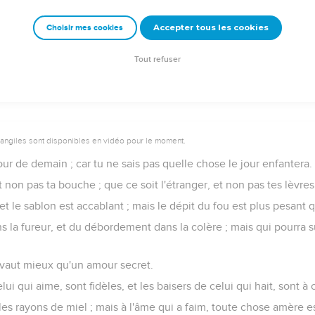
ui la cache comme dans un lieu secret, sera révélée dans l'assem
Accepter tous les cookies
Choisir mes cookies
sse, y tombera ; et la pierre retournera sur celui qui la roule.
celui qu'elle a abattu ; et la bouche qui flatte fait tomber.
Tout refuser
vangiles sont disponibles en vidéo pour le moment.
our de demain ; car tu ne sais pas quelle chose le jour enfantera.
t non pas ta bouche ; que ce soit l'étranger, et non pas tes lèvres
 et le sablon est accablant ; mais le dépit du fou est plus pesant 
ans la fureur, et du débordement dans la colère ; mais qui pourra s
 vaut mieux qu'un amour secret.
elui qui aime, sont fidèles, et les baisers de celui qui hait, sont à 
les rayons de miel ; mais à l'âme qui a faim, toute chose amère e