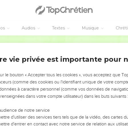
 plus sage que sept [autres] qui donnent de sages conseils.
s
éos
Audios
Textes
Musique
Chrét
se met en colère pour une dispute qui ne le touche en rien, est 
.
Martin
ait de l'insensé, et qui cependant jette des feux, des flèches, et
re vie privée est importante pour 
 trompé son ami, et qui après cela dit : Ne me jouais-je pas ?
de bois ; ainsi quand il n'y aura plus de semeurs de rapports, les 
sur le bouton « Accepter tous les cookies », vous acceptez que T
aire de la braise, et le bois pour faire du feu, et l'homme querell
traceurs (comme des cookies ou l'identifiant unique de votre compte 
s données à caractère personnel (comme vos données de navigatio
eur de rapports sont comme de ceux qui ne font pas semblant d'y
 renseignées dans votre compte utilisateur) dans les buts suivants 
edans du coeur.
et le coeur mauvais, sont [comme] de la litharge enduite sur un po
audience de notre service
trefait en ses lèvres, mais il cache la fraude au-dedans de soi.
ttre d'utiliser des services tiers tels que de la vidéo, des cartes
ttre d'entrer en contact avec notre service de relation aux utilisat
ieusement, ne le crois point ; car il y a sept abominations dans s