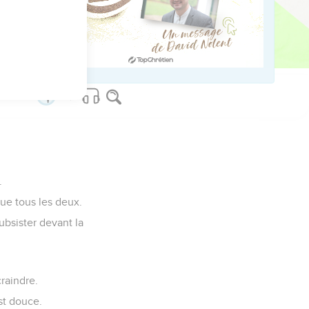
blée.
.
que tous les deux.
ubsister devant la
craindre.
st douce.