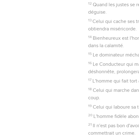
12
Quand les justes se r
déguise.
13
Celui qui cache ses tr
obtiendra miséricorde.
14
Bienheureux est l'ho
dans la calamité.
15
Le dominateur méchan
16
Le Conducteur qui man
déshonnête, prolongera
17
L'homme qui fait tort
18
Celui qui marche dans
coup.
19
Celui qui laboure sa t
20
L'homme fidèle abond
21
Il n'est pas bon d'av
commettrait un crime.