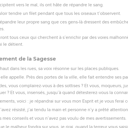
 à l’éducation que tu reçois de ton père et ne néglige pas l’instru
e une belle couronne sur ta tête et comme des colliers à ton cou
malfaisants veulent t’entraîner, ne leur cède pas.
iens avec nous, dressons une embuscade pour tuer quelqu’un, tendo
out vif comme le séjour des morts, il disparaîtra tout entier co
e sur un tas d’objets précieux, nous remplirons nos maisons de 
avec nous, nous ferons tous bourse commune. »
 pas en route avec ces gens-là, évite d’emprunter les mêmes che
cipitent vers le mal, ils ont hâte de répandre le sang.
uloir tendre un filet pendant que tous les oiseaux t’observent.
r répandre leur propre sang que ces gens-là dressent des embûch
es.
iront tous ceux qui cherchent à s’enrichir par des voies malhonn
i le détient.