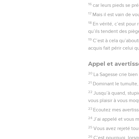
8
Mon fils, sois attentif
9
car elles seront comm
10
Mon fils, si des gens 
11
S’ils te disent : « V
piège à l’innocent :
12
nous l’engloutirons t
dans la tombe.
13
Nous ferons main bass
14
Tu en auras ta part 
15
Mon fils, ne te mets
16
car leurs pieds se pré
17
Mais il est vain de vo
18
En vérité, c’est pou
qu’ils tendent des pièg
19
C’est à cela qu’about
acquis fait périr celui qu