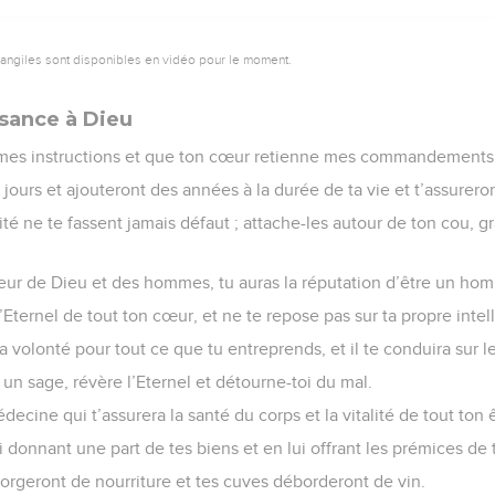
ort qui est sa demeure, et sa conduite mène au séjour des trépas
t chez elle n’en revient, aucun ne retrouve les chemins de la vi
nseils, tu marcheras dans la voie des hommes de bien et tu suivra
 habiteront le pays, et ceux qui sont intègres s’y maintiendront,
 seront extirpés, et les traîtres en seront arrachés.
Semeur Copyright © 1992, 1999 by Biblica, Inc.® Used by permission. All rights reserv
vangiles sont disponibles en vidéo pour le moment.
sance à Dieu
s mes instructions et que ton cœur retienne mes commandements