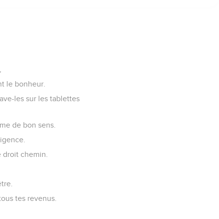
sés ;
e.
s les sentiers des
ed worldwide.
,