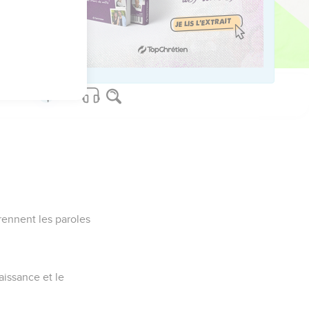
e qui instruit son fils
agesse, personnifiée
qui cherche à séduire
ch.5). Car l’homme n’a
 par l’Esprit (1.23),
 en lui, Jésus,
lui-même, par ses
rappel de celui de la
ved worldwide.