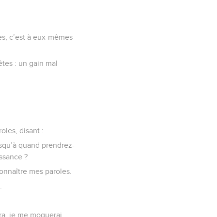
ction de ta mère,
.
ns, pour le plaisir, un
mme ceux qui descendent
butin.
mins qu’eux,
es, c’est à eux-mêmes
êtes : un gain mal