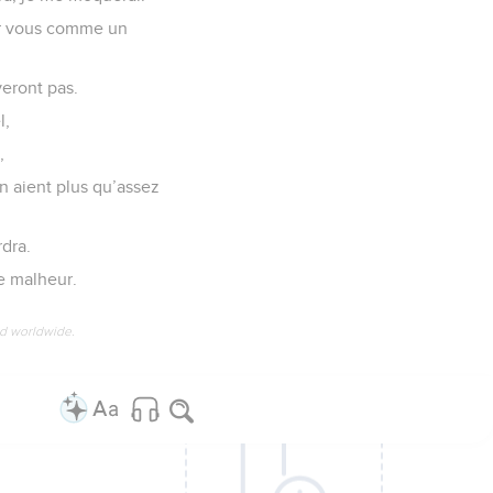
oles, disant :
usqu’à quand prendrez-
issance ?
connaître mes paroles.
.
ira, je me moquerai.
ur vous comme un
veront pas.
l,
,