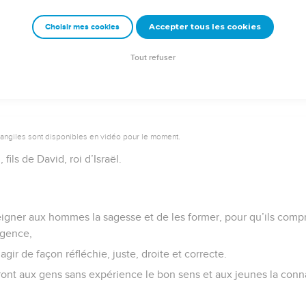
e (ch. 1 à 9), l’auteur livre son enseignement à la manière d’un pèr
Accepter tous les cookies
Choisir mes cookies
), car c’est ainsi que l’Eternel instruit ceux qu’il aime (3.12). A la S
 proclame le message de la vie (3.16,18,22) s’oppose la Folie (9.13) 
Tout refuser
ousser à pécher et dont l’exemple-type est la prostituée (2.15 ; 
ême : il lui faut la demander (2.3-4). C’est Dieu qui la donne (2.6),
sse comme de « pain » et de « vin » (9.5). Dans son appel à croire
Col 2.9 ; Pr 8.22-31), répétera cette invitation à se nourrir de 
ivre (ch.10 à 31) se termine par le portrait de la femme vaillante, 
emeur Copyright © 1992, 1999 by Biblica, Inc.® Used by permission. All rights reser