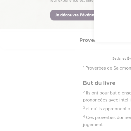
Dans la première parti
(1.10 ; 2.1 ; 4.1 ; etc.
(1.20 ; 8.1 ; 9.1), qui
les hommes pour les p
pas la sagesse en lui-m
pour qu’on s’en nourri
Sagesse même de Dieu (
paroles (Jn 6.53-63).
La seconde partie du l
Sagesse (31.10-31).
La Bible Du S
Proverbes
1