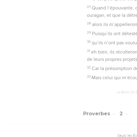
Appel et avertis
20
La Sagesse crie bien 
21
Dominant le tumulte, e
22
Jusqu’à quand, stupi
vous plaisir à vous moq
23
Ecoutez mes avertisse
24
J’ai appelé et vous m
25
Vous avez rejeté tou
26
C’est pourquoi, lorsq
27
Quand l’épouvante, 
ouragan, et que la détre
28
alors ils m’appellero
29
Puisqu’ils ont détest
30
qu’ils n’ont pas voul
31