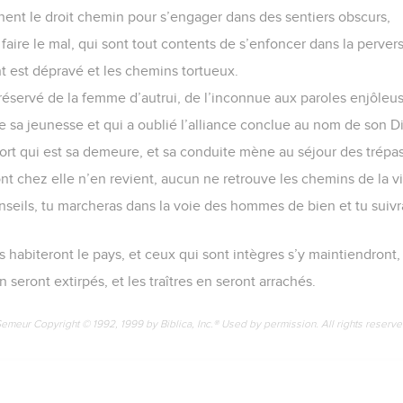
mme de l’argent, si tu creuses pour la trouver comme pour découv
e qu’est révérer l’Eternel, et tu apprendras à connaître Dieu.
 sagesse, et ce sont ses paroles qui procurent la connaissance et 
ux hommes droits. Comme un bouclier, il protège ceux qui mènent 
vent selon la droiture et font ce qui est juste. Il veille sur le c
iscerner ce qui est juste, droit et équitable, et à reconnaître tou
trera dans ton cœur et la connaissance fera tes délices.
uvegarde et l’intelligence veillera sur toi
 la mauvaise voie et des hommes qui tiennent des propos fourbe
ent le droit chemin pour s’engager dans des sentiers obscurs,
 faire le mal, qui sont tout contents de s’enfoncer dans la pervers
 est dépravé et les chemins tortueux.
préservé de la femme d’autrui, de l’inconnue aux paroles enjôleu
de sa jeunesse et qui a oublié l’alliance conclue au nom de son D