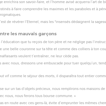
vangiles sont disponibles en vidéo pour le moment.
ils de David, roi d’Israël.
seigner aux hommes la sagesse et de les former, pour qu’ils comp
igence,
agir de façon réfléchie, juste, droite et correcte.
nt aux gens sans expérience le bon sens et aux jeunes la conna
ge enrichira son savoir-faire, et l’homme avisé acquerra l’art de 
stinés à faire comprendre les maximes et les paraboles et à pén
énigmatiques.
c’est de révérer l’Eternel, mais les *insensés dédaignent la sagess
ntre les mauvais garçons