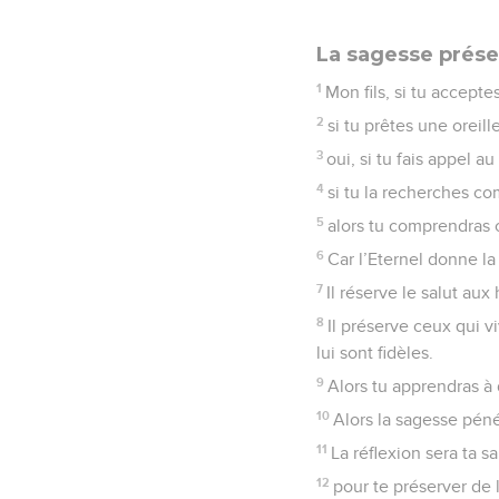
eh bien, ils récoltero
de leurs propres projets
32
Car la présomption de
33
Mais celui qui m’écout
La Bible Du 
Proverbes
2
Seuls les É
La sagesse prése
1
Mon fils, si tu accept
2
si tu prêtes une oreill
3
oui, si tu fais appel a