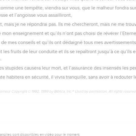
sement de la Sagesse
haut dans les rues, sa voix résonne sur les places publiques.
lle appelle. Près des portes de la ville, elle fait entendre ses par
des, vous complairez-vous à des sottises ? Et vous, moqueurs, j
uer ? Et vous, insensés, jusqu’à quand détesterez-vous la conna
ments, voici : je répandrai sur vous mon Esprit et je vous ferai 
’avez résisté, j’ai tendu la main et personne n’y a prêté attention
s mes conseils et vous n’avez pas voulu de mes avertissements.
ue le malheur fondra sur vous, je rirai, quand la terreur vous sais
comme une tempête, viendra sur vous, que le malheur fondra s
sse et l’angoisse vous assailliront,
nt, mais je ne répondrai pas. Ils me chercheront, mais ne me trou
é mon enseignement et qu’ils n’ont pas choisi de révérer l’Eterne
u de mes conseils et qu’ils ont dédaigné tous mes avertissements