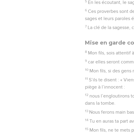
Seuls les É
1
Proverbes de Salomon, f
But du livre
2
Ils ont pour but d’en
prononcées avec intell
3
et qu’ils apprennent à 
4
Ces proverbes donnero
jugement.
5
En les écoutant, le sa
6
Ces proverbes sont de
sages et leurs paroles 
7
La clé de la sagesse, 
Mise en garde co