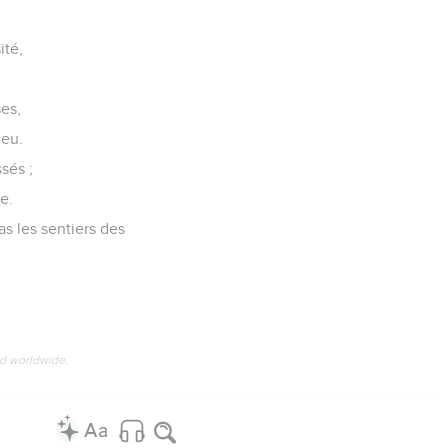
rir des trésors,
l’intelligence.
une vie irréprochable.
heminement de ceux qui
s les sentiers du bien.
s,
ité,
ses,
ieu.