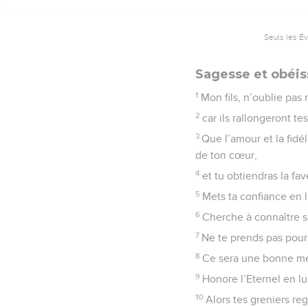
Elle sombre vers la m
19
aucun de ceux qui von
20
Si tu écoutes mes co
justes.
21
Car les hommes droits
22
mais les *méchants en
La Bible Du 
Proverbes
3
Seuls les É
Sagesse et obéis
1
Mon fils, n’oublie pa