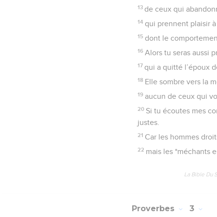
4
si tu la recherches co
5
alors tu comprendras c
6
Car l’Eternel donne la
7
Il réserve le salut a
8
Il préserve ceux qui vi
lui sont fidèles.
9
Alors tu apprendras à d
10
Alors la sagesse péné
11
La réflexion sera ta sa
12
pour te préserver de
13
de ceux qui abandonn
14
qui prennent plaisir à
15
dont le comportement
16
Alors tu seras aussi 
17
qui a quitté l’époux 
18