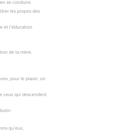
rennent les paroles
issance et le
bien se conduire.
étrer les propos des
e et l’éducation.