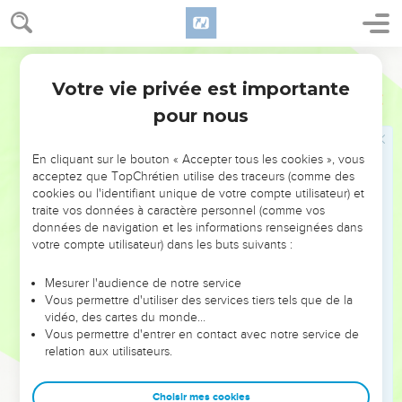
24
Parce que j'ai crié, et que vous avez refusé [d'ouïr] ; parce
que j'ai étendu ma main, et qu'il n'y a eu personne qui y prit
Martin
garde ;
Votre vie privée est importante
25
Proverbes
1
Et parce que vous avez rejeté tout mon conseil, et que
pour nous
vous n'avez point agréé que je vous reprisse ;
26
Aussi je me rirai de votre calamité, je me moquerai quand
En cliquant sur le bouton « Accepter tous les cookies », vous
votre effroi surviendra.
acceptez que TopChrétien utilise des traceurs (comme des
27
Quand votre effroi surviendra comme une ruine, et que
cookies ou l'identifiant unique de votre compte utilisateur) et
traite vos données à caractère personnel (comme vos
votre calamité viendra comme un tourbillon ; quand la
données de navigation et les informations renseignées dans
détresse et l'angoisse viendront sur vous ;
votre compte utilisateur) dans les buts suivants :
28
Alors on criera vers moi, mais je ne répondrai point ; on
me cherchera de grand matin, mais on ne me trouvera point.
Mesurer l'audience de notre service
Vous permettre d'utiliser des services tiers tels que de la
29
Parce qu'ils auront haï la science, et qu'ils n'auront point
vidéo, des cartes du monde…
choisi la crainte de l'Eternel.
Vous permettre d'entrer en contact avec notre service de
relation aux utilisateurs.
30
Ils n'ont point aimé mon conseil ; ils ont dédaigné toutes
mes répréhensions.
Choisir mes cookies
31