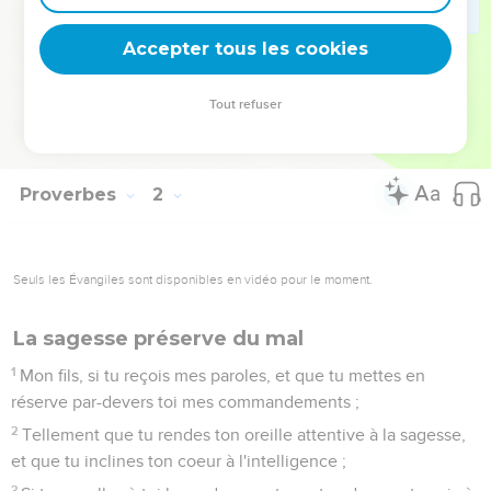
Qu'ils mangent donc le fruit de leur voie, et qu'ils se
rassasient de leurs conseils.
Accepter tous les cookies
32
Car l'aise des sots les tue, et la prospérité des fous les
perd.
Tout refuser
33
Mais celui qui m'écoutera, habitera en sûreté, et sera à son
aise sans être effrayé d'aucun mal.
Proverbes
2
Seuls les Évangiles sont disponibles en vidéo pour le moment.
La sagesse préserve du mal
1
Mon fils, si tu reçois mes paroles, et que tu mettes en
réserve par-devers toi mes commandements ;
2
Tellement que tu rendes ton oreille attentive à la sagesse,
et que tu inclines ton coeur à l'intelligence ;
3