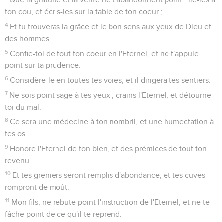
ton cou, et écris-les sur la table de ton coeur ;
4
Et tu trouveras la grâce et le bon sens aux yeux de Dieu et
des hommes.
5
Confie-toi de tout ton coeur en l'Eternel, et ne t'appuie
point sur ta prudence.
6
Considère-le en toutes tes voies, et il dirigera tes sentiers.
7
Ne sois point sage à tes yeux ; crains l'Eternel, et détourne-
toi du mal.
8
Ce sera une médecine à ton nombril, et une humectation à
tes os.
9
Honore l'Eternel de ton bien, et des prémices de tout ton
revenu.
10
Et tes greniers seront remplis d'abondance, et tes cuves
rompront de moût.
11
Mon fils, ne rebute point l'instruction de l'Eternel, et ne te
fâche point de ce qu'il te reprend.