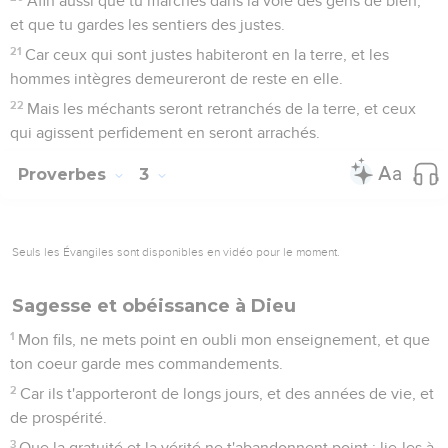
Afin aussi que tu marches dans la voie des gens de bien,
et que tu gardes les sentiers des justes.
21
Car ceux qui sont justes habiteront en la terre, et les
hommes intègres demeureront de reste en elle.
22
Mais les méchants seront retranchés de la terre, et ceux
qui agissent perfidement en seront arrachés.
Proverbes
3
Seuls les Évangiles sont disponibles en vidéo pour le moment.
Sagesse et obéissance à Dieu
1
Mon fils, ne mets point en oubli mon enseignement, et que
ton coeur garde mes commandements.
2
Car ils t'apporteront de longs jours, et des années de vie, et
de prospérité.
3
Que la gratuité et la vérité ne t'abandonnent point : lie-les à