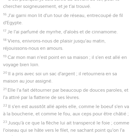
chercher soigneusement, et je t'ai trouvé.
16
J'ai garni mon lit d'un tour de réseau, entrecoupé de fil
d'Egypte.
17
Je l'ai parfumé de myrrhe, d'aloès et de cinnamome.
18
Viens, enivrons-nous de plaisir jusqu'au matin,
réjouissons-nous en amours.
19
Car mon mari n'est point en sa maison ; il s'en est allé en
voyage bien loin.
20
Il a pris avec soi un sac d'argent ; il retournera en sa
maison au jour assigné.
21
Elle l'a fait détourner par beaucoup de douces paroles, et
l'a attiré par la flatterie de ses lèvres.
22
Il s'en est aussitôt allé après elle, comme le boeuf s'en va
à la boucherie, et comme le fou, aux ceps pour être châtié ;
23
Jusqu'à ce que la flèche lui ait transpercé le foie ; comme
l'oiseau qui se hâte vers le filet, ne sachant point qu'on l'a