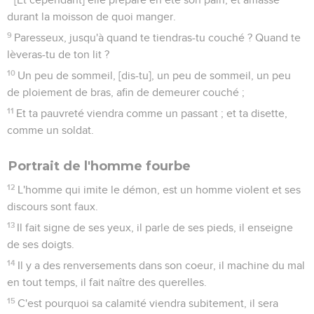
durant la moisson de quoi manger.
9
Paresseux, jusqu'à quand te tiendras-tu couché ? Quand te
lèveras-tu de ton lit ?
10
Un peu de sommeil, [dis-tu], un peu de sommeil, un peu
de ploiement de bras, afin de demeurer couché ;
11
Et ta pauvreté viendra comme un passant ; et ta disette,
comme un soldat.
Portrait de l'homme fourbe
12
L'homme qui imite le démon, est un homme violent et ses
discours sont faux.
13
Il fait signe de ses yeux, il parle de ses pieds, il enseigne
de ses doigts.
14
Il y a des renversements dans son coeur, il machine du mal
en tout temps, il fait naître des querelles.
15
C'est pourquoi sa calamité viendra subitement, il sera