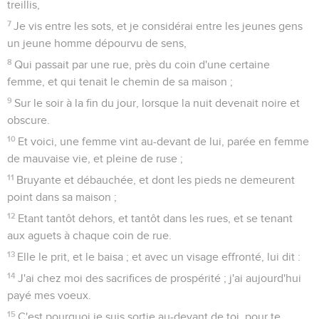
treillis,
7
Je vis entre les sots, et je considérai entre les jeunes gens
un jeune homme dépourvu de sens,
8
Qui passait par une rue, près du coin d'une certaine
femme, et qui tenait le chemin de sa maison ;
9
Sur le soir à la fin du jour, lorsque la nuit devenait noire et
obscure.
10
Et voici, une femme vint au-devant de lui, parée en femme
de mauvaise vie, et pleine de ruse ;
11
Bruyante et débauchée, et dont les pieds ne demeurent
point dans sa maison ;
12
Etant tantôt dehors, et tantôt dans les rues, et se tenant
aux aguets à chaque coin de rue.
13
Elle le prit, et le baisa ; et avec un visage effronté, lui dit :
14
J'ai chez moi des sacrifices de prospérité ; j'ai aujourd'hui
payé mes voeux.
15
C'est pourquoi je suis sortie au-devant de toi, pour te