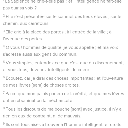
La Sapience ne crie-t-elle pas ? et l'Intelligence ne fait-elle
pas ouïr sa voix ?
2
Elle s'est présentée sur le sommet des lieux élevés ; sur le
chemin, aux carrefours.
3
Elle crie à la place des portes ; à l'entrée de la ville ; à
l'avenue des portes.
4
Ô vous ! hommes de qualité, je vous appelle ; et ma voix
s'adresse aussi aux gens du commun.
5
Vous simples, entendez ce que c'est que du discernement,
et vous tous, devenez intelligents de coeur.
6
Ecoutez, car je dirai des choses importantes : et l'ouverture
de mes lèvres [sera] de choses droites.
7
Parce que mon palais parlera de la vérité, et que mes lèvres
ont en abomination la méchanceté.
8
Tous les discours de ma bouche [sont] avec justice, il n'y a
rien en eux de contraint, ni de mauvais.
9
Ils sont tous aisés à trouver à l'homme intelligent, et droits