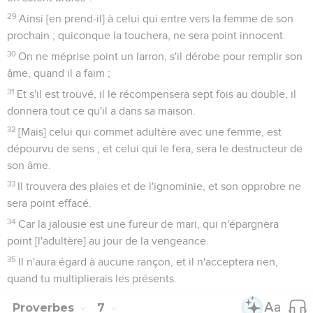
29
Ainsi [en prend-il] à celui qui entre vers la femme de son
prochain ; quiconque la touchera, ne sera point innocent.
30
On ne méprise point un larron, s'il dérobe pour remplir son
âme, quand il a faim ;
31
Et s'il est trouvé, il le récompensera sept fois au double, il
donnera tout ce qu'il a dans sa maison.
32
[Mais] celui qui commet adultère avec une femme, est
dépourvu de sens ; et celui qui le fera, sera le destructeur de
son âme.
33
Il trouvera des plaies et de l'ignominie, et son opprobre ne
sera point effacé.
34
Car la jalousie est une fureur de mari, qui n'épargnera
point [l'adultère] au jour de la vengeance.
35
Il n'aura égard à aucune rançon, et il n'acceptera rien,
quand tu multiplierais les présents.
Proverbes
7