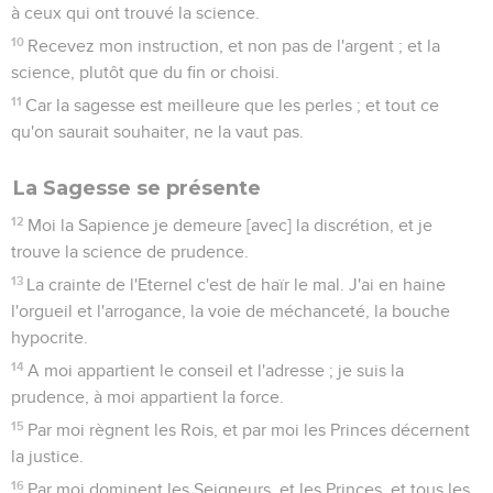
à ceux qui ont trouvé la science.
10
Recevez mon instruction, et non pas de l'argent ; et la
science, plutôt que du fin or choisi.
11
Car la sagesse est meilleure que les perles ; et tout ce
qu'on saurait souhaiter, ne la vaut pas.
La Sagesse se présente
12
Moi la Sapience je demeure [avec] la discrétion, et je
trouve la science de prudence.
13
La crainte de l'Eternel c'est de haïr le mal. J'ai en haine
l'orgueil et l'arrogance, la voie de méchanceté, la bouche
hypocrite.
14
A moi appartient le conseil et l'adresse ; je suis la
prudence, à moi appartient la force.
15
Par moi règnent les Rois, et par moi les Princes décernent
la justice.
16
Par moi dominent les Seigneurs, et les Princes, et tous les