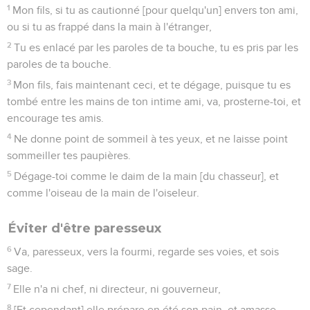
1
Mon fils, si tu as cautionné [pour quelqu'un] envers ton ami,
ou si tu as frappé dans la main à l'étranger,
2
Tu es enlacé par les paroles de ta bouche, tu es pris par les
paroles de ta bouche.
3
Mon fils, fais maintenant ceci, et te dégage, puisque tu es
tombé entre les mains de ton intime ami, va, prosterne-toi, et
encourage tes amis.
4
Ne donne point de sommeil à tes yeux, et ne laisse point
sommeiller tes paupières.
5
Dégage-toi comme le daim de la main [du chasseur], et
comme l'oiseau de la main de l'oiseleur.
Éviter d'être paresseux
6
Va, paresseux, vers la fourmi, regarde ses voies, et sois
sage.
7
Elle n'a ni chef, ni directeur, ni gouverneur,
8
[Et cependant] elle prépare en été son pain, et amasse