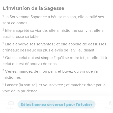
L'invitation de la Sagesse
1
La Souveraine Sapience a bâti sa maison, elle a taillé ses
sept colonnes.
2
Elle a apprêté sa viande, elle a mixtionné son vin ; elle a
aussi dressé sa table.
3
Elle a envoyé ses servantes ; et elle appelle de dessus les
créneaux des lieux les plus élevés de la ville, [disant] :
4
Qui est celui qui est simple ? qu'il se retire ici ; et elle dit à
celui qui est dépourvu de sens :
5
Venez, mangez de mon pain, et buvez du vin que j'ai
mixtionné.
6
Laissez [la sottise], et vous vivrez ; et marchez droit par la
voie de la prudence.
Le sage et l'orgueilleux
Contenus
Versions
Commentaires
Strong
Dictionnaire
7
Celui qui instruit le moqueur, en reçoit de l'ignominie ; et