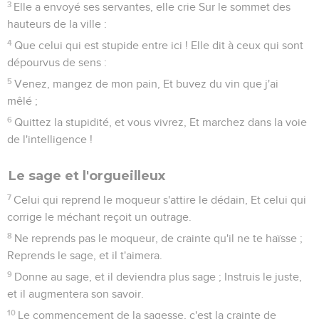
3
Elle a envoyé ses servantes, elle crie Sur le sommet des
hauteurs de la ville :
4
Que celui qui est stupide entre ici ! Elle dit à ceux qui sont
dépourvus de sens :
5
Venez, mangez de mon pain, Et buvez du vin que j'ai
mêlé ;
6
Quittez la stupidité, et vous vivrez, Et marchez dans la voie
de l'intelligence !
Le sage et l'orgueilleux
7
Celui qui reprend le moqueur s'attire le dédain, Et celui qui
corrige le méchant reçoit un outrage.
8
Ne reprends pas le moqueur, de crainte qu'il ne te haïsse ;
Reprends le sage, et il t'aimera.
9
Donne au sage, et il deviendra plus sage ; Instruis le juste,
et il augmentera son savoir.
10
Le commencement de la sagesse, c'est la crainte de