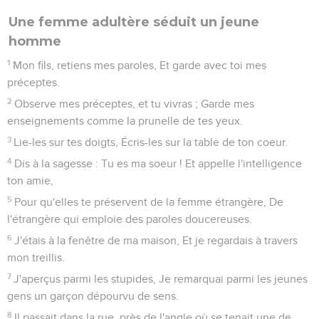
Une femme adultère séduit un jeune
homme
1
Mon fils, retiens mes paroles, Et garde avec toi mes
préceptes.
2
Observe mes préceptes, et tu vivras ; Garde mes
enseignements comme la prunelle de tes yeux.
3
Lie-les sur tes doigts, Écris-les sur la table de ton coeur.
4
Dis à la sagesse : Tu es ma soeur ! Et appelle l'intelligence
ton amie,
5
Pour qu'elles te préservent de la femme étrangère, De
l'étrangère qui emploie des paroles doucereuses.
6
J'étais à la fenêtre de ma maison, Et je regardais à travers
mon treillis.
7
J'aperçus parmi les stupides, Je remarquai parmi les jeunes
gens un garçon dépourvu de sens.
8
Il passait dans la rue, près de l'angle où se tenait une de