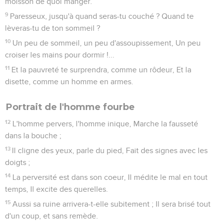
moisson de quoi manger.
9
Paresseux, jusqu'à quand seras-tu couché ? Quand te
lèveras-tu de ton sommeil ?
10
Un peu de sommeil, un peu d'assoupissement, Un peu
croiser les mains pour dormir !...
11
Et la pauvreté te surprendra, comme un rôdeur, Et la
disette, comme un homme en armes.
Portrait de l'homme fourbe
12
L'homme pervers, l'homme inique, Marche la fausseté
dans la bouche ;
13
Il cligne des yeux, parle du pied, Fait des signes avec les
doigts ;
14
La perversité est dans son coeur, Il médite le mal en tout
temps, Il excite des querelles.
15
Aussi sa ruine arrivera-t-elle subitement ; Il sera brisé tout
d'un coup, et sans remède.