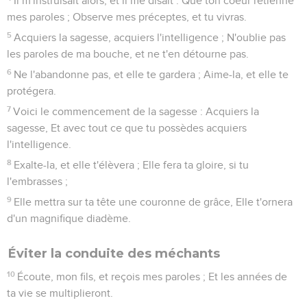
Il m'instruisait alors, et il me disait : Que ton coeur retienne
mes paroles ; Observe mes préceptes, et tu vivras.
5
Acquiers la sagesse, acquiers l'intelligence ; N'oublie pas
les paroles de ma bouche, et ne t'en détourne pas.
6
Ne l'abandonne pas, et elle te gardera ; Aime-la, et elle te
protégera.
7
Voici le commencement de la sagesse : Acquiers la
sagesse, Et avec tout ce que tu possèdes acquiers
l'intelligence.
8
Exalte-la, et elle t'élèvera ; Elle fera ta gloire, si tu
l'embrasses ;
9
Elle mettra sur ta tête une couronne de grâce, Elle t'ornera
d'un magnifique diadème.
Éviter la conduite des méchants
10
Écoute, mon fils, et reçois mes paroles ; Et les années de
ta vie se multiplieront.