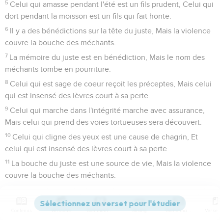
5
Celui qui amasse pendant l'été est un fils prudent, Celui qui
dort pendant la moisson est un fils qui fait honte.
6
Il y a des bénédictions sur la tête du juste, Mais la violence
couvre la bouche des méchants.
7
La mémoire du juste est en bénédiction, Mais le nom des
méchants tombe en pourriture.
8
Celui qui est sage de coeur reçoit les préceptes, Mais celui
qui est insensé des lèvres court à sa perte.
9
Celui qui marche dans l'intégrité marche avec assurance,
Mais celui qui prend des voies tortueuses sera découvert.
10
Celui qui cligne des yeux est une cause de chagrin, Et
celui qui est insensé des lèvres court à sa perte.
11
La bouche du juste est une source de vie, Mais la violence
couvre la bouche des méchants.
12
La haine excite des querelles, Mais l'amour couvre toutes
les fautes.
Contenus
Versions
Commentaires
Strong
Dictionnaire
13
Sur les lèvres de l'homme intelligent se trouve la sagesse,