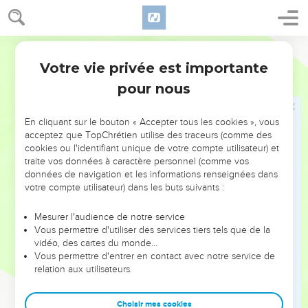
12
Pour te délivrer de la voie du mal, De l'homme qui tient
des discours pervers,
Segond 1910
13
De ceux qui abandonnent les sentiers de la droiture Afin
Votre vie privée est importante
de marcher dans des chemins ténébreux,
Proverbes
2
pour nous
14
Qui trouvent de la jouissance à faire le mal, Qui mettent
leur plaisir dans la perversité,
En cliquant sur le bouton « Accepter tous les cookies », vous
15
Qui suivent des sentiers détournés, Et qui prennent des
acceptez que TopChrétien utilise des traceurs (comme des
routes tortueuses ;
cookies ou l'identifiant unique de votre compte utilisateur) et
16
traite vos données à caractère personnel (comme vos
Pour te délivrer de la femme étrangère, De l'étrangère qui
données de navigation et les informations renseignées dans
emploie des paroles doucereuses,
votre compte utilisateur) dans les buts suivants :
17
Qui abandonne l'ami de sa jeunesse, Et qui oublie
l'alliance de son Dieu ;
Mesurer l'audience de notre service
Vous permettre d'utiliser des services tiers tels que de la
18
Car sa maison penche vers la mort, Et sa route mène chez
vidéo, des cartes du monde…
les morts :
Vous permettre d'entrer en contact avec notre service de
relation aux utilisateurs.
19
Aucun de ceux qui vont à elle ne revient, Et ne retrouve
les sentiers de la vie.
Choisir mes cookies
20