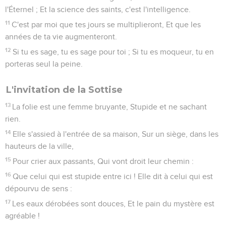
l'Éternel ; Et la science des saints, c'est l'intelligence.
11
C'est par moi que tes jours se multiplieront, Et que les
années de ta vie augmenteront.
12
Si tu es sage, tu es sage pour toi ; Si tu es moqueur, tu en
porteras seul la peine.
L'invitation de la Sottise
13
La folie est une femme bruyante, Stupide et ne sachant
rien.
14
Elle s'assied à l'entrée de sa maison, Sur un siège, dans les
hauteurs de la ville,
15
Pour crier aux passants, Qui vont droit leur chemin :
16
Que celui qui est stupide entre ici ! Elle dit à celui qui est
dépourvu de sens :
17
Les eaux dérobées sont douces, Et le pain du mystère est
agréable !