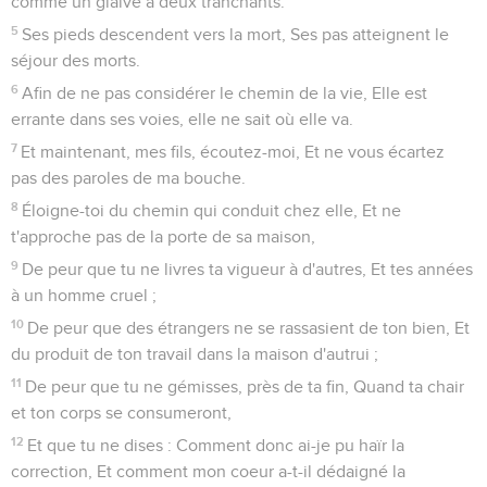
comme un glaive à deux tranchants.
5
Ses pieds descendent vers la mort, Ses pas atteignent le
séjour des morts.
6
Afin de ne pas considérer le chemin de la vie, Elle est
errante dans ses voies, elle ne sait où elle va.
7
Et maintenant, mes fils, écoutez-moi, Et ne vous écartez
pas des paroles de ma bouche.
8
Éloigne-toi du chemin qui conduit chez elle, Et ne
t'approche pas de la porte de sa maison,
9
De peur que tu ne livres ta vigueur à d'autres, Et tes années
à un homme cruel ;
10
De peur que des étrangers ne se rassasient de ton bien, Et
du produit de ton travail dans la maison d'autrui ;
11
De peur que tu ne gémisses, près de ta fin, Quand ta chair
et ton corps se consumeront,
12
Et que tu ne dises : Comment donc ai-je pu haïr la
correction, Et comment mon coeur a-t-il dédaigné la