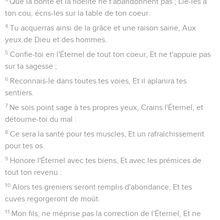
Que la bonté et la fidélité ne t'abandonnent pas ; Lie-les à
ton cou, écris-les sur la table de ton coeur.
4
Tu acquerras ainsi de la grâce et une raison saine, Aux
yeux de Dieu et des hommes.
5
Confie-toi en l'Éternel de tout ton coeur, Et ne t'appuie pas
sur ta sagesse ;
6
Reconnais-le dans toutes tes voies, Et il aplanira tes
sentiers.
7
Ne sois point sage à tes propres yeux, Crains l'Éternel, et
détourne-toi du mal :
8
Ce sera la santé pour tes muscles, Et un rafraîchissement
pour tes os.
9
Honore l'Éternel avec tes biens, Et avec les prémices de
tout ton revenu :
10
Alors tes greniers seront remplis d'abondance, Et tes
cuves regorgeront de moût.
11
Mon fils, ne méprise pas la correction de l'Éternel, Et ne