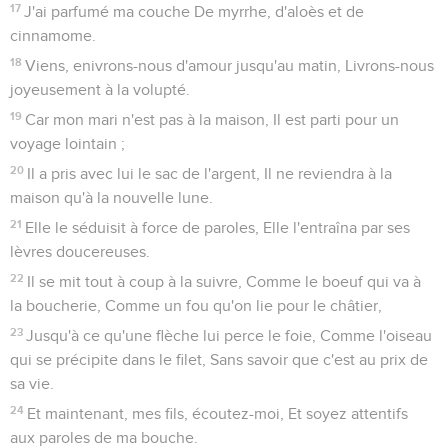
17
J'ai parfumé ma couche De myrrhe, d'aloès et de
cinnamome.
18
Viens, enivrons-nous d'amour jusqu'au matin, Livrons-nous
joyeusement à la volupté.
19
Car mon mari n'est pas à la maison, Il est parti pour un
voyage lointain ;
20
Il a pris avec lui le sac de l'argent, Il ne reviendra à la
maison qu'à la nouvelle lune.
21
Elle le séduisit à force de paroles, Elle l'entraîna par ses
lèvres doucereuses.
22
Il se mit tout à coup à la suivre, Comme le boeuf qui va à
la boucherie, Comme un fou qu'on lie pour le châtier,
23
Jusqu'à ce qu'une flèche lui perce le foie, Comme l'oiseau
qui se précipite dans le filet, Sans savoir que c'est au prix de
sa vie.
24
Et maintenant, mes fils, écoutez-moi, Et soyez attentifs
aux paroles de ma bouche.