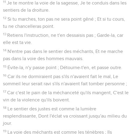
11
Je te montre la voie de la sagesse, Je te conduis dans les
sentiers de la droiture.
12
Si tu marches, ton pas ne sera point gêné ; Et si tu cours,
tu ne chancelleras point.
13
Retiens l'instruction, ne t'en dessaisis pas ; Garde-la, car
elle est ta vie.
14
N'entre pas dans le sentier des méchants, Et ne marche
pas dans la voie des hommes mauvais.
15
Évite-la, n'y passe point ; Détourne-t'en, et passe outre.
16
Car ils ne dormiraient pas s'ils n'avaient fait le mal, Le
sommeil leur serait ravi s'ils n'avaient fait tomber personne ;
17
Car c'est le pain de la méchanceté qu'ils mangent, C'est le
vin de la violence qu'ils boivent.
18
Le sentier des justes est comme la lumière
resplendissante, Dont l'éclat va croissant jusqu'au milieu du
jour.
19
La voie des méchants est comme les ténèbres ; Ils