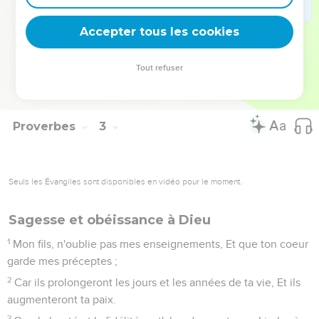
Tu marcheras ainsi dans la voie des gens de bien, Tu
garderas les sentiers des justes.
Accepter tous les cookies
21
Car les hommes droits habiteront le pays, Les hommes
intègres y resteront ;
Tout refuser
22
Mais les méchants seront retranchés du pays, Les infidèles
en seront arrachés.
Proverbes
3
Seuls les Évangiles sont disponibles en vidéo pour le moment.
Sagesse et obéissance à Dieu
1
Mon fils, n'oublie pas mes enseignements, Et que ton coeur
garde mes préceptes ;
2
Car ils prolongeront les jours et les années de ta vie, Et ils
augmenteront ta paix.
3