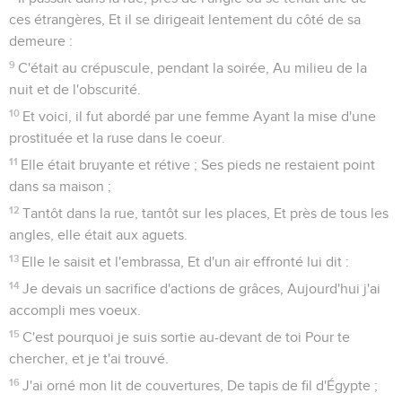
ces étrangères, Et il se dirigeait lentement du côté de sa
demeure :
9
C'était au crépuscule, pendant la soirée, Au milieu de la
nuit et de l'obscurité.
10
Et voici, il fut abordé par une femme Ayant la mise d'une
prostituée et la ruse dans le coeur.
11
Elle était bruyante et rétive ; Ses pieds ne restaient point
dans sa maison ;
12
Tantôt dans la rue, tantôt sur les places, Et près de tous les
angles, elle était aux aguets.
13
Elle le saisit et l'embrassa, Et d'un air effronté lui dit :
14
Je devais un sacrifice d'actions de grâces, Aujourd'hui j'ai
accompli mes voeux.
15
C'est pourquoi je suis sortie au-devant de toi Pour te
chercher, et je t'ai trouvé.
16
J'ai orné mon lit de couvertures, De tapis de fil d'Égypte ;