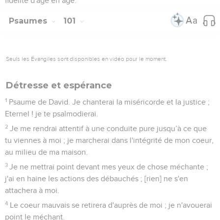
fidélité d'âge en âge.
Psaumes
101
Seuls les Évangiles sont disponibles en vidéo pour le moment.
Détresse et espérance
1
Psaume de David. Je chanterai la miséricorde et la justice ;
Eternel ! je te psalmodierai.
2
Je me rendrai attentif à une conduite pure jusqu’à ce que
tu viennes à moi ; je marcherai dans l'intégrité de mon coeur,
au milieu de ma maison.
3
Je ne mettrai point devant mes yeux de chose méchante ;
j'ai en haine les actions des débauchés ; [rien] ne s'en
attachera à moi.
4
Le coeur mauvais se retirera d'auprès de moi ; je n'avouerai
point le méchant.