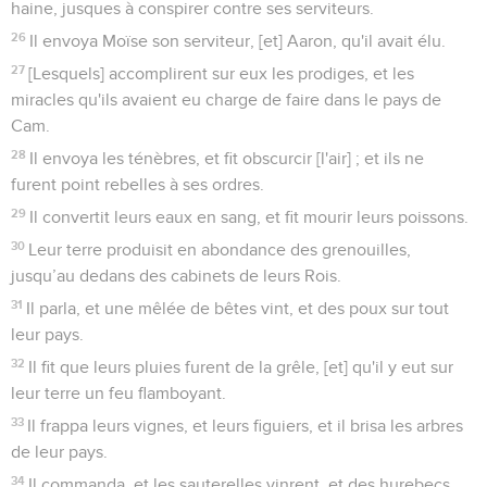
haine, jusques à conspirer contre ses serviteurs.
26
Il envoya Moïse son serviteur, [et] Aaron, qu'il avait élu.
27
[Lesquels] accomplirent sur eux les prodiges, et les
miracles qu'ils avaient eu charge de faire dans le pays de
Cam.
28
Il envoya les ténèbres, et fit obscurcir [l'air] ; et ils ne
furent point rebelles à ses ordres.
29
Il convertit leurs eaux en sang, et fit mourir leurs poissons.
30
Leur terre produisit en abondance des grenouilles,
jusqu’au dedans des cabinets de leurs Rois.
31
Il parla, et une mêlée de bêtes vint, et des poux sur tout
leur pays.
32
Il fit que leurs pluies furent de la grêle, [et] qu'il y eut sur
leur terre un feu flamboyant.
33
Il frappa leurs vignes, et leurs figuiers, et il brisa les arbres
de leur pays.
34
Il commanda, et les sauterelles vinrent, et des hurebecs