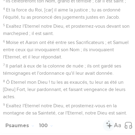
Ils célébreront ton Nom, grand et terrible ; car il est saint ;
4
Et la force du Roi, [car] il aime la justice ; tu as ordonné
l'équité, tu as prononcé des jugements justes en Jacob.
5
Exaltez l'Eternel notre Dieu, et prosternez-vous devant son
marchepied ; il est saint.
6
Moïse et Aaron ont été entre ses Sacrificateurs ; et Samuel
entre ceux qui invoquaient son Nom ; ils invoquaient
l'Eternel, et il leur répondait.
7
Il parlait à eux de la colonne de nuée ; ils ont gardé ses
témoignages et l'ordonnance qu'il leur avait donnée.
8
Ô Eternel mon Dieu ! tu les as exaucés, tu leur as été un
[Dieu] Fort, leur pardonnant, et faisant vengeance de leurs
actes.
9
Exaltez l'Eternel notre Dieu, et prosternez-vous en la
montagne de sa Sainteté, car l'Eternel, notre Dieu est saint.
Psaumes
100