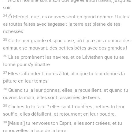
Alors l'homme sort à son ouvrage et à son travail, jusqu’au
soir.
24
Ô Eternel, que tes oeuvres sont en grand nombre ! tu les
as toutes faites avec sagesse ; la terre est pleine de tes
richesses.
25
Cette mer grande et spacieuse, où il y a sans nombre des
animaux se mouvant, des petites bêtes avec des grandes !
26
Là se promènent les navires, et ce Léviathan que tu as
formé pour s'y ébattre.
27
Elles s'attendent toutes à toi, afin que tu leur donnes la
pâture en leur temps.
28
Quand tu la leur donnes, elles la recueillent, et quand tu
ouvres ta main, elles sont rassasiées de biens.
29
Caches-tu ta face ? elles sont troublées ; retires-tu leur
souffle, elles défaillent, et retournent en leur poudre.
30
[Mais si] tu renvoies ton Esprit, elles sont créées, et tu
renouvelles la face de la terre.