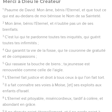
Merci à Dieu le Créateur
1
Psaume de David. Mon âme, bénis l'Eternel, et que tout ce
qui est au-dedans de moi bénisse le Nom de sa Sainteté.
2
Mon âme, bénis l'Eternel, et n'oublie pas un de ses
bienfaits.
3
C'est lui qui te pardonne toutes tes iniquités, qui guérit
toutes tes infirmités ;
4
Qui garantit ta vie de la fosse, qui te couronne de gratuité
et de compassions ;
5
Qui rassasie ta bouche de biens ; ta jeunesse est
renouvelée comme celle de l'aigle.
6
L'Eternel fait justice et droit à tous ceux à qui l'on fait tort.
7
Il a fait connaître ses voies à Moïse, [et] ses exploits aux
enfants d'Israël.
8
L'Eternel est pitoyable, miséricordieux, tardif à colère, et
abondant en grâce.
9
Il ne dispute point éternellement, et il ne garde point à