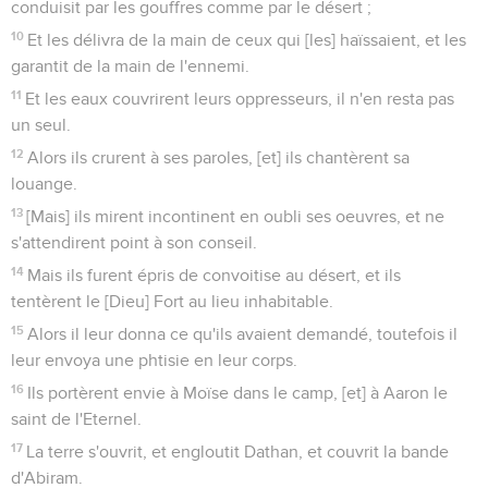
conduisit par les gouffres comme par le désert ;
10
Et les délivra de la main de ceux qui [les] haïssaient, et les
garantit de la main de l'ennemi.
11
Et les eaux couvrirent leurs oppresseurs, il n'en resta pas
un seul.
12
Alors ils crurent à ses paroles, [et] ils chantèrent sa
louange.
13
[Mais] ils mirent incontinent en oubli ses oeuvres, et ne
s'attendirent point à son conseil.
14
Mais ils furent épris de convoitise au désert, et ils
tentèrent le [Dieu] Fort au lieu inhabitable.
15
Alors il leur donna ce qu'ils avaient demandé, toutefois il
leur envoya une phtisie en leur corps.
16
Ils portèrent envie à Moïse dans le camp, [et] à Aaron le
saint de l'Eternel.
17
La terre s'ouvrit, et engloutit Dathan, et couvrit la bande
d'Abiram.