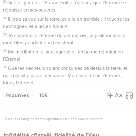
31
Que la gloire de l'Eternel soit à toujours, que l'Eternel se
réjouisse en ses oeuvres !
32
Il jette sa vue sur la terre, et elle en tremble ; il touche les
montagnes, et elles en fument.
33
Je chanterai à l'Eternel durant ma vie ; je psalmodierai à
mon Dieu pendant que j'existerai.
34
Ma méditation lui sera agréable ; [et] je me réjouirai en
l'Eternel.
35
Que les pécheurs soient consumés de dessus la terre, et
qu'il n'y ait plus de méchants ! Mon âme, bénis l'Eternel ;
louez l'Eternel.
Psaumes
105
Seuls les Évangiles sont disponibles en vidéo pour le moment.
Infidélité d'Israël, fidélité de Dieu