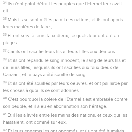
34
Ils n'ont point détruit les peuples que l'Eternel leur avait
dit ;
35
Mais ils se sont mêlés parmi ces nations, et ils ont appris
leurs manières de faire ;
36
Et ont servi à leurs faux dieux, lesquels leur ont été en
pièges.
37
Car ils ont sacrifié leurs fils et leurs filles aux démons.
38
Et ils ont répandu le sang innocent, le sang de leurs fils et
de leurs filles, lesquels ils ont sacrifiés aux faux dieux de
Canaan ; et le pays a été souillé de sang.
39
Et ils ont été souillés par leurs oeuvres, et ont paillardé par
les choses à quoi ils se sont adonnés.
40
C'est pourquoi la colère de l'Eternel s'est embrasée contre
son peuple, et il a eu en abomination son héritage.
41
Et il les a livrés entre les mains des nations, et ceux qui les
haïssaient, ont dominé sur eux.
42
Et leurs ennemis les ont opprimés, et ils ont été humiliés