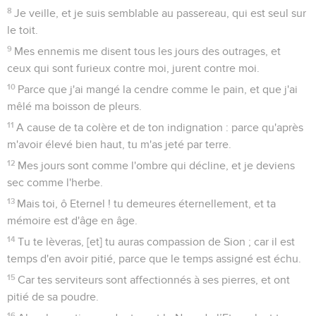
8
Je veille, et je suis semblable au passereau, qui est seul sur
le toit.
9
Mes ennemis me disent tous les jours des outrages, et
ceux qui sont furieux contre moi, jurent contre moi.
10
Parce que j'ai mangé la cendre comme le pain, et que j'ai
mêlé ma boisson de pleurs.
11
A cause de ta colère et de ton indignation : parce qu'après
m'avoir élevé bien haut, tu m'as jeté par terre.
12
Mes jours sont comme l'ombre qui décline, et je deviens
sec comme l'herbe.
13
Mais toi, ô Eternel ! tu demeures éternellement, et ta
mémoire est d'âge en âge.
14
Tu te lèveras, [et] tu auras compassion de Sion ; car il est
temps d'en avoir pitié, parce que le temps assigné est échu.
15
Car tes serviteurs sont affectionnés à ses pierres, et ont
pitié de sa poudre.
16