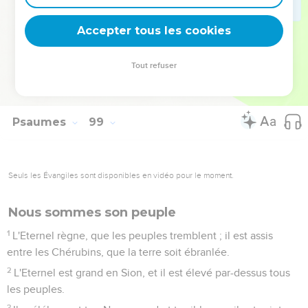
terre et ceux qui y habitent [fassent éclater leurs cris].
8
Que les fleuves frappent des mains, et que les montagnes
Accepter tous les cookies
chantent de joie,
9
Au-devant de l'Eternel ; car il vient pour juger la terre ; il
Tout refuser
jugera en justice le monde habitable, et les peuples en
équité.
Psaumes
99
Seuls les Évangiles sont disponibles en vidéo pour le moment.
Nous sommes son peuple
1
L'Eternel règne, que les peuples tremblent ; il est assis
entre les Chérubins, que la terre soit ébranlée.
2
L'Eternel est grand en Sion, et il est élevé par-dessus tous
les peuples.
3