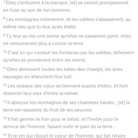
7
Elles s'enfuirent à ta menace, [et] se mirent promptement
en fuite au son de ton tonnerre.
8
Les montagnes s'élevèrent, et les vallées s'abaissèrent, au
même lieu que tu leur avais établi.
9
Tu leur as mis une borne qu'elles ne passeront point, elles
ne retourneront plus à couvrir la terre.
10
C'est lui qui conduit les fontaines par les vallées, tellement
qu'elles se promènent entre les monts.
11
Elles abreuvent toutes les bêtes des champs, les ânes
sauvages en étanchent leur soif.
12
Les oiseaux des cieux se tiennent auprès d'elles, et font
résonner leur voix d'entre la ramée.
13
Il abreuve les montagnes de ses chambres hautes ; [et] la
terre est rassasiée du fruit de tes oeuvres.
14
Il fait germer le foin pour le bétail, et l'herbe pour le
service de l'homme, faisant sortir le pain de la terre ;
15
Et le vin qui réjouit le coeur de l'homme, qui fait reluire