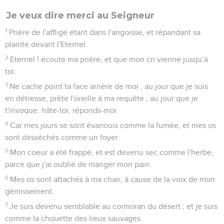
Je veux dire merci au Seigneur
1
Prière de l'affligé étant dans l'angoisse, et répandant sa
plainte devant l'Eternel.
2
Eternel ! écoute ma prière, et que mon cri vienne jusqu’à
toi.
3
Ne cache point ta face arrière de moi ; au jour que je suis
en détresse, prête l'oreille à ma requête ; au jour que je
t'invoque, hâte-toi, réponds-moi.
4
Car mes jours se sont évanouis comme la fumée, et mes os
sont desséchés comme un foyer.
5
Mon coeur a été frappé, et est devenu sec comme l'herbe,
parce que j'ai oublié de manger mon pain.
6
Mes os sont attachés à ma chair, à cause de la voix de mon
gémissement.
7
Je suis devenu semblable au cormoran du désert ; et je suis
comme la chouette des lieux sauvages.