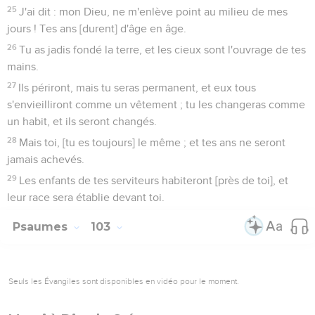
25
J'ai dit : mon Dieu, ne m'enlève point au milieu de mes
jours ! Tes ans [durent] d'âge en âge.
26
Tu as jadis fondé la terre, et les cieux sont l'ouvrage de tes
mains.
27
Ils périront, mais tu seras permanent, et eux tous
s'envieilliront comme un vêtement ; tu les changeras comme
un habit, et ils seront changés.
28
Mais toi, [tu es toujours] le même ; et tes ans ne seront
jamais achevés.
29
Les enfants de tes serviteurs habiteront [près de toi], et
leur race sera établie devant toi.
Psaumes
103
Seuls les Évangiles sont disponibles en vidéo pour le moment.