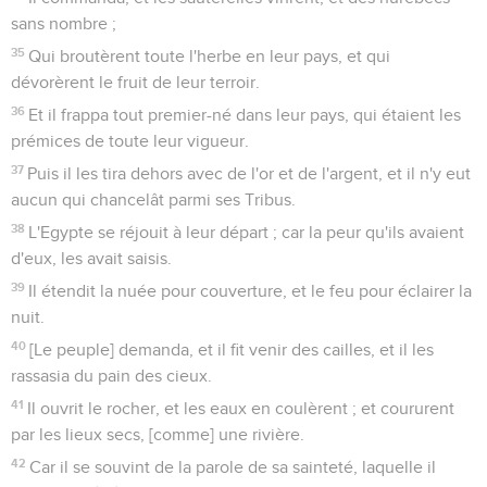
sans nombre ;
35
Qui broutèrent toute l'herbe en leur pays, et qui
dévorèrent le fruit de leur terroir.
36
Et il frappa tout premier-né dans leur pays, qui étaient les
prémices de toute leur vigueur.
37
Puis il les tira dehors avec de l'or et de l'argent, et il n'y eut
aucun qui chancelât parmi ses Tribus.
38
L'Egypte se réjouit à leur départ ; car la peur qu'ils avaient
d'eux, les avait saisis.
39
Il étendit la nuée pour couverture, et le feu pour éclairer la
nuit.
40
[Le peuple] demanda, et il fit venir des cailles, et il les
rassasia du pain des cieux.
41
Il ouvrit le rocher, et les eaux en coulèrent ; et coururent
par les lieux secs, [comme] une rivière.
42
Car il se souvint de la parole de sa sainteté, laquelle il