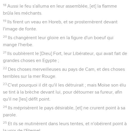
18
Aussi le feu s'alluma en leur assemblée, [et] la flamme
brûla les méchants.
19
Ils firent un veau en Horeb, et se prosternèrent devant
l'image de fonte.
20
Ils changèrent leur gloire en la figure d'un boeuf qui
mange l'herbe.
21
Ils oublièrent le [Dieu] Fort, leur Libérateur, qui avait fait de
grandes choses en Egypte ;
22
Des choses merveilleuses au pays de Cam, et des choses
terribles sur la mer Rouge.
23
C'est pourquoi il dit qu'il les détruirait ; mais Moïse son élu
se tint à la brèche devant lui, pour détourner sa fureur, afin
qu'il ne [les] défît point.
24
Ils méprisèrent le pays désirable, [et] ne crurent point à sa
parole.
25
Et ils se mutinèrent dans leurs tentes, et n'obéirent point à
la voix de l'Eternel.