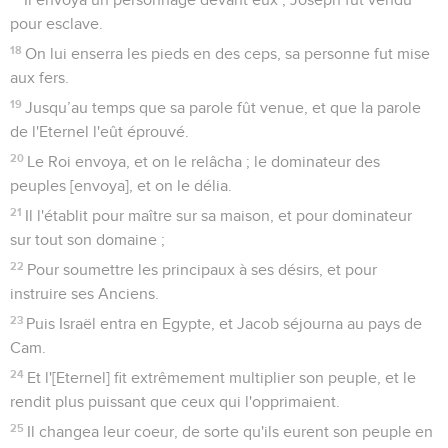
pour esclave.
18
On lui enserra les pieds en des ceps, sa personne fut mise
aux fers.
19
Jusqu’au temps que sa parole fût venue, et que la parole
de l'Eternel l'eût éprouvé.
20
Le Roi envoya, et on le relâcha ; le dominateur des
peuples [envoya], et on le délia.
21
Il l'établit pour maître sur sa maison, et pour dominateur
sur tout son domaine ;
22
Pour soumettre les principaux à ses désirs, et pour
instruire ses Anciens.
23
Puis Israël entra en Egypte, et Jacob séjourna au pays de
Cam.
24
Et l'[Eternel] fit extrêmement multiplier son peuple, et le
rendit plus puissant que ceux qui l'opprimaient.
25
Il changea leur coeur, de sorte qu'ils eurent son peuple en