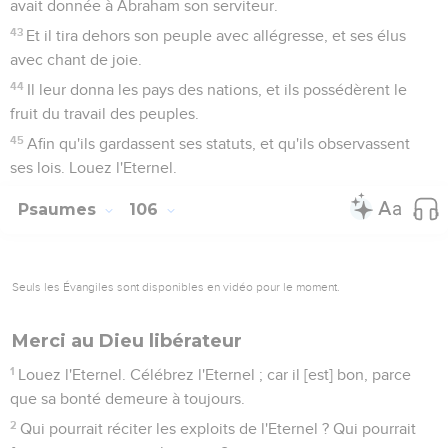
avait donnée à Abraham son serviteur.
43
Et il tira dehors son peuple avec allégresse, et ses élus
avec chant de joie.
44
Il leur donna les pays des nations, et ils possédèrent le
fruit du travail des peuples.
45
Afin qu'ils gardassent ses statuts, et qu'ils observassent
ses lois. Louez l'Eternel.
Psaumes
106
Seuls les Évangiles sont disponibles en vidéo pour le moment.
Merci au Dieu libérateur
1
Louez l'Eternel. Célébrez l'Eternel ; car il [est] bon, parce
que sa bonté demeure à toujours.
2
Qui pourrait réciter les exploits de l'Eternel ? Qui pourrait