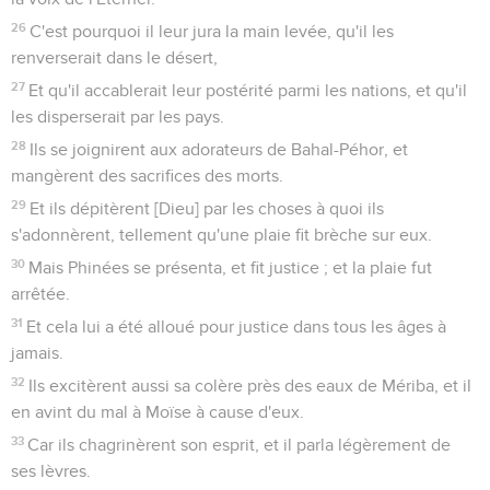
26
C'est pourquoi il leur jura la main levée, qu'il les
renverserait dans le désert,
27
Et qu'il accablerait leur postérité parmi les nations, et qu'il
les disperserait par les pays.
28
Ils se joignirent aux adorateurs de Bahal-Péhor, et
mangèrent des sacrifices des morts.
29
Et ils dépitèrent [Dieu] par les choses à quoi ils
s'adonnèrent, tellement qu'une plaie fit brèche sur eux.
30
Mais Phinées se présenta, et fit justice ; et la plaie fut
arrêtée.
31
Et cela lui a été alloué pour justice dans tous les âges à
jamais.
32
Ils excitèrent aussi sa colère près des eaux de Mériba, et il
en avint du mal à Moïse à cause d'eux.
33
Car ils chagrinèrent son esprit, et il parla légèrement de
ses lèvres.