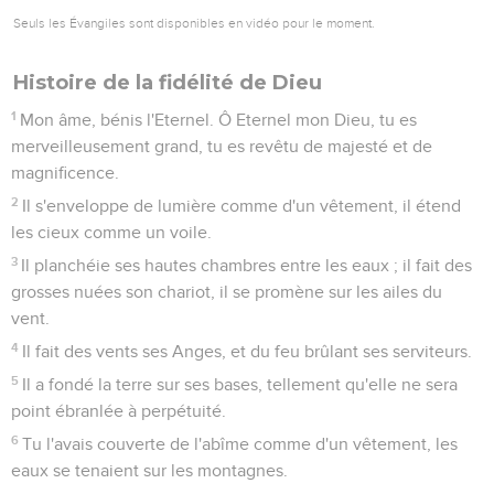
Seuls les Évangiles sont disponibles en vidéo pour le moment.
Histoire de la fidélité de Dieu
1
Mon âme, bénis l'Eternel. Ô Eternel mon Dieu, tu es
merveilleusement grand, tu es revêtu de majesté et de
magnificence.
2
Il s'enveloppe de lumière comme d'un vêtement, il étend
les cieux comme un voile.
3
Il planchéie ses hautes chambres entre les eaux ; il fait des
grosses nuées son chariot, il se promène sur les ailes du
vent.
4
Il fait des vents ses Anges, et du feu brûlant ses serviteurs.
5
Il a fondé la terre sur ses bases, tellement qu'elle ne sera
point ébranlée à perpétuité.
6
Tu l'avais couverte de l'abîme comme d'un vêtement, les
eaux se tenaient sur les montagnes.