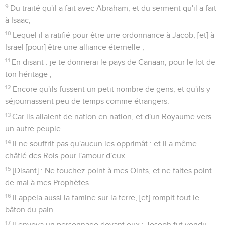
9
Du traité qu'il a fait avec Abraham, et du serment qu'il a fait
à Isaac,
10
Lequel il a ratifié pour être une ordonnance à Jacob, [et] à
Israël [pour] être une alliance éternelle ;
11
En disant : je te donnerai le pays de Canaan, pour le lot de
ton héritage ;
12
Encore qu'ils fussent un petit nombre de gens, et qu'ils y
séjournassent peu de temps comme étrangers.
13
Car ils allaient de nation en nation, et d'un Royaume vers
un autre peuple.
14
Il ne souffrit pas qu'aucun les opprimât : et il a même
châtié des Rois pour l'amour d'eux.
15
[Disant] : Ne touchez point à mes Oints, et ne faites point
de mal à mes Prophètes.
16
Il appela aussi la famine sur la terre, [et] rompit tout le
bâton du pain.
17
Il envoya un personnage devant eux ; Joseph fut vendu