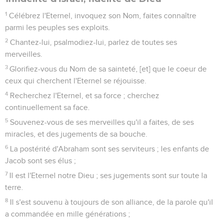
1
Célébrez l'Eternel, invoquez son Nom, faites connaître
parmi les peuples ses exploits.
2
Chantez-lui, psalmodiez-lui, parlez de toutes ses
merveilles.
3
Glorifiez-vous du Nom de sa sainteté, [et] que le coeur de
ceux qui cherchent l'Eternel se réjouisse.
4
Recherchez l'Eternel, et sa force ; cherchez
continuellement sa face.
5
Souvenez-vous de ses merveilles qu'il a faites, de ses
miracles, et des jugements de sa bouche.
6
La postérité d'Abraham sont ses serviteurs ; les enfants de
Jacob sont ses élus ;
7
Il est l'Eternel notre Dieu ; ses jugements sont sur toute la
terre.
8
Il s'est souvenu à toujours de son alliance, de la parole qu'il
a commandée en mille générations ;