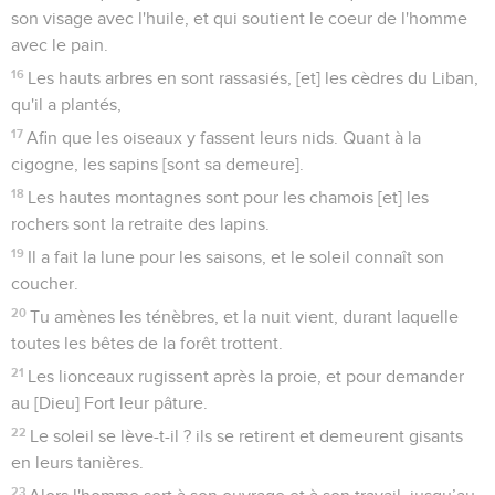
son visage avec l'huile, et qui soutient le coeur de l'homme
avec le pain.
16
Les hauts arbres en sont rassasiés, [et] les cèdres du Liban,
qu'il a plantés,
17
Afin que les oiseaux y fassent leurs nids. Quant à la
cigogne, les sapins [sont sa demeure].
18
Les hautes montagnes sont pour les chamois [et] les
rochers sont la retraite des lapins.
19
Il a fait la lune pour les saisons, et le soleil connaît son
coucher.
20
Tu amènes les ténèbres, et la nuit vient, durant laquelle
toutes les bêtes de la forêt trottent.
21
Les lionceaux rugissent après la proie, et pour demander
au [Dieu] Fort leur pâture.
22
Le soleil se lève-t-il ? ils se retirent et demeurent gisants
en leurs tanières.
23