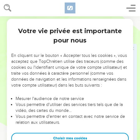
1
Psaume. Chantez à l'Eternel un nouveau Cantique ; car il a
fait des choses merveilleuses ; sa droite et le bras de sa
Martin
Sainteté l'ont délivré.
Votre vie privée est importante
Psaumes
98
2
L'Eternel a fait connaître sa délivrance, il a révélé sa justice
pour nous
devant les yeux des nations.
3
Il s'est souvenu de sa gratuité et de sa fidélité envers la
En cliquant sur le bouton « Accepter tous les cookies », vous
maison d’Israël ; tous les bouts de la terre ont vu la
acceptez que TopChrétien utilise des traceurs (comme des
délivrance de notre Dieu.
cookies ou l'identifiant unique de votre compte utilisateur) et
traite vos données à caractère personnel (comme vos
4
Vous tous habitants de la terre, jetez des cris de
données de navigation et les informations renseignées dans
réjouissance à l'Eternel, faites retentir vos cris, chantez de
votre compte utilisateur) dans les buts suivants :
joie, et psalmodiez.
Mesurer l'audience de notre service
5
Psalmodiez à l'Eternel avec la harpe, avec la harpe et avec
Vous permettre d'utiliser des services tiers tels que de la
une voix mélodieuse.
vidéo, des cartes du monde…
6
Vous permettre d'entrer en contact avec notre service de
Jetez des cris de réjouissance avec les trompettes et le son
relation aux utilisateurs.
du cor devant le Roi, l'Eternel.
7
Que la mer bruie, avec tout ce qu'elle contient, [et] que la
Choisir mes cookies