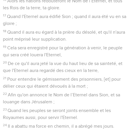
Alors les nations redouteront le Nom de l’Eternel, et tous
les Rois de la terre, ta gloire.
17
Quand l'Eternel aura édifié Sion ; quand il aura été vu en sa
gloire ;
18
Quand il aura eu égard à la prière du désolé, et qu'il n'aura
point méprisé leur supplication.
19
Cela sera enregistré pour la génération à venir, le peuple
qui sera créé louera l'Eternel,
20
De ce qu'il aura jeté la vue du haut lieu de sa sainteté, et
que l'Eternel aura regardé des cieux en la terre,
21
Pour entendre le gémissement des prisonniers, [et] pour
délier ceux qui étaient dévoués à la mort ;
22
Afin qu'on annonce le Nom de l’Eternel dans Sion, et sa
louange dans Jérusalem ;
23
Quand les peuples se seront joints ensemble et les
Royaumes aussi, pour servir l'Eternel.
24
Il a abattu ma force en chemin, il a abrégé mes jours.