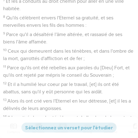
Et les a conduits au droit chemin pour aller en une ville
habitée.
8
Qu'ils célèbrent envers l'Eternel sa gratuité, et ses
merveilles envers les fils des hommes :
9
Parce qu'il a désaltéré l'âme altérée, et rassasié de ses
biens l'âme affamée.
10
Ceux qui demeurent dans les ténèbres, et dans l'ombre de
la mort, garrottés d'affliction et de fer ;
11
Parce qu'ils ont été rebelles aux paroles du [Dieu] Fort, et
qu'ils ont rejeté par mépris le conseil du Souverain ;
12
Et il a humilié leur coeur par le travail, [et] ils ont été
abattus, sans qu'il y eût personne qui les aidât.
13
Alors ils ont crié vers l'Eternel en leur détresse, [et] il les a
délivrés de leurs angoisses.
14
Il les a tirés hors des ténèbres, et de l'ombre de la mort, et
il a rompu leurs liens.
Contenus
Versions
Commentaires
Strong
Dictionnaire
15
Qu'ils célèbrent envers l'Eternel sa gratuité, et ses