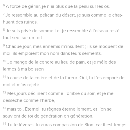
6
A force de gémir, je n’ai plus que la peau sur les os.
7
Je ressemble au pélican du désert, je suis comme le chat-
huant des ruines.
8
Je suis privé de sommeil et je ressemble à l’oiseau resté
tout seul sur un toit.
9
Chaque jour, mes ennemis m’insultent ; ils se moquent de
moi, ils emploient mon nom dans leurs serments.
10
Je mange de la cendre au lieu de pain, et je mêle des
larmes à ma boisson
11
à cause de ta colère et de ta fureur. Oui, tu t’es emparé de
moi et m’as rejeté.
12
Mes jours déclinent comme l’ombre du soir, et je me
dessèche comme l’herbe,
13
mais toi, Eternel, tu règnes éternellement, et l’on se
souvient de toi de génération en génération.
14
Tu te lèveras, tu auras compassion de Sion, car il est temps