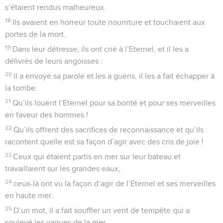
s’étaient rendus malheureux.
18
Ils avaient en horreur toute nourriture et touchaient aux
portes de la mort.
19
Dans leur détresse, ils ont crié à l’Eternel, et il les a
délivrés de leurs angoisses :
20
il a envoyé sa parole et les a guéris, il les a fait échapper à
la tombe.
21
Qu’ils louent l’Eternel pour sa bonté et pour ses merveilles
en faveur des hommes !
22
Qu’ils offrent des sacrifices de reconnaissance et qu’ils
racontent quelle est sa façon d’agir avec des cris de joie !
23
Ceux qui étaient partis en mer sur leur bateau et
travaillaient sur les grandes eaux,
24
ceux-là ont vu la façon d’agir de l’Eternel et ses merveilles
en haute mer.
25
D’un mot, il a fait souffler un vent de tempête qui a
soulevé les vagues de la mer.