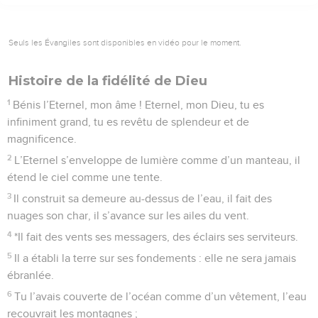
Seuls les Évangiles sont disponibles en vidéo pour le moment.
Histoire de la fidélité de Dieu
1
Bénis l’Eternel, mon âme ! Eternel, mon Dieu, tu es
infiniment grand, tu es revêtu de splendeur et de
magnificence.
2
L’Eternel s’enveloppe de lumière comme d’un manteau, il
étend le ciel comme une tente.
3
Il construit sa demeure au-dessus de l’eau, il fait des
nuages son char, il s’avance sur les ailes du vent.
4
*Il fait des vents ses messagers, des éclairs ses serviteurs.
5
Il a établi la terre sur ses fondements : elle ne sera jamais
ébranlée.
6
Tu l’avais couverte de l’océan comme d’un vêtement, l’eau
recouvrait les montagnes ;