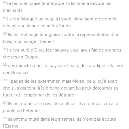
18
le feu a embrasé leur troupe, la flamme a dévoré les
méchants.
19
Ils ont fabriqué un veau à Horeb, ils se sont prosternés
devant une image en métal fondu.
20
Ils ont échangé leur gloire contre la représentation d’un
bœuf qui mange l’herbe !
21
Ils ont oublié Dieu, leur sauveur, qui avait fait de grandes
choses en Egypte,
22
des miracles dans le pays de Cham, des prodiges à la mer
des Roseaux.
23
Il parlait de les exterminer, mais Moïse, celui qu’il avait
choisi, s’est tenu à la brèche devant lui pour détourner sa
fureur et l’empêcher de les détruire.
24
Ils ont méprisé le pays des délices, ils n’ont pas cru à la
parole de l’Eternel,
25
ils ont murmuré dans leurs tentes, ils n’ont pas écouté
l’Eternel.