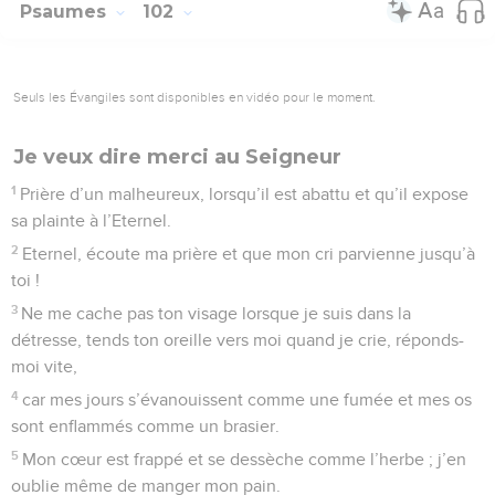
Psaumes
102
Seuls les Évangiles sont disponibles en vidéo pour le moment.
Je veux dire merci au Seigneur
1
Prière d’un malheureux, lorsqu’il est abattu et qu’il expose
sa plainte à l’Eternel.
2
Eternel, écoute ma prière et que mon cri parvienne jusqu’à
toi !
3
Ne me cache pas ton visage lorsque je suis dans la
détresse, tends ton oreille vers moi quand je crie, réponds-
moi vite,
4
car mes jours s’évanouissent comme une fumée et mes os
sont enflammés comme un brasier.
5
Mon cœur est frappé et se dessèche comme l’herbe ; j’en
oublie même de manger mon pain.