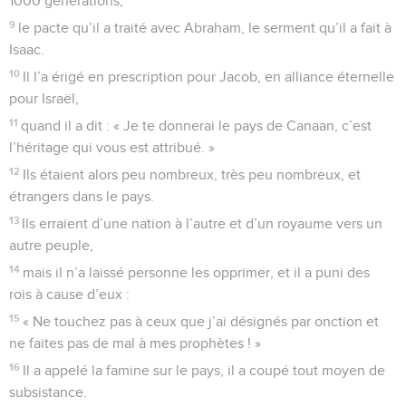
1000 générations,
9
le pacte qu’il a traité avec Abraham, le serment qu’il a fait à
Isaac.
10
Il l’a érigé en prescription pour Jacob, en alliance éternelle
pour Israël,
11
quand il a dit : « Je te donnerai le pays de Canaan, c’est
l’héritage qui vous est attribué. »
12
Ils étaient alors peu nombreux, très peu nombreux, et
étrangers dans le pays.
13
Ils erraient d’une nation à l’autre et d’un royaume vers un
autre peuple,
14
mais il n’a laissé personne les opprimer, et il a puni des
rois à cause d’eux :
15
« Ne touchez pas à ceux que j’ai désignés par onction et
ne faites pas de mal à mes prophètes ! »
16
Il a appelé la famine sur le pays, il a coupé tout moyen de
subsistance.