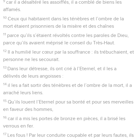
9
car il a désaltéré les assoiffés, il a comblé de biens les
affamés.
10
Ceux qui habitaient dans les ténèbres et l’ombre de la
mort étaient prisonniers de la misère et des chaînes
11
parce qu’ils s’étaient révoltés contre les paroles de Dieu,
parce qu’ils avaient méprisé le conseil du Très-Haut.
12
Il a humilié leur cœur par la souffrance : ils trébuchaient, et
personne ne les secourait.
13
Dans leur détresse, ils ont crié à l’Eternel, et il les a
délivrés de leurs angoisses :
14
il les a fait sortir des ténèbres et de l’ombre de la mort, il a
arraché leurs liens.
15
Qu’ils louent l’Eternel pour sa bonté et pour ses merveilles
en faveur des hommes,
16
car il a mis les portes de bronze en pièces, il a brisé les
verrous en fer.
17
Les fous ! Par leur conduite coupable et par leurs fautes, ils