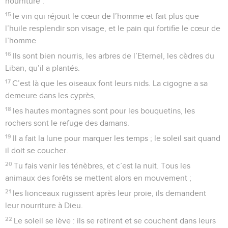
nourriture :
15
le vin qui réjouit le cœur de l’homme et fait plus que
l’huile resplendir son visage, et le pain qui fortifie le cœur de
l’homme.
16
Ils sont bien nourris, les arbres de l’Eternel, les cèdres du
Liban, qu’il a plantés.
17
C’est là que les oiseaux font leurs nids. La cigogne a sa
demeure dans les cyprès,
18
les hautes montagnes sont pour les bouquetins, les
rochers sont le refuge des damans.
19
Il a fait la lune pour marquer les temps ; le soleil sait quand
il doit se coucher.
20
Tu fais venir les ténèbres, et c’est la nuit. Tous les
animaux des forêts se mettent alors en mouvement ;
21
les lionceaux rugissent après leur proie, ils demandent
leur nourriture à Dieu.
22
Le soleil se lève : ils se retirent et se couchent dans leurs