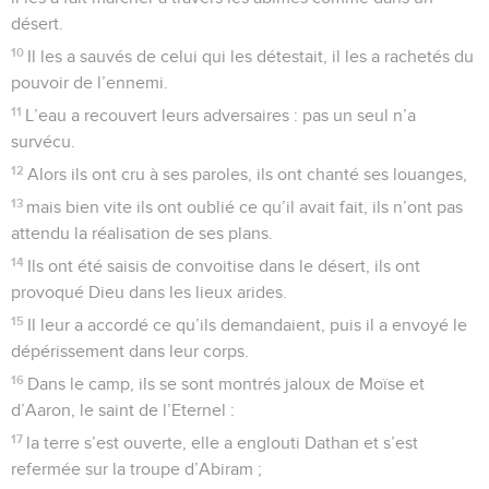
désert.
10
Il les a sauvés de celui qui les détestait, il les a rachetés du
pouvoir de l’ennemi.
11
L’eau a recouvert leurs adversaires : pas un seul n’a
survécu.
12
Alors ils ont cru à ses paroles, ils ont chanté ses louanges,
13
mais bien vite ils ont oublié ce qu’il avait fait, ils n’ont pas
attendu la réalisation de ses plans.
14
Ils ont été saisis de convoitise dans le désert, ils ont
provoqué Dieu dans les lieux arides.
15
Il leur a accordé ce qu’ils demandaient, puis il a envoyé le
dépérissement dans leur corps.
16
Dans le camp, ils se sont montrés jaloux de Moïse et
d’Aaron, le saint de l’Eternel :
17
la terre s’est ouverte, elle a englouti Dathan et s’est
refermée sur la troupe d’Abiram ;