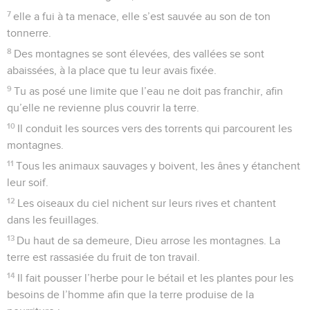
7
elle a fui à ta menace, elle s’est sauvée au son de ton
tonnerre.
8
Des montagnes se sont élevées, des vallées se sont
abaissées, à la place que tu leur avais fixée.
9
Tu as posé une limite que l’eau ne doit pas franchir, afin
qu’elle ne revienne plus couvrir la terre.
10
Il conduit les sources vers des torrents qui parcourent les
montagnes.
11
Tous les animaux sauvages y boivent, les ânes y étanchent
leur soif.
12
Les oiseaux du ciel nichent sur leurs rives et chantent
dans les feuillages.
13
Du haut de sa demeure, Dieu arrose les montagnes. La
terre est rassasiée du fruit de ton travail.
14
Il fait pousser l’herbe pour le bétail et les plantes pour les
besoins de l’homme afin que la terre produise de la