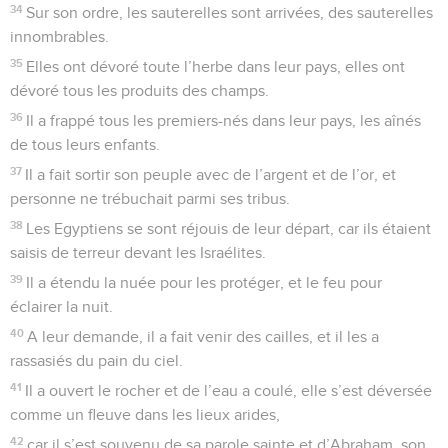
34
Sur son ordre, les sauterelles sont arrivées, des sauterelles
innombrables.
35
Elles ont dévoré toute l’herbe dans leur pays, elles ont
dévoré tous les produits des champs.
36
Il a frappé tous les premiers-nés dans leur pays, les aînés
de tous leurs enfants.
37
Il a fait sortir son peuple avec de l’argent et de l’or, et
personne ne trébuchait parmi ses tribus.
38
Les Egyptiens se sont réjouis de leur départ, car ils étaient
saisis de terreur devant les Israélites.
39
Il a étendu la nuée pour les protéger, et le feu pour
éclairer la nuit.
40
A leur demande, il a fait venir des cailles, et il les a
rassasiés du pain du ciel.
41
Il a ouvert le rocher et de l’eau a coulé, elle s’est déversée
comme un fleuve dans les lieux arides,
42
car il s’est souvenu de sa parole sainte et d’Abraham, son