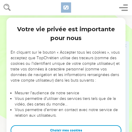
9
Proclamez la grandeur de l’Eternel, notre Dieu, et
prosternez-vous sur sa montagne sainte, car il est saint,
l’Eternel, notre Dieu !
Segond 21
Votre vie privée est importante
Psaumes
100
Psaumes
99
pour nous
En cliquant sur le bouton « Accepter tous les cookies », vous
Seuls les Évangiles sont disponibles en vidéo pour le moment.
acceptez que TopChrétien utilise des traceurs (comme des
cookies ou l'identifiant unique de votre compte utilisateur) et
Le roi s'engage devant Dieu à respecter le
traite vos données à caractère personnel (comme vos
données de navigation et les informations renseignées dans
droit
votre compte utilisateur) dans les buts suivants :
1
Psaume de reconnaissance. Poussez des cris de joie en
Mesurer l'audience de notre service
l’honneur de l’Eternel, habitants de toute la terre !
Vous permettre d'utiliser des services tiers tels que de la
2
Servez l’Eternel avec joie, venez avec allégresse en sa
vidéo, des cartes du monde…
Vous permettre d'entrer en contact avec notre service de
présence !
relation aux utilisateurs.
3
Sachez que l’Eternel est Dieu ! C’est lui qui nous a faits, et
nous lui appartenons : nous sommes son peuple, le troupeau
Choisir mes cookies