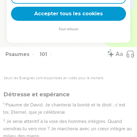
dont il est le berger.
4
Entrez dans ses portes avec reconnaissance, dans ses
Accepter tous les cookies
parvis avec des chants de louange ! Célébrez-le, bénissez
son nom,
Tout refuser
5
car l’Eternel est bon : sa bonté dure éternellement, et sa
fidélité de génération en génération.
Psaumes
101
Seuls les Évangiles sont disponibles en vidéo pour le moment.
Détresse et espérance
1
Psaume de David. Je chanterai la bonté et le droit ; c’est
toi, Eternel, que je célébrerai.
2
Je serai attentif à la voie des hommes intègres. Quand
viendras-tu vers moi ? Je marcherai avec un cœur intègre au
milieu des miens.