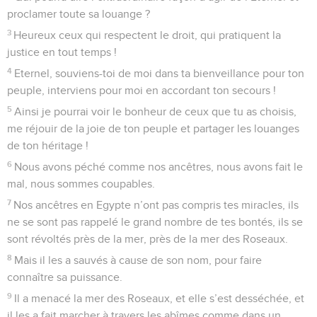
proclamer toute sa louange ?
3
Heureux ceux qui respectent le droit, qui pratiquent la
justice en tout temps !
4
Eternel, souviens-toi de moi dans ta bienveillance pour ton
peuple, interviens pour moi en accordant ton secours !
5
Ainsi je pourrai voir le bonheur de ceux que tu as choisis,
me réjouir de la joie de ton peuple et partager les louanges
de ton héritage !
6
Nous avons péché comme nos ancêtres, nous avons fait le
mal, nous sommes coupables.
7
Nos ancêtres en Egypte n’ont pas compris tes miracles, ils
ne se sont pas rappelé le grand nombre de tes bontés, ils se
sont révoltés près de la mer, près de la mer des Roseaux.
8
Mais il les a sauvés à cause de son nom, pour faire
connaître sa puissance.
9
Il a menacé la mer des Roseaux, et elle s’est desséchée, et
il les a fait marcher à travers les abîmes comme dans un