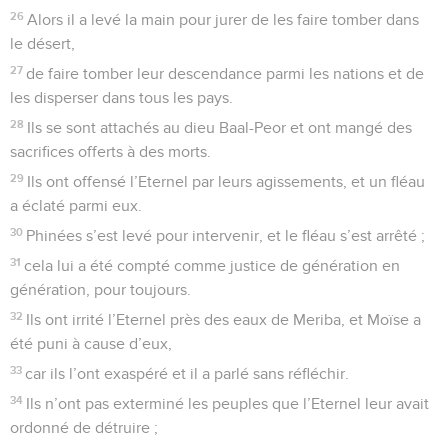
26
Alors il a levé la main pour jurer de les faire tomber dans
le désert,
27
de faire tomber leur descendance parmi les nations et de
les disperser dans tous les pays.
28
Ils se sont attachés au dieu Baal-Peor et ont mangé des
sacrifices offerts à des morts.
29
Ils ont offensé l’Eternel par leurs agissements, et un fléau
a éclaté parmi eux.
30
Phinées s’est levé pour intervenir, et le fléau s’est arrêté ;
31
cela lui a été compté comme justice de génération en
génération, pour toujours.
32
Ils ont irrité l’Eternel près des eaux de Meriba, et Moïse a
été puni à cause d’eux,
33
car ils l’ont exaspéré et il a parlé sans réfléchir.
34
Ils n’ont pas exterminé les peuples que l’Eternel leur avait
ordonné de détruire ;