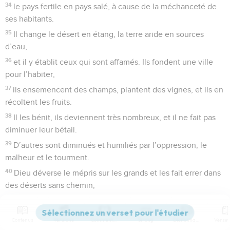
34
le pays fertile en pays salé, à cause de la méchanceté de
ses habitants.
35
Il change le désert en étang, la terre aride en sources
d’eau,
36
et il y établit ceux qui sont affamés. Ils fondent une ville
pour l’habiter,
37
ils ensemencent des champs, plantent des vignes, et ils en
récoltent les fruits.
38
Il les bénit, ils deviennent très nombreux, et il ne fait pas
diminuer leur bétail.
39
D’autres sont diminués et humiliés par l’oppression, le
malheur et le tourment.
40
Dieu déverse le mépris sur les grands et les fait errer dans
des déserts sans chemin,
41
mais il délivre le pauvre de sa misère. Il rend les familles
aussi nombreuses que des troupeaux.
Contenus
Versions
Commentaires
Strong
Dictionnaire
42
Les hommes droits le voient et se réjouissent, tandis que