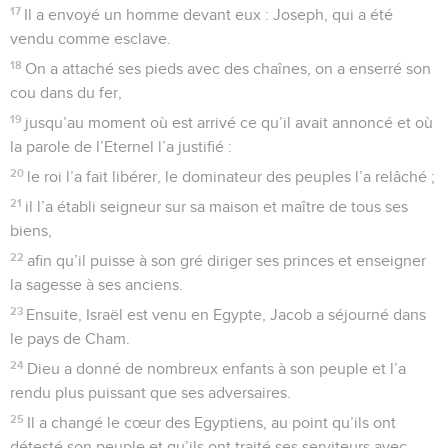
17
Il a envoyé un homme devant eux : Joseph, qui a été
vendu comme esclave.
18
On a attaché ses pieds avec des chaînes, on a enserré son
cou dans du fer,
19
jusqu’au moment où est arrivé ce qu’il avait annoncé et où
la parole de l’Eternel l’a justifié :
20
le roi l’a fait libérer, le dominateur des peuples l’a relâché ;
21
il l’a établi seigneur sur sa maison et maître de tous ses
biens,
22
afin qu’il puisse à son gré diriger ses princes et enseigner
la sagesse à ses anciens.
23
Ensuite, Israël est venu en Egypte, Jacob a séjourné dans
le pays de Cham.
24
Dieu a donné de nombreux enfants à son peuple et l’a
rendu plus puissant que ses adversaires.
25
Il a changé le cœur des Egyptiens, au point qu’ils ont
détesté son peuple et qu’ils ont traité ses serviteurs avec