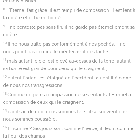
enfants d’Israël.
8
L’Eternel fait grâce, il est rempli de compassion, il est lent à
la colère et riche en bonté.
9
Il ne conteste pas sans fin, il ne garde pas éternellement sa
colère.
10
Il ne nous traite pas conformément à nos péchés, il ne
nous punit pas comme le mériteraient nos fautes,
11
mais autant le ciel est élevé au-dessus de la terre, autant
sa bonté est grande pour ceux qui le craignent ;
12
autant l’orient est éloigné de l’occident, autant il éloigne
de nous nos transgressions.
13
Comme un père a compassion de ses enfants, l’Eternel a
compassion de ceux qui le craignent,
14
car il sait de quoi nous sommes faits, il se souvient que
nous sommes poussière.
15
L’homme ? Ses jours sont comme l’herbe, il fleurit comme
la fleur des champs :