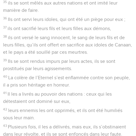
35
ils se sont mêlés aux autres nations et ont imité leur
manière de faire.
36
Ils ont servi leurs idoles, qui ont été un piège pour eux ;
37
ils ont sacrifié leurs fils et leurs filles aux démons,
38
ils ont versé le sang innocent, le sang de leurs fils et de
leurs filles, qu’ils ont offert en sacrifice aux idoles de Canaan,
et le pays a été souillé par ces meurtres.
39
Ils se sont rendus impurs par leurs actes, ils se sont
prostitués par leurs agissements.
40
La colère de l’Eternel s’est enflammée contre son peuple,
il a pris son héritage en horreur.
41
Il les a livrés au pouvoir des nations : ceux qui les
détestaient ont dominé sur eux,
42
leurs ennemis les ont opprimés, et ils ont été humiliés
sous leur main.
43
Plusieurs fois, il les a délivrés, mais eux, ils s’obstinaient
dans leur révolte, et ils se sont enfoncés dans leur faute.