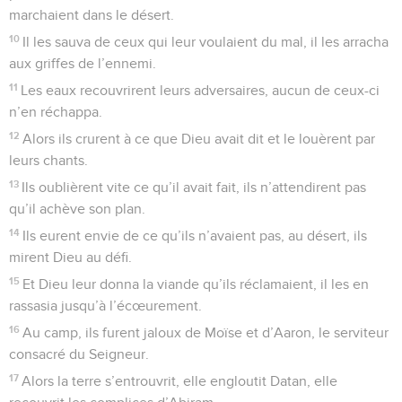
marchaient dans le désert.
10
Il les sauva de ceux qui leur voulaient du mal, il les arracha
aux griffes de l’ennemi.
11
Les eaux recouvrirent leurs adversaires, aucun de ceux-ci
n’en réchappa.
12
Alors ils crurent à ce que Dieu avait dit et le louèrent par
leurs chants.
13
Ils oublièrent vite ce qu’il avait fait, ils n’attendirent pas
qu’il achève son plan.
14
Ils eurent envie de ce qu’ils n’avaient pas, au désert, ils
mirent Dieu au défi.
15
Et Dieu leur donna la viande qu’ils réclamaient, il les en
rassasia jusqu’à l’écœurement.
16
Au camp, ils furent jaloux de Moïse et d’Aaron, le serviteur
consacré du Seigneur.
17
Alors la terre s’entrouvrit, elle engloutit Datan, elle