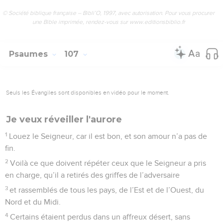
© Société biblique française – Bibli’O, 1997, avec autorisation. Pour vous procurer
une Bible imprimée, rendez-vous sur www.editionsbiblio.fr
Psaumes
107
Seuls les Évangiles sont disponibles en vidéo pour le moment.
Je veux réveiller l'aurore
1
Louez le Seigneur, car il est bon, et son amour n’a pas de
fin.
2
Voilà ce que doivent répéter ceux que le Seigneur a pris
en charge, qu’il a retirés des griffes de l’adversaire
3
et rassemblés de tous les pays, de l’Est et de l’Ouest, du
Nord et du Midi.
4
Certains étaient perdus dans un affreux désert, sans