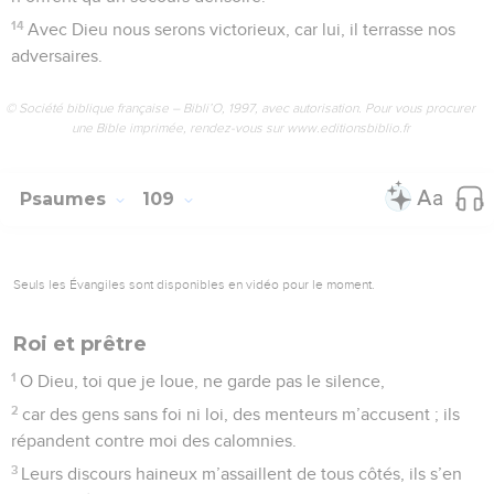
14
Avec Dieu nous serons victorieux, car lui, il terrasse nos
adversaires.
© Société biblique française – Bibli’O, 1997, avec autorisation. Pour vous procurer
une Bible imprimée, rendez-vous sur www.editionsbiblio.fr
Psaumes
109
Seuls les Évangiles sont disponibles en vidéo pour le moment.
Roi et prêtre
1
O Dieu, toi que je loue, ne garde pas le silence,
2
car des gens sans foi ni loi, des menteurs m’accusent ; ils
répandent contre moi des calomnies.
3
Leurs discours haineux m’assaillent de tous côtés, ils s’en