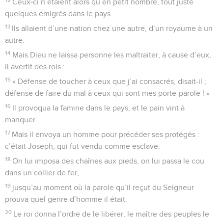
Ceux-ci n’étaient alors qu’en petit nombre, tout juste
quelques émigrés dans le pays.
13
Ils allaient d’une nation chez une autre, d’un royaume à un
autre.
14
Mais Dieu ne laissa personne les maltraiter, à cause d’eux,
il avertit des rois :
15
« Défense de toucher à ceux que j’ai consacrés, disait-il ;
défense de faire du mal à ceux qui sont mes porte-parole ! »
16
Il provoqua la famine dans le pays, et le pain vint à
manquer.
17
Mais il envoya un homme pour précéder ses protégés :
c’était Joseph, qui fut vendu comme esclave.
18
On lui imposa des chaînes aux pieds, on lui passa le cou
dans un collier de fer,
19
jusqu’au moment où la parole qu’il reçut du Seigneur
prouva quel genre d’homme il était.
20
Le roi donna l’ordre de le libérer, le maître des peuples le