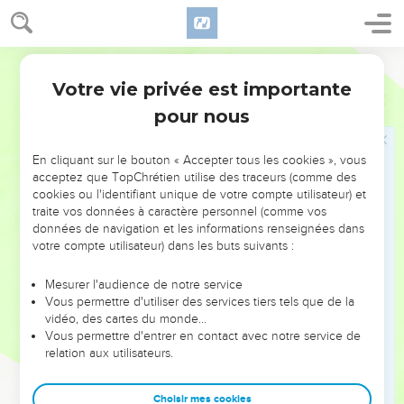
poussière, il ne l’oublie pas.
15
La vie de l’homme fait penser à l’herbe : comme l’herbe
Français Courant
des champs, qui commence à fleurir
Votre vie privée est importante
16
mais périt dès que passe le vent brûlant, la voilà disparue
Psaumes
103
sans laisser de trace.
pour nous
17
Mais la bonté du Seigneur pour ses fidèles dure depuis
toujours et durera toujours. Et sa loyauté reste acquise aux
En cliquant sur le bouton « Accepter tous les cookies », vous
acceptez que TopChrétien utilise des traceurs (comme des
enfants de leurs enfants,
cookies ou l'identifiant unique de votre compte utilisateur) et
18
s’ils respectent les règles de l’alliance et pensent à faire
traite vos données à caractère personnel (comme vos
données de navigation et les informations renseignées dans
ce que Dieu a commandé.
votre compte utilisateur) dans les buts suivants :
19
Le Seigneur a dressé son trône dans le ciel. Il règne sur
tout ce qui existe.
Mesurer l'audience de notre service
Vous permettre d'utiliser des services tiers tels que de la
20
Remerciez le Seigneur, vous ses anges, qui, de toutes vos
vidéo, des cartes du monde…
forces, faites ce qu’il dit et lui obéissez au premier mot.
Vous permettre d'entrer en contact avec notre service de
21
relation aux utilisateurs.
Remerciez le Seigneur, vous, l’armée de ses serviteurs,
qui accomplissez tout ce qu’il désire.
Choisir mes cookies
22
Remerciez le Seigneur, vous tous qu’il a créés, où que