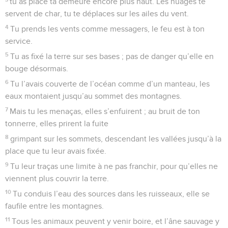
tu as placé ta demeure encore plus haut. Les nuages te
servent de char, tu te déplaces sur les ailes du vent.
4
Tu prends les vents comme messagers, le feu est à ton
service.
5
Tu as fixé la terre sur ses bases ; pas de danger qu’elle en
bouge désormais.
6
Tu l’avais couverte de l’océan comme d’un manteau, les
eaux montaient jusqu’au sommet des montagnes.
7
Mais tu les menaças, elles s’enfuirent ; au bruit de ton
tonnerre, elles prirent la fuite
8
grimpant sur les sommets, descendant les vallées jusqu’à la
place que tu leur avais fixée.
9
Tu leur traças une limite à ne pas franchir, pour qu’elles ne
viennent plus couvrir la terre.
10
Tu conduis l’eau des sources dans les ruisseaux, elle se
faufile entre les montagnes.
11
Tous les animaux peuvent y venir boire, et l’âne sauvage y