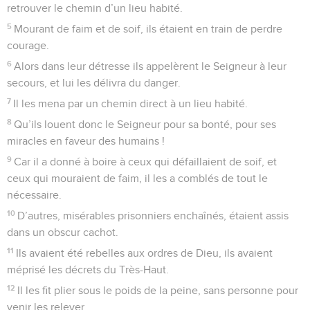
retrouver le chemin d’un lieu habité.
5
Mourant de faim et de soif, ils étaient en train de perdre
courage.
6
Alors dans leur détresse ils appelèrent le Seigneur à leur
secours, et lui les délivra du danger.
7
Il les mena par un chemin direct à un lieu habité.
8
Qu’ils louent donc le Seigneur pour sa bonté, pour ses
miracles en faveur des humains !
9
Car il a donné à boire à ceux qui défaillaient de soif, et
ceux qui mouraient de faim, il les a comblés de tout le
nécessaire.
10
D’autres, misérables prisonniers enchaînés, étaient assis
dans un obscur cachot.
11
Ils avaient été rebelles aux ordres de Dieu, ils avaient
méprisé les décrets du Très-Haut.
12
Il les fit plier sous le poids de la peine, sans personne pour
venir les relever.