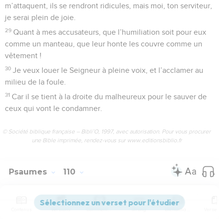
m’attaquent, ils se rendront ridicules, mais moi, ton serviteur,
je serai plein de joie.
29
Quant à mes accusateurs, que l’humiliation soit pour eux
comme un manteau, que leur honte les couvre comme un
vêtement !
30
Je veux louer le Seigneur à pleine voix, et l’acclamer au
milieu de la foule.
31
Car il se tient à la droite du malheureux pour le sauver de
ceux qui vont le condamner.
© Société biblique française – Bibli’O, 1997, avec autorisation. Pour vous procurer
une Bible imprimée, rendez-vous sur www.editionsbiblio.fr
Psaumes
110
Seuls les Évangiles sont disponibles en vidéo pour le moment.
Contenus
Versions
Commentaires
Strong
Dictionnaire