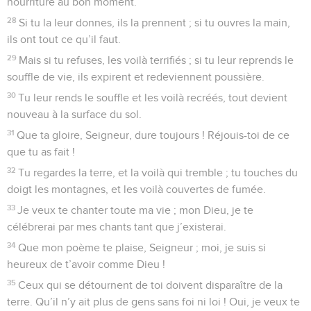
nourriture au bon moment.
28
Si tu la leur donnes, ils la prennent ; si tu ouvres la main,
ils ont tout ce qu’il faut.
29
Mais si tu refuses, les voilà terrifiés ; si tu leur reprends le
souffle de vie, ils expirent et redeviennent poussière.
30
Tu leur rends le souffle et les voilà recréés, tout devient
nouveau à la surface du sol.
31
Que ta gloire, Seigneur, dure toujours ! Réjouis-toi de ce
que tu as fait !
32
Tu regardes la terre, et la voilà qui tremble ; tu touches du
doigt les montagnes, et les voilà couvertes de fumée.
33
Je veux te chanter toute ma vie ; mon Dieu, je te
célébrerai par mes chants tant que j’existerai.
34
Que mon poème te plaise, Seigneur ; moi, je suis si
heureux de t’avoir comme Dieu !
35
Ceux qui se détournent de toi doivent disparaître de la
terre. Qu’il n’y ait plus de gens sans foi ni loi ! Oui, je veux te