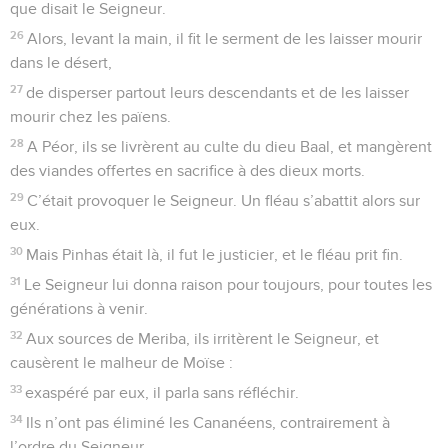
que disait le Seigneur.
26
Alors, levant la main, il fit le serment de les laisser mourir
dans le désert,
27
de disperser partout leurs descendants et de les laisser
mourir chez les païens.
28
A Péor, ils se livrèrent au culte du dieu Baal, et mangèrent
des viandes offertes en sacrifice à des dieux morts.
29
C’était provoquer le Seigneur. Un fléau s’abattit alors sur
eux.
30
Mais Pinhas était là, il fut le justicier, et le fléau prit fin.
31
Le Seigneur lui donna raison pour toujours, pour toutes les
générations à venir.
32
Aux sources de Meriba, ils irritèrent le Seigneur, et
causèrent le malheur de Moïse :
33
exaspéré par eux, il parla sans réfléchir.
34
Ils n’ont pas éliminé les Cananéens, contrairement à
l’ordre du Seigneur.