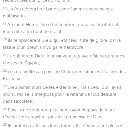
recouvrit les complices d’Abiram.
18
Un feu dévora leur bande, une flamme consuma ces
malfaisants.
19
Au mont Horeb, ils se fabriquèrent un veau, ils offrirent
leur culte à un bout de métal.
20
Ils remplacèrent Dieu, qui était leur titre de gloire, par la
statue d’un bœuf, un vulgaire herbivore.
21
Ils oublièrent Dieu, leur sauveur, qui avait fait ces grandes
choses en Égypte,
22
ces merveilles au pays de Cham, ces miracles à la mer des
Roseaux.
23
Dieu parlait alors de les exterminer, mais celui qu’il avait
choisi, Moïse, s’interposa pour le retenir de tout détruire,
dans sa colère.
24
Puis ils ne voulurent plus rien savoir du pays de leurs
rêves, ils ne croyaient plus à la promesse de Dieu.
25
Ils protestèrent sous leurs tentes, ils n’écoutaient plus ce