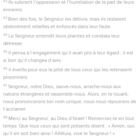
42
Ils subirent l’oppression et l’humiliation de la part de leurs
ennemis.
43
Bien des fois, le Seigneur les délivra, mais ils restaient
obstinément rebelles et enfoncés dans leur faute.
44
Le Seigneur entendit leurs plaintes et constata leur
détresse.
45
Il pensa à l’engagement qu’il avait pris à leur égard ; il est
si bon qu’il changea d’avis :
46
il éveilla pour eux la pitié de tous ceux qui les retenaient
prisonniers.
47
Seigneur, notre Dieu, sauve-nous, arrache-nous aux
nations étrangères et rassemble-nous. Alors, en te louant,
nous prononcerons ton nom unique, nous nous réjouirons de
t’acclamer.
48
Merci au Seigneur, au Dieu d’Israël ! Remerciez-le en tout
temps. Que tous ceux qui sont présents disent : « Amen, oui,
qu’il en soit bien ainsi ! Alléluia, vive le Seigneur ! »