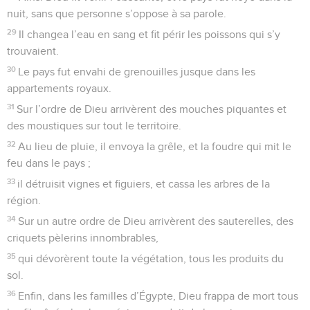
nuit, sans que personne s’oppose à sa parole.
29
Il changea l’eau en sang et fit périr les poissons qui s’y
trouvaient.
30
Le pays fut envahi de grenouilles jusque dans les
appartements royaux.
31
Sur l’ordre de Dieu arrivèrent des mouches piquantes et
des moustiques sur tout le territoire.
32
Au lieu de pluie, il envoya la grêle, et la foudre qui mit le
feu dans le pays ;
33
il détruisit vignes et figuiers, et cassa les arbres de la
région.
34
Sur un autre ordre de Dieu arrivèrent des sauterelles, des
criquets pèlerins innombrables,
35
qui dévorèrent toute la végétation, tous les produits du
sol.
36
Enfin, dans les familles d’Égypte, Dieu frappa de mort tous