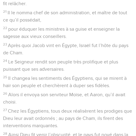
fit relâcher.
21
Il le nomma chef de son administration, et maître de tout
ce qu’il possédait,
22
pour éduquer les ministres à sa guise et enseigner la
sagesse aux vieux conseillers.
23
Après quoi Jacob vint en Égypte, Israël fut l’hôte du pays
de Cham.
24
Le Seigneur rendit son peuple très prolifique et plus
puissant que ses adversaires.
25
Il changea les sentiments des Égyptiens, qui se mirent à
haïr son peuple et cherchèrent à duper ses fidèles.
26
Alors il envoya son serviteur Moïse, et Aaron, qu’il avait
choisi.
27
Chez les Égyptiens, tous deux réalisèrent les prodiges que
Dieu leur avait ordonnés ; au pays de Cham, ils firent des
interventions marquantes.
28
Ainsi Dieu fit venir l’obscurité, et le pays fut noyé dans la