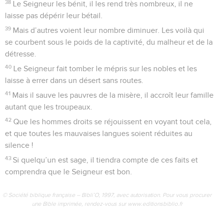
38
Le Seigneur les bénit, il les rend très nombreux, il ne
laisse pas dépérir leur bétail.
39
Mais d’autres voient leur nombre diminuer. Les voilà qui
se courbent sous le poids de la captivité, du malheur et de la
détresse.
40
Le Seigneur fait tomber le mépris sur les nobles et les
laisse à errer dans un désert sans routes.
41
Mais il sauve les pauvres de la misère, il accroît leur famille
autant que les troupeaux.
42
Que les hommes droits se réjouissent en voyant tout cela,
et que toutes les mauvaises langues soient réduites au
silence !
43
Si quelqu’un est sage, il tiendra compte de ces faits et
comprendra que le Seigneur est bon.
© Société biblique française – Bibli’O, 1997, avec autorisation. Pour vous procurer
une Bible imprimée, rendez-vous sur www.editionsbiblio.fr