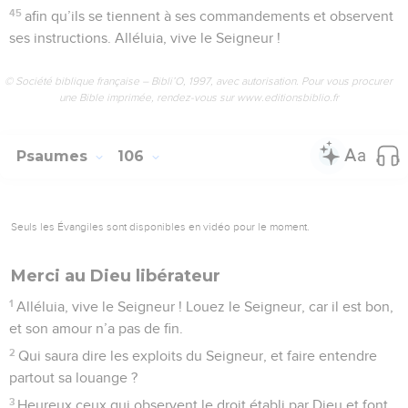
45
afin qu’ils se tiennent à ses commandements et observent
ses instructions. Alléluia, vive le Seigneur !
© Société biblique française – Bibli’O, 1997, avec autorisation. Pour vous procurer
une Bible imprimée, rendez-vous sur www.editionsbiblio.fr
Psaumes
106
Seuls les Évangiles sont disponibles en vidéo pour le moment.
Merci au Dieu libérateur
1
Alléluia, vive le Seigneur ! Louez le Seigneur, car il est bon,
et son amour n’a pas de fin.
2
Qui saura dire les exploits du Seigneur, et faire entendre
partout sa louange ?
3
Heureux ceux qui observent le droit établi par Dieu et font