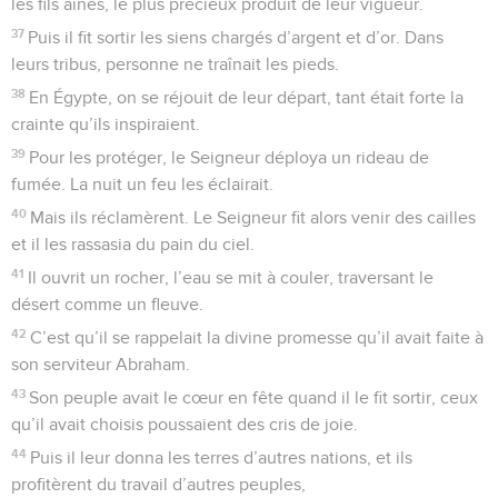
les fils aînés, le plus précieux produit de leur vigueur.
37
Puis il fit sortir les siens chargés d’argent et d’or. Dans
leurs tribus, personne ne traînait les pieds.
38
En Égypte, on se réjouit de leur départ, tant était forte la
crainte qu’ils inspiraient.
39
Pour les protéger, le Seigneur déploya un rideau de
fumée. La nuit un feu les éclairait.
40
Mais ils réclamèrent. Le Seigneur fit alors venir des cailles
et il les rassasia du pain du ciel.
41
Il ouvrit un rocher, l’eau se mit à couler, traversant le
désert comme un fleuve.
42
C’est qu’il se rappelait la divine promesse qu’il avait faite à
son serviteur Abraham.
43
Son peuple avait le cœur en fête quand il le fit sortir, ceux
qu’il avait choisis poussaient des cris de joie.
44
Puis il leur donna les terres d’autres nations, et ils
profitèrent du travail d’autres peuples,