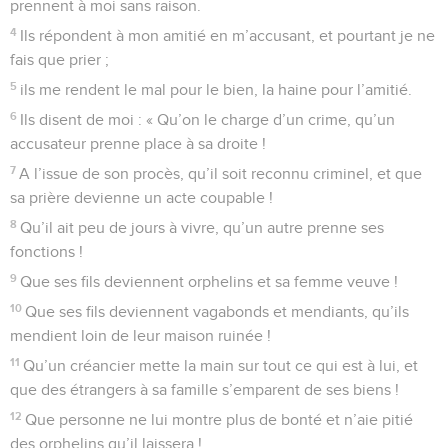
prennent à moi sans raison.
4
Ils répondent à mon amitié en m’accusant, et pourtant je ne
fais que prier ;
5
ils me rendent le mal pour le bien, la haine pour l’amitié.
6
Ils disent de moi : « Qu’on le charge d’un crime, qu’un
accusateur prenne place à sa droite !
7
A l’issue de son procès, qu’il soit reconnu criminel, et que
sa prière devienne un acte coupable !
8
Qu’il ait peu de jours à vivre, qu’un autre prenne ses
fonctions !
9
Que ses fils deviennent orphelins et sa femme veuve !
10
Que ses fils deviennent vagabonds et mendiants, qu’ils
mendient loin de leur maison ruinée !
11
Qu’un créancier mette la main sur tout ce qui est à lui, et
que des étrangers à sa famille s’emparent de ses biens !
12
Que personne ne lui montre plus de bonté et n’aie pitié
des orphelins qu’il laissera !