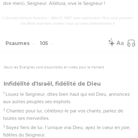
dire merci, Seigneur. Alléluia, vive le Seigneur !
© Société biblique française – Bibli’O, 1997, avec autorisation. Pour vous procurer
une Bible imprimée, rendez-vous sur www.editionsbiblio.fr
Psaumes
105
Seuls les Évangiles sont disponibles en vidéo pour le moment.
Infidélité d'Israël, fidélité de Dieu
1
Louez le Seigneur, dites bien haut qui est Dieu, annoncez
aux autres peuples ses exploits.
2
Chantez pour lui, célébrez-le par vos chants, parlez de
toutes ses merveilles.
3
Soyez fiers de lui, l’unique vrai Dieu, ayez le cœur en joie,
fidèles du Seigneur.