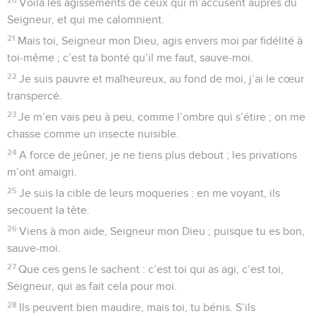
Voilà les agissements de ceux qui m’accusent auprès du
Seigneur, et qui me calomnient.
21
Mais toi, Seigneur mon Dieu, agis envers moi par fidélité à
toi-même ; c’est ta bonté qu’il me faut, sauve-moi.
22
Je suis pauvre et malheureux, au fond de moi, j’ai le cœur
transpercé.
23
Je m’en vais peu à peu, comme l’ombre qui s’étire ; on me
chasse comme un insecte nuisible.
24
A force de jeûner, je ne tiens plus debout ; les privations
m’ont amaigri.
25
Je suis la cible de leurs moqueries : en me voyant, ils
secouent la tête.
26
Viens à mon aide, Seigneur mon Dieu ; puisque tu es bon,
sauve-moi.
27
Que ces gens le sachent : c’est toi qui as agi, c’est toi,
Seigneur, qui as fait cela pour moi.
28
Ils peuvent bien maudire, mais toi, tu bénis. S’ils