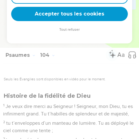
vous soyez dans son empire. Et moi aussi, je veux dire :
Accepter tous les cookies
« Merci, Seigneur. »
© Société biblique française – Bibli’O, 1997, avec autorisation. Pour vous procurer
Tout refuser
une Bible imprimée, rendez-vous sur www.editionsbiblio.fr
Psaumes
104
Seuls les Évangiles sont disponibles en vidéo pour le moment.
Histoire de la fidélité de Dieu
1
Je veux dire merci au Seigneur ! Seigneur, mon Dieu, tu es
infiniment grand. Tu t’habilles de splendeur et de majesté,
2
tu t’enveloppes d’un manteau de lumière. Tu as déployé le
ciel comme une tente ;
3