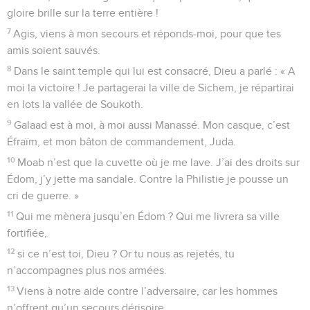
gloire brille sur la terre entière !
7
Agis, viens à mon secours et réponds-moi, pour que tes
amis soient sauvés.
8
Dans le saint temple qui lui est consacré, Dieu a parlé : « A
moi la victoire ! Je partagerai la ville de Sichem, je répartirai
en lots la vallée de Soukoth.
9
Galaad est à moi, à moi aussi Manassé. Mon casque, c’est
Éfraïm, et mon bâton de commandement, Juda.
10
Moab n’est que la cuvette où je me lave. J’ai des droits sur
Édom, j’y jette ma sandale. Contre la Philistie je pousse un
cri de guerre. »
11
Qui me mènera jusqu’en Édom ? Qui me livrera sa ville
fortifiée,
12
si ce n’est toi, Dieu ? Or tu nous as rejetés, tu
n’accompagnes plus nos armées.
13
Viens à notre aide contre l’adversaire, car les hommes
n’offrent qu’un secours dérisoire.