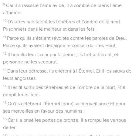
9
Car il a rassasié l’âme avide, Il a comblé de biens l’âme
affamée.
10
D’autres habitaient les ténèbres et l’ombre de la mort
Prisonniers dans le malheur et dans les fers,
11
Parce qu’ils s’étaient révoltés contre les paroles de Dieu,
Parce qu’ils avaient dédaigné le conseil du Très-Haut.
12
Il humilia leur cœur par la peine ; Ils trébuchèrent, et
personne ne les secourut.
13
Dans leur détresse, ils crièrent à l’Éternel, Et il les sauva de
leurs angoisses.
14
Il les fit sortir des ténèbres et de l’ombre de la mort, Et il
rompit leurs liens.
15
Qu’ils célèbrent l’Éternel (pour) sa bienveillance Et pour
ses merveilles en faveur des humains !
16
Car il a brisé les portes de bronze, Il a rompu les verrous
de fer.
17