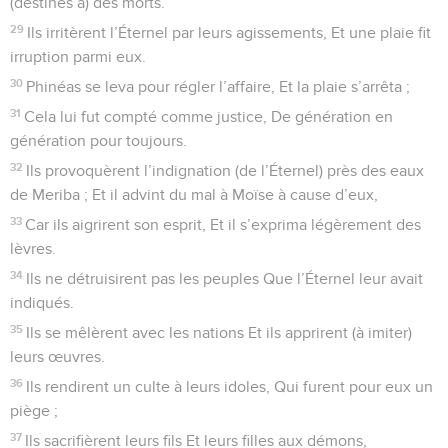
(destinés à) des morts.
29
Ils irritèrent l’Éternel par leurs agissements, Et une plaie fit
irruption parmi eux.
30
Phinéas se leva pour régler l’affaire, Et la plaie s’arrêta ;
31
Cela lui fut compté comme justice, De génération en
génération pour toujours.
32
Ils provoquèrent l’indignation (de l’Éternel) près des eaux
de Meriba ; Et il advint du mal à Moïse à cause d’eux,
33
Car ils aigrirent son esprit, Et il s’exprima légèrement des
lèvres.
34
Ils ne détruisirent pas les peuples Que l’Éternel leur avait
indiqués.
35
Ils se mêlèrent avec les nations Et ils apprirent (à imiter)
leurs œuvres.
36
Ils rendirent un culte à leurs idoles, Qui furent pour eux un
piège ;
37
Ils sacrifièrent leurs fils Et leurs filles aux démons,