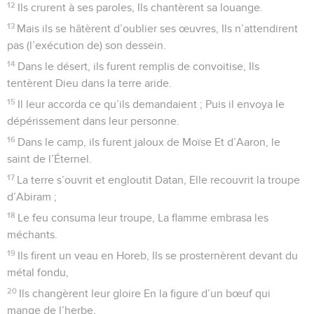
12
Ils crurent à ses paroles, Ils chantèrent sa louange.
13
Mais ils se hâtèrent d’oublier ses œuvres, Ils n’attendirent
pas (l’exécution de) son dessein.
14
Dans le désert, ils furent remplis de convoitise, Ils
tentèrent Dieu dans la terre aride.
15
Il leur accorda ce qu’ils demandaient ; Puis il envoya le
dépérissement dans leur personne.
16
Dans le camp, ils furent jaloux de Moïse Et d’Aaron, le
saint de l’Éternel.
17
La terre s’ouvrit et engloutit Datan, Elle recouvrit la troupe
d’Abiram ;
18
Le feu consuma leur troupe, La flamme embrasa les
méchants.
19
Ils firent un veau en Horeb, Ils se prosternèrent devant du
métal fondu,
20
Ils changèrent leur gloire En la figure d’un bœuf qui
mange de l’herbe.