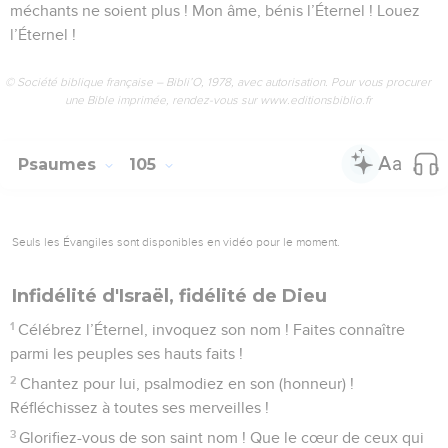
méchants ne soient plus ! Mon âme, bénis l’Éternel ! Louez
l’Éternel !
© Société biblique française – Bibli’O, 1978, avec autorisation. Pour vous procurer
une Bible imprimée, rendez-vous sur www.editionsbiblio.fr
Psaumes
105
Seuls les Évangiles sont disponibles en vidéo pour le moment.
Infidélité d'Israël, fidélité de Dieu
1
Célébrez l’Éternel, invoquez son nom ! Faites connaître
parmi les peuples ses hauts faits !
2
Chantez pour lui, psalmodiez en son (honneur) !
Réfléchissez à toutes ses merveilles !
3
Glorifiez-vous de son saint nom ! Que le cœur de ceux qui