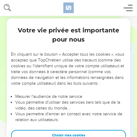
nous sommes poussière.
15
L’homme ! ses jours sont comme l’herbe, Il fleurit comme
Segond 1978 (Colombe)
la fleur des champs.
Votre vie privée est importante
16
Lorsqu’un vent passe sur elle, elle n’est plus, Et le lieu
Psaumes
103
qu’elle occupait ne la reconnaît plus.
pour nous
17
Mais la bienveillance de l’Éternel (dure) d’éternité en
éternité pour ceux qui le craignent, Et sa justice pour les fils
En cliquant sur le bouton « Accepter tous les cookies », vous
acceptez que TopChrétien utilise des traceurs (comme des
de leurs fils,
cookies ou l'identifiant unique de votre compte utilisateur) et
18
Pour ceux qui gardent son alliance Et se souviennent de
traite vos données à caractère personnel (comme vos
données de navigation et les informations renseignées dans
ses préceptes, afin de les accomplir.
votre compte utilisateur) dans les buts suivants :
19
L’Éternel a établi son trône dans les cieux, Et son règne
domine sur toutes choses.
Mesurer l'audience de notre service
Vous permettre d'utiliser des services tiers tels que de la
20
Bénissez l’Éternel, vous ses anges, Qui êtes puissants en
vidéo, des cartes du monde…
force et qui exécutez sa parole, En obéissant à la voix de sa
Vous permettre d'entrer en contact avec notre service de
parole !
relation aux utilisateurs.
21
Bénissez l’Éternel, vous toutes ses armées, Qui êtes à son
service et qui faites sa volonté !
Choisir mes cookies