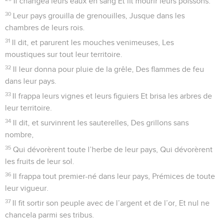
Il changea leurs eaux en sang Et fit mourir leurs poissons.
30
Leur pays grouilla de grenouilles, Jusque dans les
chambres de leurs rois.
31
Il dit, et parurent les mouches venimeuses, Les
moustiques sur tout leur territoire.
32
Il leur donna pour pluie de la grêle, Des flammes de feu
dans leur pays.
33
Il frappa leurs vignes et leurs figuiers Et brisa les arbres de
leur territoire.
34
Il dit, et survinrent les sauterelles, Des grillons sans
nombre,
35
Qui dévorèrent toute l’herbe de leur pays, Qui dévorèrent
les fruits de leur sol.
36
Il frappa tout premier-né dans leur pays, Prémices de toute
leur vigueur.
37
Il fit sortir son peuple avec de l’argent et de l’or, Et nul ne
chancela parmi ses tribus.