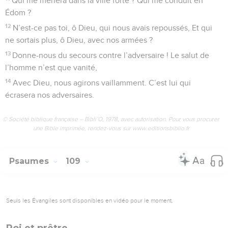
Qui me mènera dans la ville forte ? Qui me conduit en
Édom ?
12
N’est-ce pas toi, ô Dieu, qui nous avais repoussés, Et qui
ne sortais plus, ô Dieu, avec nos armées ?
13
Donne-nous du secours contre l’adversaire ! Le salut de
l’homme n’est que vanité,
14
Avec Dieu, nous agirons vaillamment. C’est lui qui
écrasera nos adversaires.
© Société biblique française – Bibli’O, 1978, avec autorisation. Pour vous procurer
une Bible imprimée, rendez-vous sur www.editionsbiblio.fr
Psaumes
109
Seuls les Évangiles sont disponibles en vidéo pour le moment.
Roi et prêtre