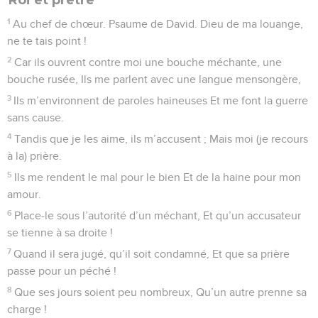
1
Au chef de chœur. Psaume de David. Dieu de ma louange,
ne te tais point !
2
Car ils ouvrent contre moi une bouche méchante, une
bouche rusée, Ils me parlent avec une langue mensongère,
3
Ils m’environnent de paroles haineuses Et me font la guerre
sans cause.
4
Tandis que je les aime, ils m’accusent ; Mais moi (je recours
à la) prière.
5
Ils me rendent le mal pour le bien Et de la haine pour mon
amour.
6
Place-le sous l’autorité d’un méchant, Et qu’un accusateur
se tienne à sa droite !
7
Quand il sera jugé, qu’il soit condamné, Et que sa prière
passe pour un péché !
8
Que ses jours soient peu nombreux, Qu’un autre prenne sa
charge !