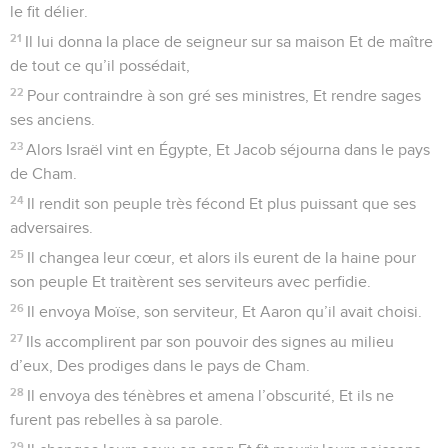
le fit délier.
21
Il lui donna la place de seigneur sur sa maison Et de maître
de tout ce qu’il possédait,
22
Pour contraindre à son gré ses ministres, Et rendre sages
ses anciens.
23
Alors Israël vint en Égypte, Et Jacob séjourna dans le pays
de Cham.
24
Il rendit son peuple très fécond Et plus puissant que ses
adversaires.
25
Il changea leur cœur, et alors ils eurent de la haine pour
son peuple Et traitèrent ses serviteurs avec perfidie.
26
Il envoya Moïse, son serviteur, Et Aaron qu’il avait choisi.
27
Ils accomplirent par son pouvoir des signes au milieu
d’eux, Des prodiges dans le pays de Cham.
28
Il envoya des ténèbres et amena l’obscurité, Et ils ne
furent pas rebelles à sa parole.
29