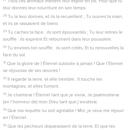
Tous ces animaux mettent leur espoir en toi, Pour que tu
leur donnes leur nourriture en son temps.
28
Tu la leur donnes, et ils la recueillent ; Tu ouvres ta main,
et ils se rassasient de biens
29
Tu caches ta face : ils sont épouvantés ; Tu leur retires le
souffle : ils expirent Et retournent dans leur poussière.
30
Tu envoies ton souffle : ils sont créés, Et tu renouvelles la
face du sol.
31
Que la gloire de l’Éternel subsiste à jamais ! Que l’Éternel
se réjouisse de ses œuvres !
32
Il regarde la terre, et elle tremble ; Il touche les
montagnes, et elles fument.
33
Je chanterai l’Éternel tant que je vivrai, Je psalmodierai
(en l’honneur de) mon Dieu tant que j’existerai.
34
Que ma requête lui soit agréable ! Moi, je veux me réjouir
en l’Éternel.
35
Que les pécheurs disparaissent de la terre, Et que les