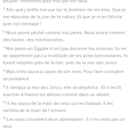
peuple ! Interviens pour moi par ton salut,
5
Afin que j’arrête ma vue sur le bonheur de tes élus, Que je
me réjouisse de la joie de ta nation, Et que je m’en félicite
avec ton héritage !
6
Nous avons péché comme nos pères, Nous avons commis
des fautes, des méchancetés,
7
Nos pères en Égypte n’ont pas discerné tes miracles, Ils ne
se rappelèrent pas La multitude de tes actes bienveillants, Ils
furent rebelles près de la mer, près de la mer des Joncs.
8
Mais il les sauva à cause de son nom, Pour faire connaître
sa puissance.
9
Il menaça la mer des Joncs, elle se dessécha ; Et il les fit
marcher à travers les abîmes comme dans un désert.
10
Il les sauva de la main de celui qui les haïssait, Il les
racheta de la main de l’ennemi.
11
Les eaux couvrirent leurs adversaires : Il n’en resta pas un
seul.