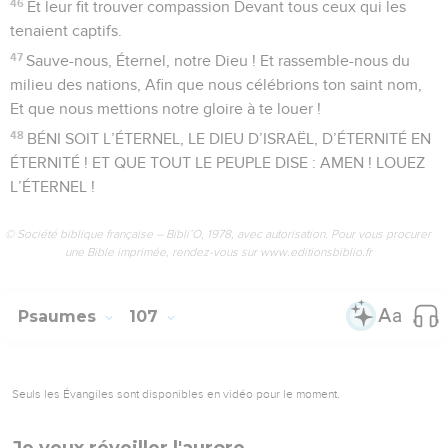
46
Et leur fit trouver compassion Devant tous ceux qui les
tenaient captifs.
47
Sauve-nous, Éternel, notre Dieu ! Et rassemble-nous du
milieu des nations, Afin que nous célébrions ton saint nom,
Et que nous mettions notre gloire à te louer !
48
BÉNI SOIT L’ÉTERNEL, LE DIEU D’ISRAËL, D’ÉTERNITÉ EN
ÉTERNITÉ ! ET QUE TOUT LE PEUPLE DISE : AMEN ! LOUEZ
L’ÉTERNEL !
© Société biblique française – Bibli’O, 1978, avec autorisation. Pour vous procurer
une Bible imprimée, rendez-vous sur www.editionsbiblio.fr
Psaumes
107
Seuls les Évangiles sont disponibles en vidéo pour le moment.
Je veux réveiller l'aurore