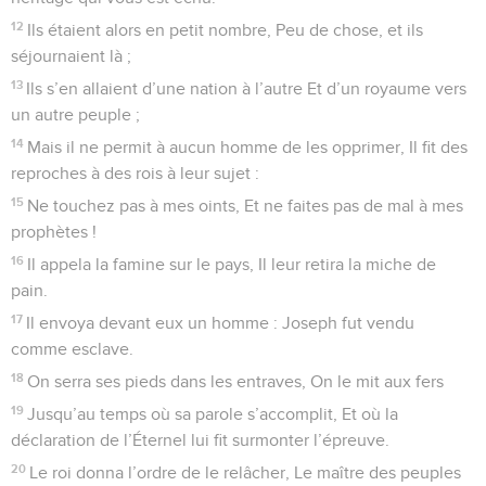
12
Ils étaient alors en petit nombre, Peu de chose, et ils
séjournaient là ;
13
Ils s’en allaient d’une nation à l’autre Et d’un royaume vers
un autre peuple ;
14
Mais il ne permit à aucun homme de les opprimer, Il fit des
reproches à des rois à leur sujet :
15
Ne touchez pas à mes oints, Et ne faites pas de mal à mes
prophètes !
16
Il appela la famine sur le pays, Il leur retira la miche de
pain.
17
Il envoya devant eux un homme : Joseph fut vendu
comme esclave.
18
On serra ses pieds dans les entraves, On le mit aux fers
19
Jusqu’au temps où sa parole s’accomplit, Et où la
déclaration de l’Éternel lui fit surmonter l’épreuve.
20
Le roi donna l’ordre de le relâcher, Le maître des peuples