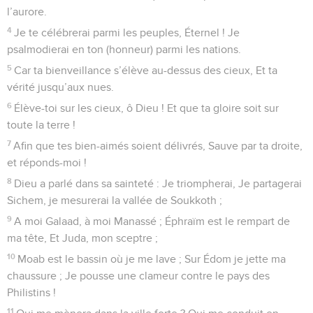
l’aurore.
4
Je te célébrerai parmi les peuples, Éternel ! Je
psalmodierai en ton (honneur) parmi les nations.
5
Car ta bienveillance s’élève au-dessus des cieux, Et ta
vérité jusqu’aux nues.
6
Élève-toi sur les cieux, ô Dieu ! Et que ta gloire soit sur
toute la terre !
7
Afin que tes bien-aimés soient délivrés, Sauve par ta droite,
et réponds-moi !
8
Dieu a parlé dans sa sainteté : Je triompherai, Je partagerai
Sichem, je mesurerai la vallée de Soukkoth ;
9
A moi Galaad, à moi Manassé ; Éphraïm est le rempart de
ma tête, Et Juda, mon sceptre ;
10
Moab est le bassin où je me lave ; Sur Édom je jette ma
chaussure ; Je pousse une clameur contre le pays des
Philistins !
11