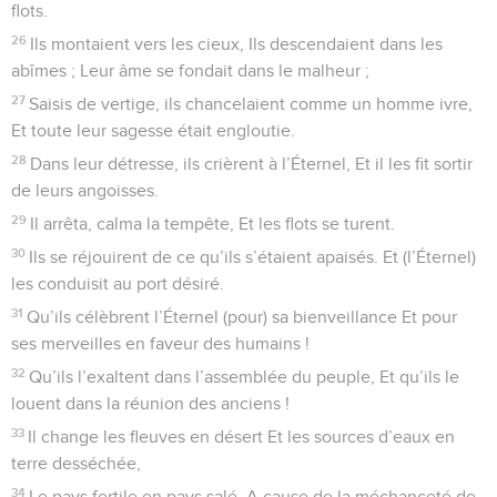
flots.
26
Ils montaient vers les cieux, Ils descendaient dans les
abîmes ; Leur âme se fondait dans le malheur ;
27
Saisis de vertige, ils chancelaient comme un homme ivre,
Et toute leur sagesse était engloutie.
28
Dans leur détresse, ils crièrent à l’Éternel, Et il les fit sortir
de leurs angoisses.
29
Il arrêta, calma la tempête, Et les flots se turent.
30
Ils se réjouirent de ce qu’ils s’étaient apaisés. Et (l’Éternel)
les conduisit au port désiré.
31
Qu’ils célèbrent l’Éternel (pour) sa bienveillance Et pour
ses merveilles en faveur des humains !
32
Qu’ils l’exaltent dans l’assemblée du peuple, Et qu’ils le
louent dans la réunion des anciens !
33
Il change les fleuves en désert Et les sources d’eaux en
terre desséchée,
34
Le pays fertile en pays salé, A cause de la méchanceté de