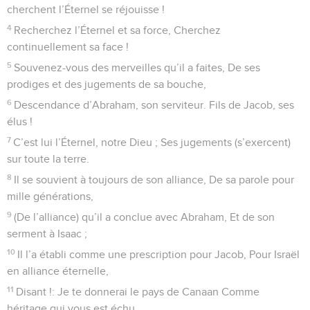
cherchent l’Éternel se réjouisse !
4
Recherchez l’Éternel et sa force, Cherchez
continuellement sa face !
5
Souvenez-vous des merveilles qu’il a faites, De ses
prodiges et des jugements de sa bouche,
6
Descendance d’Abraham, son serviteur. Fils de Jacob, ses
élus !
7
C’est lui l’Éternel, notre Dieu ; Ses jugements (s’exercent)
sur toute la terre.
8
Il se souvient à toujours de son alliance, De sa parole pour
mille générations,
9
(De l’alliance) qu’il a conclue avec Abraham, Et de son
serment à Isaac ;
10
Il l’a établi comme une prescription pour Jacob, Pour Israël
en alliance éternelle,
11
Disant !: Je te donnerai le pays de Canaan Comme
héritage qui vous est échu.