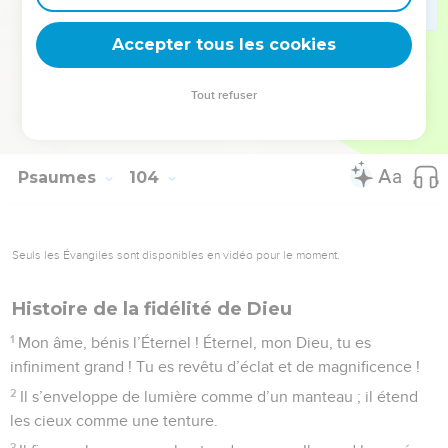
22
Bénissez l’Éternel, vous toutes ses œuvres, Dans tous les
Accepter tous les cookies
lieux où il domine ! Mon âme, bénis l’Éternel !
© Société biblique française – Bibli’O, 1978, avec autorisation. Pour vous procurer
Tout refuser
une Bible imprimée, rendez-vous sur www.editionsbiblio.fr
Psaumes
104
Seuls les Évangiles sont disponibles en vidéo pour le moment.
Histoire de la fidélité de Dieu
1
Mon âme, bénis l’Éternel ! Éternel, mon Dieu, tu es
infiniment grand ! Tu es revêtu d’éclat et de magnificence !
2
Il s’enveloppe de lumière comme d’un manteau ; il étend
les cieux comme une tenture.
3