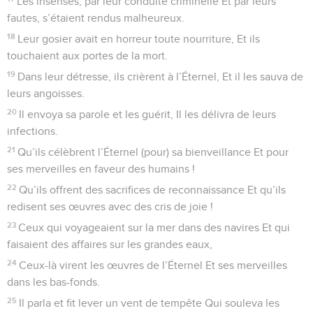
Les insensés, par leur conduite criminelle Et par leurs
fautes, s’étaient rendus malheureux.
18
Leur gosier avait en horreur toute nourriture, Et ils
touchaient aux portes de la mort.
19
Dans leur détresse, ils crièrent à l’Éternel, Et il les sauva de
leurs angoisses.
20
Il envoya sa parole et les guérit, Il les délivra de leurs
infections.
21
Qu’ils célèbrent l’Éternel (pour) sa bienveillance Et pour
ses merveilles en faveur des humains !
22
Qu’ils offrent des sacrifices de reconnaissance Et qu’ils
redisent ses œuvres avec des cris de joie !
23
Ceux qui voyageaient sur la mer dans des navires Et qui
faisaient des affaires sur les grandes eaux,
24
Ceux-là virent les œuvres de l’Éternel Et ses merveilles
dans les bas-fonds.
25
Il parla et fit lever un vent de tempête Qui souleva les