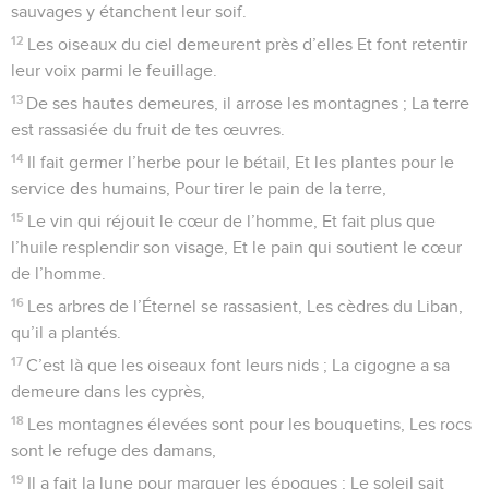
sauvages y étanchent leur soif.
12
Les oiseaux du ciel demeurent près d’elles Et font retentir
leur voix parmi le feuillage.
13
De ses hautes demeures, il arrose les montagnes ; La terre
est rassasiée du fruit de tes œuvres.
14
Il fait germer l’herbe pour le bétail, Et les plantes pour le
service des humains, Pour tirer le pain de la terre,
15
Le vin qui réjouit le cœur de l’homme, Et fait plus que
l’huile resplendir son visage, Et le pain qui soutient le cœur
de l’homme.
16
Les arbres de l’Éternel se rassasient, Les cèdres du Liban,
qu’il a plantés.
17
C’est là que les oiseaux font leurs nids ; La cigogne a sa
demeure dans les cyprès,
18
Les montagnes élevées sont pour les bouquetins, Les rocs
sont le refuge des damans,
19
Il a fait la lune pour marquer les époques ; Le soleil sait