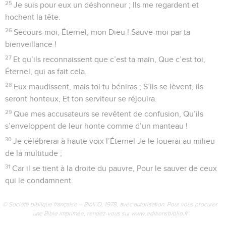
25
Je suis pour eux un déshonneur ; Ils me regardent et
hochent la tête.
26
Secours-moi, Éternel, mon Dieu ! Sauve-moi par ta
bienveillance !
27
Et qu’ils reconnaissent que c’est ta main, Que c’est toi,
Éternel, qui as fait cela.
28
Eux maudissent, mais toi tu béniras ; S’ils se lèvent, ils
seront honteux, Et ton serviteur se réjouira.
29
Que mes accusateurs se revêtent de confusion, Qu’ils
s’enveloppent de leur honte comme d’un manteau !
30
Je célébrerai à haute voix l’Éternel Je le louerai au milieu
de la multitude ;
31
Car il se tient à la droite du pauvre, Pour le sauver de ceux
qui le condamnent.
© Société biblique française – Bibli’O, 1978, avec autorisation. Pour vous procurer
une Bible imprimée, rendez-vous sur www.editionsbiblio.fr