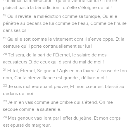
Il aimait la malédiction : qu’elle vienne sur lui ! Il ne se
plaisait pas à la bénédiction : qu’elle s’éloigne de lui !
18
Qu’il revête la malédiction comme sa tunique, Qu’elle
pénètre au-dedans de lui comme de l’eau, Comme de l’huile
dans ses os !
19
Qu’elle soit comme le vêtement dont il s’enveloppe, Et la
ceinture qu’il porte continuellement sur lui !
20
Tel sera, de la part de l’Éternel, le salaire de mes
accusateurs Et de ceux qui disent du mal de moi !
21
Et toi, Éternel, Seigneur ! Agis en ma faveur à cause de ton
nom, Car ta bienveillance est grande ; délivre-moi !
22
Je suis malheureux et pauvre, Et mon cœur est blessé au-
dedans de moi.
23
Je m’en vais comme une ombre qui s’étend, On me
secoue comme la sauterelle.
24
Mes genoux vacillent par l’effet du jeûne, Et mon corps
est épuisé de maigreur.