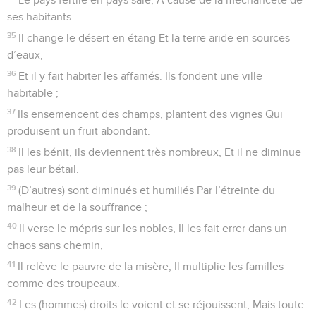
ses habitants.
35
Il change le désert en étang Et la terre aride en sources
d’eaux,
36
Et il y fait habiter les affamés. Ils fondent une ville
habitable ;
37
Ils ensemencent des champs, plantent des vignes Qui
produisent un fruit abondant.
38
Il les bénit, ils deviennent très nombreux, Et il ne diminue
pas leur bétail.
39
(D’autres) sont diminués et humiliés Par l’étreinte du
malheur et de la souffrance ;
40
Il verse le mépris sur les nobles, Il les fait errer dans un
chaos sans chemin,
41
Il relève le pauvre de la misère, Il multiplie les familles
comme des troupeaux.
42
Les (hommes) droits le voient et se réjouissent, Mais toute