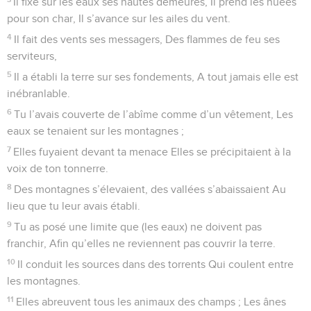
Il fixe sur les eaux ses hautes demeures, Il prend les nuées
pour son char, Il s’avance sur les ailes du vent.
4
Il fait des vents ses messagers, Des flammes de feu ses
serviteurs,
5
Il a établi la terre sur ses fondements, A tout jamais elle est
inébranlable.
6
Tu l’avais couverte de l’abîme comme d’un vêtement, Les
eaux se tenaient sur les montagnes ;
7
Elles fuyaient devant ta menace Elles se précipitaient à la
voix de ton tonnerre.
8
Des montagnes s’élevaient, des vallées s’abaissaient Au
lieu que tu leur avais établi.
9
Tu as posé une limite que (les eaux) ne doivent pas
franchir, Afin qu’elles ne reviennent pas couvrir la terre.
10
Il conduit les sources dans des torrents Qui coulent entre
les montagnes.
11
Elles abreuvent tous les animaux des champs ; Les ânes