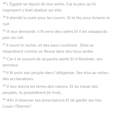
38
L’Égypte se réjouit de leur sortie, Car la peur qu’ils
inspiraient s’était abattue sur elle.
39
Il étendit la nuée pour les couvrir, Et le feu pour éclairer la
nuit.
40
A leur demande, il fit venir des cailles Et il les rassasia du
pain du ciel.
41
Il ouvrit le rocher, et des eaux coulèrent ; Elles se
répandirent comme un fleuve dans des lieux arides.
42
Car il se souvint de sa parole sainte Et d’Abraham, son
serviteur.
43
Il fit sortir son peuple dans l’allégresse, Ses élus au milieu
des acclamations.
44
Il leur donna les terres des nations, Et du travail des
peuples, ils possédèrent (le fruit),
45
Afin d’observer ses prescriptions Et de garder ses lois.
Louez l’Éternel !