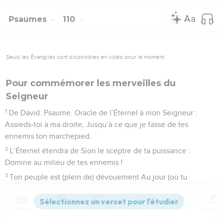
Psaumes
110
Seuls les Évangiles sont disponibles en vidéo pour le moment.
Pour commémorer les merveilles du
Seigneur
1
De David. Psaume. Oracle de l’Éternel à mon Seigneur :
Assieds-toi à ma droite, Jusqu’à ce que je fasse de tes
ennemis ton marchepied.
2
L’Éternel étendra de Sion le sceptre de ta puissance :
Domine au milieu de tes ennemis !
3
Ton peuple est (plein de) dévouement Au jour (où tu
rassembles) ton armée Avec des ornements sacrés, du sein
de l’aurore. A toi la rosée de ta jeunesse !
Contenus
Versions
Commentaires
Strong
Dictionnaire
4
L’Éternel l’a juré et ne le regrettera pas : Tu es sacrificateur