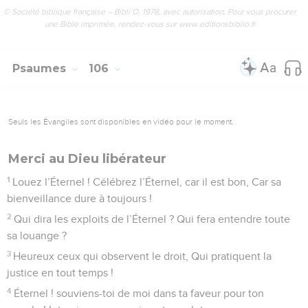
© Société biblique française – Bibli’O, 1978, avec autorisation. Pour vous procurer
une Bible imprimée, rendez-vous sur www.editionsbiblio.fr
Psaumes
106
Seuls les Évangiles sont disponibles en vidéo pour le moment.
Merci au Dieu libérateur
1
Louez l’Éternel ! Célébrez l’Éternel, car il est bon, Car sa
bienveillance dure à toujours !
2
Qui dira les exploits de l’Éternel ? Qui fera entendre toute
sa louange ?
3
Heureux ceux qui observent le droit, Qui pratiquent la
justice en tout temps !
4
Éternel ! souviens-toi de moi dans ta faveur pour ton