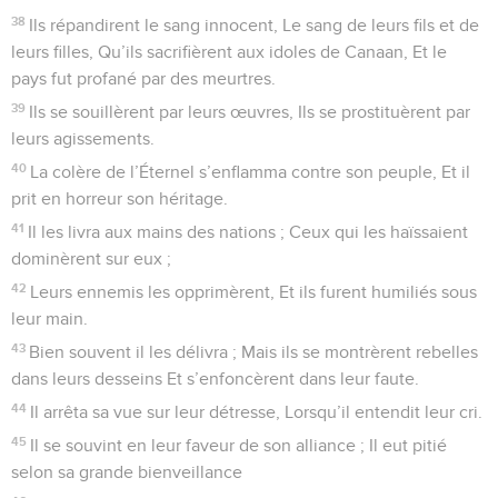
38
Ils répandirent le sang innocent, Le sang de leurs fils et de
leurs filles, Qu’ils sacrifièrent aux idoles de Canaan, Et le
pays fut profané par des meurtres.
39
Ils se souillèrent par leurs œuvres, Ils se prostituèrent par
leurs agissements.
40
La colère de l’Éternel s’enflamma contre son peuple, Et il
prit en horreur son héritage.
41
Il les livra aux mains des nations ; Ceux qui les haïssaient
dominèrent sur eux ;
42
Leurs ennemis les opprimèrent, Et ils furent humiliés sous
leur main.
43
Bien souvent il les délivra ; Mais ils se montrèrent rebelles
dans leurs desseins Et s’enfoncèrent dans leur faute.
44
Il arrêta sa vue sur leur détresse, Lorsqu’il entendit leur cri.
45
Il se souvint en leur faveur de son alliance ; Il eut pitié
selon sa grande bienveillance