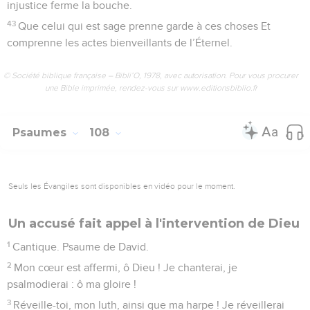
injustice ferme la bouche.
43
Que celui qui est sage prenne garde à ces choses Et
comprenne les actes bienveillants de l’Éternel.
© Société biblique française – Bibli’O, 1978, avec autorisation. Pour vous procurer
une Bible imprimée, rendez-vous sur www.editionsbiblio.fr
Psaumes
108
Seuls les Évangiles sont disponibles en vidéo pour le moment.
Un accusé fait appel à l'intervention de Dieu
1
Cantique. Psaume de David.
2
Mon cœur est affermi, ô Dieu ! Je chanterai, je
psalmodierai : ô ma gloire !
3
Réveille-toi, mon luth, ainsi que ma harpe ! Je réveillerai