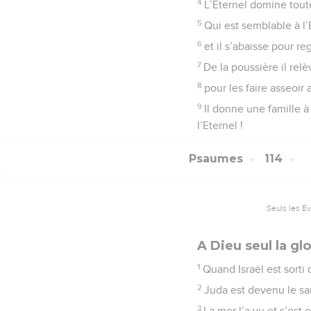
4
L’Eternel domine toute
5
Qui est semblable à l’
6
et il s’abaisse pour reg
7
De la poussière il relèv
8
pour les faire asseoir
9
Il donne une famille à 
l’Eternel !
Psaumes
114
Seuls les É
A Dieu seul la glo
1
Quand Israël est sorti
2
Juda est devenu le sa
3
La mer l’a vu et s’est 