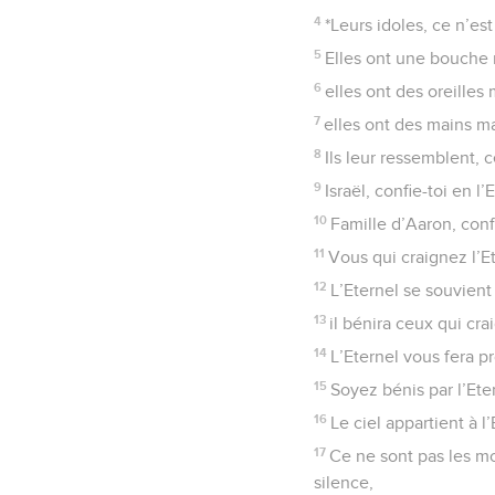
4
*Leurs idoles, ce n’est
5
Elles ont une bouche 
6
elles ont des oreilles
7
elles ont des mains m
8
Ils leur ressemblent, 
9
Israël, confie-toi en l’
10
Famille d’Aaron, confi
11
Vous qui craignez l’Et
12
L’Eternel se souvient 
13
il bénira ceux qui cra
14
L’Eternel vous fera p
15
Soyez bénis par l’Etern
16
Le ciel appartient à l
17
Ce ne sont pas les mo
silence,