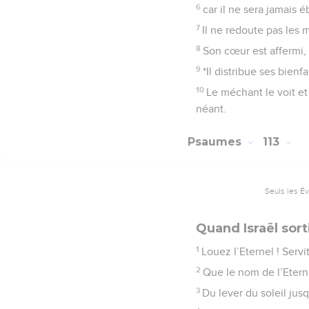
6
car il ne sera jamais 
7
Il ne redoute pas les 
8
Son cœur est affermi, 
9
*Il distribue ses bienf
10
Le méchant le voit et 
néant.
Psaumes
113
Seuls les É
Quand Israël sort
1
Louez l’Eternel ! Servi
2
Que le nom de l’Eterne
3
Du lever du soleil jus