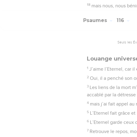
18
mais nous, nous bénir
Psaumes
116
Seuls les É
Louange universe
1
J’aime l’Eternel, car i
2
Oui, il a penché son or
3
Les liens de la mort m
accablé par la détresse 
4
mais j’ai fait appel au
5
L’Eternel fait grâce et
6
L’Eternel garde ceux q
7
Retrouve le repos, mon 