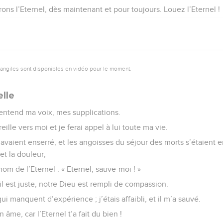
ons l’Eternel, dès maintenant et pour toujours. Louez l’Eternel !
vangiles sont disponibles en vidéo pour le moment.
lle
l entend ma voix, mes supplications.
eille vers moi et je ferai appel à lui toute ma vie.
’avaient enserré, et les angoisses du séjour des morts s’étaient e
et la douleur,
 nom de l’Eternel : « Eternel, sauve-moi ! »
 il est juste, notre Dieu est rempli de compassion.
ui manquent d’expérience ; j’étais affaibli, et il m’a sauvé.
âme, car l’Eternel t’a fait du bien !