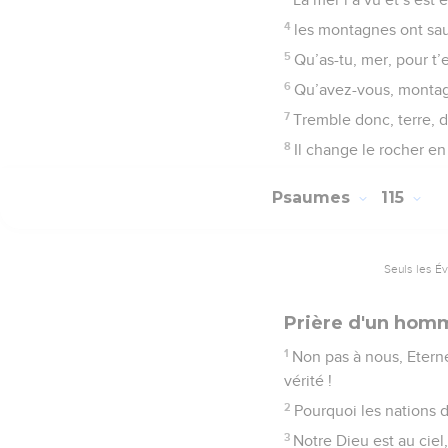
4
les montagnes ont sa
5
Qu’as-tu, mer, pour t’e
6
Qu’avez-vous, montag
7
Tremble donc, terre, d
8
Il change le rocher en
Psaumes
115
Seuls les É
Prière d'un homm
1
Non pas à nous, Eterne
vérité !
2
Pourquoi les nations d
3
Notre Dieu est au ciel, 