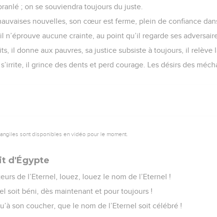
ébranlé ; on se souviendra toujours du juste.
mauvaises nouvelles, son cœur est ferme, plein de confiance dans
il n’éprouve aucune crainte, au point qu’il regarde ses adversair
aits, il donne aux pauvres, sa justice subsiste à toujours, il relève 
s’irrite, il grince des dents et perd courage. Les désirs des méch
vangiles sont disponibles en vidéo pour le moment.
it d'Égypte
teurs de l’Eternel, louez, louez le nom de l’Eternel !
l soit béni, dès maintenant et pour toujours !
qu’à son coucher, que le nom de l’Eternel soit célébré !