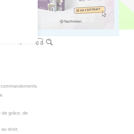
est saint et redoutable.
 ses décrets ont une
 ses commandements.
e.
e de grâce, de
 au droit,