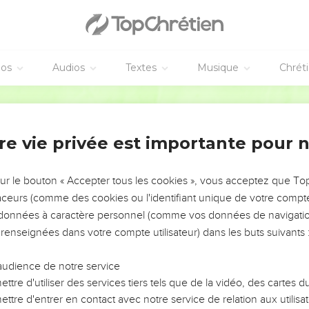
éos
Audios
Textes
Musique
Chrét
vangiles sont disponibles en vidéo pour le moment.
Segond 21
ille des fidèles
re vie privée est importante pour 
ouerai l’Eternel de tout mon cœur, dans la réunion des hommes dr
sur le bouton « Accepter tous les cookies », vous acceptez que T
el sont grandes, recherchées par tous ceux qui les aiment.
traceurs (comme des cookies ou l'identifiant unique de votre compte 
 splendeur et magnificence, et sa justice subsiste à perpétuité.
s données à caractère personnel (comme vos données de navigatio
 de ses merveilles. L’Eternel fait grâce, il est rempli de compassio
 renseignées dans votre compte utilisateur) dans les buts suivants 
ture à ceux qui le craignent, il se souvient toujours de son allian
le la puissance de ses œuvres en lui donnant l’héritage d’autres
audience de notre service
ttre d'utiliser des services tiers tels que de la vidéo, des cartes
s, c’est la vérité et la justice ; tous ses décrets sont dignes de 
ttre d'entrer en contact avec notre service de relation aux utilisat
 l’éternité, faits avec vérité et droiture.