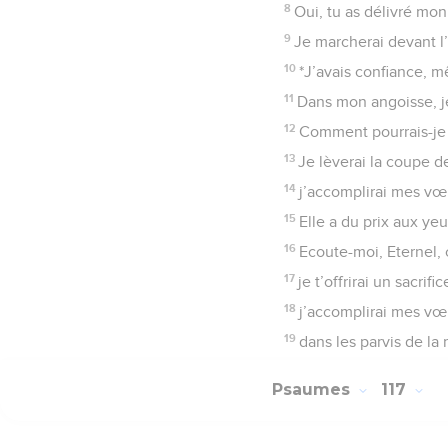
8
Oui, tu as délivré mo
9
Je marcherai devant l’
10
*J’avais confiance, m
11
Dans mon angoisse, je
12
Comment pourrais-je r
13
Je lèverai la coupe de
14
j’accomplirai mes vœ
15
Elle a du prix aux yeu
16
Ecoute-moi, Eternel, c
17
je t’offrirai un sacri
18
j’accomplirai mes vœ
19
dans les parvis de la 
Psaumes
117