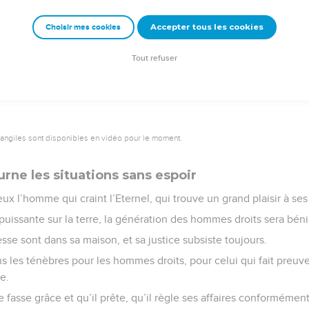
on à son peuple, il a prescrit son alliance pour toujours ; son nom 
Accepter tous les cookies
Choisir mes cookies
nel est le commencement de la sagesse. Tous ceux qui respectent
subsiste à perpétuité.
Tout refuser
vangiles sont disponibles en vidéo pour le moment.
rne les situations sans espoir
eux l’homme qui craint l’Eternel, qui trouve un grand plaisir à
uissante sur la terre, la génération des hommes droits sera béni
esse sont dans sa maison, et sa justice subsiste toujours.
s les ténèbres pour les hommes droits, pour celui qui fait preuv
e.
 fasse grâce et qu’il prête, qu’il règle ses affaires conformément