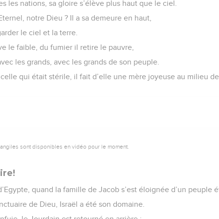
s les nations, sa gloire s’élève plus haut que le ciel.
Eternel, notre Dieu ? Il a sa demeure en haut,
arder le ciel et la terre.
e le faible, du fumier il retire le pauvre,
 avec les grands, avec les grands de son peuple.
celle qui était stérile, il fait d’elle une mère joyeuse au milieu 
vangiles sont disponibles en vidéo pour le moment.
ire!
 d’Egypte, quand la famille de Jacob s’est éloignée d’un peuple é
nctuaire de Dieu, Israël a été son domaine.
enfuie, le Jourdain est retourné en arrière ;