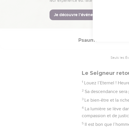
9
Il a envoyé la libérati
10
La crainte de l’Eter
raison saine. Sa gloire 
Psaumes
112
Seuls les É
Le Seigneur retou
1
Louez l’Eternel ! Heur
2
Sa descendance sera p
3
Le bien-être et la rich
4
La lumière se lève dan
compassion et de justic
5
Il est bon que l’homme