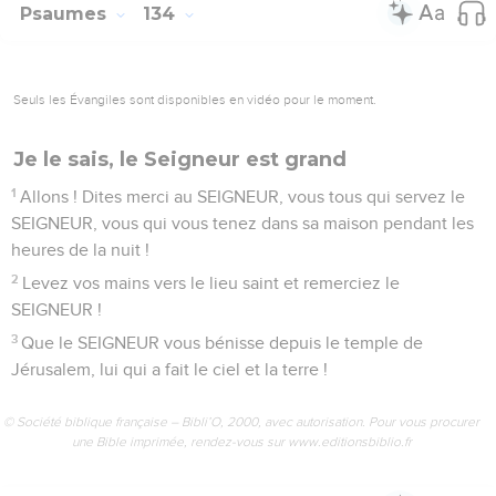
au roi que j’ai choisi.
18
Je couvrirai ses ennemis de honte, mais lui portera sur la
tête une couronne brillante. »
© Société biblique française – Bibli’O, 2000, avec autorisation. Pour vous procurer
une Bible imprimée, rendez-vous sur www.editionsbiblio.fr
Psaumes
133
Seuls les Évangiles sont disponibles en vidéo pour le moment.
Glorifiez le Seigneur, vous tous ses
serviteurs
1
Quel bonheur, quelle douceur pour des frères d’être
ensemble !
2
C’est comme l’huile parfumée sur la tête d’Aaron, qui