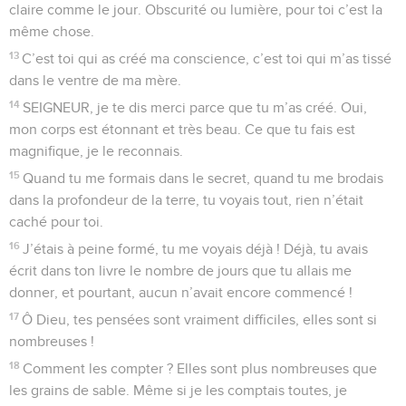
Seuls les Évangiles sont disponibles en vidéo pour le moment.
Prière d'un homme en butte aux calomnies
1
SEIGNEUR, tu regardes jusqu’au fond de mon cœur et tu
me connais.
2
Tu sais quand je m’assois et quand je me lève, longtemps à
l’avance, tu sais ce que je pense.
3
Tu sais quand je marche et quand je me couche, et tu
connais toutes mes actions.
4
Je n’ai pas encore ouvert la bouche, tu sais déjà tout ce
que je vais dire !
5
Tu es derrière moi, tu es aussi devant moi, tu poses ta main
sur moi.
6
Tu me connais parfaitement. Pour moi, c’est trop beau, cela
dépasse tout ce que je peux comprendre.
7
Où aller loin de toi ? Où fuir loin de ton regard ?