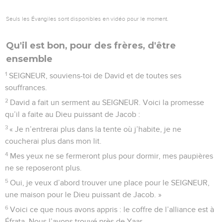
8
C’est lui qui délivrera Israël de toutes ses fautes.
© Société biblique française – Bibli’O, 2000, avec autorisation. Pour vous procurer
une Bible imprimée, rendez-vous sur www.editionsbiblio.fr
Psaumes
131
Seuls les Évangiles sont disponibles en vidéo pour le moment.
Sion, résidence du Seigneur et ville de
David
1
SEIGNEUR, mon cœur n’est pas orgueilleux, je ne regarde
pas les gens de haut. Je ne cherche pas à faire des choses
extraordinaires ni des actions magnifiques qui me dépassent.
2
Mais je reste calme et tranquille, comme un enfant rassasié