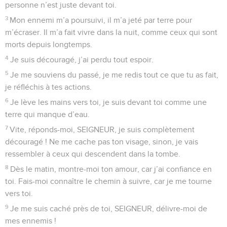
refuse. Pourtant, je veux continuer à prier malgré le mal
qu’ils font.
6
Quand on jettera leurs chefs contre un rocher, mes
ennemis verront que je disais la vérité.
7
Comme un sillon ouvre la terre au moment des labours, le
monde des morts s’ouvrira pour avaler leurs os répandus de
tous côtés.
8
Je tourne les yeux vers toi, Seigneur mon DIEU. Mon abri,
c’est toi : garde-moi en vie !
9
Protège-moi du piège que ces gens-là m’ont tendu, des
obstacles dressés par ceux qui font le mal !
10
Les gens mauvais tomberont dans leurs pièges, mais moi,
je pourrai passer.
© Société biblique française – Bibli’O, 2000, avec autorisation. Pour vous procurer
une Bible imprimée, rendez-vous sur www.editionsbiblio.fr