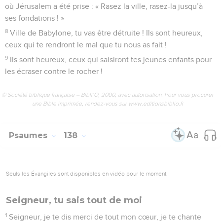
amour est pour toujours !
26
Dites merci au Dieu qui est au ciel ! – Oui, son amour est
pour toujours !
© Société biblique française – Bibli’O, 2000, avec autorisation. Pour vous procurer
une Bible imprimée, rendez-vous sur www.editionsbiblio.fr
Psaumes
137
Seuls les Évangiles sont disponibles en vidéo pour le moment.
Je veux te louer de tout mon cœur
1
Là-bas, au bord des fleuves de Babylone, nous étions assis
et nous pleurions en nous souvenant de Jérusalem.
2
Aux arbres qui étaient là, nous avions pendu nos harpes.
3
Alors ceux qui nous avaient déportés nous ont demandé de