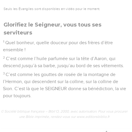
tu as choisi.
11
Le SEIGNEUR a fait un serment à David. Oui, c’est sûr, il le
respectera. Ce serment, le voici : « Je mettrai un de tes
enfants sur ton siège de roi.
12
Si tes fils gardent mon alliance et les ordres que je leur
donne, leurs enfants occuperont à leur tour ton siège royal
pour toujours. »
13
Oui, le SEIGNEUR a choisi Jérusalem, c’est là qu’il a voulu
habiter.
14
Il a dit : « Je me reposerai toujours ici. J’habiterai dans
cette ville, c’est elle que j’ai voulue.
15
Je remplirai de nourriture les greniers de Jérusalem, je
donnerai à manger à ses pauvres.
16
J’habillerai ses prêtres avec la force de mon salut, et ses
amis fidèles pousseront des cris de joie.
17
À Jérusalem, je ferai naître un roi puissant dans la famille
de David. Je préparerai une lampe allumée, un successeur