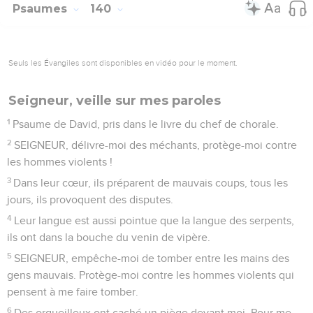
dans la profondeur de la terre, tu voyais tout, rien n’était
caché pour toi.
16
J’étais à peine formé, tu me voyais déjà ! Déjà, tu avais
écrit dans ton livre le nombre de jours que tu allais me
donner, et pourtant, aucun n’avait encore commencé !
17
Ô Dieu, tes pensées sont vraiment difficiles, elles sont si
nombreuses !
18
Comment les compter ? Elles sont plus nombreuses que
les grains de sable. Même si je les comptais toutes, je
n’arriverais pas à te comprendre !
19
Ô Dieu, si seulement tu faisais mourir les gens mauvais, si
tu chassais loin de moi les assassins !
20
Ils utilisent ton nom pour tromper les autres, ils s’en
servent pour faire du mal.
21
SEIGNEUR, je déteste ceux qui te détestent. Ceux qui
luttent contre toi me dégoûtent.
22
Je les déteste totalement, ils sont devenus pour moi des