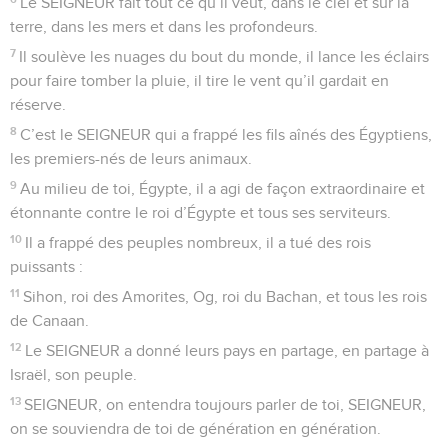
SEIGNEUR, vous qui vous tenez dans sa maison pendant les
heures de la nuit !
2
Levez vos mains vers le lieu saint et remerciez le
SEIGNEUR !
3
Que le SEIGNEUR vous bénisse depuis le temple de
Jérusalem, lui qui a fait le ciel et la terre !
© Société biblique française – Bibli’O, 2000, avec autorisation. Pour vous procurer
une Bible imprimée, rendez-vous sur www.editionsbiblio.fr
Psaumes
135
Seuls les Évangiles sont disponibles en vidéo pour le moment.
Merci au Sauveur d'Israël
1
Chantez la louange du SEIGNEUR ! Chantez le nom du