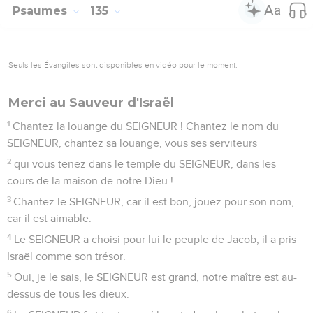
descend jusqu’à sa barbe, jusqu’au bord de ses vêtements.
3
C’est comme les gouttes de rosée de la montagne de
l’Hermon, qui descendent sur la colline, sur la colline de
Sion. C’est là que le SEIGNEUR donne sa bénédiction, la vie
pour toujours.
© Société biblique française – Bibli’O, 2000, avec autorisation. Pour vous procurer
une Bible imprimée, rendez-vous sur www.editionsbiblio.fr
Psaumes
134
Seuls les Évangiles sont disponibles en vidéo pour le moment.
Je le sais, le Seigneur est grand
1
Allons ! Dites merci au SEIGNEUR, vous tous qui servez le