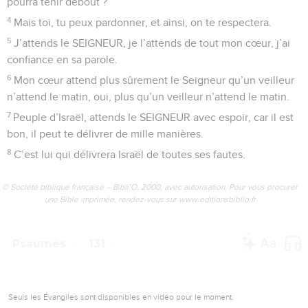
Sur mon dos, des laboureurs ont labouré, ils ont tracé
dessus de longs sillons.
4
Des gens mauvais nous tenaient prisonniers. Mais le
SEIGNEUR est fidèle, il a cassé leurs chaînes.
5
Les ennemis de Jérusalem, qu’ils soient couverts de honte
et qu’ils s’en aillent !
6
Qu’ils deviennent comme l’herbe des toits ! Elle n’a pas
encore fini de pousser, elle a déjà séché !
7
Celui qui la coupe ne remplit même pas une main, celui qui
la ramasse ne peut la tenir dans ses bras !
8
Les passants ne peuvent pas dire : « Que le SEIGNEUR
vous bénisse ! » Nous vous bénissons au nom du SEIGNEUR !
© Société biblique française – Bibli’O, 2000, avec autorisation. Pour vous procurer
une Bible imprimée, rendez-vous sur www.editionsbiblio.fr
Psaumes
130