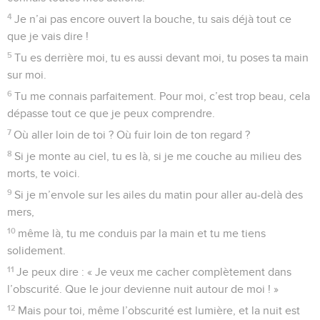
entendront les paroles de ta bouche.
5
Ils chanteront tes actions en disant : « La gloire du
SEIGNEUR est grande !
6
Le SEIGNEUR est là-haut, mais il voit les gens simples, et
les orgueilleux, il les reconnaît de loin. »
7
Si je suis très malheureux, tu me rends la vie malgré mes
ennemis en colère. Tu étends ta main et tu me sauves par ta
puissance.
8
Le SEIGNEUR finira ce qu’il a commencé pour moi.
SEIGNEUR, ton amour est pour toujours, n’abandonne pas
ceux que tes mains ont formés !
© Société biblique française – Bibli’O, 2000, avec autorisation. Pour vous procurer
une Bible imprimée, rendez-vous sur www.editionsbiblio.fr
Psaumes
139