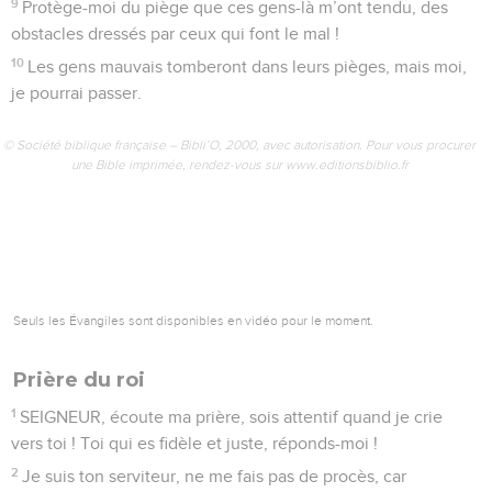
Psaumes
141
Seuls les Évangiles sont disponibles en vidéo pour le moment.
Le Seigneur, dernier refuge du persécuté
1
SEIGNEUR, je fais appel à toi, viens vite près de moi !
Écoute-moi : je t’appelle !
2
Que ma prière soit comme l’encens qui monte vers toi !
Que mes mains levées soient comme le sacrifice du soir !
3
SEIGNEUR, surveille ma bouche, garde la porte de mes
lèvres.
4
Ne laisse pas mon cœur dire des paroles méchantes, ni
faire du mal avec ceux qui font du mal. Je ne veux pas
participer à leurs plaisirs.
5
Quelqu’un qui obéit à Dieu peut me frapper et me corriger
par amitié. Mais les gestes d’amitié des gens mauvais, je les