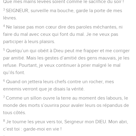
ne fais pas réussir leurs projets ! »
10
Ceux qui m’attaquent de tous côtés disent des paroles
méchantes. Eh bien, qu’elles retombent sur leur tête !
11
Que des charbons brûlants pleuvent sur eux ! Qu’on les
jette dans le feu, dans des trous profonds, et qu’ils n’en
sortent plus !
12
Ceux qui disent du mal des autres ne doivent pas rester
dans le pays. Que le malheur chasse sans pitié les hommes
violents !
13
Je le sais, le SEIGNEUR fera justice aux malheureux, il
donnera raison aux pauvres.
14
Oui, ceux qui t’obéissent, SEIGNEUR, te diront merci, ceux
qui ont le cœur pur resteront sous ton regard.
© Société biblique française – Bibli’O, 2000, avec autorisation. Pour vous procurer
une Bible imprimée, rendez-vous sur www.editionsbiblio.fr