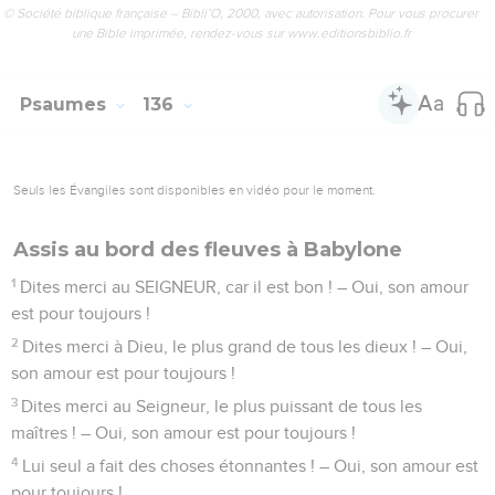
étonnante contre le roi d’Égypte et tous ses serviteurs.
10
Il a frappé des peuples nombreux, il a tué des rois
puissants :
11
Sihon, roi des Amorites, Og, roi du Bachan, et tous les rois
de Canaan.
12
Le SEIGNEUR a donné leurs pays en partage, en partage à
Israël, son peuple.
13
SEIGNEUR, on entendra toujours parler de toi, SEIGNEUR,
on se souviendra de toi de génération en génération.
14
Oui, le SEIGNEUR fait justice à son peuple, il a pitié de
ceux qui le servent.
15
Les dieux des autres peuples sont en argent et en or. Ils
sont fabriqués par des hommes.
16
Ces statues ont une bouche, mais elles ne parlent pas.
Elles ont des yeux, mais elles ne voient pas.
17
Elles ont des oreilles, mais elles n’entendent pas. Aucun
son ne sort de leur bouche.