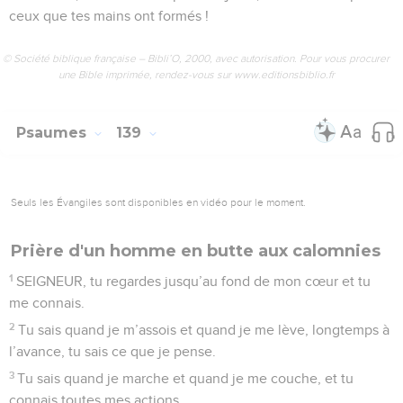
une Bible imprimée, rendez-vous sur www.editionsbiblio.fr
Psaumes
138
Seuls les Évangiles sont disponibles en vidéo pour le moment.
Seigneur, tu sais tout de moi
1
Seigneur, je te dis merci de tout mon cœur, je te chante
devant les dieux.
2
Je me mets à genoux devant ton temple saint, je te dis
merci pour ton amour et ta fidélité. Oui, tu as tenu tes
promesses au-delà de ce que nous attendions de toi.
3
Quand je t’ai appelé, tu m’as répondu, tu m’as rempli de
courage et de force.
4
SEIGNEUR, tous les rois de la terre te diront merci, car ils