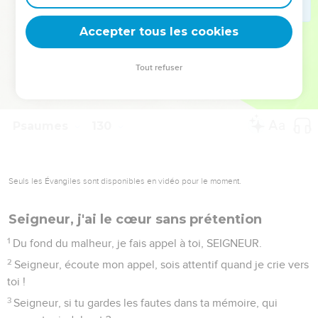
deviennent vos tremplins. Que vous guidiez un ministère, une
équipe, un groupe ou une famille, leur expérience est faite
Accepter tous les cookies
pour vous.
Tout refuser
Je découvre l’événement
Psaumes
129
Seuls les Évangiles sont disponibles en vidéo pour le moment.
Au fond de la détresse
1
Depuis ma jeunesse, on m’a beaucoup attaqué. Oui, Israël,
répète-le encore !
2
On m’a beaucoup attaqué depuis ma jeunesse, mais
personne n’a rien pu faire contre moi.
3