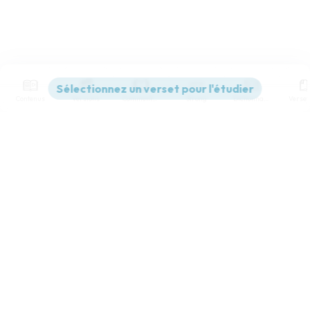
© Société biblique française – Bibli’O, 2000, avec autorisation. Pour vous procurer
une Bible imprimée, rendez-vous sur www.editionsbiblio.fr
Contenus
Versions
Commentaires
Strong
Dictionnaire
Paramètres de lecture
Afficher les numéros de versets
Mode dyslexique
Désactivé
Simple
Coul
eur
Parole de Vie
Police d'écriture
Serif
Sans-serif