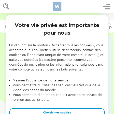
Votre vie privée est importante
Psaumes
143
pour nous
NE MANQUEZ PAS L’ÉVÉNEMENT
En cliquant sur le bouton « Accepter tous les cookies », vous
DE L’ANNÉE !
acceptez que TopChrétien utilise des traceurs (comme des
cookies ou l'identifiant unique de votre compte utilisateur) et
ET SI LEURS ERREURS POUVAIENT VOUS ÉVITER LES
traite vos données à caractère personnel (comme vos
VOTRES ?
données de navigation et les informations renseignées dans
votre compte utilisateur) dans les buts suivants :
On admire souvent les leaders pour leurs réussites, leur impact,
leur foi ou leur vision. Mais on voit moins les doutes, les erreurs
Mesurer l'audience de notre service
Vous permettre d'utiliser des services tiers tels que de la
et les saisons difficiles qu'ils ont traversés, alors même que ce
vidéo, des cartes du monde…
sont elles qui les ont façonnés.
Vous permettre d'entrer en contact avec notre service de
relation aux utilisateurs.
Dans cette conférence, leaders, entrepreneurs, et responsables
reviennent sur les erreurs marquantes de leur parcours et les
clés pour avancer avec plus de sagesse afin que leurs erreurs
Choisir mes cookies