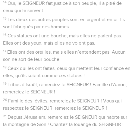
SEIGNEUR, chantez sa louange, vous ses serviteurs
2
qui vous tenez dans le temple du SEIGNEUR, dans les
cours de la maison de notre Dieu !
3
Chantez le SEIGNEUR, car il est bon, jouez pour son nom,
car il est aimable.
4
Le SEIGNEUR a choisi pour lui le peuple de Jacob, il a pris
Israël comme son trésor.
5
Oui, je le sais, le SEIGNEUR est grand, notre maître est au-
dessus de tous les dieux.
6
Le SEIGNEUR fait tout ce qu’il veut, dans le ciel et sur la
terre, dans les mers et dans les profondeurs.
7
Il soulève les nuages du bout du monde, il lance les éclairs
pour faire tomber la pluie, il tire le vent qu’il gardait en
réserve.
8
C’est le SEIGNEUR qui a frappé les fils aînés des Égyptiens,
les premiers-nés de leurs animaux.
9
Au milieu de toi, Égypte, il a agi de façon extraordinaire et