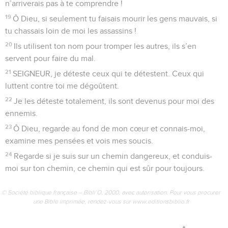
8
Si je monte au ciel, tu es là, si je me couche au milieu des
morts, te voici.
9
Si je m’envole sur les ailes du matin pour aller au-delà des
mers,
10
même là, tu me conduis par la main et tu me tiens
solidement.
11
Je peux dire : « Je veux me cacher complètement dans
l’obscurité. Que le jour devienne nuit autour de moi ! »
12
Mais pour toi, même l’obscurité est lumière, et la nuit est
claire comme le jour. Obscurité ou lumière, pour toi c’est la
même chose.
13
C’est toi qui as créé ma conscience, c’est toi qui m’as tissé
dans le ventre de ma mère.
14
SEIGNEUR, je te dis merci parce que tu m’as créé. Oui,
mon corps est étonnant et très beau. Ce que tu fais est
magnifique, je le reconnais.
15
Quand tu me formais dans le secret, quand tu me brodais