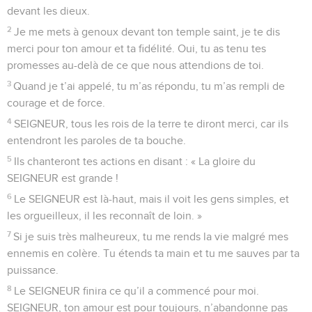
chanter. Ceux qui nous torturaient nous ont demandé des
chants joyeux. Ils disaient : « Chantez-nous un des chants de
Jérusalem ! »
4
Comment chanter pour le SEIGNEUR dans un pays
étranger ?
5
Jérusalem, si je t’oublie, que ma main droite m’oublie !
6
Si je ne pense plus à toi, si Jérusalem n’est pas tout mon
bonheur, que ma langue reste collée dans ma bouche !
7
SEIGNEUR, rappelle-toi ce que les Édomites ont dit le jour
où Jérusalem a été prise : « Rasez la ville, rasez-la jusqu’à
ses fondations ! »
8
Ville de Babylone, tu vas être détruite ! Ils sont heureux,
ceux qui te rendront le mal que tu nous as fait !
9
Ils sont heureux, ceux qui saisiront tes jeunes enfants pour
les écraser contre le rocher !
© Société biblique française – Bibli’O, 2000, avec autorisation. Pour vous procurer