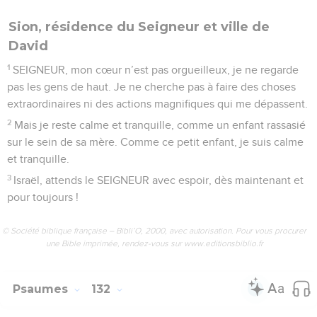
Seuls les Évangiles sont disponibles en vidéo pour le moment.
Seigneur, j'ai le cœur sans prétention
1
Du fond du malheur, je fais appel à toi, SEIGNEUR.
2
Seigneur, écoute mon appel, sois attentif quand je crie vers
toi !
3
Seigneur, si tu gardes les fautes dans ta mémoire, qui
pourra tenir debout ?
4
Mais toi, tu peux pardonner, et ainsi, on te respectera.
5
J’attends le SEIGNEUR, je l’attends de tout mon cœur, j’ai
confiance en sa parole.
6
Mon cœur attend plus sûrement le Seigneur qu’un veilleur
n’attend le matin, oui, plus qu’un veilleur n’attend le matin.
7
Peuple d’Israël, attends le SEIGNEUR avec espoir, car il est
bon, il peut te délivrer de mille manières.