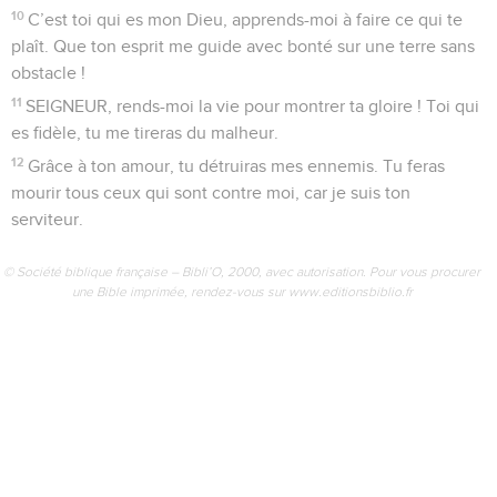
Seuls les Évangiles sont disponibles en vidéo pour le moment.
Prière du roi
1
SEIGNEUR, écoute ma prière, sois attentif quand je crie
vers toi ! Toi qui es fidèle et juste, réponds-moi !
2
Je suis ton serviteur, ne me fais pas de procès, car
personne n’est juste devant toi.
3
Mon ennemi m’a poursuivi, il m’a jeté par terre pour
m’écraser. Il m’a fait vivre dans la nuit, comme ceux qui sont
morts depuis longtemps.
4
Je suis découragé, j’ai perdu tout espoir.
5
Je me souviens du passé, je me redis tout ce que tu as fait,
je réfléchis à tes actions.
6