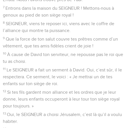
sur le sein de sa mère. Comme ce petit enfant, je suis calme
et tranquille.
3
Israël, attends le SEIGNEUR avec espoir, dès maintenant et
pour toujours !
© Société biblique française – Bibli’O, 2000, avec autorisation. Pour vous procurer
une Bible imprimée, rendez-vous sur www.editionsbiblio.fr
Psaumes
132
Seuls les Évangiles sont disponibles en vidéo pour le moment.
Qu'il est bon, pour des frères, d'être
ensemble
1
SEIGNEUR, souviens-toi de David et de toutes ses
souffrances.