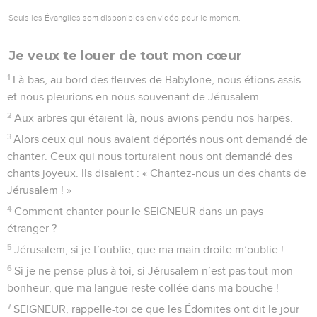
17
Il a frappé de grands rois. – Oui, son amour est pour
toujours !
18
Il a tué des rois puissants : – Oui, son amour est pour
toujours !
19
Sihon, roi des Amorites, – Oui, son amour est pour
toujours !
20
et Og, roi du Bachan. – Oui, son amour est pour toujours !
21
Il a donné leur pays en partage à son peuple, – Oui, son
amour est pour toujours !
22
il l’a donné en partage à Israël, son serviteur ! – Oui, son
amour est pour toujours !
23
Dans notre malheur, il a pensé à nous. – Oui, son amour
est pour toujours !
24
Il nous a délivrés de nos ennemis. – Oui, son amour est
pour toujours !
25
Il donne à manger à tous les êtres vivants. – Oui, son