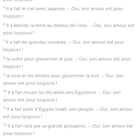
18
Ceux qui les ont faites, ceux qui mettent leur confiance en
elles, qu’ils soient comme ces statues !
19
Tribus d’Israël, remerciez le SEIGNEUR ! Famille d’Aaron,
remerciez le SEIGNEUR !
20
Famille des lévites, remerciez le SEIGNEUR ! Vous qui
respectez le SEIGNEUR, remerciez le SEIGNEUR !
21
Depuis Jérusalem, remerciez le SEIGNEUR qui habite sur
la montagne de Sion ! Chantez la louange du SEIGNEUR !
© Société biblique française – Bibli’O, 2000, avec autorisation. Pour vous procurer
une Bible imprimée, rendez-vous sur www.editionsbiblio.fr
Psaumes
136
Seuls les Évangiles sont disponibles en vidéo pour le moment.