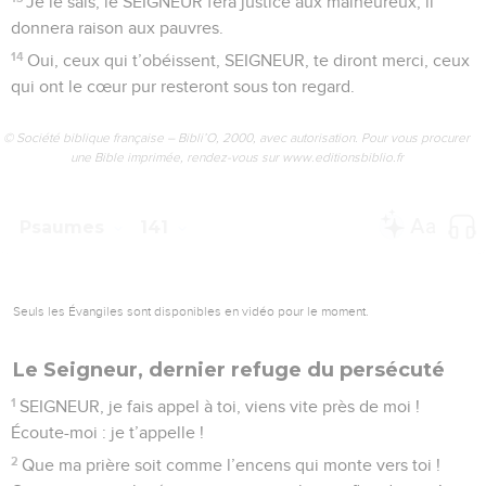
2
SEIGNEUR, délivre-moi des méchants, protège-moi contre
les hommes violents !
3
Dans leur cœur, ils préparent de mauvais coups, tous les
jours, ils provoquent des disputes.
4
Leur langue est aussi pointue que la langue des serpents,
ils ont dans la bouche du venin de vipère.
5
SEIGNEUR, empêche-moi de tomber entre les mains des
gens mauvais. Protège-moi contre les hommes violents qui
pensent à me faire tomber.
6
Des orgueilleux ont caché un piège devant moi. Pour me
prendre, ils ont tendu des cordes et un filet, ils ont placé des
pièges au bord du chemin.
7
J’ai dit au SEIGNEUR : « Tu es mon Dieu. SEIGNEUR,
écoute-moi quand je crie vers toi !
8
SEIGNEUR, mon maître, tu es la force qui me sauve, tu
protèges ma tête pendant le combat.
9
SEIGNEUR, n’écoute pas les demandes des gens mauvais,