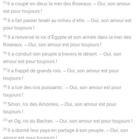
Assis au bord des fleuves à Babylone
1
Dites merci au SEIGNEUR, car il est bon ! – Oui, son amour
est pour toujours !
2
Dites merci à Dieu, le plus grand de tous les dieux ! – Oui,
son amour est pour toujours !
3
Dites merci au Seigneur, le plus puissant de tous les
maîtres ! – Oui, son amour est pour toujours !
4
Lui seul a fait des choses étonnantes ! – Oui, son amour est
pour toujours !
5
Il a fait le ciel avec sagesse. – Oui, son amour est pour
toujours !
6
Il a étendu la terre au-dessus de l’eau. – Oui, son amour est
pour toujours !
7
Il a fait les grandes lumières, – Oui, son amour est pour
toujours !
8
le soleil pour gouverner le jour, – Oui, son amour est pour