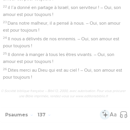
toujours !
9
la lune et les étoiles pour gouverner la nuit. – Oui, son
amour est pour toujours !
10
Il a fait mourir les fils aînés des Égyptiens. – Oui, son
amour est pour toujours !
11
Il a fait sortir d’Égypte Israël, son peuple. – Oui, son amour
est pour toujours !
12
Il a fait cela par sa grande puissance. – Oui, son amour est
pour toujours !
13
Il a coupé en deux la mer des Roseaux. – Oui, son amour
est pour toujours !
14
Il a fait passer Israël au milieu d’elle. – Oui, son amour est
pour toujours !
15
Il a renversé le roi d’Égypte et son armée dans la mer des
Roseaux. – Oui, son amour est pour toujours !
16
Il a conduit son peuple à travers le désert. – Oui, son
amour est pour toujours !