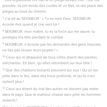
ennemis.
23
Ô Dieu, regarde au fond de mon cœur et connais-moi,
examine mes pensées et vois mes soucis.
24
Regarde si je suis sur un chemin dangereux, et conduis-
moi sur ton chemin, ce chemin qui est sûr pour toujours.
© Société biblique française – Bibli’O, 2000, avec autorisation. Pour vous procurer
une Bible imprimée, rendez-vous sur www.editionsbiblio.fr
Psaumes
140
Seuls les Évangiles sont disponibles en vidéo pour le moment.
Seigneur, veille sur mes paroles
1
Psaume de David, pris dans le livre du chef de chorale.