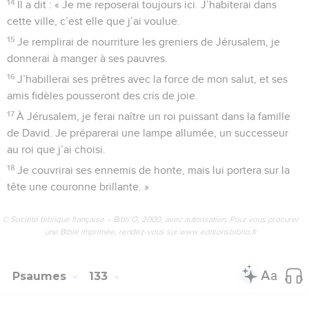
2
David a fait un serment au SEIGNEUR. Voici la promesse
qu’il a faite au Dieu puissant de Jacob :
3
« Je n’entrerai plus dans la tente où j’habite, je ne
coucherai plus dans mon lit.
4
Mes yeux ne se fermeront plus pour dormir, mes paupières
ne se reposeront plus.
5
Oui, je veux d’abord trouver une place pour le SEIGNEUR,
une maison pour le Dieu puissant de Jacob. »
6
Voici ce que nous avons appris : le coffre de l’alliance est à
Éfrata. Nous l’avons trouvé près de Yaar.
7
Entrons dans la maison du SEIGNEUR ! Mettons-nous à
genoux au pied de son siège royal !
8
SEIGNEUR, viens te reposer ici, viens avec le coffre de
l’alliance qui montre ta puissance.
9
Que la force de ton salut couvre tes prêtres comme d’un
vêtement, que tes amis fidèles crient de joie !
10
À cause de David ton serviteur, ne repousse pas le roi que